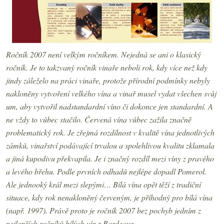
Ročník 2007 není velkým ročníkem. Nejedná se ani o klasický
ročník. Je to takzvaný ročník vinaře neboli rok, kdy více než kdy
jindy záleželo na práci vinaře, protože přírodní podmínky nebyly
nakloněny vytvoření velkého vína a vinař musel vydat všechen svůj
um, aby vytvořil nadstandardní víno či dokonce jen standardní. A
ne vždy to vůbec stačilo. Červená vína vůbec zažila značně
problematický rok. Je zřejmá rozdílnost v kvalitě vína jednotlivých
zámků, vinařství podávající trvalou a spolehlivou kvalitu zklamala
a jiná kupodivu překvapila. Je i značný rozdíl mezi víny z pravého
a levého břehu. Podle prvních odhadů nejlépe dopadl Pomerol.
Ale jednooký král mezi slepými… Bílá vína opět těží z tradiční
situace, kdy rok nenakloněný červeným, je příhodný pro bílá vína
(např. 1997). Právě proto je ročník 2007 bez pochyb jedním z
nejlepších ročníků bílých vín z Bordeaux.