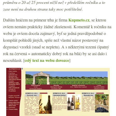
průměru o 20 až 25 procent nižší než v předešlém ročníku a to
zase není na druhou stranu taky moc potěšitelné.
Kupmeto.cz
Dalším hráčem na primeur trhu je firma
, se kterou
ovšem nemám prakticky žádné zkušenosti. Komentář k ročníku na
webu je ovšem docela zajímavý, byť se jedná pravděpodobně o
kompilát pohledů jiných, spíše než vlastní názor postavený na
degustaci vzorků (snad se nepletu). A s některými tezemi (špatný
rok na červená = automaticky dobrý rok na bílá) by se asi dalo i
celý text na webu dovozce
nesouhlasit. [
]