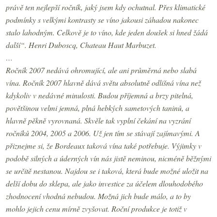
právě ten nejlepší ročník, jaký jsem kdy ochutnal. Přes klimatické
podmínky s velkými kontrasty se víno jakousi záhadou nakonec
stalo lahodným. Celkově je to víno, kde jeden doušek si hned žádá
další“. Henri Duboscq, Chateau Haut Marbuzet.
…
Ročník 2007 nedává ohromující, ale ani průměrná nebo slabá
vína. Ročník 2007 hlavně dává světu absolutně odlišná vína než
kdykoliv v nedávné minulosti. Budou příjemná a brzy pitelná,
povětšinou velmi jemná, plná hebkých sametových taninů, a
hlavně pěkně vyrovnaná. Skvěle tak vyplní čekání na vyzrání
ročníků 2004,
2005 a
2006. Už jen tím se stávají zajímavými. A
přiznejme si, že Bordeaux taková vína také potřebuje. Výjimky v
podobě silných a úderných vín nás jistě neminou, nicméně běžnými
se určitě nestanou. Najdou se i taková, která bude možné uložit na
delší dobu do sklepa, ale jako investice za účelem dlouhodobého
zhodnocení vhodná nebudou. Možná jich bude málo, a to by
mohlo jejich cenu mírně zvyšovat. Roční produkce je totiž v