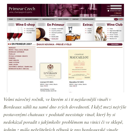
Velmi náročný ročník, ve kterém si i ti nejslavnější vinaři v
Bordeaux sáhli na samé dno svých dovedností. I když mezi nejvýše
postavenými chateaux v podstatě neexistuje vinař, který by si
nedokázal poradit s jakýmkoliv problémem na vinici či ve sklepě,
jedním z mála neřešitelných rébusů je pro bordeauxské vinaře