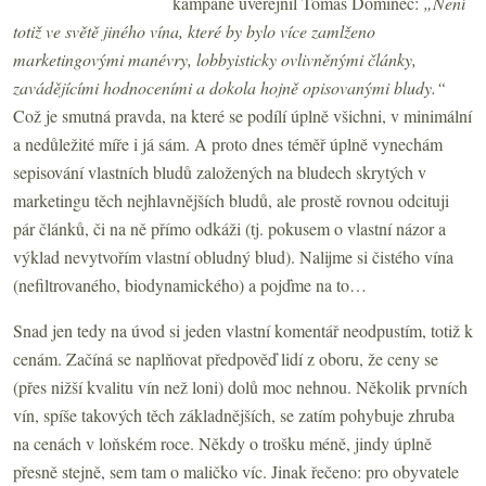
kampaně uveřejnil Tomáš Dominec:
„Není
totiž ve světě jiného vína, které by bylo více zamlženo
marketingovými manévry, lobbyisticky ovlivněnými články,
zavádějícími hodnoceními a dokola hojně opisovanými bludy.“
Což je smutná pravda, na které se podílí úplně všichni, v minimální
a nedůležité míře i já sám.
A proto dnes téměř úplně vynechám
sepisování vlastních bludů založených na bludech skrytých v
marketingu těch nejhlavnějších bludů, ale prostě rovnou odcituji
pár článků, či na ně přímo odkáži (tj. pokusem o vlastní názor a
výklad nevytvořím vlastní obludný blud). Nalijme si čistého vína
(nefiltrovaného, biodynamického) a pojďme na to…
Snad jen tedy na úvod si jeden vlastní komentář neodpustím, totiž k
cenám. Začíná se naplňovat předpověď lidí z oboru, že ceny se
(přes nižší kvalitu vín než loni) dolů moc nehnou. Několik prvních
vín, spíše takových těch základnějších, se zatím pohybuje zhruba
na cenách v loňském roce. Někdy o trošku méně, jindy úplně
přesně stejně, sem tam o maličko víc. Jinak řečeno: pro obyvatele