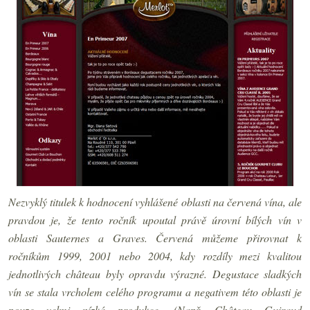
Nezvyklý titulek k hodnocení vyhlášené oblasti na červená vína, ale
pravdou je, že tento ročník upoutal právě úrovní bílých vín v
oblasti Sauternes a Graves. Červená můžeme přirovnat k
ročníkům 1999, 2001 nebo 2004, kdy rozdíly mezi kvalitou
jednotlivých château byly opravdu výrazné. Degustace sladkých
vín se stala vrcholem celého programu a negativem této oblasti je
pouze velmi nízká produkce. (Např. Château Guiraud