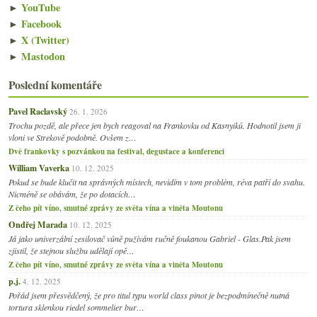
►
YouTube
►
Facebook
►
X (Twitter)
►
Mastodon
Poslední komentáře
Pavel Raclavský
26. 1. 2026
Trochu pozdě, ale přece jen bych reagoval na Frankovku od Kasnyiků. Hodnotil jsem ji
vloni ve Strekově podobně. Ovšem z…
Dvě frankovky s pozvánkou na festival, degustace a konferenci
William Vaverka
10. 12. 2025
Pokud se bude klučit na správných místech, nevidím v tom problém, réva patří do svahu.
Nicméně se obávám, že po dotacích…
Z čeho pít víno, smutné zprávy ze světa vína a viněta Moutonu
Ondřej Marada
10. 12. 2025
Já jako univerzální zesilovač vůně pužívám ručně foukanou Gabriel - Glas.Pak jsem
zjistil, že stejnou službu udělají opě…
Z čeho pít víno, smutné zprávy ze světa vína a viněta Moutonu
p.j.
4. 12. 2025
Pořád jsem přesvědčený, že pro titul typu world class pinot je bezpodmínečně nutná
tortura sklenkou riedel sommelier bur…