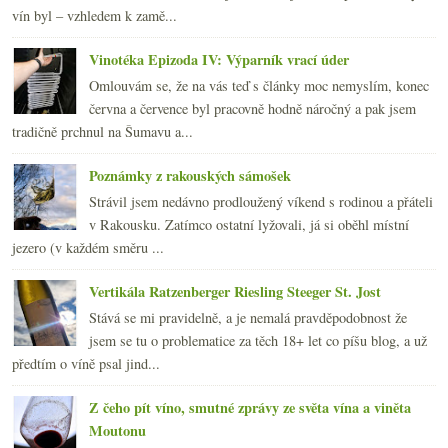
vín byl – vzhledem k zamě...
Vinotéka Epizoda IV: Výparník vrací úder
Omlouvám se, že na vás teď s články moc nemyslím, konec
června a července byl pracovně hodně náročný a pak jsem
tradičně prchnul na Šumavu a...
Poznámky z rakouských sámošek
Strávil jsem nedávno prodloužený víkend s rodinou a přáteli
v Rakousku. Zatímco ostatní lyžovali, já si oběhl místní
jezero (v každém směru ...
Vertikála Ratzenberger Riesling Steeger St. Jost
Stává se mi pravidelně, a je nemalá pravděpodobnost že
jsem se tu o problematice za těch 18+ let co píšu blog, a už
předtím o víně psal jind...
Z čeho pít víno, smutné zprávy ze světa vína a viněta
Moutonu