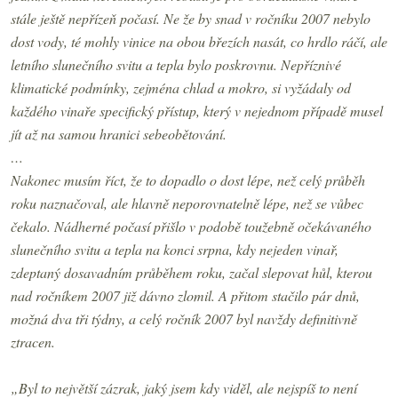
stále ještě nepřízeň počasí. Ne že by snad v ročníku 2007 nebylo
dost vody, té mohly vinice na obou březích nasát, co hrdlo ráčí, ale
letního slunečního svitu a tepla bylo poskrovnu. Nepříznivé
klimatické podmínky, zejména chlad a mokro, si vyžádaly od
každého vinaře specifický přístup, který v nejednom případě musel
jít až na samou hranici sebeobětování.
…
Nakonec musím říct, že to dopadlo o dost lépe, než celý průběh
roku naznačoval, ale hlavně neporovnatelně lépe, než se vůbec
čekalo. Nádherné počasí přišlo v podobě toužebně očekávaného
slunečního svitu a tepla na konci srpna, kdy nejeden vinař,
zdeptaný dosavadním průběhem roku, začal slepovat hůl, kterou
nad ročníkem 2007 již dávno zlomil. A přitom stačilo pár dnů,
možná dva tři týdny, a celý ročník 2007 byl navždy definitivně
ztracen.
„Byl to největší zázrak, jaký jsem kdy viděl, ale nejspíš to není