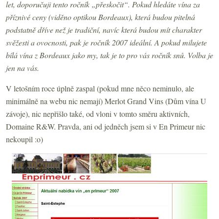
let, doporučuji tento ročník „přeskočit“. Pokud hledáte vína za
příznivé ceny (viděno optikou Bordeaux), která budou pitelná
podstatně dříve než je tradiční, navíc která budou mít charakter
svěžesti a ovocnosti, pak je ročník 2007 ideální. A pokud milujete
bílá vína z Bordeaux jako my, tak je to pro vás ročník snů. Volba je
jen na vás.
V letošním roce úplně zaspal (pokud mne něco neminulo, ale
minimálně na webu nic nemají) Merlot Grand Vins (Dům vína U
závoje), nic nepřišlo také, od vloni v tomto směru aktivních,
Domaine R&W. Pravda, ani od jedněch jsem si v En Primeur nic
nekoupil :o)