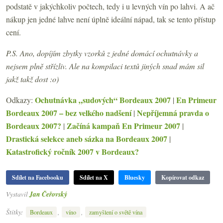
podstatě v jakýchkoliv počtech, tedy i u levných vín po lahvi. A ač
nákup jen jedné lahve není úplně ideální nápad, tak se tento přístup
cení.
P.S. Ano, dopíjím zbytky vzorků z jedné domácí ochutnávky a
nejsem plně střízliv. Ale na kompilaci textů jiných snad mám sil
jakž takž dost :o)
Ochutnávka „sudových“ Bordeaux 2007
En Primeur
Odkazy:
|
Bordeaux 2007 – bez velkého nadšení
Nepříjemná pravda o
|
Bordeaux 2007?
Začíná kampaň En Primeur 2007
|
|
Drastická selekce aneb sázka na Bordeaux 2007
|
Katastrofický ročník 2007 v Bordeaux?
Sdílet na Facebooku
Sdílet na X
Bluesky
Kopírovat odkaz
Vystavil
Jan Čeřovský
Štítky:
,
,
Bordeaux
víno
zamyšlení o světě vína