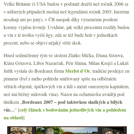
Velké Británie či USA budou v podstatě dražší než ročník 2006 (a
v některých případech možná než legendární ročník 2005, kterému
nesahají ani po paty), v ČR naopak díky výraznému posílení
koruny vyjdou levněji. Uvidíme, jak velké procentní rozdíly budou
u vín z té trošku vyšší ligy, zda se též bude hrát v jednotkách
procent, nebo se objeví nějaký větší skok.
Hned sedmičlenný tým ve složení Zlatko Míčka, Diana Sixtová,
Klára Götzová, Libor Nazarčuk, Petr Sláma, Milan Krejčí a Lukáš
Merlot d´Or
Juřík vyslala do Bordeaux firma
, tradiční prodejce en
primeur (byť z mého pohledu směřovaný spíše na odběratele
větších objemů,
špičkových vín a lidi s méně omezeným kapitálem,
než má běžný milovník vína). Názor na ochutnávku uvádějí pod
Bordeaux 2007 – pod taktovkou sladkých a bílých
titulkem „
vín…
celý článek s bodováním jednotlivých vín a pohledem
“ [
na oblasti
]