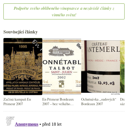
Podpořte svého oblíbeného vínopsavce a nezávislé články z
vinného světa!
Související články
Začíná kampaň En
En Primeur Bordeaux
Ochutnávka „sudových“
Drast
Primeur 2007
2007 – bez velkého
Bordeaux 2007
sázka
nadšení