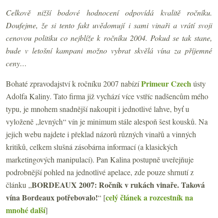
Celkově nižší bodové hodnocení odpovídá kvalitě ročníku.
Doufejme, že si tento fakt uvědomují
i sami vinaři a vrátí svoji
cenovou politiku co nejblíže k ročníku 2004. Pokud se tak stane,
bude v letošní kampani možno vybrat skvělá vína za příjemné
ceny…
Primeur Czech
Bohaté zpravodajství k ročníku 2007 nabízí
ústy
Adolfa Kaliny. Tato firma již vychází více vstříc nadšencům mého
typu, je mnohem snadnější nakoupit i jednotlivé lahve, byť u
vyloženě „levných“ vín je minimum stále alespoň šest kousků. Na
jejich webu najdete i překlad názorů různých vinařů a vinných
kritiků, celkem slušná zásobárna informací (a klasických
marketingových manipulací). Pan Kalina postupně uveřejňuje
podrobnější pohled na jednotlivé apelace, zde pouze shrnutí z
BORDEAUX 2007: Ročník v rukách vinaře. Taková
článku „
vína Bordeaux potřebovalo!
celý článek a rozcestník na
“ [
mnohé další
]