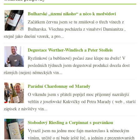
Nepijte, zblbnete…
Gourmet Guide po vlakových nádrážích
Bulharské „území nikoho“ a něco k medvědovi
Ochutnávka „sudových“ Bordeaux 2007
Začátkem června jsem se tu zmiňoval o třech vínech z
Večeře s Jean-Philippem Janoueixem a jeho víny
Bulharska. Všechna pocházela z vinařství Damianitza ,
Bořetice, Terasy a výběrové Rulandské modré
stejně jako dnešní vzorek, a pro...
En Primeur Bordeaux 2007 – bez velkého nadšení
Svatovavřinecký Koráb ročníku 2006
Degustace Werther-Windisch a Peter Stolleis
Odhánět splín ročníkem 2004
Ryzlinkové (a bublinové) počasí zase klepe na dveře! V
K nedělnímu obědu… višňák!
posledních týdnech jsem degustoval produkci docela dost
března
(19)
►
různých (nejen) německých vin...
února
(24)
►
ledna
(24)
►
Parádní Chardonnay od Marady
2007
(108)
►
O víkendu jsem s přáteli popíjel moc příjemný nazrálejší
veltlín z josefovské Kukvičky od Petra Marady ( web , starší
zápisek z návštěvy vin...
Stobodový Riesling a Corpinnat s pozvánkou
Vyrazil jsem na jednu moc fajn masterclass k německým
vínům, určitě o ní bude ještě řeč, a jedním z prezentovaných