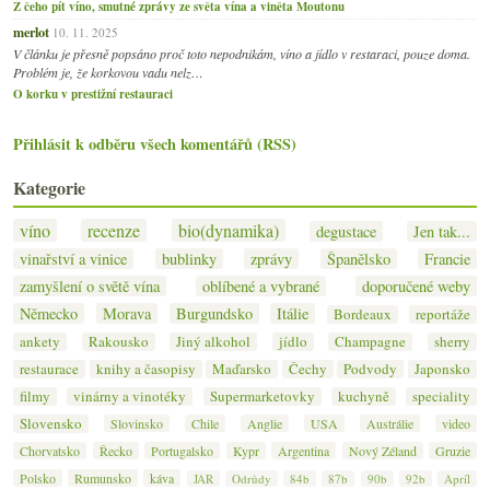
Z čeho pít víno, smutné zprávy ze světa vína a viněta Moutonu
merlot
10. 11. 2025
V článku je přesně popsáno proč toto nepodnikám, víno a jídlo v restaraci, pouze doma.
Problém je, že korkovou vadu nelz…
O korku v prestižní restauraci
Přihlásit k odběru všech komentářů (RSS)
Kategorie
víno
recenze
bio(dynamika)
degustace
Jen tak...
vinařství a vinice
bublinky
zprávy
Španělsko
Francie
zamyšlení o světě vína
oblíbené a vybrané
doporučené weby
Německo
Morava
Burgundsko
Itálie
Bordeaux
reportáže
ankety
Rakousko
Jiný alkohol
jídlo
Champagne
sherry
restaurace
knihy a časopisy
Maďarsko
Čechy
Podvody
Japonsko
filmy
vinárny a vinotéky
Supermarketovky
kuchyně
speciality
Slovensko
Slovinsko
Chile
Anglie
USA
Austrálie
video
Chorvatsko
Řecko
Portugalsko
Kypr
Argentina
Nový Zéland
Gruzie
Polsko
Rumunsko
káva
JAR
Odrůdy
84b
87b
90b
92b
Apríl