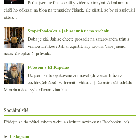
Patlal jsem teď na sociálky video s vinnými sklenkami a
chtěl ho odkázat na blog na tematický článek, ale zjistil, že by si zasloužil
aktua...
Stopětibodovka a jak se umístit na vrcholu
Doba je zlá. Jak se chcete prosadit na saturovaném trhu s
vinnou kritikou? Jak si zajistit, aby zrovna Vaše jméno,
název časopisu či průvodc...
Potěšení s El Rapolao
Už jsem se tu opakovaně zmiňoval (dokonce, hrůza z
covidových časů, ve formátu videa… ), že mám rád odrůdu
Mencía a dost vyhledávám vína hla...
Sociální sítě
Přidejte se do přátel tohoto webu a sledujte novinky na Facebooku! :o)
►
Instagram