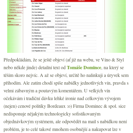
Předpokládám, že se ještě objeví (ať již na webu, ve Víno & Styl
Tomáše Domince
nebo někde jinde) detailní text od
, na který se
těším skoro nejvíc. A až se objeví, určitě ho nalinkuji a úryvek sem
přihodím. Ale zatím chodí spíše nabídky jednotlivých vín, pravda s
velmi zábavným a poutavým komentářem. U velkých vín
očekávám i tradiční dávku lehké ironie nad celkovým vývojem
(nejen) cenové politiky Bordeaux :o)
Firma Dominec & spol. sice
nedisponuje nějakým technologicky sofistikovaným
objednávkovým systémem, ale odpovědět na mail s nabídkou není
problém, je to celé takové mnohem osobnější a nakupovat lze v