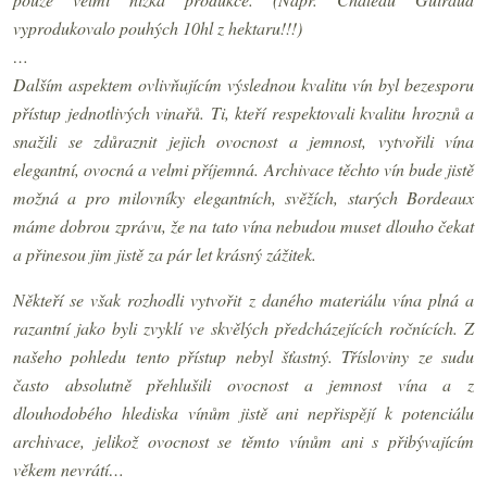
vyprodukovalo pouhých 10hl z hektaru!!!)
…
Dalším aspektem ovlivňujícím výslednou kvalitu vín byl bezesporu
přístup jednotlivých vinařů. Ti, kteří respektovali kvalitu hroznů a
snažili se zdůraznit jejich ovocnost a jemnost, vytvořili vína
elegantní, ovocná a velmi příjemná. Archivace těchto vín bude jistě
možná a pro milovníky elegantních, svěžích, starých Bordeaux
máme dobrou zprávu, že na tato vína nebudou muset dlouho čekat
a přinesou jim jistě za pár let krásný zážitek.
Někteří se však rozhodli vytvořit z daného materiálu vína plná a
razantní jako byli zvyklí ve skvělých předcházejících ročnících. Z
našeho pohledu tento přístup nebyl šťastný. Třísloviny ze sudu
často absolutně přehlušili ovocnost a jemnost vína a z
dlouhodobého hlediska vínům jistě ani nepřispějí k potenciálu
archivace, jelikož ovocnost se těmto vínům ani s přibývajícím
věkem nevrátí…