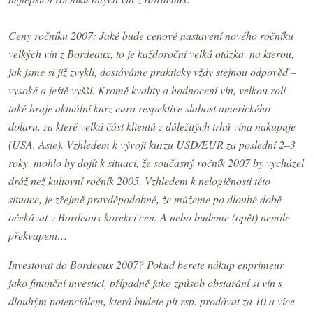
Ceny ročníku 2007: Jaké bude cenové nastavení nového ročníku
velkých vín z Bordeaux, to je každoroční velká otázka, na kterou,
jak jsme si již zvykli, dostáváme prakticky vždy stejnou odpověď –
vysoké a ještě vyšší. Kromě kvality a hodnocení vín, velkou roli
také hraje aktuální kurz eura respektive slabost amerického
dolaru, za které velká část klientů z důležitých trhů vína nakupuje
(USA, Asie). Vzhledem k vývoji kurzu USD/EUR za poslední 2–3
roky, mohlo by dojít k situaci, že současný ročník 2007 by vycházel
dráž než kultovní ročník 2005. Vzhledem k nelogičnosti této
situace, je zřejmě pravděpodobné, že můžeme po dlouhé době
očekávat v Bordeaux korekci cen. A nebo budeme (opět) nemile
překvapeni…
Investovat do Bordeaux 2007? Pokud berete nákup enprimeur
jako finanční investici, případně jako způsob obstarání si vín s
dlouhým potenciálem, která budete pít rsp. prodávat za
10 a
více