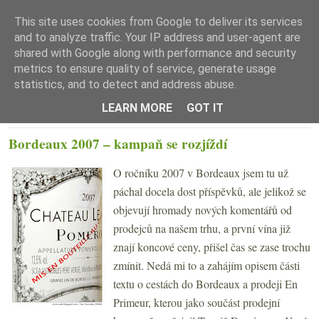
This site uses cookies from Google to deliver its services
and to analyze traffic. Your IP address and user-agent are
shared with Google along with performance and security
metrics to ensure quality of service, generate usage
statistics, and to detect and address abuse.
☰ Menu
LEARN MORE
GOT IT
ČTVRTEK 24. DUBNA 2008
Bordeaux 2007 – kampaň se rozjíždí
O ročníku 2007 v Bordeaux jsem tu už
páchal docela dost příspěvků, ale jelikož se
objevují hromady nových komentářů od
prodejců na našem trhu, a první vína již
znají koncové ceny, přišel čas se zase trochu
zmínit. Nedá mi to a zahájím opisem části
textu o cestách do Bordeaux a prodeji En
Primeur, kterou jako součást prodejní