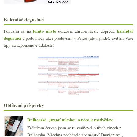
května
(24)
►
dubna
(23)
▼
Kalendář degustací
5x Chardonnay & (vs.) Riesling
Hrabal Brut aneb jarní bublinky
tomto místě
kalendář
Pokusím se na
udržovat zhruba měsíc dopředu
„...myslíme si, že nastal čas změnit naše vinařství“
degustací
a podobných akcí především v Praze (ale i jinde), uvítám Vaše
Gril, ředkvičky, veltlíny, ryzlinky… jaro :o)
tipy na zapomenuté události!
Vé Osmička slavnostně…
Bordeaux 2007 – kampaň se rozjíždí
Designová chladnička na jednu láhev…
Anakena Sauvignon Blanc 2007
Frankovka 2006 od Michlovského
Víno nebo domeček?
Vinná fotosoutěž – hlasování
Výsledky ankety „Z klasických pálenek si nejraději...
Vinařskými oblastmi Španělska
Oblíbené příspěvky
Tramín za šest pětek
Nepijte, zblbnete…
Gourmet Guide po vlakových nádrážích
Bulharské „území nikoho“ a něco k medvědovi
Ochutnávka „sudových“ Bordeaux 2007
Začátkem června jsem se tu zmiňoval o třech vínech z
Večeře s Jean-Philippem Janoueixem a jeho víny
Bulharska. Všechna pocházela z vinařství Damianitza ,