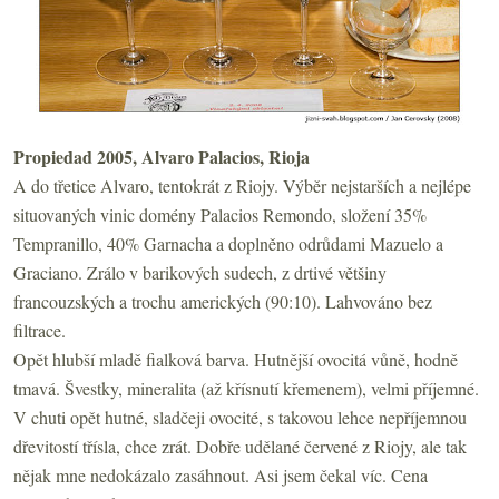
Propiedad 2005, Alvaro Palacios, Rioja
A do třetice Alvaro, tentokrát z Riojy. Výběr nejstarších a nejlépe
situovaných vinic domény Palacios Remondo, složení 35%
Tempranillo, 40% Garnacha a doplněno odrůdami Mazuelo a
Graciano. Zrálo v barikových sudech, z drtivé většiny
francouzských a trochu amerických (90:10). Lahvováno bez
filtrace.
Opět hlubší mladě fialková barva. Hutnější ovocitá vůně, hodně
tmavá. Švestky, mineralita (až křísnutí křemenem), velmi příjemné.
V chuti opět hutné, sladčeji ovocité, s takovou lehce nepříjemnou
dřevitostí třísla, chce zrát. Dobře udělané červené z Riojy, ale tak
nějak mne nedokázalo zasáhnout. Asi jsem čekal víc. Cena