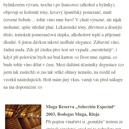
bylinkovém vývaru, trochu i po francovce (alkohol a bylinky),
objevují se kořenité tóny, krvavý španělský pomeranč, malé
červené bobule… tohle víno mne baví! V chuti výrazné, ale nijak
mohutné, spíše středně plné. Lékárenské tóny, dřevitost a drsnější
tříslo, tentokrát pomerančová slupka, alkoholově teplé a příjemně
dlouhé. S jistou dávkou takové nedbalé elegance. Zábavné víno,
žádná nuda. Zde již částka přes šest set vypadá „snesitelněji“, i
když při poloviční bych asi bral karton :o) Dost mne zajímá, co
bude tohle víno dělat v čase. Mezi dalšími účastníky degustace (co
jsem tak zaslechl) si zas tak velké ohlasy nenašlo, na rozdíl od
vzorků následujících. Holt mám jiný vkus, varuji vás před nákupy
na má doporučení :o)
Muga Reserva „Selección Especial“
2003, Bodegas Muga, Rioja
Při popisu vinařství si „pomůžu“ textem ze
stránek vinařství, snad mi to nebudete mít