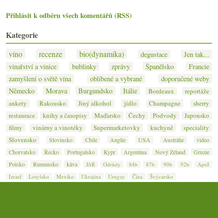
Přihlásit k odběru všech komentářů (RSS)
Kategorie
víno
recenze
bio(dynamika)
degustace
Jen tak...
vinařství a vinice
bublinky
zprávy
Španělsko
Francie
zamyšlení o světě vína
oblíbené a vybrané
doporučené weby
Německo
Morava
Burgundsko
Itálie
Bordeaux
reportáže
ankety
Rakousko
Jiný alkohol
jídlo
Champagne
sherry
restaurace
knihy a časopisy
Maďarsko
Čechy
Podvody
Japonsko
filmy
vinárny a vinotéky
Supermarketovky
kuchyně
speciality
Slovensko
Slovinsko
Chile
Anglie
USA
Austrálie
video
Chorvatsko
Řecko
Portugalsko
Kypr
Argentina
Nový Zéland
Gruzie
Polsko
Rumunsko
káva
JAR
Odrůdy
84b
87b
90b
92b
Apríl
Izrael
Lotyšsko
Mexiko
Ukrajina
Urugay
Čína
Švýcarsko