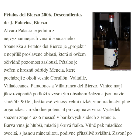
Pétalos del Bierzo 2006, Descendientes
de J. Palacios, Bierzo
Alvaro Palacio je jedním z
nejvýznamnějších vinařů současného
Španělska a Pétalos del Bierzo je „projekt“
z nepříliš proslavené oblasti, která si ovšem
očividně pozornost zaslouží. Pétalos je
tvořen z hroznů odrůdy Mencia, které
pocházejí z okolí vesnic Corullón, Valtuille,
Villadecanes, Paradones a Villafranca del Bierzo. Vinice mají
jílovo-vápenité podloží s vysokým obsahem železa a jsou navíc
staré 50–90 let, hektarové výnosy velmi nízké, vinohradnictví plně
organické… rozhodně potenciál pro zajímavé víno. Výsledek
snažení zraje 4 až 6 měsíců v barikových sudech z Francie.
Barva vína je hlubší, mladá jiskřivá fialka. Vůně pak mladičce
ovocitá, s jasnou mineralitou, podivně přitažlivě zvláštní. Zavoní po