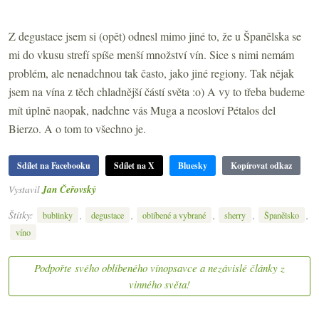
Z degustace jsem si (opět) odnesl mimo jiné to, že u Španělska se
mi do vkusu strefí spíše menší množství vín. Sice s nimi nemám
problém, ale nenadchnou tak často, jako jiné regiony. Tak nějak
jsem na vína z těch chladnější částí světa :o) A vy to třeba budeme
mít úplně naopak, nadchne vás Muga a neosloví Pétalos del
Bierzo. A o tom to všechno je.
Sdílet na Facebooku
Sdílet na X
Bluesky
Kopírovat odkaz
Vystavil
Jan Čeřovský
Štítky:
,
,
,
,
,
bublinky
degustace
oblíbené a vybrané
sherry
Španělsko
víno
Podpořte svého oblíbeného vínopsavce a nezávislé články z
vinného světa!