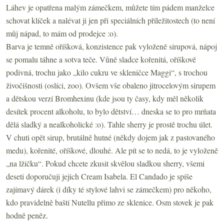
Láhev je opatřena malým zámečkem, můžete tím pádem manželce
schovat klíček a nalévat ji jen při speciálních příležitostech (to není
můj nápad, to mám od prodejce :o).
Barva je temně oříšková, konzistence pak vyloženě sirupová, nápoj
se pomalu táhne a sotva teče. Vůně sladce kořenitá, oříškově
podivná, trochu jako „kilo cukru ve skleničce Maggi“, s trochou
živočišnosti (oslíci, zoo). Ovšem vše obaleno jitrocelovým sirupem
a dětskou verzí Bromhexinu (kde jsou ty časy, kdy měl několik
desítek procent alkoholu, to bylo dětství… dneska se to pro mrňata
dělá sladký a nealkoholické :o). Tahle sherry je prostě trochu úlet.
V chuti opět sirup, brutálně hutné (někdy dojem jak z pastovaného
medu), kořenité, oříškové, dlouhé. Ale pít se to nedá, to je vyloženě
„na lžičku“. Pokud chcete zkusit skvělou sladkou sherry, všemi
deseti doporučuji jejich Cream Isabela. El Candado je spíše
zajímavý dárek (i díky té stylové lahvi se zámečkem) pro někoho,
kdo pravidelně baští Nutellu přimo ze sklenice. Osm stovek je pak
hodně peněz.