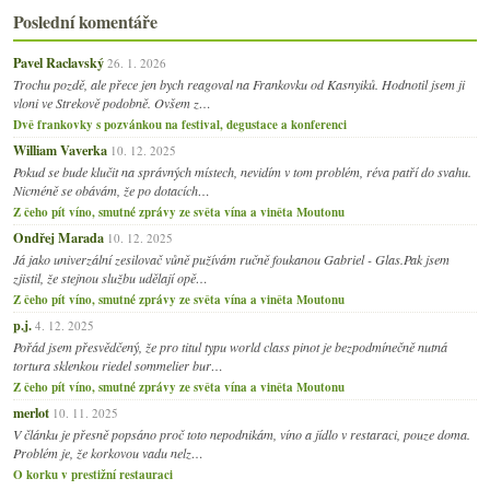
Poslední komentáře
Pavel Raclavský
26. 1. 2026
Trochu pozdě, ale přece jen bych reagoval na Frankovku od Kasnyiků. Hodnotil jsem ji
vloni ve Strekově podobně. Ovšem z…
Dvě frankovky s pozvánkou na festival, degustace a konferenci
William Vaverka
10. 12. 2025
Pokud se bude klučit na správných místech, nevidím v tom problém, réva patří do svahu.
Nicméně se obávám, že po dotacích…
Z čeho pít víno, smutné zprávy ze světa vína a viněta Moutonu
Ondřej Marada
10. 12. 2025
Já jako univerzální zesilovač vůně pužívám ručně foukanou Gabriel - Glas.Pak jsem
zjistil, že stejnou službu udělají opě…
Z čeho pít víno, smutné zprávy ze světa vína a viněta Moutonu
p.j.
4. 12. 2025
Pořád jsem přesvědčený, že pro titul typu world class pinot je bezpodmínečně nutná
tortura sklenkou riedel sommelier bur…
Z čeho pít víno, smutné zprávy ze světa vína a viněta Moutonu
merlot
10. 11. 2025
V článku je přesně popsáno proč toto nepodnikám, víno a jídlo v restaraci, pouze doma.
Problém je, že korkovou vadu nelz…
O korku v prestižní restauraci