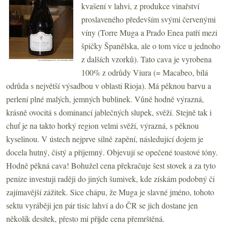
kvašení v lahvi, z produkce vinařství
proslaveného především svými červenými
víny (Torre Muga a Prado Enea patří mezi
špičky Španělska, ale o tom více u jednoho
z dalších vzorků). Tato cava je vyrobena
100% z odrůdy Viura (= Macabeo, bílá
odrůda s největší výsadbou v oblasti Rioja). Má pěknou barvu a
perlení plné malých, jemných bublinek. Vůně hodně výrazná,
krásně ovocitá s dominancí jablečných slupek, svěží. Stejně tak i
chuť je na takto horký region velmi svěží, výrazná, s pěknou
kyselinou. V ústech nejprve silně zapění, následující dojem je
docela hutný, čistý a příjemný. Objevují se opečené toastové tóny.
Hodně pěkná cava! Bohužel cena překračuje šest stovek a za tyto
peníze investuji raději do jiných šumivek, kde získám podobný či
zajímavější zážitek. Sice chápu, že Muga je slavné jméno, tohoto
sektu vyráběji jen pár tisíc lahví a do ČR se jich dostane jen
několik desítek, přesto mi přijde cena přemrštěná.