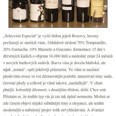
„Selección Especial“ je vyšší třídou jejich Reservy, hrozny
pocházejí ze starších vinic. Odrůdové složení 70% Tempranillo,
20% Garnacha, 10% Mazuelo a Graciano, fermentace 15 dní v
dřevěných kádích o objemu 16.000 litrů a následně zrání 24 měsíců
v nových barikových sudech. Barva vína je docela hluboká, ale
nijak „temná“, opět jiskřivěji průzračná. Ve vůni se nachází
především ovoce ve své džemovitější podobě, intenzivně tóny sudu,
červené plody a celkově je vůně taková „nasládlejší“. V chuti
plnější, kořenitěji džemové, s drsnějším tříslem, delší. Chce zrát.
Přiznám se, že tenhle typ vín já zas tak úplně nemusím. Možná se
zde časem objeví nějaké subtilnější tóny a elegance, ale tenhle
modernější a nabušený projev tolik nevyhledávám. A dvanáct