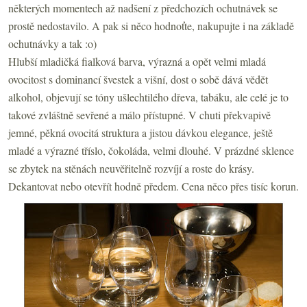
některých momentech až nadšení z předchozích ochutnávek se
prostě nedostavilo. A pak si něco hodnoťte, nakupujte i na základě
ochutnávky a tak :o)
Hlubší mladičká fialková barva, výrazná a opět velmi mladá
ovocitost s dominancí švestek a višní, dost o sobě dává vědět
alkohol, objevují se tóny ušlechtilého dřeva, tabáku, ale celé je to
takové zvláštně sevřené a málo přístupné. V chuti překvapivě
jemné, pěkná ovocitá struktura a jistou dávkou elegance, ještě
mladé a výrazné tříslo, čokoláda, velmi dlouhé. V prázdné sklence
se zbytek na stěnách neuvěřitelně rozvíjí a roste do krásy.
Dekantovat nebo otevřít hodně předem. Cena něco přes tisíc korun.