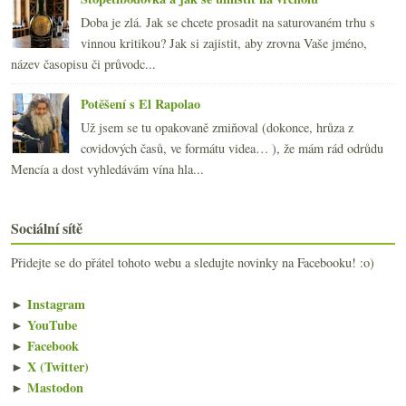
Doba je zlá. Jak se chcete prosadit na saturovaném trhu s
vinnou kritikou? Jak si zajistit, aby zrovna Vaše jméno,
název časopisu či průvodc...
Potěšení s El Rapolao
Už jsem se tu opakovaně zmiňoval (dokonce, hrůza z
covidových časů, ve formátu videa… ), že mám rád odrůdu
Mencía a dost vyhledávám vína hla...
Sociální sítě
Přidejte se do přátel tohoto webu a sledujte novinky na Facebooku! :o)
►
Instagram
►
YouTube
►
Facebook
►
X (Twitter)
►
Mastodon