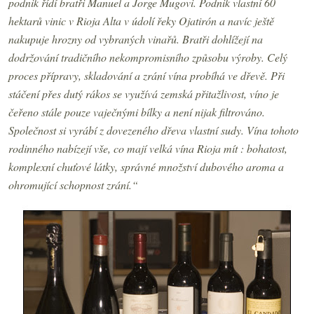
podnik řídí bratři Manuel a Jorge Mugovi. Podnik vlastní 60
hektarů vinic v Rioja Alta v údolí řeky Ojatirón a navíc ještě
nakupuje hrozny od vybraných vinařů. Bratři dohlížejí na
dodržování tradičního nekompromisního způsobu výroby. Celý
proces přípravy, skladování a zrání vína probíhá ve dřevě. Při
stáčení přes dutý rákos se využívá zemská přitažlivost, víno je
čeřeno stále pouze vaječnými bílky a není nijak filtrováno.
Společnost si vyrábí z dovezeného dřeva vlastní sudy. Vína tohoto
rodinného nabízejí vše, co mají velká vína Rioja mít : bohatost,
komplexní chuťové látky, správné množství dubového aroma a
ohromující schopnost zrání.“