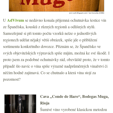
AdVivum
U
se nedávno konala příjemná ochutnávka šestice vín
ze Španělska, kousků z různých regionů a odlišných stylů.
Samozřejmě si při tomto počtu vzorků nelze o jednotlivých
regionech udělat nějaký větší obrázek, spíše jde o přiblížení
sortimentu konkrétního dovozce.
Přiznám se, že Španělsko ve
svých objevitelských výpravách spíše míjím, možná ke své škodě. I
proto jsem za podobné ochutnávky rád, obzvláště proto, že v tomto
případě šlo navíc o vína spíše výrazně nadprůměrných vinařství či
něčím hodně zajímavá. Co se chutnalo a která vína stojí za
pozornost?
Cava „Conde de Haro“, Bodegas Muga,
Rioja
Šumivé víno vyrobené klasickou metodou