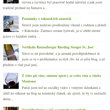
června a července byl pracovně hodně náročný a pak jsem
tradičně prchnul na Šumavu a...
Poznámky z rakouských sámošek
Strávil jsem nedávno prodloužený víkend s rodinou a přáteli
v Rakousku. Zatímco ostatní lyžovali, já si oběhl místní
jezero (v každém směru ...
Vertikála Ratzenberger Riesling Steeger St. Jost
Stává se mi pravidelně, a je nemalá pravděpodobnost že
jsem se tu o problematice za těch 18+ let co píšu blog, a už
předtím o víně psal jind...
Z čeho pít víno, smutné zprávy ze světa vína a viněta
Moutonu
Patlal jsem teď na sociálky video s vinnými sklenkami a
chtěl ho odkázat na blog na tematický článek, ale zjistil, že by si zasloužil
aktua...
Stopětibodovka a jak se umístit na vrcholu