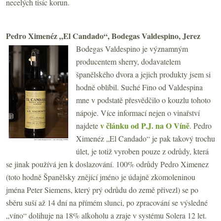
necelých tisíc korun.
Pedro Ximenéz „El Candado“, Bodegas Valdespino, Jerez
Bodegas Valdespino je významným
producentem sherry, dodavatelem
španělského dvora a jejich produkty jsem si
hodně oblíbil. Suché Fino od Valdespina
mne v podstatě přesvědčilo o kouzlu tohoto
nápoje. Více informací nejen o vinařství
v článku od P.J. na O Víně
najdete
. Pedro
Ximenéz „El Candado“ je pak takový trochu
úlet, je totiž vyroben pouze z odrůdy, která
se jinak používá jen k doslazování. 100% odrůdy
Pedro Ximenez
(toto hodně Španělsky znějící jméno je údajně zkomoleninou
jména Peter Siemens, který prý odrůdu do země přivezl)
se po
sběru suší až 14 dní na přímém slunci, po zpracování se výsledné
„víno“ dolihuje na 18% alkoholu a zraje v systému Solera 12 let.