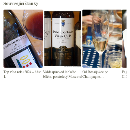
Související články
Top vína roku 2024 – část
Valdespino od lehkého
Od Rossijskoe po
Fajn 
1.
bílého po stoletý Moscatel
Champagne…
Clàss