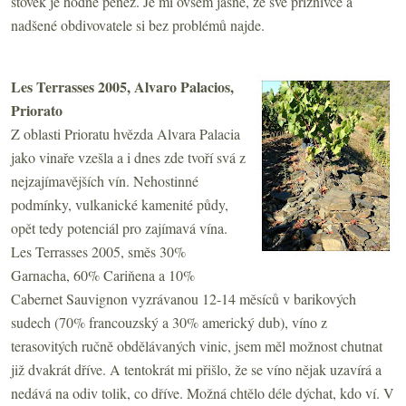
stovek je hodně peněz. Je mi ovšem jasné, že své příznivce a
nadšené obdivovatele si bez problémů najde.
Les Terrasses 2005, Alvaro Palacios,
Priorato
Z oblasti Prioratu hvězda Alvara Palacia
jako vinaře vzešla a i dnes zde tvoří svá z
nejzajímavějších vín. Nehostinné
podmínky, vulkanické kamenité půdy,
opět tedy potenciál pro zajímavá vína.
Les Terrasses 2005, směs 30%
Garnacha,
60% Cariňena a 10%
Cabernet
Sauvignon vyzrávanou 12-14 měsíců v barikových
sudech (70% francouzský a 30% americký dub),
víno z
terasovitých ručně obdělávaných vinic, jsem měl možnost chutnat
již dvakrát dříve. A tentokrát mi přišlo, že se víno nějak uzavírá a
nedává na odiv tolik, co dříve. Možná chtělo déle dýchat, kdo ví. V