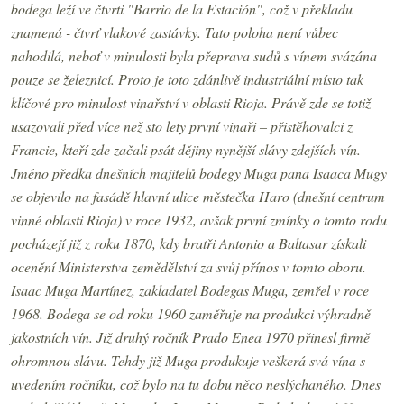
bodega leží ve čtvrti "Barrio de la Estación", což v překladu
znamená - čtvrť vlakové zastávky. Tato poloha není vůbec
nahodilá, neboť v minulosti byla přeprava sudů s vínem svázána
pouze se železnicí. Proto je toto zdánlivě industriální místo tak
klíčové pro minulost vinařství v oblasti Rioja. Právě zde se totiž
usazovali před více než sto lety první vinaři – přistěhovalci z
Francie, kteří zde začali psát dějiny nynější slávy zdejších vín.
Jméno předka dnešních majitelů bodegy Muga pana Isaaca Mugy
se objevilo na fasádě hlavní ulice městečka Haro (dnešní centrum
vinné oblasti Rioja) v roce 1932, avšak první zmínky o tomto rodu
pocházejí již z roku 1870, kdy bratři Antonio a Baltasar získali
ocenění Ministerstva zemědělství za svůj přínos v tomto oboru.
Isaac Muga Martínez, zakladatel Bodegas Muga, zemřel v roce
1968. Bodega se od roku 1960 zaměřuje na produkci výhradně
jakostních vín. Již druhý ročník Prado Enea 1970 přinesl firmě
ohromnou slávu. Tehdy již Muga produkuje veškerá svá vína s
uvedením ročníku, což bylo na tu dobu něco neslýchaného. Dnes