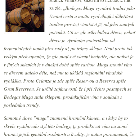
za zlé. „
Bodegas Muga vyznává tradici jako
životní cestu a motto vyzdvihující důležitost
tradice provází vinařství již od jeho samých
počátků. Ctí se zde ušlechtilost dřeva, neboť
dřevo je výrobním materiálem od
fermentačních tanků přes sudy až po trámy sklepa. Není proto tak
velkým překvapením, že zde mají své vlastní bednáře, ale potkat je
v jiných sklepích je v dnešní době spíše raritou. Muga snoubí víno
se dřevem daleko déle, než mu to ukládá regionální vinařská
vyhláška. Proto Crianza je zde spíše Reservou a Reserva spíše
Gran Reservou. Je určitě zajímavostí, že i při těchto postupech se
Bodegas Muga stala sklepem, produkujícím vína v souladu s
posledními trendy.
Samotné slovo "muga" znamená hraniční kámen, a i když by to
skvěle vystihovalo styl této bodegy, tj. produkovat vína na samé
hranici jejich geniální osobitosti a kvality, je nutno poznamenat, že