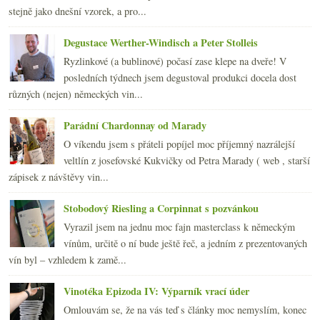
Bořetice, Terasy a výběrové Rulandské modré
stejně jako dnešní vzorek, a pro...
En Primeur Bordeaux 2007 – bez velkého nadšení
Svatovavřinecký Koráb ročníku 2006
Degustace Werther-Windisch a Peter Stolleis
Odhánět splín ročníkem 2004
Ryzlinkové (a bublinové) počasí zase klepe na dveře! V
K nedělnímu obědu… višňák!
posledních týdnech jsem degustoval produkci docela dost
března
(19)
►
různých (nejen) německých vin...
února
(24)
►
ledna
(24)
►
Parádní Chardonnay od Marady
2007
(108)
►
O víkendu jsem s přáteli popíjel moc příjemný nazrálejší
veltlín z josefovské Kukvičky od Petra Marady ( web , starší
zápisek z návštěvy vin...
Stobodový Riesling a Corpinnat s pozvánkou
Vyrazil jsem na jednu moc fajn masterclass k německým
vínům, určitě o ní bude ještě řeč, a jedním z prezentovaných
vín byl – vzhledem k zamě...
Vinotéka Epizoda IV: Výparník vrací úder
Omlouvám se, že na vás teď s články moc nemyslím, konec