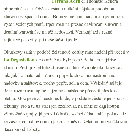
Ferrána Adrii
či Thomase Kellera
připomíná sci-fi. Občas dostanu nutkání nějakou podobnou
zhůvěřilost spáchat doma. Bohužel nemám nadání ani jednoho z
výše uvedených pánů, trpělivosti na přesné dávkování surovin a
detailní tvarování se mi též nedostává. Vznikají tedy různé
zajímavé paskvily, při troše štěstí i jedlé…
Okurkový salát v podobě želatinové kostky mne nadchl při večeři v
La Dégustation
a okamžitě mi bylo jasné, že ho co nejdříve
zkusím. Postup zněl totiž strašně snadno. Vyrobte okurkový salát
tak, jak ho máte rádi. V mém případě šlo o mix nastrouhané
hadovky a salátovek, trochy pepře, soli a octa. Výsledný salát je
třeba rozmixovat úplně najemno a následně přecedit přes kus
plátna. Moc pevných částí nezbude, v podstatě zůstane jen spousta
tekutiny. No a tu už stačí jen zželírovat, na tohle se dají koupit
všemožné sajrajty, já použil (klasika – chci dělat tenhle pokus, ale
ze zásob, co máme doma) jakousi směs na želatinu pro vajíčkovou
tlačenku od Labety.