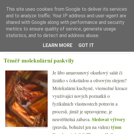
This site uses cookies from Google to deliver its services
and to analyze traffic. Your IP address and user-agent are
shared with Google along with performance and security
metrics to ensure quality of service, generate usage
statistics, and to detect and address abuse.
☰ Menu
LEARN MORE
GOT IT
ÚTERÝ 19. ÚNORA 2008
Téměř molekulární paskvily
Je libo amarounový okurkový salát či
lízátko s čokoládou a olivovým olejem?
Molekulární kuchyně, všemožné kreace
využívající nových poznatků o
fyzikálních vlastnostech potravin a
procesů, jimiž je upravujeme, je
Sledovat výtvory
neuvěřitelná zábava.
týmu
(pravda, bohužel jen na videu)