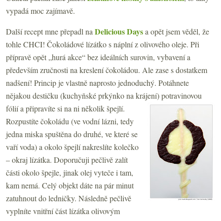
vypadá moc zajímavě.
Delicious Days
Další recept mne přepadl na
a opět jsem věděl, že
tohle CHCI! Čokoládové lízátko s náplní z olivového oleje. Při
přípravě opět „hurá akce“ bez ideálních surovin, vybavení a
především zručnosti na kreslení čokoládou. Ale zase s dostatkem
nadšení! Princip je vlastně naprosto jednoduchý. Potáhnete
nějakou destičku (kuchyňské prkýnko na krájení) potravinovou
fólií a připravíte si na ni několik špejlí.
Rozpustíte čokoládu (ve vodní lázni, tedy
jedna miska spuštěna do druhé, ve které se
vaří voda) a okolo špejlí nakreslíte kolečko
– okraj lízátka. Doporučuji pečlivě zalít
části okolo špejle, jinak olej vyteče i tam,
kam nemá. Celý objekt dáte na pár minut
zatuhnout do ledničky. Následně pečlivě
vyplníte vnitřní část lízátka olivovým