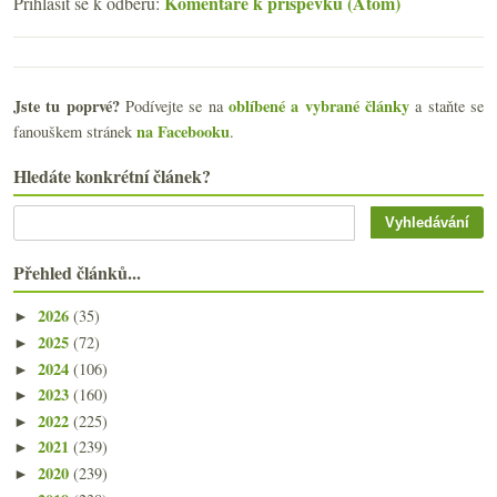
Komentáře k příspěvku (Atom)
Přihlásit se k odběru:
Jste tu poprvé?
oblíbené a vybrané články
Podívejte se na
a staňte se
na Facebooku
fanouškem stránek
.
Hledáte konkrétní článek?
Přehled článků...
2026
(35)
►
2025
(72)
►
2024
(106)
►
2023
(160)
►
2022
(225)
►
2021
(239)
►
2020
(239)
►