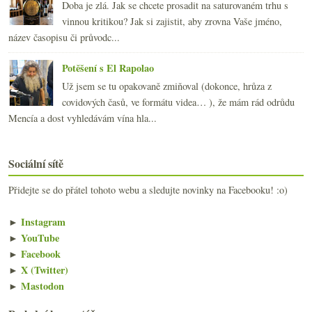
Doba je zlá. Jak se chcete prosadit na saturovaném trhu s
vinnou kritikou? Jak si zajistit, aby zrovna Vaše jméno,
název časopisu či průvodc...
Potěšení s El Rapolao
Už jsem se tu opakovaně zmiňoval (dokonce, hrůza z
covidových časů, ve formátu videa… ), že mám rád odrůdu
Mencía a dost vyhledávám vína hla...
Sociální sítě
Přidejte se do přátel tohoto webu a sledujte novinky na Facebooku! :o)
►
Instagram
►
YouTube
►
Facebook
►
X (Twitter)
►
Mastodon