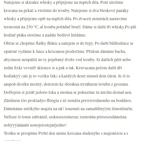
Nalejeme si sklenku whisky a připijeme na úspěch díla. Poté uložíme
krocana na pekáč a vložíme do trouby. Nalejeme si dva bleskové panáky
whisky a připijeme opět na úspěch díla. Po dvaceti minutách nastavíme
termostat na
250 °C
, ať trouba pořádně bručí. Dáme si další tři whisky.Po půl
hodině ptáka otočíme a nadále bedlivě hlídáme.
Občas se chopíme flašky ffiskie a nalejem si do řepy. Po další bůlhodince se
opatrně vydáme k lince a krocanou prodočíme. Přidom dáuáme bacha,
abyzmese neupálili uo ty pojebaný dvéře vod trouby. Si dalších pěét nebo
zedm fixki vevnitř sklenice si a pak a tak. Kruvacana pečem další dři
hodinkýý (ale je to vcelku fuk) a každých deset minud
dem čúrat. Je-li to
aáspoň drožku možný, dolezem ke sforákua úytáhnem troubu z grozana.
Dofřejem si ježdě jedoóo loka a znoúua se pokuzíme tu mrchu dostad uen.
Zúédnem tóo prokladýo ffóógla z éé zeměéa
prrrrrrrrdnemho
na boddnos.
Dáúuúáme uéélkýho majzla na uk! louznutí na zamaštťěnýým
liinoúlluélu.
Néllsze-li tomu zabránid, szskuszszsimesze zsznoúúa
póószszsdááuitna
nohýýýáááaúú uonojetostejnějedno!
Trošku se prospíme Príští den sníme krocana studenýho s majonézou a s