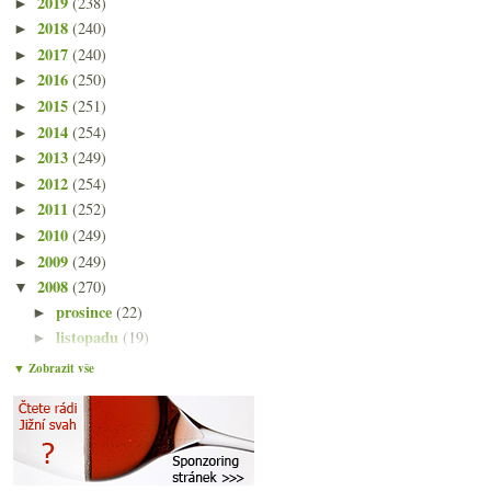
2019
(238)
►
2018
(240)
►
2017
(240)
►
2016
(250)
►
2015
(251)
►
2014
(254)
►
2013
(249)
►
2012
(254)
►
2011
(252)
►
2010
(249)
►
2009
(249)
►
2008
(270)
▼
prosince
(22)
►
listopadu
(19)
►
října
(22)
►
▼ Zobrazit vše
září
(24)
►
srpna
(21)
►
července
(23)
►
června
(25)
►