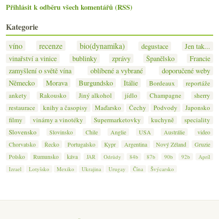
Přihlásit k odběru všech komentářů (RSS)
Kategorie
víno
recenze
bio(dynamika)
degustace
Jen tak...
vinařství a vinice
bublinky
zprávy
Španělsko
Francie
zamyšlení o světě vína
oblíbené a vybrané
doporučené weby
Německo
Morava
Burgundsko
Itálie
Bordeaux
reportáže
ankety
Rakousko
Jiný alkohol
jídlo
Champagne
sherry
restaurace
knihy a časopisy
Maďarsko
Čechy
Podvody
Japonsko
filmy
vinárny a vinotéky
Supermarketovky
kuchyně
speciality
Slovensko
Slovinsko
Chile
Anglie
USA
Austrálie
video
Chorvatsko
Řecko
Portugalsko
Kypr
Argentina
Nový Zéland
Gruzie
Polsko
Rumunsko
káva
JAR
Odrůdy
84b
87b
90b
92b
Apríl
Izrael
Lotyšsko
Mexiko
Ukrajina
Urugay
Čína
Švýcarsko