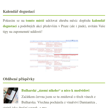
května
(24)
►
dubna
(23)
►
Kalendář degustací
března
(19)
►
února
(24)
▼
tomto místě
kalendář
Pokusím se na
udržovat zhruba měsíc dopředu
Páteční pavědecké hrátky
degustací
a podobných akcí především v Praze (ale i jinde), uvítám Vaše
Devět roztodivných frankovek
tipy na zapomenuté události!
Americká odpověď na šampaňské
Být či nebýt bio brokolicí…
Domaine Leroy ročník 2004
Vraťte mi zimu!
Výsledky ankety o ukládání vína
Přehlídka červených burgundských
Jak má vonět Frankovka?
Téměř molekulární paskvily
Různé podoby červeného vína
Oblíbené příspěvky
Hudba a víno
Proč neboduji vína
Bulharské „území nikoho“ a něco k medvědovi
Oslavte výročí nařízení o zakládání vinic
Cabernet Sauvignon na Moravu nepatří!
Začátkem června jsem se tu zmiňoval o třech vínech z
Slaďounká Pálava a tříbarevný piškot
Bulharska. Všechna pocházela z vinařství Damianitza ,
Trable s archivním boxem
stejně jako dnešní vzorek, a pro...