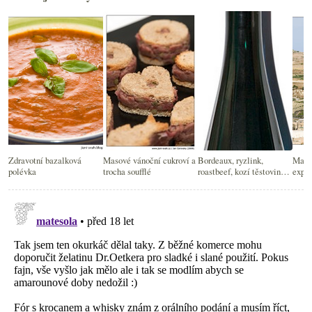
Zdravotní bazalková
Masové vánoční cukroví a
Bordeaux, ryzlink,
Malts
polévka
trocha soufflé
roastbeef, kozí těstoviny a
exped
pohodová sobota