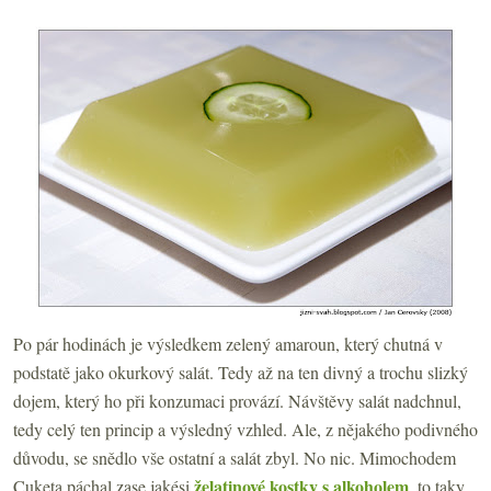
Po pár hodinách je výsledkem zelený amaroun, který chutná v
podstatě jako okurkový salát. Tedy až na ten divný a trochu slizký
dojem, který ho při konzumaci provází. Návštěvy salát nadchnul,
tedy celý ten princip a výsledný vzhled. Ale, z nějakého podivného
důvodu, se snědlo vše ostatní a salát zbyl. No nic. Mimochodem
želatinové kostky s alkoholem
Cuketa páchal zase jakési
, to taky