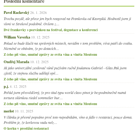
Poslední komentáře
Pavel Raclavský
26. 1. 2026
Trochu pozdě, ale přece jen bych reagoval na Frankovku od Kasnyiků. Hodnotil jsem ji
vloni ve Strekově podobně. Ovšem z…
Dvě frankovky s pozvánkou na festival, degustace a konferenci
William Vaverka
10. 12. 2025
Pokud se bude klučit na správných místech, nevidím v tom problém, réva patří do svahu.
Nicméně se obávám, že po dotacích…
Z čeho pít víno, smutné zprávy ze světa vína a viněta Moutonu
Ondřej Marada
10. 12. 2025
Já jako univerzální zesilovač vůně pužívám ručně foukanou Gabriel - Glas.Pak jsem
zjistil, že stejnou službu udělají opě…
Z čeho pít víno, smutné zprávy ze světa vína a viněta Moutonu
p.j.
4. 12. 2025
Pořád jsem přesvědčený, že pro titul typu world class pinot je bezpodmínečně nutná
tortura sklenkou riedel sommelier bur…
Z čeho pít víno, smutné zprávy ze světa vína a viněta Moutonu
merlot
10. 11. 2025
V článku je přesně popsáno proč toto nepodnikám, víno a jídlo v restaraci, pouze doma.
Problém je, že korkovou vadu nelz…
O korku v prestižní restauraci