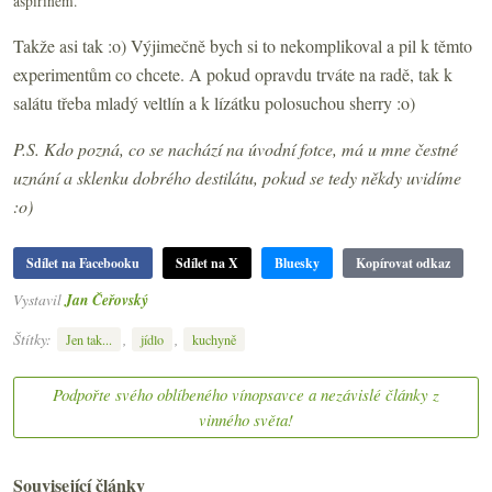
aspirínem.
Takže asi tak :o) Výjimečně bych si to nekomplikoval a pil k těmto
experimentům co chcete. A pokud opravdu trváte na radě, tak k
salátu třeba mladý veltlín a k lízátku polosuchou sherry :o)
P.S. Kdo pozná, co se nachází na úvodní fotce, má u mne čestné
uznání a sklenku dobrého destilátu, pokud se tedy někdy uvidíme
:o)
Sdílet na Facebooku
Sdílet na X
Bluesky
Kopírovat odkaz
Vystavil
Jan Čeřovský
Štítky:
,
,
Jen tak...
jídlo
kuchyně
Podpořte svého oblíbeného vínopsavce a nezávislé články z
vinného světa!
Související články