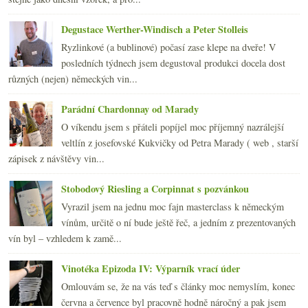
Zjednodušme si to…
La Dégustation Bohême Bourgeoise
Degustace Werther-Windisch a Peter Stolleis
Rulandské modré 2006 ze Strachotic
Ryzlinkové (a bublinové) počasí zase klepe na dveře! V
Velké dobré červené zklamání?
posledních týdnech jsem degustoval produkci docela dost
André z Bořetic 2002
různých (nejen) německých vin...
Epické „mexické“ placky
Adoptujme špačka!
Parádní Chardonnay od Marady
ledna
(24)
►
O víkendu jsem s přáteli popíjel moc příjemný nazrálejší
2007
(108)
►
veltlín z josefovské Kukvičky od Petra Marady ( web , starší
zápisek z návštěvy vin...
Stobodový Riesling a Corpinnat s pozvánkou
Vyrazil jsem na jednu moc fajn masterclass k německým
vínům, určitě o ní bude ještě řeč, a jedním z prezentovaných
vín byl – vzhledem k zamě...
Vinotéka Epizoda IV: Výparník vrací úder
Omlouvám se, že na vás teď s články moc nemyslím, konec
června a července byl pracovně hodně náročný a pak jsem