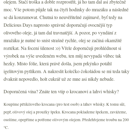
olejem. Stačí troška a dobře rozprostřít, já ho tam dal asi zbytečně
moc. Vše potom půjde tak na čtyři hodinky do mrazáku a následně
se dá konzumovat. Chutná to neuvěřitelně zajímavě, byť tedy na
Delicious Days naprosto správně doporučují ovocnější typ
olivového oleje, já tam dal travnatější. A pozor, po vyndání z
mražáku je nutné to sníst strašně rychle, olej se začíná okamžitě
roztékat. Na focení šílenost :o) Vřele doporučuji prohlédnout si
výrobek na výše uvedeném webu, ten můj nevypadá vůbec tak
hezky. Místo fólie, která právě došla, jsem prkýnko potáhl
igelitovým pytlíkem. A nakreslit kolečko čokoládou se mi teda taky
dvakrát nepovedlo, holt cukrář už ze mne asi nikdy nebude.
Doporučená vína? Znáte ten vtip o krocanovi a lahvi whisky?
Koupíme pětikilového krocana (pro šest osob) a láhev whisky. K tomu sůl,
pepř, olivový olej a proužky špeku. Krocana poklademe špekem, zavážeme,
osolíme, opepříme a potřeme olivovým olejem. Předehřejeme troubu na
200
°C
.