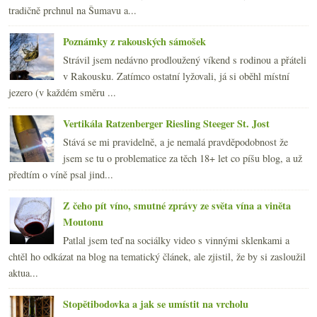
tradičně prchnul na Šumavu a...
Poznámky z rakouských sámošek
Strávil jsem nedávno prodloužený víkend s rodinou a přáteli
v Rakousku. Zatímco ostatní lyžovali, já si oběhl místní
jezero (v každém směru ...
Vertikála Ratzenberger Riesling Steeger St. Jost
Stává se mi pravidelně, a je nemalá pravděpodobnost že
jsem se tu o problematice za těch 18+ let co píšu blog, a už
předtím o víně psal jind...
Z čeho pít víno, smutné zprávy ze světa vína a viněta
Moutonu
Patlal jsem teď na sociálky video s vinnými sklenkami a
chtěl ho odkázat na blog na tematický článek, ale zjistil, že by si zasloužil
aktua...
Stopětibodovka a jak se umístit na vrcholu