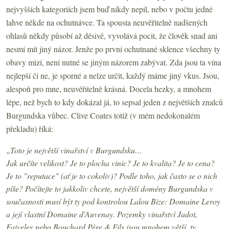
nejvyšších kategoriích jsem buď nikdy nepil, nebo v počtu jedné
lahve někde na ochutnávce. Ta spousta neuvěřitelně nadšených
ohlasů někdy působí až děsivě, vyvolává pocit, že člověk snad ani
nesmí mít jiný názor. Jenže po první ochutnané sklence všechny ty
obavy mizí, není nutné se jiným názorem zabývat. Zda jsou ta vína
nejlepší či ne, je sporné a nelze určit, každý máme jiný vkus. Jsou,
alespoň pro mne, neuvěřitelně krásná. Docela hezky, a mnohem
lépe, než bych to kdy dokázal já, to sepsal jeden z největších znalců
Burgundska vůbec. Clive Coates totiž (v mém nedokonalém
překladu) říká:
„Toto je největší vinařství v Burgundsku…
Jak určíte velikost? Je to plocha vinic? Je to kvalita? Je to cena?
Je to "reputace" (ať je to cokoliv)? Podle toho, jak často se o nich
píše? Počítejte to jakkoliv chcete, největší domény Burgundska v
současnosti musí být ty pod kontrolou Lalou Bize: Domaine Leroy
a její vlastní Domaine d'Auvenay. Pozemky vinařství Jadot,
Faiveley nebo Bouchard Père & Fils jsou mnohem větší, ty