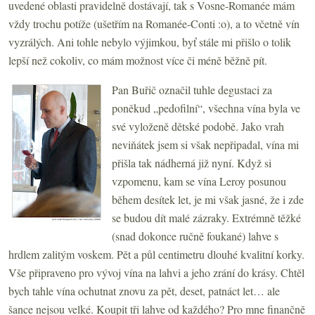
uvedené oblasti pravidelně dostávají, tak s Vosne-Romanée mám
vždy trochu potíže (ušetřím na Romanée-Conti :o), a to včetně vín
vyzrálých. Ani tohle nebylo výjimkou, byť stále mi přišlo o tolik
lepší než cokoliv, co mám možnost více či méně běžně pít.
Pan Buřič označil tuhle degustaci za
poněkud „pedofilní“, všechna vína byla ve
své vyloženě dětské podobě. Jako vrah
neviňátek jsem si však nepřipadal, vína mi
přišla tak nádherná již nyní. Když si
vzpomenu, kam se vína Leroy posunou
během desítek let, je mi však jasné, že i zde
se budou dít malé zázraky. Extrémně těžké
(snad dokonce ručně foukané) lahve s
hrdlem zalitým voskem. Pět a půl centimetru dlouhé kvalitní korky.
Vše připraveno pro vývoj vína na lahvi a jeho zrání do krásy. Chtěl
bych tahle vína ochutnat znovu za pět, deset, patnáct let… ale
šance nejsou velké. Koupit tři lahve od každého? Pro mne finančně