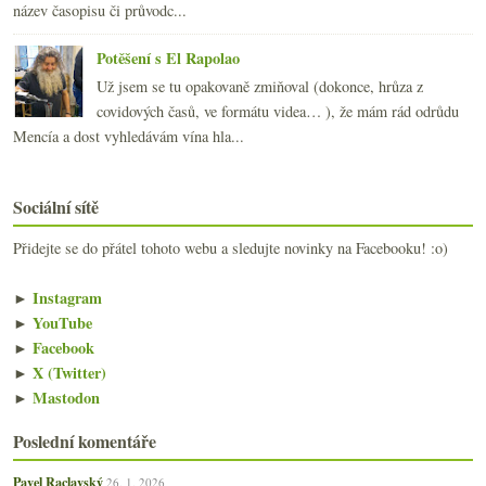
název časopisu či průvodc...
Potěšení s El Rapolao
Už jsem se tu opakovaně zmiňoval (dokonce, hrůza z
covidových časů, ve formátu videa… ), že mám rád odrůdu
Mencía a dost vyhledávám vína hla...
Sociální sítě
Přidejte se do přátel tohoto webu a sledujte novinky na Facebooku! :o)
►
Instagram
►
YouTube
►
Facebook
►
X (Twitter)
►
Mastodon
Poslední komentáře
Pavel Raclavský
26. 1. 2026