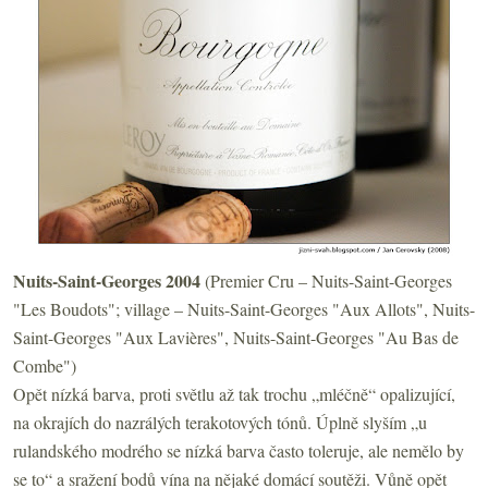
Nuits-Saint-Georges 2004
(Premier Cru – Nuits-Saint-Georges
"Les Boudots"; village – Nuits-Saint-Georges "Aux Allots", Nuits-
Saint-Georges "Aux Lavières",
Nuits-Saint-Georges "Au Bas de
Combe")
Opět nízká barva, proti světlu až tak trochu „mléčně“ opalizující,
na okrajích do nazrálých terakotových tónů. Úplně slyším „u
rulandského modrého se nízká barva často toleruje, ale nemělo by
se to“ a sražení bodů vína na nějaké domácí soutěži. Vůně opět