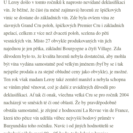
U Leroy došlo v tomto ročníků k naprosto nevídané deklasifikaci
vín. Je běžné, že část (ta méně zajímavá) hroznů ze špičkových
vinic se dostane do základních vín. Zde byla ovšem vína ze
slavných Grand Cru poloh, špičkových Premier Cru i základních
apelací, celkem z více než dvaceti poloh, scelena do pěti
vesnických vín. Místo 27 obvykle produkovaných vín jich
najednou je jen pětka, základní Bourgogne a čtyři Village. Zda
důvodem bylo to, že kvalita hroznů nebyla dostatečná, aby mohla
být vína vydána samostatně pod velkým jménem (byť by se i tak
nejspíše prodala a za stejně obludné ceny jako obvykle), je možné.
Ten rok však madam Leroy také zemřel manžel a nebyla schopna
se vínům plně věnovat, což je další z uváděných důvodů pro
deklasifikaci. Ať tak či onak, všechna velká Cru se pro ročník 2004
nacházejí ve směsích té či oné oblasti. Že by pravděpodobně
obstála samostatně, je zřejmé z hodnocení La Revue vin de France,
která této pětce vín udělila vůbec nejvyšší bodový průměr v
Burgundsku toho ročníku. Navíc i od jiných hodnotitelů se