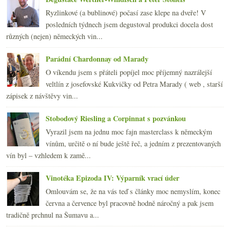
Rulandské modré 2006 ze Strachotic
Ryzlinkové (a bublinové) počasí zase klepe na dveře! V
Velké dobré červené zklamání?
posledních týdnech jsem degustoval produkci docela dost
André z Bořetic 2002
různých (nejen) německých vin...
Epické „mexické“ placky
Adoptujme špačka!
Parádní Chardonnay od Marady
ledna
(24)
►
O víkendu jsem s přáteli popíjel moc příjemný nazrálejší
2007
(108)
►
veltlín z josefovské Kukvičky od Petra Marady ( web , starší
zápisek z návštěvy vin...
Stobodový Riesling a Corpinnat s pozvánkou
Vyrazil jsem na jednu moc fajn masterclass k německým
vínům, určitě o ní bude ještě řeč, a jedním z prezentovaných
vín byl – vzhledem k zamě...
Vinotéka Epizoda IV: Výparník vrací úder
Omlouvám se, že na vás teď s články moc nemyslím, konec
června a července byl pracovně hodně náročný a pak jsem
tradičně prchnul na Šumavu a...