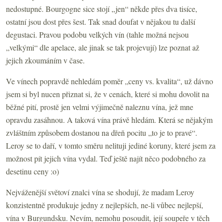
nedostupné. Bourgogne sice stojí „jen“ někde přes dva tisíce,
ostatní jsou dost přes šest. Tak snad doufat v nějakou tu další
degustaci. Pravou podobu velkých vín (tahle možná nejsou
„velkými“ dle apelace, ale jinak se tak projevují) lze poznat až
jejich zkoumáním v čase.
Ve vínech popravdě nehledám poměr „ceny vs. kvalita“, už dávno
jsem si byl nucen přiznat si, že v cenách, které si mohu dovolit na
běžné pití, prostě jen velmi výjimečně naleznu vína, jež mne
opravdu zasáhnou. A taková vína právě hledám. Která se nějakým
zvláštním způsobem dostanou na dřeň pocitu „to je to pravé“.
Leroy se to daří, v tomto směru nelituji jediné koruny, které jsem za
možnost pít jejich vína vydal. Teď ještě najít něco podobného za
desetinu ceny :o)
Nejváženější světoví znalci vína se shodují, že madam Leroy
konzistentně produkuje jedny z nejlepších, ne-li vůbec nejlepší,
vína v Burgundsku. Nevím, nemohu posoudit, její soupeře v těch