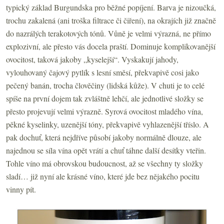
typický základ Burgundska pro běžné popíjení. Barva je nizoučká,
trochu zakalená (ani troška filtrace či čiření), na okrajích již značně
do nazrálých terakotových tónů. Vůně je velmi výrazná, ne přímo
explozivní, ale přesto vás docela praští. Dominuje komplikovanější
ovocitost, taková jakoby „kyselejší“. Vyskakují jahody,
vylouhovaný čajový pytlík s lesní směsí, překvapivě cosi jako
pečený banán, trocha člověčiny (lidská kůže). V chuti je to celé
spíše na první dojem tak zvláštně lehčí, ale jednotlivé složky se
přesto projevují velmi výrazně. Syrová ovocitost mladého vína,
pěkné kyselinky, uzenější tóny, překvapivě vyhlazenější tříslo. A
pak dochuť, která nejdříve působí jakoby normálně dlouze, ale
najednou se síla vína opět vrátí a chuť táhne další desítky vteřin.
Tohle víno má obrovskou budoucnost, až se všechny ty složky
sladí… již nyní ale krásné víno, které jde bez nějakého pocitu
vinny pít.