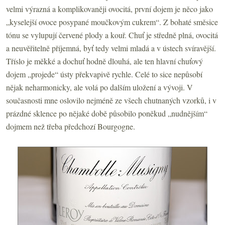
velmi výrazná a komplikovaněji ovocitá, první dojem je něco jako
„kyselejší ovoce posypané moučkovým cukrem“. Z bohaté směsice
tónu se vylupují červené plody a kouř. Chuť je středně plná, ovocitá
a neuvěřitelně příjemná, byť tedy velmi mladá a v ústech svíravější.
Tříslo je měkké a dochuť hodně dlouhá, ale ten hlavní chuťový
dojem „projede“ ústy překvapivě rychle. Celé to sice nepůsobí
nějak neharmonicky, ale volá po dalším uložení a vývoji. V
současnosti mne oslovilo nejméně ze všech chutnaných vzorků, i v
prázdné sklence po nějaké době působilo poněkud „nudnějším“
dojmem než třeba předchozí Bourgogne.