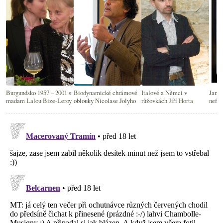
Burgundsko 1957 – 2001 s
Biodynamické chrámové
Italové a Němci v
Jara 
madam Lalou Bize-Leroy
oblouky Nicolase Jolyho
růžovkách Jiří Horta
nefilt