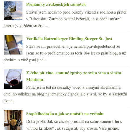
Poznámky z rakouských sámošek
Strávil jsem nedávno prodloužený víkend s rodinou a přáteli
v Rakousku. Zatímco ostatní lyžovali, já si oběhl místní
jezero (v každém směru ...
Vertikála Ratzenberger Riesling Steeger St. Jost
Stává se mi pravidelně, a je nemalá pravděpodobnost že
jsem se tu o problematice za těch 18+ let co píšu blog, a už
předtím o víně psal jind...
Z čeho pít víno, smutné zprávy ze světa vína a viněta
Moutonu
Patlal jsem teď na sociálky video s vinnými sklenkami a
chtěl ho odkázat na blog na tematický článek, ale zjistil, že by si zasloužil
aktua...
Stopětibodovka a jak se umístit na vrcholu
Doba je zlá. Jak se chcete prosadit na saturovaném trhu s
vinnou kritikou? Jak si zajistit, aby zrovna Vaše jméno,