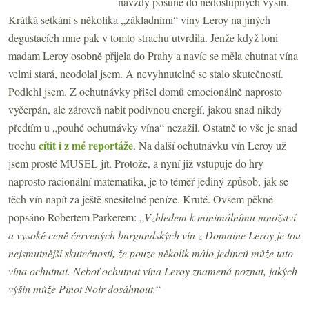
navždy posune do nedostupných výšin.
Krátká setkání s několika „základními“ víny Leroy na jiných
degustacích mne pak v tomto strachu utvrdila. Jenže když loni
madam Leroy osobně přijela do Prahy a navíc se měla chutnat vína
velmi stará, neodolal jsem. A nevyhnutelné se stalo skutečností.
Podlehl jsem. Z ochutnávky přišel domů emocionálně naprosto
vyčerpán, ale zároveň nabit podivnou energií, jakou snad nikdy
předtím u „pouhé ochutnávky vína“ nezažil. Ostatně to vše je snad
cítit i z mé reportáže
trochu
. Na další ochutnávku vín Leroy už
jsem prostě MUSEL jít. Protože, a nyní již vstupuje do hry
naprosto racionální matematika, je to téměř jediný způsob, jak se
těch vín napít za ještě snesitelné peníze. Kruté. Ovšem pěkně
popsáno Robertem Parkerem: „
Vzhledem k minimálnímu množství
a vysoké ceně červených burgundských vín z Domaine Leroy je tou
nejsmutnější skutečností, že pouze několik málo jedinců může tato
vína ochutnat. Neboť ochutnat vína Leroy znamená poznat, jakých
výšin může Pinot Noir dosáhnout.
“