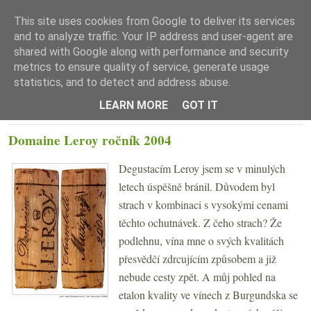
This site uses cookies from Google to deliver its services
and to analyze traffic. Your IP address and user-agent are
shared with Google along with performance and security
metrics to ensure quality of service, generate usage
statistics, and to detect and address abuse.
☰ Menu
LEARN MORE
GOT IT
PONDĚLÍ 25. ÚNORA 2008
Domaine Leroy ročník 2004
Degustacím Leroy jsem se v minulých
letech úspěšně bránil. Důvodem byl
strach v kombinaci s vysokými cenami
těchto ochutnávek. Z čeho strach? Že
podlehnu, vína mne o svých kvalitách
přesvědčí zdrcujícím způsobem a již
nebude cesty zpět. A můj pohled na
etalon kvality ve vínech z Burgundska se