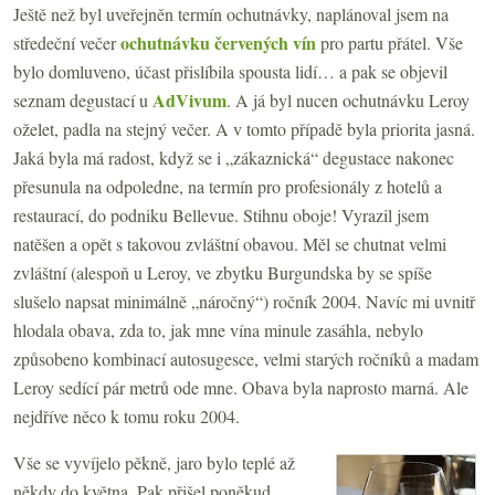
Ještě než byl uveřejněn termín ochutnávky, naplánoval jsem na
ochutnávku červených vín
středeční večer
pro partu přátel. Vše
bylo domluveno, účast přislíbila spousta lidí… a pak se objevil
AdVivum
seznam degustací u
. A já byl nucen ochutnávku Leroy
oželet, padla na stejný večer. A v tomto případě byla priorita jasná.
Jaká byla má radost, když se i „zákaznická“ degustace nakonec
přesunula na odpoledne, na termín pro profesionály z hotelů a
restaurací, do podniku Bellevue. Stihnu oboje! Vyrazil jsem
natěšen a opět s takovou zvláštní obavou. Měl se chutnat velmi
zvláštní (alespoň u Leroy, ve zbytku Burgundska by se spíše
slušelo napsat minimálně „náročný“) ročník 2004. Navíc mi uvnitř
hlodala obava, zda to, jak mne vína minule zasáhla, nebylo
způsobeno kombinací autosugesce, velmi starých ročníků a madam
Leroy sedící pár metrů ode mne. Obava byla naprosto marná. Ale
nejdříve něco k tomu roku 2004.
Vše se vyvíjelo pěkně, jaro bylo teplé až
někdy do května. Pak přišel poněkud