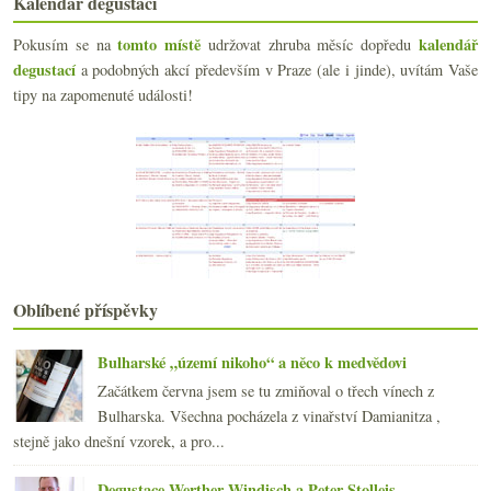
Kalendář degustací
března
(19)
►
února
(24)
▼
tomto místě
kalendář
Pokusím se na
udržovat zhruba měsíc dopředu
Páteční pavědecké hrátky
degustací
a podobných akcí především v Praze (ale i jinde), uvítám Vaše
Devět roztodivných frankovek
tipy na zapomenuté události!
Americká odpověď na šampaňské
Být či nebýt bio brokolicí…
Domaine Leroy ročník 2004
Vraťte mi zimu!
Výsledky ankety o ukládání vína
Přehlídka červených burgundských
Jak má vonět Frankovka?
Téměř molekulární paskvily
Různé podoby červeného vína
Oblíbené příspěvky
Hudba a víno
Proč neboduji vína
Bulharské „území nikoho“ a něco k medvědovi
Oslavte výročí nařízení o zakládání vinic
Cabernet Sauvignon na Moravu nepatří!
Začátkem června jsem se tu zmiňoval o třech vínech z
Slaďounká Pálava a tříbarevný piškot
Bulharska. Všechna pocházela z vinařství Damianitza ,
Trable s archivním boxem
stejně jako dnešní vzorek, a pro...
Zjednodušme si to…
La Dégustation Bohême Bourgeoise
Degustace Werther-Windisch a Peter Stolleis