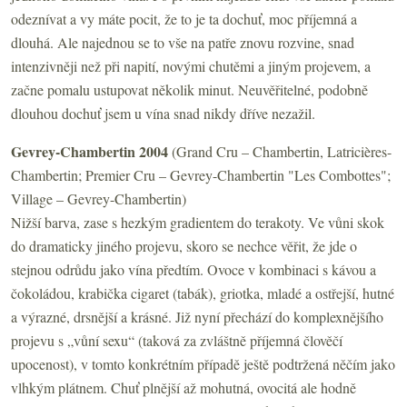
odeznívat a vy máte pocit, že to je ta dochuť, moc příjemná a
dlouhá. Ale najednou se to vše na patře znovu rozvine, snad
intenzivněji než při napití, novými chutěmi a jiným projevem, a
začne pomalu ustupovat několik minut. Neuvěřitelné, podobně
dlouhou dochuť jsem u vína snad nikdy dříve nezažil.
Gevrey-Chambertin 2004
(Grand Cru – Chambertin, Latricières-
Chambertin; Premier Cru – Gevrey-Chambertin "Les Combottes";
Village – Gevrey-Chambertin)
Nižší barva, zase s hezkým gradientem do terakoty. Ve vůni skok
do dramaticky jiného projevu, skoro se nechce věřit, že jde o
stejnou odrůdu jako vína předtím. Ovoce v kombinaci s kávou a
čokoládou, krabička cigaret (tabák), griotka, mladé a ostřejší, hutné
a výrazné, drsnější a krásné. Již nyní přechází do komplexnějšího
projevu s „vůní sexu“ (taková za zvláštně příjemná člověčí
upocenost), v tomto konkrétním případě ještě podtržená něčím jako
vlhkým plátnem. Chuť plnější až mohutná, ovocitá ale hodně