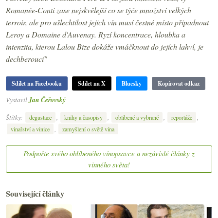
Romanée-Conti zase nejskvělejší co se týče množství velkých
terroir, ale pro ušlechtilost jejich vín musí čestné místo připadnout
Leroy a Domaine d'Auvenay. Ryzí koncentrace, hloubka a
intenzita, kterou Lalou Bize dokáže vmáčknout do jejích lahví, je
dechberoucí"
Sdílet na Facebooku
Sdílet na X
Bluesky
Kopírovat odkaz
Vystavil
Jan Čeřovský
Štítky:
,
,
,
,
degustace
knihy a časopisy
oblíbené a vybrané
reportáže
,
vinařství a vinice
zamyšlení o světě vína
Podpořte svého oblíbeného vínopsavce a nezávislé články z
vinného světa!
Související články