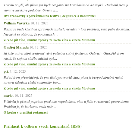
Trochu pozdě, ale přece jen bych reagoval na Frankovku od Kasnyiků. Hodnotil jsem ji
vloni ve Strekově podobně. Ovšem z…
Dvě frankovky s pozvánkou na festival, degustace a konferenci
William Vaverka
10. 12. 2025
Pokud se bude klučit na správných místech, nevidím v tom problém, réva patří do svahu.
Nicméně se obávám, že po dotacích…
Z čeho pít víno, smutné zprávy ze světa vína a viněta Moutonu
Ondřej Marada
10. 12. 2025
Já jako univerzální zesilovač vůně pužívám ručně foukanou Gabriel - Glas.Pak jsem
zjistil, že stejnou službu udělají opě…
Z čeho pít víno, smutné zprávy ze světa vína a viněta Moutonu
p.j.
4. 12. 2025
Pořád jsem přesvědčený, že pro titul typu world class pinot je bezpodmínečně nutná
tortura sklenkou riedel sommelier bur…
Z čeho pít víno, smutné zprávy ze světa vína a viněta Moutonu
merlot
10. 11. 2025
V článku je přesně popsáno proč toto nepodnikám, víno a jídlo v restaraci, pouze doma.
Problém je, že korkovou vadu nelz…
O korku v prestižní restauraci
Přihlásit k odběru všech komentářů (RSS)