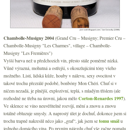
Chambolle-Musigny 2004
(Grand Cru – Musigny; Premier Cru –
Chambolle-Musigny
"Les Charmes", village – Chambolle-
Musigny "Les Fremières")
Vyšší barva než u předchozích vín, přesto stále poměrně nízká.
Vůně výrazná, mohutná a ostřejší, s okouzlujícími tóny všeho
možného. Listí, lidská kůže, houby v nálevu, sexy ovocitost v
takové trochu přezrálé podobě, bonbóny Mon Chéri. Chuť si v
ničem nezadá, je plnější, explozivní, teplá, s mladým tříslem (ale
Corton-Renardes 1997
rozhodně ne třeba na úrovni, jakou mělo
).
Ve sklence se víno neuvěřitelně rozvíjí, mění a znovu a znovu
totálně obluzuje smysly. A naprostý úlet je dochuť, dokonce jsem si
tomu smál
trochu trapně nakreslil něco jako „graf“, jak jsem se
u
jednoho domácího vína. Po prvním nájezdu chuť vše začne pomalu