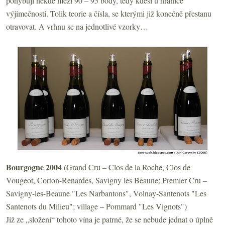
pohybují někde mezi 90 – 95 body, tedy kdesi u hranice
výjimečnosti. Tolik teorie a čísla, se kterými již konečně přestanu
otravovat. A vrhnu se na jednotlivé vzorky…
Bourgogne 2004
(Grand Cru –
Clos de la Roche, Clos de
Vougeot, Corton-Renardes, Savigny les Beaune
; Premier Cru
–
Savigny-les-Beaune "Les Narbantons", Volnay-Santenots "Les
Santenots du Milieu"
; village
– Pommard "Les Vignots")
Již ze „složení“ tohoto vína je patrné, že se nebude jednat o úplně