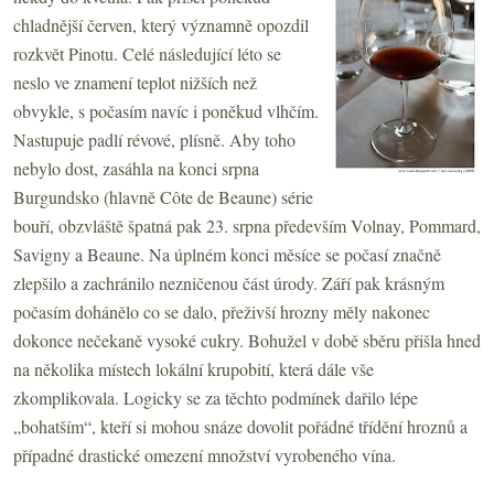
chladnější červen, který významně opozdil
rozkvět Pinotu. Celé následující léto se
neslo ve znamení teplot nižších než
obvykle, s počasím navíc i poněkud vlhčím.
Nastupuje padlí révové, plísně. Aby toho
nebylo dost, zasáhla na konci srpna
Burgundsko (hlavně Côte de Beaune) série
bouří, obzvláště špatná pak 23. srpna především Volnay, Pommard,
Savigny a Beaune. Na úplném konci měsíce se počasí značně
zlepšilo a zachránilo nezničenou část úrody. Září pak krásným
počasím dohánělo co se dalo, přeživší hrozny měly nakonec
dokonce nečekaně vysoké cukry. Bohužel v době sběru přišla hned
na několika místech lokální krupobití, která dále vše
zkomplikovala. Logicky se za těchto podmínek dařilo lépe
„bohatším“, kteří si mohou snáze dovolit pořádné třídění hroznů a
případné drastické omezení množství vyrobeného vína.