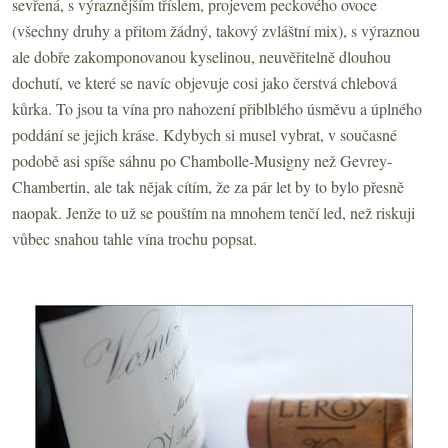
sevřená, s výraznějším tříslem, projevem peckového ovoce
(všechny druhy a přitom žádný, takový zvláštní mix), s výraznou
ale dobře zakomponovanou kyselinou, neuvěřitelně dlouhou
dochutí, ve které se navíc objevuje cosi jako čerstvá chlebová
kůrka. To jsou ta vína pro nahození přiblblého úsměvu a úplného
poddání se jejich kráse. Kdybych si musel vybrat, v současné
podobě asi spíše sáhnu po Chambolle-Musigny než Gevrey-
Chambertin, ale tak nějak cítím, že za pár let by to bylo přesně
naopak. Jenže to už se pouštím na mnohem tenčí led, než riskuji
vůbec snahou tahle vína trochu popsat.