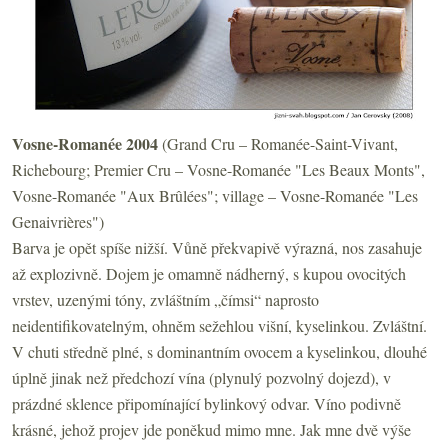
Vosne-Romanée 2004
(Grand Cru – Romanée-Saint-Vivant,
Richebourg; Premier Cru – Vosne-Romanée "Les Beaux Monts",
Vosne-Romanée "Aux Brûlées"; village – Vosne-Romanée "Les
Genaivrières")
Barva je opět spíše nižší. Vůně překvapivě výrazná, nos zasahuje
až explozivně. Dojem je omamně nádherný, s kupou ovocitých
vrstev, uzenými tóny, zvláštním „čímsi“ naprosto
neidentifikovatelným, ohněm sežehlou višní, kyselinkou. Zvláštní.
V chuti středně plné, s dominantním ovocem a kyselinkou, dlouhé
úplně jinak než předchozí vína (plynulý pozvolný dojezd), v
prázdné sklence připomínající bylinkový odvar. Víno podivně
krásné, jehož projev jde poněkud mimo mne. Jak mne dvě výše