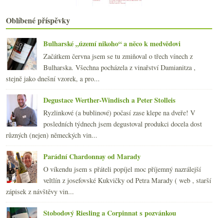
ledna
(20)
►
2020
(239)
►
Oblíbené příspěvky
2019
(238)
►
2018
(240)
►
Bulharské „území nikoho“ a něco k medvědovi
2017
(240)
►
Začátkem června jsem se tu zmiňoval o třech vínech z
2016
(250)
►
Bulharska. Všechna pocházela z vinařství Damianitza ,
2015
(251)
►
stejně jako dnešní vzorek, a pro...
2014
(254)
►
2013
(249)
►
Degustace Werther-Windisch a Peter Stolleis
2012
(254)
►
Ryzlinkové (a bublinové) počasí zase klepe na dveře! V
2011
(252)
►
posledních týdnech jsem degustoval produkci docela dost
2010
(249)
►
různých (nejen) německých vin...
2009
(249)
►
2008
(270)
►
Parádní Chardonnay od Marady
2007
(108)
►
O víkendu jsem s přáteli popíjel moc příjemný nazrálejší
veltlín z josefovské Kukvičky od Petra Marady ( web , starší
zápisek z návštěvy vin...
Stobodový Riesling a Corpinnat s pozvánkou