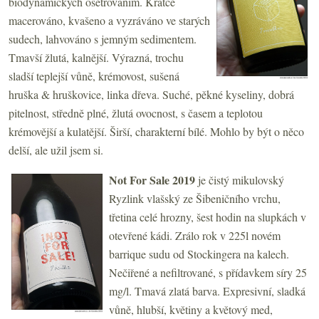
biodynamických ošetřováním. Krátce
macerováno, kvašeno a vyzráváno ve starých
sudech, lahvováno s jemným sedimentem.
Tmavší žlutá, kalnější. Výrazná, trochu
sladší teplejší vůně, krémovost, sušená
hruška & hruškovice, linka dřeva. Suché, pěkné kyseliny, dobrá
pitelnost, středně plné, žlutá ovocnost, s časem a teplotou
krémovější a kulatější. Širší, charakterní bílé. Mohlo by být o něco
delší, ale užil jsem si.
Not For Sale
2019
je čistý mikulovský
Ryzlink vlašský ze Šibeničního vrchu,
třetina celé hrozny, šest hodin na slupkách v
otevřené kádi. Zrálo rok v 225l novém
barrique sudu od Stockingera na kalech.
Nečiřené a nefiltrované, s přídavkem síry 25
mg/l. Tmavá zlatá barva. Expresivní, sladká
vůně, hlubší, květiny a květový med,