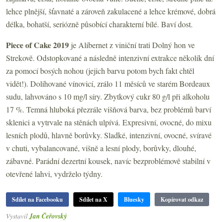
lehce plnější, šťavnaté a zároveň zakulacené a lehce krémové, dobrá
délka, bohatší, seriózně působící charakterní bílé. Baví dost.
Piece of Cake 2019
je Alibernet z viniční trati Dolný hon ve
Strekově. Odstopkované a následně intenzivní extrakce několik dní
za pomocí bosých nohou (jejich barvu potom bych fakt chtěl
vidět!). Dolihované vínovicí, zrálo 11 měsíců ve starém Bordeaux
sudu, lahvováno s 10 mg/l síry. Zbytkový cukr 80 g/l při alkoholu
17 %. Temná hluboká přezrále višňová barva, bez problémů barví
sklenici a vytrvale na stěnách ulpívá. Expresivní, ovocné, do mixu
lesních plodů, hlavně borůvky. Sladké, intenzivní, ovocné, svíravé
v chuti, vybalancované, višně a lesní plody, borůvky, dlouhé,
zábavné. Parádní dezertní kousek, navíc bezproblémově stabilní v
otevřené lahvi, vydrželo týdny.
Sdílet na Facebooku
Sdílet na X
Bluesky
Kopírovat odkaz
Vystavil
Jan Čeřovský