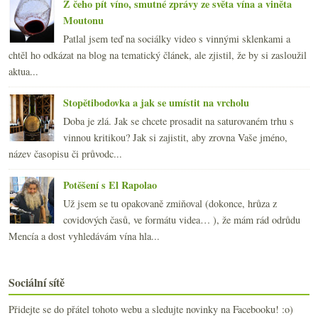
Z čeho pít víno, smutné zprávy ze světa vína a viněta
Moutonu
Patlal jsem teď na sociálky video s vinnými sklenkami a
chtěl ho odkázat na blog na tematický článek, ale zjistil, že by si zasloužil
aktua...
Stopětibodovka a jak se umístit na vrcholu
Doba je zlá. Jak se chcete prosadit na saturovaném trhu s
vinnou kritikou? Jak si zajistit, aby zrovna Vaše jméno,
název časopisu či průvodc...
Potěšení s El Rapolao
Už jsem se tu opakovaně zmiňoval (dokonce, hrůza z
covidových časů, ve formátu videa… ), že mám rád odrůdu
Mencía a dost vyhledávám vína hla...
Sociální sítě
Přidejte se do přátel tohoto webu a sledujte novinky na Facebooku! :o)