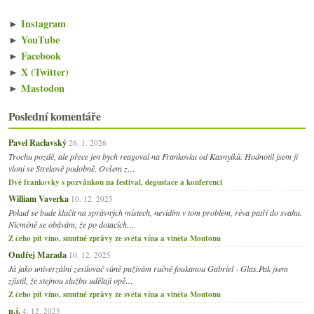
►
Instagram
►
YouTube
►
Facebook
►
X (Twitter)
►
Mastodon
Poslední komentáře
Pavel Raclavský
26. 1. 2026
Trochu pozdě, ale přece jen bych reagoval na Frankovku od Kasnyiků. Hodnotil jsem ji
vloni ve Strekově podobně. Ovšem z…
Dvě frankovky s pozvánkou na festival, degustace a konferenci
William Vaverka
10. 12. 2025
Pokud se bude klučit na správných místech, nevidím v tom problém, réva patří do svahu.
Nicméně se obávám, že po dotacích…
Z čeho pít víno, smutné zprávy ze světa vína a viněta Moutonu
Ondřej Marada
10. 12. 2025
Já jako univerzální zesilovač vůně pužívám ručně foukanou Gabriel - Glas.Pak jsem
zjistil, že stejnou službu udělají opě…
Z čeho pít víno, smutné zprávy ze světa vína a viněta Moutonu
p.j.
4. 12. 2025