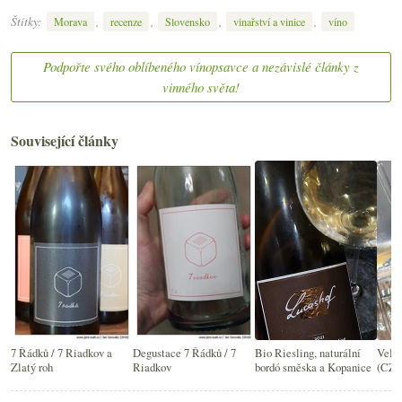
Štítky:
,
,
,
,
Morava
recenze
Slovensko
vinařství a vinice
víno
Podpořte svého oblíbeného vínopsavce a nezávislé články z
vinného světa!
Související články
7 Řádků / 7 Riadkov a
Degustace 7 Řádků / 7
Bio Riesling, naturální
Veltl
Zlatý roh
Riadkov
bordó směska a Kopanice
(CZ) 