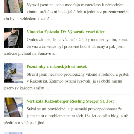
Vyrazil jsem na jednu moc fajn masterclass k německým
vínům, určitě o ní bude ještě řeč, a jedním z prezentovaných
vín byl – vzhledem k zamě...
Vinotéka Epizoda IV: Výparník vrací úder
Omlouvám se, že na vás teď s články moc nemyslím, konec
června a července byl pracovně hodně náročný a pak jsem
tradičně prchnul na Šumavu a...
Poznámky z rakouských sámošek
Strávil jsem nedávno prodloužený víkend s rodinou a přáteli
v Rakousku. Zatímco ostatní lyžovali, já si oběhl místní
jezero (v každém směru ...
Vertikála Ratzenberger Riesling Steeger St. Jost
Stává se mi pravidelně, a je nemalá pravděpodobnost že
jsem se tu o problematice za těch 18+ let co píšu blog, a už
předtím o víně psal jind...