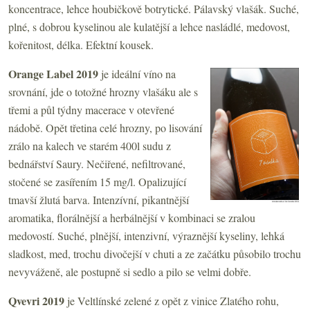
koncentrace, lehce houbičkově botrytické. Pálavský vlašák. Suché,
plné, s dobrou kyselinou ale kulatější a lehce nasládlé, medovost,
kořenitost, délka. Efektní kousek.
Orange Label 2019
je ideální víno na
srovnání, jde o totožné hrozny vlašáku ale s
třemi a půl týdny macerace v otevřené
nádobě. Opět třetina celé hrozny, po lisování
zrálo na kalech ve starém 400l sudu z
bednářství Saury. Nečiřené, nefiltrované,
stočené se zasířením 15 mg/l. Opalizující
tmavší žlutá barva. Intenzívní, pikantnější
aromatika, florálnější a herbálnější v kombinaci se zralou
medovostí. Suché, plnější, intenzivní, výraznější kyseliny, lehká
sladkost, med, trochu divočejší v chuti a ze začátku působilo trochu
nevyváženě, ale postupně si sedlo a pilo se velmi dobře.
Qvevri 2019
je
Veltlínské zelené z opět z vinice Zlatého rohu,