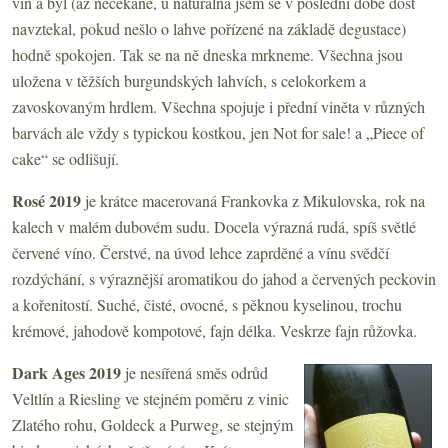
vín a byl (až nečekaně, u naturálna jsem se v poslední době dost
navztekal, pokud nešlo o lahve pořízené na základě degustace)
hodně spokojen. Tak se na ně dneska mrkneme. Všechna jsou
uložena v těžších burgundských lahvích, s celokorkem a
zavoskovaným hrdlem. Všechna spojuje i přední viněta v různých
barvách ale vždy s typickou kostkou, jen Not for sale! a „Piece of
cake“ se odlišují.
Rosé 2019
je krátce macerovaná Frankovka z Mikulovska, rok na
kalech v malém dubovém sudu. Docela výrazná rudá, spíš světlé
červené víno. Čerstvé, na úvod lehce zaprděné a vínu svědčí
rozdýchání, s výraznější aromatikou do jahod a červených peckovin
a kořenitostí. Suché, čisté, ovocné, s pěknou kyselinou, trochu
krémové, jahodově kompotové, fajn délka. Veskrze fajn růžovka.
Dark Ages 2019
je nesířená směs odrůd
Veltlín a Riesling ve stejném poměru z vinic
Zlatého rohu, Goldeck a Purweg, se stejným