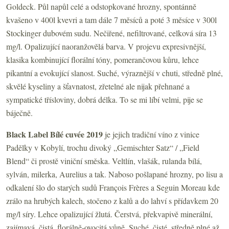
Goldeck. Půl napůl celé a odstopkované hrozny, spontánně
kvašeno v 400l kvevri a tam dále 7 měsíců a poté 3 měsíce v 300l
Stockinger dubovém sudu. Nečiřené, nefiltrované, celková síra 13
mg/l. Opalizující naoranžovělá barva. V projevu expresivnější,
klasika kombinující florální tóny, pomerančovou kůru, lehce
pikantní a evokující slanost. Suché, výraznější v chuti, středně plné,
skvělé kyseliny a šťavnatost, zřetelné ale nijak přehnané a
sympatické třísloviny, dobrá délka. To se mi líbí velmi, pije se
báječně.
Black Label Bílé cuvée 2019
je jejich tradiční víno z vinice
Padělky v Kobylí, trochu divoký „Gemischter Satz“ / „Field
Blend“ či prostě viniční směska. Veltlín, vlašák, rulanda bílá,
sylván, milerka, Aurelius a tak. Naboso pošlapané hrozny, po lisu a
odkalení šlo do starých sudů François Frères a Seguin Moreau kde
zrálo na hrubých kalech, stočeno z kalů a do lahví s přídavkem 20
mg/l síry. Lehce opalizující žlutá. Čerstvá, překvapivě minerální,
zajímavá, čistá, florálně-ovocitá vůně. Suché, čisté, středně plné až