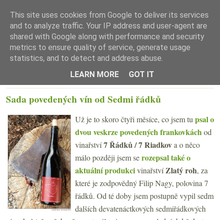
This site uses cookies from Google to deliver its services
and to analyze traffic. Your IP address and user-agent are
shared with Google along with performance and security
metrics to ensure quality of service, generate usage
statistics, and to detect and address abuse.
☰ Menu
LEARN MORE
GOT IT
PONDĚLÍ 29. BŘEZNA 2021
Sada povedených vín od Sedmi řádků
psal o
Už je to skoro čtyři měsíce, co jsem tu
dvou veskrze povedených frankovkách
od
7 Řádků / 7 Riadkov
vinařství
a o něco
rozepsal také o
málo později jsem se
aktuální produkci
Zlatý roh
vinařství
, za
které je zodpovědný Filip Nagy, polovina 7
řádků. Od té doby jsem postupně vypil sedm
dalších devatenáctkových sedmiřádkových