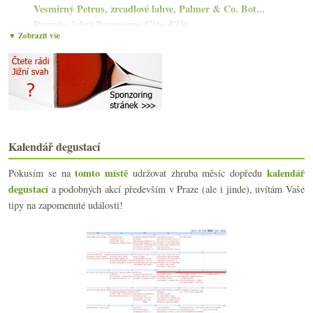
Vesmírný Petrus, zrcadlové lahve, Palmer & Co. Bot...
Poprvé s lahví Bourgogne Côte-d'Or
▼ Zobrazit vše
Červený a oranžový velký hlt
Další parádní Riesling od Corvers Kauter
Win Win a Paradiesgarten v chumelenici
Nesířené bílé Bordeaux a příjemné Dolcetto
Dva mladé ryzlinky od Stagårdů
Skvělá Safrà, Vermell a Les Alcusses
Tři chutná Beaujolais-Villages od Jadota
Výtečný horský Syrah od Barranco Oscuro
Kalendář degustací
Riesling má narozeniny a Charta z Rheingau
tomto místě
kalendář
Pokusím se na
udržovat zhruba měsíc dopředu
Steven Spurrier, bio body, vakcinace sommeliérů…
degustací
a podobných akcí především v Praze (ale i jinde), uvítám Vaše
Chlastací Riesling z Pfalze a bubliny z Nahe
Naturální Ull de Llebre a šumivé Xarel·lo
tipy na zapomenuté události!
Helena z Dlúhých Greftů
Výtečný alsaský crémant od Lorentze
Pinot od Errazuriz a tříročníkový Karmazín
Řecký ryzlink z Lidlu a Chardonnay od Daumas Gassac
Litrovka ryzlinku a chlastací naturální Burgenland
února
(20)
►