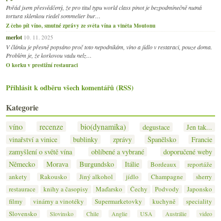
Pořád jsem přesvědčený, že pro titul typu world class pinot je bezpodmínečně nutná
tortura sklenkou riedel sommelier bur…
Z čeho pít víno, smutné zprávy ze světa vína a viněta Moutonu
merlot
10. 11. 2025
V článku je přesně popsáno proč toto nepodnikám, víno a jídlo v restaraci, pouze doma.
Problém je, že korkovou vadu nelz…
O korku v prestižní restauraci
Přihlásit k odběru všech komentářů (RSS)
Kategorie
víno
recenze
bio(dynamika)
degustace
Jen tak...
vinařství a vinice
bublinky
zprávy
Španělsko
Francie
zamyšlení o světě vína
oblíbené a vybrané
doporučené weby
Německo
Morava
Burgundsko
Itálie
Bordeaux
reportáže
ankety
Rakousko
Jiný alkohol
jídlo
Champagne
sherry
restaurace
knihy a časopisy
Maďarsko
Čechy
Podvody
Japonsko
filmy
vinárny a vinotéky
Supermarketovky
kuchyně
speciality
Slovensko
Slovinsko
Chile
Anglie
USA
Austrálie
video