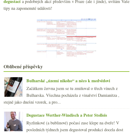
degustací
a podobných akcí především v Praze (ale i jinde), uvítám Vaše
Chlastací Riesling z Pfalze a bubliny z Nahe
Naturální Ull de Llebre a šumivé Xarel·lo
tipy na zapomenuté události!
Helena z Dlúhých Greftů
Výtečný alsaský crémant od Lorentze
Pinot od Errazuriz a tříročníkový Karmazín
Řecký ryzlink z Lidlu a Chardonnay od Daumas Gassac
Litrovka ryzlinku a chlastací naturální Burgenland
února
(20)
►
ledna
(20)
►
2020
(239)
►
Oblíbené příspěvky
2019
(238)
►
2018
(240)
►
Bulharské „území nikoho“ a něco k medvědovi
2017
(240)
►
Začátkem června jsem se tu zmiňoval o třech vínech z
2016
(250)
►
Bulharska. Všechna pocházela z vinařství Damianitza ,
2015
(251)
►
stejně jako dnešní vzorek, a pro...
2014
(254)
►
2013
(249)
►
Degustace Werther-Windisch a Peter Stolleis
2012
(254)
►
Ryzlinkové (a bublinové) počasí zase klepe na dveře! V
2011
(252)
►
posledních týdnech jsem degustoval produkci docela dost