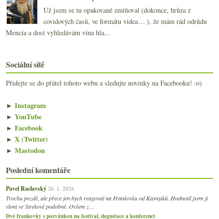
Už jsem se tu opakovaně zmiňoval (dokonce, hrůza z
covidových časů, ve formátu videa… ), že mám rád odrůdu
Mencía a dost vyhledávám vína hla...
Sociální sítě
Přidejte se do přátel tohoto webu a sledujte novinky na Facebooku! :o)
►
Instagram
►
YouTube
►
Facebook
►
X (Twitter)
►
Mastodon
Poslední komentáře
Pavel Raclavský
26. 1. 2026
Trochu pozdě, ale přece jen bych reagoval na Frankovku od Kasnyiků. Hodnotil jsem ji
vloni ve Strekově podobně. Ovšem z…
Dvě frankovky s pozvánkou na festival, degustace a konferenci