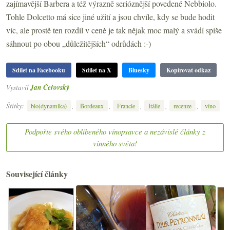
zajímavější Barbera a též výrazně serióznější povedené Nebbiolo.
Tohle Dolcetto má sice jiné užití a jsou chvíle, kdy se bude hodit
víc, ale prostě ten rozdíl v ceně je tak nějak moc malý a svádí spíše
sáhnout po obou „důležitějších“ odrůdách :-)
Sdílet na Facebooku
Sdílet na X
Bluesky
Kopírovat odkaz
Vystavil
Jan Čeřovský
Štítky:
,
,
,
,
,
bio(dynamika)
Bordeaux
Francie
Itálie
recenze
víno
Podpořte svého oblíbeného vínopsavce a nezávislé články z
vinného světa!
Související články