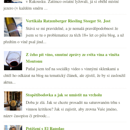
v Rakousku. Zatímco ostatní lyžovali, já si oběhl místní
jezero (v každém směru ...
Vertikála Ratzenberger Riesling Steeger St. Jost
Stává se mi pravidelně, a je nemalá pravděpodobnost že
jsem se tu o problematice za těch 18+ let co píšu blog, a už
předtím o víně psal jind...
Z čeho pít víno, smutné zprávy ze světa vína a viněta
Moutonu
Patlal jsem teď na sociálky video s vinnými sklenkami a
chtěl ho odkázat na blog na tematický článek, ale zjistil, že by si zasloužil
aktua...
Stopětibodovka a jak se umístit na vrcholu
Doba je zlá. Jak se chcete prosadit na saturovaném trhu s
vinnou kritikou? Jak si zajistit, aby zrovna Vaše jméno,
název časopisu či průvodc...
Potěšení s El Rapolao