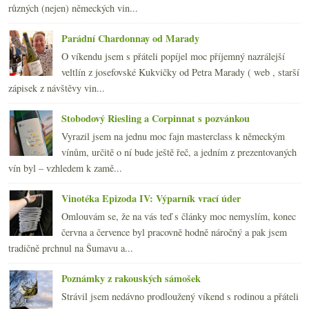
2010
(249)
►
různých (nejen) německých vin...
2009
(249)
►
2008
(270)
►
Parádní Chardonnay od Marady
2007
(108)
►
O víkendu jsem s přáteli popíjel moc příjemný nazrálejší
veltlín z josefovské Kukvičky od Petra Marady ( web , starší
zápisek z návštěvy vin...
Stobodový Riesling a Corpinnat s pozvánkou
Vyrazil jsem na jednu moc fajn masterclass k německým
vínům, určitě o ní bude ještě řeč, a jedním z prezentovaných
vín byl – vzhledem k zamě...
Vinotéka Epizoda IV: Výparník vrací úder
Omlouvám se, že na vás teď s články moc nemyslím, konec
června a července byl pracovně hodně náročný a pak jsem
tradičně prchnul na Šumavu a...
Poznámky z rakouských sámošek
Strávil jsem nedávno prodloužený víkend s rodinou a přáteli