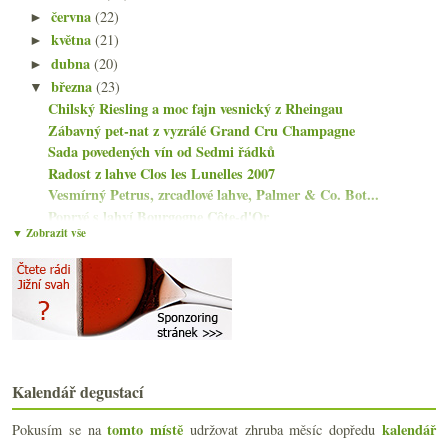
června
(22)
►
května
(21)
►
dubna
(20)
►
března
(23)
▼
Chilský Riesling a moc fajn vesnický z Rheingau
Zábavný pet-nat z vyzrálé Grand Cru Champagne
Sada povedených vín od Sedmi řádků
Radost z lahve Clos les Lunelles 2007
Vesmírný Petrus, zrcadlové lahve, Palmer & Co. Bot...
Poprvé s lahví Bourgogne Côte-d'Or
▼ Zobrazit vše
Červený a oranžový velký hlt
Další parádní Riesling od Corvers Kauter
Win Win a Paradiesgarten v chumelenici
Nesířené bílé Bordeaux a příjemné Dolcetto
Dva mladé ryzlinky od Stagårdů
Skvělá Safrà, Vermell a Les Alcusses
Tři chutná Beaujolais-Villages od Jadota
Výtečný horský Syrah od Barranco Oscuro
Kalendář degustací
Riesling má narozeniny a Charta z Rheingau
tomto místě
kalendář
Pokusím se na
udržovat zhruba měsíc dopředu
Steven Spurrier, bio body, vakcinace sommeliérů…