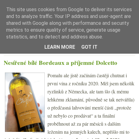
This site uses cookies from Google to deliver its services
and to analyze traffic. Your IP address and user-agent are
shared with Google along with performance and security
metrics to ensure quality of service, generate usage
statistics, and to detect and address abuse.
☰ Menu
LEARN MORE
GOT IT
ČTVRTEK 18. BŘEZNA 2021
Nesířené bílé Bordeaux a příjemné Dolcetto
Pomalu ale jistě začínám častěji chutnat i
první vína z ročníku 2020. Měl jsem několik
ryzlinků z Německa, ale tam šlo (k mému
lehkému zklamání, původně se tak netvářila)
o předčasná lahvování menší části „protože
už nebylo co prodávat“ a ta finální
proběhnout až za pár měsíců s dalším
ležením na jemných kalech, nepřišlo mi to