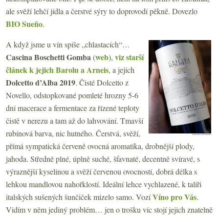
ale svěží lehčí jídla a čerstvé sýry to doprovodí pěkně. Dovezlo
BIO Sueño
.
A když jsme u vín spíše „chlastacích“…
Cascina Boschetti Gomba
web
viz starší
(
),
článek k jejich Barolu a Arneis
, a jejich
Dolcetto d’Alba 2019
. Čisté Dolcetto z
Novello, odstopkované pomleté hrozny 5-6
dní macerace a fermentace za řízené teploty
čistě v nerezu a tam až do lahvování. Tmavší
rubínová barva, nic hutného. Čerstvá, svěží,
přímá sympatická červeně ovocná aromatika, drobnější plody,
jahoda. Středně plné, úplně suché, šťavnaté, decentně svíravé, s
výraznější kyselinou a svěží červenou ovocností, dobrá délka s
lehkou mandlovou nahořklostí. Ideální lehce vychlazené, k talíři
Víno pro Vás
italských sušených šunčiček mizelo samo. Vozí
.
Vidím v něm jediný problém… jen o trošku víc stojí jejich znatelně