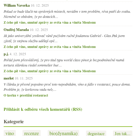
William Vaverka
10. 12. 2025
Pokud se bude klučit na správných místech, nevidím v tom problém, réva patří do svahu.
Nicméně se obávám, že po dotacích…
Z čeho pít víno, smutné zprávy ze světa vína a viněta Moutonu
Ondřej Marada
10. 12. 2025
Já jako univerzální zesilovač vůně pužívám ručně foukanou Gabriel - Glas.Pak jsem
zjistil, že stejnou službu udělají opě…
Z čeho pít víno, smutné zprávy ze světa vína a viněta Moutonu
p.j.
4. 12. 2025
Pořád jsem přesvědčený, že pro titul typu world class pinot je bezpodmínečně nutná
tortura sklenkou riedel sommelier bur…
Z čeho pít víno, smutné zprávy ze světa vína a viněta Moutonu
merlot
10. 11. 2025
V článku je přesně popsáno proč toto nepodnikám, víno a jídlo v restaraci, pouze doma.
Problém je, že korkovou vadu nelz…
O korku v prestižní restauraci
Přihlásit k odběru všech komentářů (RSS)
Kategorie
víno
recenze
bio(dynamika)
degustace
Jen tak...