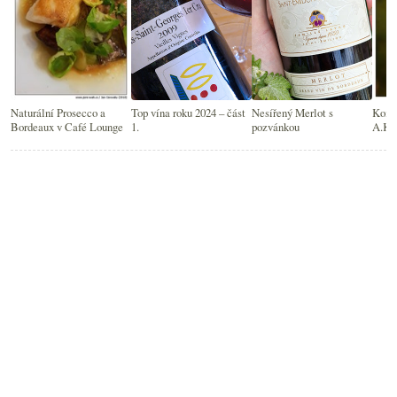
Naturální Prosecco a
Top vína roku 2024 – část
Nesířený Merlot s
Komi
Bordeaux v Café Lounge
1.
pozvánkou
A.K.