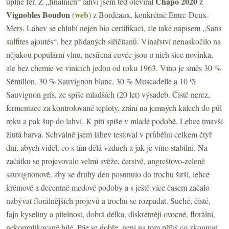
Chapô 2020
úplně fér. Z „finálních“ lahví jsem teď otevíral
z
Vignobles Boudon
web
(
)
z Bordeaux, konkrétně Entre-Deux-
Mers. Láhev se chlubí nejen bio certifikací, ale také nápisem „Sans
sulfites ajoutés“, bez přidaných siřičitanů. Vinařství nenaskočilo na
nějakou populární vlnu, nesířená cuvée jsou u nich sice novinka,
ale bez chemie ve vinicích jedou od roku 1963. Víno je směs 30 %
Sémillon, 30 % Sauvignon blanc, 30 % Muscadelle a 10 %
Sauvignon gris, ze spíše mladších (20 let) výsadeb. Čistě nerez,
fermentace za kontrolované teploty, zrání na jemných kalech do půl
roku a pak šup do lahví. K pití spíše v mladé podobě. Lehce tmavší
žlutá barva. Schválně jsem láhev testoval v průběhu celkem čtyř
dní, abych viděl, co s tím dělá vzduch a jak je víno stabilní. Na
začátku se projevovalo velmi svěže, čerstvě, angreštovo-zeleně
sauvignonově, aby se druhý den posunulo do trochu širší, lehcé
krémové a decentně medové podoby a s ještě více časem začalo
nabývat florálnějších projevů a trochu se rozpadat. Suché, čisté,
fajn kyseliny a pitelnost, dobrá délka, diskrétněji ovocné, florální,
nekomplikované bílé. Pije se dobře, není na tom příliš co zkoumat,