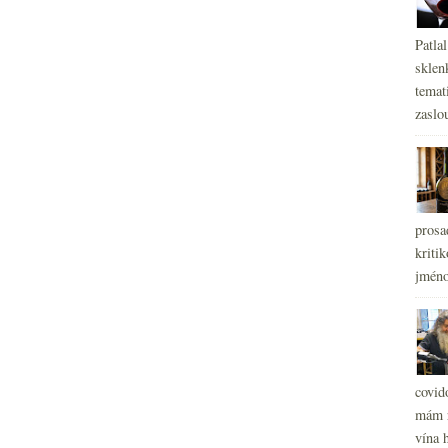
Patla
sklen
temati
zaslou
prosa
kritik
jméno
covid
mám r
vína h