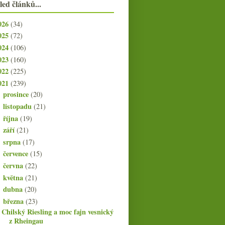
led článků...
026
(34)
025
(72)
024
(106)
023
(160)
022
(225)
021
(239)
prosince
(20)
►
listopadu
(21)
►
října
(19)
►
září
(21)
►
srpna
(17)
►
července
(15)
►
června
(22)
►
května
(21)
►
dubna
(20)
►
března
(23)
▼
Chilský Riesling a moc fajn vesnický
z Rheingau