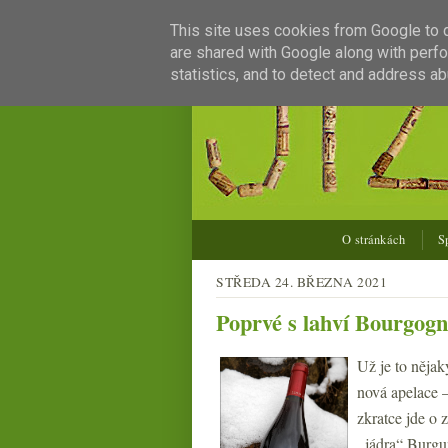
This site uses cookies from Google to de
are shared with Google along with perfo
statistics, and to detect and address ab
O stránkách
S
STŘEDA 24. BŘEZNA 2021
Poprvé s lahví Bourgog
Už je to nějak
nová apelace 
zkratce jde o
„jádra“ Burgu