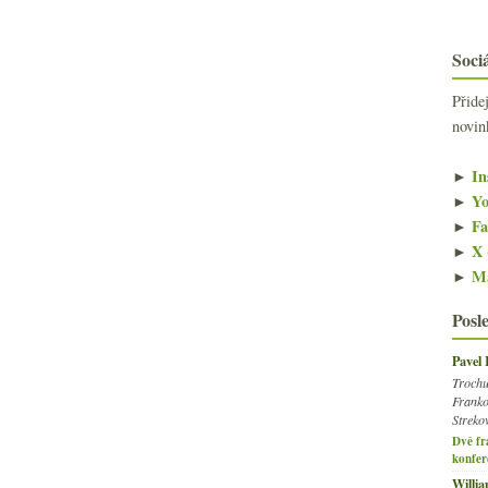
Sociá
Přide
novin
►
In
►
Yo
►
Fa
►
X 
►
Ma
Posl
Pavel
Trochu
Franko
Streko
Dvě fr
konfer
Willi