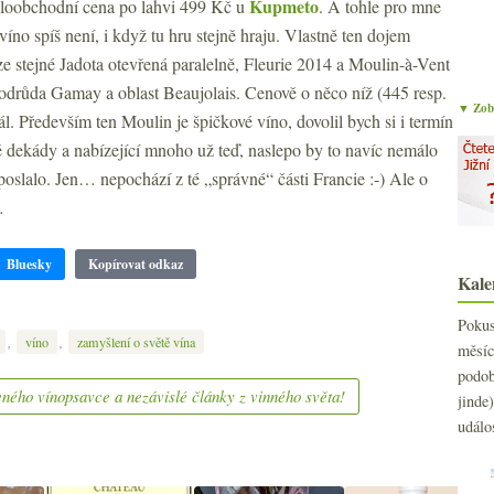
Kupmeto
aloobchodní cena po lahvi 499 Kč u
. A tohle pro mne
íno spíš není, i když tu hru stejně hraju. Vlastně ten dojem
ze stejné Jadota otevřená paralelně, Fleurie 2014 a Moulin-à-Vent
odrůda Gamay a oblast Beaujolais. Cenově o něco níž (445 resp.
▼ Zobr
l. Především ten Moulin je špičkové víno, dovolil bych si i termín
ě dekády a nabízející mnoho už teď, naslepo by to navíc nemálo
oslalo. Jen… nepochází z té „správné“ části Francie :-) Ale o
…
Bluesky
Kopírovat odkaz
Kale
Poku
,
,
víno
zamyšlení o světě vína
měs
podo
ného vínopsavce a nezávislé články z vinného světa!
jind
událo