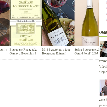
Oblí
ouilly
Bourgogne Rouge jako
Milé Beaujolais a fajn
Suši a Bourgogne „Cuvée
Gamay z Beaujolais?
Bourgogne Épineuil
Gerard Potel“ 2005
zmiňo
Všech
stejn
2
►
zase 
2
►
jsem 