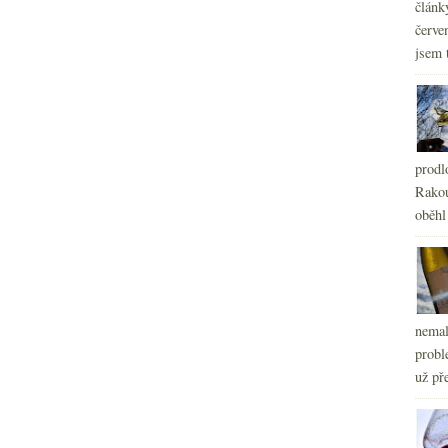
článk
červe
jsem 
prodl
Rakou
oběhl
nemal
probl
už pře