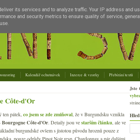
liver its services and to analyze traffic. Your IP address and u
rmance and security metrics to ensure quality of service, gener
use.
ponzoring
Kalendář ochutnávek
Inzerce & vzorky
Přebírání textů
Jste 
vybr
ne Côte-d'Or
strán
co jsem se zde zmiňoval
ý ten pátek,
, že v Burgundsku vznikla
Hled
Bourgogne Côte-d'Or
starším článku
–
. Detaily jsou ve
, ale ve
 základní burgundské ovšem s jistotou původu hroznů pouze z
ndska, pouze odrůdy Pinot Noir resp. Chardonnay a pár dalšími