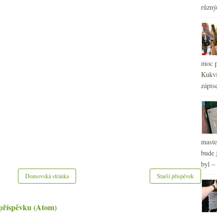
2
►
různý
2
►
2
►
2
►
2
►
2
►
moc p
2
►
Kukvi
2
►
zápis
2
►
2
►
2
►
2
►
maste
bude 
byl –
Domovská stránka
Starší příspěvek
příspěvku (Atom)