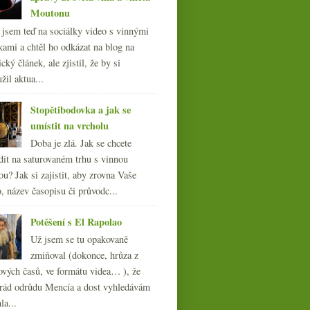
Moutonu
l jsem teď na sociálky video s vinnými
kami a chtěl ho odkázat na blog na
cký článek, ale zjistil, že by si
žil aktua...
Stopětibodovka a jak se
umístit na vrcholu
Doba je zlá. Jak se chcete
dit na saturovaném trhu s vinnou
ou? Jak si zajistit, aby zrovna Vaše
, název časopisu či průvodc...
Potěšení s El Rapolao
Už jsem se tu opakovaně
zmiňoval (dokonce, hrůza z
ových časů, ve formátu videa… ), že
ád odrůdu Mencía a dost vyhledávám
la...