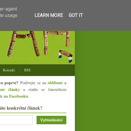
ser-agent
ate usage
LEARN MORE
GOT IT
Kontakt
RSS
tu poprvé?
oblíbené a
Podívejte se na
ané články
a staňte se fanouškem
na Facebooku
ek
.
áte konkrétní článek?