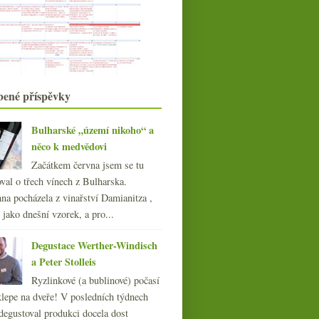
Riesling má narozeniny a Charta z
Rheingau
Steven Spurrier, bio body, vakcinace
sommeliérů…
Chlastací Riesling z Pfalze a bubliny
z Nahe
Naturální Ull de Llebre a šumivé
bené příspěvky
Xarel·lo
Helena z Dlúhých Greftů
Bulharské „území nikoho“ a
Výtečný alsaský crémant od
něco k medvědovi
Lorentze
Víno nás spojuje s lahví
Mersaultu
Pinot od Errazuriz a tříročníkový
Začátkem června jsem se tu
Karmazín
val o třech vínech z Bulharska.
Řecký ryzlink z Lidlu a Chardonnay
na pocházela z vinařství Damianitza ,
od Daumas Gassac
ě jako dnešní vzorek, a pro...
Litrovka ryzlinku a chlastací
naturální Burgenland
Degustace Werther-Windisch
února
(20)
►
a Peter Stolleis
ledna
(20)
►
Ryzlinkové (a bublinové) počasí
020
(239)
klepe na dveře! V posledních týdnech
019
(238)
degustoval produkci docela dost