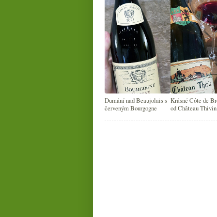
Dumání nad Beaujolais s
Krásné Côte de Br
červeným Bourgogne
od Château Thivin