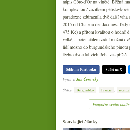
nápis Côte-d'Or na vinětě. Běžná m
komplexitou / zážitkem pětistovkové v
paradoxně zdůraznila dvě další vína 
2015 od Château des Jacques. Tedy 
475 Kč) a přitom kvalitou o hodně dá
velké, s potenciálem zrání možná dv
lidí možno do burgundského pinotu p
těchto dvou lahvích třeba zas příště
Sdílet na Facebooku
Sdílet na X
Vystavil
Jan Čeřovský
Štítky:
,
,
Burgundsko
Francie
recenze
Podpořte svého oblíbe
Související články