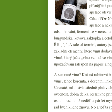
přísnějšími pr
apelace otevře
Côte-d'Or 20
apelace a někt
odstopkování, fermentace v nerezu a
burgundská, kovová záklopka a celoko
Říkají jí „A tale of terroir“, autory j
základní elementy, které vínu dodáva
vinař, který (ač s „víno vzniká ve vi
upozaďování (alespoň na papíře a nejč
A samotné víno? Krásná rubínová bar
vůně, lehce kořenitá, s decentní link
šťavnaté, mladistvé, středně plné v c
ovocnost, dobrá délka. Relativně př
ostudu rozhodně nedělá a pár let mysl
rád bych klidně znovu. No a teď ta 