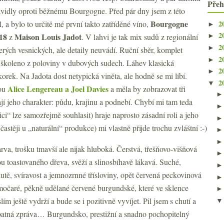
Přeh
avidly oproti běžnému Bourgogne. Před pár dny jsem z této
Bourgogne
2
l, a bylo to určitě mé první takto zatříděné víno,
►
2
18
Maison Louis Jadot
z
. V lahvi je tak mix sudů z regionální
►
2
►
erých vesnických, ale detaily neuvádí. Ruční sběr, komplet
2
►
 školeno z poloviny v dubových sudech. Láhev klasická
2
►
rek. Na Jadota dost netypická viněta, ale hodně se mi líbí.
2
▼
Alice Lengereau a Joel Davies
sou
a měla by zobrazovat tři
jí jeho charakter: půdu, krajinu a podnebí. Chybí mi tam teda
nici“ lze samozřejmě souhlasit) hraje naprosto zásadní roli a jeho
astěji u „naturální“ produkce) mi vlastně přijde trochu zvláštní :-)
va, trošku tmavší ale nijak hluboká. Čerstvá, třešňovo-višňová
ou toastovaného dřeva, svěží a slinosbíhavě lákavá. Suché,
hutě, svíravost a jemnozrnné třísloviny, opět červená peckovinová
ímočaré, pěkně udělané červené burgundské, které ve sklence
ím ještě vydrží a bude se i pozitivně vyvíjet. Pil jsem s chutí a
špatná zpráva… Burgundsko, prestižní a snadno pochopitelný