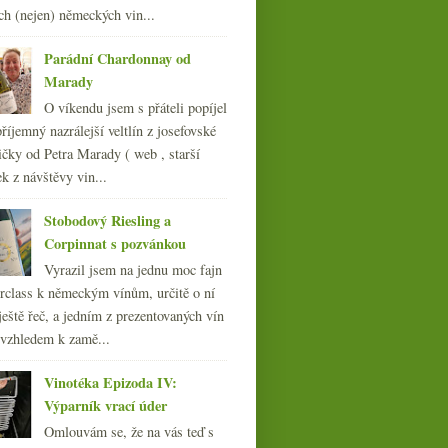
018
(240)
ch (nejen) německých vin...
017
(240)
016
(250)
Parádní Chardonnay od
015
(251)
Marady
014
(254)
O víkendu jsem s přáteli popíjel
013
(249)
říjemný nazrálejší veltlín z josefovské
012
(254)
čky od Petra Marady ( web , starší
011
(252)
ek z návštěvy vin...
010
(249)
009
(249)
Stobodový Riesling a
008
(270)
Corpinnat s pozvánkou
007
(108)
Vyrazil jsem na jednu moc fajn
rclass k německým vínům, určitě o ní
ještě řeč, a jedním z prezentovaných vín
 vzhledem k zamě...
Vinotéka Epizoda IV:
Výparník vrací úder
Omlouvám se, že na vás teď s