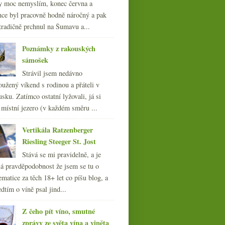
y moc nemyslím, konec června a
nce byl pracovně hodně náročný a pak
tradičně prchnul na Šumavu a...
Poznámky z rakouských
sámošek
Strávil jsem nedávno
oužený víkend s rodinou a přáteli v
sku. Zatímco ostatní lyžovali, já si
 místní jezero (v každém směru ...
Vertikála Ratzenberger
Riesling Steeger St. Jost
Stává se mi pravidelně, a je
á pravděpodobnost že jsem se tu o
ematice za těch 18+ let co píšu blog, a
dtím o víně psal jind...
Z čeho pít víno, smutné
zprávy ze světa vína a viněta