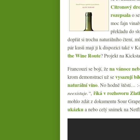
Citronový dr
rozepsala
o se
moc fajn vinař
překladu do sl
dopřát si trochu naturálního čtení, 
pár kusů mají ji k dispozici také v K
the Wine Route
? Projekt na Kicks
na vánoce nebu
Francouzi se bojí, že
vysazují bíl
krom demonstrací už se
naturální víno
. No hodně štěstí… :-
říká v rozhovoru Zla
neexistuje.“,
mohlo zdát z dokumentu Sour Grape
ukázku
a nebo celý snímek na Netfl