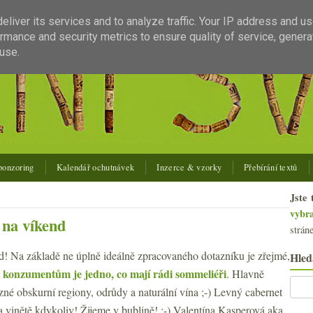
liver its services and to analyze traffic. Your IP address and u
rmance and security metrics to ensure quality of service, gener
use.
ponzoring
Kalendář ochutnávek
Inzerce & vzorky
Přebírání textů
Jste 
vybr
 na víkend
strán
d! Na základě ne úplně ideálně zpracovaného dotazníku je zřejmé,
Hled
konzumentům je jedno, co mají rádi sommeliéři
. Hlavně
zné obskurní regiony, odrůdy a naturální vína ;-) Levný cabernet
a vinětě kdykoliv! Žijeme v bublině! :-) Valentína Kasperová aka