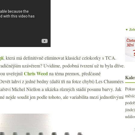
▼ Zobr
ií
, která má definitivně eliminovat klasické celokorky s TCA.
tradičnějším uzávěrem? Uvidíme, podobná tvrzení už tu byla dříve.
Chris Weed
ou uveřejnil
na téma premox, předčasně
Kale
evět lahví z jedné bedny (další tři na fotce chybí) Les Chaumées
nařství Michel Niellon a ukázka různých stádií posunu barvy. Jak
Poku
měs
 nejde soudit jen podle tohoto, ale variabilita mezi jednotlivými
podo
jind
událo