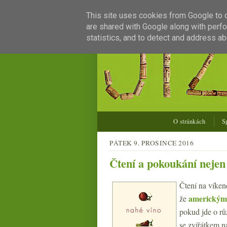
This site uses cookies from Google to de
are shared with Google along with perfo
statistics, and to detect and address ab
O stránkách
S
PÁTEK 9. PROSINCE 2016
Čtení a pokoukání nejen
Čtení na víken
americkým 
že
pokud jde o rů
se zvířátkem n