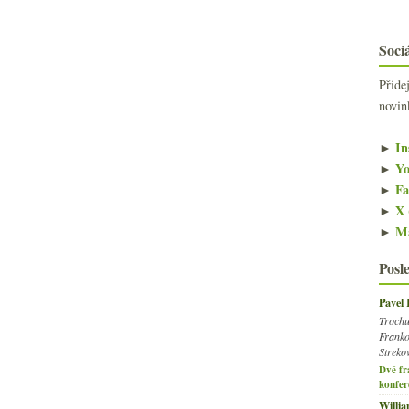
Sociá
Přide
novin
►
In
►
Yo
►
Fa
►
X 
►
Ma
Posl
Pavel
Trochu
Franko
Streko
Dvě fr
konfer
Willi