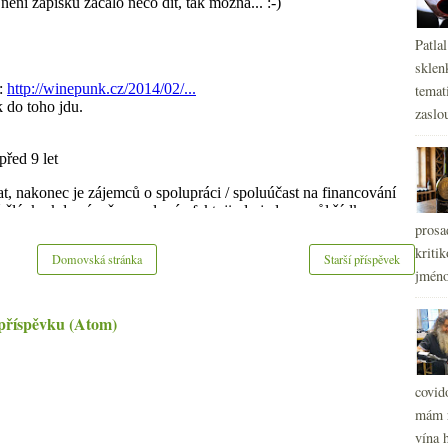
Patla
sklen
temati
zaslou
prosa
kritik
Domovská stránka
Starší příspěvek
jméno
příspěvku (Atom)
covid
mám r
vína h