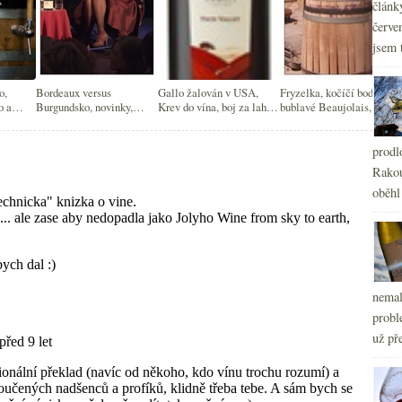
článk
červe
jsem 
o,
Bordeaux versus
Gallo žalován v USA,
Fryzelka, kočíčí bodování,
o a
Burgundsko, novinky,
Krev do vína, boj za lahve
bublavé Beaujolais,
nd
vínoblogy
a muž roku dle Decanteru
Veuve Clicquot Index
prodl
Rakou
oběhl
nemal
probl
už pře