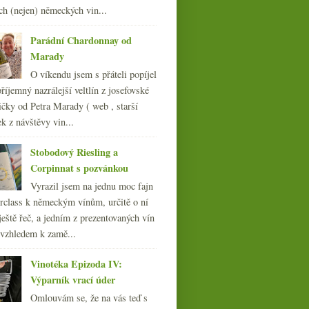
012
(254)
ch (nejen) německých vin...
011
(252)
010
Parádní Chardonnay od
(249)
Marady
009
(249)
008
(270)
O víkendu jsem s přáteli popíjel
007
(108)
říjemný nazrálejší veltlín z josefovské
čky od Petra Marady ( web , starší
ek z návštěvy vin...
Stobodový Riesling a
Corpinnat s pozvánkou
Vyrazil jsem na jednu moc fajn
rclass k německým vínům, určitě o ní
ještě řeč, a jedním z prezentovaných vín
 vzhledem k zamě...
Vinotéka Epizoda IV:
Výparník vrací úder
Omlouvám se, že na vás teď s