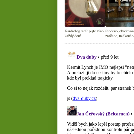
Kardiolog radí: pijte víno
Stočeno, obodován
každý den!
zatčeno, uzákoněn
další čtení na víke