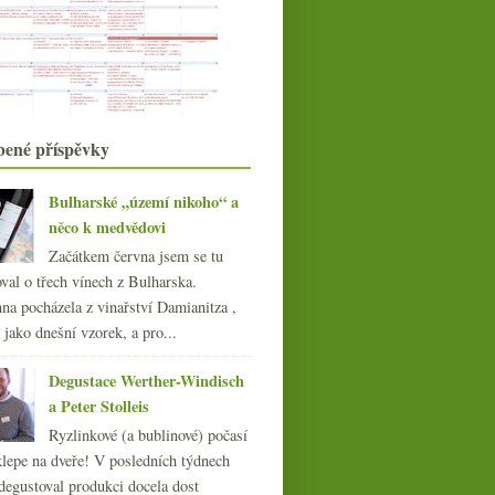
Mladé vinařské hvězdy z
Burgundska
Riesling, opáčko Beaujolais a
fajnový crémant
Ceny vína v roce 1918, minimální
cena lahve, Družs...
listopadu
(21)
►
bené příspěvky
října
(20)
►
září
(21)
►
Bulharské „území nikoho“ a
srpna
(21)
►
něco k medvědovi
července
(19)
►
Začátkem června jsem se tu
června
(22)
►
val o třech vínech z Bulharska.
května
(22)
►
na pocházela z vinařství Damianitza ,
dubna
(21)
►
ě jako dnešní vzorek, a pro...
března
(21)
►
února
(21)
►
Degustace Werther-Windisch
ledna
(20)
►
a Peter Stolleis
015
(251)
Ryzlinkové (a bublinové) počasí
014
(254)
klepe na dveře! V posledních týdnech
013
(249)
degustoval produkci docela dost