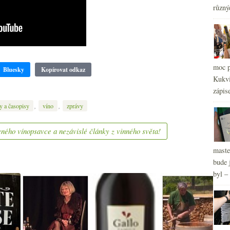
2
►
různý
2
►
2
►
2
►
2
►
2
moc p
►
Bluesky
Kopírovat odkaz
Kukvi
zápis
,
,
y a časopisy
víno
zprávy
ného vínopsavce a nezávislé články z vinného světa!
maste
bude 
byl –