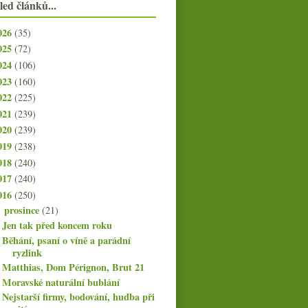
led článků...
026
(35)
025
(72)
024
(106)
023
(160)
022
(225)
021
(239)
020
(239)
019
(238)
018
(240)
017
(240)
016
(250)
prosince
(21)
▼
Jen tak před koncem roku
Běhání, psaní o víně a parádní
ryzlink
Matthias, Dom Pérignon, Brut 21
Moravské naturální bublání
Nejstarší firmy, bodování, hudba při