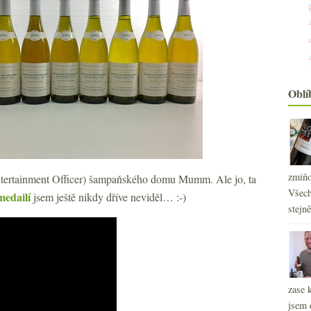
Oblí
zmiňo
tertainment Officer) šampaňského domu Mumm. Ale jo, ta
Všech
medailí
jsem ještě nikdy dříve neviděl… :-)
stejn
2
►
2
►
zase 
2
►
jsem 