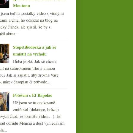
Moutonu
l jsem teď na sociálky video s vinnými
kami a chtěl ho odkázat na blog na
cký článek, ale zjistil, že by si
žil aktua...
Stopětibodovka a jak se
umístit na vrcholu
Doba je zlá. Jak se chcete
dit na saturovaném trhu s vinnou
ou? Jak si zajistit, aby zrovna Vaše
, název časopisu či průvodc...
Potěšení s El Rapolao
Už jsem se tu opakovaně
zmiňoval (dokonce, hrůza z
ových časů, ve formátu videa… ), že
ád odrůdu Mencía a dost vyhledávám
la...