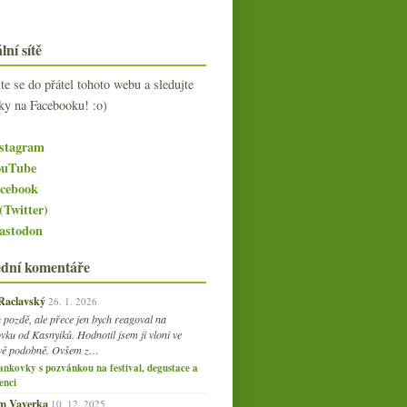
lní sítě
jte se do přátel tohoto webu a sledujte
ky na Facebooku! :o)
stagram
uTube
cebook
(Twitter)
stodon
ední komentáře
 Raclavský
26. 1. 2026
 pozdě, ale přece jen bych reagoval na
vku od Kasnyiků. Hodnotil jsem ji vloni ve
vě podobně. Ovšem z…
ankovky s pozvánkou na festival, degustace a
enci
am Vaverka
10. 12. 2025