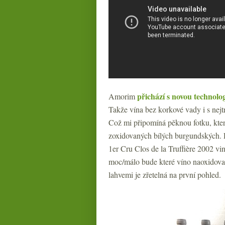
přichází s novou technolog
Amorim
Takže vína bez korkové vady i s nej
Což mi připomíná pěknou fotku, kter
zoxidovaných bílých burgundských. D
1er Cru Clos de la Truffière 2002 vi
moc/málo bude které víno naoxidované
lahvemi je zřetelná na první pohled.