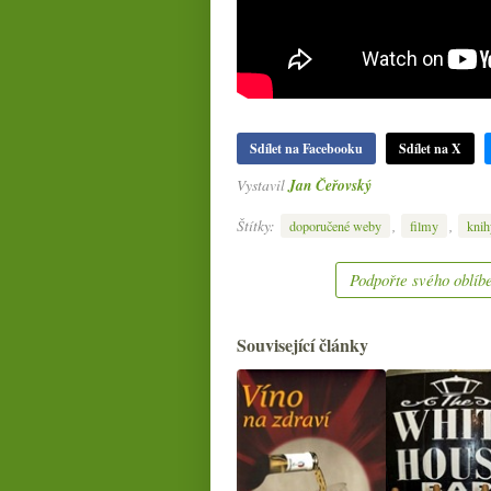
Sdílet na Facebooku
Sdílet na X
Vystavil
Jan Čeřovský
Štítky:
,
,
doporučené weby
filmy
knih
Podpořte svého oblíbe
Související články