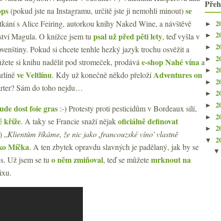
Přeh
ops
se
(pokud jste na Instagramu, určitě jste ji nemohli minout)
2
tkání s Alice Feiring, autorkou knihy Naked Wine, a návštěvě
►
2
psal už před pěti lety
ství Magula. O knížce jsem tu
, teď vyšla v
►
2
►
ovenštiny. Pokud si chcete tenhle hezký jazyk trochu osvěžit a
2
►
e-shop Nahé vína
můžete si knihu nadělit pod stromeček, prodává
a
2
►
ve Veltlínu
Adventures on
arlíně
. Kdy už konečně někdo přeloží
2
►
tarter? Sám do toho nejdu…
2
►
2
►
de dost foie gras
:-) Protesty proti pesticidům v Bordeaux sílí,
2
►
é kříže
oficiálně definovat
. A taky se Francie snaží nějak
2
►
) „
Klientům říkáme, že nic jako ,francouzské víno' vlastně
2
▼
tko Míčka
. A ten zbytek opravdu slavných je padělaný, jak by se
o něm zmiňoval
mrknout na
s. Už jsem se tu
, teď se můžete
ixu.