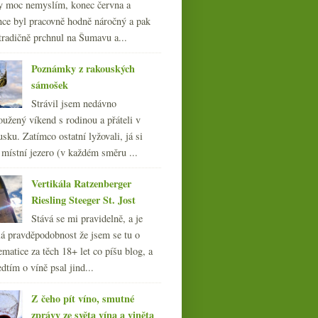
y moc nemyslím, konec června a
nce byl pracovně hodně náročný a pak
tradičně prchnul na Šumavu a...
Poznámky z rakouských
V8(5) nedovozová, sklizně
sámošek
menší, správná výslovnost
whisky
Strávil jsem nedávno
oužený víkend s rodinou a přáteli v
sku. Zatímco ostatní lyžovali, já si
 místní jezero (v každém směru ...
Vertikála Ratzenberger
Riesling Steeger St. Jost
Stává se mi pravidelně, a je
á pravděpodobnost že jsem se tu o
ematice za těch 18+ let co píšu blog, a
dtím o víně psal jind...
Z čeho pít víno, smutné
zprávy ze světa vína a viněta