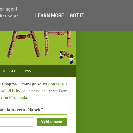
ser-agent
ate usage
LEARN MORE
GOT IT
Kontakt
RSS
tu poprvé?
oblíbené a
Podívejte se na
ané články
a staňte se fanouškem
na Facebooku
ek
.
áte konkrétní článek?