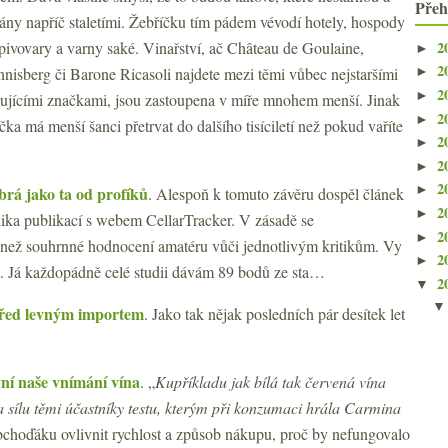
Přeh
ány napříč staletími. Žebříčku tím pádem vévodí hotely, hospody
2
 pivovary a varny saké. Vinařství, ač Château de Goulaine,
►
2
nisberg či Barone Ricasoli najdete mezi těmi vůbec nejstaršími
►
2
►
gujícími značkami, jsou zastoupena v míře mnohem menší. Jinak
2
►
čka má menší šanci přetrvat do dalšího tisíciletí než pokud vaříte
2
►
2
►
2
►
brá jako ta od profíků
. Alespoň k tomuto závěru dospěl článek
2
►
ika publikací s webem CellarTracker. V zásadě se
2
►
ou než souhrnné hodnocení amatéru vůči jednotlivým kritikům. Vy
2
►
ru. Já každopádně celé studii dávám 89 bodů ze sta…
2
▼
 před levným importem
. Jako tak nějak posledních pár desítek let
vní naše vnímání vína
. „
Kupříkladu jak bílá tak červená vína
a sílu těmi účastníky testu, kterým při konzumaci hrála Carmina
choďáku ovlivnit rychlost a způsob nákupu, proč by nefungovalo