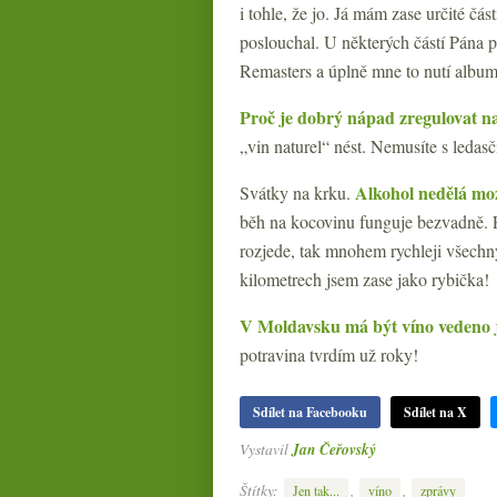
i tohle, že jo. Já mám zase určité čá
poslouchal. U některých částí Pána 
Remasters a úplně mne to nutí albu
Proč je dobrý nápad zregulovat na
„vin naturel“ nést. Nemusíte s ledas
Alkohol nedělá mo
Svátky na krku.
běh na kocovinu funguje bezvadně. Prv
rozjede, tak mnohem rychleji všechn
kilometrech jsem zase jako rybička!
V Moldavsku má být víno vedeno j
potravina tvrdím už roky!
Sdílet na Facebooku
Sdílet na X
Vystavil
Jan Čeřovský
Štítky:
,
,
Jen tak...
víno
zprávy