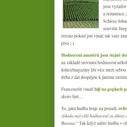
jsou vyžadov
a restaurace,
Schloss Johan
souvisle fun
řečeno pokud jste vinař, tak vaše zna
pivo ;-)
Hodnocení amatérů jsou stejně do
na základě srovnání hodnocení někol
kritici/magazíny liší více mezi seb
třeba z dat dospějete k jinému závě
bijí na poplach
Francouzští vinaři
skoro furt…
ovli
To, jaká hudba hraje na pozadí,
získala nejvyšší hodnocení za důraz 
Burana.
“ Tak když může hudba v ob