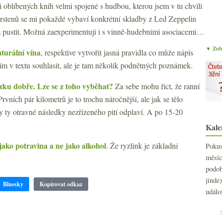
sti oblíbených knih velmi spojené s hudbou, kterou jsem v tu chvíli
prstenů se mi pokaždé vybaví konkrétní skladby z Led Zeppelin
m pustit. Možná zaexperimentuji i s vinně-hudebními asociacemi…
▼ Zobr
turální vína
, respektive vytvořit jasná pravidla co může nápis
čím v textu souhlasit, ale je tam několik podnětných poznámek.
zku dobře. Lze se z toho vyběhat?
Za sebe mohu říct, že ranní
ních pár kilometrů je to trochu náročnější, ale jak se tělo
y ty otravné následky nezřízeného pití odplaví. A po 15-20
Kale
ako potravina a ne jako alkohol
. Že ryzlink je základní
Poku
měs
podo
jind
Bluesky
Kopírovat odkaz
událo