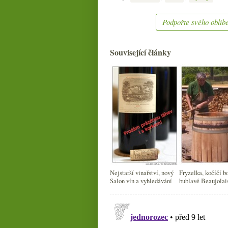
Podpořte svého oblíbe
Související články
Nejstarší vinařství, nový
Fryzelka, kočíčí b
Salon vín a vyhledávání
bublavé Beaujolai
Veuve Clicquot In