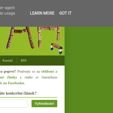
ser-agent
ate usage
LEARN MORE
GOT IT
Kontakt
RSS
tu poprvé?
oblíbené a
Podívejte se na
ané články
a staňte se fanouškem
na Facebooku
ek
.
áte konkrétní článek?