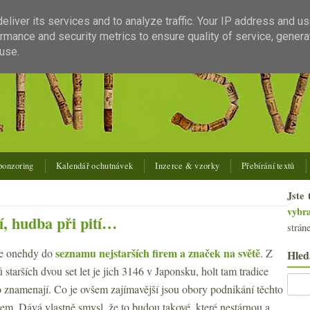
liver its services and to analyze traffic. Your IP address and u
rmance and security metrics to ensure quality of service, gener
use.
ponzoring
Kalendář ochutnávek
Inzerce & vzorky
Přebírání textů
Jste 
vybr
í, hudba při pití…
strán
seznamu nejstarších firem a značek na světě
se onehdy do
. Z
Hled
starších dvou set let je jich 3146 v Japonsku, holt tam tradice
 znamenají. Co je ovšem zajímavější jsou obory podnikání těchto
irem. Dává vlastně smysl, že to budou takové, které nestárnou a