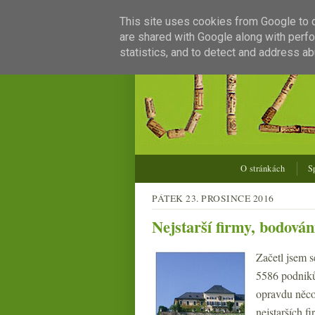
This site uses cookies from Google to de
are shared with Google along with perfo
statistics, and to detect and address ab
O stránkách
S
PÁTEK 23. PROSINCE 2016
Nejstarší firmy, bodován
Začetl jsem 
5586 podniků 
opravdu něco
nejstarších f