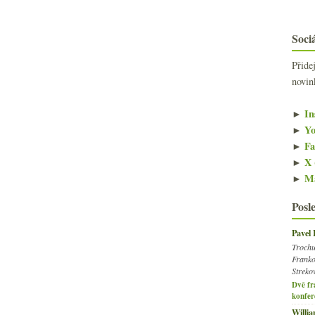
Sociá
Přide
novin
►
In
►
Yo
►
Fa
►
X 
►
Ma
Posl
Pavel
Trochu
Franko
Streko
Dvě fr
konfer
Willi