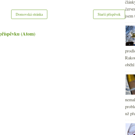
článk
červe
Domovská stránka
Starší příspěvek
jsem 
příspěvku (Atom)
prodl
Rakou
oběhl
nemal
probl
už pře