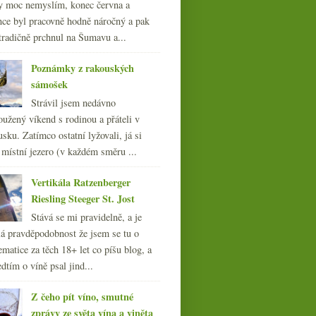
y moc nemyslím, konec června a
nce byl pracovně hodně náročný a pak
tradičně prchnul na Šumavu a...
Poznámky z rakouských
sámošek
Strávil jsem nedávno
oužený víkend s rodinou a přáteli v
sku. Zatímco ostatní lyžovali, já si
 místní jezero (v každém směru ...
Vertikála Ratzenberger
Riesling Steeger St. Jost
Stává se mi pravidelně, a je
á pravděpodobnost že jsem se tu o
ematice za těch 18+ let co píšu blog, a
dtím o víně psal jind...
Z čeho pít víno, smutné
zprávy ze světa vína a viněta