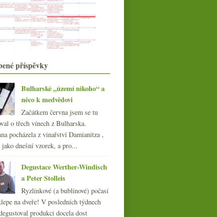
Mladé vinařské hvězdy z
Burgundska
Riesling, opáčko Beaujolais a
fajnový crémant
Ceny vína v roce 1918, minimální
cena lahve, Družs...
listopadu
(21)
►
bené příspěvky
října
(20)
►
září
(21)
►
Bulharské „území nikoho“ a
srpna
(21)
►
něco k medvědovi
července
(19)
►
Začátkem června jsem se tu
června
(22)
►
val o třech vínech z Bulharska.
května
(22)
►
na pocházela z vinařství Damianitza ,
dubna
(21)
►
ě jako dnešní vzorek, a pro...
března
(21)
►
února
(21)
►
Mělnické zámecké
Degustace Werther-Windisch
zklamání
ledna
(20)
►
a Peter Stolleis
015
(251)
Ryzlinkové (a bublinové) počasí
014
(254)
klepe na dveře! V posledních týdnech
013
(249)
degustoval produkci docela dost