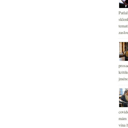
Patla
sklen
temati
zaslou
prosa
kritik
jméno
covid
mám r
vína h