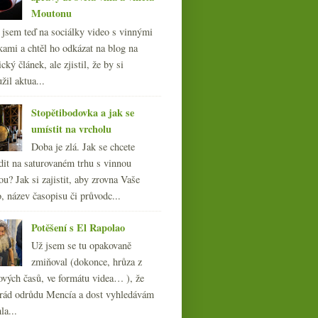
Moutonu
l jsem teď na sociálky video s vinnými
kami a chtěl ho odkázat na blog na
cký článek, ale zjistil, že by si
žil aktua...
Stopětibodovka a jak se
umístit na vrcholu
Doba je zlá. Jak se chcete
dit na saturovaném trhu s vinnou
ou? Jak si zajistit, aby zrovna Vaše
, název časopisu či průvodc...
Potěšení s El Rapolao
Už jsem se tu opakovaně
zmiňoval (dokonce, hrůza z
ových časů, ve formátu videa… ), že
ád odrůdu Mencía a dost vyhledávám
la...