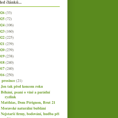
led článků...
026
(33)
025
(72)
024
(106)
023
(160)
022
(225)
021
(239)
020
(239)
019
(238)
018
(240)
017
(240)
016
(250)
prosince
(21)
▼
Jen tak před koncem roku
Běhání, psaní o víně a parádní
ryzlink
Matthias, Dom Pérignon, Brut 21
Moravské naturální bublání
Nejstarší firmy, bodování, hudba při