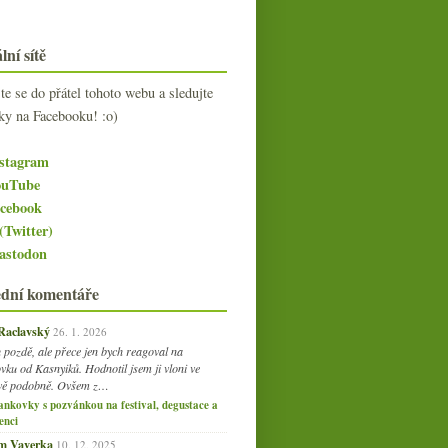
lní sítě
jte se do přátel tohoto webu a sledujte
ky na Facebooku! :o)
stagram
uTube
cebook
(Twitter)
stodon
ední komentáře
 Raclavský
26. 1. 2026
 pozdě, ale přece jen bych reagoval na
vku od Kasnyiků. Hodnotil jsem ji vloni ve
vě podobně. Ovšem z…
ankovky s pozvánkou na festival, degustace a
enci
am Vaverka
10. 12. 2025