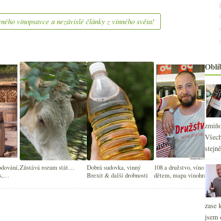
ného vínopsavce a nezávislé články z vinného světa!
Oblí
zmiňo
Všech
stejn
odování,
Zůstává rozum stát…
Dobrá sudovka, vinný
108 a družstvo, víno
s,
Brexit & další drobnosti
dětem, mapa vinohradů,
dex
seriál o vinných
2
podvodech
►
2
►
zase 
2
►
jsem 