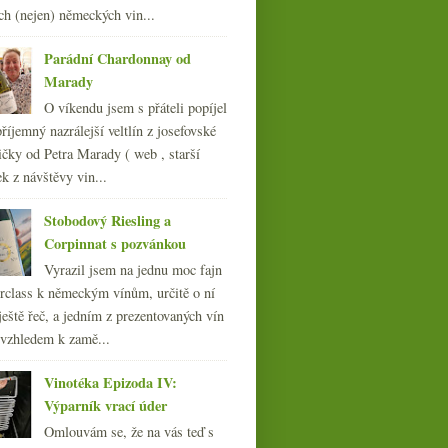
012
(254)
ch (nejen) německých vin...
011
(252)
010
Parádní Chardonnay od
(249)
Marady
009
(249)
008
(270)
O víkendu jsem s přáteli popíjel
007
(108)
říjemný nazrálejší veltlín z josefovské
čky od Petra Marady ( web , starší
ek z návštěvy vin...
Stobodový Riesling a
Corpinnat s pozvánkou
Vyrazil jsem na jednu moc fajn
rclass k německým vínům, určitě o ní
ještě řeč, a jedním z prezentovaných vín
 vzhledem k zamě...
Vinotéka Epizoda IV:
Výparník vrací úder
Omlouvám se, že na vás teď s