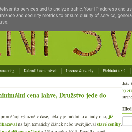
liver its services and to analyze traffic. Your IP address and u
rmance and security metrics to ensure quality of service, gener
use.
ponzoring
Kalendář ochutnávek
Inzerce & vzorky
Přebírání textů
Jste 
vybr
minimální cena lahve, Družstvo jede do
strán
Hled
již
 proměňují výrazně v čase, někdy je módní to a jindy ono,
odkazoval
staré ceníky
na fajn tematický článek nebo uveřejňoval
.
l na další moc pěkný
z USA z roku 1918. Rozdíl v ceně