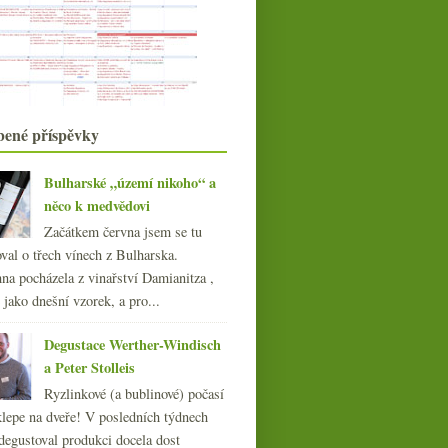
Mladé vinařské hvězdy z
Burgundska
Riesling, opáčko Beaujolais a
fajnový crémant
Ceny vína v roce 1918, minimální
cena lahve, Družs...
listopadu
(21)
►
bené příspěvky
října
(20)
►
září
(21)
►
Bulharské „území nikoho“ a
srpna
(21)
►
něco k medvědovi
července
(19)
►
Začátkem června jsem se tu
června
(22)
►
val o třech vínech z Bulharska.
května
(22)
►
na pocházela z vinařství Damianitza ,
dubna
(21)
►
ě jako dnešní vzorek, a pro...
března
(21)
►
února
(21)
►
Degustace Werther-Windisch
ledna
(20)
►
a Peter Stolleis
015
(251)
Ryzlinkové (a bublinové) počasí
014
(254)
klepe na dveře! V posledních týdnech
013
(249)
degustoval produkci docela dost