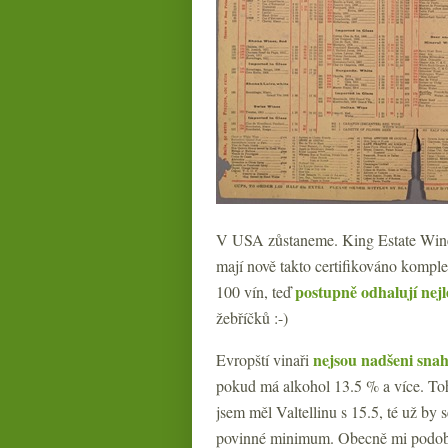
V USA zůstaneme. King Estate Winer
mají nově takto certifikováno kompl
postupně odhalují nejl
100 vín, teď
žebříčků :-)
nejsou nadšeni sna
Evropští vinaři
pokud má alkohol 13.5 % a více. Toh
jsem měl Valtellinu s 15.5, té už by s
povinné minimum. Obecně mi podobný 