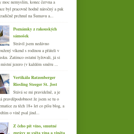
y moc nemyslím, konec června a
nce byl pracovně hodně náročný a pak
tradičně prchnul na Šumavu a...
Poznámky z rakouských
sámošek
Strávil jsem nedávno
oužený víkend s rodinou a přáteli v
sku. Zatímco ostatní lyžovali, já si
 místní jezero (v každém směru ...
Modré víno, Pinot na
Vertikála Ratzenberger
vrcholu a Družstvo
Riesling Steeger St. Jost
Stává se mi pravidelně, a je
á pravděpodobnost že jsem se tu o
ematice za těch 18+ let co píšu blog, a
dtím o víně psal jind...
Z čeho pít víno, smutné
zprávy ze světa vína a viněta