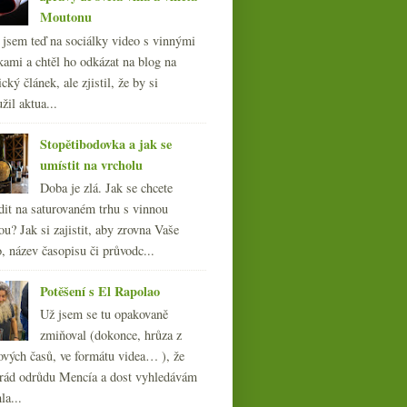
Moutonu
l jsem teď na sociálky video s vinnými
kami a chtěl ho odkázat na blog na
cký článek, ale zjistil, že by si
žil aktua...
Stopětibodovka a jak se
umístit na vrcholu
Doba je zlá. Jak se chcete
dit na saturovaném trhu s vinnou
ou? Jak si zajistit, aby zrovna Vaše
, název časopisu či průvodc...
Potěšení s El Rapolao
Už jsem se tu opakovaně
zmiňoval (dokonce, hrůza z
ových časů, ve formátu videa… ), že
ád odrůdu Mencía a dost vyhledávám
la...