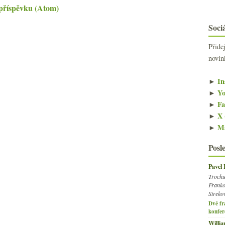
příspěvku (Atom)
Sociá
Přide
novin
►
In
►
Yo
►
Fa
►
X 
►
Ma
Posl
Pavel
Trochu
Franko
Streko
Dvě fr
konfer
Willi