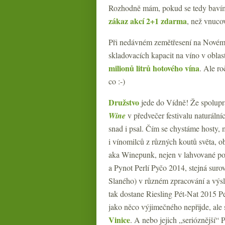
Rozhodně mám, pokud se tedy bavíme 
zákaz akcí 2+1 zdarma
, než vnucov
Při nedávném zemětřesení na Novém 
skladovacích kapacit na víno v obla
milionů litrů hotového vína
. Ale r
co :-)
Družstvo
jede do Vídně! Že spolup
Wine
v předvečer festivalu naturální
snad i psal. Čím se chystáme hosty,
i vínomilců z různých koutů světa, 
aka Winepunk, nejen v lahvované po
a Pynot Perlí Pyčo 2014, stejná sur
Slaného) v různém zpracování a výs
tak dostane Riesling Pét-Nat 2015 
jako něco výjimečného nepřijde, ale 
Vinice
. A nebo jejich „serióznější“ 