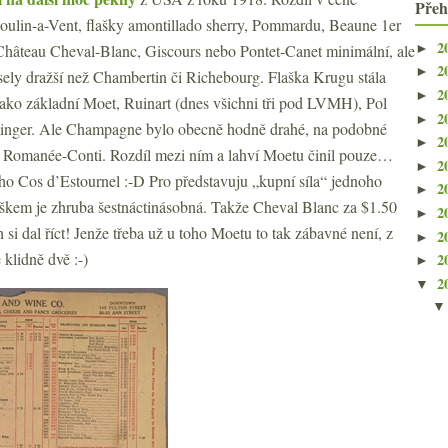
Přeh
oulin-a-Vent, flašky amontillado sherry, Pommardu, Beaune 1er
2
►
 Château Cheval-Blanc, Giscours nebo Pontet-Canet minimální, ale
2
►
sely dražší než Chambertin či Richebourg. Flaška Krugu stála
2
►
jako základní Moet, Ruinart (dnes všichni tři pod LVMH), Pol
2
►
linger. Ale Champagne bylo obecně hodně drahé, na podobné
2
►
ké Romanée-Conti. Rozdíl mezi ním a lahví Moetu činil pouze…
2
►
ého Cos d’Estournel :-D Pro představuju „kupní síla“ jednoho
2
►
eškem je zhruba šestnáctinásobná. Takže Cheval Blanc za $1.50
2
►
si dal říct! Jenže třeba už u toho Moetu to tak zábavné není, z
2
►
 klidně dvě :-)
2
►
2
▼