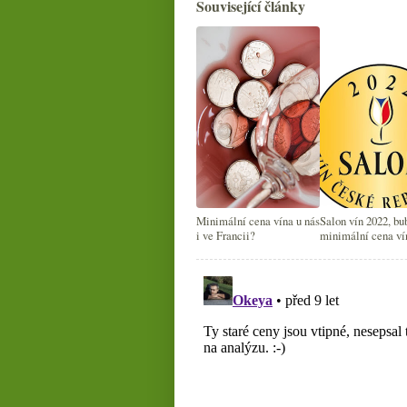
Související články
Minimální cena vína u nás
Salon vín 2022, bu
i ve Francii?
minimální cena ví