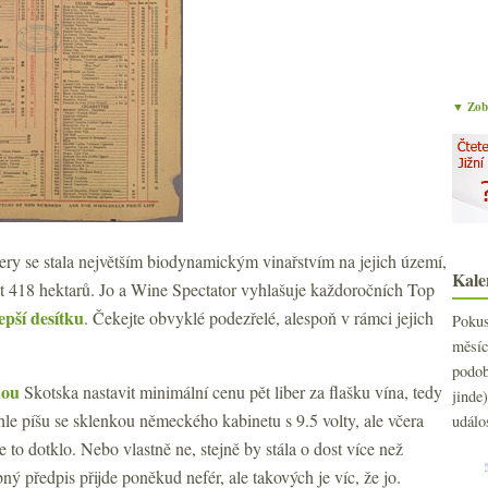
▼ Zobr
y se stala největším biodynamickým vinařstvím na jejich území,
Kale
et 418 hektarů. Jo a Wine Spectator vyhlašuje každoročních Top
epší desítku
. Čekejte obvyklé podezřelé, alespoň v rámci jejich
Poku
měs
podo
hou
Skotska nastavit minimální cenu pět liber za flašku vína, tedy
jind
le píšu se sklenkou německého kabinetu s 9.5 volty, ale včera
událo
e to dotklo. Nebo vlastně ne, stejně by stála o dost více než
předpis přijde poněkud nefér, ale takových je víc, že jo.