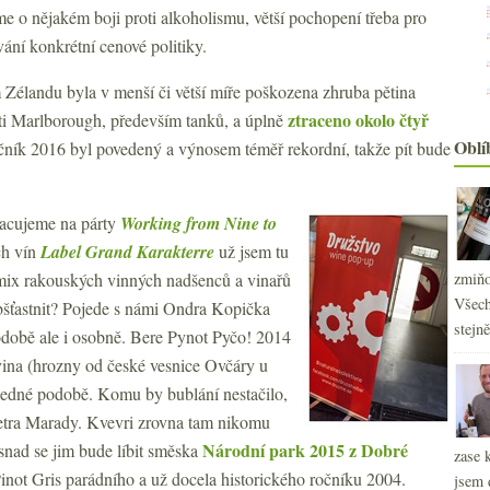
o nějakém boji proti alkoholismu, větší pochopení třeba pro
ání konkrétní cenové politiky.
Zélandu byla v menší či větší míře poškozena zhruba pětina
ztraceno okolo čtyř
sti Marlborough, především tanků, a úplně
Oblí
očník 2016 byl povedený a výnosem téměř rekordní, takže pít bude
racujeme na párty
Working from Nine to
ch vín
Label Grand Karakterre
už jsem tu
 mix rakouských vinných nadšenců a vinařů
zmiňo
Všech
obšťastnit? Pojede s námi Ondra Kopička
stejn
době ale i osobně. Bere Pynot Pyčo! 2014
ovina (hrozny od české vesnice Ovčáry u
ledné podobě. Komu by bublání nestačilo,
Petra Marady. Kvevri zrovna tam nikomu
2
►
Národní park 2015 z Dobré
snad se jim bude líbit směska
2
►
zase 
2
Pinot Gris parádního a už docela historického ročníku 2004.
►
jsem 