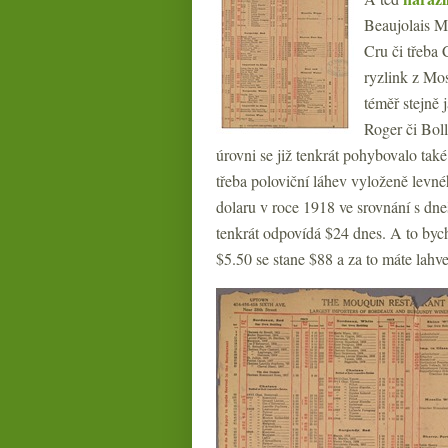
Beaujolais M
Cru či třeba
ryzlink z Mo
téměř stejně 
Roger či Bol
úrovni se již tenkrát pohybovalo ta
třeba poloviční láhev vyloženě levn
dolaru v roce 1918 ve srovnání s dn
tenkrát odpovídá $24 dnes. A to bych 
$5.50 se stane $88 a za to máte lahve