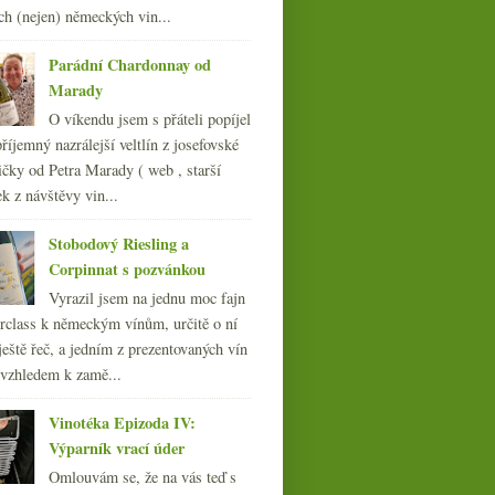
012
(254)
ch (nejen) německých vin...
011
(252)
010
Parádní Chardonnay od
(249)
Marady
009
(249)
008
(270)
O víkendu jsem s přáteli popíjel
007
(108)
říjemný nazrálejší veltlín z josefovské
čky od Petra Marady ( web , starší
ek z návštěvy vin...
Stobodový Riesling a
Corpinnat s pozvánkou
Vyrazil jsem na jednu moc fajn
rclass k německým vínům, určitě o ní
ještě řeč, a jedním z prezentovaných vín
 vzhledem k zamě...
Vinotéka Epizoda IV:
Výparník vrací úder
Omlouvám se, že na vás teď s