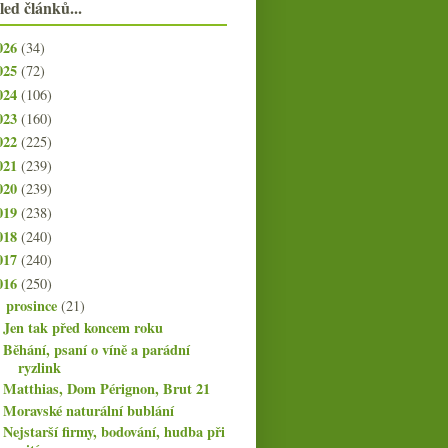
led článků...
026
(34)
025
(72)
024
(106)
023
(160)
022
(225)
021
(239)
020
(239)
019
(238)
018
(240)
017
(240)
016
(250)
prosince
(21)
▼
Jen tak před koncem roku
Běhání, psaní o víně a parádní
ryzlink
Matthias, Dom Pérignon, Brut 21
Moravské naturální bublání
Nejstarší firmy, bodování, hudba při