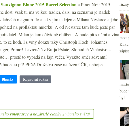
2
►
Sauvignon Blanc 2015 Barrel Selection
e
a Pinot Noir 2015,
různý
2
►
e dost, však tu má velkou tradici, další na seznamu je Radek
2
►
 v lahvích magnum. Jo a taky jim nalejeme Milana Nestarce a jeho
2
►
 pohled na profláklou milerku. A od Nestarce tam bude ještě pár
2
►
 pořadatel, Milan je tam očividně oblíben. A bude pít s námi a vína
2
moc p
►
e, to se hodí. I s víny dorazí taky Christoph Hoch, Johannes
Kukvi
inger, Primož Lavrenčič z Burja Estate, Slobodné Vinárstvo –
zápis
ě… prostě to vypadá na fajn večer. Vyražte směr adventní
ě bude co pít! Příště Družstvo zase na území ČR, nebojte…
Bluesky
Kopírovat odkaz
maste
bude 
byl –
ného vínopsavce a nezávislé články z vinného světa!