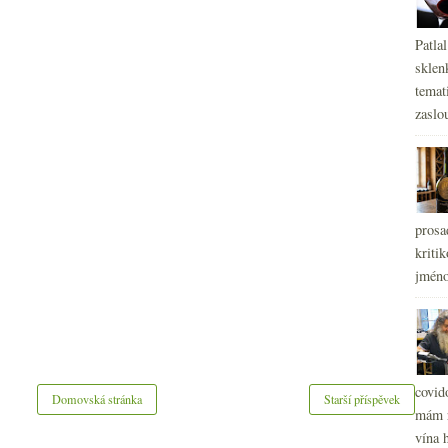
Patla
sklen
temati
zaslou
prosa
kritik
jméno
covid
Domovská stránka
Starší příspěvek
mám r
vína h