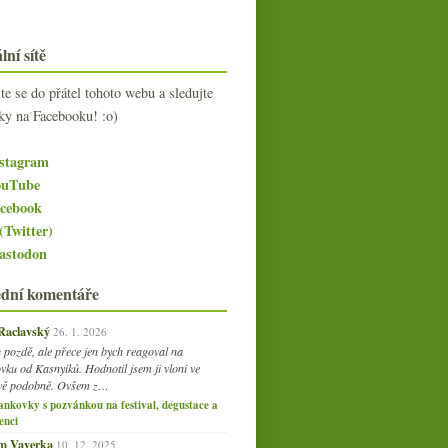
lní sítě
jte se do přátel tohoto webu a sledujte
ky na Facebooku! :o)
stagram
uTube
cebook
(Twitter)
stodon
ední komentáře
 Raclavský
26. 1. 2026
 pozdě, ale přece jen bych reagoval na
vku od Kasnyiků. Hodnotil jsem ji vloni ve
vě podobně. Ovšem z…
ankovky s pozvánkou na festival, degustace a
enci
am Vaverka
10. 12. 2025