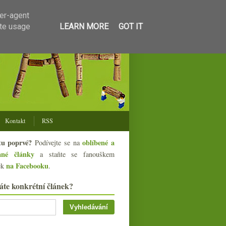
ser-agent
ate usage
LEARN MORE
GOT IT
Kontakt
RSS
tu poprvé?
oblíbené a
Podívejte se na
ané články
a staňte se fanouškem
na Facebooku
ek
.
áte konkrétní článek?