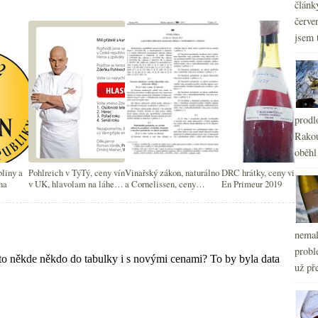
článk
červe
jsem 
prodl
Rakou
oběhl
bliny a
Pohlreich v TýTý, ceny vín
Vinařský zákon, naturálno
DRC hrátky, ceny vinic a
na
v UK, hlavolam na láhev a
a Cornelissen, ceny
En Primeur 2019
Salon vín v Praze
Champagne, magická
láhev…
nemal
probl
už pře