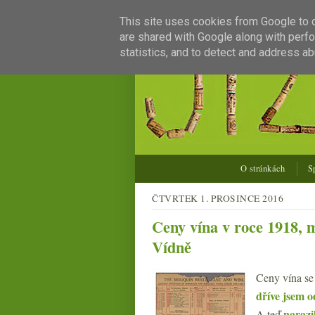
This site uses cookies from Google to de
are shared with Google along with perfo
statistics, and to detect and address ab
O stránkách
S
ČTVRTEK 1. PROSINCE 2016
Ceny vína v roce 1918, 
Vídně
Ceny vína se
dříve jsem 
narazi
A teď