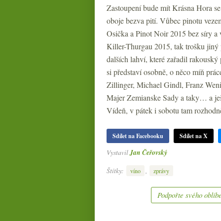
Zastoupení bude mít Krásna Hora s
oboje bezva pití. Vůbec pinotu vezem
Osička a Pinot Noir 2015 bez síry a
Killer-Thurgau 2015, tak trošku jiný
dalších lahví, které zařadil rakouský
si představí osobně, o něco míň prác
Zillinger, Michael Gindl, Franz Wen
Majer Zemianske Sady a taky… a ješt
Vídeň, v pátek i sobotu tam rozhodn
Sdílet na Facebooku
Sdílet na X
Vystavil
Jan Čeřovský
Štítky:
,
víno
zprávy
Podpořte svého oblíbe