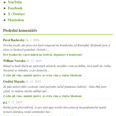
►
YouTube
►
Facebook
►
X (Twitter)
►
Mastodon
Poslední komentáře
Pavel Raclavský
26. 1. 2026
Trochu pozdě, ale přece jen bych reagoval na Frankovku od Kasnyiků. Hodnotil jsem ji
vloni ve Strekově podobně. Ovšem z…
Dvě frankovky s pozvánkou na festival, degustace a konferenci
William Vaverka
10. 12. 2025
Pokud se bude klučit na správných místech, nevidím v tom problém, réva patří do svahu.
Nicméně se obávám, že po dotacích…
Z čeho pít víno, smutné zprávy ze světa vína a viněta Moutonu
Ondřej Marada
10. 12. 2025
Já jako univerzální zesilovač vůně pužívám ručně foukanou Gabriel - Glas.Pak jsem
zjistil, že stejnou službu udělají opě…
Z čeho pít víno, smutné zprávy ze světa vína a viněta Moutonu
p.j.
4. 12. 2025
Pořád jsem přesvědčený, že pro titul typu world class pinot je bezpodmínečně nutná
tortura sklenkou riedel sommelier bur…