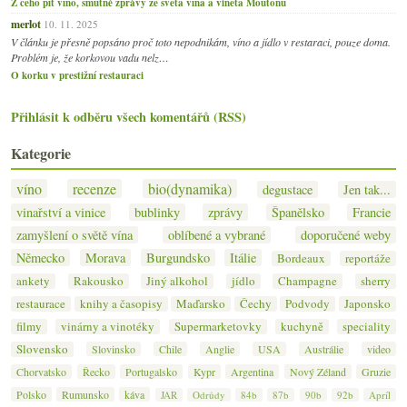
Z čeho pít víno, smutné zprávy ze světa vína a viněta Moutonu
merlot
10. 11. 2025
V článku je přesně popsáno proč toto nepodnikám, víno a jídlo v restaraci, pouze doma.
Problém je, že korkovou vadu nelz…
O korku v prestižní restauraci
Přihlásit k odběru všech komentářů (RSS)
Kategorie
víno
recenze
bio(dynamika)
degustace
Jen tak...
vinařství a vinice
bublinky
zprávy
Španělsko
Francie
zamyšlení o světě vína
oblíbené a vybrané
doporučené weby
Německo
Morava
Burgundsko
Itálie
Bordeaux
reportáže
ankety
Rakousko
Jiný alkohol
jídlo
Champagne
sherry
restaurace
knihy a časopisy
Maďarsko
Čechy
Podvody
Japonsko
filmy
vinárny a vinotéky
Supermarketovky
kuchyně
speciality
Slovensko
Slovinsko
Chile
Anglie
USA
Austrálie
video
Chorvatsko
Řecko
Portugalsko
Kypr
Argentina
Nový Zéland
Gruzie
Polsko
Rumunsko
káva
JAR
Odrůdy
84b
87b
90b
92b
Apríl