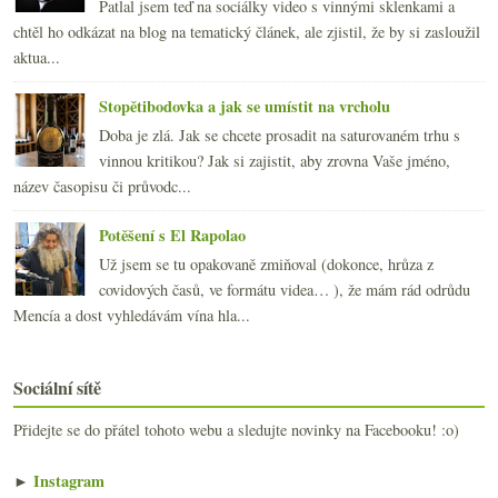
Patlal jsem teď na sociálky video s vinnými sklenkami a
chtěl ho odkázat na blog na tematický článek, ale zjistil, že by si zasloužil
aktua...
Stopětibodovka a jak se umístit na vrcholu
Doba je zlá. Jak se chcete prosadit na saturovaném trhu s
vinnou kritikou? Jak si zajistit, aby zrovna Vaše jméno,
název časopisu či průvodc...
Potěšení s El Rapolao
Už jsem se tu opakovaně zmiňoval (dokonce, hrůza z
covidových časů, ve formátu videa… ), že mám rád odrůdu
Mencía a dost vyhledávám vína hla...
Sociální sítě
Přidejte se do přátel tohoto webu a sledujte novinky na Facebooku! :o)
►
Instagram