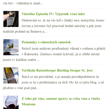
vín byl – vzhledem k zamě...
Vinotéka Epizoda IV: Výparník vrací úder
Omlouvám se, že na vás teď s články moc nemyslím, konec
června a července byl pracovně hodně náročný a pak jsem
tradičně prchnul na Šumavu a...
Poznámky z rakouských sámošek
Strávil jsem nedávno prodloužený víkend s rodinou a přáteli
v Rakousku. Zatímco ostatní lyžovali, já si oběhl místní
jezero (v každém směru ...
Vertikála Ratzenberger Riesling Steeger St. Jost
Stává se mi pravidelně, a je nemalá pravděpodobnost že
jsem se tu o problematice za těch 18+ let co píšu blog, a už
předtím o víně psal jind...
Z čeho pít víno, smutné zprávy ze světa vína a viněta
Moutonu