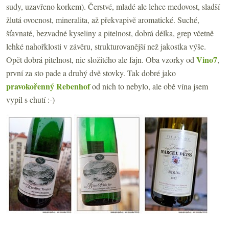
sudy, uzavřeno korkem). Čerstvé, mladé ale lehce medovost, sladší
žlutá ovocnost, mineralita, až překvapivě aromatické. Suché,
šťavnaté, bezvadné kyseliny a pitelnost, dobrá délka, grep včetně
lehké nahořklosti v závěru, strukturovanější než jakostka výše.
Vino7
Opět dobrá pitelnost, nic složitého ale fajn. Oba vzorky od
,
první za sto pade a druhý dvě stovky. Tak dobré jako
pravokořenný Rebenhof
od nich to nebylo, ale obě vína jsem
vypil s chutí :-)