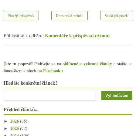
Novější příspěvek
Domovská stránka
Starší příspěvek
Komentáře k příspěvku (Atom)
Přihlásit se k odběru:
Jste tu poprvé?
oblíbené a vybrané články
Podívejte se na
a staňte se
na Facebooku
fanouškem stránek
.
Hledáte konkrétní článek?
Přehled článků...
2026
(35)
►
2025
(72)
►
2024
(106)
►