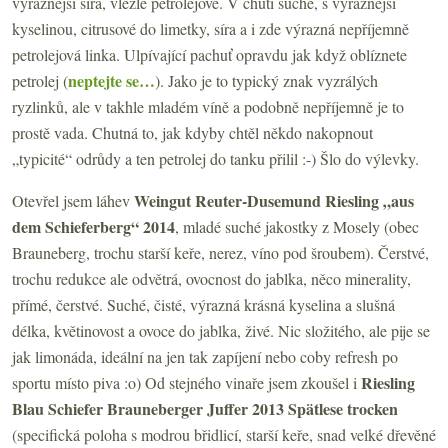
výraznější síra, vlezle petrolejové. V chuti suché, s výraznější
kyselinou, citrusové do limetky, síra a i zde výrazná nepříjemně
petrolejová linka. Ulpívající pachuť opravdu jak když oblíznete
neptejte se…
petrolej (
). Jako je to typický znak vyzrálých
ryzlinků, ale v takhle mladém víně a podobně nepříjemně je to
prostě vada. Chutná to, jak kdyby chtěl někdo nakopnout
„typicité“ odrůdy a ten petrolej do tanku přilil :-) Šlo do výlevky.
Weingut Reuter-Dusemund Riesling „aus
Otevřel jsem láhev
dem Schieferberg“ 2014
, mladé suché jakostky z Mosely (obec
Brauneberg, trochu starší keře, nerez, víno pod šroubem). Čerstvé,
trochu redukce ale odvětrá, ovocnost do jablka, něco minerality,
přímé, čerstvé. Suché, čisté, výrazná krásná kyselina a slušná
délka, květinovost a ovoce do jablka, živé. Nic složitého, ale pije se
jak limonáda, ideální na jen tak zapíjení nebo coby refresh po
Riesling
sportu místo piva :o) Od stejného vinaře jsem zkoušel i
Blau Schiefer Brauneberger Juffer 2013
Spätlese trocken
(specifická poloha s modrou břidlicí, starší keře, snad velké dřevěné