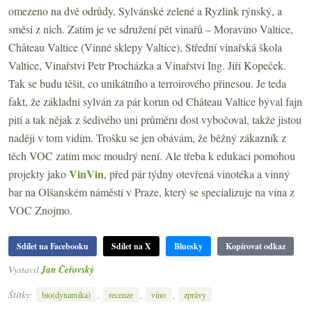
omezeno na dvě odrůdy, Sylvánské zelené a Ryzlink rýnský, a
směsi z nich. Zatím je ve sdružení pět vinařů – Moravíno Valtice,
Château Valtice (Vinné sklepy Valtice), Střední vinařská škola
Valtice, Vinařství Petr Procházka a Vinařství Ing. Jiří Kopeček.
Tak se budu těšit, co unikátního a terroirového přinesou. Je teda
fakt, že základní sylván za pár korun od Château Valtice býval fajn
pití a tak nějak z šedivého uni průměru dost vybočoval, takže jistou
naději v tom vidím. Trošku se jen obávám, že běžný zákazník z
těch VOC zatím moc moudrý není. Ale třeba k edukaci pomohou
VinVin
projekty jako
, před pár týdny otevřená vinotéka a vinný
bar na Olšanském náměstí v Praze, který se specializuje na vína z
VOC Znojmo.
Sdílet na Facebooku
Sdílet na X
Bluesky
Kopírovat odkaz
Vystavil
Jan Čeřovský
Štítky:
,
,
,
bio(dynamika)
recenze
víno
zprávy