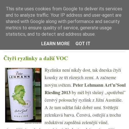
This site uses cookies from Google to deliver its services
and to analyze traffic. Your IP address and user-agent are
shared with Google along with performance and security
metrics to ensure quality of service, generate usage
statistics, and to detect and address abuse.
☰ Menu
LEARN MORE
GOT IT
ÚTERÝ 3. BŘEZNA 2015
Čtyři ryzlinky a další VOC
Ryzlinku není nikdy dost, tak dneska čtyři
kousky ze tří různých zemí. A začneme
Peter Lehmann Art’n’Soul
novým světem.
Riesling 2013
by měl být slušný „spotřební”
čerstvý polosuchý ryzlink z Jižní Austrálie.
A že tam udělat fakt dobré umí. Světlejší
zelenkavá barva. Čerstvá, ostřejší a trochu
reduktivní zaprděná zelenější vůně,