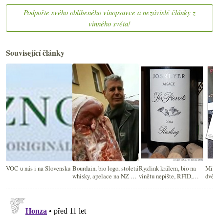
Podpořte svého oblíbeného vínopsavce a nezávislé články z
vinného světa!
Související články
VOC u nás i na Slovensku
Bourdain, bio logo, stoletá
Ryzlink králem, bio na
Mikul
whisky, apelace na NZ a
vinětu nepište, RFID,
dvě 
pár dalších drobností
experiment s Jolym, …