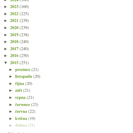
2023
(160)
►
2022
(225)
►
2021
(239)
►
2020
(239)
►
2019
(238)
►
2018
(240)
►
2017
(240)
►
2016
(250)
►
2015
(251)
▼
prosince
(21)
►
listopadu
(20)
►
října
(20)
►
září
(21)
►
srpna
(21)
►
července
(23)
►
června
(22)
►
května
(19)
►
dubna
(21)
►
března
(22)
▼