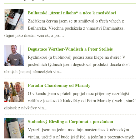
Čtyři ryzlinky a další VOC
Kutnohorský pinot, Sancerre a Rioja
Bulharské „území nikoho“ a něco k medvědovi
února
(20)
►
Začátkem června jsem se tu zmiňoval o třech vínech z
ledna
(21)
►
Bulharska. Všechna pocházela z vinařství Damianitza ,
2014
(254)
►
stejně jako dnešní vzorek, a pro...
2013
(249)
►
2012
(254)
►
Degustace Werther-Windisch a Peter Stolleis
2011
(252)
►
Ryzlinkové (a bublinové) počasí zase klepe na dveře! V
2010
(249)
►
posledních týdnech jsem degustoval produkci docela dost
2009
(249)
►
různých (nejen) německých vin...
2008
(270)
►
2007
(108)
►
Parádní Chardonnay od Marady
O víkendu jsem s přáteli popíjel moc příjemný nazrálejší
veltlín z josefovské Kukvičky od Petra Marady ( web , starší
zápisek z návštěvy vin...
Stobodový Riesling a Corpinnat s pozvánkou
Vyrazil jsem na jednu moc fajn masterclass k německým
vínům, určitě o ní bude ještě řeč, a jedním z prezentovaných