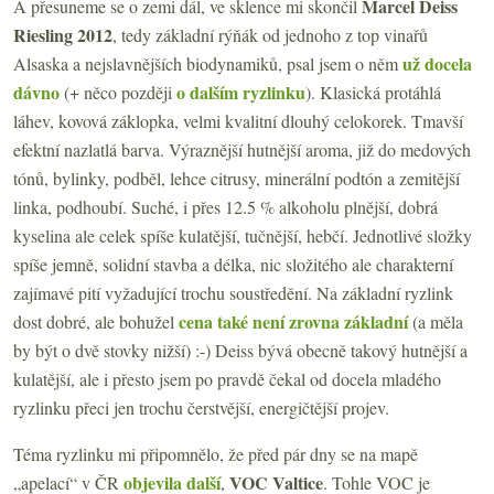
Marcel Deiss
A přesuneme se o zemi dál, ve sklence mi skončil
Riesling 2012
, tedy základní rýňák od jednoho z top vinařů
už docela
Alsaska a nejslavnějších biodynamiků, psal jsem o něm
dávno
o dalším ryzlinku
(+ něco později
). Klasická protáhlá
láhev, kovová záklopka, velmi kvalitní dlouhý celokorek. Tmavší
efektní nazlatlá barva. Výraznější hutnější aroma, již do medových
tónů, bylinky, podběl, lehce citrusy, minerální podtón a zemitější
linka, podhoubí. Suché, i přes 12.5 % alkoholu plnější, dobrá
kyselina ale celek spíše kulatější, tučnější, hebčí. Jednotlivé složky
spíše jemně, solidní stavba a délka, nic složitého ale charakterní
zajímavé pití vyžadující trochu soustředění. Na základní ryzlink
cena také není zrovna základní
dost dobré, ale bohužel
(a měla
by být o dvě stovky nižší) :-) Deiss bývá obecně takový hutnější a
kulatější, ale i přesto jsem po pravdě čekal od docela mladého
ryzlinku přeci jen trochu čerstvější, energičtější projev.
Téma ryzlinku mi připomnělo, že před pár dny se na mapě
objevila další
VOC Valtice
„apelací“ v ČR
,
. Tohle VOC je