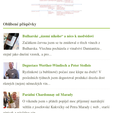
Láhev růžovky místo květiny, něžná poznámka a prod...
Jura, Marche a Franciacorta
Bordeaux/Burgundsko a odvěká rivalita
Degustace sherry & aktuální nabídka v ČR
Oblíbené příspěvky
Čtyři ryzlinky a další VOC
Kutnohorský pinot, Sancerre a Rioja
Bulharské „území nikoho“ a něco k medvědovi
února
(20)
►
Začátkem června jsem se tu zmiňoval o třech vínech z
ledna
(21)
►
Bulharska. Všechna pocházela z vinařství Damianitza ,
2014
(254)
►
stejně jako dnešní vzorek, a pro...
2013
(249)
►
2012
(254)
►
Degustace Werther-Windisch a Peter Stolleis
2011
(252)
►
Ryzlinkové (a bublinové) počasí zase klepe na dveře! V
2010
(249)
►
posledních týdnech jsem degustoval produkci docela dost
2009
(249)
►
různých (nejen) německých vin...
2008
(270)
►
2007
(108)
►
Parádní Chardonnay od Marady
O víkendu jsem s přáteli popíjel moc příjemný nazrálejší
veltlín z josefovské Kukvičky od Petra Marady ( web , starší
zápisek z návštěvy vin...