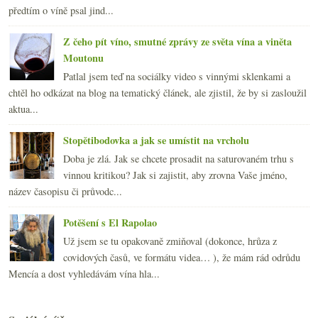
předtím o víně psal jind...
Z čeho pít víno, smutné zprávy ze světa vína a viněta
Moutonu
Patlal jsem teď na sociálky video s vinnými sklenkami a
chtěl ho odkázat na blog na tematický článek, ale zjistil, že by si zasloužil
aktua...
Stopětibodovka a jak se umístit na vrcholu
Doba je zlá. Jak se chcete prosadit na saturovaném trhu s
vinnou kritikou? Jak si zajistit, aby zrovna Vaše jméno,
název časopisu či průvodc...
Potěšení s El Rapolao
Už jsem se tu opakovaně zmiňoval (dokonce, hrůza z
covidových časů, ve formátu videa… ), že mám rád odrůdu
Mencía a dost vyhledávám vína hla...