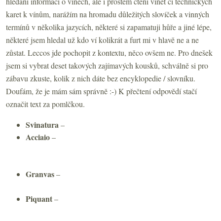
hledání informací o vínech, ale i prostém čtení vinět či technických
karet k vínům, narážím na hromadu důležitých slovíček a vinných
termínů v několika jazycích, některé si zapamatuji hůře a jiné lépe,
některé jsem hledal už kdo ví kolikrát a furt mi v hlavě ne a ne
zůstat. Leccos jde pochopit z kontextu, něco ovšem ne. Pro dnešek
jsem si vybrat deset takových zajímavých kousků, schválně si pro
zábavu zkuste, kolik z nich dáte bez encyklopedie / slovníku.
Doufám, že je mám sám správně :-) K přečtení odpovědí stačí
označit text za pomlčkou.
Svinatura
–
v italštině přetáčení vína (třeba z kalů)
Acciaio
–
ze začátku mne opakovaně zmátlo, v italštině
bohužel neznamená akát (ten je acacia), ale zákeřně
nerezovou ocel
Granvas
–
španělský výraz pro vína vyrobená metodou
charmat / druhotným kvašením v tanku
Piquant
–
v doslovném překladu z francouzštiny by sice
znamenalo ostrý, pikantní, ale používá se spíše leckdy ve