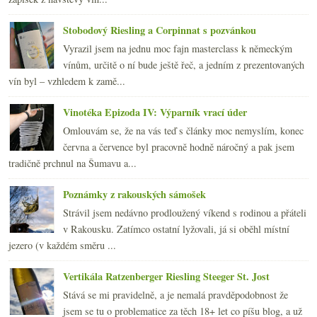
Stobodový Riesling a Corpinnat s pozvánkou
Vyrazil jsem na jednu moc fajn masterclass k německým
vínům, určitě o ní bude ještě řeč, a jedním z prezentovaných
vín byl – vzhledem k zamě...
Vinotéka Epizoda IV: Výparník vrací úder
Omlouvám se, že na vás teď s články moc nemyslím, konec
června a července byl pracovně hodně náročný a pak jsem
tradičně prchnul na Šumavu a...
Poznámky z rakouských sámošek
Strávil jsem nedávno prodloužený víkend s rodinou a přáteli
v Rakousku. Zatímco ostatní lyžovali, já si oběhl místní
jezero (v každém směru ...
Vertikála Ratzenberger Riesling Steeger St. Jost
Stává se mi pravidelně, a je nemalá pravděpodobnost že
jsem se tu o problematice za těch 18+ let co píšu blog, a už