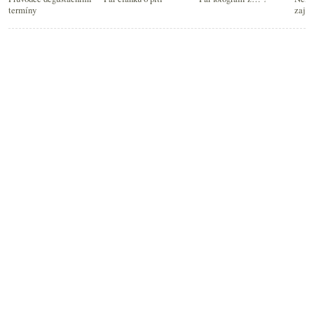
termíny
zajím