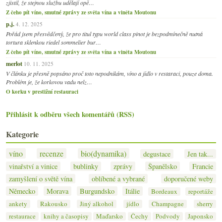
zjistil, že stejnou službu udělají opě…
Z čeho pít víno, smutné zprávy ze světa vína a viněta Moutonu
p.j.
4. 12. 2025
Pořád jsem přesvědčený, že pro titul typu world class pinot je bezpodmínečně nutná
tortura sklenkou riedel sommelier bur…
Z čeho pít víno, smutné zprávy ze světa vína a viněta Moutonu
merlot
10. 11. 2025
V článku je přesně popsáno proč toto nepodnikám, víno a jídlo v restaraci, pouze doma.
Problém je, že korkovou vadu nelz…
O korku v prestižní restauraci
Přihlásit k odběru všech komentářů (RSS)
Kategorie
víno
recenze
bio(dynamika)
degustace
Jen tak...
vinařství a vinice
bublinky
zprávy
Španělsko
Francie
zamyšlení o světě vína
oblíbené a vybrané
doporučené weby
Německo
Morava
Burgundsko
Itálie
Bordeaux
reportáže
ankety
Rakousko
Jiný alkohol
jídlo
Champagne
sherry
restaurace
knihy a časopisy
Maďarsko
Čechy
Podvody
Japonsko