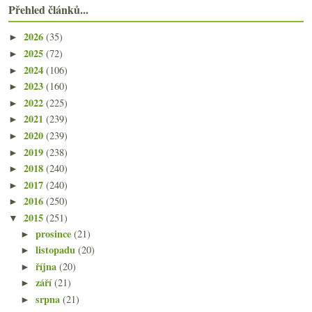
Přehled článků...
2026
(35)
►
2025
(72)
►
2024
(106)
►
2023
(160)
►
2022
(225)
►
2021
(239)
►
2020
(239)
►
2019
(238)
►
2018
(240)
►
2017
(240)
►
2016
(250)
►
2015
(251)
▼
prosince
(21)
►
listopadu
(20)
►
října
(20)
►
září
(21)
►
srpna
(21)
►