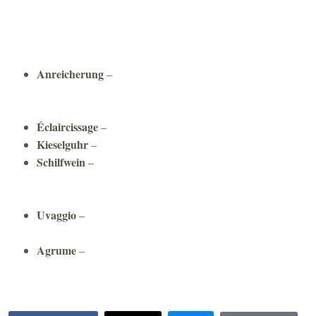
smyslu „chlastacího“ vína, snadno pitelného lehčího a
typicky kyselejšího moku. A nebo taky jako popis vína
kyselého, až coby vada, vína zoctovatělého. A pak si
vyberte, holt je třeba kontext :-)
Anreicherung
–
v němčině „obohacení“ vína, typicky
přidání cukru nebo koncentrovaného moštu k navýšení
obsahu alkoholu při kvašení.
Éclaircissage
–
zelená sklizeň
Kieselguhr
–
křemelina, hornina používaná do filtrů na víno
Schilfwein
–
známější je v němčině asi výraz strohwein,
slámové víno, schilfwein by bylo víno rákosové, stále se ale
bavíme o koncentraci moštu vysušováním hroznů
Uvaggio
–
v italštině bude takové víno typicky z několika
odrůd, smíchaných ještě jako hrozny před fermentací
Agrume
–
opakovaně mne mátlo v degustačních
poznámkách, ani nevím proč, ale v italštině i francouzštině
jde prostě o citrusy