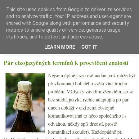
This site uses cookies from Google to deliver its services
and to analyze traffic. Your IP address and user-agent are
shared with Google along with performance and security
metrics to ensure quality of service, generate usage
statistics, and to detect and address abuse.
☰ Menu
LEARN MORE
GOT IT
PONDĚLÍ 16. BŘEZNA 2015
Pár cizojazyčných termínů k procvičení znalostí
Nejsem úplně jazykově nadán, což může být
při zkoumání bohatého světa vína trochu
problém. Vždycky závidím všem těm, co se
bez studia jazyka rychle adaptují a po pár
dnech dokáží v cizí zemi obstojně
komunikovat (má to něco společného i s
odvahou, někdy spíš drzostí, prostě
komunikaci zkoušet). Každopádně při