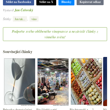
Sdílet na Facebooku
Sdílet na X
Bluesky
Kopírovat odkaz
Vystavil
Jan Čeřovský
Štítky:
,
Jen tak...
víno
Podpořte svého oblíbeného vínopsavce a nezávislé články z
vinného světa!
Související články
Průvodce degustačními
Pár článků o pití
Pár fotografií z… ?
Němec