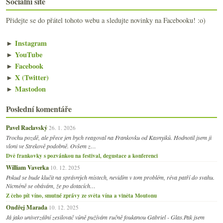
Sociální sítě
Přidejte se do přátel tohoto webu a sledujte novinky na Facebooku! :o)
►
Instagram
►
YouTube
►
Facebook
►
X (Twitter)
►
Mastodon
Poslední komentáře
Pavel Raclavský
26. 1. 2026
Trochu pozdě, ale přece jen bych reagoval na Frankovku od Kasnyiků. Hodnotil jsem ji
vloni ve Strekově podobně. Ovšem z…
Dvě frankovky s pozvánkou na festival, degustace a konferenci
William Vaverka
10. 12. 2025
Pokud se bude klučit na správných místech, nevidím v tom problém, réva patří do svahu.
Nicméně se obávám, že po dotacích…
Z čeho pít víno, smutné zprávy ze světa vína a viněta Moutonu
Ondřej Marada
10. 12. 2025
Já jako univerzální zesilovač vůně pužívám ručně foukanou Gabriel - Glas.Pak jsem