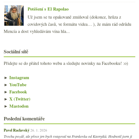
Potěšení s El Rapolao
Už jsem se tu opakovaně zmiňoval (dokonce, hrůza z
covidových časů, ve formátu videa… ), že mám rád odrůdu
Mencía a dost vyhledávám vína hla...
Sociální sítě
Přidejte se do přátel tohoto webu a sledujte novinky na Facebooku! :o)
►
Instagram
►
YouTube
►
Facebook
►
X (Twitter)
►
Mastodon
Poslední komentáře
Pavel Raclavský
26. 1. 2026
Trochu pozdě, ale přece jen bych reagoval na Frankovku od Kasnyiků. Hodnotil jsem ji