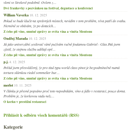
vloni ve Strekově podobně. Ovšem z…
Dvě frankovky s pozvánkou na festival, degustace a konferenci
William Vaverka
10. 12. 2025
Pokud se bude klučit na správných místech, nevidím v tom problém, réva patří do svahu.
Nicméně se obávám, že po dotacích…
Z čeho pít víno, smutné zprávy ze světa vína a viněta Moutonu
Ondřej Marada
10. 12. 2025
Já jako univerzální zesilovač vůně pužívám ručně foukanou Gabriel - Glas.Pak jsem
zjistil, že stejnou službu udělají opě…
Z čeho pít víno, smutné zprávy ze světa vína a viněta Moutonu
p.j.
4. 12. 2025
Pořád jsem přesvědčený, že pro titul typu world class pinot je bezpodmínečně nutná
tortura sklenkou riedel sommelier bur…
Z čeho pít víno, smutné zprávy ze světa vína a viněta Moutonu
merlot
10. 11. 2025
V článku je přesně popsáno proč toto nepodnikám, víno a jídlo v restaraci, pouze doma.
Problém je, že korkovou vadu nelz…
O korku v prestižní restauraci
Přihlásit k odběru všech komentářů (RSS)
Kategorie