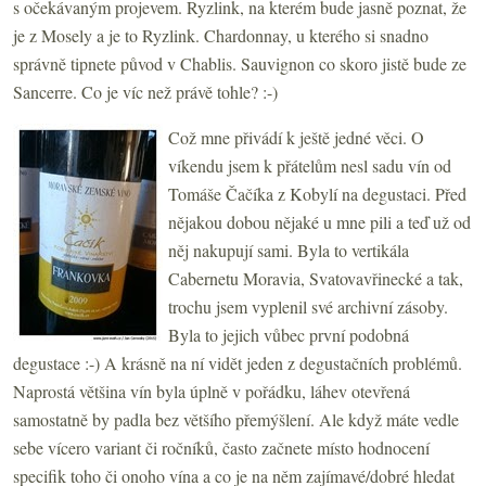
s očekávaným projevem. Ryzlink, na kterém bude jasně poznat, že
je z Mosely a je to Ryzlink. Chardonnay, u kterého si snadno
správně tipnete původ v Chablis. Sauvignon co skoro jistě bude ze
Sancerre. Co je víc než právě tohle? :-)
Což mne přivádí k ještě jedné věci. O
víkendu jsem k přátelům nesl sadu vín od
Tomáše Čačíka z Kobylí na degustaci. Před
nějakou dobou nějaké u mne pili a teď už od
něj nakupují sami. Byla to vertikála
Cabernetu Moravia, Svatovavřinecké a tak,
trochu jsem vyplenil své archivní zásoby.
Byla to jejich vůbec první podobná
degustace :-) A krásně na ní vidět jeden z degustačních problémů.
Naprostá většina vín byla úplně v pořádku, láhev otevřená
samostatně by padla bez většího přemýšlení. Ale když máte vedle
sebe vícero variant či ročníků, často začnete místo hodnocení
specifik toho či onoho vína a co je na něm zajímavé/dobré hledat