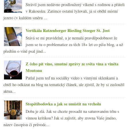
Strávil jsem nedávno prodloužený víkend s rodinou a přáteli
v Rakousku. Zatímco ostatní lyžovali, já si oběhl místní
jezero (v každém směru ...
Vertikála Ratzenberger Riesling Steeger St. Jost
Stává se mi pravidelně, a je nemalá pravděpodobnost že
jsem se tu o problematice za těch 18+ let co píšu blog, a už
předtím o víně psal jind...
Z čeho pít víno, smutné zprávy ze světa vína a viněta
Moutonu
Patlal jsem teď na sociálky video s vinnými sklenkami a
chtěl ho odkázat na blog na tematický článek, ale zjistil, že by si zasloužil
aktua...
Stopětibodovka a jak se umístit na vrcholu
Doba je zlá. Jak se chcete prosadit na saturovaném trhu s
vinnou kritikou? Jak si zajistit, aby zrovna Vaše jméno,
název časopisu či průvodc...