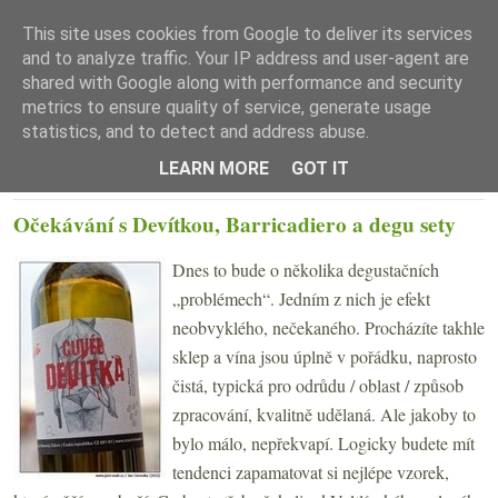
This site uses cookies from Google to deliver its services
and to analyze traffic. Your IP address and user-agent are
shared with Google along with performance and security
metrics to ensure quality of service, generate usage
statistics, and to detect and address abuse.
☰ Menu
LEARN MORE
GOT IT
ÚTERÝ 10. BŘEZNA 2015
Očekávání s Devítkou, Barricadiero a degu sety
Dnes to bude o několika degustačních
„problémech“. Jedním z nich je efekt
neobvyklého, nečekaného. Procházíte takhle
sklep a vína jsou úplně v pořádku, naprosto
čistá, typická pro odrůdu / oblast / způsob
zpracování, kvalitně udělaná. Ale jakoby to
bylo málo, nepřekvapí. Logicky budete mít
tendenci zapamatovat si nejlépe vzorek,