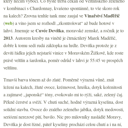
který něčím vybočí. Co byste třeba čekali od Veltlínského zeleného
v kombinaci s Chardonnay, kvašeno spontánně, to vše skoro rok
Vinařství Maďěřič
na kalech? Zrovna tenhle tank mne zaujal ve
web
(
) a víno jsem se rozhodl „zkontrolovat“ až bude hotové v
Cuvée
Devítka
lahvi. Jmenuje se
, moravské zemské, a ročník je to
2013
. Autorem kresby na vinětě je čtrnáctiletý Marek Maděřič,
dobře k tomu sedí rudá záklopka na hrdle. Devítka protože je z
devíti řádku jejich nejstarší vinice v Moravském Žižkově, kde roste
právě veltlín a šardonka, poměr odrůd v lahvi je 55:45 ve prospěch
veltlínu.
Tmavší barva tónem až do zlaté. Poměrně výrazná vůně, znát
ležení na kalech, žluté ovoce, krémovost, hruška, dotyk kořenitosti
a zajímavé „japonské“ tóny, evokovalo mi to rýži, saké, zelený čaj.
Pěkně čerstvé a svěží. V chuti suché, hodně výrazná kyselina, dost
solidní stavba. Ovoce do zralého zeleného jablka, dotyk medovosti,
seriózní nerezové pití, bavilo. Nic pro milovníky nasládlé Moravy,
Devítka je dost řízné, páteř kyseliny prochází celou chutí a i na ní,