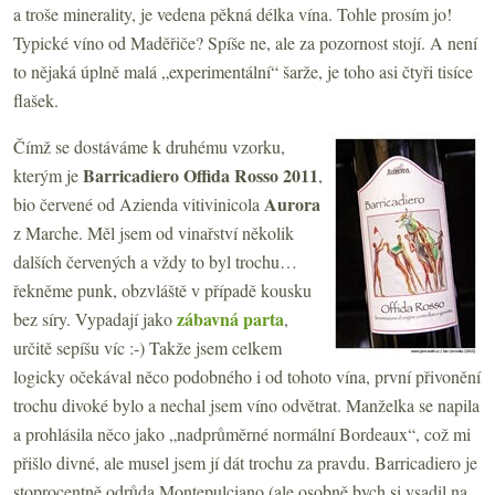
a troše minerality, je vedena pěkná délka vína. Tohle prosím jo!
Typické víno od Maděřiče? Spíše ne, ale za pozornost stojí. A není
to nějaká úplně malá „experimentální“ šarže, je toho asi čtyři tisíce
flašek.
Čímž se dostáváme k druhému vzorku,
Barricadiero Offida Rosso 2011
kterým je
,
Aurora
bio červené od Azienda vitivinicola
z Marche. Měl jsem od vinařství několik
dalších červených a vždy to byl trochu…
řekněme punk, obzvláště v případě kousku
zábavná parta
bez síry. Vypadají jako
,
určitě sepíšu víc :-) Takže jsem celkem
logicky očekával něco podobného i od tohoto vína, první přivonění
trochu divoké bylo a nechal jsem víno odvětrat. Manželka se napila
a prohlásila něco jako „nadprůměrné normální Bordeaux“, což mi
přišlo divné, ale musel jsem jí dát trochu za pravdu. Barricadiero je
stoprocentně odrůda Montepulciano (ale osobně bych si vsadil na