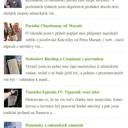
2010
(249)
►
posledních týdnech jsem degustoval produkci docela dost
2009
(249)
►
různých (nejen) německých vin...
2008
(270)
►
2007
(108)
►
Parádní Chardonnay od Marady
O víkendu jsem s přáteli popíjel moc příjemný nazrálejší
veltlín z josefovské Kukvičky od Petra Marady ( web , starší
zápisek z návštěvy vin...
Stobodový Riesling a Corpinnat s pozvánkou
Vyrazil jsem na jednu moc fajn masterclass k německým
vínům, určitě o ní bude ještě řeč, a jedním z prezentovaných
vín byl – vzhledem k zamě...
Vinotéka Epizoda IV: Výparník vrací úder
Omlouvám se, že na vás teď s články moc nemyslím, konec
června a července byl pracovně hodně náročný a pak jsem
tradičně prchnul na Šumavu a...
Poznámky z rakouských sámošek