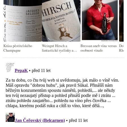
Krása pěstitelského
Weingut Hirsch a
Bressan aneb vína versus
Dobrá
Champagne
fantastické ryzlinky a
osobnost vinaře
Rhôn
veltlíny