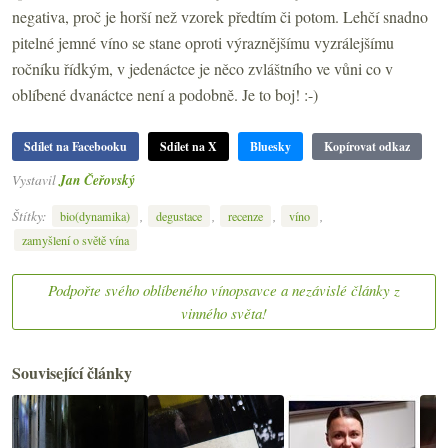
negativa, proč je horší než vzorek předtím či potom. Lehčí snadno
pitelné jemné víno se stane oproti výraznějšímu vyzrálejšímu
ročníku řídkým, v jedenáctce je něco zvláštního ve vůni co v
oblíbené dvanáctce není a podobně. Je to boj! :-)
Sdílet na Facebooku
Sdílet na X
Bluesky
Kopírovat odkaz
Vystavil
Jan Čeřovský
Štítky:
,
,
,
,
bio(dynamika)
degustace
recenze
víno
zamyšlení o světě vína
Podpořte svého oblíbeného vínopsavce a nezávislé články z
vinného světa!
Související články