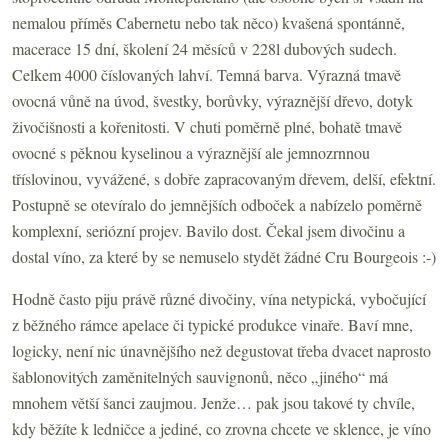
nemalou příměs Cabernetu nebo tak něco) kvašená spontánně,
macerace 15 dní, školení 24 měsíců v 228l dubových sudech.
Celkem 4000 číslovaných lahví. Temná barva. Výrazná tmavě
ovocná vůně na úvod, švestky, borůvky, výraznější dřevo, dotyk
živočišnosti a kořenitosti. V chuti poměrně plné, bohatě tmavě
ovocné s pěknou kyselinou a výraznější ale jemnozrnnou
tříslovinou, vyvážené, s dobře zapracovaným dřevem, delší, efektní.
Postupně se otevíralo do jemnějších odboček a nabízelo poměrně
komplexní, seriózní projev. Bavilo dost. Čekal jsem divočinu a
dostal víno, za které by se nemuselo stydět žádné Cru Bourgeois :-)
Hodně často piju právě různé divočiny, vína netypická, vybočující
z běžného rámce apelace či typické produkce vinaře. Baví mne,
logicky, není nic únavnějšího než degustovat třeba dvacet naprosto
šablonovitých zaměnitelných sauvignonů, něco „jiného“ má
mnohem větší šanci zaujmou. Jenže… pak jsou takové ty chvíle,
kdy běžíte k ledničce a jediné, co zrovna chcete ve sklence, je víno