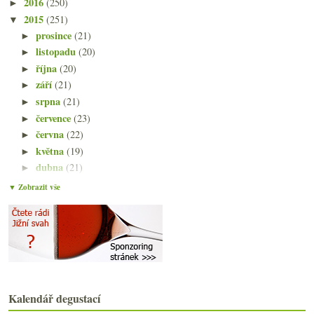
2016
(250)
►
2015
(251)
▼
prosince
(21)
►
listopadu
(20)
►
října
(20)
►
září
(21)
►
srpna
(21)
►
července
(23)
►
června
(22)
►
května
(19)
►
dubna
(21)
►
března
(22)
▼
▼ Zobrazit vše
Atlas vinic českých, Vinařství roku, bodování
Uherské Hradiště, Brod a víno z Lidlu
Průmyslové bio a něco jídla ve vlaku
Champagne seminář v Brně
Dvě levné stálice v mé chladničce
Moselský ryzlink od čtyř výtečných producentů
Dvakrát bubliny od Dufka
Kalendář degustací
Nesířená beruška, protišmejdská novela vinařského ...