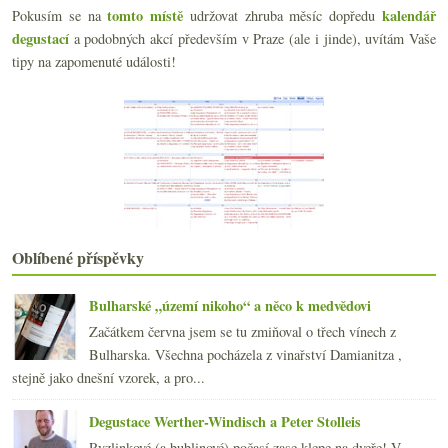
Přehlídka vín z Kalifornie
tomto místě
kalendář
Pokusím se na
udržovat zhruba měsíc dopředu
Polozapomenutá Marsala
degustací
a podobných akcí především v Praze (ale i jinde), uvítám Vaše
ZDAR tasmánskému pinotu!
tipy na zapomenuté události!
Pár cizojazyčných termínů k procvičení znalostí
Nadšení z ryzlinku od Kreydenweisse
Sponzoring blogu po čtvrt roce
Hans Czerny aktivní ve vinici a líný ve sklepě
Očekávání s Devítkou, Barricadiero a degu sety
Láhev růžovky místo květiny, něžná poznámka a prod...
Jura, Marche a Franciacorta
Bordeaux/Burgundsko a odvěká rivalita
Degustace sherry & aktuální nabídka v ČR
Oblíbené příspěvky
Čtyři ryzlinky a další VOC
Kutnohorský pinot, Sancerre a Rioja
Bulharské „území nikoho“ a něco k medvědovi
února
(20)
►
Začátkem června jsem se tu zmiňoval o třech vínech z
ledna
(21)
►
Bulharska. Všechna pocházela z vinařství Damianitza ,
2014
(254)
►
stejně jako dnešní vzorek, a pro...
2013
(249)
►
2012
(254)
►
Degustace Werther-Windisch a Peter Stolleis
2011
(252)
►
Ryzlinkové (a bublinové) počasí zase klepe na dveře! V