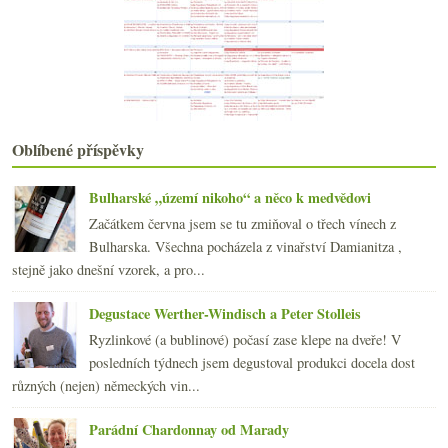
Sponzoring blogu po čtvrt roce
Hans Czerny aktivní ve vinici a líný ve sklepě
Očekávání s Devítkou, Barricadiero a degu sety
Láhev růžovky místo květiny, něžná poznámka a prod...
Jura, Marche a Franciacorta
Bordeaux/Burgundsko a odvěká rivalita
Degustace sherry & aktuální nabídka v ČR
Oblíbené příspěvky
Čtyři ryzlinky a další VOC
Kutnohorský pinot, Sancerre a Rioja
Bulharské „území nikoho“ a něco k medvědovi
února
(20)
►
Začátkem června jsem se tu zmiňoval o třech vínech z
ledna
(21)
►
Bulharska. Všechna pocházela z vinařství Damianitza ,
2014
(254)
►
stejně jako dnešní vzorek, a pro...
2013
(249)
►
2012
(254)
►
Degustace Werther-Windisch a Peter Stolleis
2011
(252)
►
Ryzlinkové (a bublinové) počasí zase klepe na dveře! V
2010
(249)
►
posledních týdnech jsem degustoval produkci docela dost
2009
(249)
►
různých (nejen) německých vin...
2008
(270)
►
2007
(108)
►
Parádní Chardonnay od Marady