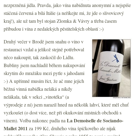
nezprzněná jídla. Pravda, jako vína nabídnuta anonymní a nejspíše
stáčená červená a bílá Itálie (a neříkejte mi, že jde o slivovicový
kraj!), ale už tam byl stojan Zlomka & Vávry a třeba časem
přibudou i vína z nedalekých pěstitelských oblastí :-)
Druhý večer v Brodě jsem snahu o víno v
restauraci vzdal a jelikož stejně potřeboval
něco nakoupit, tak zaskočil do Lidlu.
Bubliny jsem nachladil během nakupování
skrytím do mražáku mezi pytle s jahodami
:-) A upřímně musím říct, že ač mne jejich
běžná vinná nabídka neláká a nikdy
nelákala, tak v sekci „vinotéka“ (a
výprodeje z ní) jsem narazil hned na několik lahví, které měl chuť
vyzkoušet (o dost více, než při okukování místních obchodů s
La Demoiselle de Sociando-
vínem). Volba nakonec padla na
Mallet 2011
za 199 Kč, druhého vína špičkového ale nijak