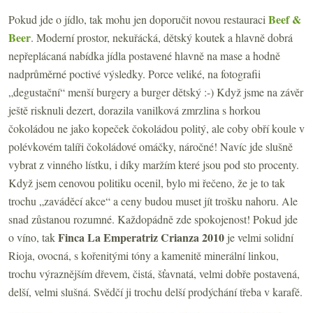
Beef &
Pokud jde o jídlo, tak mohu jen doporučit novou restauraci
Beer
. Moderní prostor, nekuřácká, dětský koutek a hlavně dobrá
nepřeplácaná nabídka jídla postavené hlavně na mase a hodně
nadprůměrné poctivé výsledky. Porce veliké, na fotografii
„degustační“ menší burgery a burger dětský :-) Když jsme na závěr
ještě risknuli dezert, dorazila vanilková zmrzlina s horkou
čokoládou ne jako kopeček čokoládou politý, ale coby obří koule v
polévkovém talíři čokoládové omáčky, náročné! Navíc jde slušně
vybrat z vinného lístku, i díky maržím které jsou pod sto procenty.
Když jsem cenovou politiku ocenil, bylo mi řečeno, že je to tak
trochu „zaváděcí akce“ a ceny budou muset jít trošku nahoru. Ale
snad zůstanou rozumné. Každopádně zde spokojenost! Pokud jde
Finca La Emperatriz Crianza 2010
o víno, tak
je velmi solidní
Rioja, ovocná, s kořenitými tóny a kamenitě minerální linkou,
trochu výraznějším dřevem, čistá, šťavnatá, velmi dobře postavená,
delší, velmi slušná. Svědčí ji trochu delší prodýchání třeba v karafě.