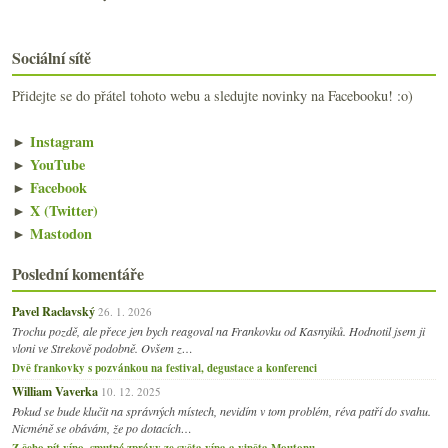
Sociální sítě
Přidejte se do přátel tohoto webu a sledujte novinky na Facebooku! :o)
►
Instagram
►
YouTube
►
Facebook
►
X (Twitter)
►
Mastodon
Poslední komentáře
Pavel Raclavský
26. 1. 2026
Trochu pozdě, ale přece jen bych reagoval na Frankovku od Kasnyiků. Hodnotil jsem ji
vloni ve Strekově podobně. Ovšem z…
Dvě frankovky s pozvánkou na festival, degustace a konferenci
William Vaverka
10. 12. 2025
Pokud se bude klučit na správných místech, nevidím v tom problém, réva patří do svahu.
Nicméně se obávám, že po dotacích…
Z čeho pít víno, smutné zprávy ze světa vína a viněta Moutonu