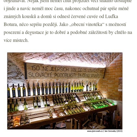
objednávat. Nějak jsem neměl chuť projíždět věci snadno dostupné
i jinde a navíc neměl moc času, nakonec ochutnal pár spíše méně
známých kousků a domů si odnesl červené cuvée od Luďka
Botura, něco sepíšu později. Jako „obecní vinotéka“ s možností
posezení a degustace je to dobré a podobné záležitosti by chtělo na
více místech.