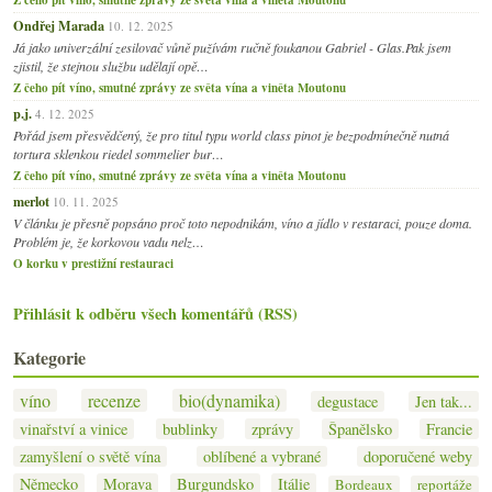
Ondřej Marada
10. 12. 2025
Já jako univerzální zesilovač vůně pužívám ručně foukanou Gabriel - Glas.Pak jsem
zjistil, že stejnou službu udělají opě…
Z čeho pít víno, smutné zprávy ze světa vína a viněta Moutonu
p.j.
4. 12. 2025
Pořád jsem přesvědčený, že pro titul typu world class pinot je bezpodmínečně nutná
tortura sklenkou riedel sommelier bur…
Z čeho pít víno, smutné zprávy ze světa vína a viněta Moutonu
merlot
10. 11. 2025
V článku je přesně popsáno proč toto nepodnikám, víno a jídlo v restaraci, pouze doma.
Problém je, že korkovou vadu nelz…
O korku v prestižní restauraci
Přihlásit k odběru všech komentářů (RSS)
Kategorie
víno
recenze
bio(dynamika)
degustace
Jen tak...
vinařství a vinice
bublinky
zprávy
Španělsko
Francie
zamyšlení o světě vína
oblíbené a vybrané
doporučené weby
Německo
Morava
Burgundsko
Itálie
Bordeaux
reportáže