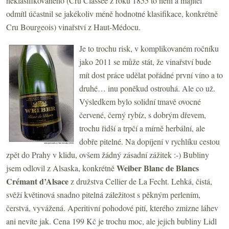
neklasifikovaného (Cru Classée z roku 1855 to není a majitel
odmítl účastnil se jakékoliv méně hodnotné klasifikace, konkrétně
Cru Bourgeois) vinařství z Haut-Médocu.
Je to trochu risk, v komplikovaném ročníku
jako 2011 se může stát, že vinařství bude
mít dost práce udělat pořádné první víno a to
druhé… inu poněkud ostrouhá. Ale co už.
Výsledkem bylo solidní tmavě ovocné
červené, černý rybíz, s dobrým dřevem,
trochu řidší a trpčí a mírně herbální, ale
dobře pitelné. Na dopíjení v rychlíku cestou
zpět do Prahy v klidu, ovšem žádný zásadní zážitek :-) Bubliny
Weiber Blanc de Blancs
jsem odlovil z Alsaska, konkrétně
Crémant d’Alsace
z družstva Cellier de La Fecht. Lehká, čistá,
svěží květinová snadno pitelná záležitost s pěkným perlením,
čerstvá, vyvážená. Aperitivní pohodové pití, kterého zmizne láhev
ani nevíte jak. Cena 199 Kč je trochu moc, ale jejich bubliny Lidl