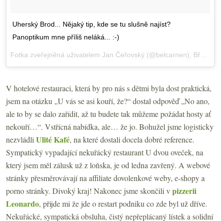
Uherský Brod... Nějaký tip, kde se tu slušně najíst?
Panoptikum mne příliš neláká... :-)
Fotka zveřejněná uživatelem Jan Čeřovský (@belcarnen),
Bře 27, 2015 v 7:50 PDT
V hotelové restauraci, která by pro nás s dětmi byla dost praktická,
jsem na otázku „U vás se asi kouří, že?“ dostal odpověď „No ano,
ale to by se dalo zařídit, až tu budete tak můžeme požádat hosty ať
nekouří…“. Vstřícná nabídka, ale… že jo. Bohužel jsme logisticky
Ulité Kafé
nezvládli
, na které dostali docela dobré reference.
Sympatický vypadající nekuřácký restaurant U dvou oveček, na
který jsem měl zálusk už z loňska, je od ledna zavřený. A webové
stránky přesměrovávají na affiliate dovolenkové weby, e-shopy a
pizzerii
porno stránky. Divoký kraj! Nakonec jsme skončili v
Leonardo
, přijde mi že jde o restart podniku co zde byl už dříve.
Nekuřácké, sympatická obsluha, čistý nepřeplácaný lístek a solidní