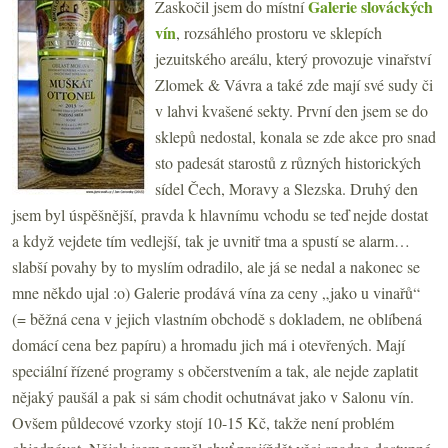
Galerie slováckých
Zaskočil jsem do místní
vín
, rozsáhlého prostoru ve sklepích
jezuitského areálu, který provozuje vinařství
Zlomek & Vávra a také zde mají své sudy či
v lahvi kvašené sekty. První den jsem se do
sklepů nedostal, konala se zde akce pro snad
sto padesát starostů z různých historických
sídel Čech, Moravy a Slezska. Druhý den
jsem byl úspěšnější, pravda k hlavnímu vchodu se teď nejde dostat
a když vejdete tím vedlejší, tak je uvnitř tma a spustí se alarm…
slabší povahy by to myslím odradilo, ale já se nedal a nakonec se
mne někdo ujal :o) Galerie prodává vína za ceny „jako u vinařů“
(= běžná cena v jejich vlastním obchodě s dokladem, ne oblíbená
domácí cena bez papíru) a hromadu jich má i otevřených. Mají
speciální řízené programy s občerstvením a tak, ale nejde zaplatit
nějaký paušál a pak si sám chodit ochutnávat jako v Salonu vín.
Ovšem půldecové vzorky stojí 10-15 Kč, takže není problém