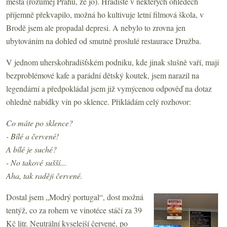
města (rozuměj Prahu, že jo). Hradiště v některých ohledech
příjemně překvapilo, možná ho kultivuje letní filmová škola, v
Brodě jsem ale propadal depresi. A nebylo to zrovna jen
ubytováním na dohled od smutně proslulé restaurace Družba.
V jednom uherskohradišťském podniku, kde jinak slušně vaří, mají
bezproblémové kafe a parádní dětský koutek, jsem narazil na
legendární a předpokládal jsem již vymýcenou odpověď na dotaz
ohledně nabídky vín po sklence. Přikládám celý rozhovor:
Co máte po sklence?
- Bílé a červené!
A bílé je suché?
- No takové sušší...
Aha, tak raději červené.
Dostal jsem „Modrý portugal“, dost možná
tentýž, co za rohem ve vinotéce stáčí za 39
Kč litr. Neutrální kyselejší červené, po