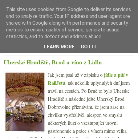
This site uses cookies from Google to deliver its services
and to analyze traffic. Your IP address and user-agent are
shared with Google along with performance and security
metrics to ensure quality of service, generate usage
statistics, and to detect and address abuse.
☰ Menu
LEARN MORE
GOT IT
PONDĚLÍ 30. BŘEZNA 2015
Uherské Hradiště, Brod a víno z Lidlu
jídle a pití v
Jak jsem psal už v zápisku o
RailJetu
, tak několik uplynulých dní jsem
trávil na cestách. Po Brně to bylo Uherské
Hradiště a následně ještě Uherský Brod.
Dobrovolně přiznávám, že jsem zase na
chvilku vystřízlivěl, alespoň ve smyslu
některých iluzí o vzestupující úrovni
gastronomie a práce s vínem mimo velká