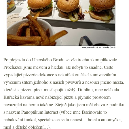
Po přejezdu do Uherského Brodu se vše trochu zkomplikovalo.
Procházeli jsme městem a hledali, ale nebyli to snadné. Čistě
vypadající pizzerie dokonce s nekuřáckou částí s univerzálním
vývěsním štítem jednoho z našich pivovarů a nesoucí jméno města,
které si s pizzou přeci musí spojit každý, Dublinu, mne nelákala.
Kuřácká kavárna nově nabízející pizzu a plynule prostorem
navazující na hernu také ne. Stejně jako jsem měl obavu z podniku
s názvem Panoptikum Internet (vůbec mne fascinovalo to
nabalování funkcí, specializace se tu nenosí… hotel a automyčka,
med a dětské oblečení…).