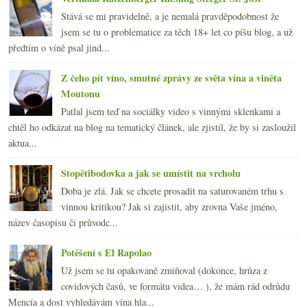
Stává se mi pravidelně, a je nemalá pravděpodobnost že
jsem se tu o problematice za těch 18+ let co píšu blog, a už
předtím o víně psal jind...
Z čeho pít víno, smutné zprávy ze světa vína a viněta
Moutonu
Patlal jsem teď na sociálky video s vinnými sklenkami a
chtěl ho odkázat na blog na tematický článek, ale zjistil, že by si zasloužil
aktua...
Stopětibodovka a jak se umístit na vrcholu
Doba je zlá. Jak se chcete prosadit na saturovaném trhu s
vinnou kritikou? Jak si zajistit, aby zrovna Vaše jméno,
název časopisu či průvodc...
Potěšení s El Rapolao
Už jsem se tu opakovaně zmiňoval (dokonce, hrůza z
covidových časů, ve formátu videa… ), že mám rád odrůdu
Mencía a dost vyhledávám vína hla...