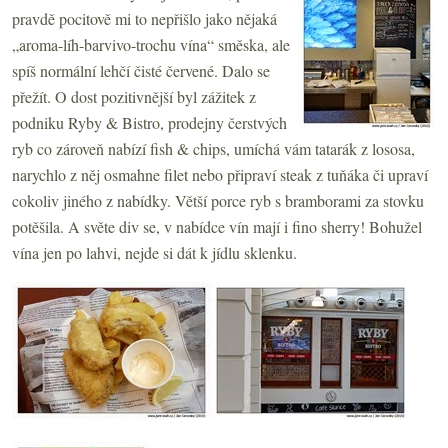
pravdě pocitově mi to nepřišlo jako nějaká
„aroma-líh-barvivo-trochu vína“ směska, ale
spíš normální lehčí čisté červené. Dalo se
přežít. O dost pozitivnější byl zážitek z
podniku Ryby & Bistro, prodejny čerstvých
ryb co zároveň nabízí fish & chips, umíchá vám tatarák z lososa,
narychlo z něj osmahne filet nebo připraví steak z tuňáka či upraví
cokoliv jiného z nabídky. Větší porce ryb s bramborami za stovku
potěšila. A světe div se, v nabídce vín mají i fino sherry! Bohužel
vína jen po lahvi, nejde si dát k jídlu sklenku.