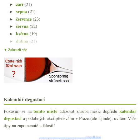
září
(21)
►
srpna
(21)
►
července
(23)
►
června
(22)
►
května
(19)
►
dubna
(21)
►
března
(22)
▼
▼ Zobrazit vše
Atlas vinic českých, Vinařství roku, bodování
Uherské Hradiště, Brod a víno z Lidlu
Průmyslové bio a něco jídla ve vlaku
Champagne seminář v Brně
Dvě levné stálice v mé chladničce
Moselský ryzlink od čtyř výtečných producentů
Dvakrát bubliny od Dufka
Kalendář degustací
Nesířená beruška, protišmejdská novela vinařského ...
Přehlídka vín z Kalifornie
tomto místě
kalendář
Pokusím se na
udržovat zhruba měsíc dopředu
Polozapomenutá Marsala
degustací
a podobných akcí především v Praze (ale i jinde), uvítám Vaše
ZDAR tasmánskému pinotu!
tipy na zapomenuté události!
Pár cizojazyčných termínů k procvičení znalostí
Nadšení z ryzlinku od Kreydenweisse