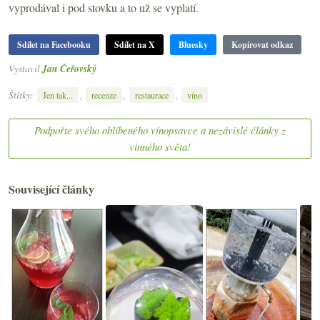
vyprodával i pod stovku a to už se vyplatí.
Sdílet na Facebooku
Sdílet na X
Bluesky
Kopírovat odkaz
Vystavil
Jan Čeřovský
Štítky:
,
,
,
Jen tak...
recenze
restaurace
víno
Podpořte svého oblíbeného vínopsavce a nezávislé články z
vinného světa!
Související články