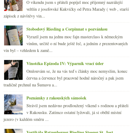
O víkendu jsem s přáteli popíjel moc příjemný nazrálejší
veltlín z josefovské Kukvičky od Petra Marady ( web , starší
zápisek z návštěvy vin...
Stobodový Riesling a Corpinnat s pozvánkou
Vyrazil jsem na jednu moc fajn masterclass k německým
vínům, určitě o ní bude ještě řeč, a jedním z prezentovaných
vín byl – vzhledem k zamě...
Vinotéka Epizoda IV: Výparník vrací úder
Omlouvám se, že na vás teď s články moc nemyslím, konec
června a července byl pracovně hodně náročný a pak jsem
tradičně prchnul na Šumavu a...
Poznámky z rakouských sámošek
Strávil jsem nedávno prodloužený víkend s rodinou a přáteli
v Rakousku. Zatímco ostatní lyžovali, já si oběhl místní
jezero (v každém směru ...
Vertikála Ratzenberger Riesling Steeger St. Jost