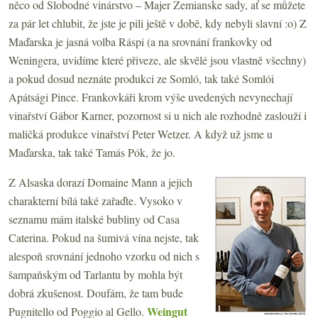
něco od Slobodné vinárstvo – Majer Zemianske sady, ať se můžete
za pár let chlubit, že jste je pili ještě v době, kdy nebyli slavní :o) Z
Maďarska je jasná volba Ráspi (a na srovnání frankovky od
Weningera, uvidíme které přiveze, ale skvělé jsou vlastně všechny)
a pokud dosud neznáte produkci ze Somló, tak také Somlói
Apátsági Pince. Frankovkáři krom výše uvedených nevynechají
vinařství Gábor Karner, pozornost si u nich ale rozhodně zaslouží i
maličká produkce vinařství Peter Wetzer. A když už jsme u
Maďarska, tak také Tamás Pók, že jo.
Z Alsaska dorazí Domaine Mann a jejich
charakterní bílá také zařaďte. Vysoko v
seznamu mám italské bubliny od Casa
Caterina. Pokud na šumivá vína nejste, tak
alespoň srovnání jednoho vzorku od nich s
šampaňským od Tarlantu by mohla být
dobrá zkušenost. Doufám, že tam bude
Weingut
Pugnitello od Poggio al Gello.