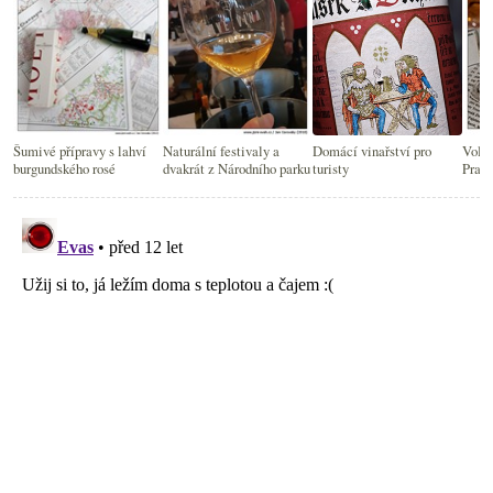
Šumivé přípravy s lahví
Naturální festivaly a
Domácí vinařství pro
Voleb
burgundského rosé
dvakrát z Národního parku
turisty
Pragu