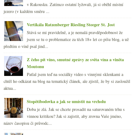
v Rakousku. Zatímco ostatní lyžovali, já si oběhl místní
jezero (v každém směru ...
Vertikála Ratzenberger Riesling Steeger St. Jost
Stává se mi pravidelně, a je nemalá pravděpodobnost že
jsem se tu o problematice za těch 18+ let co píšu blog, a už
předtím o víně psal jind...
Z čeho pít víno, smutné zprávy ze světa vína a viněta
Moutonu
Patlal jsem teď na sociálky video s vinnými sklenkami a
chtěl ho odkázat na blog na tematický článek, ale zjistil, že by si zasloužil
aktua...
Stopětibodovka a jak se umístit na vrcholu
Doba je zlá. Jak se chcete prosadit na saturovaném trhu s
vinnou kritikou? Jak si zajistit, aby zrovna Vaše jméno,
název časopisu či průvodc...