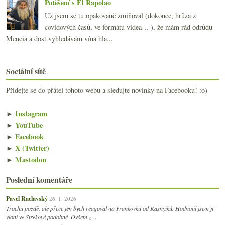
Potěšení s El Rapolao
Už jsem se tu opakovaně zmiňoval (dokonce, hrůza z
covidových časů, ve formátu videa… ), že mám rád odrůdu
Mencía a dost vyhledávám vína hla...
Sociální sítě
Přidejte se do přátel tohoto webu a sledujte novinky na Facebooku! :o)
►
Instagram
►
YouTube
►
Facebook
►
X (Twitter)
►
Mastodon
Poslední komentáře
Pavel Raclavský
26. 1. 2026
Trochu pozdě, ale přece jen bych reagoval na Frankovku od Kasnyiků. Hodnotil jsem ji
vloni ve Strekově podobně. Ovšem z…