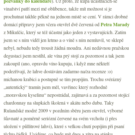
pozvánky do kalendáře
). Už proto, že kupa účastnících-se
vinařství patří mezi mé oblíbence, takže mít možnost si je
prochutnat takhle pěkně na jednom místě se cení. V rámci drobné
Petra Marady
domácí přípravy jsem včera otevřel dvě červená od
z Mikulčic, který se též účastní jako jeden z vystavujících. Zatím
jsem se s ním viděl jen letmo a o víně s ním nemluvil, ve sklepě
nebyl, nebudu tedy trousit žádná moudra. Ani nedávnou pražskou
degustaci jsem nestihl, ale vína prý stojí za pozornost a tak jsem
zakoupil (ano, opravdu víno kupuju, i když mne někteří
podezřívají, že lahve dostávám zadarmo na/za recenze :o)
míchanou krabici a postupně se tím propíjím. Trochu svérázný
„autentický“ tramín jsem měl, vavřinec který rozhodně
„moravskou kyselinu“ nepostrádal, zajímavá a za pozornost stojící
chardonnay na slupkách školená v akátu nebo dubu. Taky
Rulandské modré 2009 v pozdním sběru jsem otevřel, výborné
šťavnaté a poměrně seriózní červené na svém vrcholu (i přes
uložení v půllitrové lahvi), které s velkou chutí popíjím při psaní
těchto řádků. Uvidíme, co bude mít dnes a zítra na stánku.