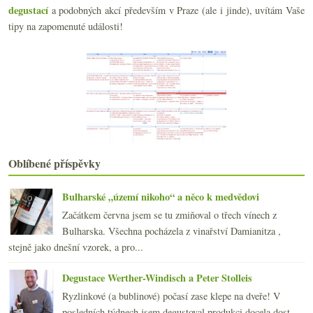
Malá brunetka úvodem do dobrých sherry
degustací
a podobných akcí především v Praze (ale i jinde), uvítám Vaše
Oranžová večerní pohoda od Richarda Stávka
tipy na zapomenuté události!
Ideální vinný lístek v restauraci
MW zkoušky, slovensko-mikulovský glycerol a exploz...
Průřez dobrotami od Müller-Catoir
Domácí příprava na festival aneb co nevynechat
Bezva šardonka a poněkud drahý sladký tramín
Cuilleron naslepo matoucí
Alsaské sylvány a k tomu nějaký pinot
Snoubení během světového týdne sherry
května
(20)
►
Oblíbené příspěvky
dubna
(21)
►
března
(21)
►
Bulharské „území nikoho“ a něco k medvědovi
února
(20)
►
Začátkem června jsem se tu zmiňoval o třech vínech z
ledna
(22)
►
Bulharska. Všechna pocházela z vinařství Damianitza ,
2013
(249)
►
stejně jako dnešní vzorek, a pro...
2012
(254)
►
2011
(252)
►
Degustace Werther-Windisch a Peter Stolleis
2010
(249)
►
Ryzlinkové (a bublinové) počasí zase klepe na dveře! V
2009
(249)
►
posledních týdnech jsem degustoval produkci docela dost