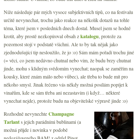
Níže následuje pár mých vysoce subjektivních tipů, co na festivalu
určitě nevynechat, trochu jako reakce na několik dotazů na tohle
téma, které jsem v posledních dnech dostal. Musel jsem se hodně
katalogu
krotit, aby prostě nezkopíroval obsah z
, protože za
pozornost stojí v podstatě všichni. Ale to by tak nějak jako
zjednodušující tip nesloužilo, že jo :o) Sám mám pořadí trochu jiné
(= věci, co jsem nedávno chutnal nebo vím, že budu brzy chutnat
jinde, mohu s klidným svědomím vynechat; naopak se zaměřím na
kousky, které znám málo nebo vůbec), ale třeba to bude mít pro
někoho smysl. Jinak řečeno vás někdy možná posílám popíjet k
vinařům, kde se sám třeba ani nezastavím (i když… některé
vynechat nejde), protože budu na objevitelské výpravě jinde :o)
Champagne
Rozhodně nevynechte
Tarlant
s jejich parádními bublinami (a
možná přijde i novinka v podobě
nedozážoveného BAM! z odrůd Pinot