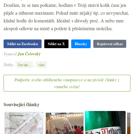
Doufám, že se tam potkáme, hodlám v Tróji strávit kolik času jen
půjde a stihnout maximum. Pokud máte nějaký tip, co nevynechat,
klidně hoďte do komentářů. Ideálně s důvody proč. A nebo mne
alespoň odlovte na místě a pošlete k příslušnému stolečku.
Sdílet na Facebooku
Sdílet na X
Bluesky
Kopírovat odkaz
Vystavil
Jan Čeřovský
Štítky:
,
Jen tak...
víno
Podpořte svého oblíbeného vínopsavce a nezávislé články z
vinného světa!
Související články