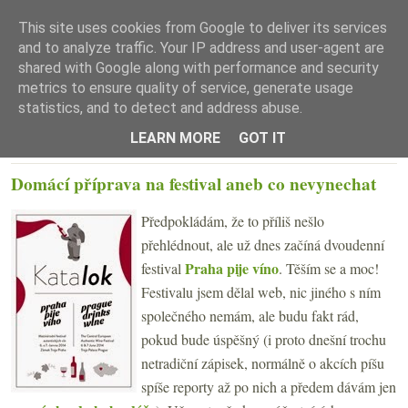
This site uses cookies from Google to deliver its services
and to analyze traffic. Your IP address and user-agent are
shared with Google along with performance and security
metrics to ensure quality of service, generate usage
statistics, and to detect and address abuse.
☰ Menu
LEARN MORE
GOT IT
PÁTEK 6. ČERVNA 2014
Domácí příprava na festival aneb co nevynechat
Předpokládám, že to příliš nešlo
přehlédnout, ale už dnes začíná dvoudenní
Praha pije víno
festival
. Těším se a moc!
Festivalu jsem dělal web, nic jiného s ním
společného nemám, ale budu fakt rád,
pokud bude úspěšný (i proto dnešní trochu
netradiční zápisek, normálně o akcích píšu
spíše reporty až po nich a předem dávám jen