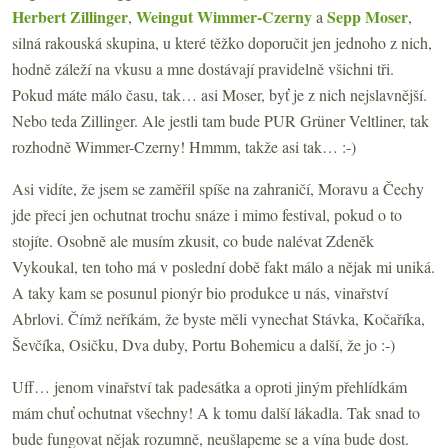
Herbert Zillinger
Weingut Wimmer-Czerny
Sepp Moser
,
a
,
silná rakouská skupina, u které těžko doporučit jen jednoho z nich,
hodně záleží na vkusu a mne dostávají pravidelně všichni tři.
Pokud máte málo času, tak… asi Moser, byť je z nich nejslavnější.
Nebo teda Zillinger. Ale jestli tam bude PUR Grüner Veltliner, tak
rozhodně Wimmer-Czerny! Hmmm, takže asi tak… :-)
Asi vidíte, že jsem se zaměřil spíše na zahraničí, Moravu a Čechy
jde přeci jen ochutnat trochu snáze i mimo festival, pokud o to
stojíte. Osobně ale musím zkusit, co bude nalévat Zdeněk
Vykoukal, ten toho má v poslední době fakt málo a nějak mi uniká.
A taky kam se posunul pionýr bio produkce u nás, vinařství
Abrlovi. Čímž neříkám, že byste měli vynechat Stávka, Kočaříka,
Ševčíka, Osičku, Dva duby, Portu Bohemicu a další, že jo :-)
Uff… jenom vinařství tak padesátka a oproti jiným přehlídkám
mám chuť ochutnat všechny! A k tomu další lákadla. Tak snad to
bude fungovat nějak rozumně, neušlapeme se a vína bude dost.