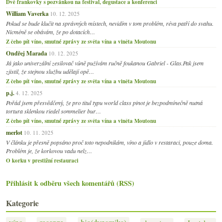
Dvě frankovky s pozvánkou na festival, degustace a konferenci
William Vaverka
10. 12. 2025
Pokud se bude klučit na správných místech, nevidím v tom problém, réva patří do svahu.
Nicméně se obávám, že po dotacích…
Z čeho pít víno, smutné zprávy ze světa vína a viněta Moutonu
Ondřej Marada
10. 12. 2025
Já jako univerzální zesilovač vůně pužívám ručně foukanou Gabriel - Glas.Pak jsem
zjistil, že stejnou službu udělají opě…
Z čeho pít víno, smutné zprávy ze světa vína a viněta Moutonu
p.j.
4. 12. 2025
Pořád jsem přesvědčený, že pro titul typu world class pinot je bezpodmínečně nutná
tortura sklenkou riedel sommelier bur…
Z čeho pít víno, smutné zprávy ze světa vína a viněta Moutonu
merlot
10. 11. 2025
V článku je přesně popsáno proč toto nepodnikám, víno a jídlo v restaraci, pouze doma.
Problém je, že korkovou vadu nelz…
O korku v prestižní restauraci
Přihlásit k odběru všech komentářů (RSS)
Kategorie