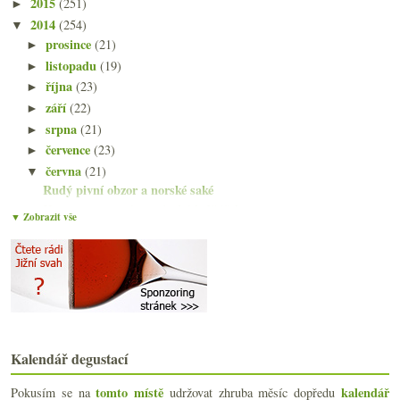
2015
(251)
►
2014
(254)
▼
prosince
(21)
►
listopadu
(19)
►
října
(23)
►
září
(22)
►
srpna
(21)
►
července
(23)
►
června
(21)
▼
Rudý pivní obzor a norské saké
Kryomacerovaný znovínský ledňáček
▼ Zobrazit vše
Muškát v šesti podobách
Zase ty medaile aneb jsou tři čtvrtiny hodně?
Nejen třináctkové ryzlinky s Vinonautem
Letní degustační slunovrat
O neplivání při hromadě sladkých vín
Bubliny, které bych chtěl pít a ne jen občas ochut...
Dvě velmi rozdílné šardonky od La Soufrandise
Kalendář degustací
Modřanský košt s pár moc fajn víny
Gin čtyřikrát jinak s degustační pozvánkou
tomto místě
kalendář
Pokusím se na
udržovat zhruba měsíc dopředu