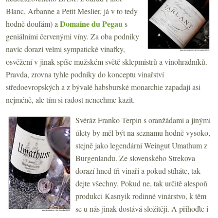
Blanc, Arbanne a Petit Meslier, já v to tedy
Domaine du Pegau
hodně doufám) a
s
geniálními červenými víny. Za oba podniky
navíc dorazí velmi sympatické vinařky,
osvěžení v jinak spíše mužském světě sklepmistrů a vinohradníků.
Pravda, zrovna tyhle podniky do konceptu vinařství
středoevropských a z bývalé habsburské monarchie zapadají asi
nejméně, ale tím si radost nenechme kazit.
Svéráz Franko Terpin s oranžádami a jinými
úlety by měl být na seznamu hodně vysoko,
stejně jako legendární Weingut Umathum z
Burgenlandu. Ze slovenského Strekova
dorazí hned tři vinaři a pokud stíháte, tak
dejte všechny. Pokud ne, tak určitě alespoň
produkci Kasnyik rodinné vinárstvo, k těm
se u nás jinak dostává složitěji. A přihoďte i