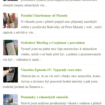
2008
(270)
►
různých (nejen) německých vin...
2007
(108)
►
Parádní Chardonnay od Marady
O víkendu jsem s přáteli popíjel moc příjemný nazrálejší
veltlín z josefovské Kukvičky od Petra Marady ( web , starší
zápisek z návštěvy vin...
Stobodový Riesling a Corpinnat s pozvánkou
Vyrazil jsem na jednu moc fajn masterclass k německým
vínům, určitě o ní bude ještě řeč, a jedním z prezentovaných
vín byl – vzhledem k zamě...
Vinotéka Epizoda IV: Výparník vrací úder
Omlouvám se, že na vás teď s články moc nemyslím, konec
června a července byl pracovně hodně náročný a pak jsem
tradičně prchnul na Šumavu a...
Poznámky z rakouských sámošek
Strávil jsem nedávno prodloužený víkend s rodinou a přáteli