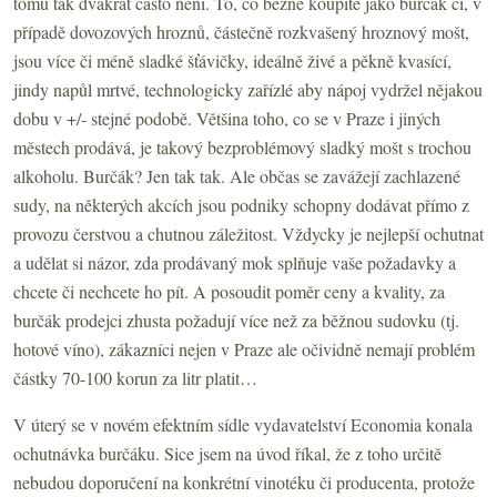
tomu tak dvakrát často není. To, co běžně koupíte jako burčák či, v
případě dovozových hroznů, částečně rozkvašený hroznový mošt,
jsou více či méně sladké šťávičky, ideálně živé a pěkně kvasící,
jindy napůl mrtvé, technologicky zařízlé aby nápoj vydržel nějakou
dobu v +/- stejné podobě. Většina toho, co se v Praze i jiných
městech prodává, je takový bezproblémový sladký mošt s trochou
alkoholu. Burčák? Jen tak tak. Ale občas se zavážejí zachlazené
sudy, na některých akcích jsou podniky schopny dodávat přímo z
provozu čerstvou a chutnou záležitost. Vždycky je nejlepší ochutnat
a udělat si názor, zda prodávaný mok splňuje vaše požadavky a
chcete či nechcete ho pít. A posoudit poměr ceny a kvality, za
burčák prodejci zhusta požadují více než za běžnou sudovku (tj.
hotové víno), zákazníci nejen v Praze ale očividně nemají problém
částky 70-100 korun za litr platit…
V úterý se v novém efektním sídle vydavatelství Economia konala
ochutnávka burčáku. Sice jsem na úvod říkal, že z toho určitě
nebudou doporučení na konkrétní vinotéku či producenta, protože