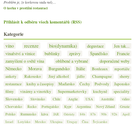
Problém je, že korkovou vadu nelz…
O korku v prestižní restauraci
Přihlásit k odběru všech komentářů (RSS)
Kategorie
víno
recenze
bio(dynamika)
degustace
Jen tak...
vinařství a vinice
bublinky
zprávy
Španělsko
Francie
zamyšlení o světě vína
oblíbené a vybrané
doporučené weby
Německo
Morava
Burgundsko
Itálie
Bordeaux
reportáže
ankety
Rakousko
Jiný alkohol
jídlo
Champagne
sherry
restaurace
knihy a časopisy
Maďarsko
Čechy
Podvody
Japonsko
filmy
vinárny a vinotéky
Supermarketovky
kuchyně
speciality
Slovensko
Slovinsko
Chile
Anglie
USA
Austrálie
video
Chorvatsko
Řecko
Portugalsko
Kypr
Argentina
Nový Zéland
Gruzie
Polsko
Rumunsko
káva
JAR
Odrůdy
84b
87b
90b
92b
Apríl
Izrael
Lotyšsko
Mexiko
Ukrajina
Urugay
Čína
Švýcarsko