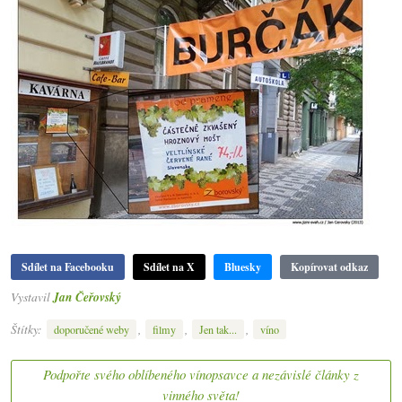
Sdílet na Facebooku
Sdílet na X
Bluesky
Kopírovat odkaz
Vystavil
Jan Čeřovský
Štítky:
,
,
,
doporučené weby
filmy
Jen tak...
víno
Podpořte svého oblíbeného vínopsavce a nezávislé články z
vinného světa!