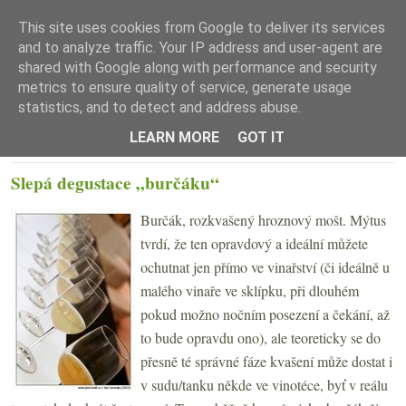
This site uses cookies from Google to deliver its services
and to analyze traffic. Your IP address and user-agent are
shared with Google along with performance and security
metrics to ensure quality of service, generate usage
statistics, and to detect and address abuse.
☰ Menu
LEARN MORE
GOT IT
PÁTEK 20. ZÁŘÍ 2013
Slepá degustace „burčáku“
Burčák, rozkvašený hroznový mošt. Mýtus
tvrdí, že ten opravdový a ideální můžete
ochutnat jen přímo ve vinařství (či ideálně u
malého vinaře ve sklípku, při dlouhém
pokud možno nočním posezení a čekání, až
to bude opravdu ono), ale teoreticky se do
přesně té správné fáze kvašení může dostat i
v sudu/tanku někde ve vinotéce, byť v reálu