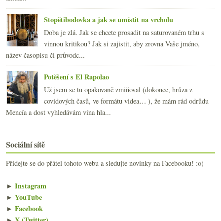
Stopětibodovka a jak se umístit na vrcholu
Doba je zlá. Jak se chcete prosadit na saturovaném trhu s
vinnou kritikou? Jak si zajistit, aby zrovna Vaše jméno,
název časopisu či průvodc...
Potěšení s El Rapolao
Už jsem se tu opakovaně zmiňoval (dokonce, hrůza z
covidových časů, ve formátu videa… ), že mám rád odrůdu
Mencía a dost vyhledávám vína hla...
Sociální sítě
Přidejte se do přátel tohoto webu a sledujte novinky na Facebooku! :o)
►
Instagram
►
YouTube
►
Facebook
►
X (Twitter)