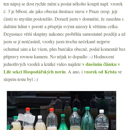
ten nápoj se dost rychle mění a poslat někoho koupit např. vzorek
č. 3 je blbost, ale jako obecná ilustrace stavu v Praze (resp. její
části) to myslím posloužilo. Dorazil jsem v domnění, že zasednu s
dalšími lidmi v porotě a přispěju svými názory k většímu celku.
Degustace větší skupiny nakonec proběhla samostatně později a už
jsem se jí neúčastnil, vzorky jsem trochu nečekaně nejprve
ochutnal sám a ke všem, plus burčáku obecně, podal komentář bez
přípravy rovnou kameru. No nějak to dopadlo :-) Hodnocení
v dnešním článku v
jednotlivých vzorků a krátké video najdete
Life sekci Hospodářských novin
vzorek od Krista
. A ano, i
ve
slepém testu byl ;-)