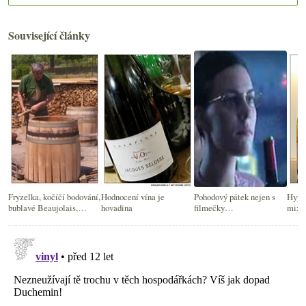
Související články
Fryzelka, kočíčí bodování,
Hodnocení vína je
Pohodový pátek nejen s
Hype
bublavé Beaujolais,
hovadina
filmečky…
mixé
Veuve Clicquot Index