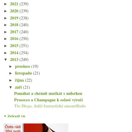
2021
(239)
►
2020
(239)
►
2019
(238)
►
2018
(240)
►
2017
(240)
►
2016
(250)
►
2015
(251)
►
2014
(254)
►
2013
(249)
▼
prosince
(19)
►
listopadu
(21)
►
října
(22)
►
září
(21)
▼
Pomáhat a chránit muškát s milerkou
Prosecco a Champagne k oslavě výročí
Tio Diego, další fantastické amontillado
Vinařství Ilias (ne)portugalové
▼ Zobrazit vše
Francouzsko-novozélandský Sauvignon
Víkendové dojmy ze Somló
Slepá degustace „burčáku“