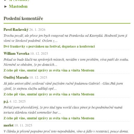
►
Mastodon
Poslední komentáře
Pavel Raclavský
26. 1. 2026
Trochu pozdě, ale přece jen bych reagoval na Frankovku od Kasnyiků. Hodnotil jsem ji
vloni ve Strekově podobně. Ovšem z…
Dvě frankovky s pozvánkou na festival, degustace a konferenci
William Vaverka
10. 12. 2025
Pokud se bude klučit na správných místech, nevidím v tom problém, réva patří do svahu.
Nicméně se obávám, že po dotacích…
Z čeho pít víno, smutné zprávy ze světa vína a viněta Moutonu
Ondřej Marada
10. 12. 2025
Já jako univerzální zesilovač vůně pužívám ručně foukanou Gabriel - Glas.Pak jsem
zjistil, že stejnou službu udělají opě…
Z čeho pít víno, smutné zprávy ze světa vína a viněta Moutonu
p.j.
4. 12. 2025
Pořád jsem přesvědčený, že pro titul typu world class pinot je bezpodmínečně nutná
tortura sklenkou riedel sommelier bur…
Z čeho pít víno, smutné zprávy ze světa vína a viněta Moutonu
merlot
10. 11. 2025
V článku je přesně popsáno proč toto nepodnikám, víno a jídlo v restaraci, pouze doma.