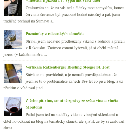
Vinotéka Epizoda IV: Výparník vrací úder
Omlouvám se, že na vás teď s články moc nemyslím, konec
června a července byl pracovně hodně náročný a pak jsem
tradičně prchnul na Šumavu a...
Poznámky z rakouských sámošek
Strávil jsem nedávno prodloužený víkend s rodinou a přáteli
v Rakousku. Zatímco ostatní lyžovali, já si oběhl místní
jezero (v každém směru ...
Vertikála Ratzenberger Riesling Steeger St. Jost
Stává se mi pravidelně, a je nemalá pravděpodobnost že
jsem se tu o problematice za těch 18+ let co píšu blog, a už
předtím o víně psal jind...
Z čeho pít víno, smutné zprávy ze světa vína a viněta
Moutonu
Patlal jsem teď na sociálky video s vinnými sklenkami a
chtěl ho odkázat na blog na tematický článek, ale zjistil, že by si zasloužil
aktua...