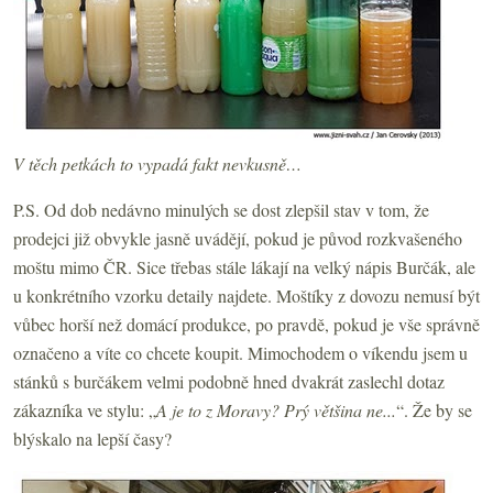
V těch petkách to vypadá fakt nevkusně…
P.S. Od dob nedávno minulých se dost zlepšil stav v tom, že
prodejci již obvykle jasně uvádějí, pokud je původ rozkvašeného
moštu mimo ČR. Sice třebas stále lákají na velký nápis Burčák, ale
u konkrétního vzorku detaily najdete. Moštíky z dovozu nemusí být
vůbec horší než domácí produkce, po pravdě, pokud je vše správně
označeno a víte co chcete koupit. Mimochodem o víkendu jsem u
stánků s burčákem velmi podobně hned dvakrát zaslechl dotaz
zákazníka ve stylu: „
A je to z Moravy? Prý většina ne...
“. Že by se
blýskalo na lepší časy?