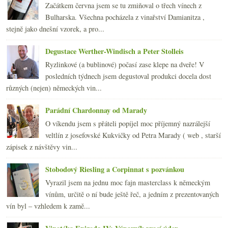
Začátkem června jsem se tu zmiňoval o třech vínech z
února
(20)
►
Bulharska. Všechna pocházela z vinařství Damianitza ,
ledna
(22)
►
stejně jako dnešní vzorek, a pro...
2012
(254)
►
2011
(252)
►
Degustace Werther-Windisch a Peter Stolleis
2010
(249)
►
Ryzlinkové (a bublinové) počasí zase klepe na dveře! V
2009
(249)
►
posledních týdnech jsem degustoval produkci docela dost
2008
(270)
►
různých (nejen) německých vin...
2007
(108)
►
Parádní Chardonnay od Marady
O víkendu jsem s přáteli popíjel moc příjemný nazrálejší
veltlín z josefovské Kukvičky od Petra Marady ( web , starší
zápisek z návštěvy vin...
Stobodový Riesling a Corpinnat s pozvánkou
Vyrazil jsem na jednu moc fajn masterclass k německým
vínům, určitě o ní bude ještě řeč, a jedním z prezentovaných
vín byl – vzhledem k zamě...