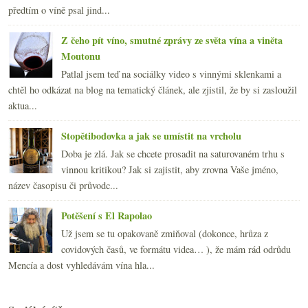
předtím o víně psal jind...
Z čeho pít víno, smutné zprávy ze světa vína a viněta
Moutonu
Patlal jsem teď na sociálky video s vinnými sklenkami a
chtěl ho odkázat na blog na tematický článek, ale zjistil, že by si zasloužil
aktua...
Stopětibodovka a jak se umístit na vrcholu
Doba je zlá. Jak se chcete prosadit na saturovaném trhu s
vinnou kritikou? Jak si zajistit, aby zrovna Vaše jméno,
název časopisu či průvodc...
Potěšení s El Rapolao
Už jsem se tu opakovaně zmiňoval (dokonce, hrůza z
covidových časů, ve formátu videa… ), že mám rád odrůdu
Mencía a dost vyhledávám vína hla...