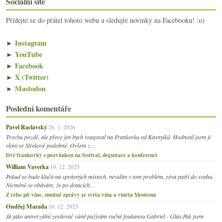
Sociální sítě
Přidejte se do přátel tohoto webu a sledujte novinky na Facebooku! :o)
►
Instagram
►
YouTube
►
Facebook
►
X (Twitter)
►
Mastodon
Poslední komentáře
Pavel Raclavský
26. 1. 2026
Trochu pozdě, ale přece jen bych reagoval na Frankovku od Kasnyiků. Hodnotil jsem ji
vloni ve Strekově podobně. Ovšem z…
Dvě frankovky s pozvánkou na festival, degustace a konferenci
William Vaverka
10. 12. 2025
Pokud se bude klučit na správných místech, nevidím v tom problém, réva patří do svahu.
Nicméně se obávám, že po dotacích…
Z čeho pít víno, smutné zprávy ze světa vína a viněta Moutonu
Ondřej Marada
10. 12. 2025
Já jako univerzální zesilovač vůně pužívám ručně foukanou Gabriel - Glas.Pak jsem