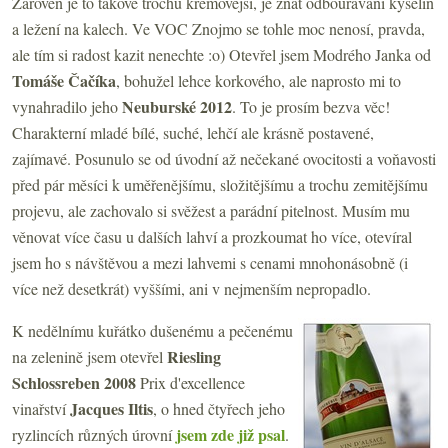
Zároveň je to takové trochu krémovější, je znát odbourávání kyselin
a ležení na kalech. Ve VOC Znojmo se tohle moc nenosí, pravda,
ale tím si radost kazit nenechte :o) Otevřel jsem Modrého Janka od
Tomáše Čačíka
, bohužel lehce korkového, ale naprosto mi to
Neuburské 2012
vynahradilo jeho
. To je prosím bezva věc!
Charakterní mladé bílé, suché, lehčí ale krásně postavené,
zajímavé. Posunulo se od úvodní až nečekané ovocitosti a voňavosti
před pár měsíci k uměřenějšímu, složitějšímu a trochu zemitějšímu
projevu, ale zachovalo si svěžest a parádní pitelnost. Musím mu
věnovat více času u dalších lahví a prozkoumat ho více, otevíral
jsem ho s návštěvou a mezi lahvemi s cenami mnohonásobně (i
více než desetkrát) vyššími, ani v nejmenším nepropadlo.
K nedělnímu kuřátko dušenému a pečenému
Riesling
na zelenině jsem otevřel
Schlossreben 2008
Prix d'excellence
Jacques Iltis
vinařství
, o hned čtyřech jeho
jsem zde již psal
ryzlincích různých úrovní
.