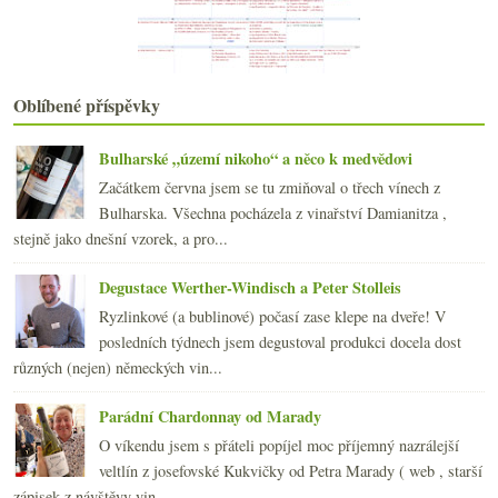
Dobrá vinice s jídlem párovaná
srpna
(22)
►
července
(22)
►
června
(17)
►
Oblíbené příspěvky
května
(21)
►
dubna
(21)
►
Bulharské „území nikoho“ a něco k medvědovi
března
(21)
►
Začátkem června jsem se tu zmiňoval o třech vínech z
února
(20)
►
Bulharska. Všechna pocházela z vinařství Damianitza ,
ledna
(22)
►
stejně jako dnešní vzorek, a pro...
2012
(254)
►
2011
(252)
►
Degustace Werther-Windisch a Peter Stolleis
2010
(249)
►
Ryzlinkové (a bublinové) počasí zase klepe na dveře! V
2009
(249)
►
posledních týdnech jsem degustoval produkci docela dost
2008
(270)
►
různých (nejen) německých vin...
2007
(108)
►
Parádní Chardonnay od Marady
O víkendu jsem s přáteli popíjel moc příjemný nazrálejší
veltlín z josefovské Kukvičky od Petra Marady ( web , starší
zápisek z návštěvy vin...