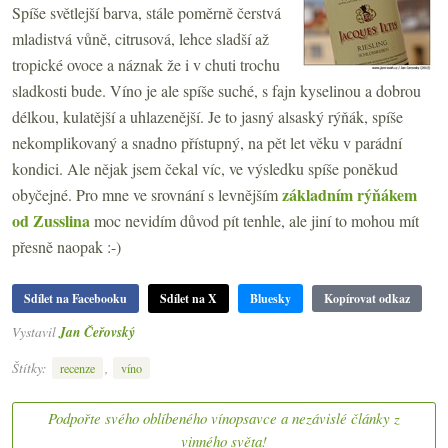
Spíše světlejší barva, stále poměrně čerstvá
mladistvá vůně, citrusová, lehce sladší až
tropické ovoce a náznak že i v chuti trochu
sladkosti bude. Víno je ale spíše suché, s fajn kyselinou a dobrou
délkou, kulatější a uhlazenější. Je to jasný alsaský rýňák, spíše
nekomplikovaný a snadno přístupný, na pět let věku v parádní
kondici. Ale nějak jsem čekal víc, ve výsledku spíše poněkud
základním rýňákem
obyčejné. Pro mne ve srovnání s levnějším
od Zusslina
moc nevidím důvod pít tenhle, ale jiní to mohou mít
přesně naopak :-)
Sdílet na Facebooku
Sdílet na X
Bluesky
Kopírovat odkaz
Vystavil
Jan Čeřovský
Štítky:
,
recenze
víno
Podpořte svého oblíbeného vínopsavce a nezávislé články z
vinného světa!