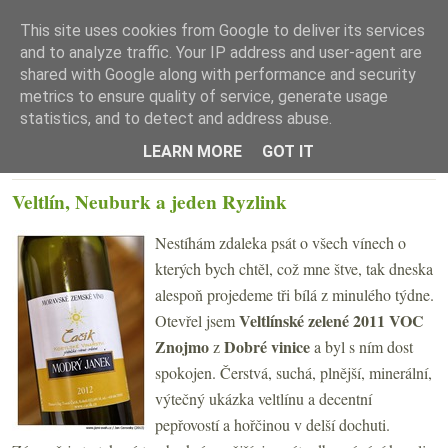
This site uses cookies from Google to deliver its services
and to analyze traffic. Your IP address and user-agent are
shared with Google along with performance and security
metrics to ensure quality of service, generate usage
statistics, and to detect and address abuse.
☰ Menu
LEARN MORE
GOT IT
ÚTERÝ 17. ZÁŘÍ 2013
Veltlín, Neuburk a jeden Ryzlink
Nestíhám zdaleka psát o všech vínech o
kterých bych chtěl, což mne štve, tak dneska
alespoň projedeme tři bílá z minulého týdne.
Veltlínské zelené 2011 VOC
Otevřel jsem
Znojmo
Dobré vinice
z
a byl s ním dost
spokojen. Čerstvá, suchá, plnější, minerální,
výtečný ukázka veltlínu a decentní
pepřovostí a hořčinou v delší dochuti.