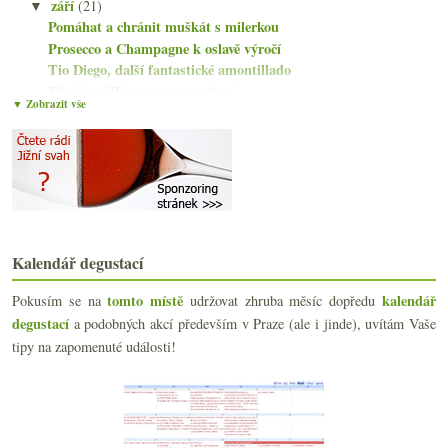
září
(21)
▼
Pomáhat a chránit muškát s milerkou
Prosecco a Champagne k oslavě výročí
Tio Diego, další fantastické amontillado
Vinařství Ilias (ne)portugalové
▼ Zobrazit vše
Francouzsko-novozélandský Sauvignon
Víkendové dojmy ze Somló
Slepá degustace „burčáku“
Tibor Melecsky v tekuté podobě
Kávový tip pro vínomilce
Veltlín, Neuburk a jeden Ryzlink
Barbólo, Parbólo či raději Noto?
Kalendář degustací
48 vín z finále Vinaře roku 2013
Hora příjemných zážitků
tomto místě
kalendář
Pokusím se na
udržovat zhruba měsíc dopředu
Frankovka od Heidi
degustací
a podobných akcí především v Praze (ale i jinde), uvítám Vaše
Archetypální nádherné Chablis
tipy na zapomenuté události!
Jiná vína potřetí, tentokrát v Modřanech
Lafite za správný odhad, vše Chardonnay a Cabernet...
Fantastická Botaina a pozvánka na Jiná vína
Kristovy rány čerstvě rozkvašené
Dva rakouské veltlíny