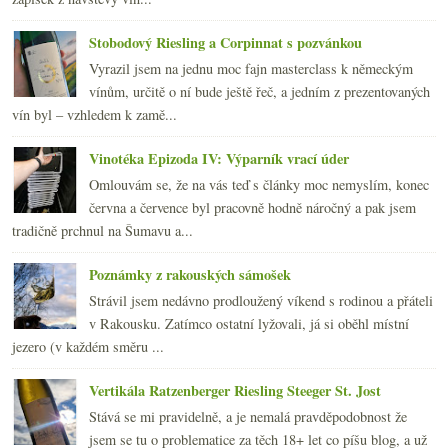
Stobodový Riesling a Corpinnat s pozvánkou
Vyrazil jsem na jednu moc fajn masterclass k německým
vínům, určitě o ní bude ještě řeč, a jedním z prezentovaných
vín byl – vzhledem k zamě...
Vinotéka Epizoda IV: Výparník vrací úder
Omlouvám se, že na vás teď s články moc nemyslím, konec
června a července byl pracovně hodně náročný a pak jsem
tradičně prchnul na Šumavu a...
Poznámky z rakouských sámošek
Strávil jsem nedávno prodloužený víkend s rodinou a přáteli
v Rakousku. Zatímco ostatní lyžovali, já si oběhl místní
jezero (v každém směru ...
Vertikála Ratzenberger Riesling Steeger St. Jost
Stává se mi pravidelně, a je nemalá pravděpodobnost že
jsem se tu o problematice za těch 18+ let co píšu blog, a už