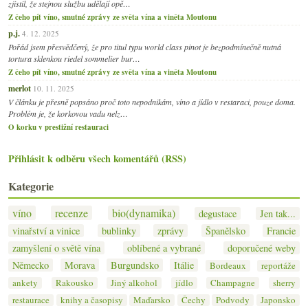
zjistil, že stejnou službu udělají opě…
Z čeho pít víno, smutné zprávy ze světa vína a viněta Moutonu
p.j.
4. 12. 2025
Pořád jsem přesvědčený, že pro titul typu world class pinot je bezpodmínečně nutná
tortura sklenkou riedel sommelier bur…
Z čeho pít víno, smutné zprávy ze světa vína a viněta Moutonu
merlot
10. 11. 2025
V článku je přesně popsáno proč toto nepodnikám, víno a jídlo v restaraci, pouze doma.
Problém je, že korkovou vadu nelz…
O korku v prestižní restauraci
Přihlásit k odběru všech komentářů (RSS)
Kategorie
víno
recenze
bio(dynamika)
degustace
Jen tak...
vinařství a vinice
bublinky
zprávy
Španělsko
Francie
zamyšlení o světě vína
oblíbené a vybrané
doporučené weby
Německo
Morava
Burgundsko
Itálie
Bordeaux
reportáže
ankety
Rakousko
Jiný alkohol
jídlo
Champagne
sherry
restaurace
knihy a časopisy
Maďarsko
Čechy
Podvody
Japonsko