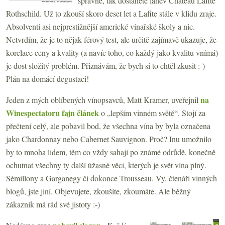
správně, tak dostanete láhev Château Lafite
Rothschild. Už to zkouší skoro deset let a Lafite stále v klidu zraje.
Absolventi asi nejprestižnější americké vinařské školy a nic.
Netvrdím, že je to nějak férový test, ale určitě zajímavě ukazuje, že
korelace ceny a kvality (a navíc toho, co každý jako kvalitu vnímá)
je dost složitý problém. Přiznávám, že bych si to chtěl zkusit :-)
Plán na domácí degustaci!
na
Jeden z mých oblíbených vínopsavců, Matt Kramer, uveřejnil
Winespectatoru fajn článek
o „lepším vinném světě“. Stojí za
přečtení celý, ale pobavil bod, že všechna vína by byla označena
jako Chardonnay nebo Cabernet Sauvignon. Proč? Inu umožnilo
by to mnoha lidem, těm co vždy sahají po známé odrůdě, konečně
ochutnat všechny ty další úžasné věci, kterých je svět vína plný.
Sémillony a Garganegy či dokonce Trousseau. Vy, čtenáři vinných
blogů, jste jiní. Objevujete, zkoušíte, zkoumáte. Ale běžný
zákazník má rád své jistoty :-)