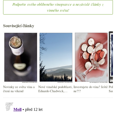
Podpořte svého oblíbeného vínopsavce a nezávislé články z
vinného světa!
Související články
Novinky ze světa vína a
Nové vinařské podoblasti,
Investujete do vína? Ještě
Polon
čtení na víkend
Eduardo Chadwick,
ne?!?
Sauvi
supermarketovky
stavu
blog