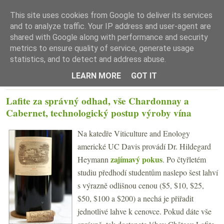
This site uses cookies from Google to deliver its services
and to analyze traffic. Your IP address and user-agent are
shared with Google along with performance and security
metrics to ensure quality of service, generate usage
statistics, and to detect and address abuse.
☰ Menu
LEARN MORE
GOT IT
PÁTEK 6. ZÁŘÍ 2013
Lafite za správný odhad, vše Chardonnay a
Cabernet, technologický postup výroby vína
Na katedře Viticulture and Enology
americké UC Davis provádí Dr. Hildegard
zajímavý pokus
Heymann
. Po čtyřletém
studiu předhodí studentům naslepo šest lahví
s výrazně odlišnou cenou ($5, $10, $25,
$50, $100 a $200) a nechá je přiřadit
jednotlivé lahve k cenovce. Pokud dáte vše