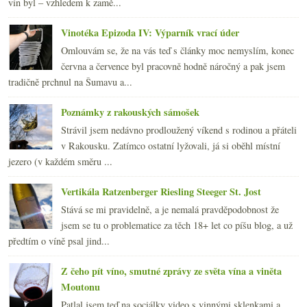
vín byl – vzhledem k zamě...
Vinotéka Epizoda IV: Výparník vrací úder
Omlouvám se, že na vás teď s články moc nemyslím, konec
června a července byl pracovně hodně náročný a pak jsem
tradičně prchnul na Šumavu a...
Poznámky z rakouských sámošek
Strávil jsem nedávno prodloužený víkend s rodinou a přáteli
v Rakousku. Zatímco ostatní lyžovali, já si oběhl místní
jezero (v každém směru ...
Vertikála Ratzenberger Riesling Steeger St. Jost
Stává se mi pravidelně, a je nemalá pravděpodobnost že
jsem se tu o problematice za těch 18+ let co píšu blog, a už
předtím o víně psal jind...
Z čeho pít víno, smutné zprávy ze světa vína a viněta
Moutonu
Patlal jsem teď na sociálky video s vinnými sklenkami a