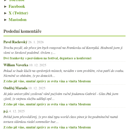
►
Facebook
►
X (Twitter)
►
Mastodon
Poslední komentáře
Pavel Raclavský
26. 1. 2026
Trochu pozdě, ale přece jen bych reagoval na Frankovku od Kasnyiků. Hodnotil jsem ji
vloni ve Strekově podobně. Ovšem z…
Dvě frankovky s pozvánkou na festival, degustace a konferenci
William Vaverka
10. 12. 2025
Pokud se bude klučit na správných místech, nevidím v tom problém, réva patří do svahu.
Nicméně se obávám, že po dotacích…
Z čeho pít víno, smutné zprávy ze světa vína a viněta Moutonu
Ondřej Marada
10. 12. 2025
Já jako univerzální zesilovač vůně pužívám ručně foukanou Gabriel - Glas.Pak jsem
zjistil, že stejnou službu udělají opě…
Z čeho pít víno, smutné zprávy ze světa vína a viněta Moutonu
p.j.
4. 12. 2025
Pořád jsem přesvědčený, že pro titul typu world class pinot je bezpodmínečně nutná
tortura sklenkou riedel sommelier bur…
Z čeho pít víno, smutné zprávy ze světa vína a viněta Moutonu