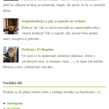
chtěl ho odkázat na blog na tematický článek, ale zjistil, že by si zasloužil
aktua...
Stopětibodovka a jak se umístit na vrcholu
Doba je zlá. Jak se chcete prosadit na saturovaném trhu s
vinnou kritikou? Jak si zajistit, aby zrovna Vaše jméno,
název časopisu či průvodc...
Potěšení s El Rapolao
Už jsem se tu opakovaně zmiňoval (dokonce, hrůza z
covidových časů, ve formátu videa… ), že mám rád odrůdu
Mencía a dost vyhledávám vína hla...
Sociální sítě
Přidejte se do přátel tohoto webu a sledujte novinky na Facebooku! :o)
►
Instagram
►
YouTube