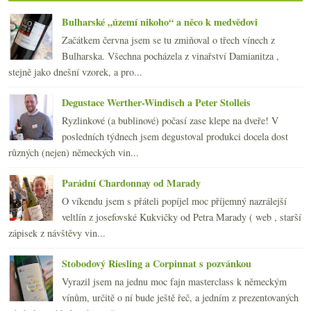
dubna
(21)
►
Bulharské „území nikoho“ a něco k medvědovi
března
(21)
►
Začátkem června jsem se tu zmiňoval o třech vínech z
února
(20)
►
Bulharska. Všechna pocházela z vinařství Damianitza ,
ledna
(22)
►
stejně jako dnešní vzorek, a pro...
2012
(254)
►
2011
(252)
►
Degustace Werther-Windisch a Peter Stolleis
2010
(249)
►
Ryzlinkové (a bublinové) počasí zase klepe na dveře! V
2009
(249)
►
posledních týdnech jsem degustoval produkci docela dost
2008
(270)
►
různých (nejen) německých vin...
2007
(108)
►
Parádní Chardonnay od Marady
O víkendu jsem s přáteli popíjel moc příjemný nazrálejší
veltlín z josefovské Kukvičky od Petra Marady ( web , starší
zápisek z návštěvy vin...
Stobodový Riesling a Corpinnat s pozvánkou
Vyrazil jsem na jednu moc fajn masterclass k německým
vínům, určitě o ní bude ještě řeč, a jedním z prezentovaných