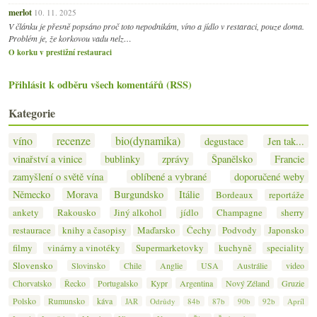
merlot
10. 11. 2025
V článku je přesně popsáno proč toto nepodnikám, víno a jídlo v restaraci, pouze doma.
Problém je, že korkovou vadu nelz…
O korku v prestižní restauraci
Přihlásit k odběru všech komentářů (RSS)
Kategorie
víno
recenze
bio(dynamika)
degustace
Jen tak...
vinařství a vinice
bublinky
zprávy
Španělsko
Francie
zamyšlení o světě vína
oblíbené a vybrané
doporučené weby
Německo
Morava
Burgundsko
Itálie
Bordeaux
reportáže
ankety
Rakousko
Jiný alkohol
jídlo
Champagne
sherry
restaurace
knihy a časopisy
Maďarsko
Čechy
Podvody
Japonsko
filmy
vinárny a vinotéky
Supermarketovky
kuchyně
speciality
Slovensko
Slovinsko
Chile
Anglie
USA
Austrálie
video
Chorvatsko
Řecko
Portugalsko
Kypr
Argentina
Nový Zéland
Gruzie
Polsko
Rumunsko
káva
JAR
Odrůdy
84b
87b
90b
92b
Apríl