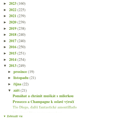
2023
(160)
►
2022
(225)
►
2021
(239)
►
2020
(239)
►
2019
(238)
►
2018
(240)
►
2017
(240)
►
2016
(250)
►
2015
(251)
►
2014
(254)
►
2013
(249)
▼
prosince
(19)
►
listopadu
(21)
►
října
(22)
►
září
(21)
▼
Pomáhat a chránit muškát s milerkou
Prosecco a Champagne k oslavě výročí
Tio Diego, další fantastické amontillado
Vinařství Ilias (ne)portugalové
▼ Zobrazit vše