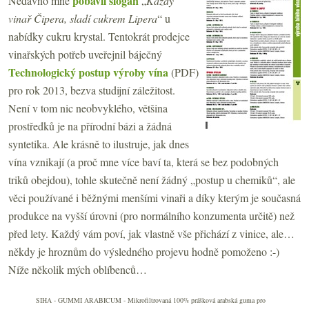
pobavil slogan
Nedávno mne
„
Každý
vinař Čipera, sladí cukrem Lipera
“ u
nabídky cukru krystal. Tentokrát prodejce
vinařských potřeb uveřejnil báječný
Technologický postup výroby vína
(PDF)
pro rok 2013, bezva studijní záležitost.
Není v tom nic neobvyklého, většina
prostředků je na přírodní bázi a žádná
syntetika. Ale krásně to ilustruje, jak dnes
vína vznikají (a proč mne více baví ta, která se bez podobných
triků obejdou), tohle skutečně není žádný „postup u chemiků“, ale
věci používané i běžnými menšími vinaři a díky kterým je současná
produkce na vyšší úrovni (pro normálního konzumenta určitě) než
před lety. Každý vám poví, jak vlastně vše přichází z vinice, ale…
někdy je hroznům do výsledného projevu hodně pomoženo :-)
Níže několik mých oblíbenců…
SIHA - GUMMI ARABICUM - Mikrofiltrovaná 100% prášková arabská guma pro