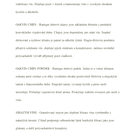
stabilizaci vín. Zlepšuje pocit v ústech a harmonizuje víno s vysokým obsahem
kyselin a alkoholu.
OAKVIN CHIPS - Barrique dubové chipsy jsou základním řešením z produktů
konvekčního vypalování dubu. Chipsy jsou doporučeny pro zrání vín. Snadné
dávkování a rychlost účinku je patrné za několik týdnů. Elagin-tříslovin produktu
přispívá schématu vín, zlepšuje jejich strukturu a komplexnost, zatímco uvolnění
polysacharidů vytváří příjemný pocit sladkosti.
OAKVIN CHIPS POWDER - Barrique dubový prášek. Jedná se o velmi účinnou
ochranu proti oxidaci a to díky vysokému obsahu pozitivních tříslovin a elegických
taninů z francouzského dubu. Elagické taniny vyvazují kyslík a proto mošt
neoxiduje. Potlačuje vegetativní drsné aroma. Poskytuje stabilní ovocnost pro mošt a
víno.
SIHAZYM FINE - Granulovaný enzym pro zlepšení filtrace vína vyrobeného z
nahnilých hroznů. Cíleně podporuje odbourávání látek brzdících filtraci jako jsou
glukany a další polysacharidové komplexy