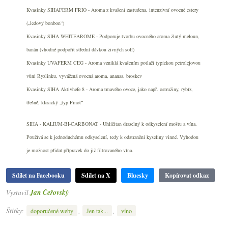
Kvasinky SIHAFERM FRIO - Aroma z kvašení zastudena, intenzivní ovocné estery
(„ledový bonbon“)
Kvasinky SIHA WHITEAROME - Podporuje tvorbu ovocného aroma žlutý meloun,
banán (vhodné podpořit střední dávkou živných solí)
Kvasinky UVAFERM CEG - Aroma vzniklá kvašením potlačí typickou petrolejovou
vůni Ryzlinku, vyvážená ovocná aroma, ananas, broskev
Kvasinky SIHA Aktivhefe 8 - Aroma tmavého ovoce, jako např. ostružiny, rybíz,
třešně, klasický „typ Pinot“
SIHA - KALIUM-BI-CARBONAT - Uhličitan draselný k odkyselení moštu a vína.
Používá se k jednoduchému odkyselení, tedy k odstranění kyseliny vinné. Výhodou
je možnost přidat přípravek do již filtrovaného vína.
Sdílet na Facebooku
Sdílet na X
Bluesky
Kopírovat odkaz
Vystavil
Jan Čeřovský
Štítky:
,
,
doporučené weby
Jen tak...
víno