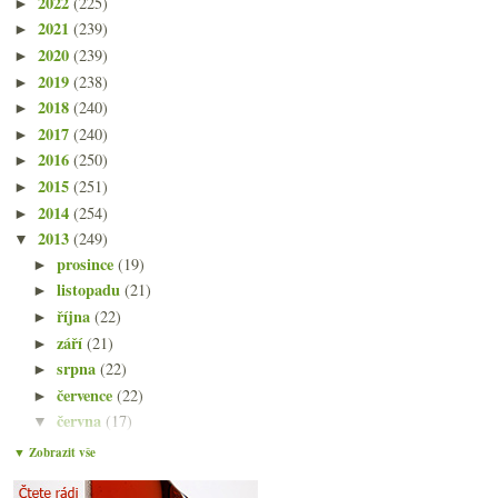
2022
(225)
►
2021
(239)
►
2020
(239)
►
2019
(238)
►
2018
(240)
►
2017
(240)
►
2016
(250)
►
2015
(251)
►
2014
(254)
►
2013
(249)
▼
prosince
(19)
►
listopadu
(21)
►
října
(22)
►
září
(21)
►
srpna
(22)
►
července
(22)
►
června
(17)
▼
Relikty minulosti s Buškem z Velhartic
▼ Zobrazit vše
Oblíbené viněty
Provinile s voňavým červeným slaďákem