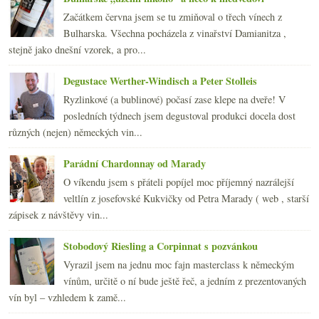
►
2011
(252)
Začátkem června jsem se tu zmiňoval o třech vínech z
►
2010
Bulharska. Všechna pocházela z vinařství Damianitza ,
(249)
►
stejně jako dnešní vzorek, a pro...
2009
(249)
►
2008
(270)
►
Degustace Werther-Windisch a Peter Stolleis
2007
(108)
►
Ryzlinkové (a bublinové) počasí zase klepe na dveře! V
posledních týdnech jsem degustoval produkci docela dost
různých (nejen) německých vin...
Parádní Chardonnay od Marady
O víkendu jsem s přáteli popíjel moc příjemný nazrálejší
veltlín z josefovské Kukvičky od Petra Marady ( web , starší
zápisek z návštěvy vin...
Stobodový Riesling a Corpinnat s pozvánkou
Vyrazil jsem na jednu moc fajn masterclass k německým
vínům, určitě o ní bude ještě řeč, a jedním z prezentovaných
vín byl – vzhledem k zamě...