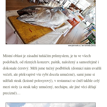
Místní oblast je zásadní tuňáčím průmyslem, je tu ve všech
podobách, od různých konzerv, paštik, naložený a samozřejmě i
dokonale čerstvý. Měli jsme tučný podbřišek (domácí nám uvařili
večeři, ale překvapivě vše rybí docela umučené), sami jsme si
udělali steak (krásně polosyrový), v restauraci se čněl takhle celý
mezi stoly (a steak taky umučený, nechápu, ale jiné věci dělají
precizně)…