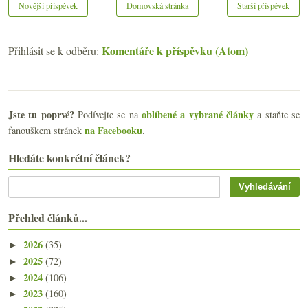
Novější příspěvek
Domovská stránka
Starší příspěvek
Komentáře k příspěvku (Atom)
Přihlásit se k odběru:
Jste tu poprvé?
oblíbené a vybrané články
Podívejte se na
a staňte se
na Facebooku
fanouškem stránek
.
Hledáte konkrétní článek?
Přehled článků...
2026
(35)
►
2025
(72)
►
2024
(106)
►
2023
(160)
►