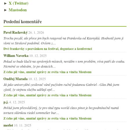
►
X (Twitter)
►
Mastodon
Poslední komentáře
Pavel Raclavský
26. 1. 2026
Trochu pozdě, ale přece jen bych reagoval na Frankovku od Kasnyiků. Hodnotil jsem ji
vloni ve Strekově podobně. Ovšem z…
Dvě frankovky s pozvánkou na festival, degustace a konferenci
William Vaverka
10. 12. 2025
Pokud se bude klučit na správných místech, nevidím v tom problém, réva patří do svahu.
Nicméně se obávám, že po dotacích…
Z čeho pít víno, smutné zprávy ze světa vína a viněta Moutonu
Ondřej Marada
10. 12. 2025
Já jako univerzální zesilovač vůně pužívám ručně foukanou Gabriel - Glas.Pak jsem
zjistil, že stejnou službu udělají opě…
Z čeho pít víno, smutné zprávy ze světa vína a viněta Moutonu
p.j.
4. 12. 2025
Pořád jsem přesvědčený, že pro titul typu world class pinot je bezpodmínečně nutná
tortura sklenkou riedel sommelier bur…
Z čeho pít víno, smutné zprávy ze světa vína a viněta Moutonu
merlot
10. 11. 2025