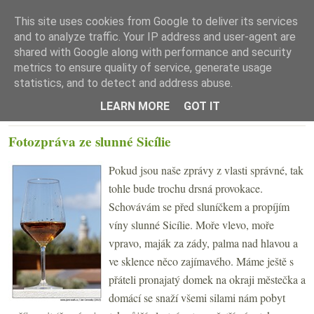
This site uses cookies from Google to deliver its services
and to analyze traffic. Your IP address and user-agent are
shared with Google along with performance and security
metrics to ensure quality of service, generate usage
statistics, and to detect and address abuse.
☰ Menu
LEARN MORE
GOT IT
ÚTERÝ 4. ČERVNA 2013
Fotozpráva ze slunné Sicílie
Pokud jsou naše zprávy z vlasti správné, tak
tohle bude trochu drsná provokace.
Schovávám se před sluníčkem a propíjím
víny slunné Sicílie. Moře vlevo, moře
vpravo, maják za zády, palma nad hlavou a
ve sklence něco zajímavého. Máme ještě s
přáteli pronajatý domek na okraji městečka a
domácí se snaží všemi silami nám pobyt