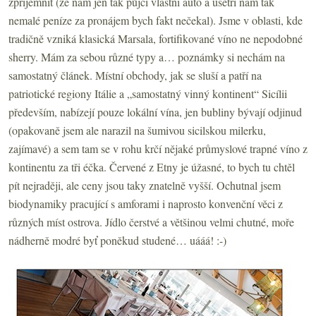
zpříjemnit (že nám jen tak půjčí vlastní auto a ušetří nám tak
nemalé peníze za pronájem bych fakt nečekal). Jsme v oblasti, kde
tradičně vzniká klasická Marsala, fortifikované víno ne nepodobné
sherry. Mám za sebou různé typy a… poznámky si nechám na
samostatný článek. Místní obchody, jak se sluší a patří na
patriotické regiony Itálie a „samostatný vinný kontinent“ Sicílii
především, nabízejí pouze lokální vína, jen bubliny bývají odjinud
(opakovaně jsem ale narazil na šumivou sicilskou milerku,
zajímavé) a sem tam se v rohu krčí nějaké průmyslové trapné víno z
kontinentu za tři éčka. Červené z Etny je úžasné, to bych tu chtěl
pít nejraději, ale ceny jsou taky znatelně vyšší. Ochutnal jsem
biodynamiky pracující s amforami i naprosto konvenční věci z
různých míst ostrova. Jídlo čerstvé a většinou velmi chutné, moře
nádherně modré byť poněkud studené… uááá! :-)