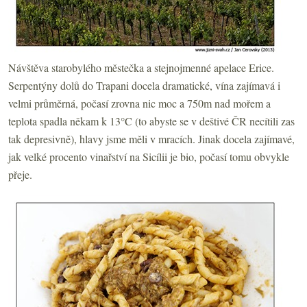
Návštěva starobylého městečka a stejnojmenné apelace Erice.
Serpentýny dolů do Trapani docela dramatické, vína zajímavá i
velmi průměrná, počasí zrovna nic moc a 750m nad mořem a
teplota spadla někam k 13°C (to abyste se v deštivé ČR necítili zas
tak depresivně), hlavy jsme měli v mracích. Jinak docela zajímavé,
jak velké procento vinařství na Sicílii je bio, počasí tomu obvykle
přeje.