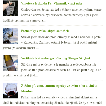
Vinotéka Epizoda IV: Výparník vrací úder
Omlouvám se, že na vás teď s články moc nemyslím, konec
června a července byl pracovně hodně náročný a pak jsem
tradičně prchnul na Šumavu a...
Poznámky z rakouských sámošek
Strávil jsem nedávno prodloužený víkend s rodinou a přáteli
v Rakousku. Zatímco ostatní lyžovali, já si oběhl místní
jezero (v každém směru ...
Vertikála Ratzenberger Riesling Steeger St. Jost
Stává se mi pravidelně, a je nemalá pravděpodobnost že
jsem se tu o problematice za těch 18+ let co píšu blog, a už
předtím o víně psal jind...
Z čeho pít víno, smutné zprávy ze světa vína a viněta
Moutonu
Patlal jsem teď na sociálky video s vinnými sklenkami a
chtěl ho odkázat na blog na tematický článek, ale zjistil, že by si zasloužil