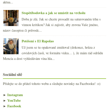
aktua...
Stopětibodovka a jak se umístit na vrcholu
Doba je zlá. Jak se chcete prosadit na saturovaném trhu s
vinnou kritikou? Jak si zajistit, aby zrovna Vaše jméno,
název časopisu či průvodc...
Potěšení s El Rapolao
Už jsem se tu opakovaně zmiňoval (dokonce, hrůza z
covidových časů, ve formátu videa… ), že mám rád odrůdu
Mencía a dost vyhledávám vína hla...
Sociální sítě
Přidejte se do přátel tohoto webu a sledujte novinky na Facebooku! :o)
►
Instagram
►
YouTube
►
Facebook