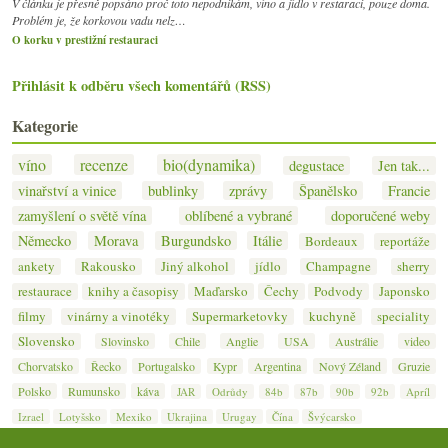
V článku je přesně popsáno proč toto nepodnikám, víno a jídlo v restaraci, pouze doma.
Problém je, že korkovou vadu nelz…
O korku v prestižní restauraci
Přihlásit k odběru všech komentářů (RSS)
Kategorie
víno
recenze
bio(dynamika)
degustace
Jen tak...
vinařství a vinice
bublinky
zprávy
Španělsko
Francie
zamyšlení o světě vína
oblíbené a vybrané
doporučené weby
Německo
Morava
Burgundsko
Itálie
Bordeaux
reportáže
ankety
Rakousko
Jiný alkohol
jídlo
Champagne
sherry
restaurace
knihy a časopisy
Maďarsko
Čechy
Podvody
Japonsko
filmy
vinárny a vinotéky
Supermarketovky
kuchyně
speciality
Slovensko
Slovinsko
Chile
Anglie
USA
Austrálie
video
Chorvatsko
Řecko
Portugalsko
Kypr
Argentina
Nový Zéland
Gruzie
Polsko
Rumunsko
káva
JAR
Odrůdy
84b
87b
90b
92b
Apríl
Izrael
Lotyšsko
Mexiko
Ukrajina
Urugay
Čína
Švýcarsko