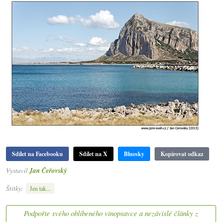
Sdílet na Facebooku
Sdílet na X
Bluesky
Kopírovat odkaz
Vystavil
Jan Čeřovský
Štítky:
Jen tak...
Podpořte svého oblíbeného vínopsavce a nezávislé články z