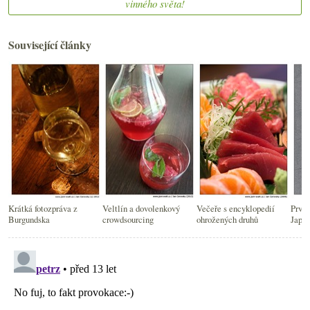
vinného světa!
Související články
Krátká fotozpráva z
Veltlín a dovolenkový
Večeře s encyklopedií
První
Burgundska
crowdsourcing
ohrožených druhů
Japo