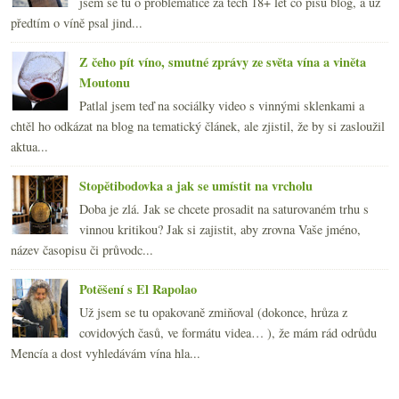
jsem se tu o problematice za těch 18+ let co píšu blog, a už
předtím o víně psal jind...
Z čeho pít víno, smutné zprávy ze světa vína a viněta
Moutonu
Patlal jsem teď na sociálky video s vinnými sklenkami a
chtěl ho odkázat na blog na tematický článek, ale zjistil, že by si zasloužil
aktua...
Stopětibodovka a jak se umístit na vrcholu
Doba je zlá. Jak se chcete prosadit na saturovaném trhu s
vinnou kritikou? Jak si zajistit, aby zrovna Vaše jméno,
název časopisu či průvodc...
Potěšení s El Rapolao
Už jsem se tu opakovaně zmiňoval (dokonce, hrůza z
covidových časů, ve formátu videa… ), že mám rád odrůdu
Mencía a dost vyhledávám vína hla...