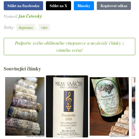
Sdílet na Facebooku
Sdílet na X
Bluesky
Kopírovat odkaz
Vystavil
Jan Čeřovský
Štítky:
,
degustace
víno
Podpořte svého oblíbeného vínopsavce a nezávislé články z
vinného světa!
Související články