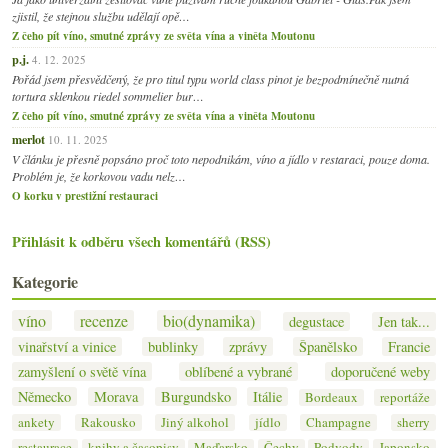
zjistil, že stejnou službu udělají opě…
Z čeho pít víno, smutné zprávy ze světa vína a viněta Moutonu
p.j.
4. 12. 2025
Pořád jsem přesvědčený, že pro titul typu world class pinot je bezpodmínečně nutná
tortura sklenkou riedel sommelier bur…
Z čeho pít víno, smutné zprávy ze světa vína a viněta Moutonu
merlot
10. 11. 2025
V článku je přesně popsáno proč toto nepodnikám, víno a jídlo v restaraci, pouze doma.
Problém je, že korkovou vadu nelz…
O korku v prestižní restauraci
Přihlásit k odběru všech komentářů (RSS)
Kategorie
víno
recenze
bio(dynamika)
degustace
Jen tak...
vinařství a vinice
bublinky
zprávy
Španělsko
Francie
zamyšlení o světě vína
oblíbené a vybrané
doporučené weby
Německo
Morava
Burgundsko
Itálie
Bordeaux
reportáže
ankety
Rakousko
Jiný alkohol
jídlo
Champagne
sherry
restaurace
knihy a časopisy
Maďarsko
Čechy
Podvody
Japonsko