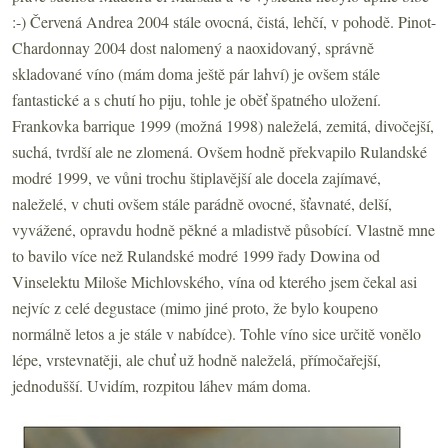
:-) Červená Andrea 2004 stále ovocná, čistá, lehčí, v pohodě. Pinot-
Chardonnay 2004 dost nalomený a naoxidovaný, správně
skladované víno (mám doma ještě pár lahví) je ovšem stále
fantastické a s chutí ho piju, tohle je oběť špatného uložení.
Frankovka barrique 1999 (možná 1998) naleželá, zemitá, divočejší,
suchá, tvrdší ale ne zlomená. Ovšem hodně překvapilo Rulandské
modré 1999, ve vůni trochu štiplavější ale docela zajímavé,
naleželé, v chuti ovšem stále parádně ovocné, šťavnaté, delší,
vyvážené, opravdu hodně pěkné a mladistvě působící. Vlastně mne
to bavilo více než Rulandské modré 1999 řady Dowina od
Vinselektu Miloše Michlovského, vína od kterého jsem čekal asi
nejvíc z celé degustace (mimo jiné proto, že bylo koupeno
normálně letos a je stále v nabídce). Tohle víno sice určitě vonělo
lépe, vrstevnatěji, ale chuť už hodně naleželá, přímočařejší,
jednodušší. Uvidím, rozpitou láhev mám doma.