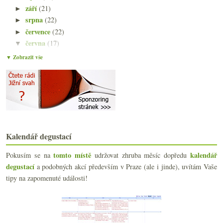
září
(21)
►
srpna
(22)
►
července
(22)
►
června
(17)
▼
Relikty minulosti s Buškem z Velhartic
▼ Zobrazit vše
Oblíbené viněty
Provinile s voňavým červeným slaďákem
Růžové až červené šumivé z Jury
Nejen mladé německé ryzlinky s Vinonautem
Chlazení základní Dobrou vinicí
Preference pro korková vína, šroubovací korek, nej...
Osvěžení šumivým ročníkovým safírem
Kalendář degustací
O vínech z Madeiry nad výtečnými vzorky
Fajn pinot a velmi pitelná frankovka
tomto místě
kalendář
Pokusím se na
udržovat zhruba měsíc dopředu
Výprodejový Semillon ze supermarketu
degustací
a podobných akcí především v Praze (ale i jinde), uvítám Vaše
Sicilské Nerello Mascalese a Girolamo Russo
tipy na zapomenuté události!
Poslední rozloučení s Vilémem Krausem
Těšení na ryzlink
Víno samoobslužně po degustačních dávkách
Fotozpráva ze slunné Sicílie