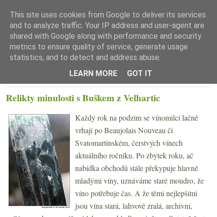
This site uses cookies from Google to deliver its services
and to analyze traffic. Your IP address and user-agent are
shared with Google along with performance and security
metrics to ensure quality of service, generate usage
statistics, and to detect and address abuse.
☰ Menu
LEARN MORE
GOT IT
PÁTEK 28. ČERVNA 2013
Relikty minulosti s Buškem z Velhartic
Každý rok na podzim se vínomilci lačně
vrhají po Beaujolais Nouveau či
Svatomartinském, čerstvých vínech
aktuálního ročníku. Po zbytek roku, ač
nabídka obchodů stále překypuje hlavně
mladými víny, uznáváme staré moudro, že
víno potřebuje čas. A že těmi nejlepšími
jsou vína stará, lahvově zralá, archivní,