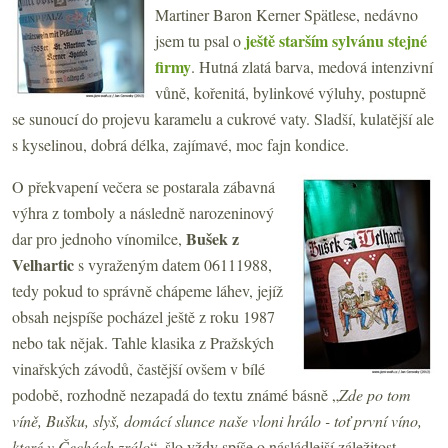
Martiner Baron Kerner Spätlese, nedávno
ještě starším sylvánu stejné
jsem tu psal o
firmy
. Hutná zlatá barva, medová intenzivní
vůně, kořenitá, bylinkové výluhy, postupně
se sunoucí do projevu karamelu a cukrové vaty. Sladší, kulatější ale
s kyselinou, dobrá délka, zajímavé, moc fajn kondice.
O překvapení večera se postarala zábavná
výhra z tomboly a následně narozeninový
Bušek z
dar pro jednoho vínomilce,
Velhartic
s vyraženým datem 06111988,
tedy pokud to správně chápeme láhev, jejíž
obsah nejspíše pocházel ještě z roku 1987
nebo tak nějak. Tahle klasika z Pražských
vinařských závodů, častější ovšem v bílé
podobě, rozhodně nezapadá do textu známé básně „
Zde po tom
víně, Bušku, slyš, domácí slunce naše vloni hrálo - toť první víno,
které v Čechách zrálo
“, šlo vždy spíše o násládlejší záležitost