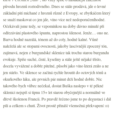
původu hroznů roztodivného. Dnes se stále prodává, jde o levné
základní pití míchané z hroznů různě z Evropy, se zbytkáčem který
se snaží maskovat co jen jde, víno více než nedoporučeníhodné.
Očekávali jsme tedy, se vzpomínkou na doby dávno minulé při
odřezávání plastového špuntu, naprostou šílenost. Jenže… ono ne.
Barva hodně nazrálá, tónem až do coly, hodně kalné. Vůně
naleželá ale se stopami ovocnosti, jakoby lascivnější zpocený tón,
zajímavá, nejen z burgundské sklenice tak trochu starou burgundu
evokuje. Spíše suché, čisté, kyseliny a stále ještě nějaké tříslo,
docela vyvážené a dobře pitelné, působí jako víno která zrálo a ne
jen stárlo. Ve sklence se začíná rychle hroutit do octových tónů a
okurkového láku, ale prvních pár minut drží hodně dobře. Nic
takového bych vůbec nečekal, dostat Buška naslepo v té pěkné
sklenici nejspíš si tipnu 15+ let starou obyčejnější a normálně ve
dřevě školenou Francii. Po pravdě řečeno jsme to po degustaci i dál
pili a celkem s chutí. Život prostě přináší všemožná překvapení :o)