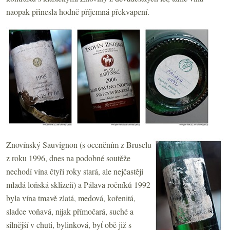
naopak přinesla hodně příjemná překvapení.
Znovínský Sauvignon (s oceněním z Bruselu
z roku 1996, dnes na podobné soutěže
nechodí vína čtyři roky stará, ale nejčastěji
mladá loňská sklizeň) a Pálava ročníků 1992
byla vína tmavě zlatá, medová, kořenitá,
sladce voňavá, nijak přímočará, suché a
silnější v chuti, bylinková, byť obě již s