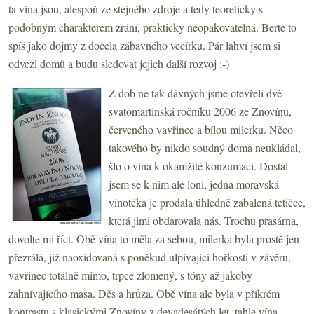
ta vína jsou, alespoň ze stejného zdroje a tedy teoreticky s
podobným charakterem zrání, prakticky neopakovatelná. Berte to
spíš jako dojmy z docela zábavného večírku. Pár lahví jsem si
odvezl domů a budu sledovat jejich další rozvoj :-)
Z dob ne tak dávných jsme otevřeli dvě
svatomartinská ročníku 2006 ze Znovínu,
červeného vavřince a bílou milerku. Něco
takového by nikdo soudný doma neukládal,
šlo o vína k okamžité konzumaci. Dostal
jsem se k nim ale loni, jedna moravská
vinotéka je prodala úhledně zabalená tetičce,
která jimi obdarovala nás. Trochu prasárna,
dovolte mi říct. Obě vína to měla za sebou, milerka byla prostě jen
přezrálá, již naoxidovaná s poněkud ulpívající hořkostí v závěru,
vavřinec totálně mimo, trpce zlomený, s tóny až jakoby
zahnívajícího masa. Děs a hrůza. Obě vína ale byla v příkrém
kontrastu s klasickými Znovíny z devadesátých let, tahle vína