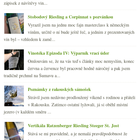
zápisek z návštěvy vin...
Stobodový Riesling a Corpinnat s pozvánkou
Vyrazil jsem na jednu moc fajn masterclass k německým
vínům, určitě o ní bude ještě řeč, a jedním z prezentovaných
vín byl – vzhledem k zamě...
Vinotéka Epizoda IV: Výparník vrací úder
Omlouvám se, že na vás teď s články moc nemyslím, konec
června a července byl pracovně hodně náročný a pak jsem
tradičně prchnul na Šumavu a...
Poznámky z rakouských sámošek
Strávil jsem nedávno prodloužený víkend s rodinou a přáteli
v Rakousku. Zatímco ostatní lyžovali, já si oběhl místní
jezero (v každém směru ...
Vertikála Ratzenberger Riesling Steeger St. Jost
Stává se mi pravidelně, a je nemalá pravděpodobnost že