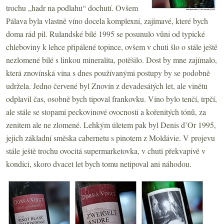
trochu „hadr na podlahu“ dochutí. Ovšem
Pálava byla vlastně víno docela komplexní, zajímavé, které bych
doma rád pil. Rulandské bílé 1995 se posunulo vůni od typické
chleboviny k lehce připálené topince, ovšem v chuti šlo o stále ještě
nezlomené bílé s linkou mineralita, potěšilo. Dost by mne zajímalo,
která znovínská vína s dnes používanými postupy by se podobně
udržela. Jedno červené byl Znovín z devadesátých let, ale vinětu
odplavil čas, osobně bych tipoval frankovku. Víno bylo tenčí, trpčí,
ale stále se stopami peckovinové ovocnosti a kořenitých tónů, za
zenitem ale ne zlomené. Lehkým úletem pak byl Denis d’Or 1995,
jejich základní směska cabernetu s pinotem z Moldávie. V projevu
stále ještě trochu ovocitá supermarketovka, v chuti překvapivě v
kondici, skoro dvacet let bych tomu netipoval ani náhodou.