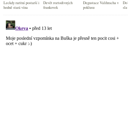
Leckdy raritní postarší i
Devět roztodivných
Degustace Valihracha v
Dobři
hodně stará vína
frankovek
poklusu
slavn