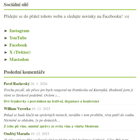
Sociální sítě
Přidejte se do přátel tohoto webu a sledujte novinky na Facebooku! :o)
►
Instagram
►
YouTube
►
Facebook
►
X (Twitter)
►
Mastodon
Poslední komentáře
Pavel Raclavský
26. 1. 2026
Trochu pozdě, ale přece jen bych reagoval na Frankovku od Kasnyiků. Hodnotil jsem ji
vloni ve Strekově podobně. Ovšem z…
Dvě frankovky s pozvánkou na festival, degustace a konferenci
William Vaverka
10. 12. 2025
Pokud se bude klučit na správných místech, nevidím v tom problém, réva patří do svahu.
Nicméně se obávám, že po dotacích…
Z čeho pít víno, smutné zprávy ze světa vína a viněta Moutonu
Ondřej Marada
10. 12. 2025
Já jako univerzální zesilovač vůně pužívám ručně foukanou Gabriel - Glas.Pak jsem