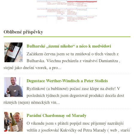
Pinot se zvláštním špuntem aneb budoucnost patří p...
května
(21)
►
dubna
(21)
►
března
(21)
►
února
Oblíbené příspěvky
(20)
►
ledna
(22)
►
Bulharské „území nikoho“ a něco k medvědovi
2012
(254)
►
2011
(252)
Začátkem června jsem se tu zmiňoval o třech vínech z
►
2010
Bulharska. Všechna pocházela z vinařství Damianitza ,
(249)
►
stejně jako dnešní vzorek, a pro...
2009
(249)
►
2008
(270)
►
Degustace Werther-Windisch a Peter Stolleis
2007
(108)
►
Ryzlinkové (a bublinové) počasí zase klepe na dveře! V
posledních týdnech jsem degustoval produkci docela dost
různých (nejen) německých vin...
Parádní Chardonnay od Marady
O víkendu jsem s přáteli popíjel moc příjemný nazrálejší
veltlín z josefovské Kukvičky od Petra Marady ( web , starší