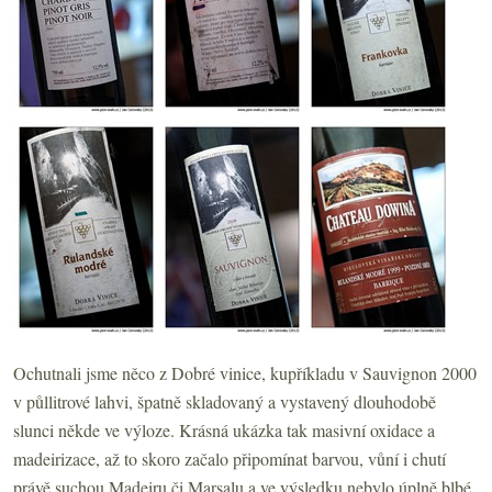
Ochutnali jsme něco z Dobré vinice, kupříkladu v Sauvignon 2000
v půllitrové lahvi, špatně skladovaný a vystavený dlouhodobě
slunci někde ve výloze. Krásná ukázka tak masivní oxidace a
madeirizace, až to skoro začalo připomínat barvou, vůní i chutí
právě suchou Madeiru či Marsalu a ve výsledku nebylo úplně blbé