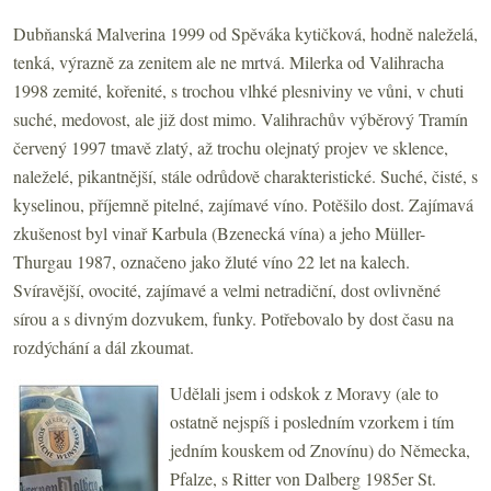
Dubňanská Malverina 1999 od Spěváka kytičková, hodně naleželá,
tenká, výrazně za zenitem ale ne mrtvá. Milerka od Valihracha
1998 zemité, kořenité, s trochou vlhké plesniviny ve vůni, v chuti
suché, medovost, ale již dost mimo. Valihrachův výběrový Tramín
červený 1997 tmavě zlatý, až trochu olejnatý projev ve sklence,
naleželé, pikantnější, stále odrůdově charakteristické. Suché, čisté, s
kyselinou, příjemně pitelné, zajímavé víno. Potěšilo dost. Zajímavá
zkušenost byl vinař Karbula (Bzenecká vína) a jeho Müller-
Thurgau 1987, označeno jako žluté víno 22 let na kalech.
Svíravější, ovocité, zajímavé a velmi netradiční, dost ovlivněné
sírou a s divným dozvukem, funky. Potřebovalo by dost času na
rozdýchání a dál zkoumat.
Udělali jsem i odskok z Moravy (ale to
ostatně nejspíš i posledním vzorkem i tím
jedním kouskem od Znovínu) do Německa,
Pfalze, s Ritter von Dalberg 1985er St.