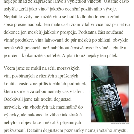
nejlépe snad ze zaprášené lahve s vybledlou vinětou. Ostatně často
uslyšíte „zrát jako víno“ jakožto ocenění pozitivního vývoje.
Neplatí to vždy, ne každé víno se hodí k dlouhodobému zrání,
spíše přesně naopak. Jen malé části zrání v lahvi více než pár let (či
dokonce jen měsíců) jakkoliv prospěje. Podstatná část současné
vinné produkce, vína lahvovaná do pár měsíců po sklizni, obvykle
nemá větší potenciál než nabídnout čerstvé ovocité vůně a chutě a
je určena k okamžité spotřebě. A platí to už nějaký ten pátek.
Včera jsme se mrkli na sérii moravských
vín, posbíraných z různých zaprášených
koutů a často z ne příliš ideálních podmínek,
která už měla za sebou nemalý čas v lahvi.
Očekávali jsme tak trochu degustaci
mrtvolek, vín vhodných tak maximálně do
výlevky, ale nakonec to vůbec tak strašné
nebylo a objevilo se i několik příjemných
překvapení. Detailní degustační poznámky nemají většího smyslu,