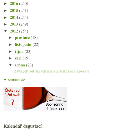
2016
(250)
►
2015
(251)
►
2014
(254)
►
2013
(249)
►
2012
(254)
▼
prosince
(18)
►
listopadu
(22)
►
října
(23)
►
září
(19)
►
srpna
(23)
▼
Zweigelt od Krachera a gruzínské Saperavi
Burčák jede, čínský Gevrey-Chambertin a Noma bez B...
▼ Zobrazit vše
Třikrát sympatická Rhôna od Saint Cosme
Výsledky ankety „Snoubení vína s jídlem…“
Manzanilla Papirusa a yaki-onigiri
Vinařem roku 2012 se stal…
Dvakrát Barbera a restaurant Soave
Modrý portugal a problém výběru na svatbu
Finalisté Vinaře roku – koho byste zvolili vy?
Kalendář degustací
Indigène – jiné a přesto klasické bubliny