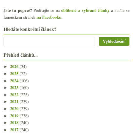
Jste tu poprvé?
oblíbené a vybrané články
Podívejte se na
a staňte se
na Facebooku
fanouškem stránek
.
Hledáte konkrétní článek?
Přehled článků...
2026
(34)
►
2025
(72)
►
2024
(106)
►
2023
(160)
►
2022
(225)
►
2021
(239)
►
2020
(239)
►
2019
(238)
►
2018
(240)
►
2017
(240)
►