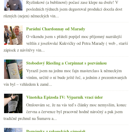
Ryzlinkové (a bublinové) počasí zase klepe na dveře! V
2011
(252)
►
posledních týdnech jsem degustoval produkci docela dost
2010
(249)
►
různých (nejen) německých vin...
2009
(249)
►
2008
(270)
►
Parádní Chardonnay od Marady
2007
(108)
►
O víkendu jsem s přáteli popíjel moc příjemný nazrálejší
veltlín z josefovské Kukvičky od Petra Marady ( web , starší
zápisek z návštěvy vin...
Stobodový Riesling a Corpinnat s pozvánkou
Vyrazil jsem na jednu moc fajn masterclass k německým
vínům, určitě o ní bude ještě řeč, a jedním z prezentovaných
vín byl – vzhledem k zamě...
Vinotéka Epizoda IV: Výparník vrací úder
Omlouvám se, že na vás teď s články moc nemyslím, konec
června a července byl pracovně hodně náročný a pak jsem
tradičně prchnul na Šumavu a...
Poznámky z rakouských sámošek