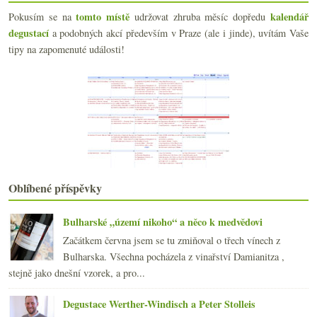
Jižní svah zarůstá příspěvky už pět let
tomto místě
kalendář
Pokusím se na
udržovat zhruba měsíc dopředu
Steven Seagal a víno, Julia Child & Mr. Pérignon
degustací
a podobných akcí především v Praze (ale i jinde), uvítám Vaše
Mikrokosmos vinných nadšenců
tipy na zapomenuté události!
Ryzlink z Nahe, trochu jiný Krug a berlínské pouli...
Restaurace Reinstoff a překvapivý krásný pinot
Eins-2-DRY, FRV100, PURO a LEGO
Výsledky ankety „Kdyby měla zbýt jen Itálie či Fra...
Ryzlink z Wachau, bílé Burgundsko a Rulandské šedé...
Oishinbo a la Carte – japonská gastronomie pro mil...
Beaujolais smutně a nadšeně
Veltlínová soutěž, olympijská vína a vinné reklamy
Kdopak by se Jury bál…
Oblíbené příspěvky
Frankovka na několik způsobů
července
(20)
►
Bulharské „území nikoho“ a něco k medvědovi
června
(21)
►
Začátkem června jsem se tu zmiňoval o třech vínech z
května
(21)
►
Bulharska. Všechna pocházela z vinařství Damianitza ,
dubna
(20)
►
stejně jako dnešní vzorek, a pro...
března
(23)
►
února
(21)
►
Degustace Werther-Windisch a Peter Stolleis
ledna
(23)
►