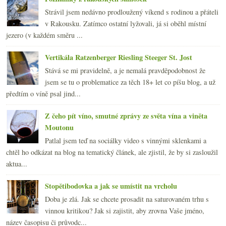
Strávil jsem nedávno prodloužený víkend s rodinou a přáteli
v Rakousku. Zatímco ostatní lyžovali, já si oběhl místní
jezero (v každém směru ...
Vertikála Ratzenberger Riesling Steeger St. Jost
Stává se mi pravidelně, a je nemalá pravděpodobnost že
jsem se tu o problematice za těch 18+ let co píšu blog, a už
předtím o víně psal jind...
Z čeho pít víno, smutné zprávy ze světa vína a viněta
Moutonu
Patlal jsem teď na sociálky video s vinnými sklenkami a
chtěl ho odkázat na blog na tematický článek, ale zjistil, že by si zasloužil
aktua...
Stopětibodovka a jak se umístit na vrcholu
Doba je zlá. Jak se chcete prosadit na saturovaném trhu s
vinnou kritikou? Jak si zajistit, aby zrovna Vaše jméno,
název časopisu či průvodc...