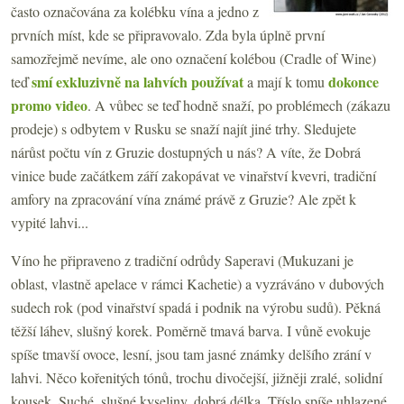
často označována za kolébku vína a jedno z
prvních míst, kde se připravovalo. Zda byla úplně první
samozřejmě nevíme, ale ono označení kolébou (Cradle of Wine)
smí exkluzivně na lahvích používat
dokonce
teď
a mají k tomu
promo video
. A vůbec se teď hodně snaží, po problémech (zákazu
prodeje) s odbytem v Rusku se snaží najít jiné trhy. Sledujete
nárůst počtu vín z Gruzie dostupných u nás? A víte, že Dobrá
vinice bude začátkem září zakopávat ve vinařství kvevri, tradiční
amfory na zpracování vína známé právě z Gruzie? Ale zpět k
vypité lahvi...
Víno he připraveno z tradiční odrůdy Saperavi (Mukuzani je
oblast, vlastně apelace v rámci Kachetie) a vyzráváno v dubových
sudech rok (pod vinařství spadá i podnik na výrobu sudů). Pěkná
těžší láhev, slušný korek. Poměrně tmavá barva. I vůně evokuje
spíše tmavší ovoce, lesní, jsou tam jasné známky delšího zrání v
lahvi. Něco kořenitých tónů, trochu divočejší, jižněji zralé, solidní
kousek. Suché, slušné kyseliny, dobrá délka. Tříslo spíše uhlazené,