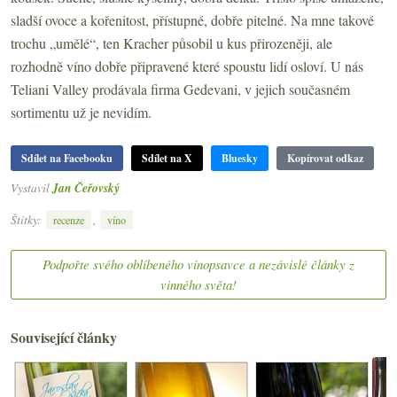
sladší ovoce a kořenitost, přístupné, dobře pitelné. Na mne takové
trochu „umělé“, ten Kracher působil u kus přirozeněji, ale
rozhodně víno dobře připravené které spoustu lidí osloví. U nás
Teliani Valley prodávala firma Gedevani, v jejich současném
sortimentu už je nevidím.
Sdílet na Facebooku
Sdílet na X
Bluesky
Kopírovat odkaz
Vystavil
Jan Čeřovský
Štítky:
,
recenze
víno
Podpořte svého oblíbeného vínopsavce a nezávislé články z
vinného světa!
Související články