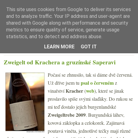
This site uses cookies from Google to deliver its services
and to analyze traffic. Your IP address and user-agent are
shared with Google along with performance and security
metrics to ensure quality of service, generate usage
statistics, and to detect and address abuse.
☰ Menu
LEARN MORE
GOT IT
PÁTEK 31. SRPNA 2012
Zweigelt od Krachera a gruzínské Saperavi
Počasí se zhnusilo, tak si dáme dvě červená.
psal o červeném
Už dříve jsem tu
z
Kracher
web
vinařství
(
), které se jinak
proslavilo spíše svými slaďáky. Do rukou se
mi teď dostalo jejich burgenlandské
Zweigeltrebe 2009
. Burgundská láhev,
kovová záklopka a celokorek. Zajímavá
poutavá viněta, jednotlivé tečky mají různé