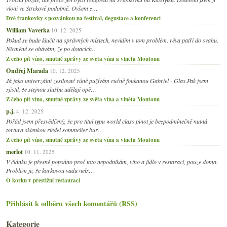
vloni ve Strekově podobně. Ovšem z…
Dvě frankovky s pozvánkou na festival, degustace a konferenci
William Vaverka
10. 12. 2025
Pokud se bude klučit na správných místech, nevidím v tom problém, réva patří do svahu.
Nicméně se obávám, že po dotacích…
Z čeho pít víno, smutné zprávy ze světa vína a viněta Moutonu
Ondřej Marada
10. 12. 2025
Já jako univerzální zesilovač vůně pužívám ručně foukanou Gabriel - Glas.Pak jsem
zjistil, že stejnou službu udělají opě…
Z čeho pít víno, smutné zprávy ze světa vína a viněta Moutonu
p.j.
4. 12. 2025
Pořád jsem přesvědčený, že pro titul typu world class pinot je bezpodmínečně nutná
tortura sklenkou riedel sommelier bur…
Z čeho pít víno, smutné zprávy ze světa vína a viněta Moutonu
merlot
10. 11. 2025
V článku je přesně popsáno proč toto nepodnikám, víno a jídlo v restaraci, pouze doma.
Problém je, že korkovou vadu nelz…
O korku v prestižní restauraci
Přihlásit k odběru všech komentářů (RSS)
Kategorie