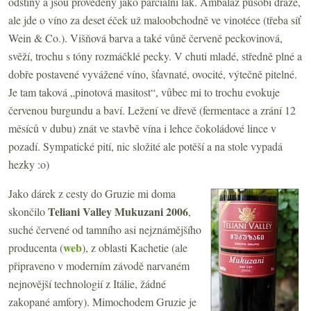
odstíny a jsou provedeny jako parciální lak. Ambaláž působí draze,
ale jde o víno za deset éček už maloobchodně ve vinotéce (třeba síť
Wein & Co.). Višňová barva a také vůně červeně peckovinová,
svěží, trochu s tóny rozmáčklé pecky. V chuti mladé, středně plné a
dobře postavené vyvážené víno, šťavnaté, ovocité, výtečně pitelné.
Je tam taková „pinotová masitost“, vůbec mi to trochu evokuje
červenou burgundu a baví. Ležení ve dřevě (fermentace a zrání 12
měsíců v dubu) znát ve stavbě vína i lehce čokoládové lince v
pozadí. Sympatické pití, nic složité ale potěší a na stole vypadá
hezky :o)
Jako dárek z cesty do Gruzie mi doma
Teliani Valley Mukuzani 2006
skončilo
,
suché červené od tamního asi nejznámějšího
web
producenta (
), z oblasti Kachetie (ale
připraveno v moderním závodě narvaném
nejnovější technologií z Itálie, žádné
zakopané amfory). Mimochodem Gruzie je