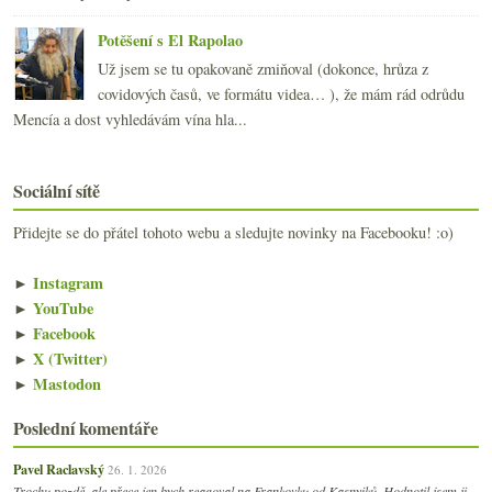
Potěšení s El Rapolao
Už jsem se tu opakovaně zmiňoval (dokonce, hrůza z
covidových časů, ve formátu videa… ), že mám rád odrůdu
Mencía a dost vyhledávám vína hla...
Sociální sítě
Přidejte se do přátel tohoto webu a sledujte novinky na Facebooku! :o)
►
Instagram
►
YouTube
►
Facebook
►
X (Twitter)
►
Mastodon
Poslední komentáře
Pavel Raclavský
26. 1. 2026
Trochu pozdě, ale přece jen bych reagoval na Frankovku od Kasnyiků. Hodnotil jsem ji