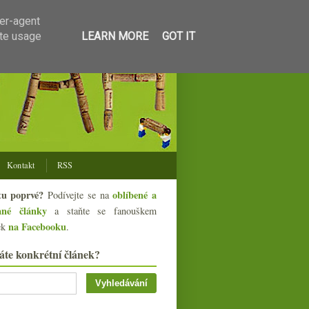
ser-agent
ate usage
LEARN MORE
GOT IT
Kontakt
RSS
tu poprvé?
oblíbené a
Podívejte se na
ané články
a staňte se fanouškem
na Facebooku
ek
.
áte konkrétní článek?