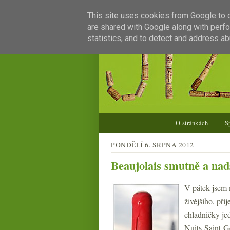
This site uses cookies from Google to de
are shared with Google along with perfo
statistics, and to detect and address ab
O stránkách
S
PONDĚLÍ 6. SRPNA 2012
Beaujolais smutně a nad
V pátek jsem 
živějšího, pří
chladničky je
Nuits-Saint-G