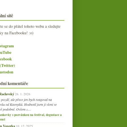
lní sítě
jte se do přátel tohoto webu a sledujte
ky na Facebooku! :o)
stagram
uTube
cebook
(Twitter)
stodon
ední komentáře
 Raclavský
26. 1. 2026
 pozdě, ale přece jen bych reagoval na
vku od Kasnyiků. Hodnotil jsem ji vloni ve
vě podobně. Ovšem z…
ankovky s pozvánkou na festival, degustace a
enci
am Vaverka
10. 12. 2025