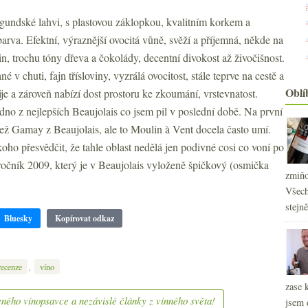
undské lahvi, s plastovou záklopkou, kvalitním korkem a
arva. Efektní, výraznější ovocitá vůně, svěží a příjemná, někde na
, trochu tóny dřeva a čokolády, decentní divokost až živočišnost.
né v chuti, fajn třísloviny, vyzrálá ovocitost, stále teprve na cestě a
Oblí
pije a zároveň nabízí dost prostoru ke zkoumání, vrstevnatost.
dno z nejlepších Beaujolais co jsem pil v poslední době. Na první
než Gamay z Beaujolais, ale to Moulin à Vent docela často umí.
oho přesvědčit, že tahle oblast nedělá jen podivné cosi co voní po
ročník 2009, který je v Beaujolais vyloženě špičkový (osmička
zmiňo
Všech
stejn
Bluesky
Kopírovat odkaz
,
recenze
víno
zase 
ného vínopsavce a nezávislé články z vinného světa!
jsem 