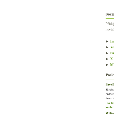
Sociá
Přide
novin
►
In
►
Yo
►
Fa
►
X 
►
Ma
Posl
Pavel
Trochu
Franko
Streko
Dvě fr
konfer
Willi