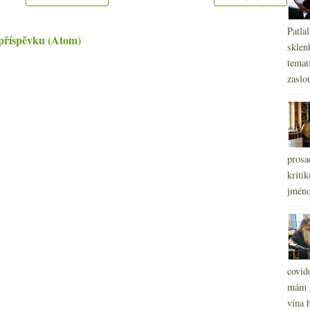
Patla
příspěvku (Atom)
sklen
temati
zaslou
prosa
kritik
jméno
covid
mám r
vína h