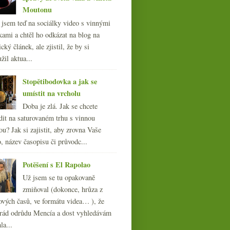
Moutonu
l jsem teď na sociálky video s vinnými
kami a chtěl ho odkázat na blog na
cký článek, ale zjistil, že by si
žil aktua...
Stopětibodovka a jak se
umístit na vrcholu
Doba je zlá. Jak se chcete
dit na saturovaném trhu s vinnou
ou? Jak si zajistit, aby zrovna Vaše
, název časopisu či průvodc...
Potěšení s El Rapolao
Už jsem se tu opakovaně
zmiňoval (dokonce, hrůza z
ových časů, ve formátu videa… ), že
ád odrůdu Mencía a dost vyhledávám
la...