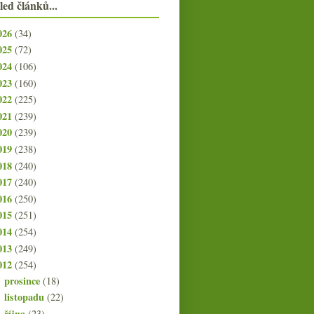
led článků...
026
(34)
025
(72)
024
(106)
023
(160)
022
(225)
021
(239)
020
(239)
019
(238)
018
(240)
017
(240)
016
(250)
015
(251)
014
(254)
013
(249)
012
(254)
prosince
(18)
►
listopadu
(22)
►
října
(23)
►