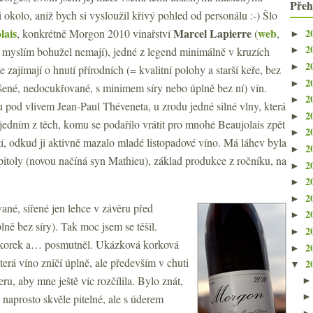
Přeh
okolo, aniž bych si vysloužil křivý pohled od personálu :-) Šlo
lais
Marcel Lapierre
web
2
, konkrétně Morgon 2010 vinařství
(
,
►
2
 myslím bohužel nemají), jedné z legend minimálně v kruzích
►
2
►
ce zajímají o hnutí přírodních (= kvalitní polohy a starší keře, bez
2
►
ašené, nedocukřované, s minimem síry nebo úplně bez ní) vín.
2
►
hu pod vlivem Jean-Paul Théveneta, u zrodu jedné silné vlny, která
2
►
l jedním z těch, komu se podařilo vrátit pro mnohé Beaujolais zpět
2
►
í, odkud ji aktivně mazalo mladé listopadové víno. Má láhev byla
2
►
toly (novou načíná syn Mathieu), základ produkce z ročníku, na
2
►
2
►
2
►
vané, sířené jen lehce v závěru před
2
►
lně bez síry). Tak moc jsem se těšil.
2
►
hl korek a… posmutněl. Ukázková korková
2
►
terá víno zničí úplně, ale především v chuti
2
▼
u, aby mne ještě víc rozčílila. Bylo znát,
ě naprosto skvěle pitelné, ale s úderem