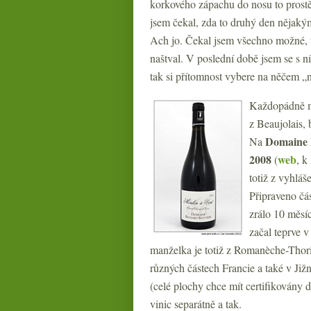
korkového zápachu do nosu to prost
jsem čekal, zda to druhý den nějaký
Ach jo. Čekal jsem všechno možné, tř
naštval. V poslední době jsem se s n
tak si přítomnost vybere na něčem „
Každopádně mi
z Beaujolais, 
Domaine 
Na
2008
web
(
, k
totiž z vyhláš
Připraveno čá
zrálo 10 měsíc
začal teprve 
manželka je totiž z Romanèche-Thorin
různých částech Francie a také v Ji
(celé plochy chce mít certifikovány d
vinic separátně a tak.