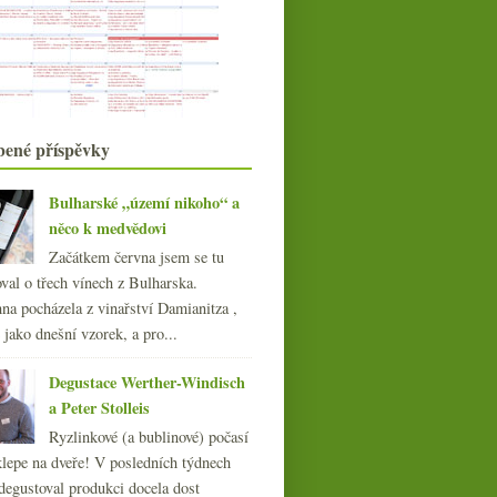
Steven Seagal a víno, Julia Child &
Mr. Pérignon
Mikrokosmos vinných nadšenců
Ryzlink z Nahe, trochu jiný Krug a
berlínské pouli...
Restaurace Reinstoff a překvapivý
krásný pinot
bené příspěvky
Eins-2-DRY, FRV100, PURO a
LEGO
Výsledky ankety „Kdyby měla zbýt
Bulharské „území nikoho“ a
jen Itálie či Fra...
něco k medvědovi
Ryzlink z Wachau, bílé Burgundsko
Začátkem června jsem se tu
a Rulandské šedé...
val o třech vínech z Bulharska.
Oishinbo a la Carte – japonská
na pocházela z vinařství Damianitza ,
gastronomie pro mil...
Beaujolais smutně a nadšeně
ě jako dnešní vzorek, a pro...
Veltlínová soutěž, olympijská vína a
vinné reklamy
Degustace Werther-Windisch
Kdopak by se Jury bál…
a Peter Stolleis
Frankovka na několik způsobů
Ryzlinkové (a bublinové) počasí
července
(20)
►
klepe na dveře! V posledních týdnech
června
(21)
►
degustoval produkci docela dost