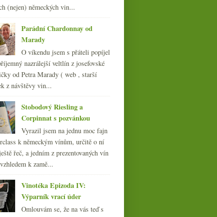
května
(21)
►
ch (nejen) německých vin...
dubna
(20)
►
března
(23)
Parádní Chardonnay od
►
února
(21)
Marady
►
ledna
(23)
►
O víkendu jsem s přáteli popíjel
říjemný nazrálejší veltlín z josefovské
011
(252)
čky od Petra Marady ( web , starší
010
(249)
ek z návštěvy vin...
009
(249)
008
(270)
Stobodový Riesling a
007
(108)
Corpinnat s pozvánkou
Vyrazil jsem na jednu moc fajn
Pět letošních Beaujolais
rclass k německým vínům, určitě o ní
nouveau
ještě řeč, a jedním z prezentovaných vín
 vzhledem k zamě...
Vinotéka Epizoda IV:
Výparník vrací úder
Omlouvám se, že na vás teď s