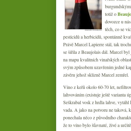
burgundskými 
Beaujo
totiž o
dovozce u nás
těch, co se ví
pesticidů a herbicidů, spontánně kv
Právě Marcel Lapierre stál, tak troc
se šířila z Beaujolais dál. Marcel by
na mapu kvalitních vinařských oblast
svým způsobem uzavřením jedné kapi
závěru jehož sklizně Marcel zemřel.
Víno z keřů okolo 60-70 let, nefiltro
lahvováním (existuje ještě varianta úp
Seškrabal vosk z hrdla lahve, vytá
vada. A jako na potvoru ne taková, k
ponechala něco z původního charakter
že to víno bylo šťavnaté, živé a určit