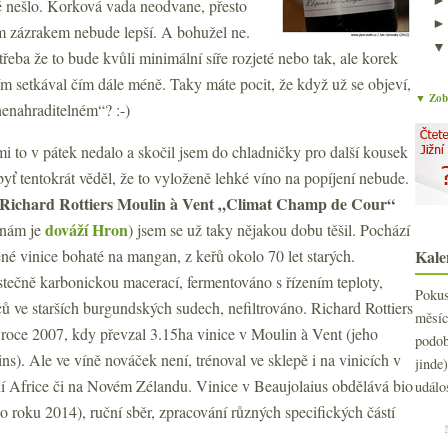
ě nešlo. Korková vada neodvane, přesto
m zázrakem nebude lepší. A bohužel ne.
eba že to bude kvůli minimální síře rozjeté nebo tak, ale korek
ím setkával čím dále méně. Taky máte pocit, že když už se objeví,
▼ Zobr
nenahraditelném“? :-)
 to v pátek nedalo a skočil jsem do chladničky pro další kousek
byť tentokrát věděl, že to vyloženě lehké víno na popíjení nebude.
Richard Rottiers Moulin à Vent „Climat Champ de Cour“
dováží Hron
 nám je
)
jsem se už taky nějakou dobu těšil. Pochází
ené vinice bohaté na mangan, z keřů okolo 70 let starých.
Kale
stečně karbonickou macerací, fermentováno s řízením teploty,
Poku
ů ve starších burgundských sudech, nefiltrováno. Richard Rottiers
měs
v roce 2007, kdy převzal 3.15ha vinice v Moulin à Vent (jeho
podo
s). Ale ve víně nováček není, trénoval ve sklepě i na vinicích v
jind
žní Africe či na Novém Zélandu. Vinice v Beaujolaius obdělává bio
událo
o roku 2014), ruční sběr, zpracování různých specifických částí