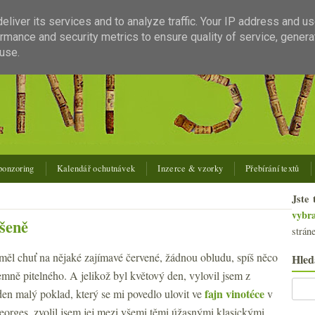
liver its services and to analyze traffic. Your IP address and u
rmance and security metrics to ensure quality of service, gener
use.
ponzoring
Kalendář ochutnávek
Inzerce & vzorky
Přebírání textů
Jste 
vybr
šeně
strán
měl chuť na nějaké zajímavé červené, žádnou obludu, spíš něco
Hled
jemně pitelného. A jelikož byl květový den, vylovil jsem z
fajn vinotéce
den malý poklad, který se mi povedlo ulovit ve
v
eorges, zvolil jsem jej mezi všemi těmi úžasnými klasickými