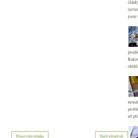
článk
červe
jsem 
prodl
Rakou
oběhl
nemal
probl
už pře
Domovská stránka
Starší příspěvek