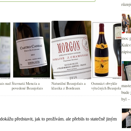
různý
moc p
2
►
Kukvi
2
►
zápis
2
►
2
►
2
►
ais nad
Štavnatá Mencía a
Naturální Beaujolais a
Osmnáct obvykle
maste
povedené Beaujolais
klasika z Bordeaux
výtečných Beaujolais
bude 
byl –