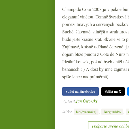
Champ de Cour 2008 je v pěkné burg
elegantní vinětou. Temně švestková b
pomezí tmavých a červených peckovin
Suché, šťavnaté, silnější a strukturova
bude ještě krásně zrát. Skvěle se to 
Zajímavé, krásně udělané červené, je
dojem blíže pinotu z Côte de Nuits 
Ideální kousek, pokud bych chtěl něk
banánech :-) A dost by mne zajímal 
spíše lehce nadprůměrná).
Sdílet na Facebooku
Sdílet na X
Vystavil
Jan Čeřovský
Štítky:
,
,
bio(dynamika)
Burgundsko
Podpořte svého oblíbe