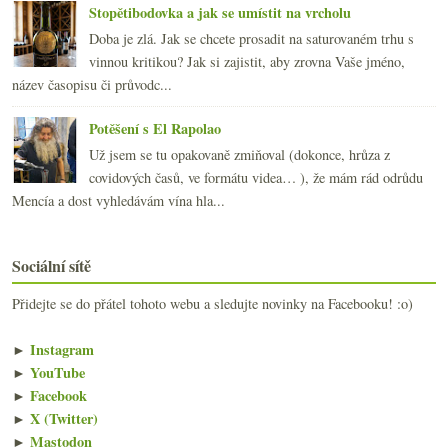
Stopětibodovka a jak se umístit na vrcholu
Doba je zlá. Jak se chcete prosadit na saturovaném trhu s
vinnou kritikou? Jak si zajistit, aby zrovna Vaše jméno,
název časopisu či průvodc...
Potěšení s El Rapolao
Už jsem se tu opakovaně zmiňoval (dokonce, hrůza z
covidových časů, ve formátu videa… ), že mám rád odrůdu
Mencía a dost vyhledávám vína hla...
Sociální sítě
Přidejte se do přátel tohoto webu a sledujte novinky na Facebooku! :o)
►
Instagram
►
YouTube
►
Facebook
►
X (Twitter)
►
Mastodon