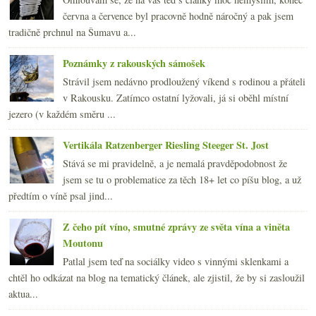
června a července byl pracovně hodně náročný a pak jsem
tradičně prchnul na Šumavu a...
Poznámky z rakouských sámošek
Strávil jsem nedávno prodloužený víkend s rodinou a přáteli
v Rakousku. Zatímco ostatní lyžovali, já si oběhl místní
jezero (v každém směru ...
Vertikála Ratzenberger Riesling Steeger St. Jost
Stává se mi pravidelně, a je nemalá pravděpodobnost že
jsem se tu o problematice za těch 18+ let co píšu blog, a už
předtím o víně psal jind...
Z čeho pít víno, smutné zprávy ze světa vína a viněta
Moutonu
Patlal jsem teď na sociálky video s vinnými sklenkami a
chtěl ho odkázat na blog na tematický článek, ale zjistil, že by si zasloužil
aktua...