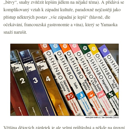
„bitvy“, snahy zvítězit lepším jídlem na nějaké téma). A přidává se
komplikovaný vztah k západní kultuře, paradoxně nejčastěji jako
přístup některých postav „vše západní je lepší“ (hlavně, dle
očekávání, francouzská gastronomie a vína), který se Yamaoka
snaží narušit.
Většina dějových zápletek je ale velmi průhledná a někde na úrovní