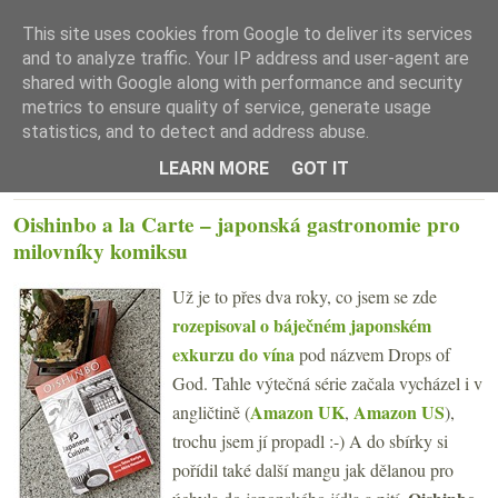
This site uses cookies from Google to deliver its services
and to analyze traffic. Your IP address and user-agent are
shared with Google along with performance and security
metrics to ensure quality of service, generate usage
statistics, and to detect and address abuse.
☰ Menu
LEARN MORE
GOT IT
ÚTERÝ 7. SRPNA 2012
Oishinbo a la Carte – japonská gastronomie pro
milovníky komiksu
Už je to přes dva roky, co jsem se zde
rozepisoval o báječném japonském
exkurzu do vína
pod názvem Drops of
God. Tahle výtečná série začala vycházel i v
Amazon UK
Amazon US
angličtině (
,
),
trochu jsem jí propadl :-) A do sbírky si
pořídil také další mangu jak dělanou pro