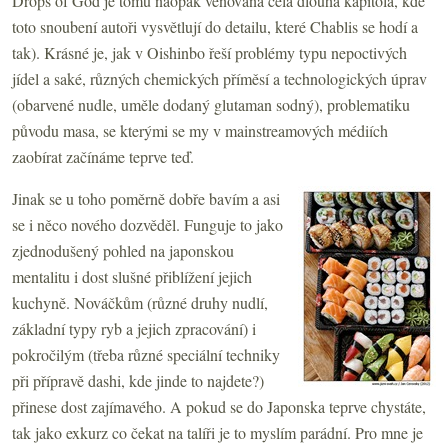
Drops of God je tomu naopak věnována celá dlouhá kapitola, kde
toto snoubení autoři vysvětlují do detailu, které Chablis se hodí a
tak). Krásné je, jak v Oishinbo řeší problémy typu nepoctivých
jídel a saké, různých chemických příměsí a technologických úprav
(obarvené nudle, uměle dodaný glutaman sodný), problematiku
původu masa, se kterými se my v mainstreamových médiích
zaobírat začínáme teprve teď.
Jinak se u toho poměrně dobře bavím a asi
se i něco nového dozvěděl. Funguje to jako
zjednodušený pohled na japonskou
mentalitu i dost slušné přiblížení jejich
kuchyně. Nováčkům (různé druhy nudlí,
základní typy ryb a jejich zpracování) i
pokročilým (třeba různé speciální techniky
při přípravě dashi, kde jinde to najdete?)
přinese dost zajímavého. A pokud se do Japonska teprve chystáte,
tak jako exkurz co čekat na talíři je to myslím parádní. Pro mne je