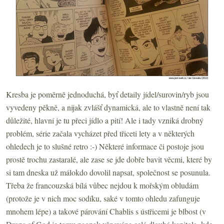
Kresba je poměrně jednoduchá, byť detaily jídel/surovin/ryb jsou
vyvedeny pěkně, a nijak zvlášť dynamická, ale to vlastně není tak
důležité, hlavní je tu přeci jídlo a pití! Ale i tady vzniká drobný
problém, série začala vycházet před třiceti lety a v některých
ohledech je to slušné retro :-) Některé informace či postoje jsou
prostě trochu zastaralé, ale zase se jde dobře bavit věcmi, které by
si tam dneska už málokdo dovolil napsat, společnost se posunula.
Třeba že francouzská bílá vůbec nejdou k mořským obludám
(protože je v nich moc sodíku, saké v tomto ohledu zafunguje
mnohem lépe) a takové párování Chablis s ústřicemi je blbost (v