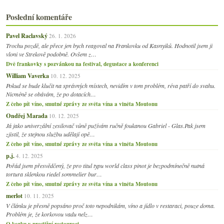
Poslední komentáře
Pavel Raclavský
26. 1. 2026
Trochu pozdě, ale přece jen bych reagoval na Frankovku od Kasnyiků. Hodnotil jsem ji
vloni ve Strekově podobně. Ovšem z…
Dvě frankovky s pozvánkou na festival, degustace a konferenci
William Vaverka
10. 12. 2025
Pokud se bude klučit na správných místech, nevidím v tom problém, réva patří do svahu.
Nicméně se obávám, že po dotacích…
Z čeho pít víno, smutné zprávy ze světa vína a viněta Moutonu
Ondřej Marada
10. 12. 2025
Já jako univerzální zesilovač vůně pužívám ručně foukanou Gabriel - Glas.Pak jsem
zjistil, že stejnou službu udělají opě…
Z čeho pít víno, smutné zprávy ze světa vína a viněta Moutonu
p.j.
4. 12. 2025
Pořád jsem přesvědčený, že pro titul typu world class pinot je bezpodmínečně nutná
tortura sklenkou riedel sommelier bur…
Z čeho pít víno, smutné zprávy ze světa vína a viněta Moutonu
merlot
10. 11. 2025
V článku je přesně popsáno proč toto nepodnikám, víno a jídlo v restaraci, pouze doma.
Problém je, že korkovou vadu nelz…
O korku v prestižní restauraci