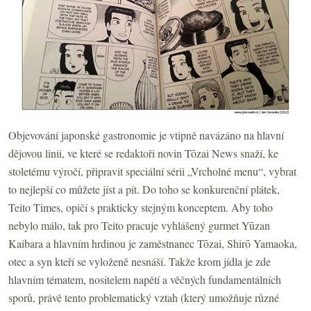
Objevování japonské gastronomie je vtipně navázáno na hlavní
dějovou linii, ve které se redaktoři novin Tōzai News snaží, ke
stoletému výročí, připravit speciální sérii „Vrcholné menu“, vybrat
to nejlepší co můžete jíst a pít. Do toho se konkurenční plátek,
Teito Times, opičí s prakticky stejným konceptem. Aby toho
nebylo málo, tak pro Teito pracuje vyhlášený gurmet Yūzan
Kaibara a hlavním hrdinou je zaměstnanec Tōzai, Shirō Yamaoka,
otec a syn kteří se vyloženě nesnáší. Takže krom jídla je zde
hlavním tématem, nositelem napětí a věčných fundamentálních
sporů, právě tento problematický vztah (který umožňuje různé