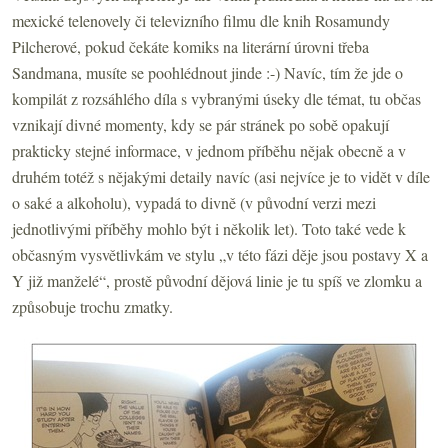
mexické telenovely či televizního filmu dle knih Rosamundy
Pilcherové, pokud čekáte komiks na literární úrovni třeba
Sandmana, musíte se poohlédnout jinde :-) Navíc, tím že jde o
kompilát z rozsáhlého díla s vybranými úseky dle témat, tu občas
vznikají divné momenty, kdy se pár stránek po sobě opakují
prakticky stejné informace, v jednom příběhu nějak obecně a v
druhém totéž s nějakými detaily navíc (asi nejvíce je to vidět v díle
o saké a alkoholu), vypadá to divně (v původní verzi mezi
jednotlivými příběhy mohlo být i několik let). Toto také vede k
občasným vysvětlivkám ve stylu „v této fázi děje jsou postavy X a
Y již manželé“, prostě původní dějová linie je tu spíš ve zlomku a
způsobuje trochu zmatky.