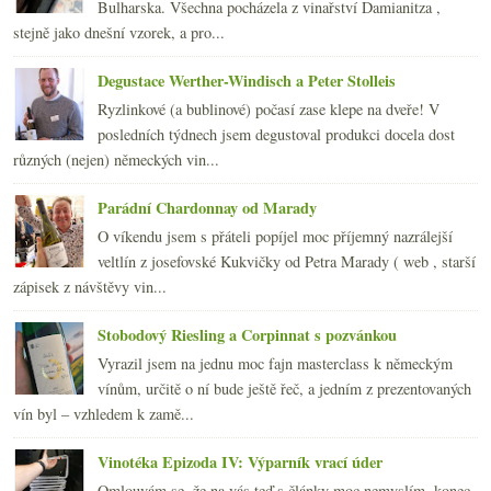
Bulharska. Všechna pocházela z vinařství Damianitza ,
dubna
(20)
►
stejně jako dnešní vzorek, a pro...
března
(23)
►
února
(21)
►
Degustace Werther-Windisch a Peter Stolleis
ledna
(23)
►
Ryzlinkové (a bublinové) počasí zase klepe na dveře! V
2011
(252)
►
posledních týdnech jsem degustoval produkci docela dost
2010
(249)
►
různých (nejen) německých vin...
2009
(249)
►
2008
(270)
►
Parádní Chardonnay od Marady
2007
(108)
►
O víkendu jsem s přáteli popíjel moc příjemný nazrálejší
veltlín z josefovské Kukvičky od Petra Marady ( web , starší
zápisek z návštěvy vin...
Stobodový Riesling a Corpinnat s pozvánkou
Vyrazil jsem na jednu moc fajn masterclass k německým
vínům, určitě o ní bude ještě řeč, a jedním z prezentovaných
vín byl – vzhledem k zamě...
Vinotéka Epizoda IV: Výparník vrací úder
Omlouvám se, že na vás teď s články moc nemyslím, konec