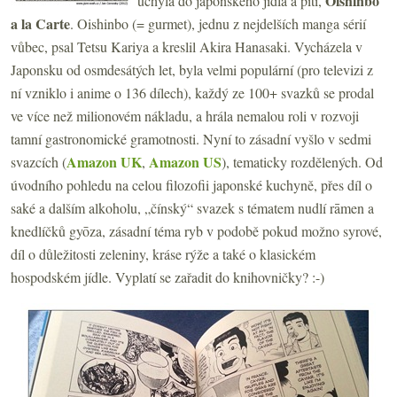
Oishinbo
úchyla do japonského jídla a pití,
a la Carte
. Oishinbo
(= gurmet), jednu z nejdelších manga sérií
vůbec, psal Tetsu Kariya a kreslil Akira Hanasaki. Vycházela v
Japonsku od osmdesátých let, byla velmi populární (pro televizi z
ní vzniklo i anime o 136 dílech), každý ze 100+ svazků se prodal
ve více než milionovém nákladu, a hrála nemalou roli v rozvoji
tamní gastronomické gramotnosti. Nyní to zásadní vyšlo v sedmi
Amazon UK
Amazon US
svazcích (
,
), tematicky rozdělených. Od
úvodního pohledu na celou filozofii japonské kuchyně, přes díl o
saké a dalším alkoholu, „čínský“ svazek s tématem nudlí rāmen a
knedlíčků gyōza, zásadní téma ryb v podobě pokud možno syrové,
díl o důležitosti zeleniny, kráse rýže a také o klasickém
hospodském jídle. Vyplatí se zařadit do knihovničky? :-)