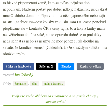
to hlavně připomenutí země, kam se teď asi nějakou dobu
nepodívám. Nadšení postav pro dobré jídlo je nakažlivé, už dvakrát
mne Oishinbo donutilo připravit doma něco japonského nebo zajít
na suši (na fotce low-cost kousky ze Sushi Tam Da, často poněkud
přeplácané ale v kontextu ČR a ceny fajn). Jo a taky z knihy mám
neuvěřitelnou chuť na saké, ale to opravdu dobré se tu prakticky
nedá sehnat (a nebo za nesmyslně moc peněz či tak dlouho na
skladě, že kondice nemusí být ideální), takže s každým kalíškem na
obrázku trpím…
Sdílet na Facebooku
Sdílet na X
Bluesky
Kopírovat odkaz
Vystavil
Jan Čeřovský
Štítky:
,
,
Japonsko
jídlo
knihy a časopisy
Podpořte svého oblíbeného vínopsavce a nezávislé články z
vinného světa!