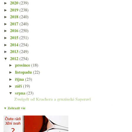
2020
(239)
►
2019
(238)
►
2018
(240)
►
2017
(240)
►
2016
(250)
►
2015
(251)
►
2014
(254)
►
2013
(249)
►
2012
(254)
▼
prosince
(18)
►
listopadu
(22)
►
října
(23)
►
září
(19)
►
srpna
(23)
▼
Zweigelt od Krachera a gruzínské Saperavi
Burčák jede, čínský Gevrey-Chambertin a Noma bez B...
▼ Zobrazit vše
Třikrát sympatická Rhôna od Saint Cosme
Výsledky ankety „Snoubení vína s jídlem…“
Manzanilla Papirusa a yaki-onigiri
Vinařem roku 2012 se stal…