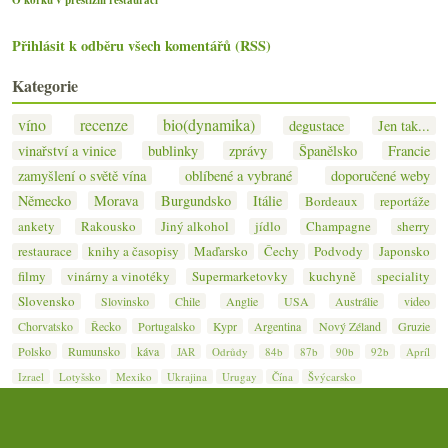
Přihlásit k odběru všech komentářů (RSS)
Kategorie
víno
recenze
bio(dynamika)
degustace
Jen tak...
vinařství a vinice
bublinky
zprávy
Španělsko
Francie
zamyšlení o světě vína
oblíbené a vybrané
doporučené weby
Německo
Morava
Burgundsko
Itálie
Bordeaux
reportáže
ankety
Rakousko
Jiný alkohol
jídlo
Champagne
sherry
restaurace
knihy a časopisy
Maďarsko
Čechy
Podvody
Japonsko
filmy
vinárny a vinotéky
Supermarketovky
kuchyně
speciality
Slovensko
Slovinsko
Chile
Anglie
USA
Austrálie
video
Chorvatsko
Řecko
Portugalsko
Kypr
Argentina
Nový Zéland
Gruzie
Polsko
Rumunsko
káva
JAR
Odrůdy
84b
87b
90b
92b
Apríl
Izrael
Lotyšsko
Mexiko
Ukrajina
Urugay
Čína
Švýcarsko