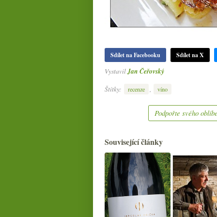
Sdílet na Facebooku
Sdílet na X
Vystavil
Jan Čeřovský
Štítky:
,
recenze
víno
Podpořte svého oblíbe
Související články