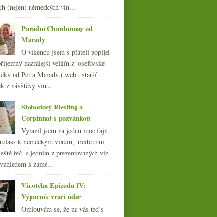
ledna
(23)
►
ch (nejen) německých vin...
011
(252)
010
Parádní Chardonnay od
(249)
Marady
009
(249)
008
(270)
O víkendu jsem s přáteli popíjel
007
(108)
říjemný nazrálejší veltlín z josefovské
čky od Petra Marady ( web , starší
ek z návštěvy vin...
Stobodový Riesling a
Corpinnat s pozvánkou
Vyrazil jsem na jednu moc fajn
rclass k německým vínům, určitě o ní
ještě řeč, a jedním z prezentovaných vín
 vzhledem k zamě...
Vinotéka Epizoda IV:
Výparník vrací úder
Omlouvám se, že na vás teď s