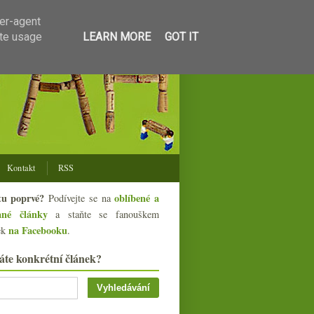
ser-agent
ate usage
LEARN MORE
GOT IT
Kontakt
RSS
tu poprvé?
oblíbené a
Podívejte se na
ané články
a staňte se fanouškem
na Facebooku
ek
.
áte konkrétní článek?