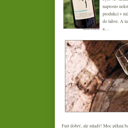
naprosto nekri
produkcí v nič
do lahve. A t
a…
Furt dobrý, ale mladý! Moc pěkná ba