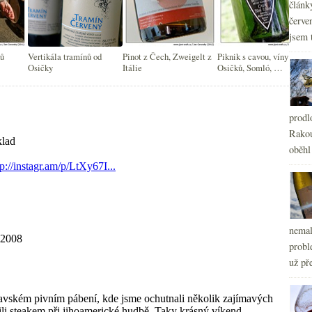
článk
červe
jsem 
ků
Vertikála tramínů od
Pinot z Čech, Zweigelt z
Piknik s cavou, víny od
Osičky
Itálie
Osičků, Somló, …
prodl
Rakou
oběhl
nemal
probl
už pře