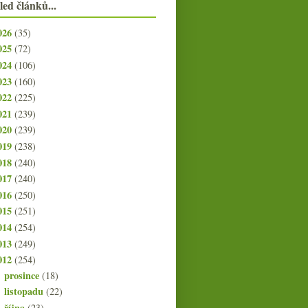
led článků...
026
(35)
025
(72)
024
(106)
023
(160)
022
(225)
021
(239)
020
(239)
019
(238)
018
(240)
017
(240)
016
(250)
015
(251)
014
(254)
013
(249)
012
(254)
prosince
(18)
►
listopadu
(22)
►
října
(23)
►