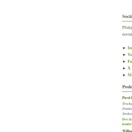
Sociá
Přide
novin
►
In
►
Yo
►
Fa
►
X 
►
Ma
Posl
Pavel
Trochu
Franko
Streko
Dvě fr
konfer
Willi