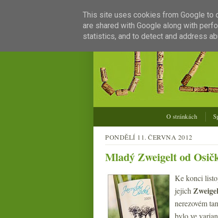
This site uses cookies from Google to de
are shared with Google along with perfo
statistics, and to detect and address ab
O stránkách
S
PONDĚLÍ 11. ČERVNA 2012
Mladý Zweigelt od Osič
Ke konci list
Zweigel
jejich
nerezovém tan
bylo ve varian