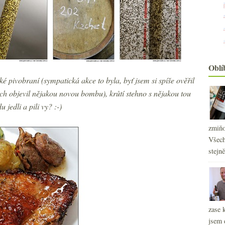
Oblí
é pivobraní (sympatická akce to byla, byť jsem si spíše ověřil
ych objevil nějakou novou bombu), krůtí stehno s nějakou tou
 jedli a pili vy? :-)
zmiňo
Všech
stejn
zase 
jsem 