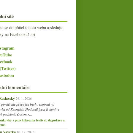
lní sítě
jte se do přátel tohoto webu a sledujte
ky na Facebooku! :o)
stagram
uTube
cebook
(Twitter)
stodon
ední komentáře
 Raclavský
26. 1. 2026
 pozdě, ale přece jen bych reagoval na
vku od Kasnyiků. Hodnotil jsem ji vloni ve
vě podobně. Ovšem z…
ankovky s pozvánkou na festival, degustace a
enci
am Vaverka
10. 12. 2025