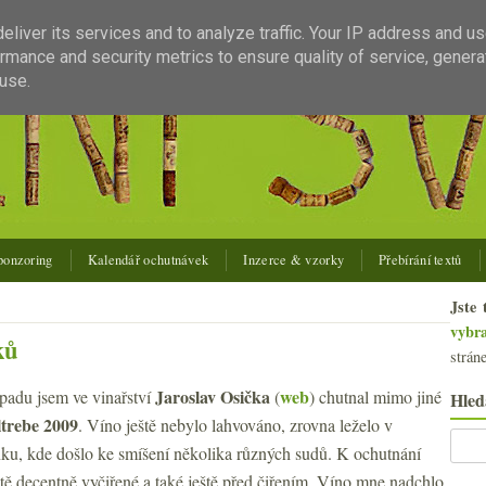
liver its services and to analyze traffic. Your IP address and u
rmance and security metrics to ensure quality of service, gener
use.
ponzoring
Kalendář ochutnávek
Inzerce & vzorky
Přebírání textů
Jste 
vybr
ků
strán
Jaroslav Osička
web
opadu jsem ve vinařství
(
) chutnal mimo jiné
Hled
trebe 2009
. Víno ještě nebylo lahvováno, zrovna leželo v
ku, kde došlo ke smíšení několika různých sudů. K ochutnání
tě decentně vyčiřené a také ještě před čiřením. Víno mne nadchlo,