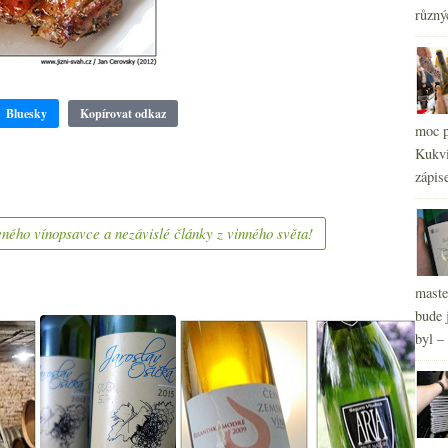
různý
2
►
2
►
2
►
2
►
Bluesky
Kopírovat odkaz
2
moc p
►
Kukvi
zápis
ného vínopsavce a nezávislé články z vinného světa!
maste
bude 
byl –