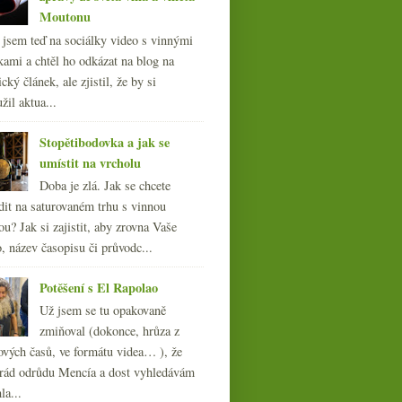
Moutonu
l jsem teď na sociálky video s vinnými
kami a chtěl ho odkázat na blog na
cký článek, ale zjistil, že by si
žil aktua...
Stopětibodovka a jak se
umístit na vrcholu
Doba je zlá. Jak se chcete
dit na saturovaném trhu s vinnou
ou? Jak si zajistit, aby zrovna Vaše
, název časopisu či průvodc...
Potěšení s El Rapolao
Už jsem se tu opakovaně
zmiňoval (dokonce, hrůza z
ových časů, ve formátu videa… ), že
ád odrůdu Mencía a dost vyhledávám
la...