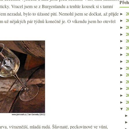
Přeh
ticky. Vracel jsem se z Burgenlandu a tenhle kousek si s tamní
2
em nezadal, bylo to úžasné pití. Nemohl jsem se dočkat, až přijde
►
2
am už nějakých pár týdnů konečně je. O víkendu jsem ho otevřel
►
2
►
2
►
2
►
2
►
2
►
2
►
2
►
2
►
2
►
2
►
2
►
2
►
2
▼
rva, výraznější, mladá rudá. Šťavnaté, peckovinové ve vůni,