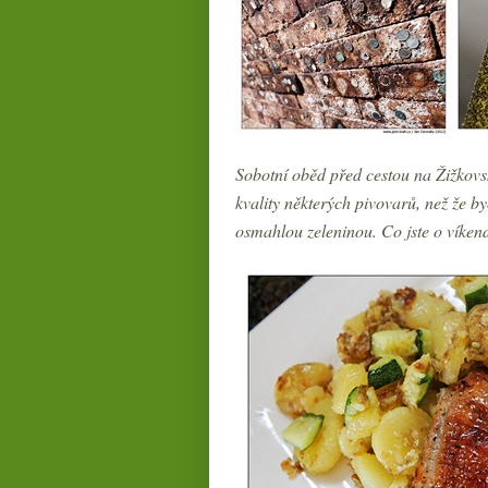
Sobotní oběd před cestou na Žižkovsk
kvality některých pivovarů, než že b
osmahlou zeleninou. Co jste o víkendu