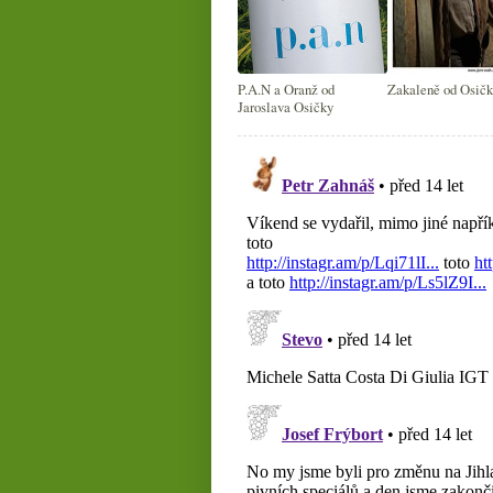
P.A.N a Oranž od
Zakaleně od Osič
Jaroslava Osičky