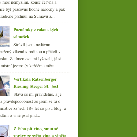
y moc nemyslím, konec června a
nce byl pracovně hodně náročný a pak
tradičně prchnul na Šumavu a...
Portugal, Zweigelt a
Poznámky z rakouských
Muškát
sámošek
Strávil jsem nedávno
oužený víkend s rodinou a přáteli v
sku. Zatímco ostatní lyžovali, já si
 místní jezero (v každém směru ...
Vertikála Ratzenberger
Riesling Steeger St. Jost
Stává se mi pravidelně, a je
á pravděpodobnost že jsem se tu o
ematice za těch 18+ let co píšu blog, a
dtím o víně psal jind...
Z čeho pít víno, smutné
zprávy ze světa vína a viněta