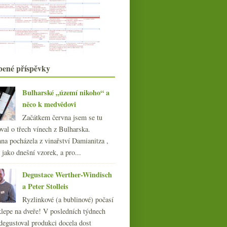
Nesnáším slevy, vždycky se děsně
prodraží…
Letní osvěžení v trochu luxusnějším
duchu
Výsledky ankety „Müller
Thurgau...“
Mladý Zweigelt od Osičků
bené příspěvky
Humor při pátku, třeba se
sklepmistrem
Bulharské „území nikoho“ a
Fajn ryzlink a bílé z Gaskoňska
něco k medvědovi
Dva duby a pět vín ročníku 2009
Začátkem června jsem se tu
Zajímavá cava a zásuvky vzor
„Bordeaux“
val o třech vínech z Bulharska.
Gutswein z Pfalze aneb nakupuju
na pocházela z vinařství Damianitza ,
litrovky
ě jako dnešní vzorek, a pro...
Základní nerezové Chablis co prostě
chutná
Degustace Werther-Windisch
května
(21)
►
a Peter Stolleis
dubna
(20)
►
Ryzlinkové (a bublinové) počasí
března
(23)
►
klepe na dveře! V posledních týdnech
února
(21)
►
degustoval produkci docela dost