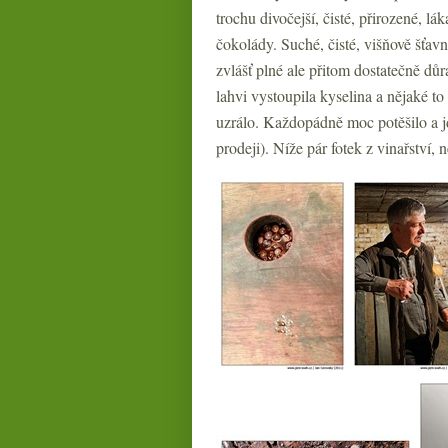
trochu divočejší, čisté, přirozené, lá
čokolády. Suché, čisté, višňově šťavn
zvlášť plné ale přitom dostatečně dů
lahvi vystoupila kyselina a nějaké to 
uzrálo. Každopádně moc potěšilo a jd
prodeji). Níže pár fotek z vinařství, 