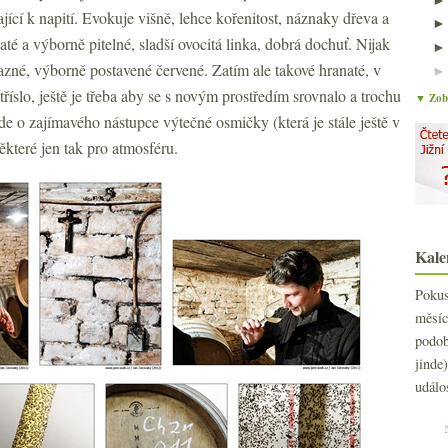
kající k napití. Evokuje višně, lehce kořenitost, náznaky dřeva a
até a výborně pitelné, sladší ovocitá linka, dobrá dochuť. Nijak
razné, výborně postavené červené. Zatím ale takové hranaté, v
tříslo, ještě je třeba aby se s novým prostředím srovnalo a trochu
▼ Zobr
e o zajímavého nástupce výtečné osmičky (která je stále ještě v
některé jen tak pro atmosféru.
Kale
Poku
měs
podo
jind
událo