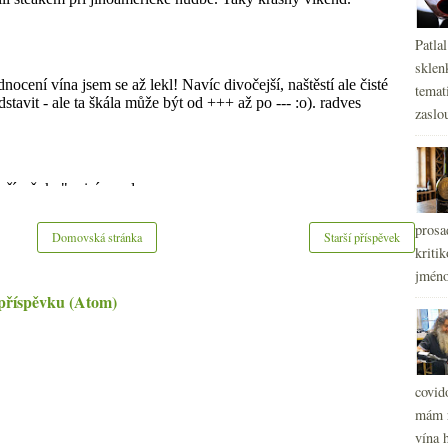
Patla
sklen
temati
zaslou
prosa
Domovská stránka
Starší příspěvek
kritik
jméno
příspěvku (Atom)
covid
mám r
vína h