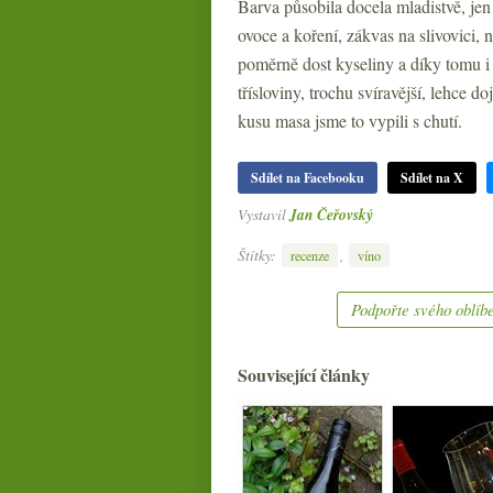
Barva působila docela mladistvě, jen
ovoce a koření, zákvas na slivovici, 
poměrně dost kyseliny a díky tomu i 
třísloviny, trochu svíravější, lehce 
kusu masa jsme to vypili s chutí.
Sdílet na Facebooku
Sdílet na X
Vystavil
Jan Čeřovský
Štítky:
,
recenze
víno
Podpořte svého oblíbe
Související články