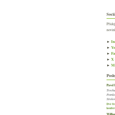
Sociá
Přide
novin
►
In
►
Yo
►
Fa
►
X 
►
Ma
Posl
Pavel
Trochu
Franko
Streko
Dvě fr
konfer
Willi