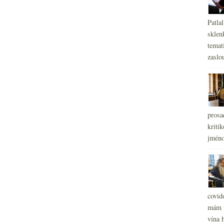
Patla
sklen
temati
zaslou
prosa
kritik
jméno
covid
mám r
vína h