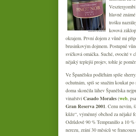
Vesztergombi 
hlavně známé 
trošku nazrál
kovová záklopk
okrajem. První dojem z vůně mi při
brusinkovým dojmem. Postupně vůně tr
svíčková omáčka. Suché, ovocité v ch
nějaký teplejší projev, tohle je pomě
Ve Španělsku podléhám spíše sherry,
ochutnám, spíš se snažím koukat po 
doma skončila láhev Španělska nejpro
Casado Morales
web
vinařství
(
, ps
Gran Reserva 2001
. Cenu nevím, š
kůže“, výměnný obchod za nějaké fo
Odrůdově 90 % Tempranillo a 10 % G
nerezu, zrání 30 měsíců ve francouzs