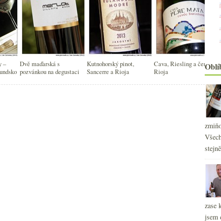
y –
Dvě maďarská s
Kutnohorský pinot,
Cava, Riesling a čerstvá
Oblí
gundsko
pozvánkou na degustaci
Sancerre a Rioja
Rioja
zmiňo
Všech
stejn
zase 
jsem 