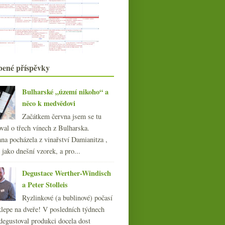
Nesnáším slevy, vždycky se děsně
prodraží…
Letní osvěžení v trochu luxusnějším
duchu
Výsledky ankety „Müller
Thurgau...“
Modrý portugal a
Mladý Zweigelt od Osičků
bené příspěvky
degustace vín z Maďarska
Humor při pátku, třeba se
sklepmistrem
Bulharské „území nikoho“ a
Fajn ryzlink a bílé z Gaskoňska
něco k medvědovi
Dva duby a pět vín ročníku 2009
Začátkem června jsem se tu
Zajímavá cava a zásuvky vzor
„Bordeaux“
val o třech vínech z Bulharska.
Gutswein z Pfalze aneb nakupuju
na pocházela z vinařství Damianitza ,
litrovky
ě jako dnešní vzorek, a pro...
Základní nerezové Chablis co prostě
chutná
Degustace Werther-Windisch
května
(21)
►
a Peter Stolleis
dubna
(20)
►
Ryzlinkové (a bublinové) počasí
března
(23)
►
klepe na dveře! V posledních týdnech
února
(21)
►
degustoval produkci docela dost