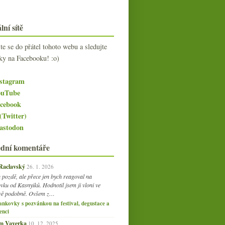
lní sítě
jte se do přátel tohoto webu a sledujte
ky na Facebooku! :o)
stagram
uTube
cebook
(Twitter)
stodon
ední komentáře
 Raclavský
26. 1. 2026
 pozdě, ale přece jen bych reagoval na
vku od Kasnyiků. Hodnotil jsem ji vloni ve
vě podobně. Ovšem z…
ankovky s pozvánkou na festival, degustace a
enci
am Vaverka
10. 12. 2025