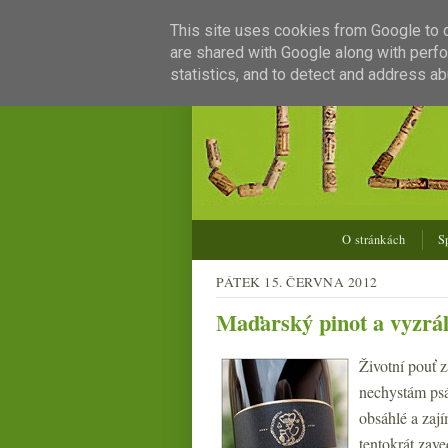
This site uses cookies from Google to de
are shared with Google along with perfo
statistics, and to detect and address ab
O stránkách
S
PÁTEK 15. ČERVNA 2012
Maďarský pinot a vyzrál
Životní pouť 
nechystám psá
obsáhlé a zaj
tentokrát zave