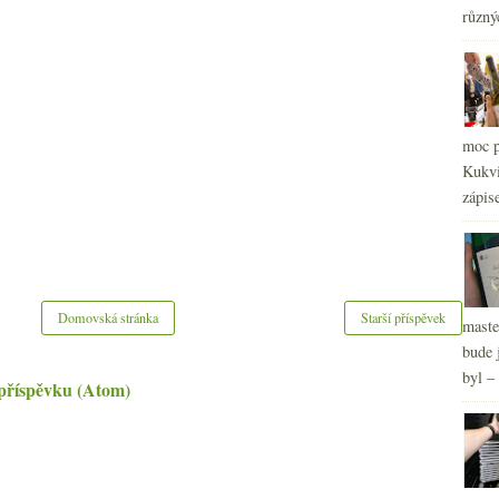
různý
2
►
2
►
2
►
2
►
2
moc p
►
Kukvi
zápis
Domovská stránka
Starší příspěvek
maste
bude 
byl –
příspěvku (Atom)