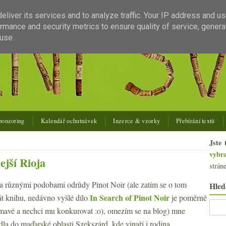
liver its services and to analyze traffic. Your IP address and u
rmance and security metrics to ensure quality of service, gener
use.
ponzoring
Kalendář ochutnávek
Inzerce & vzorky
Přebírání textů
Jste 
vybr
ejší Rioja
strán
za různými podobami odrůdy Pinot Noir (ale zatím se o tom
Hled
In Search of Pinot Noir
t knihu, nedávno vyšlé dílo
je poměrně
ímavé a nechci mu konkurovat :o), omezím se na blog) mne
dla do maďarské oblasti Szekszárd, kde vinaří i rodina