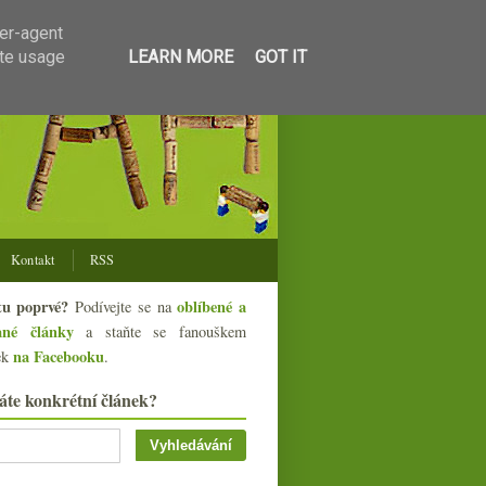
ser-agent
ate usage
LEARN MORE
GOT IT
Kontakt
RSS
tu poprvé?
oblíbené a
Podívejte se na
ané články
a staňte se fanouškem
na Facebooku
ek
.
áte konkrétní článek?