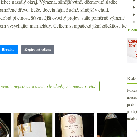
 lehce nazrálý okraj. Výrazná, silnější vůně, džemovité sladké
namořené dřevo, kůže, docela fajn. Suché, silnější v chuti,
dobrá pitelnost, šťavnatější ovocitý projev, stále poměrně výrazné
dojem vysychající marmelády. Celkem sympatická jižní záležitost, ke
▼ Zobr
Bluesky
Kopírovat odkaz
Kale
ného vínopsavce a nezávislé články z vinného světa!
Poku
měs
podo
jind
událo