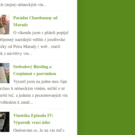
ledna
(23)
►
ch (nejen) německých vin...
011
(252)
010
Parádní Chardonnay od
(249)
Marady
009
(249)
008
(270)
O víkendu jsem s přáteli popíjel
007
(108)
říjemný nazrálejší veltlín z josefovské
čky od Petra Marady ( web , starší
ek z návštěvy vin...
Stobodový Riesling a
Corpinnat s pozvánkou
Vyrazil jsem na jednu moc fajn
rclass k německým vínům, určitě o ní
ještě řeč, a jedním z prezentovaných vín
 vzhledem k zamě...
Vinotéka Epizoda IV:
Výparník vrací úder
Omlouvám se, že na vás teď s