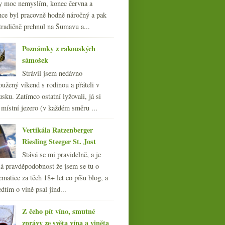
y moc nemyslím, konec června a
nce byl pracovně hodně náročný a pak
tradičně prchnul na Šumavu a...
Poznámky z rakouských
sámošek
Strávil jsem nedávno
oužený víkend s rodinou a přáteli v
sku. Zatímco ostatní lyžovali, já si
 místní jezero (v každém směru ...
Vertikála Ratzenberger
Riesling Steeger St. Jost
Stává se mi pravidelně, a je
á pravděpodobnost že jsem se tu o
ematice za těch 18+ let co píšu blog, a
dtím o víně psal jind...
Z čeho pít víno, smutné
zprávy ze světa vína a viněta