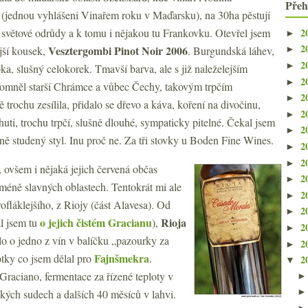
Přeh
(jednou vyhlášeni Vinařem roku v Maďarsku), na 30ha pěstují
2
světové odrůdy a k tomu i nějakou tu Frankovku. Otevřel jsem
►
2
Vesztergombi Pinot Noir 2006
ejší kousek,
. Burgundská láhev,
►
2
►
a, slušný celokorek. Tmavší barva, ale s již naleželejším
2
►
pomněl starší Chrámce a vůbec Čechy, takovým trpčím
2
►
ochu zesílila, přidalo se dřevo a káva, koření na divočinu,
2
►
uti, trochu trpčí, slušně dlouhé, sympaticky pitelné. Čekal jsem
2
►
rně studený styl. Inu proč ne. Za tři stovky u Boden Fine Wines.
2
►
2
►
 ovšem i nějaká jejich červená občas
2
►
méně slavných oblastech. Tentokrát mi ale
2
►
fláklejšího, z Riojy (část Alavesa). Od
2
►
o jejich čistém Gracianu
Rioja
al jsem tu
),
2
►
lo o jedno z vín v balíčku „pazourky za
2
►
Fajnšmekra
tky co jsem dělal pro
.
2
▼
raciano, fermentace za řízené teploty v
kých sudech a dalších 40 měsíců v lahvi.