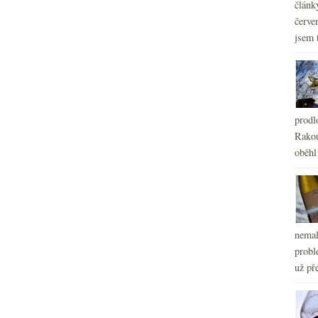
článk
červe
jsem 
prodl
Rakou
oběhl
nemal
probl
už pře