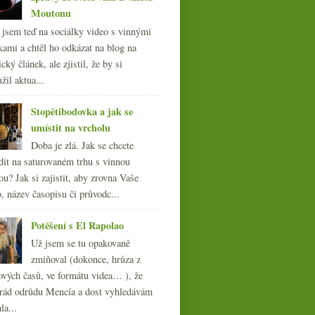
Moutonu
l jsem teď na sociálky video s vinnými
kami a chtěl ho odkázat na blog na
cký článek, ale zjistil, že by si
žil aktua...
Stopětibodovka a jak se
umístit na vrcholu
Doba je zlá. Jak se chcete
dit na saturovaném trhu s vinnou
ou? Jak si zajistit, aby zrovna Vaše
, název časopisu či průvodc...
Potěšení s El Rapolao
Už jsem se tu opakovaně
zmiňoval (dokonce, hrůza z
ových časů, ve formátu videa… ), že
ád odrůdu Mencía a dost vyhledávám
la...