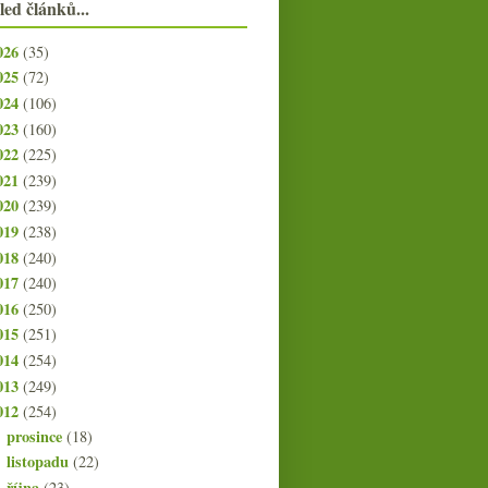
led článků...
026
(35)
025
(72)
024
(106)
023
(160)
022
(225)
021
(239)
020
(239)
019
(238)
018
(240)
017
(240)
016
(250)
015
(251)
014
(254)
013
(249)
012
(254)
prosince
(18)
►
listopadu
(22)
►
října
(23)
►