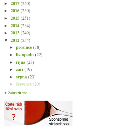
2017
(240)
►
2016
(250)
►
2015
(251)
►
2014
(254)
►
2013
(249)
►
2012
(254)
▼
prosince
(18)
►
listopadu
(22)
►
října
(23)
►
září
(19)
►
srpna
(23)
►
července
(20)
►
června
(21)
▼
▼ Zobrazit vše
Dobré víno aneb zamyšlení na prázdniny…
Vtipný čínský vinný padělek
Bubliny z Jury k překlepu
Žižkovské pivobraní a Pivo na Hrad!
Jak vybrat víno s nepříliš zábavnou degustací
Výsledky ankety „Kdy naposledy jste pili Sklepmist...
Petting s mladými víny ze Strekov 1075