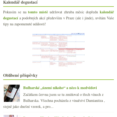
Kalendář degustací
Zweigelt rosé od Korábů a Sauvignon blanc od Erraz...
Francouzské okénko - Milionový Montrachet, krupobi...
tomto místě
kalendář
Pokusím se na
udržovat zhruba měsíc dopředu
Guy Bussière a jeho rustikální vína
degustací
a podobných akcí především v Praze (ale i jinde), uvítám Vaše
Maďarský pinot a vyzrálejší Rioja
tipy na zapomenuté události!
Nesnáším slevy, vždycky se děsně prodraží…
Letní osvěžení v trochu luxusnějším duchu
Výsledky ankety „Müller Thurgau...“
Mladý Zweigelt od Osičků
Humor při pátku, třeba se sklepmistrem
Fajn ryzlink a bílé z Gaskoňska
Dva duby a pět vín ročníku 2009
Zajímavá cava a zásuvky vzor „Bordeaux“
Gutswein z Pfalze aneb nakupuju litrovky
Oblíbené příspěvky
Základní nerezové Chablis co prostě chutná
května
(21)
►
Bulharské „území nikoho“ a něco k medvědovi
dubna
(20)
►
Začátkem června jsem se tu zmiňoval o třech vínech z
března
(23)
►
Bulharska. Všechna pocházela z vinařství Damianitza ,
února
(21)
►
stejně jako dnešní vzorek, a pro...
ledna
(23)
►
2011
(252)