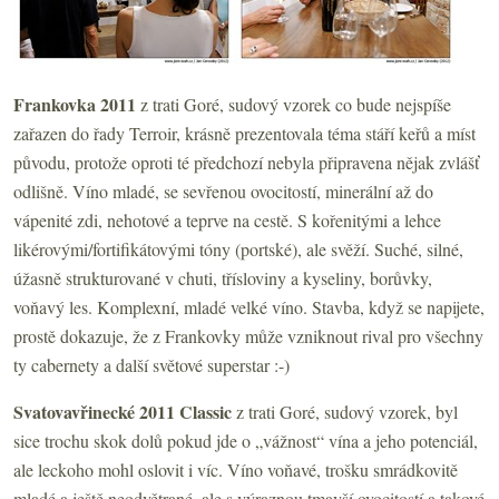
Frankovka 2011
z trati Goré, sudový vzorek co bude nejspíše
zařazen do řady Terroir, krásně prezentovala téma stáří keřů a míst
původu, protože oproti té předchozí nebyla připravena nějak zvlášť
odlišně. Víno mladé, se sevřenou ovocitostí, minerální až do
vápenité zdi, nehotové a teprve na cestě. S kořenitými a lehce
likérovými/fortifikátovými tóny (portské), ale svěží. Suché, silné,
úžasně strukturované v chuti, třísloviny a kyseliny, borůvky,
voňavý les. Komplexní, mladé velké víno. Stavba, když se napijete,
prostě dokazuje, že z Frankovky může vzniknout rival pro všechny
ty cabernety a další světové superstar :-)
Svatovavřinecké 2011 Classic
z trati Goré, sudový vzorek, byl
sice trochu skok dolů pokud jde o „vážnost“ vína a jeho potenciál,
ale leckoho mohl oslovit i víc. Víno voňavé, trošku smrádkovitě
mladé a ještě neodvětrané, ale s výraznou tmavší ovocitostí a takové