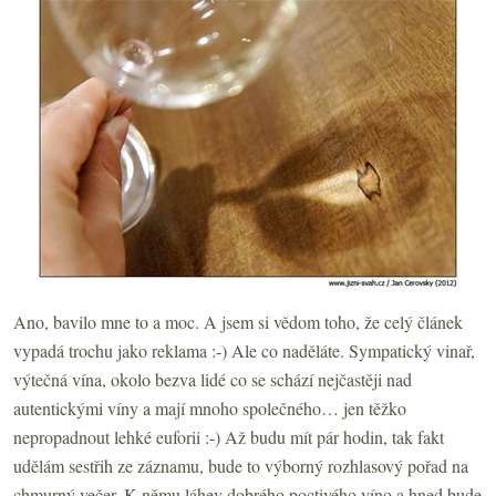
Ano, bavilo mne to a moc. A jsem si vědom toho, že celý článek
vypadá trochu jako reklama :-) Ale co naděláte. Sympatický vinař,
výtečná vína, okolo bezva lidé co se schází nejčastěji nad
autentickými víny a mají mnoho společného… jen těžko
nepropadnout lehké euforii :-) Až budu mít pár hodin, tak fakt
udělám sestřih ze záznamu, bude to výborný rozhlasový pořad na
chmurný večer. K němu láhev dobrého poctivého víno a hned bude