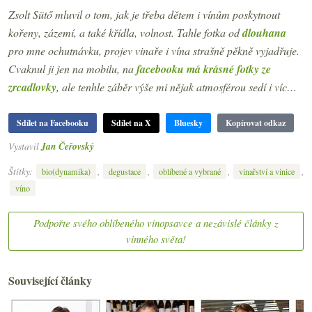
Zsolt Sütő mluvil o tom, jak je třeba dětem i vínům poskytnout
kořeny, zázemí, a také křídla, volnost. Tahle fotka od
dlouhana
pro mne ochutnávku, projev vinaře i vína strašně pěkně vyjadřuje.
Cvaknul ji jen na mobilu, na
facebooku má krásné fotky ze
zrcadlovky
, ale tenhle záběr výše mi nějak atmosférou sedí i víc…
Sdílet na Facebooku
Sdílet na X
Bluesky
Kopírovat odkaz
Vystavil
Jan Čeřovský
Štítky:
,
,
,
,
bio(dynamika)
degustace
oblíbené a vybrané
vinařství a vinice
víno
Podpořte svého oblíbeného vínopsavce a nezávislé články z
vinného světa!
Související články