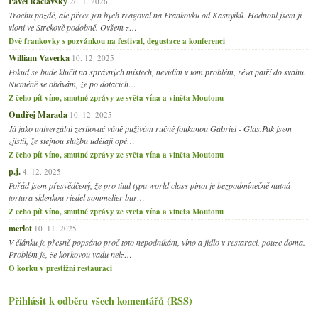
Pavel Raclavský
26. 1. 2026
Trochu pozdě, ale přece jen bych reagoval na Frankovku od Kasnyiků. Hodnotil jsem ji
vloni ve Strekově podobně. Ovšem z…
Dvě frankovky s pozvánkou na festival, degustace a konferenci
William Vaverka
10. 12. 2025
Pokud se bude klučit na správných místech, nevidím v tom problém, réva patří do svahu.
Nicméně se obávám, že po dotacích…
Z čeho pít víno, smutné zprávy ze světa vína a viněta Moutonu
Ondřej Marada
10. 12. 2025
Já jako univerzální zesilovač vůně pužívám ručně foukanou Gabriel - Glas.Pak jsem
zjistil, že stejnou službu udělají opě…
Z čeho pít víno, smutné zprávy ze světa vína a viněta Moutonu
p.j.
4. 12. 2025
Pořád jsem přesvědčený, že pro titul typu world class pinot je bezpodmínečně nutná
tortura sklenkou riedel sommelier bur…
Z čeho pít víno, smutné zprávy ze světa vína a viněta Moutonu
merlot
10. 11. 2025
V článku je přesně popsáno proč toto nepodnikám, víno a jídlo v restaraci, pouze doma.
Problém je, že korkovou vadu nelz…
O korku v prestižní restauraci
Přihlásit k odběru všech komentářů (RSS)