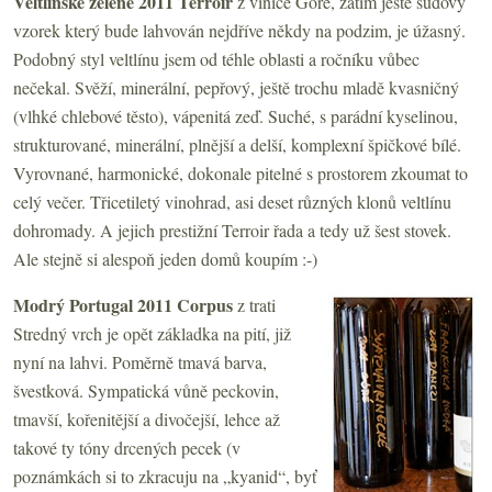
Veltlínské zelené 2011 Terroir
z vinice Goré, zatím ještě sudový
vzorek který bude lahvován nejdříve někdy na podzim, je úžasný.
Podobný styl veltlínu jsem od téhle oblasti a ročníku vůbec
nečekal. Svěží, minerální, pepřový, ještě trochu mladě kvasničný
(vlhké chlebové těsto), vápenitá zeď. Suché, s parádní kyselinou,
strukturované, minerální, plnější a delší, komplexní špičkové bílé.
Vyrovnané, harmonické, dokonale pitelné s prostorem zkoumat to
celý večer. Třicetiletý vinohrad, asi deset různých klonů veltlínu
dohromady. A jejich prestižní Terroir řada a tedy už šest stovek.
Ale stejně si alespoň jeden domů koupím :-)
Modrý Portugal 2011 Corpus
z trati
Stredný vrch je opět základka na pití, již
nyní na lahvi. Poměrně tmavá barva,
švestková. Sympatická vůně peckovin,
tmavší, kořenitější a divočejší, lehce až
takové ty tóny drcených pecek (v
poznámkách si to zkracuju na „kyanid“, byť