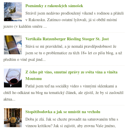
Poznámky z rakouských sámošek
Strávil jsem nedávno prodloužený víkend s rodinou a přáteli
v Rakousku. Zatímco ostatní lyžovali, já si oběhl místní
jezero (v každém směru ...
Vertikála Ratzenberger Riesling Steeger St. Jost
Stává se mi pravidelně, a je nemalá pravděpodobnost že
jsem se tu o problematice za těch 18+ let co píšu blog, a už
předtím o víně psal jind...
Z čeho pít víno, smutné zprávy ze světa vína a viněta
Moutonu
Patlal jsem teď na sociálky video s vinnými sklenkami a
chtěl ho odkázat na blog na tematický článek, ale zjistil, že by si zasloužil
aktua...
Stopětibodovka a jak se umístit na vrcholu
Doba je zlá. Jak se chcete prosadit na saturovaném trhu s
vinnou kritikou? Jak si zajistit, aby zrovna Vaše jméno,