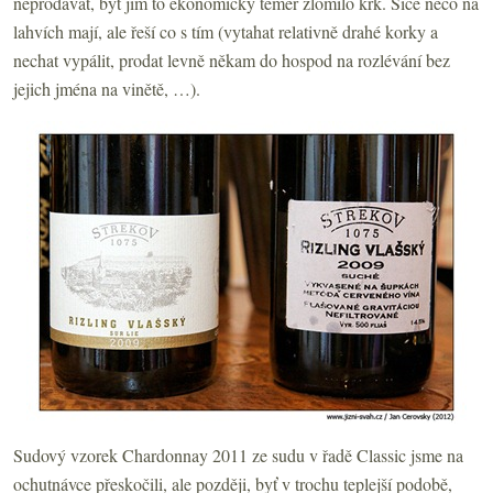
neprodávat, byť jim to ekonomicky téměř zlomilo krk. Sice něco na
lahvích mají, ale řeší co s tím (vytahat relativně drahé korky a
nechat vypálit, prodat levně někam do hospod na rozlévání bez
jejich jména na vinětě, …).
Sudový vzorek Chardonnay 2011 ze sudu v řadě Classic jsme na
ochutnávce přeskočili, ale později, byť v trochu teplejší podobě,