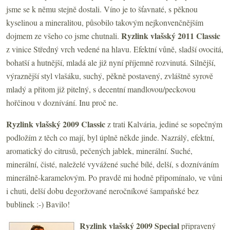
jsme se k němu stejně dostali. Víno je to šťavnaté, s pěknou
kyselinou a mineralitou, působilo takovým nejkonvenčnějším
Ryzlink vlašský 2011 Classic
dojmem ze všeho co jsme chutnali.
z vinice Středný vrch vedené na hlavu. Efektní vůně, sladší ovocitá,
bohatší a hutnější, mladá ale již nyní příjemně rozvinutá. Silnější,
výraznější styl vlašáku, suchý, pěkně postavený, zvláštně syrově
mladý a přitom již pitelný, s decentní mandlovou/peckovou
hořčinou v doznívání. Inu proč ne.
Ryzlink vlašský 2009 Classic
z trati Kalvária, jediné se sopečným
podložím z těch co mají, byl úplně někde jinde. Nazrálý, efektní,
aromatický do citrusů, pečených jablek, minerální. Suché,
minerální, čisté, naleželé vyvážené suché bílé, delší, s dozníváním
minerálně-karamelovým. Po pravdě mi hodně připomínalo, ve vůni
i chuti, delší dobu degoržované neročníkové šampaňské bez
bublinek :-) Bavilo!
Ryzlink vlašský 2009 Special
připravený