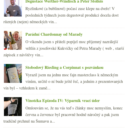
►
Degustace Werther-Windisch a Peter Stolleis
2010
(249)
►
Ryzlinkové (a bublinové) počasí zase klepe na dveře! V
2009
(249)
►
posledních týdnech jsem degustoval produkci docela dost
2008
(270)
►
různých (nejen) německých vin...
2007
(108)
►
Parádní Chardonnay od Marady
O víkendu jsem s přáteli popíjel moc příjemný nazrálejší
veltlín z josefovské Kukvičky od Petra Marady ( web , starší
zápisek z návštěvy vin...
Stobodový Riesling a Corpinnat s pozvánkou
Vyrazil jsem na jednu moc fajn masterclass k německým
vínům, určitě o ní bude ještě řeč, a jedním z prezentovaných
vín byl – vzhledem k zamě...
Vinotéka Epizoda IV: Výparník vrací úder
Omlouvám se, že na vás teď s články moc nemyslím, konec
června a července byl pracovně hodně náročný a pak jsem
tradičně prchnul na Šumavu a...