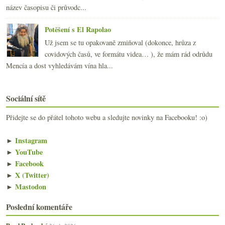
název časopisu či průvodc...
Potěšení s El Rapolao
Už jsem se tu opakovaně zmiňoval (dokonce, hrůza z
covidových časů, ve formátu videa… ), že mám rád odrůdu
Mencía a dost vyhledávám vína hla...
Sociální sítě
Přidejte se do přátel tohoto webu a sledujte novinky na Facebooku! :o)
►
Instagram
►
YouTube
►
Facebook
►
X (Twitter)
►
Mastodon
Poslední komentáře