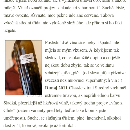
milejší. Vinař označil projev „dekadencí v harmonii“. Suché, čisté,
tmavě ovocité, šťavnaté, moc pěkně udělané červené. Taková
výtečná střední třída, nic vyloženě složitého, ale přitom si ho fakt
užijete.
Poslední dvě vína sice nebyla špatná, ale
míjela se mým vkusem. A když jsem tak
sledoval, co se okamžitě dopilo a co ještě
nějakou dobu zbylo, tak se ve veltlínu
scházejí spíše „píči“ (od slova pít) a příznivci
svěžesti než milovníci superhutných vín :-)
Dunaj 2011 Classic
z trati Stredný vrch měl
extrémně tmavou, až neprůhlednou barvu.
Sladká, přezrálejší až likérová vůně, takový trochu projev „víno z
Chile“ (ovšem varianty před lety, teď se také kloní k jisté
uměřenosti). Suché, se slušným tříslem, plné, intenzivní, alkohol
dost znát, likérové, evokuje až fortifikát.