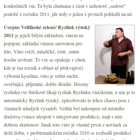
konkrétních vín. Ta byla chutnána z části v nehotové „sudové“
podobě z ročníku 2011, jde tedy o jeden z prvních pohledů na ně.
Corpus Veltlínské zelené/ Ryzlink rýnský
2011
je jejich bílým základem, vínem na
popíjení, základní vinnou surovinou pro
tělo. Víno svěží, mladičké, čisté, zatím
trochu sevřené. To vše se opakuje v chuti,
kde je (na ročník a oblast až překvapivě)
výborná kyselina, víno je velmi suché,
osvěžující, příjemné, dobře dlouhé. Hrozny
ryzlinku (ve Strekově říkají ryzlink Ryzlinku vlašskému, u nás je to
automaticky Ryzlink rýnský, způsobovalo to lehce chaos) jsou z
vlastních mladých výsadeb, Veltlín byl nakoupen od místního
družstva (vinice alespoň v integrované produkci), mají s ním
dobrou zkušenost. Jinak toto víno je vlastně první z novinek za
delší dobu, v problematickém ročníku 2010 se rozhodli produkci