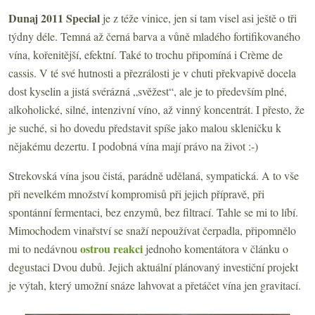
Dunaj 2011 Special
je z téže vinice, jen si tam visel asi ještě o tři
týdny déle. Temná až černá barva a vůně mladého fortifikovaného
vína, kořenitější, efektní. Také to trochu připomíná i Crème de
cassis. V té své hutnosti a přezrálosti je v chuti překvapivě docela
dost kyselin a jistá svérázná „svěžest“, ale je to především plné,
alkoholické, silné, intenzivní víno, až vinný koncentrát. I přesto, že
je suché, si ho dovedu představit spíše jako malou skleničku k
nějakému dezertu. I podobná vína mají právo na život :-)
Strekovská vína jsou čistá, parádně udělaná, sympatická. A to vše
při nevelkém množství kompromisů při jejich přípravě, při
spontánní fermentaci, bez enzymů, bez filtrací. Tahle se mi to líbí.
Mimochodem vinařství se snaží nepoužívat čerpadla, připomnělo
ostrou reakci
mi to nedávnou
jednoho komentátora v článku o
degustaci Dvou dubů. Jejich aktuální plánovaný investiční projekt
je výtah, který umožní snáze lahvovat a přetáčet vína jen gravitací.