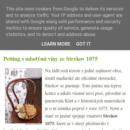
This site uses cookies from Google to deliver its services
and to analyze traffic. Your IP address and user-agent are
shared with Google along with performance and security
metrics to ensure quality of service, generate usage
statistics, and to detect and address abuse.
☰ Menu
LEARN MORE
GOT IT
ČTVRTEK 21. ČERVNA 2012
Petting s mladými víny ze Strekov 1075
Na židli sedí terroir z jedné zajímavé obce,
téměř maďarské ale oficiálně slovenské,
Strekov se jmenuje. Toto jméno má teprve
krátce a nikdo vlastně neví proč, původně se
jmenovala Kürt a v historických materiálech
je o ní zmínka poprvé v roce 1075. Nové a
Strekov
staré ve jméně spojuje vinařství
1075
v
, které se v úterý představilo