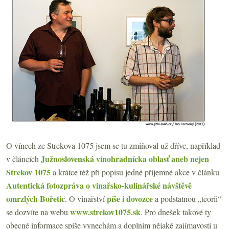
O vínech ze Strekova 1075 jsem se tu zmiňoval už dříve, například
Južnoslovenská vinohradnícka oblasť aneb nejen
v článcích
Strekov 1075
a krátce též při popisu jedné příjemné akce v článku
Autentická fotozpráva o vinařsko-kulinářské návštěvě
omrzlých Bořetic
píše i dovozce
. O vinařství
a podstatnou „teorii“
www.strekov1075.sk
se dozvíte na webu
. Pro dnešek takové ty
obecné informace spíše vynechám a doplním nějaké zajímavosti u