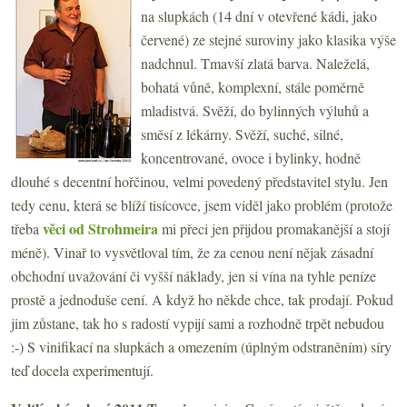
na slupkách (14 dní v otevřené kádi, jako
červené) ze stejné suroviny jako klasika výše
nadchnul. Tmavší zlatá barva. Naleželá,
bohatá vůně, komplexní, stále poměrně
mladistvá. Svěží, do bylinných výluhů a
směsí z lékárny. Svěží, suché, silné,
koncentrované, ovoce i bylinky, hodně
dlouhé s decentní hořčinou, velmi povedený představitel stylu. Jen
tedy cenu, která se blíží tisícovce, jsem viděl jako problém (protože
věci od Strohmeira
třeba
mi přeci jen přijdou promakanější a stojí
méně). Vinař to vysvětloval tím, že za cenou není nějak zásadní
obchodní uvažování či vyšší náklady, jen si vína na tyhle peníze
prostě a jednoduše cení. A když ho někde chce, tak prodají. Pokud
jim zůstane, tak ho s radostí vypijí sami a rozhodně trpět nebudou
:-) S vinifikací na slupkách a omezením (úplným odstraněním) síry
teď docela experimentují.