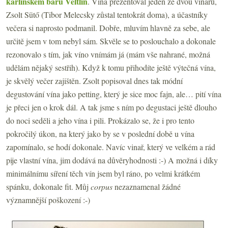
karlínském baru Veltlín
. Vína prezentoval jeden ze dvou vinařů,
Zsolt Sütő (Tibor Melecsky zůstal tentokrát doma), a účastníky
večera si naprosto podmanil. Dobře, mluvím hlavně za sebe, ale
určitě jsem v tom nebyl sám. Skvěle se to poslouchalo a dokonale
rezonovalo s tím, jak víno vnímám já (mám vše nahrané, možná
udělám nějaký sestřih). Když k tomu přihodíte ještě výtečná vína,
je skvělý večer zajištěn. Zsolt popisoval dnes tak módní
degustování vína jako petting, který je sice moc fajn, ale… pití vína
je přeci jen o krok dál. A tak jsme s ním po degustaci ještě dlouho
do noci seděli a jeho vína i pili. Prokázalo se, že i pro tento
pokročilý úkon, na který jako by se v poslední době u vína
zapomínalo, se hodí dokonale. Navíc vinař, který ve velkém a rád
pije vlastní vína, jim dodává na důvěryhodnosti :-) A možná i díky
minimálnímu síření těch vín jsem byl ráno, po velmi krátkém
spánku, dokonale fit. Můj
corpus
nezaznamenal žádné
významnější poškození :-)