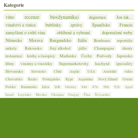
Kategorie
víno
recenze
bio(dynamika)
degustace
Jen tak...
vinařství a vinice
bublinky
zprávy
Španělsko
Francie
zamyšlení o světě vína
oblíbené a vybrané
doporučené weby
Německo
Morava
Burgundsko
Itálie
Bordeaux
reportáže
ankety
Rakousko
Jiný alkohol
jídlo
Champagne
sherry
restaurace
knihy a časopisy
Maďarsko
Čechy
Podvody
Japonsko
filmy
vinárny a vinotéky
Supermarketovky
kuchyně
speciality
Slovensko
Slovinsko
Chile
Anglie
USA
Austrálie
video
Chorvatsko
Řecko
Portugalsko
Kypr
Argentina
Nový Zéland
Gruzie
Polsko
Rumunsko
káva
JAR
Odrůdy
84b
87b
90b
92b
Apríl
Izrael
Lotyšsko
Mexiko
Ukrajina
Urugay
Čína
Švýcarsko
© 2007–2026
Jan Čeřovský
· Jižní svah — nejen o víně ·
Kontakt