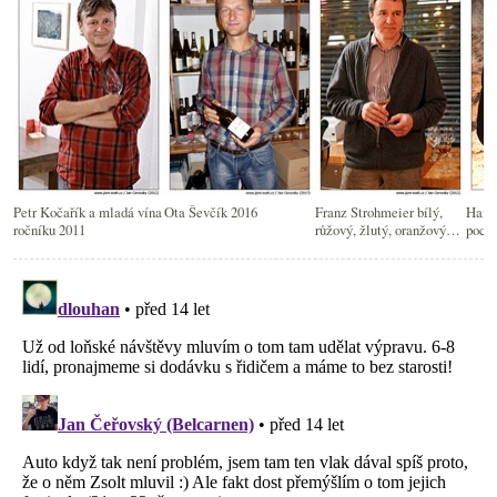
Petr Kočařík a mladá vína
Ota Ševčík 2016
Franz Strohmeier bílý,
Hans 
ročníku 2011
růžový, žlutý, oranžový…
poch