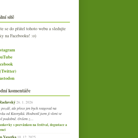
lní sítě
jte se do přátel tohoto webu a sledujte
ky na Facebooku! :o)
stagram
uTube
cebook
(Twitter)
stodon
ední komentáře
 Raclavský
26. 1. 2026
 pozdě, ale přece jen bych reagoval na
vku od Kasnyiků. Hodnotil jsem ji vloni ve
vě podobně. Ovšem z…
ankovky s pozvánkou na festival, degustace a
enci
am Vaverka
10. 12. 2025