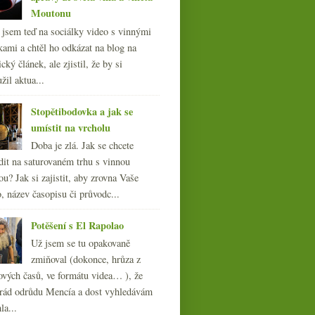
Moutonu
l jsem teď na sociálky video s vinnými
kami a chtěl ho odkázat na blog na
cký článek, ale zjistil, že by si
žil aktua...
Stopětibodovka a jak se
umístit na vrcholu
Doba je zlá. Jak se chcete
dit na saturovaném trhu s vinnou
ou? Jak si zajistit, aby zrovna Vaše
, název časopisu či průvodc...
Potěšení s El Rapolao
Už jsem se tu opakovaně
zmiňoval (dokonce, hrůza z
ových časů, ve formátu videa… ), že
ád odrůdu Mencía a dost vyhledávám
la...