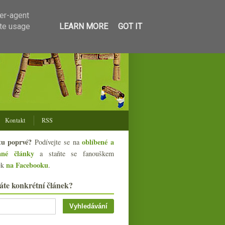
ser-agent
ate usage
LEARN MORE
GOT IT
Kontakt
RSS
tu poprvé?
oblíbené a
Podívejte se na
ané články
a staňte se fanouškem
na Facebooku
ek
.
áte konkrétní článek?