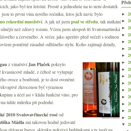
Přeh
ících, jako byl ten letošní. Prostě a jednoduše na to není dostatek
2
jsou to první vína nového ročníku, letos jich navíc bylo
►
2
no rekordní množství
psal ve středu
. A jak už jsem
, tak nutkání
►
2
►
 silnější než zdravý rozum. Včera jsem alespoň tři Svatomartinská
2
►
ůžového a červeného. A večer, jako aperitiv před večeří s rodinou
2
►
 ovšem poměrně zásadně odlišného stylu. Koho zajímají detaily,
2
►
2
►
2
►
rgau
Jan Plaček
z vinařství
pokrylo
2
►
ž kvasnicově mladé, z čehož se vylupuje
2
►
kého ovoce a bonbónů, je to dost ovoněné.
2
►
 překvapivě zkrocenou byť výraznou
2
►
kupinu a účel asi v klidu funkční víno, pro
2
►
na tuhle milerku pít podruhé.
2
►
2
►
ké 2010 Svatovavřinecké rosé
od
2
►
ntiška Mádla
má takovou hodně jedovatě
2
▼
kou růžovou barvu, sklenku pokrývá bublinkami a ty tvoří na