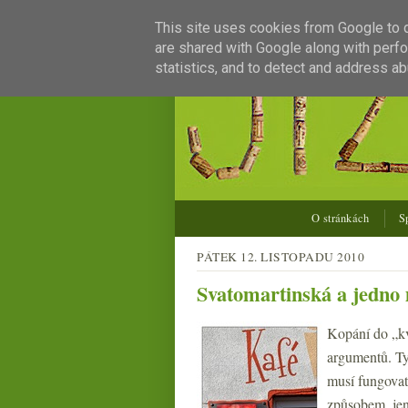
This site uses cookies from Google to de
are shared with Google along with perfo
statistics, and to detect and address ab
O stránkách
S
PÁTEK 12. LISTOPADU 2010
Svatomartinská a jedno 
Kopání do „kv
argumentů. Ty
musí fungovat
způsobem, jenž