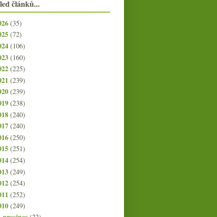
led článků...
026
(35)
025
(72)
024
(106)
023
(160)
022
(225)
021
(239)
020
(239)
019
(238)
018
(240)
017
(240)
016
(250)
015
(251)
014
(254)
013
(249)
012
(254)
011
(252)
010
(249)
prosince
(22)
►