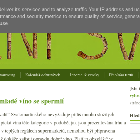
liver its services and to analyze traffic. Your IP address and u
rmance and security metrics to ensure quality of service, gener
use.
ponzoring
Kalendář ochutnávek
Inzerce & vzorky
Přebírání textů
Jste 
vybr
mladé víno se spermií
strán
alit“ Svatomartinského nevyžaduje příliš mnoho složitých
Hled
pická vína této kategorie v podobě, jak jsou prezentována trhu a
 v teplých regálech supermarketů, nemohou být připravena
 dokáže zajistit opravdu dobré víno. Platí to obzvláště ve