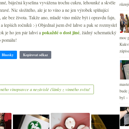
jemné, báječná kyselina vyvážena trochu cukru, lehounké a skvěle
různý
ravé. Nic složitého, ale je to víno a ne jen výrobek splňující
 ale bez života. Takže ano, mladé víno může být i opravdu fajn,
 a lepších ročníků :-) Objednal jsem dvě lahve a pak se rozmyslel
pokaždé o dost jiné
rok je ho jen pár lahví a
, žádný schematický
moc p
o pomálu!
Kukvi
zápis
Bluesky
Kopírovat odkaz
2
►
2
►
2
►
maste
ného vínopsavce a nezávislé články z vinného světa!
bude 
byl –