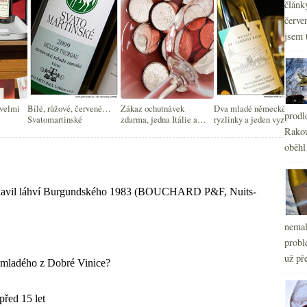
článk
červe
jsem 
 velmi
Bílé, růžové, červené…
Zákaz ochutnávek
Dva mladé německé
prodl
Svatomartinské
zdarma, jedna Itálie a
ryzlinky a jeden vyzrálý
Svatomartinské
Rakou
oběhl
nemal
probl
už pře