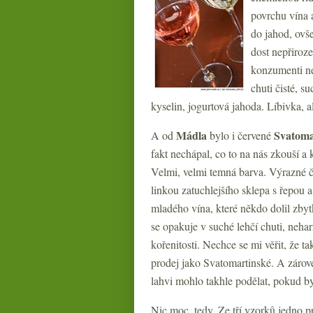
povrchu vína 
do jahod, ovš
dost nepřiroz
konzumenti ne
chuti čisté, 
kyselin, jogurtová jahoda. Líbivka, a
Mádla
Svatoma
A od
bylo i červené
fakt nechápal, co to na nás zkouší a
Velmi, velmi temná barva. Výrazné č
linkou zatuchlejšího sklepa s řepou 
mladého vína, které někdo dolil zby
se opakuje v suché lehčí chuti, neha
kořenitosti. Nechce se mi věřit, že 
prodej jako Svatomartinské. A zárove
lahvi mohlo takhle podělat, pokud b
Nic moc, tedy. Ze tří vzorků jedno 