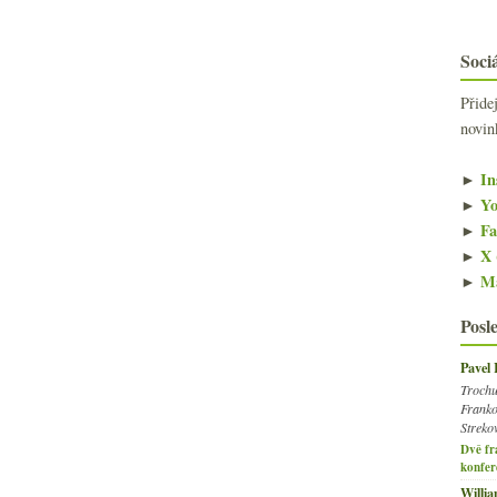
Sociá
Přide
novin
►
In
►
Yo
►
Fa
►
X 
►
Ma
Posl
Pavel
Trochu
Franko
Streko
Dvě fr
konfer
Willi