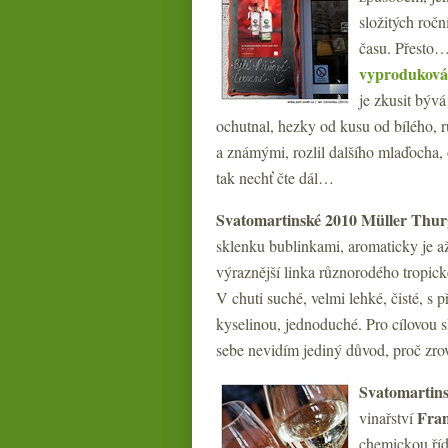
složitých ročn
času. Přesto… 
vyproduková
je zkusit bývá
ochutnal, hezky od kusu od bílého, r
a známými, rozlil dalšího mlaďocha,
tak nechť čte dál…
Svatomartinské 2010 Müller Thu
sklenku bublinkami, aromaticky je a
výraznější linka různorodého tropic
V chuti suché, velmi lehké, čisté, s
kyselinou, jednoduché. Pro cílovou s
sebe nevidím jediný důvod, proč zrov
Svatomartins
Fra
vinařství
chemickou říd