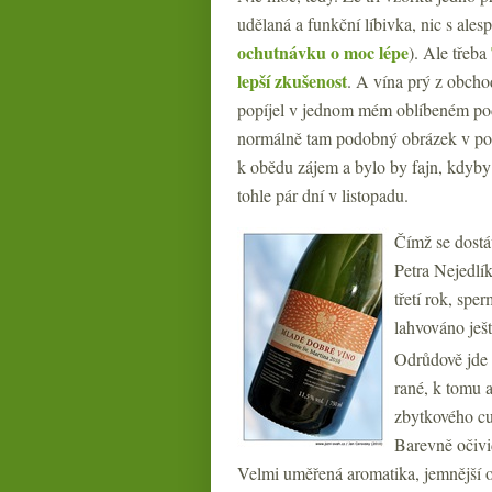
udělaná a funkční líbivka, nic s ale
ochutnávku o moc lépe
). Ale třeba
lepší zkušenost
. A vína prý z obcho
popíjel v jednom mém oblíbeném podn
normálně tam podobný obrázek v pole
k obědu zájem a bylo by fajn, kdyby 
tohle pár dní v listopadu.
Čímž se dost
Petra Nejedlí
třetí rok, spe
lahvováno ješ
Odrůdově jde 
rané, k tomu a
zbytkového cu
Barevně očivi
Velmi uměřená aromatika, jemnější ov