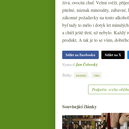
živá, ovocitá chuť. Velmi svěží, pří
pitelné, náznak minerality, zábavné, h
zákonné požadavky na tento alkohol,
byť tady to mělo i dotyk let minulých
a chtěl ještě třetí, už nebylo. Každý 
produkt. A tak je to se vším, dobréh
Sdílet na Facebooku
Sdílet na X
Vystavil
Jan Čeřovský
Štítky:
,
recenze
víno
Podpořte svého oblíbe
Související články