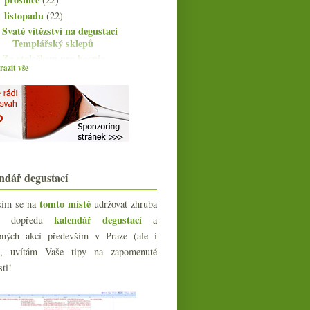
listopadu
(22)
▼
Svaté vítězství na degustaci
Templářský sklepů
Za stolečkem pro hospic
azit vše
Obarvené víno, Chauvet, nové
vínoblogy
Vídeňská potulka – svařák,
Plachutta a tak
Pfingstberg vůni, chutí, obrazem i
hmatem
Výsledky ankety „Řízek mám
nejraději“
ndář degustací
Fajn Beaujolais, dvě
Svatomartinská, víno ve vlaku...
tomto místě
sím se na
udržovat zhruba
Italská párty a malé víno lepší
kalendář degustací
íc dopředu
a
velkého
bných akcí především v Praze (ale i
Souboj vídeňských řízků – tele vs.
vepř!
e), uvítám Vaše tipy na zapomenuté
Templářský průšvih plný emocí a
sti!
hrdosti
Příběh o zkapalnění kopce Somló
Dotaz, ropná krize, nový web DRC a