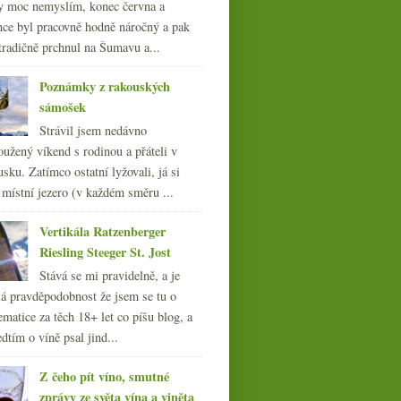
y moc nemyslím, konec června a
nce byl pracovně hodně náročný a pak
tradičně prchnul na Šumavu a...
Poznámky z rakouských
sámošek
Strávil jsem nedávno
Korky bez TCA, spermie,
oužený víkend s rodinou a přáteli v
Japonsko, Jon Bon Jovi
sku. Zatímco ostatní lyžovali, já si
 místní jezero (v každém směru ...
Vertikála Ratzenberger
Riesling Steeger St. Jost
Stává se mi pravidelně, a je
á pravděpodobnost že jsem se tu o
ematice za těch 18+ let co píšu blog, a
dtím o víně psal jind...
Z čeho pít víno, smutné
zprávy ze světa vína a viněta