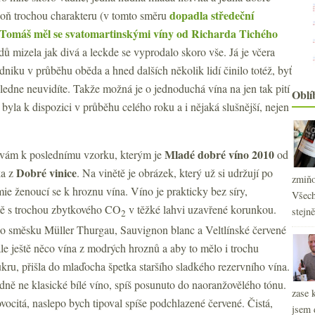
dopadla středeční
spoň trochou charakteru (v tomto směru
Tomáš měl se svatomartinskými víny od Richarda Tichého
dů mizela jak divá a leckde se vyprodalo skoro vše. Já je včera
iku v průběhu oběda a hned dalších několik lidí činilo totéž, byť
dne neuvidíte. Takže možná je o jednoduchá vína na jen tak pití
Oblí
byla k dispozici v průběhu celého roku a i nějaká slušnější, nejen
Mladé dobré víno 2010
ávám k poslednímu vzorku, kterým je
od
Dobré vinice
ka z
. Na vinětě je obrázek, který už si udržují po
zmiňo
rmie ženoucí se k hroznu vína. Víno je prakticky bez síry,
Všech
tě s trochou zbytkového CO
v těžké lahvi uzavřené korunkou.
stejn
2
o směsku Müller Thurgau, Sauvignon blanc a Veltlínské červené
le ještě něco vína z modrých hroznů a aby to mělo i trochu
kru, přišla do mlaďocha špetka staršího sladkého rezervního vína.
dně ne klasické bílé víno, spíš posunuto do naoranžovělého tónu.
zase 
ocitá, naslepo bych tipoval spíše podchlazené červené. Čistá,
jsem 