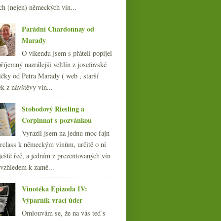
srpna
(22)
►
ch (nejen) německých vin...
července
(14)
►
června
(22)
►
Parádní Chardonnay od
května
(21)
►
Marady
dubna
(21)
►
O víkendu jsem s přáteli popíjel
března
(24)
►
říjemný nazrálejší veltlín z josefovské
února
(20)
►
čky od Petra Marady ( web , starší
ledna
(20)
►
ek z návštěvy vin...
009
(249)
008
(270)
Stobodový Riesling a
007
(108)
Corpinnat s pozvánkou
Vyrazil jsem na jednu moc fajn
rclass k německým vínům, určitě o ní
ještě řeč, a jedním z prezentovaných vín
 vzhledem k zamě...
Vinotéka Epizoda IV:
Výparník vrací úder
Omlouvám se, že na vás teď s