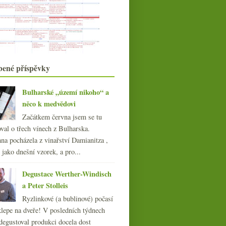
močowhisky
Svatomartinská a jedno mladé víno
se spermií
Točení se ve vinných kruzích
Mladý Jamek a další čerstvá vína
ročníku 2010
bené příspěvky
Vídeňská zážitková gastronomie –
Mraz & Sohn
Výsledky ankety „Vlašák vs. Veltlín“
Bulharské „území nikoho“ a
Přeceněná růžovka versus
něco k medvědovi
výprodejový rýňák
Začátkem června jsem se tu
Předfyloxerové emoce s Champagne
Tarlant
val o třech vínech z Bulharska.
Asijské vinné hrátky,
na pocházela z vinařství Damianitza ,
Svatomartinské, ukradené šam...
ě jako dnešní vzorek, a pro...
A přišla Domina s velkýma…
strmými svahy
Degustace Werther-Windisch
Pinot z parku, Rother Zierfahndler
a Peter Stolleis
z Limbachu
Ryzlinkové (a bublinové) počasí
října
(20)
►
klepe na dveře! V posledních týdnech
září
(21)
►
degustoval produkci docela dost