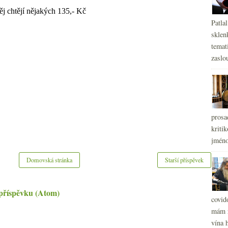
Patla
sklen
temati
zaslou
prosa
kritik
jméno
Domovská stránka
Starší příspěvek
příspěvku (Atom)
covid
mám r
vína h