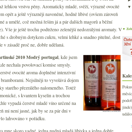
až lehkou vrstvu pěny. Aromaticky mladé, svěží, výrazně ovocité
em opět a ještě výrazněji navoněné, hodně líbivé (ovšem zároveň
ené a umělé, což možná řeším já a pár dalších magorů a běžní
). Vše je ještě trochu podtrženo zelenější nedozrálými aromaty. V
▼ Zobr
suché s drobným dotykem cukru, velmi lehké a snadno pitelné, dost
le v zásadě proč ne, dobře udělaná.
rtinské 2010 Modrý portugal
, kde jsem
 kde nechala povolovací komise smysly.
erstvé ovocité aroma doplněné intenzivní
Kale
a bramborami. Nejsilněji to vyvolává dojem
Poku
tky starého přezrálého nalomeného. Totéž
měs
rmonické, s kvantem kyselin a trochou
podo
takhle vypadá čerstvé mladé víno určené na
jind
ň mi není jasné, jak by se za pár dni v
událo
ylo lahvováno v pořádku.
pro mne skoro vadné, jedna nudná mladá líbivka a jedna dobře