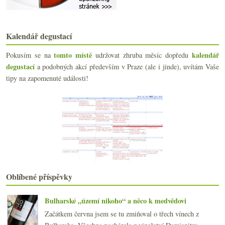
Italská párty a malé víno lepší velkého
Souboj vídeňských řízků – tele vs. vepř!
Templářský průšvih plný emocí a hrdosti
Kalendář degustací
Příběh o zkapalnění kopce Somló
Dotaz, ropná krize, nový web DRC a močowhisky
tomto místě
kalendář
Pokusím se na
udržovat zhruba měsíc dopředu
Svatomartinská a jedno mladé víno se spermií
degustací
a podobných akcí především v Praze (ale i jinde), uvítám Vaše
Točení se ve vinných kruzích
tipy na zapomenuté události!
Mladý Jamek a další čerstvá vína ročníku 2010
Vídeňská zážitková gastronomie – Mraz & Sohn
Výsledky ankety „Vlašák vs. Veltlín“
Přeceněná růžovka versus výprodejový rýňák
Předfyloxerové emoce s Champagne Tarlant
Asijské vinné hrátky, Svatomartinské, ukradené šam...
A přišla Domina s velkýma… strmými svahy
Pinot z parku, Rother Zierfahndler z Limbachu
října
(20)
►
Oblíbené příspěvky
září
(21)
►
srpna
(22)
►
Bulharské „území nikoho“ a něco k medvědovi
července
(14)
►
Začátkem června jsem se tu zmiňoval o třech vínech z
června
(22)
►