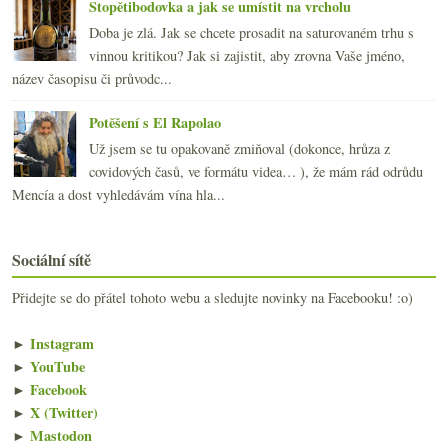
Stopětibodovka a jak se umístit na vrcholu
Doba je zlá. Jak se chcete prosadit na saturovaném trhu s
vinnou kritikou? Jak si zajistit, aby zrovna Vaše jméno,
název časopisu či průvodc...
Potěšení s El Rapolao
Už jsem se tu opakovaně zmiňoval (dokonce, hrůza z
covidových časů, ve formátu videa… ), že mám rád odrůdu
Mencía a dost vyhledávám vína hla...
Sociální sítě
Přidejte se do přátel tohoto webu a sledujte novinky na Facebooku! :o)
►
Instagram
►
YouTube
►
Facebook
►
X (Twitter)
►
Mastodon