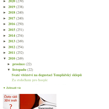
2020
(239)
►
2019
(238)
►
2018
(240)
►
2017
(240)
►
2016
(250)
►
2015
(251)
►
2014
(254)
►
2013
(249)
►
2012
(254)
►
2011
(252)
►
2010
(249)
▼
prosince
(22)
►
listopadu
(22)
▼
Svaté vítězství na degustaci Templářský sklepů
Za stolečkem pro hospic
Obarvené víno, Chauvet, nové vínoblogy
▼ Zobrazit vše
Vídeňská potulka – svařák, Plachutta a tak
Pfingstberg vůni, chutí, obrazem i hmatem
Výsledky ankety „Řízek mám nejraději“
Fajn Beaujolais, dvě Svatomartinská, víno ve vlaku...