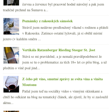
června a července byl pracovně hodně náročný a pak jsem
tradičně prchnul na Šumavu a...
Poznámky z rakouských sámošek
Strávil jsem nedávno prodloužený víkend s rodinou a přáteli
v Rakousku. Zatímco ostatní lyžovali, já si oběhl místní
jezero (v každém směru ...
Vertikála Ratzenberger Riesling Steeger St. Jost
Stává se mi pravidelně, a je nemalá pravděpodobnost že
jsem se tu o problematice za těch 18+ let co píšu blog, a už
předtím o víně psal jind...
Z čeho pít víno, smutné zprávy ze světa vína a viněta
Moutonu
Patlal jsem teď na sociálky video s vinnými sklenkami a
chtěl ho odkázat na blog na tematický článek, ale zjistil, že by si zasloužil
aktua...