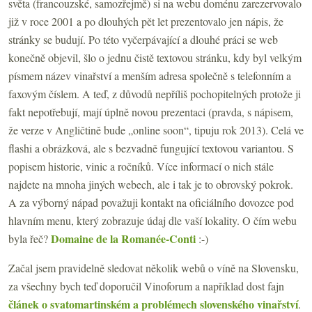
světa (francouzské, samozřejmě) si na webu doménu zarezervovalo
již v roce 2001 a po dlouhých pět let prezentovalo jen nápis, že
stránky se budují. Po této vyčerpávající a dlouhé práci se web
konečně objevil, šlo o jednu čistě textovou stránku, kdy byl velkým
písmem název vinařství a menším adresa společně s telefonním a
faxovým číslem. A teď, z důvodů nepříliš pochopitelných protože ji
fakt nepotřebují, mají úplně novou prezentaci (pravda, s nápisem,
že verze v Angličtině bude „online soon“, tipuju rok 2013). Celá ve
flashi a obrázková, ale s bezvadně fungující textovou variantou. S
popisem historie, vinic a ročníků. Více informací o nich stále
najdete na mnoha jiných webech, ale i tak je to obrovský pokrok.
A za výborný nápad považuji kontakt na oficiálního dovozce pod
hlavním menu, který zobrazuje údaj dle vaší lokality. O čím webu
Domaine de la Romanée-Conti
byla řeč?
:-)
Začal jsem pravidelně sledovat několik webů o víně na Slovensku,
za všechny bych teď doporučil Vinoforum a například dost fajn
článek o svatomartinském a problémech slovenského vinařství
.