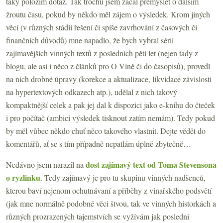
taky položím dotaz. Tak trochu jsem začal přemýšlet o dalším
žroutu času, pokud by někdo měl zájem o výsledek. Krom jiných
věcí (v různých stádií řešení či spíše zavrhování z časových či
finančních důvodů) mne napadlo, že bych vybral sérii
zajímavějších vinných textů z posledních pěti let (nejen tady z
blogu, ale asi i něco z článků pro O Víně či do časopisů), provedl
na nich drobné úpravy (korekce a aktualizace, likvidace závislosti
na hypertextových odkazech atp.), udělal z nich takový
kompaktnější celek a pak jej dal k dispozici jako e-knihu do čteček
i pro počítač (ambici výsledek tisknout zatím nemám). Tedy pokud
by měl vůbec někdo chuť něco takového vlastnit. Dejte vědět do
komentářů, ať se s tím případně nepatlám úplně zbytečně…
dost zajímavý text od Toma Stevensona
Nedávno jsem narazil na
o ryzlinku
. Tedy zajímavý je pro tu skupinu vinných nadšenců,
kterou baví nejenom ochutnávaní a příběhy z vinařského podsvětí
(jak mne normálně podobné věci štvou, tak ve vinných historkách a
různých prozrazených tajemstvích se vyžívám jak poslední