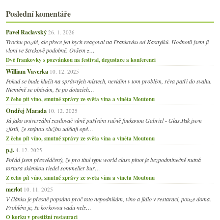
Poslední komentáře
Pavel Raclavský
26. 1. 2026
Trochu pozdě, ale přece jen bych reagoval na Frankovku od Kasnyiků. Hodnotil jsem ji
vloni ve Strekově podobně. Ovšem z…
Dvě frankovky s pozvánkou na festival, degustace a konferenci
William Vaverka
10. 12. 2025
Pokud se bude klučit na správných místech, nevidím v tom problém, réva patří do svahu.
Nicméně se obávám, že po dotacích…
Z čeho pít víno, smutné zprávy ze světa vína a viněta Moutonu
Ondřej Marada
10. 12. 2025
Já jako univerzální zesilovač vůně pužívám ručně foukanou Gabriel - Glas.Pak jsem
zjistil, že stejnou službu udělají opě…
Z čeho pít víno, smutné zprávy ze světa vína a viněta Moutonu
p.j.
4. 12. 2025
Pořád jsem přesvědčený, že pro titul typu world class pinot je bezpodmínečně nutná
tortura sklenkou riedel sommelier bur…
Z čeho pít víno, smutné zprávy ze světa vína a viněta Moutonu
merlot
10. 11. 2025
V článku je přesně popsáno proč toto nepodnikám, víno a jídlo v restaraci, pouze doma.
Problém je, že korkovou vadu nelz…
O korku v prestižní restauraci