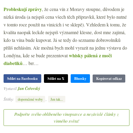
Probleskují zprávy
, že cena vín z Moravy stoupne, důvodem je
nízká úroda (a nejspíš cena všech těch přípravků, které bylo nutné
v tomto roce použít na vinicích i ve sklepě). Vzhledem k tomu, že
kvalita naopak leckde nejspíš významně klesne, dost mne zajímá,
kdo ta vína bude kupovat. Já se tedy do seznamu dobrovolníků
příliš nehlásím. Ale možná bych mohl vyrazit na jednu výstavu do
whisky pálená z moči
Londýna, kde se bude prezentovat
diabetiků
… brr…
Sdílet na Facebooku
Sdílet na X
Bluesky
Kopírovat odkaz
Vystavil
Jan Čeřovský
Štítky:
,
doporučené weby
Jen tak...
Podpořte svého oblíbeného vínopsavce a nezávislé články z
vinného světa!