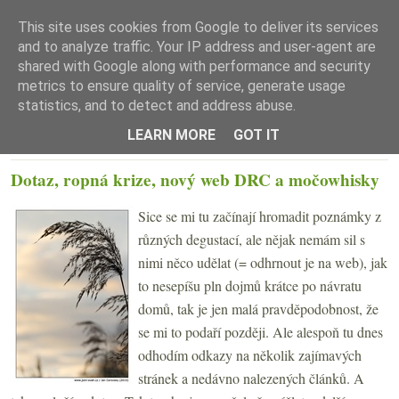
This site uses cookies from Google to deliver its services
and to analyze traffic. Your IP address and user-agent are
shared with Google along with performance and security
metrics to ensure quality of service, generate usage
statistics, and to detect and address abuse.
☰ Menu
LEARN MORE
GOT IT
PONDĚLÍ 15. LISTOPADU 2010
Dotaz, ropná krize, nový web DRC a močowhisky
Sice se mi tu začínají hromadit poznámky z
různých degustací, ale nějak nemám sil s
nimi něco udělat (= odhrnout je na web), jak
to nesepíšu pln dojmů krátce po návratu
domů, tak je jen malá pravděpodobnost, že
se mi to podaří později. Ale alespoň tu dnes
odhodím odkazy na několik zajímavých
stránek a nedávno nalezených článků. A