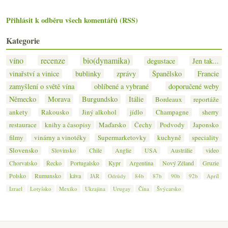
Přihlásit k odběru všech komentářů (RSS)
Kategorie
víno
recenze
bio(dynamika)
degustace
Jen tak...
vinařství a vinice
bublinky
zprávy
Španělsko
Francie
zamyšlení o světě vína
oblíbené a vybrané
doporučené weby
Německo
Morava
Burgundsko
Itálie
Bordeaux
reportáže
ankety
Rakousko
Jiný alkohol
jídlo
Champagne
sherry
restaurace
knihy a časopisy
Maďarsko
Čechy
Podvody
Japonsko
filmy
vinárny a vinotéky
Supermarketovky
kuchyně
speciality
Slovensko
Slovinsko
Chile
Anglie
USA
Austrálie
video
Chorvatsko
Řecko
Portugalsko
Kypr
Argentina
Nový Zéland
Gruzie
Polsko
Rumunsko
káva
JAR
Odrůdy
84b
87b
90b
92b
Apríl
Izrael
Lotyšsko
Mexiko
Ukrajina
Urugay
Čína
Švýcarsko