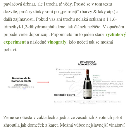
pavlačová drbna), ale i trocha té vědy. Prostě se v tom textu
dozvíte, proč ryzlinky voní po „petroleji“ (barvy & laky atp.) a
další zajímavosti. Pokud vás ani trochu neláká setkání s 1,1,6-
trimethyl-1,2-dihydronaphthalene, tak článek nečtěte. V opačném
ryzlinkový
případě vřele doporučuji. Připomnělo mi to jeden starší
experiment
vínografy
a následné
, kdo nečetl tak se možná
pobaví.
Země se otřásla v základech a jedna ze zásadních životních jistot
zhroutila jak domeček z karet. Možná vůbec nejslavnější vinařství