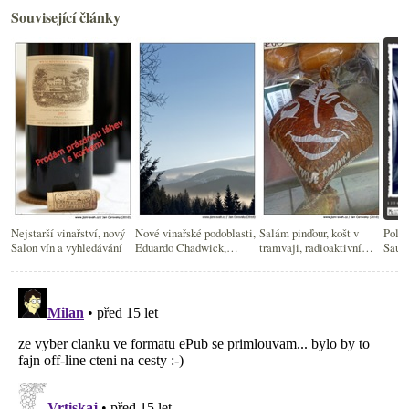
Související články
Nejstarší vinařství, nový
Nové vinařské podoblasti,
Salám pinďour, košt v
Polon
Salon vín a vyhledávání
Eduardo Chadwick,
tramvaji, radioaktivní
Sauvi
supermarketovky
apelace, nový vinný blog
stavu
blog