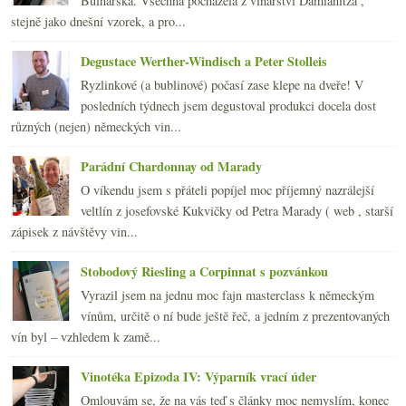
Bulharska. Všechna pocházela z vinařství Damianitza ,
května
(21)
►
stejně jako dnešní vzorek, a pro...
dubna
(21)
►
března
(24)
►
Degustace Werther-Windisch a Peter Stolleis
února
(20)
►
Ryzlinkové (a bublinové) počasí zase klepe na dveře! V
ledna
(20)
►
posledních týdnech jsem degustoval produkci docela dost
2009
(249)
►
různých (nejen) německých vin...
2008
(270)
►
2007
(108)
►
Parádní Chardonnay od Marady
O víkendu jsem s přáteli popíjel moc příjemný nazrálejší
veltlín z josefovské Kukvičky od Petra Marady ( web , starší
zápisek z návštěvy vin...
Stobodový Riesling a Corpinnat s pozvánkou
Vyrazil jsem na jednu moc fajn masterclass k německým
vínům, určitě o ní bude ještě řeč, a jedním z prezentovaných
vín byl – vzhledem k zamě...
Vinotéka Epizoda IV: Výparník vrací úder
Omlouvám se, že na vás teď s články moc nemyslím, konec