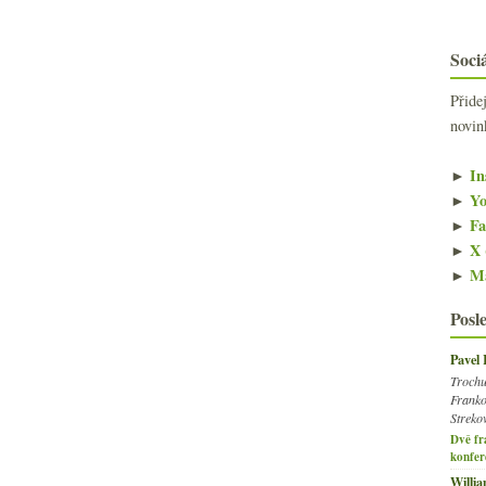
Sociá
Přide
novin
►
In
►
Yo
►
Fa
►
X 
►
Ma
Posl
Pavel
Trochu
Franko
Streko
Dvě fr
konfer
Willi