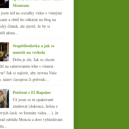
Moutonu
l jsem teď na sociálky video s vinnými
kami a chtěl ho odkázat na blog na
cký článek, ale zjistil, že by si
žil aktua...
Stopětibodovka a jak se
umístit na vrcholu
Doba je zlá. Jak se chcete
dit na saturovaném trhu s vinnou
ou? Jak si zajistit, aby zrovna Vaše
, název časopisu či průvodc...
Potěšení s El Rapolao
Už jsem se tu opakovaně
zmiňoval (dokonce, hrůza z
ových časů, ve formátu videa… ), že
ád odrůdu Mencía a dost vyhledávám
la...