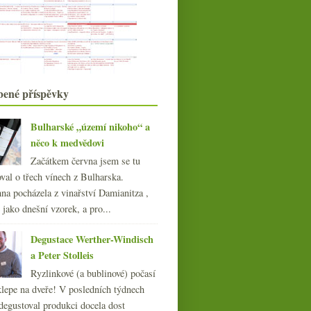
močowhisky
Svatomartinská a jedno mladé víno
se spermií
Točení se ve vinných kruzích
Mladý Jamek a další čerstvá vína
ročníku 2010
bené příspěvky
Vídeňská zážitková gastronomie –
Mraz & Sohn
Výsledky ankety „Vlašák vs. Veltlín“
Bulharské „území nikoho“ a
Přeceněná růžovka versus
něco k medvědovi
výprodejový rýňák
Výsledky ankety „Vy a
Začátkem června jsem se tu
šumivá vína“
Předfyloxerové emoce s Champagne
Tarlant
val o třech vínech z Bulharska.
Asijské vinné hrátky,
na pocházela z vinařství Damianitza ,
Svatomartinské, ukradené šam...
ě jako dnešní vzorek, a pro...
A přišla Domina s velkýma…
strmými svahy
Degustace Werther-Windisch
Pinot z parku, Rother Zierfahndler
a Peter Stolleis
z Limbachu
Ryzlinkové (a bublinové) počasí
října
(20)
►
klepe na dveře! V posledních týdnech
září
(21)
►
degustoval produkci docela dost