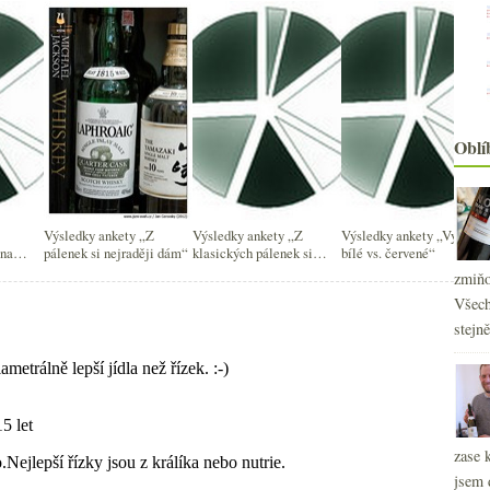
Oblí
Výsledky ankety „Z
Výsledky ankety „Z
Výsledky ankety „Vy a
 na
pálenek si nejraději dám“
klasických pálenek si
bílé vs. červené“
nejraději dám...“
zmiňo
Všech
stejn
zase 
jsem 