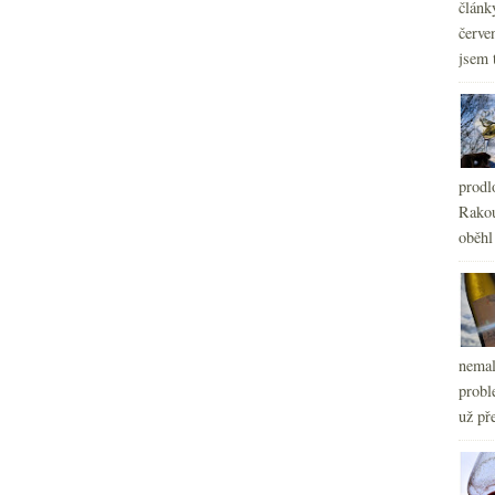
článk
červe
jsem 
prodl
Rakou
oběhl
nemal
probl
už pře