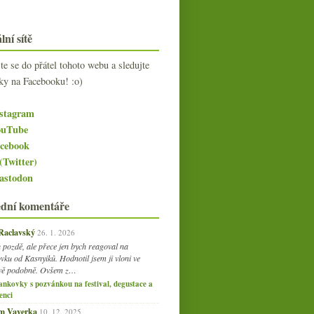
lní sítě
jte se do přátel tohoto webu a sledujte
ky na Facebooku! :o)
stagram
uTube
cebook
(Twitter)
stodon
ední komentáře
 Raclavský
26. 1. 2026
 pozdě, ale přece jen bych reagoval na
vku od Kasnyiků. Hodnotil jsem ji vloni ve
vě podobně. Ovšem z…
ankovky s pozvánkou na festival, degustace a
enci
am Vaverka
10. 12. 2025