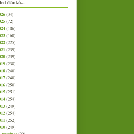
led článků...
026
(34)
025
(72)
024
(106)
023
(160)
022
(225)
021
(239)
020
(239)
019
(238)
018
(240)
017
(240)
016
(250)
015
(251)
014
(254)
013
(249)
012
(254)
011
(252)
010
(249)
prosince
(22)
►