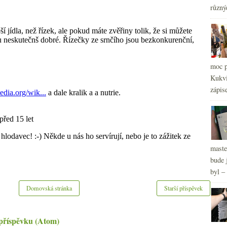
různý
moc p
Kukvi
zápis
2
►
2
►
2
►
maste
bude 
byl –
Domovská stránka
Starší příspěvek
příspěvku (Atom)