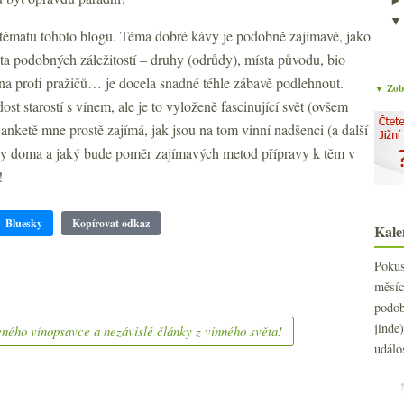
o tématu tohoto blogu. Téma dobré kávy je podobně zajímavé, jako
anta podobných záležitostí – druhy (odrůdy), místa původu, bio
na profi pražičů… je docela snadné téhle zábavě podlehnout.
▼ Zobr
ost starostí s vínem, ale je to vyloženě fascinující svět (ovšem
V anketě mne prostě zajímá, jak jsou na tom vinní nadšenci (a další
ávy doma a jaký bude poměr zajímavých metod přípravy k těm v
!
Bluesky
Kopírovat odkaz
Kale
Poku
měs
podo
jind
ného vínopsavce a nezávislé články z vinného světa!
událo