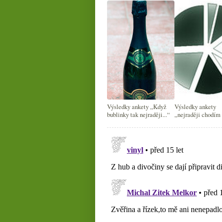
Výsledky ankety „Když
Výsledky ankety
bublinky tak nejraději...“
„nejraději chodím
ochutnávky…“