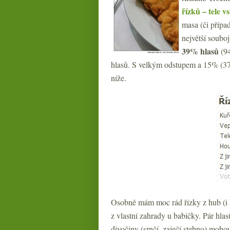
řízků – tele vs
masa (či přípa
největší souboj
39
% hlasů
(94
hlasů. S velkým odstupem a 15% (37) 
níže.
Osobně mám moc rád řízky z hub (i k
z vlastní zahrady u babičky. Pár hlas
divočiny (srnčí, zaječí stehno) moho