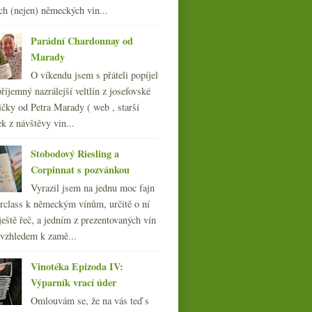
srpna
(22)
►
ch (nejen) německých vin...
července
(14)
►
června
(22)
►
Parádní Chardonnay od
května
(21)
►
Marady
dubna
(21)
►
O víkendu jsem s přáteli popíjel
března
(24)
►
říjemný nazrálejší veltlín z josefovské
února
(20)
►
čky od Petra Marady ( web , starší
ledna
(20)
►
ek z návštěvy vin...
009
(249)
008
(270)
Stobodový Riesling a
007
(108)
Corpinnat s pozvánkou
Vyrazil jsem na jednu moc fajn
rclass k německým vínům, určitě o ní
ještě řeč, a jedním z prezentovaných vín
 vzhledem k zamě...
Vinotéka Epizoda IV:
Výparník vrací úder
Omlouvám se, že na vás teď s