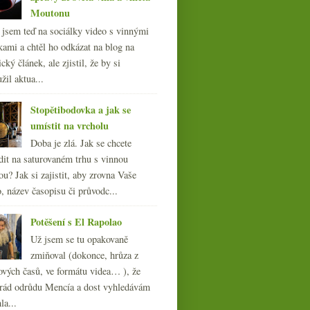
Moutonu
l jsem teď na sociálky video s vinnými
kami a chtěl ho odkázat na blog na
cký článek, ale zjistil, že by si
žil aktua...
Stopětibodovka a jak se
umístit na vrcholu
Doba je zlá. Jak se chcete
dit na saturovaném trhu s vinnou
ou? Jak si zajistit, aby zrovna Vaše
, název časopisu či průvodc...
Potěšení s El Rapolao
Už jsem se tu opakovaně
zmiňoval (dokonce, hrůza z
ových časů, ve formátu videa… ), že
ád odrůdu Mencía a dost vyhledávám
la...