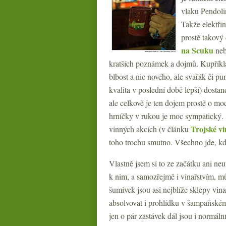
vlaku Pendoli
Takže elektři
prostě takový
na Scuku
neb
kratších poznámek a dojmů. Kupříkla
blbost a nic nového, ale svařák či pu
kvalita v poslední době lepší) dost
ale celkově je ten dojem prostě o moc
hrníčky v rukou je moc sympatický. 
Trojské vi
vinných akcích (v článku
toho trochu smutno. Všechno jde, 
Vlastně jsem si to ze začátku ani ne
k nim, a samozřejmě i vinařstvím, mů
šumivek jsou asi nejblíže sklepy vina
absolvovat i prohlídku v šampaňském 
jen o pár zastávek dál jsou i normáln