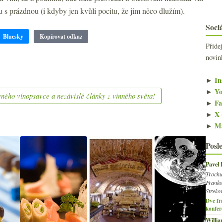
s prázdnou (i kdyby jen kvůli pocitu, že jim něco dlužím).
Sociá
Bluesky
Kopírovat odkaz
Přide
novin
►
In
►
Yo
ného vínopsavce a nezávislé články z vinného světa!
►
Fa
►
X 
►
Ma
Posl
Pavel
Trochu
Franko
Streko
Dvě fr
konfer
Willi