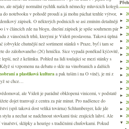
Přeh
no, ale nějaký normální rychlík našich německy mluvících kolegů.
2
na do notebooku v pohodě proudí a já mohu páchat tenhle výtvor,
►
2
 deníkový zápisek. O některých podnicích se asi zmíním detailněji
►
2
►
o i v článcích zde na blogu, dnešní zápisek je spíše souhrnem pár
2
►
du z vánočních trhů, kterými je Vídeň proslavena. Taková úplná
2
►
nč (obvykle chutnější než sortiment stánků v Praze, byť i tam se
2
►
anete do zálohovaného (2€) hrníčku. Sice vypadá poněkud kýčovitě,
2
►
 lepší, než z kelímku. Pohled na lidi toulající se mezi stánky s
2
►
Když si vzpomenu na debatu o skle na vinobraních a dalších
2
►
nobraní a plastiková kultura
a pak tuším i na O víně), je mi z
2
►
když se chce…
2
►
2
►
uvědomoval, ale Vídeň je parádně obklopená vinicemi, v podstatě
2
►
žete dojet tramvají z centra za pár minut. Pro nadšence do
2
►
řství (spíš taková dost veliká továrna) Schlumberger, kde jde
2
►
2
stylu a nechat se nadchnout stovkami tisíc zrajících lahví. Ale
►
2
í vinařství, sklípky a heurige s tradičními chuťovkami. Pokud
▼