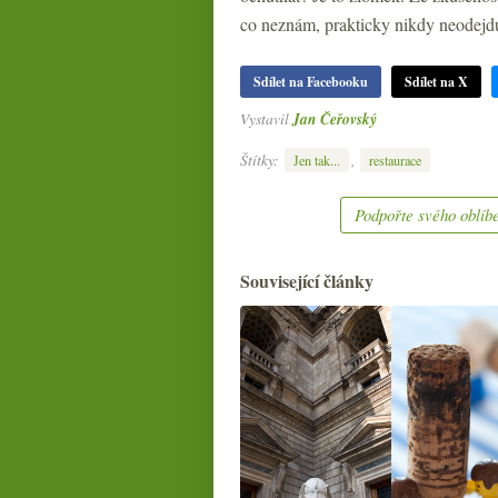
co neznám, prakticky nikdy neodejdu 
Sdílet na Facebooku
Sdílet na X
Vystavil
Jan Čeřovský
Štítky:
,
Jen tak...
restaurace
Podpořte svého oblíbe
Související články