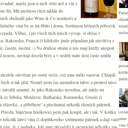
ezvadně, marže jsou u nich větší než u vín z
ěno fér. Mít možnost vlézt takhle do
Patla
nčízách obchodů jako Wine & Co nemluvě) a
sklen
ušného vína by se mi líbilo i doma. Sortiment běžných poboček
temati
zaslou
evypadá. Vůbec, i po všech těch letech vývoje, si občas v
, Rakousku, Francii či kdekoliv jinde připadám jak návštěva z
de, časem, možná :-) Na druhou stranu u nás mají kšefty alespoň
 nosem, zavírají docela brzy a v neděli máte dost často smůlu
prosa
kritik
odezřele otevřené po osmé večer, což mne mělo varovat. Chlapík
jméno
o bych si tak přál. Neměl jsem čas nastudovat lahve a pronesl něco
 zatvářil smutně, že jako Rakousko nevedou, ale může mi
ek ze Srbska, Moldávie, Bulharska, Rumunska, Gruzie či
 růžovku „s příběhem“ a přechutnal několik různých pálenek.
 Pravda, báječnou hruškovici jsem pak koupil, ale i tak. V kolika
covid
mám r
 několik lahví vína či doplňkového sortimentu pálenek a dají vám
vína h
i vím, že z podniku, kde mne přesvědčí k otestování několika vín