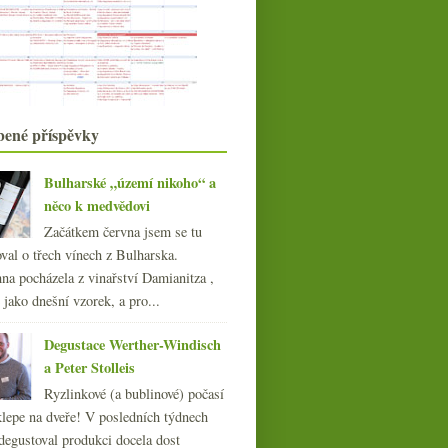
močowhisky
Svatomartinská a jedno mladé víno
se spermií
Točení se ve vinných kruzích
Mladý Jamek a další čerstvá vína
ročníku 2010
bené příspěvky
Vídeňská zážitková gastronomie –
Mraz & Sohn
Výsledky ankety „Vlašák vs. Veltlín“
Bulharské „území nikoho“ a
Přeceněná růžovka versus
něco k medvědovi
výprodejový rýňák
Začátkem června jsem se tu
Předfyloxerové emoce s Champagne
Tarlant
val o třech vínech z Bulharska.
Asijské vinné hrátky,
na pocházela z vinařství Damianitza ,
Svatomartinské, ukradené šam...
ě jako dnešní vzorek, a pro...
A přišla Domina s velkýma…
strmými svahy
Degustace Werther-Windisch
Pinot z parku, Rother Zierfahndler
a Peter Stolleis
z Limbachu
Ryzlinkové (a bublinové) počasí
října
(20)
►
klepe na dveře! V posledních týdnech
září
(21)
►
degustoval produkci docela dost