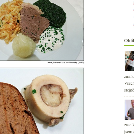
Oblí
zmiňo
Všech
stejn
zase 
jsem 