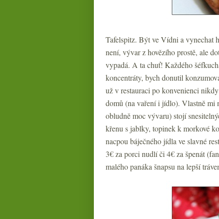
Tafelspitz. Být ve Vídni a vynechat h
není, vývar z hovězího prostě, ale d
vypadá. A ta chuť! Každého šéfkucha
koncentráty, bych donutil konzumova
už v restauraci po konvenienci nikdy 
domů (na vaření i jídlo). Vlastně mi
obludně moc vývaru) stojí snesitelný
křenu s jablky, topinek k morkové kost
nacpou báječného jídla ve slavné res
3€ za porci nudlí či 4€ za špenát (f
malého panáka šnapsu na lepší tráven