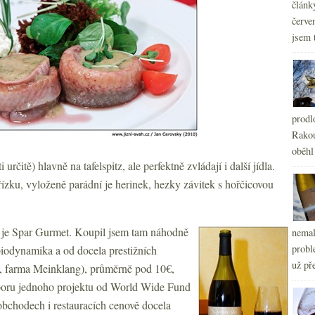
článk
červe
jsem 
prodl
Rakou
oběhl
 určitě) hlavně na tafelspitz, ale perfektně zvládají i další jídla.
ízku, vyloženě parádní je herinek, hezky závitek s hořčicovou
a, je Spar Gurmet. Koupil jsem tam náhodně
nemal
probl
biodynamika a od docela prestižních
už pře
, farma Meinklang), průměrně pod 10€,
dporu jednoho projektu od World Wide Fund
 obchodech i restauracích cenově docela