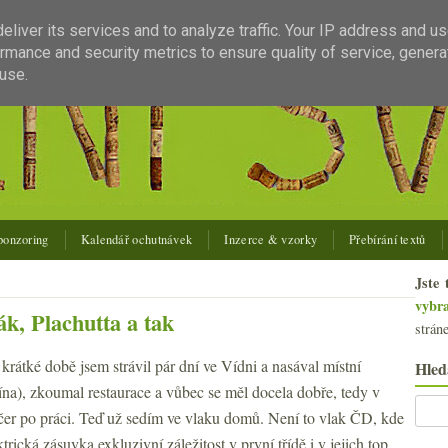
liver its services and to analyze traffic. Your IP address and u
rmance and security metrics to ensure quality of service, gener
use.
ponzoring
Kalendář ochutnávek
Inzerce & vzorky
Přebírání textů
Jste 
vybr
k, Plachutta a tak
strán
rátké době jsem strávil pár dní ve Vídni a nasával místní
Hled
ína), zkoumal restaurace a vůbec se měl docela dobře, tedy v
čer po práci. Teď už sedím ve vlaku domů. Není to vlak ČD, kde
ktrická zásuvka exkluzivní záležitost v první třídě i v jejich top