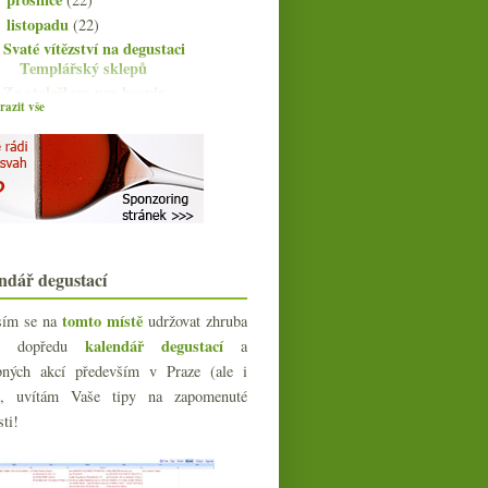
listopadu
(22)
▼
Svaté vítězství na degustaci
Templářský sklepů
Za stolečkem pro hospic
azit vše
Obarvené víno, Chauvet, nové
vínoblogy
Vídeňská potulka – svařák,
Plachutta a tak
Pfingstberg vůni, chutí, obrazem i
hmatem
Výsledky ankety „Řízek mám
nejraději“
ndář degustací
Fajn Beaujolais, dvě
Svatomartinská, víno ve vlaku...
tomto místě
sím se na
udržovat zhruba
Italská párty a malé víno lepší
kalendář degustací
íc dopředu
a
velkého
bných akcí především v Praze (ale i
Souboj vídeňských řízků – tele vs.
vepř!
e), uvítám Vaše tipy na zapomenuté
Templářský průšvih plný emocí a
sti!
hrdosti
Příběh o zkapalnění kopce Somló
Dotaz, ropná krize, nový web DRC a