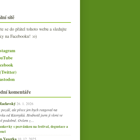
lní sítě
jte se do přátel tohoto webu a sledujte
ky na Facebooku! :o)
stagram
uTube
cebook
(Twitter)
stodon
ední komentáře
 Raclavský
26. 1. 2026
 pozdě, ale přece jen bych reagoval na
vku od Kasnyiků. Hodnotil jsem ji vloni ve
vě podobně. Ovšem z…
ankovky s pozvánkou na festival, degustace a
enci
am Vaverka
10. 12. 2025