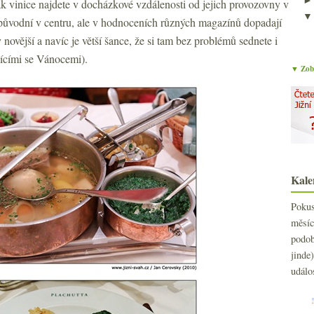
 tak vinice najdete v docházkové vzdálenosti od jejich provozovny v
původní v centru, ale v hodnoceních různých magazínů dopadají
novější a navíc je větší šance, že si tam bez problémů sednete i
žícími se Vánocemi).
▼ Zobr
Kale
Poku
měs
podo
jind
událo