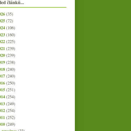
led článků...
026
(35)
025
(72)
024
(106)
023
(160)
022
(225)
021
(239)
020
(239)
019
(238)
018
(240)
017
(240)
016
(250)
015
(251)
014
(254)
013
(249)
012
(254)
011
(252)
010
(249)
prosince
(22)
►