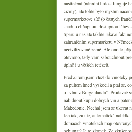
nastřelená (národní hrdost funguje b
ciziny), ale tohle bylo myslím nacen
supermarketové sítě (o častých fra
snadno chňapnout dostupnou láhev sl
Sparu u nás ale takhle lákavě fakt n
zahraničním supermarketu v Německu
necivilizované země. Ale ono to přij
otevřeno, tady vám zabouchnout před
úplně i u větších řetězců.
Předvčírem jsem vlezl do vinotéky p
za pultem hned vyskočil a ptal se, c
o „vínu z Burgenlandu“. Prodavač se
nabídnout kupu dobrých vín a pálen
Makedonie. Nechal jsem se ukecat na
Jen tak, za nic, automatická nabídka.
domácích vinotékách mají otevřených
ochutnat? Je to zlomek. Ze zkušenost