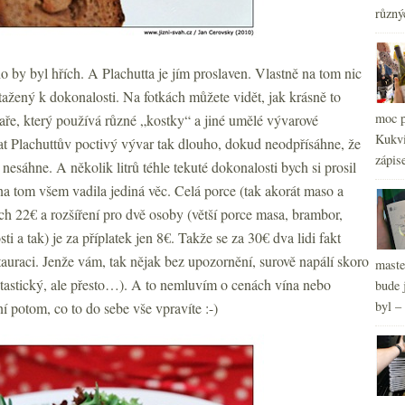
různý
o by byl hřích. A Plachutta je jím proslaven. Vlastně na tom nic
otažený k dokonalosti. Na fotkách můžete vidět, jak krásně to
moc p
ře, který používá různé „kostky“ a jiné umělé vývarové
Kukvi
t Plachuttův poctivý vývar tak dlouho, dokud neodpřísáhne, že
zápis
nesáhne. A několik litrů téhle tekuté dokonalosti bych si prosil
2
►
 na tom všem vadila jediná věc. Celá porce (tak akorát maso a
2
►
ch 22€ a rozšíření pro dvě osoby (větší porce masa, brambor,
2
►
i a tak) je za příplatek jen 8€. Takže se za 30€ dva lidi fakt
tauraci. Jenže vám, tak nějak bez upozornění, surově napálí skoro
maste
antastický, ale přesto…). A to nemluvím o cenách vína nebo
bude 
byl –
í potom, co to do sebe vše vpravíte :-)