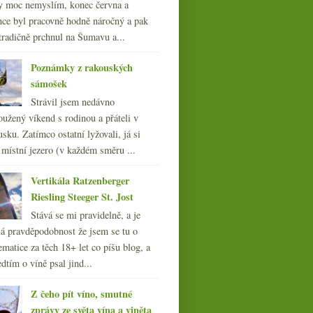
y moc nemyslím, konec června a
nce byl pracovně hodně náročný a pak
tradičně prchnul na Šumavu a...
Poznámky z rakouských
sámošek
Strávil jsem nedávno
oužený víkend s rodinou a přáteli v
sku. Zatímco ostatní lyžovali, já si
 místní jezero (v každém směru ...
Vertikála Ratzenberger
Riesling Steeger St. Jost
Stává se mi pravidelně, a je
á pravděpodobnost že jsem se tu o
ematice za těch 18+ let co píšu blog, a
dtím o víně psal jind...
Z čeho pít víno, smutné
zprávy ze světa vína a viněta