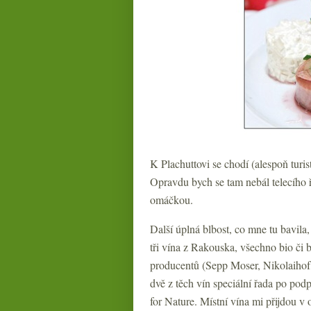
K Plachuttovi se chodí (alespoň turisti
Opravdu bych se tam nebál telecího ř
omáčkou.
Další úplná blbost, co mne tu bavil
tři vína z Rakouska, všechno bio či 
producentů (Sepp Moser, Nikolaihof
dvě z těch vín speciální řada po po
for Nature. Místní vína mi přijdou v