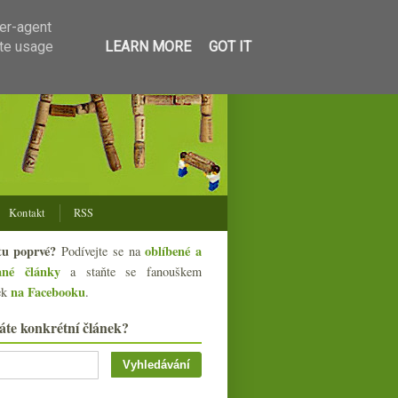
ser-agent
ate usage
LEARN MORE
GOT IT
Kontakt
RSS
tu poprvé?
oblíbené a
Podívejte se na
ané články
a staňte se fanouškem
na Facebooku
ek
.
áte konkrétní článek?