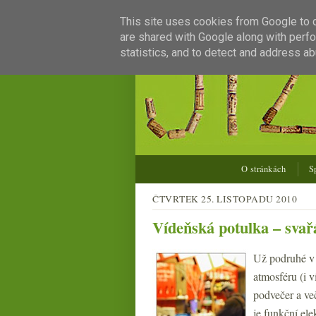
This site uses cookies from Google to de
are shared with Google along with perfo
statistics, and to detect and address ab
O stránkách
S
ČTVRTEK 25. LISTOPADU 2010
Vídeňská potulka – svařá
Už podruhé v k
atmosféru (i v
podvečer a ve
je funkční ele