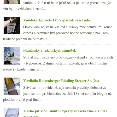
vínům, určitě o ní bude ještě řeč, a jedním z prezentovaných
vín byl – vzhledem k zamě...
Vinotéka Epizoda IV: Výparník vrací úder
Omlouvám se, že na vás teď s články moc nemyslím, konec
června a července byl pracovně hodně náročný a pak jsem
tradičně prchnul na Šumavu a...
Poznámky z rakouských sámošek
Strávil jsem nedávno prodloužený víkend s rodinou a přáteli
v Rakousku. Zatímco ostatní lyžovali, já si oběhl místní
jezero (v každém směru ...
Vertikála Ratzenberger Riesling Steeger St. Jost
Stává se mi pravidelně, a je nemalá pravděpodobnost že
jsem se tu o problematice za těch 18+ let co píšu blog, a už
předtím o víně psal jind...
Z čeho pít víno, smutné zprávy ze světa vína a viněta
Moutonu