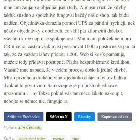
mne tam zaujalo a objednal jsem tedy. A musím říct, že kdyby
takhle snadno a spolehlivě fungoval každý náš e-shop, tak budu
nadšen. Objednávka dorazila pomoci UPS za pár dní (rychleji, než
někdy objednávky z obchodů, co sídlí pár kilometrů daleko),
všechno k mé naprosté spokojenosti. Minimum položek není pro
ČR určeno, částka však musí přesahovat 100€ a poštovné se počítá
tak, že za každou láhev přičtou 1.20€. Web si košík pamatuje,
můžete tedy přidávat postupně. Platba bezproblémově kreditkou.
Vlastně mne napadá, že v celém procesu došlo k jediné chybě.
Místo prvního a druhého vína z jednoho château bylo v balíku
dvakrát to první víno. Samozřejmě je při příští objednávce
upozorním… :o) Takže pokud vás tam něco lákalo nakoupit,
nebojte se němce nic, funguje to.
Sdílet na Facebooku
Sdílet na X
Bluesky
Kopírovat odkaz
Vystavil
Jan Čeřovský
Štítky:
,
,
doporučené weby
recenze
víno