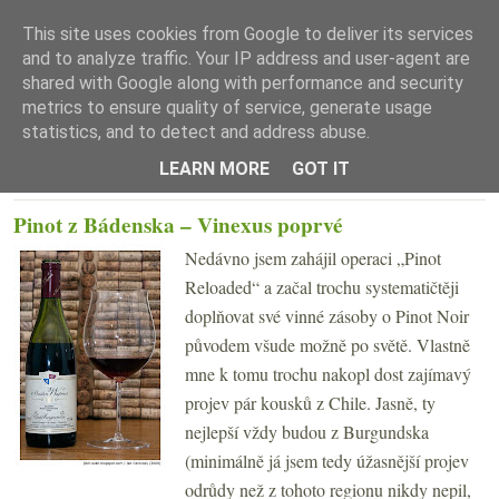
This site uses cookies from Google to deliver its services
and to analyze traffic. Your IP address and user-agent are
shared with Google along with performance and security
metrics to ensure quality of service, generate usage
statistics, and to detect and address abuse.
☰ Menu
LEARN MORE
GOT IT
ÚTERÝ 20. LEDNA 2009
Pinot z Bádenska – Vinexus poprvé
Nedávno jsem zahájil operaci „Pinot
Reloaded“ a začal trochu systematičtěji
doplňovat své vinné zásoby o Pinot Noir
původem všude možně po světě. Vlastně
mne k tomu trochu nakopl dost zajímavý
projev pár kousků z Chile. Jasně, ty
nejlepší vždy budou z Burgundska
(minimálně já jsem tedy úžasnější projev
odrůdy než z tohoto regionu nikdy nepil,