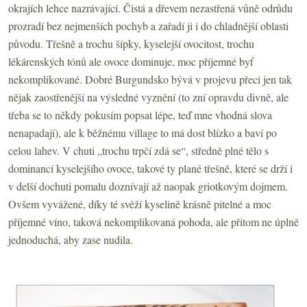
okrajích lehce nazrávající. Čistá a dřevem nezastřená vůně odrůdu
prozradí bez nejmenších pochyb a zařadí ji i do chladnější oblasti
původu. Třešně a trochu šípky, kyselejší ovocitost, trochu
lékárenských tónů ale ovoce dominuje, moc příjemné byť
nekomplikované. Dobré Burgundsko bývá v projevu přeci jen tak
nějak zaostřenější na výsledné vyznění (to zní opravdu divně, ale
třeba se to někdy pokusím popsat lépe, teď mne vhodná slova
nenapadají), ale k běžnému village to má dost blízko a baví po
celou lahev. V chuti „trochu trpčí zdá se“, středně plné tělo s
dominancí kyselejšího ovoce, takové ty plané třešně, které se drží i
v delší dochuti pomalu doznívají až naopak griotkovým dojmem.
Ovšem vyvážené, díky té svěží kyselině krásně pitelné a moc
příjemné víno, taková nekomplikovaná pohoda, ale přitom ne úplně
jednoduchá, aby zase nudila.