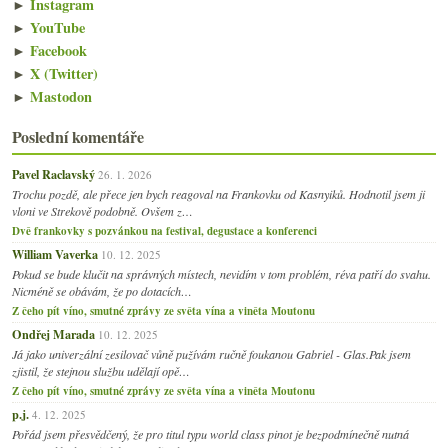
►
Instagram
►
YouTube
►
Facebook
►
X (Twitter)
►
Mastodon
Poslední komentáře
Pavel Raclavský
26. 1. 2026
Trochu pozdě, ale přece jen bych reagoval na Frankovku od Kasnyiků. Hodnotil jsem ji
vloni ve Strekově podobně. Ovšem z…
Dvě frankovky s pozvánkou na festival, degustace a konferenci
William Vaverka
10. 12. 2025
Pokud se bude klučit na správných místech, nevidím v tom problém, réva patří do svahu.
Nicméně se obávám, že po dotacích…
Z čeho pít víno, smutné zprávy ze světa vína a viněta Moutonu
Ondřej Marada
10. 12. 2025
Já jako univerzální zesilovač vůně pužívám ručně foukanou Gabriel - Glas.Pak jsem
zjistil, že stejnou službu udělají opě…
Z čeho pít víno, smutné zprávy ze světa vína a viněta Moutonu
p.j.
4. 12. 2025
Pořád jsem přesvědčený, že pro titul typu world class pinot je bezpodmínečně nutná