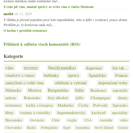
tortura sklenkou riedel sommelier bur…
Z čeho pít víno, smutné zprávy ze světa vína a viněta Moutonu
merlot
10. 11. 2025
V článku je přesně popsáno proč toto nepodnikám, víno a jídlo v restaraci, pouze doma.
Problém je, že korkovou vadu nelz…
O korku v prestižní restauraci
Přihlásit k odběru všech komentářů (RSS)
Kategorie
víno
recenze
bio(dynamika)
degustace
Jen tak...
vinařství a vinice
bublinky
zprávy
Španělsko
Francie
zamyšlení o světě vína
oblíbené a vybrané
doporučené weby
Německo
Morava
Burgundsko
Itálie
Bordeaux
reportáže
ankety
Rakousko
Jiný alkohol
jídlo
Champagne
sherry
restaurace
knihy a časopisy
Maďarsko
Čechy
Podvody
Japonsko
filmy
vinárny a vinotéky
Supermarketovky
kuchyně
speciality
Slovensko
Slovinsko
Chile
Anglie
USA
Austrálie
video
Chorvatsko
Řecko
Portugalsko
Kypr
Argentina
Nový Zéland
Gruzie