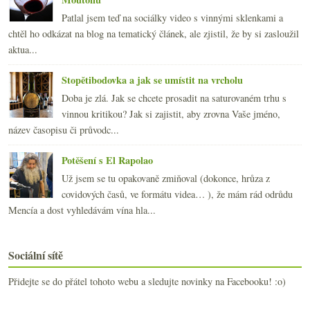
Patlal jsem teď na sociálky video s vinnými sklenkami a
chtěl ho odkázat na blog na tematický článek, ale zjistil, že by si zasloužil
aktua...
Stopětibodovka a jak se umístit na vrcholu
Doba je zlá. Jak se chcete prosadit na saturovaném trhu s
vinnou kritikou? Jak si zajistit, aby zrovna Vaše jméno,
název časopisu či průvodc...
Potěšení s El Rapolao
Už jsem se tu opakovaně zmiňoval (dokonce, hrůza z
covidových časů, ve formátu videa… ), že mám rád odrůdu
Mencía a dost vyhledávám vína hla...
Sociální sítě
Přidejte se do přátel tohoto webu a sledujte novinky na Facebooku! :o)