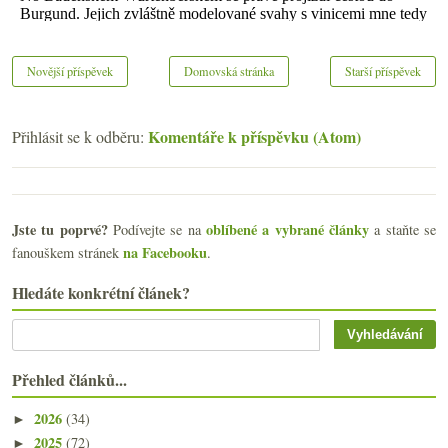
Novější příspěvek
Domovská stránka
Starší příspěvek
Komentáře k příspěvku (Atom)
Přihlásit se k odběru:
Jste tu poprvé?
oblíbené a vybrané články
Podívejte se na
a staňte se
na Facebooku
fanouškem stránek
.
Hledáte konkrétní článek?
Přehled článků...
2026
(34)
►
2025
(72)
►