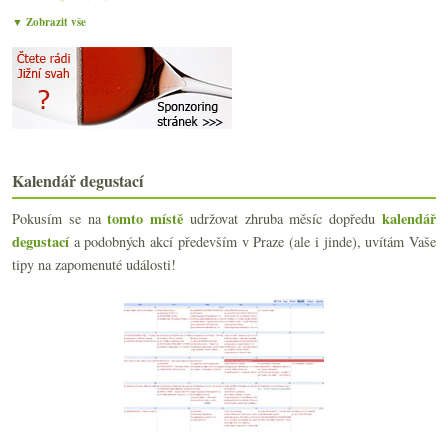
září
(21)
►
▼ Zobrazit vše
srpna
(21)
►
července
(18)
►
června
(22)
►
května
(20)
►
dubna
(21)
►
března
(23)
►
Kalendář degustací
února
(20)
►
ledna
(20)
▼
tomto místě
kalendář
Pokusím se na
udržovat zhruba měsíc dopředu
Šardonka, sklepy, Babica, pátek…
degustací
a podobných akcí především v Praze (ale i jinde), uvítám Vaše
Burgundský rok začal v Chablis
tipy na zapomenuté události!
Laurot, Pinot, Alibernet
Tiché i šumivé od Proqinu
Vína analýze nepodrobená
Výsledky ankety „Nealkoholická vína?“
Galant, Kovacs, Chrámce…
Čechy a Morava ve zkratce
Pinot z Bádenska – Vinexus poprvé
Břevnov, Wine Week a dvakrát moc kouře
Pomníky kvasinkám