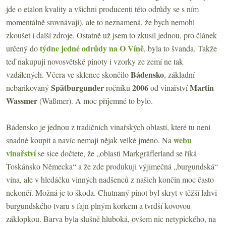
jde o etalon kvality a všichni producenti této odrůdy se s ním
momentálně srovnávají), ale to neznamená, že bych nemohl
zkoušet i další zdroje. Ostatně už jsem to zkusil jednou, pro článek
týdne jedné odrůdy na O Víně
určený do
, byla to švanda. Takže
teď nakupuji novosvětské pinoty i vzorky ze zemí ne tak
Bádensko
vzdálených. Včera ve sklence skončilo
, základní
Spätburgunder
2006
Martin
nebarikovaný
ročníku
od vinařství
Wassmer
(Waßmer). A moc příjemné to bylo.
Bádensko je jednou z tradičních vinařských oblastí, které tu není
webu
snadné koupit a navíc nemají nějak velké jméno. Na
vinařství
se sice dočtete, že „oblasti Markgräflerland se říká
Toskánsko Německa“ a že zde produkuji výjimečná „burgundská“
vína, ale v hledáčku vinných nadšenců z našich končin moc často
nekončí. Možná je to škoda. Chutnaný pinot byl skryt v těžší lahvi
burgundského tvaru s fajn plným korkem a tvrdší kovovou
záklopkou. Barva byla slušně hluboká, ovšem nic netypického, na