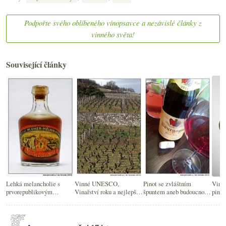
Podpořte svého oblíbeného vínopsavce a nezávislé články z
vinného světa!
Související články
Lehká melancholie s
Vinné UNESCO,
Pinot se zvláštním
Vinná
prvorepublikovým
Vinařství roku a nejlepší
špuntem aneb budoucnost
pinot
pinotem
víno ČR, Pinot Noir
patří plastům?
krávy
vtipně