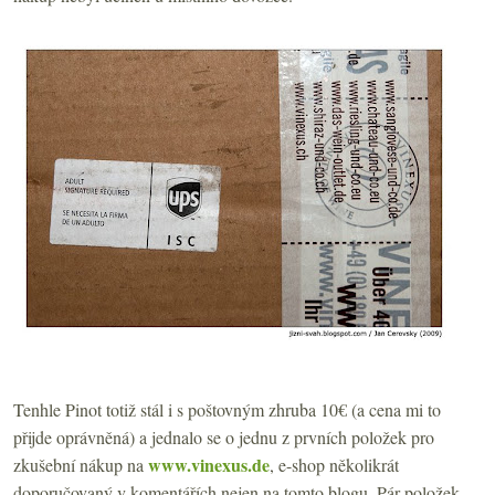
Tenhle Pinot totiž stál i s poštovným zhruba 10€ (a cena mi to
přijde oprávněná) a jednalo se o jednu z prvních položek pro
www.vinexus.de
zkušební nákup na
, e-shop několikrát
doporučovaný v komentářích nejen na tomto blogu. Pár položek