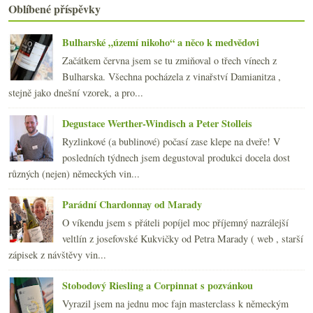
Oblíbené příspěvky
3x Bordeaux a Skale 2004 ve slepé ochutnávce
Historická vinná ročenka od Lobkowiczů
Bulharské „území nikoho“ a něco k medvědovi
Hostům klokan, sobě Grand Cru?
Prague Wine Week a Mělničina
Začátkem června jsem se tu zmiňoval o třech vínech z
Bordeaux v bílém hávu - Château Thieuley 2005
Bulharska. Všechna pocházela z vinařství Damianitza ,
Bojanovický Cabernet na pořádnou facku
stejně jako dnešní vzorek, a pro...
Budete číst i o mléku a bramborách?
Voní Chile jako marihuana? Soutěž!
Degustace Werther-Windisch a Peter Stolleis
Výsledky ankety „Novoroční vinné předsevzetí?“
Ryzlinkové (a bublinové) počasí zase klepe na dveře! V
2008
(270)
►
posledních týdnech jsem degustoval produkci docela dost
2007
(108)
►
různých (nejen) německých vin...
Parádní Chardonnay od Marady
O víkendu jsem s přáteli popíjel moc příjemný nazrálejší
veltlín z josefovské Kukvičky od Petra Marady ( web , starší
zápisek z návštěvy vin...
Stobodový Riesling a Corpinnat s pozvánkou
Vyrazil jsem na jednu moc fajn masterclass k německým