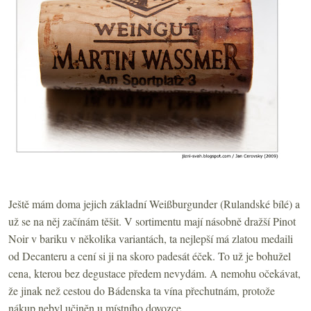
Ještě mám doma jejich základní Weißburgunder (Rulandské bílé) a
už se na něj začínám těšit. V sortimentu mají násobně dražší Pinot
Noir v bariku v několika variantách, ta nejlepší má zlatou medaili
od Decanteru a cení si ji na skoro padesát éček. To už je bohužel
cena, kterou bez degustace předem nevydám. A nemohu očekávat,
že jinak než cestou do Bádenska ta vína přechutnám, protože
nákup nebyl učiněn u místního dovozce.