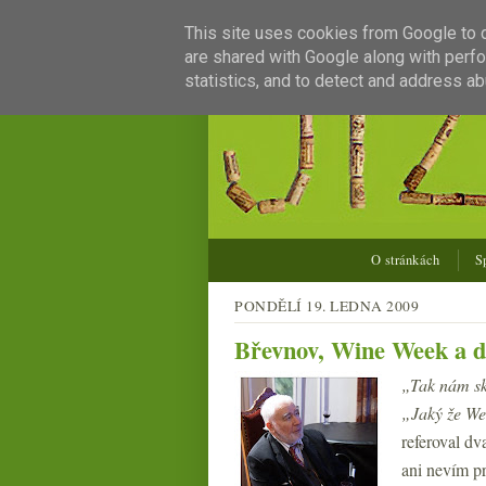
This site uses cookies from Google to de
are shared with Google along with perfo
statistics, and to detect and address ab
O stránkách
S
PONDĚLÍ 19. LEDNA 2009
Břevnov, Wine Week a d
„Tak nám sk
„Jaký že We
referoval dv
ani nevím p