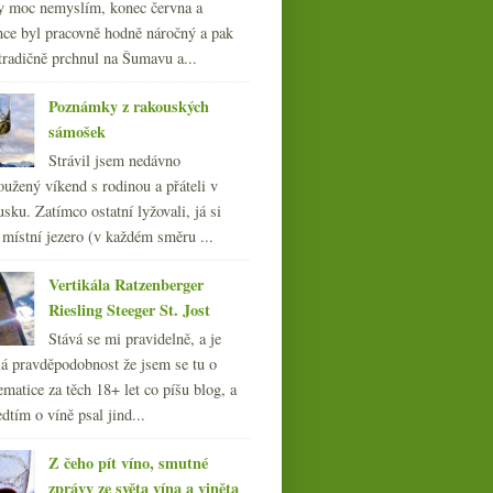
y moc nemyslím, konec června a
nce byl pracovně hodně náročný a pak
tradičně prchnul na Šumavu a...
Poznámky z rakouských
sámošek
Strávil jsem nedávno
oužený víkend s rodinou a přáteli v
sku. Zatímco ostatní lyžovali, já si
 místní jezero (v každém směru ...
Vertikála Ratzenberger
Riesling Steeger St. Jost
Stává se mi pravidelně, a je
á pravděpodobnost že jsem se tu o
ematice za těch 18+ let co píšu blog, a
dtím o víně psal jind...
Z čeho pít víno, smutné
zprávy ze světa vína a viněta