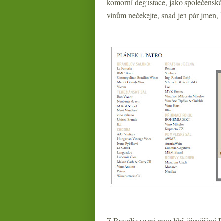
komorní degustace, jako společensk
vínům nečekejte, snad jen pár jmen,
Z Brazílie se mi moc líbil živočišný