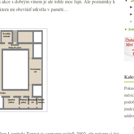
2
▼
á akce s dobrým vínem je ale tohle moc fajn. Ale poznámky k
 která mi obzvlášť utkvěla v paměti…
▼ Zobr
Kale
Poku
měs
podo
jind
událo
 Don Laurindo Tannat (v seznamu ročník 2002, ale nejsem si jist,