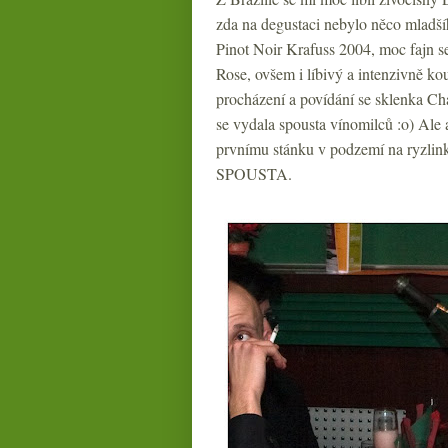
zda na degustaci nebylo něco mladší
Pinot Noir Krafuss 2004, moc fajn s
Rose, ovšem i líbivý a intenzivně ko
procházení a povídání se sklenka Cha
se vydala spousta vínomilců :o) Ale a
prvnímu stánku v podzemí na ryzlinky
SPOUSTA.