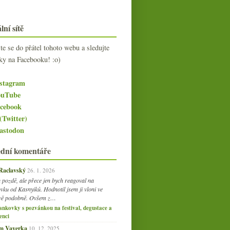
lní sítě
jte se do přátel tohoto webu a sledujte
ky na Facebooku! :o)
stagram
Degustace Beaujolais s
uTube
pozvánkou
cebook
(Twitter)
stodon
ední komentáře
 Raclavský
26. 1. 2026
 pozdě, ale přece jen bych reagoval na
vku od Kasnyiků. Hodnotil jsem ji vloni ve
vě podobně. Ovšem z…
ankovky s pozvánkou na festival, degustace a
enci
am Vaverka
10. 12. 2025