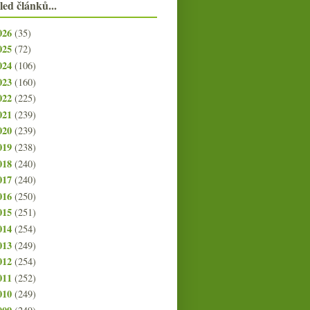
led článků...
026
(35)
025
(72)
024
(106)
023
(160)
022
(225)
021
(239)
020
(239)
019
(238)
018
(240)
017
(240)
016
(250)
015
(251)
014
(254)
013
(249)
012
(254)
011
(252)
010
(249)