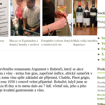
Sociá
Přide
novin
►
In
stry
Macea ve Fajnšmekru a
Fotoprůlet světem žlutých
Malá velká interblogární
►
Yo
domácí kousky z archivu
a oranžových vín
degustace
►
Fa
►
X 
►
Ma
Posl
Pavel
Trochu
Franko
Streko
Dvě fr
konfer
Willi