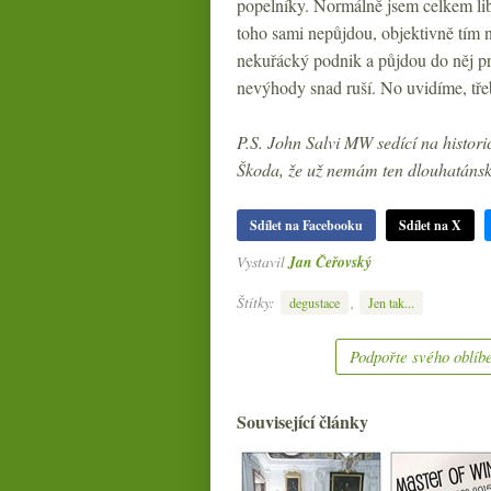
popelníky. Normálně jsem celkem libe
toho sami nepůjdou, objektivně tím na
nekuřácký podnik a půjdou do něj pr
nevýhody snad ruší. No uvidíme, třeb
P.S. John Salvi MW sedící na histor
Škoda, že už nemám ten dlouhatánský
Sdílet na Facebooku
Sdílet na X
Vystavil
Jan Čeřovský
Štítky:
,
degustace
Jen tak...
Podpořte svého oblíbe
Související články