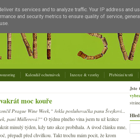
liver its services and to analyze traffic. Your IP address and u
rmance and security metrics to ensure quality of service, gener
use.
ponzoring
Kalendář ochutnávek
Inzerce & vzorky
Přebírání textů
Jste 
vybr
vakrát moc kouře
strán
ončil Prague Wine Week,“ řekla posluhovačka panu Švejkovi...
Hled
ek, paní Müllerová?“
O týdnu plného vína jsem tu už krátce
akrát minulý týden, kdy tato akce probíhala. A úvod článku mne,
roč, přepadl před chvilkou. Takt trochu mám pocit, že krom