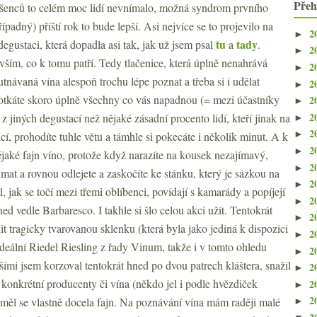
Přeh
šenců to celém moc lidí nevnímalo, možná syndrom prvního
řípadný) příští rok to bude lepší. Asi nejvíce se to projevilo na
2
►
tu
tady
degustaci, která dopadla asi tak, jak už jsem psal
a
.
2
►
ším, co k tomu patří. Tedy tlačenice, která úplně nenahrává
2
►
návaná vína alespoň trochu lépe poznat a třeba si i udělat
2
►
otkáte skoro úplně všechny co vás napadnou (= mezi účastníky
2
►
2
 jiných degustací než nějaké zásadní procento lidí, kteří jinak na
►
2
►
í, prohodíte tuhle větu a támhle si pokecáte i několik minut. A k
2
►
aké fajn víno, protože když narazíte na kousek nezajímavý,
2
►
mat a rovnou odlejete a zaskočíte ke stánku, který je sázkou na
2
►
l, jak se točí mezi třemi oblíbenci, povídají s kamarády a popíjejí
2
►
ned vedle Barbaresco. I takhle si šlo celou akci užít. Tentokrát
2
►
t tragicky tvarovanou sklenku (která byla jako jediná k dispozici
2
►
deální Riedel Riesling z řady Vinum, takže i v tomto ohledu
2
►
šími jsem korzoval tentokrát hned po dvou patrech kláštera, snažil
2
►
é konkrétní producenty či vína (někdo jel i podle hvězdiček
2
►
2
 měl se vlastně docela fajn. Na poznávání vína mám raději malé
►