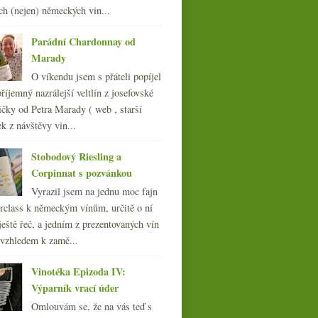
ch (nejen) německých vin...
007
(108)
Parádní Chardonnay od
Marady
O víkendu jsem s přáteli popíjel
říjemný nazrálejší veltlín z josefovské
čky od Petra Marady ( web , starší
ek z návštěvy vin...
Stobodový Riesling a
Corpinnat s pozvánkou
Vyrazil jsem na jednu moc fajn
rclass k německým vínům, určitě o ní
ještě řeč, a jedním z prezentovaných vín
 vzhledem k zamě...
Vinotéka Epizoda IV:
Výparník vrací úder
Omlouvám se, že na vás teď s