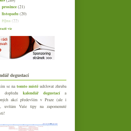
009
(249)
prosince
(21)
►
listopadu
(20)
►
října
(22)
►
září
(21)
►
azit vše
srpna
(21)
►
července
(18)
►
června
(22)
►
května
(20)
►
dubna
(21)
►
března
(23)
►
ndář degustací
února
(20)
►
ledna
(20)
▼
tomto místě
sím se na
udržovat zhruba
Šardonka, sklepy, Babica, pátek…
kalendář degustací
íc dopředu
a
Burgundský rok začal v Chablis
bných akcí především v Praze (ale i
Laurot, Pinot, Alibernet
e), uvítám Vaše tipy na zapomenuté
Tiché i šumivé od Proqinu
sti!
Vína analýze nepodrobená
Výsledky ankety „Nealkoholická
vína?“