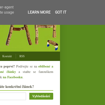
ser-agent
ate usage
LEARN MORE
GOT IT
Kontakt
RSS
tu poprvé?
oblíbené a
Podívejte se na
ané články
a staňte se fanouškem
na Facebooku
ek
.
áte konkrétní článek?