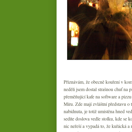
Přiznávám, že obecně kouření v kombi
neděli jsem dostal strašnou chuť na pi
přeměňující kafe na software a pizzu 
Míru. Zde mají zvláštní představu o 
nabídnuta, je totiž umístěna hned ved
sedíte doslova vedle stolku, kde se k
nic neřeší a vypadá to, že kuřácká a n