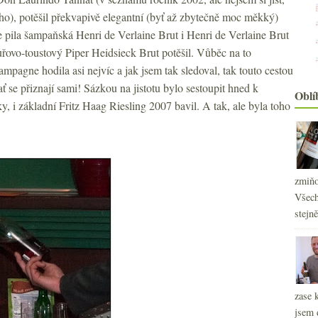
ho), potěšil překvapivě elegantní (byť až zbytečně moc měkký)
e pila šampaňská Henri de Verlaine Brut i Henri de Verlaine Brut
uřovo-toustový Piper Heidsieck Brut potěšil. Vůběc na to
mpagne hodila asi nejvíc a jak jsem tak sledoval, tak touto cestou
ť se přiznají sami! Sázkou na jistotu bylo sestoupit hned k
Oblí
, i základní Fritz Haag Riesling 2007 bavil. A tak, ale byla toho
zmiňo
Všech
stejn
zase 
jsem 
2
►