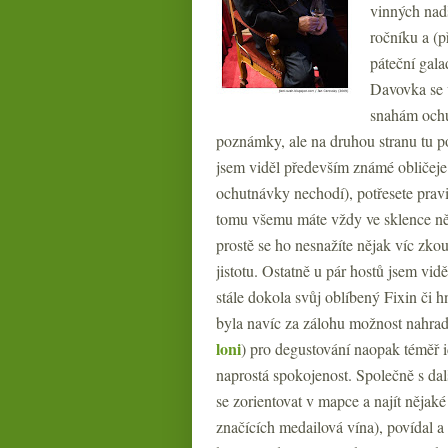
vinných nad
ročníku a (p
páteční gala
Davovka se v
snahám ochut
poznámky, ale na druhou stranu tu p
jsem viděl především známé obličeje z
ochutnávky nechodí), potřesete pravic
tomu všemu máte vždy ve sklence něj
prostě se ho nesnažíte nějak víc zkou
jistotu. Ostatně u pár hostů jsem vidě
stále dokola svůj oblíbený Fixin či h
byla navíc za zálohu možnost nahradi
loni
) pro degustování naopak téměř i
naprostá spokojenost. Společně s dal
se zorientovat v mapce a najít nějak
značících medailová vína), povídal a