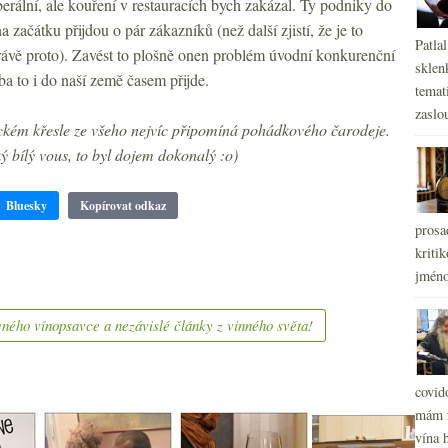
rální, ale kouření v restauracích bych zakázal. Ty podniky do
 začátku přijdou o pár zákazníků (než další zjistí, že je to
Patla
ávě proto). Zavést to plošně onen problém úvodní konkurenční
sklen
a to i do naší země časem přijde.
temati
zaslou
ickém křesle ze všeho nejvíc připomíná pohádkového čarodeje.
 bílý vous, to byl dojem dokonalý :o)
Bluesky
Kopírovat odkaz
prosa
kritik
jméno
ného vínopsavce a nezávislé články z vinného světa!
covid
mám r
vína h