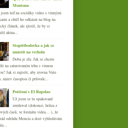
Moutonu
l jsem teď na sociálky video s vinnými
kami a chtěl ho odkázat na blog na
cký článek, ale zjistil, že by si
žil aktua...
Stopětibodovka a jak se
umístit na vrcholu
Doba je zlá. Jak se chcete
dit na saturovaném trhu s vinnou
ou? Jak si zajistit, aby zrovna Vaše
, název časopisu či průvodc...
Potěšení s El Rapolao
Už jsem se tu opakovaně
zmiňoval (dokonce, hrůza z
ových časů, ve formátu videa… ), že
ád odrůdu Mencía a dost vyhledávám
la...