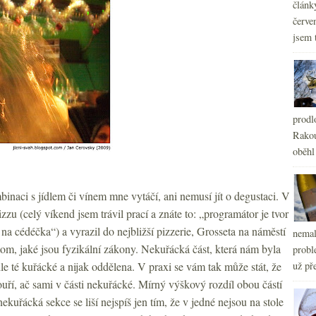
článk
červe
jsem 
prodl
Rakou
oběhl
naci s jídlem či vínem mne vytáčí, ani nemusí jít o degustaci. V
zzu (celý víkend jsem trávil prací a znáte to: „programátor je tvor
na cédéčka“) a vyrazil do nejbližší pizzerie, Grosseta na náměstí
nemal
tom, jaké jsou fyzikální zákony. Nekuřácká část, která nám byla
probl
le té kuřácké a nijak oddělena. V praxi se vám tak může stát, že
už pře
ouří, ač sami v části nekuřácké. Mírný výškový rozdíl obou částí
ekuřácká sekce se liší nejspíš jen tím, že v jedné nejsou na stole