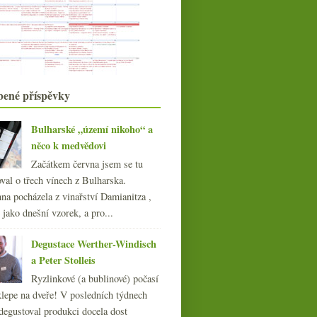
Galant, Kovacs, Chrámce…
Čechy a Morava ve zkratce
Pinot z Bádenska – Vinexus poprvé
Břevnov, Wine Week a dvakrát moc
kouře
Pomníky kvasinkám
3x Bordeaux a Skale 2004 ve slepé
bené příspěvky
ochutnávce
Historická vinná ročenka od
Bulharské „území nikoho“ a
Lobkowiczů
něco k medvědovi
Hostům klokan, sobě Grand Cru?
Prague Wine Week a Mělničina
Začátkem června jsem se tu
Bordeaux v bílém hávu - Château
val o třech vínech z Bulharska.
Thieuley 2005
na pocházela z vinařství Damianitza ,
Bojanovický Cabernet na pořádnou
ě jako dnešní vzorek, a pro...
facku
Budete číst i o mléku a
Degustace Werther-Windisch
bramborách?
a Peter Stolleis
Voní Chile jako marihuana? Soutěž!
Výsledky ankety „Novoroční vinné
Ryzlinkové (a bublinové) počasí
předsevzetí?“
klepe na dveře! V posledních týdnech
degustoval produkci docela dost
008
(270)