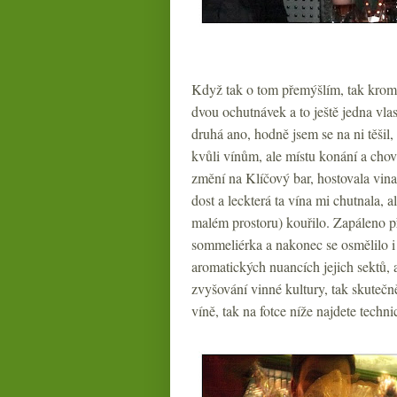
Když tak o tom přemýšlím, tak krom t
dvou ochutnávek a to ještě jedna vla
druhá ano, hodně jsem se na ni těšil,
kvůli vínům, ale místu konání a cho
změní na Klíčový bar, hostovala vi
dost a leckterá ta vína mi chutnala, 
malém prostoru) kouřilo. Zapáleno př
sommeliérka a nakonec se osmělilo i 
aromatických nuancích jejich sektů, 
zvyšování vinné kultury, tak skutečn
víně, tak na fotce níže najdete techn