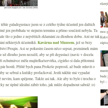
různý
2
►
éhle galadegustace jsem se z celého týdne účastnil jen dalších
stně jen probíhala ve stejném termínu a přímo součástí nebyla. Ta
moc p
 ale šlo o jedno z největších zklamání za dlouhou dobu. Ani ne tak
Kukvi
Kavárna nad Muzeem
vání některých účastníků.
, jež se brzy
zápis
nařství Proqin. Asi se pokusím časem něco sepsat, poznámek mám
ale už dlouho jsem nezažil, aby se při degustaci (navíc v docela
i ochutnávce měla majitelka/servírka, cigárko si dala přítomná
pár hostů. Příště bych pana Prokeše poprosil, až bude mluvit o
maste
aby se sebral a kuřáky profackoval. Jestli takhle má vypadat
bude 
ě nevím, kam spějeme. Takže asi tak. Ale aby to bylo i trochu o
byl –
icky ne úplně ideální záběr toho, jak může dopadnout sabráž :o)