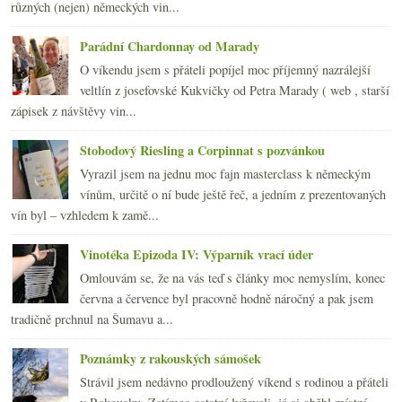
různých (nejen) německých vin...
Parádní Chardonnay od Marady
O víkendu jsem s přáteli popíjel moc příjemný nazrálejší
veltlín z josefovské Kukvičky od Petra Marady ( web , starší
zápisek z návštěvy vin...
Stobodový Riesling a Corpinnat s pozvánkou
Vyrazil jsem na jednu moc fajn masterclass k německým
vínům, určitě o ní bude ještě řeč, a jedním z prezentovaných
vín byl – vzhledem k zamě...
Vinotéka Epizoda IV: Výparník vrací úder
Omlouvám se, že na vás teď s články moc nemyslím, konec
června a července byl pracovně hodně náročný a pak jsem
tradičně prchnul na Šumavu a...
Poznámky z rakouských sámošek
Strávil jsem nedávno prodloužený víkend s rodinou a přáteli