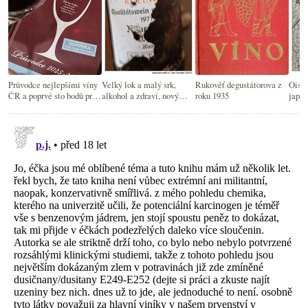
Průvodce nejlepšími víny
Velký lok a malý srk,
Rukověť degustátorova z
Oishi
ČR a poprvé sto bodů pro
alkohol a zdraví, nový
roku 1935
japon
suchý Sauvignon
oxfordský průvodce
milo