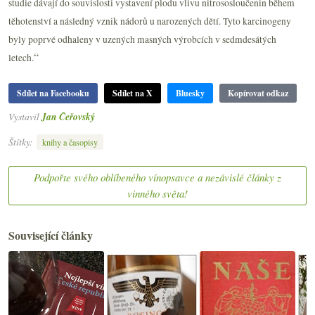
studie dávají do souvislosti vystavení plodu vlivu nitrososloučenin během
těhotenství a následný vznik nádorů u narozených dětí. Tyto karcinogeny
byly poprvé odhaleny v uzených masných výrobcích v sedmdesátých
“
letech.
Sdílet na Facebooku
Sdílet na X
Bluesky
Kopírovat odkaz
Vystavil
Jan Čeřovský
Štítky:
knihy a časopisy
Podpořte svého oblíbeného vínopsavce a nezávislé články z
vinného světa!
Související články