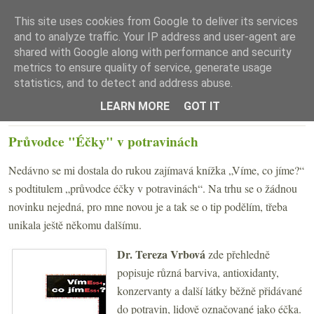
This site uses cookies from Google to deliver its services
and to analyze traffic. Your IP address and user-agent are
shared with Google along with performance and security
metrics to ensure quality of service, generate usage
statistics, and to detect and address abuse.
☰ Menu
LEARN MORE
GOT IT
PÁTEK 30. LISTOPADU 2007
Průvodce "Éčky" v potravinách
Nedávno se mi dostala do rukou zajímavá knížka „Víme, co jíme?“
s podtitulem „průvodce éčky v potravinách“. Na trhu se o žádnou
novinku nejedná, pro mne novou je a tak se o tip podělím, třeba
unikala ještě někomu dalšímu.
Dr. Tereza Vrbová
zde přehledně
popisuje různá barviva, antioxidanty,
konzervanty a další látky běžně přidávané
do potravin, lidově označované jako éčka.