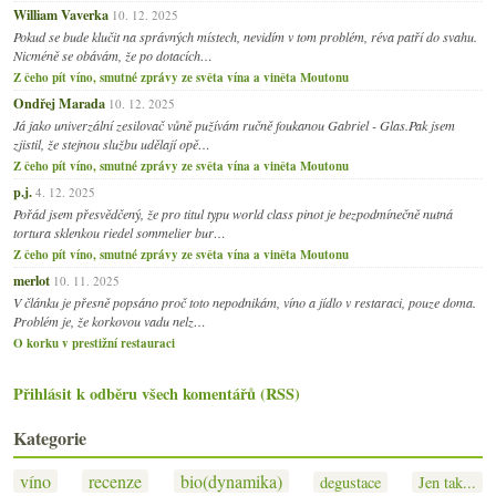
William Vaverka
10. 12. 2025
Pokud se bude klučit na správných místech, nevidím v tom problém, réva patří do svahu.
Nicméně se obávám, že po dotacích…
Z čeho pít víno, smutné zprávy ze světa vína a viněta Moutonu
Ondřej Marada
10. 12. 2025
Já jako univerzální zesilovač vůně pužívám ručně foukanou Gabriel - Glas.Pak jsem
zjistil, že stejnou službu udělají opě…
Z čeho pít víno, smutné zprávy ze světa vína a viněta Moutonu
p.j.
4. 12. 2025
Pořád jsem přesvědčený, že pro titul typu world class pinot je bezpodmínečně nutná
tortura sklenkou riedel sommelier bur…
Z čeho pít víno, smutné zprávy ze světa vína a viněta Moutonu
merlot
10. 11. 2025
V článku je přesně popsáno proč toto nepodnikám, víno a jídlo v restaraci, pouze doma.
Problém je, že korkovou vadu nelz…
O korku v prestižní restauraci
Přihlásit k odběru všech komentářů (RSS)
Kategorie
víno
recenze
bio(dynamika)
degustace
Jen tak...