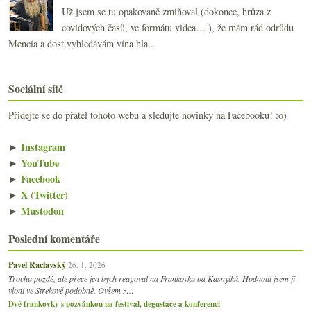
Už jsem se tu opakovaně zmiňoval (dokonce, hrůza z
covidových časů, ve formátu videa… ), že mám rád odrůdu
Mencía a dost vyhledávám vína hla...
Sociální sítě
Přidejte se do přátel tohoto webu a sledujte novinky na Facebooku! :o)
►
Instagram
►
YouTube
►
Facebook
►
X (Twitter)
►
Mastodon
Poslední komentáře
Pavel Raclavský
26. 1. 2026
Trochu pozdě, ale přece jen bych reagoval na Frankovku od Kasnyiků. Hodnotil jsem ji
vloni ve Strekově podobně. Ovšem z…
Dvě frankovky s pozvánkou na festival, degustace a konferenci