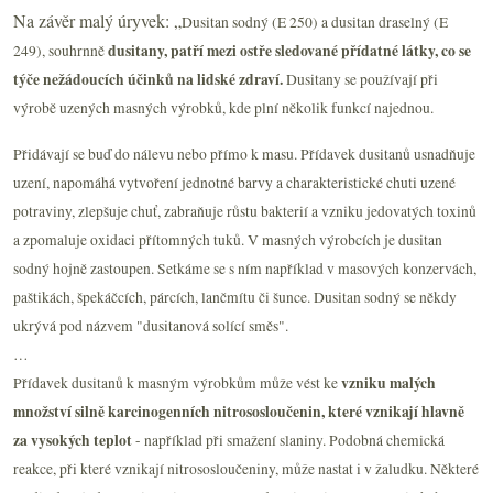
Na závěr malý úryvek: „
Dusitan sodný (E 250) a dusitan draselný (E
dusitany, patří mezi ostře sledované přídatné látky, co se
249), souhrnně
týče nežádoucích účinků na lidské zdraví.
Dusitany se používají při
výrobě uzených masných výrobků, kde plní několik funkcí najednou.
Přidávají se buď do nálevu nebo přímo k masu. Přídavek dusitanů usnadňuje
uzení, napomáhá vytvoření jednotné barvy a charakteristické chuti uzené
potraviny, zlepšuje chuť, zabraňuje růstu bakterií a vzniku jedovatých toxinů
a zpomaluje oxidaci přítomných tuků. V masných výrobcích je dusitan
sodný hojně zastoupen. Setkáme se s ním například v masových konzervách,
paštikách, špekáčcích, párcích, lančmítu či šunce. Dusitan sodný se někdy
ukrývá pod názvem "dusitanová solící směs".
…
vzniku malých
Přídavek dusitanů k masným výrobkům může vést ke
množství silně karcinogenních nitrososloučenin, které vznikají hlavně
za vysokých teplot
- například při smažení slaniny. Podobná chemická
reakce, při které vznikají nitrososloučeniny, může nastat i v žaludku. Některé