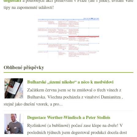
degustací
a podobných akcí především v Praze (ale i jinde), uvítám Vaše
Malá soutěž s vinětami
tipy na zapomenuté události!
Mikrovinařství ve Vršovicích
Gewurtztraminer Cuvée Martine Albrecht 2004
Dvacet zašumění – velký den šampaňského
Svatomartinské je tu! A jak chutná?
Vinné fotky a jeden televizní tip
Ruská řeka a Pinot Noir…
Degustace Châteauneuf-du-Pape, Bandol & spol
Tesco víno v plechovce – „Coca-cola culture“
Zajímavá vína, speciality a koňaky na Jánském vršku
Oblíbené příspěvky
Vínem na erekci a orgasmus
Pohodový pátek nejen s filmečky…
Bulharské „území nikoho“ a něco k medvědovi
Téměř dokonale slepá degustace
Začátkem června jsem se tu zmiňoval o třech vínech z
října
(24)
►
Bulharska. Všechna pocházela z vinařství Damianitza ,
září
(24)
►
stejně jako dnešní vzorek, a pro...
srpna
(18)
►
Degustace Werther-Windisch a Peter Stolleis
Ryzlinkové (a bublinové) počasí zase klepe na dveře! V
posledních týdnech jsem degustoval produkci docela dost