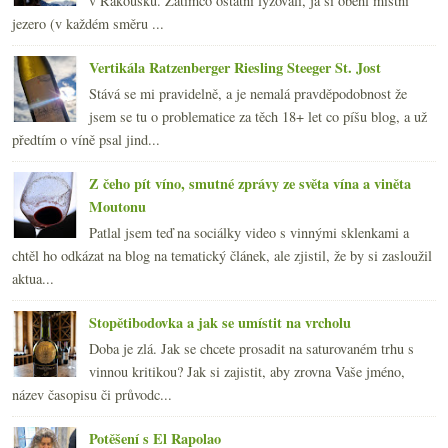
v Rakousku. Zatímco ostatní lyžovali, já si oběhl místní
jezero (v každém směru ...
Vertikála Ratzenberger Riesling Steeger St. Jost
Stává se mi pravidelně, a je nemalá pravděpodobnost že
jsem se tu o problematice za těch 18+ let co píšu blog, a už
předtím o víně psal jind...
Z čeho pít víno, smutné zprávy ze světa vína a viněta
Moutonu
Patlal jsem teď na sociálky video s vinnými sklenkami a
chtěl ho odkázat na blog na tematický článek, ale zjistil, že by si zasloužil
aktua...
Stopětibodovka a jak se umístit na vrcholu
Doba je zlá. Jak se chcete prosadit na saturovaném trhu s
vinnou kritikou? Jak si zajistit, aby zrovna Vaše jméno,
název časopisu či průvodc...
Potěšení s El Rapolao