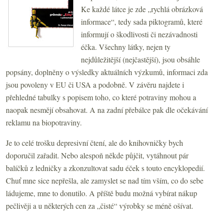
Ke každé látce je zde „rychlá obrázková
informace“, tedy sada piktogramů, které
informují o škodlivosti či nezávadnosti
éčka. Všechny látky, nejen ty
nejdůležitější (nejčastější), jsou obsáhle
popsány, doplněny o výsledky aktuálních výzkumů, informaci zda
jsou povoleny v EU či USA a podobně. V závěru najdete i
přehledné tabulky s popisem toho, co které potraviny mohou a
naopak nesmějí obsahovat. A na zadní přebálce pak dle očekávání
reklamu na biopotraviny.
Je to celé trošku depresivní čtení, ale do knihovničky bych
doporučil zařadit. Nebo alespoň někde půjčit, vytáhnout pár
balíčků z ledničky a zkonzultovat sadu éček s touto encyklopedií.
Chuť mne sice nepřešla, ale zamyslet se nad tím vším, co do sebe
ládujeme, mne to donutilo. A příště budu možná vybírat nákup
pečlivěji a u některých cen za „čisté“ výrobky se méně ošívat.