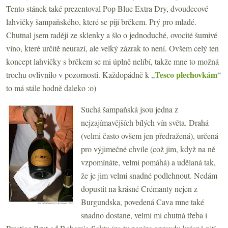
Tento stánek také prezentoval Pop Blue Extra Dry, dvoudecové
lahvičky šampaňského, které se pijí brčkem. Prý pro mladé.
Chutnal jsem raději ze sklenky a šlo o jednoduché, ovocité šumivé
víno, které určitě neurazí, ale velký zázrak to není. Ovšem celý ten
koncept lahvičky s brčkem se mi úplně nelíbí, takže mne to možná
Tesco plechovkám
trochu ovlivnilo v pozornosti. Každopádně k „
“
to má stále hodně daleko :o)
Suchá šampaňská jsou jedna z
nejzajímavějších bílých vín světa. Drahá
(velmi často ovšem jen předražená), určená
pro výjimečné chvíle (což jim, když na ně
vzpomínáte, velmi pomáhá) a udělaná tak,
že je jim velmi snadné podlehnout. Nedám
dopustit na krásné Crémanty nejen z
Burgundska, povedená Cava mne také
snadno dostane, velmi mi chutná třeba i