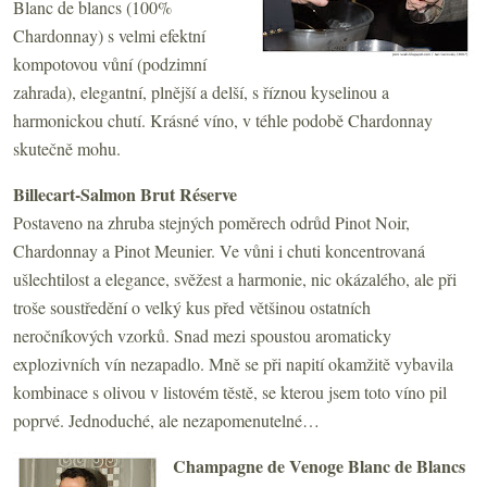
Blanc de blancs (100%
Chardonnay) s velmi efektní
kompotovou vůní (podzimní
zahrada), elegantní, plnější a delší, s říznou kyselinou a
harmonickou chutí. Krásné víno, v téhle podobě Chardonnay
skutečně mohu.
Billecart-Salmon Brut Réserve
Postaveno na zhruba stejných poměrech odrůd Pinot Noir,
Chardonnay a Pinot Meunier. Ve vůni i chuti koncentrovaná
ušlechtilost a elegance, svěžest a harmonie, nic okázalého, ale při
troše soustředění o velký kus před většinou ostatních
neročníkových vzorků. Snad mezi spoustou aromaticky
explozivních vín nezapadlo. Mně se při napití okamžitě vybavila
kombinace s olivou v listovém těstě, se kterou jsem toto víno pil
poprvé. Jednoduché, ale nezapomenutelné…
Champagne de Venoge Blanc de Blancs