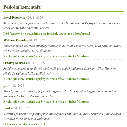
Poslední komentáře
Pavel Raclavský
26. 1. 2026
Trochu pozdě, ale přece jen bych reagoval na Frankovku od Kasnyiků. Hodnotil jsem ji
vloni ve Strekově podobně. Ovšem z…
Dvě frankovky s pozvánkou na festival, degustace a konferenci
William Vaverka
10. 12. 2025
Pokud se bude klučit na správných místech, nevidím v tom problém, réva patří do svahu.
Nicméně se obávám, že po dotacích…
Z čeho pít víno, smutné zprávy ze světa vína a viněta Moutonu
Ondřej Marada
10. 12. 2025
Já jako univerzální zesilovač vůně pužívám ručně foukanou Gabriel - Glas.Pak jsem
zjistil, že stejnou službu udělají opě…
Z čeho pít víno, smutné zprávy ze světa vína a viněta Moutonu
p.j.
4. 12. 2025
Pořád jsem přesvědčený, že pro titul typu world class pinot je bezpodmínečně nutná
tortura sklenkou riedel sommelier bur…
Z čeho pít víno, smutné zprávy ze světa vína a viněta Moutonu
merlot
10. 11. 2025
V článku je přesně popsáno proč toto nepodnikám, víno a jídlo v restaraci, pouze doma.
Problém je, že korkovou vadu nelz…
O korku v prestižní restauraci