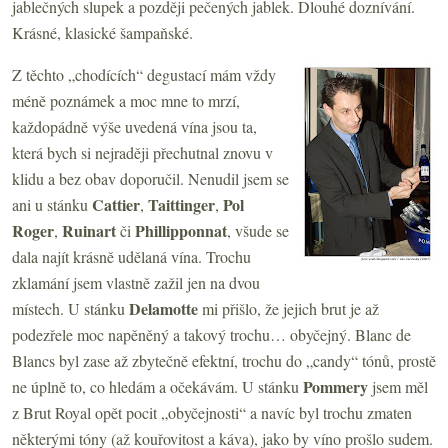
jablečných slupek a později pečených jablek. Dlouhé doznívání.
Krásné, klasické šampaňské.
Z těchto „chodících“ degustací mám vždy
méně poznámek a moc mne to mrzí,
každopádně výše uvedená vína jsou ta,
která bych si nejraději přechutnal znovu v
klidu a bez obav doporučil. Nenudil jsem se
Cattier
Taittinger
Pol
ani u stánku
,
,
Roger
Ruinart
Phillipponnat
,
či
, všude se
dala najít krásně udělaná vína. Trochu
zklamání jsem vlastně zažil jen na dvou
Delamotte
místech. U stánku
mi přišlo, že jejich brut je až
podezřele moc napěněný a takový trochu… obyčejný. Blanc de
Blancs byl zase až zbytečně efektní, trochu do „candy“ tónů, prostě
Pommery
ne úplně to, co hledám a očekávám. U stánku
jsem měl
z Brut Royal opět pocit „obyčejnosti“ a navíc byl trochu zmaten
některými tóny (až kouřovitost a káva), jako by víno prošlo sudem.