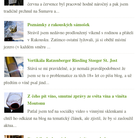
června a července byl pracovně hodně náročný a pak jsem
tradičně prchnul na Šumavu a...
Poznámky z rakouských sámošek
Strávil jsem nedávno prodloužený víkend s rodinou a přáteli
v Rakousku. Zatímco ostatní lyžovali, já si oběhl místní
jezero (v každém směru ...
Vertikála Ratzenberger Riesling Steeger St. Jost
Stává se mi pravidelně, a je nemalá pravděpodobnost že
jsem se tu o problematice za těch 18+ let co píšu blog, a už
předtím o víně psal jind...
Z čeho pít víno, smutné zprávy ze světa vína a viněta
Moutonu
Patlal jsem teď na sociálky video s vinnými sklenkami a
chtěl ho odkázat na blog na tematický článek, ale zjistil, že by si zasloužil
aktua...