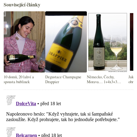
Související články
10 domů, 20 lahví a
Degustace Champagne
Německo, Čechy,
Jak v
spousta bublinek
Drappier
Morava… 1+4x3+3
obra
ryzlinků!