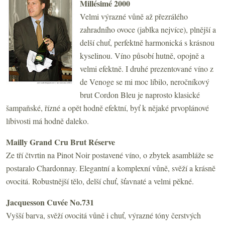
Millésimé 2000
Velmi výrazné vůně až přezrálého
zahradního ovoce (jablka nejvíce), plnější a
delší chuť, perfektně harmonická s krásnou
kyselinou. Víno působí hutně, opojně a
velmi efektně. I druhé prezentované víno z
de Venoge se mi moc líbilo, neročníkový
brut Cordon Bleu je naprosto klasické
šampaňské, řízné a opět hodně efektní, byť k nějaké prvoplánové
líbivosti má hodně daleko.
Mailly Grand Cru Brut Réserve
Ze tří čtvrtin na Pinot Noir postavené víno, o zbytek asambláže se
postaralo Chardonnay. Elegantní a komplexní vůně, svěží a krásně
ovocitá. Robustnější tělo, delší chuť, šťavnaté a velmi pěkné.
Jacquesson Cuvée No.731
Vyšší barva, svěží ovocitá vůně i chuť, výrazné tóny čerstvých