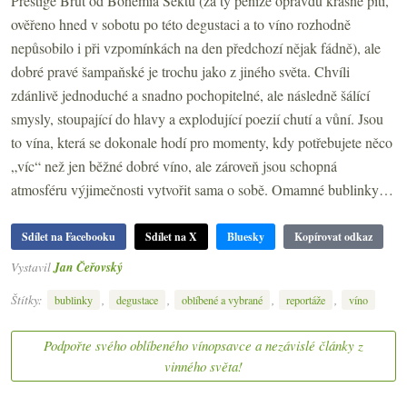
Prestige Brut od Bohemia Sektu (za ty peníze opravdu krásné pití,
ověřeno hned v sobotu po této degustaci a to víno rozhodně
nepůsobilo i při vzpomínkách na den předchozí nějak fádně), ale
dobré pravé šampaňské je trochu jako z jiného světa. Chvíli
zdánlivě jednoduché a snadno pochopitelné, ale následně šálící
smysly, stoupající do hlavy a explodující poezií chutí a vůní. Jsou
to vína, která se dokonale hodí pro momenty, kdy potřebujete něco
„víc“ než jen běžné dobré víno, ale zároveň jsou schopná
atmosféru výjimečnosti vytvořit sama o sobě. Omamné bublinky…
Sdílet na Facebooku
Sdílet na X
Bluesky
Kopírovat odkaz
Vystavil
Jan Čeřovský
Štítky:
,
,
,
,
bublinky
degustace
oblíbené a vybrané
reportáže
víno
Podpořte svého oblíbeného vínopsavce a nezávislé články z
vinného světa!