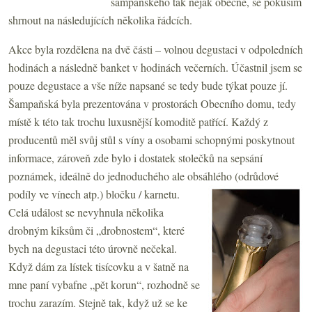
šampaňského tak nějak obecně, se pokusím
shrnout na následujících několika řádcích.
Akce byla rozdělena na dvě části – volnou degustaci v odpoledních
hodinách a následně banket v hodinách večerních. Účastnil jsem se
pouze degustace a vše níže napsané se tedy bude týkat pouze jí.
Šampaňská byla prezentována v prostorách Obecního domu, tedy
místě k této tak trochu luxusnější komoditě patřící. Každý z
producentů měl svůj stůl s víny a osobami schopnými poskytnout
informace, zároveň zde bylo i dostatek stolečků na sepsání
poznámek, ideálně do jednoduchého ale obsáhlého (odrůdové
podíly ve vínech atp.) bločku / karnetu.
Celá událost se nevyhnula několika
drobným kiksům či „drobnostem“, které
bych na degustaci této úrovně nečekal.
Když dám za lístek tisícovku a v šatně na
mne paní vybafne „pět korun“, rozhodně se
trochu zarazím. Stejně tak, když už se ke