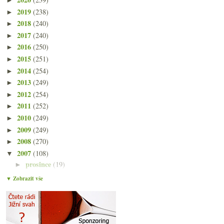
2019
(238)
►
2018
(240)
►
2017
(240)
►
2016
(250)
►
2015
(251)
►
2014
(254)
►
2013
(249)
►
2012
(254)
►
2011
(252)
►
2010
(249)
►
2009
(249)
►
2008
(270)
►
2007
(108)
▼
prosince
(19)
►
listopadu
(23)
▼
▼ Zobrazit vše
Průvodce "Éčky" v potravinách
Svařák za třicet…
Jelení kýta a Rulandské Modré od Spěváka
Malá degustace destilátů U Závoje