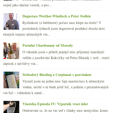
září
(24)
►
stejně jako dnešní vzorek, a pro...
srpna
(18)
►
Degustace Werther-Windisch a Peter Stolleis
Ryzlinkové (a bublinové) počasí zase klepe na dveře! V
posledních týdnech jsem degustoval produkci docela dost
různých (nejen) německých vin...
Parádní Chardonnay od Marady
O víkendu jsem s přáteli popíjel moc příjemný nazrálejší
veltlín z josefovské Kukvičky od Petra Marady ( web , starší
zápisek z návštěvy vin...
Stobodový Riesling a Corpinnat s pozvánkou
Vyrazil jsem na jednu moc fajn masterclass k německým
vínům, určitě o ní bude ještě řeč, a jedním z prezentovaných
vín byl – vzhledem k zamě...
Vinotéka Epizoda IV: Výparník vrací úder
Omlouvám se, že na vás teď s články moc nemyslím, konec