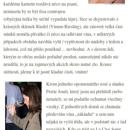
každému karnetu rozdává něco na psaní,
nemusela by to být fixa centropen
(obyčejná tužka by určitě vypadala lépe). Sice se degustovalo z
krásných sklenek Riedel (Vinum Riesling), ale zároveň velká část
stánků neměla plivátko či něco na odlévání vína, v některých
případech obsluha navrhla vylít / vyplivnout do nádoby s ledem a
lahvemi, což mi přišlo poněkud… nevhodné. A s davem lidí,
kterým se občas nedalo pořádně prodrat, samozřejmě nikdo nic
neudělá, to je na zajímavých akcích skoro nutné zlo. Konec
stížností, jdeme k té jasně kladné části, vínům!
Krom jednoho opomenutého rosé a stánku
Perrie Jouët, který jsem asi přehlédl (nebo
nenašel), se mi podařilo ochutnat všechny
vzorky. Z jednotlivých domů se chutnala
především vína „základní“ a sem tam
nějaká ta vyšší třída, ale v podstatě nic z řad
nejvyšších. Kdo se těšil na Le Clos Saint