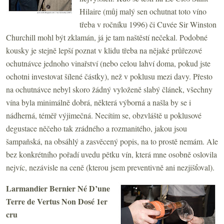
Hilaire (můj malý sen ochutnat toto víno
třeba v ročníku 1996) či Cuvée Sir Winston
Churchill mohl být zklamán, já je tam naštěstí nečekal. Podobné
kousky je stejně lepší poznat v klidu třeba na nějaké průřezové
ochutnávce jednoho vinařství (nebo celou lahví doma, pokud jste
ochotni investovat šílené částky), než v poklusu mezi davy. Přesto
na ochutnávce nebyl skoro žádný vyloženě slabý článek, všechny
vína byla minimálně dobrá, některá výborná a našla by se i
nádherná, téměř výjimečná. Necítím se, obzvláště u poklusové
degustace něčeho tak zrádného a rozmanitého, jakou jsou
šampaňská, na obsáhlý a zasvěcený popis, na to prostě nemám. Ale
bez konkrétního pořadí uvedu pětku vín, která mne osobně oslovila
nejvíc, nezávisle na ceně (kterou jsem preventivně ani nezjišťoval).
Larmandier Bernier Né D
’une
Terre de Vertus Non Dos
é 1er
cru