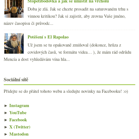
Stopětibodovka a jak se umístit na vrcholu
Doba je zlá. Jak se chcete prosadit na saturovaném trhu s
vinnou kritikou? Jak si zajistit, aby zrovna Vaše jméno,
název časopisu či průvodc...
Potěšení s El Rapolao
Už jsem se tu opakovaně zmiňoval (dokonce, hrůza z
covidových časů, ve formátu videa… ), že mám rád odrůdu
Mencía a dost vyhledávám vína hla...
Sociální sítě
Přidejte se do přátel tohoto webu a sledujte novinky na Facebooku! :o)
►
Instagram
►
YouTube
►
Facebook
►
X (Twitter)
►
Mastodon