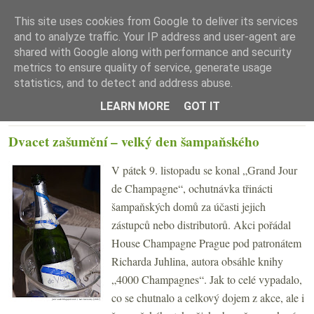
This site uses cookies from Google to deliver its services
and to analyze traffic. Your IP address and user-agent are
shared with Google along with performance and security
metrics to ensure quality of service, generate usage
statistics, and to detect and address abuse.
☰ Menu
LEARN MORE
GOT IT
ÚTERÝ 13. LISTOPADU 2007
Dvacet zašumění – velký den šampaňského
V pátek 9. listopadu se konal „Grand Jour
de Champagne“, ochutnávka třinácti
šampaňských domů za účasti jejich
zástupců nebo distributorů. Akci pořádal
House Champagne Prague pod patronátem
Richarda Juhlina, autora obsáhle knihy
„4000 Champagnes“. Jak to celé vypadalo,
co se chutnalo a celkový dojem z akce, ale i