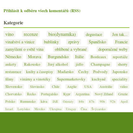
Přihlásit k odběru všech komentářů (RSS)
Kategorie
víno
recenze
bio(dynamika)
degustace
Jen tak...
vinařství a vinice
bublinky
zprávy
Španělsko
Francie
zamyšlení o světě vína
oblíbené a vybrané
doporučené weby
Německo
Morava
Burgundsko
Itálie
Bordeaux
reportáže
ankety
Rakousko
Jiný alkohol
jídlo
Champagne
sherry
restaurace
knihy a časopisy
Maďarsko
Čechy
Podvody
Japonsko
filmy
vinárny a vinotéky
Supermarketovky
kuchyně
speciality
Slovensko
Slovinsko
Chile
Anglie
USA
Austrálie
video
Chorvatsko
Řecko
Portugalsko
Kypr
Argentina
Nový Zéland
Gruzie
Polsko
Rumunsko
káva
JAR
Odrůdy
84b
87b
90b
92b
Apríl
Izrael
Lotyšsko
Mexiko
Ukrajina
Urugay
Čína
Švýcarsko