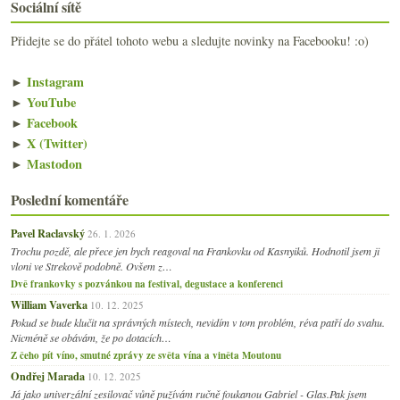
Sociální sítě
Přidejte se do přátel tohoto webu a sledujte novinky na Facebooku! :o)
►
Instagram
►
YouTube
►
Facebook
►
X (Twitter)
►
Mastodon
Poslední komentáře
Pavel Raclavský
26. 1. 2026
Trochu pozdě, ale přece jen bych reagoval na Frankovku od Kasnyiků. Hodnotil jsem ji
vloni ve Strekově podobně. Ovšem z…
Dvě frankovky s pozvánkou na festival, degustace a konferenci
William Vaverka
10. 12. 2025
Pokud se bude klučit na správných místech, nevidím v tom problém, réva patří do svahu.
Nicméně se obávám, že po dotacích…
Z čeho pít víno, smutné zprávy ze světa vína a viněta Moutonu
Ondřej Marada
10. 12. 2025
Já jako univerzální zesilovač vůně pužívám ručně foukanou Gabriel - Glas.Pak jsem