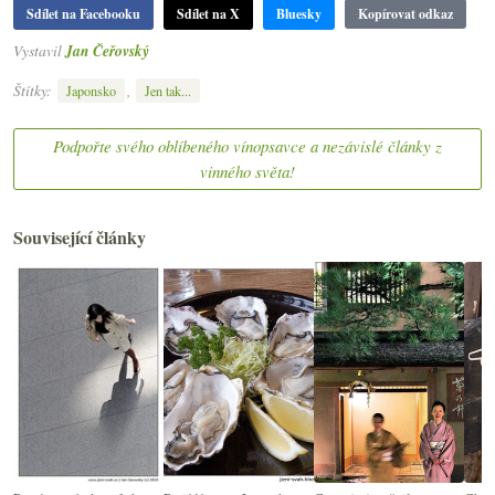
Sdílet na Facebooku
Sdílet na X
Bluesky
Kopírovat odkaz
Vystavil
Jan Čeřovský
Štítky:
,
Japonsko
Jen tak...
Podpořte svého oblíbeného vínopsavce a nezávislé články z
vinného světa!
Související články