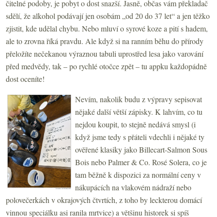
čitelné podoby, je pobyt o dost snazší. Jasně, občas vám překladač
sdělí, že alkohol podávají jen osobám „od 20 do 37 let“ a jen těžko
zjistit, kde udělal chybu. Nebo mluví o syrové koze a pití s hadem,
ale to zrovna říká pravdu. Ale když si na ranním běhu do přírody
přeložíte nečekanou výraznou tabuli uprostřed lesa jako varování
před medvědy, tak – po rychlé otočce zpět – tu appku každopádně
dost oceníte!
Nevím, nakolik budu z výpravy sepisovat
nějaké další větší zápisky. K lahvím, co tu
nejdou koupit, to stejně nedává smysl (i
když jsme tedy s přáteli vdechli i nějaké ty
ověřené klasiky jako Billecart-Salmon Sous
Bois nebo Palmer & Co. Rosé Solera, co je
tam běžně k dispozici za normální ceny v
nákupácích na vlakovém nádraží nebo
polovečerkách v okrajových čtvrtích, z toho by leckterou domácí
vinnou speciálku asi ranila mrtvice) a většinu historek si spíš