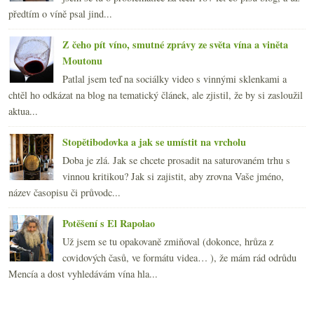
předtím o víně psal jind...
Z čeho pít víno, smutné zprávy ze světa vína a viněta
Moutonu
Patlal jsem teď na sociálky video s vinnými sklenkami a
chtěl ho odkázat na blog na tematický článek, ale zjistil, že by si zasloužil
aktua...
Stopětibodovka a jak se umístit na vrcholu
Doba je zlá. Jak se chcete prosadit na saturovaném trhu s
vinnou kritikou? Jak si zajistit, aby zrovna Vaše jméno,
název časopisu či průvodc...
Potěšení s El Rapolao
Už jsem se tu opakovaně zmiňoval (dokonce, hrůza z
covidových časů, ve formátu videa… ), že mám rád odrůdu
Mencía a dost vyhledávám vína hla...