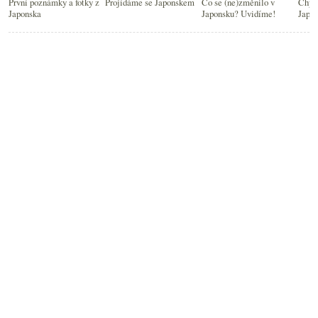
První poznámky a fotky z
Projídáme se Japonskem
Co se (ne)změnilo v
Chybí
Japonska
Japonsku? Uvidíme!
Japo