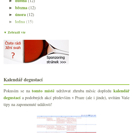
dubna
(12)
►
března
(12)
►
února
(12)
►
ledna
(15)
►
2023
(160)
►
▼ Zobrazit vše
2022
(225)
►
2021
(239)
►
2020
(239)
►
2019
(238)
►
2018
(240)
►
2017
(240)
►
2016
Kalendář degustací
(250)
►
2015
(251)
►
tomto místě
kalendář
Pokusím se na
udržovat zhruba měsíc dopředu
2014
(254)
►
degustací
a podobných akcí především v Praze (ale i jinde), uvítám Vaše
2013
(249)
►
tipy na zapomenuté události!
2012
(254)
►
2011
(252)
►
2010
(249)
►
2009
(249)
►