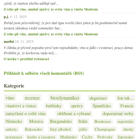
zjistil, že stejnou službu udělají opě…
Z čeho pít víno, smutné zprávy ze světa vína a viněta Moutonu
p.j.
4. 12. 2025
Pořád jsem přesvědčený, že pro titul typu world class pinot je bezpodmínečně nutná
tortura sklenkou riedel sommelier bur…
Z čeho pít víno, smutné zprávy ze světa vína a viněta Moutonu
merlot
10. 11. 2025
V článku je přesně popsáno proč toto nepodnikám, víno a jídlo v restaraci, pouze doma.
Problém je, že korkovou vadu nelz…
O korku v prestižní restauraci
Přihlásit k odběru všech komentářů (RSS)
Kategorie
víno
recenze
bio(dynamika)
degustace
Jen tak...
vinařství a vinice
bublinky
zprávy
Španělsko
Francie
zamyšlení o světě vína
oblíbené a vybrané
doporučené weby
Německo
Morava
Burgundsko
Itálie
Bordeaux
reportáže
ankety
Rakousko
Jiný alkohol
jídlo
Champagne
sherry
restaurace
knihy a časopisy
Maďarsko
Čechy
Podvody
Japonsko