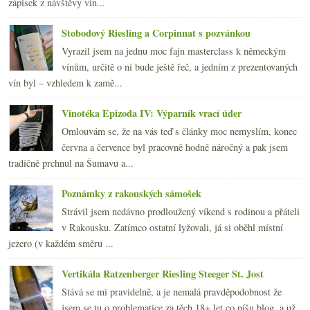
zápisek z návštěvy vin...
Stobodový Riesling a Corpinnat s pozvánkou
Vyrazil jsem na jednu moc fajn masterclass k německým
vínům, určitě o ní bude ještě řeč, a jedním z prezentovaných
vín byl – vzhledem k zamě...
Vinotéka Epizoda IV: Výparník vrací úder
Omlouvám se, že na vás teď s články moc nemyslím, konec
června a července byl pracovně hodně náročný a pak jsem
tradičně prchnul na Šumavu a...
Poznámky z rakouských sámošek
Strávil jsem nedávno prodloužený víkend s rodinou a přáteli
v Rakousku. Zatímco ostatní lyžovali, já si oběhl místní
jezero (v každém směru ...
Vertikála Ratzenberger Riesling Steeger St. Jost
Stává se mi pravidelně, a je nemalá pravděpodobnost že
jsem se tu o problematice za těch 18+ let co píšu blog, a už