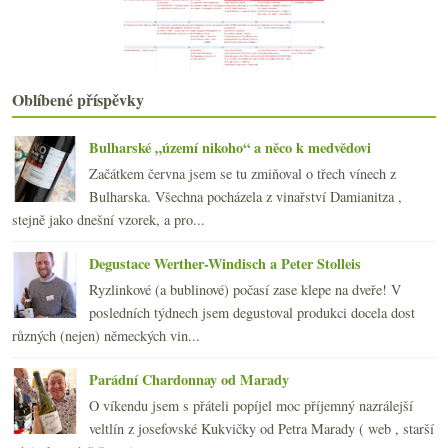
2008
(270)
►
2007
(108)
►
Oblíbené příspěvky
Bulharské „území nikoho“ a něco k medvědovi
Začátkem června jsem se tu zmiňoval o třech vínech z
Bulharska. Všechna pocházela z vinařství Damianitza ,
stejně jako dnešní vzorek, a pro...
Degustace Werther-Windisch a Peter Stolleis
Ryzlinkové (a bublinové) počasí zase klepe na dveře! V
posledních týdnech jsem degustoval produkci docela dost
různých (nejen) německých vin...
Parádní Chardonnay od Marady
O víkendu jsem s přáteli popíjel moc příjemný nazrálejší
veltlín z josefovské Kukvičky od Petra Marady ( web , starší