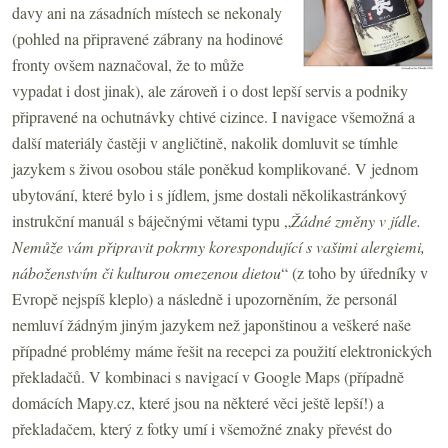
davy ani na zásadních místech se nekonaly
(pohled na připravené zábrany na hodinové
fronty ovšem naznačoval, že to může
vypadat i dost jinak), ale zároveň i o dost lepší servis a podniky
připravené na ochutnávky chtivé cizince. I navigace všemožná a
další materiály častěji v angličtině, nakolik domluvit se tímhle
jazykem s živou osobou stále poněkud komplikované. V jednom
ubytování, které bylo i s jídlem, jsme dostali několikastránkový
instrukční manuál s báječnými větami typu „
Žádné změny v jídle.
Nemůže vám připravit pokrmy korespondující s vašimi alergiemi,
náboženstvím či kulturou omezenou dietou
“ (z toho by úředníky v
Evropě nejspíš kleplo) a následně i upozorněním, že personál
nemluví žádným jiným jazykem než japonštinou a veškeré naše
případné problémy máme řešit na recepci za použití elektronických
překladačů. V kombinaci s navigací v Google Maps (případně
domácích Mapy.cz, které jsou na některé věci ještě lepší!) a
překladačem, který z fotky umí i všemožné znaky převést do