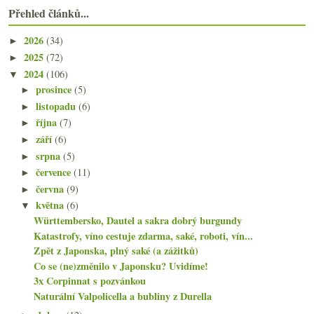
Přehled článků...
2026
(34)
►
2025
(72)
►
2024
(106)
▼
prosince
(5)
►
listopadu
(6)
►
října
(7)
►
září
(6)
►
srpna
(5)
►
července
(11)
►
června
(9)
►
května
(6)
▼
Württembersko, Dautel a sakra dobrý burgundy
Katastrofy, víno cestuje zdarma, saké, roboti, vín...
Zpět z Japonska, plný saké (a zážitků)
Co se (ne)změnilo v Japonsku? Uvidíme!
3x Corpinnat s pozvánkou
Naturální Valpolicella a bubliny z Durella