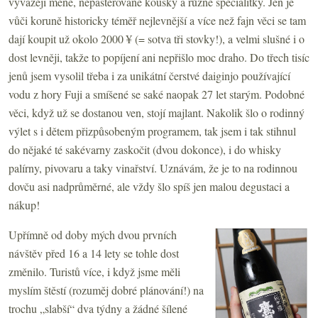
vyvážejí méně, nepasterované kousky a různé specialitky. Jen je
vůči koruně historicky téměř nejlevnější a více než fajn věci se tam
dají koupit už okolo 2000 ¥ (= sotva tři stovky!), a velmi slušné i o
dost levněji, takže to popíjení ani nepřišlo moc draho. Do třech tisíc
jenů jsem vysolil třeba i za unikátní čerstvé daiginjo používající
vodu z hory Fuji a smíšené se saké naopak 27 let starým. Podobné
věci, když už se dostanou ven, stojí majlant. Nakolik šlo o rodinný
výlet s i dětem přizpůsobeným programem, tak jsem i tak stihnul
do nějaké té sakévarny zaskočit (dvou dokonce), i do whisky
palírny, pivovaru a taky vinařství. Uznávám, že je to na rodinnou
dovču asi nadprůměrné, ale vždy šlo spíš jen malou degustaci a
nákup!
Upřímně od doby mých dvou prvních
návštěv před 16 a 14 lety se tohle dost
změnilo. Turistů více, i když jsme měli
myslím štěstí (rozuměj dobré plánování!) na
trochu „slabší“ dva týdny a žádné šílené