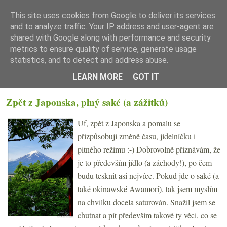
This site uses cookies from Google to deliver its services
and to analyze traffic. Your IP address and user-agent are
shared with Google along with performance and security
metrics to ensure quality of service, generate usage
statistics, and to detect and address abuse.
☰ Menu
LEARN MORE
GOT IT
PONDĚLÍ 27. KVĚTNA 2024
Zpět z Japonska, plný saké (a zážitků)
Uf, zpět z Japonska a pomalu se
přizpůsobuji změně času, jídelníčku i
pitného režimu :-) Dobrovolně přiznávám, že
je to především jídlo (a záchody!), po čem
budu tesknit asi nejvíce. Pokud jde o saké (a
také okinawské Awamori), tak jsem myslím
na chvilku docela saturován. Snažil jsem se
chutnat a pít především takové ty věci, co se