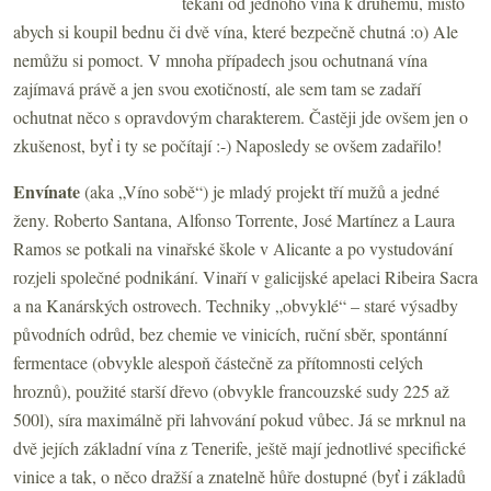
těkání od jednoho vína k druhému, místo
abych si koupil bednu či dvě vína, které bezpečně chutná :o) Ale
nemůžu si pomoct. V mnoha případech jsou ochutnaná vína
zajímavá právě a jen svou exotičností, ale sem tam se zadaří
ochutnat něco s opravdovým charakterem. Častěji jde ovšem jen o
zkušenost, byť i ty se počítají :-) Naposledy se ovšem zadařilo!
Envínate
(aka „Víno sobě“) je mladý projekt tří mužů a jedné
ženy. Roberto Santana, Alfonso Torrente, José Martínez a Laura
Ramos se potkali na vinařské škole v Alicante a po vystudování
rozjeli společné podnikání. Vinaří v galicijské apelaci Ribeira Sacra
a na Kanárských ostrovech. Techniky „obvyklé“ – staré výsadby
původních odrůd, bez chemie ve vinicích, ruční sběr, spontánní
fermentace (obvykle alespoň částečně za přítomnosti celých
hroznů), použité starší dřevo (obvykle francouzské sudy 225 až
500l), síra maximálně při lahvování pokud vůbec. Já se mrknul na
dvě jejích základní vína z Tenerife, ještě mají jednotlivé specifické
vinice a tak, o něco dražší a znatelně hůře dostupné (byť i základů