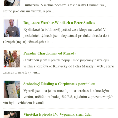
2015
(251)
►
Bulharska. Všechna pocházela z vinařství Damianitza ,
2014
(254)
►
stejně jako dnešní vzorek, a pro...
2013
(249)
►
2012
(254)
►
Degustace Werther-Windisch a Peter Stolleis
2011
(252)
►
Ryzlinkové (a bublinové) počasí zase klepe na dveře! V
2010
(249)
►
posledních týdnech jsem degustoval produkci docela dost
2009
(249)
►
různých (nejen) německých vin...
2008
(270)
►
2007
(108)
►
Parádní Chardonnay od Marady
O víkendu jsem s přáteli popíjel moc příjemný nazrálejší
veltlín z josefovské Kukvičky od Petra Marady ( web , starší
zápisek z návštěvy vin...
Stobodový Riesling a Corpinnat s pozvánkou
Vyrazil jsem na jednu moc fajn masterclass k německým
vínům, určitě o ní bude ještě řeč, a jedním z prezentovaných
vín byl – vzhledem k zamě...
Vinotéka Epizoda IV: Výparník vrací úder