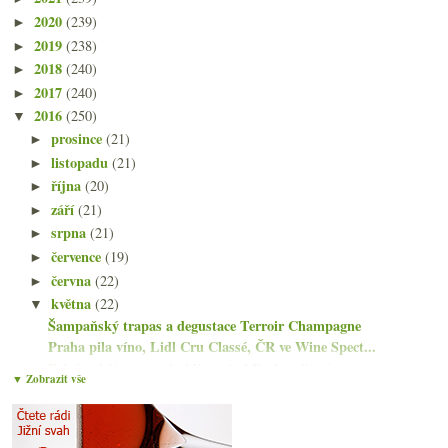
2020
(239)
►
2019
(238)
►
2018
(240)
►
2017
(240)
►
2016
(250)
▼
prosince
(21)
►
listopadu
(21)
►
října
(20)
►
září
(21)
►
srpna
(21)
►
července
(19)
►
června
(22)
►
května
(22)
▼
Šampaňský trapas a degustace Terroir Champagne
Praha pila víno, Lidl Cru Classé, ČR ve Wine Spect...
Fajnšmekří párty a bubliny před Praha pije víno
▼ Zobrazit vše
Osvěžující ryzlink a cabernet na grilovačku
Nibiò, Pelaverga, Nero di Troia...
Monitor alkoholu, Generace Y, Slípka, Praha pije víno