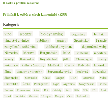
O korku v prestižní restauraci
Přihlásit k odběru všech komentářů (RSS)
Kategorie
víno
recenze
bio(dynamika)
degustace
Jen tak...
vinařství a vinice
bublinky
zprávy
Španělsko
Francie
zamyšlení o světě vína
oblíbené a vybrané
doporučené weby
Německo
Morava
Burgundsko
Itálie
Bordeaux
reportáže
ankety
Rakousko
Jiný alkohol
jídlo
Champagne
sherry
restaurace
knihy a časopisy
Maďarsko
Čechy
Podvody
Japonsko
filmy
vinárny a vinotéky
Supermarketovky
kuchyně
speciality
Slovensko
Slovinsko
Chile
Anglie
USA
Austrálie
video
Chorvatsko
Řecko
Portugalsko
Kypr
Argentina
Nový Zéland
Gruzie
Polsko
Rumunsko
káva
JAR
Odrůdy
84b
87b
90b
92b
Apríl
Izrael
Lotyšsko
Mexiko
Ukrajina
Urugay
Čína
Švýcarsko