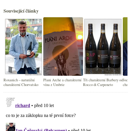
Související články
Roxanich – naturální
Plani Arche a charakterní
Tři charakterní Barbery od
Joche
charakterní Chorvatsko
vína z Umbrie
Rocco di Carpeneto
chara