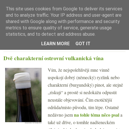
This site uses cookies from Google to deliver its services
and to analyze traffic. Your IP address and user-agent are
shared with Google along with performance and security
metrics to ensure quality of service, generate usage
statistics, and to detect and address abuse.
☰ Menu
LEARN MORE
GOT IT
ČTVRTEK 19. KVĚTNA 2016
Dvě charakterní ostrovní vulkanická vína
Vím, že nejspolehlivěji mne vinně
uspokojí dobrý (německý) ryzlink nebo
charakterní (burgundský) pinot, ale stejně
„riskuji“ a prostě si nedokážu odpustit
neustále objevování. Čím exotičtější
odrůda/místo původu, tím lépe. Ostatně
na tohle téma něco psal
nedávno jsem
a
také už dříve, o tomhle nadšeneckém