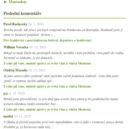
►
Mastodon
Poslední komentáře
Pavel Raclavský
26. 1. 2026
Trochu pozdě, ale přece jen bych reagoval na Frankovku od Kasnyiků. Hodnotil jsem ji
vloni ve Strekově podobně. Ovšem z…
Dvě frankovky s pozvánkou na festival, degustace a konferenci
William Vaverka
10. 12. 2025
Pokud se bude klučit na správných místech, nevidím v tom problém, réva patří do svahu.
Nicméně se obávám, že po dotacích…
Z čeho pít víno, smutné zprávy ze světa vína a viněta Moutonu
Ondřej Marada
10. 12. 2025
Já jako univerzální zesilovač vůně pužívám ručně foukanou Gabriel - Glas.Pak jsem
zjistil, že stejnou službu udělají opě…
Z čeho pít víno, smutné zprávy ze světa vína a viněta Moutonu
p.j.
4. 12. 2025
Pořád jsem přesvědčený, že pro titul typu world class pinot je bezpodmínečně nutná
tortura sklenkou riedel sommelier bur…
Z čeho pít víno, smutné zprávy ze světa vína a viněta Moutonu
merlot
10. 11. 2025
V článku je přesně popsáno proč toto nepodnikám, víno a jídlo v restaraci, pouze doma.
Problém je, že korkovou vadu nelz…