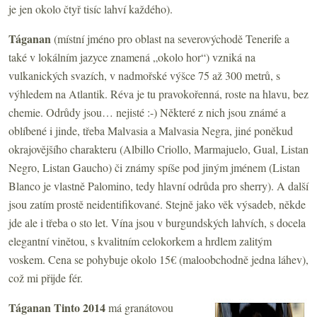
je jen okolo čtyř tisíc lahví každého).
Táganan
(místní jméno pro oblast na severovýchodě Tenerife a
také v lokálním jazyce znamená „okolo hor“)
vzniká na
vulkanických svazích, v nadmořské výšce 75 až 300 metrů, s
výhledem na Atlantik. Réva je tu pravokořenná, roste na hlavu, bez
chemie. Odrůdy jsou… nejisté :-) Některé z nich jsou známé a
oblíbené i jinde, třeba Malvasia a Malvasia Negra, jiné poněkud
okrajovějšího charakteru (Albillo Criollo, Marmajuelo, Gual, Listan
Negro, Listan Gaucho) či známy spíše pod jiným jménem (Listan
Blanco je vlastně Palomino, tedy hlavní odrůda pro sherry). A další
jsou zatím prostě neidentifikované. Stejně jako věk výsadeb, někde
jde ale i třeba o sto let. Vína jsou v burgundských lahvích, s docela
elegantní vinětou, s kvalitním celokorkem a hrdlem zalitým
voskem. Cena se pohybuje okolo 15€ (maloobchodně jedna láhev),
což mi přijde fér.
Táganan Tinto 2014
má granátovou