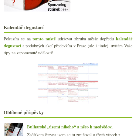
Cava, 3x Prosecco a šumivé slovinské červené
Rakouský slaďák, fajn Aligoté a pár poznámek z upl...
Dvě charakterní ostrovní vulkanická vína
Naturální růžové bubliny a nabušený Furmint
Kalendář degustací
Litr za euro, sekt Karel IV., syntetické víno, smu...
Bílá Rioja, La Mancha a trocha sherry
tomto místě
kalendář
Pokusím se na
udržovat zhruba měsíc dopředu
Charles Rousseau, pěstitelská Champagne, soutěže a...
degustací
a podobných akcí především v Praze (ale i jinde), uvítám Vaše
Fabrizio Iuli – Nebbiolo, Pinot a 3x Barbera
tipy na zapomenuté události!
Máte dotaz pro Riedel?
Neustále se zlepšující Petr Koráb
Maraton s bublinami na závěr
6x Champagne Henriot
Dva značně odlišné biodynamické ryzlinky
Čtvery bubliny – Anglie, Itálie a Morava
EP 2015, oregonská marihuana, hustopečská výzva, M...
Minivertikála Cabernetu od Errazuriz
dubna
(21)
►
Oblíbené příspěvky
března
(21)
►
února
(21)
►
Bulharské „území nikoho“ a něco k medvědovi
ledna
(20)
►
Začátkem června jsem se tu zmiňoval o třech vínech z