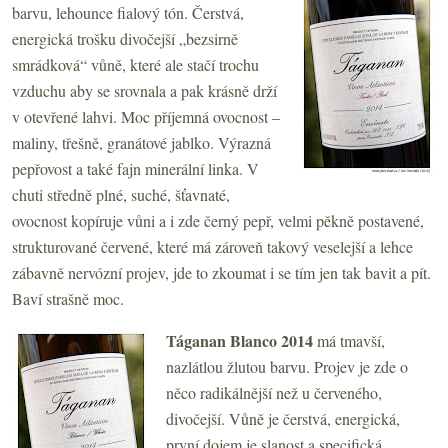
barvu, lehounce fialový tón. Čerstvá,
energická trošku divočejší „bezsirně
smrádková“ vůně, které ale stačí trochu
vzduchu aby se srovnala a pak krásně drží
v otevřené lahvi. Moc příjemná ovocnost –
maliny, třešně, granátové jablko. Výrazná
pepřovost a také fajn minerální linka. V
chuti středně plné, suché, šťavnaté,
ovocnost kopíruje vůni a i zde černý pepř, velmi pěkně postavené,
strukturované červené, které má zároveň takový veselejší a lehce
zábavně nervózní projev, jde to zkoumat i se tím jen tak bavit a pít.
Baví strašně moc.
Táganan Blanco 2014
má
tmavší,
nazlátlou žlutou barvu. Projev je zde o
něco radikálnější než u červeného,
divočejší. Vůně je čerstvá, energická,
první dojem je slanost a specifická