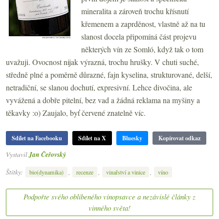
mineralita a zároveň trochu křísnutí
křemenem a zaprděnost, vlastně až na tu
slanost docela připomíná část projevu
některých vín ze Somló, když tak o tom
uvažuji. Ovocnost nijak výrazná, trochu hrušky. V chuti suché,
středně plné a poměrně důrazné, fajn kyselina, strukturované, delší,
netradiční, se slanou dochutí, expresivní. Lehce divočina, ale
vyvážená a dobře pitelní, bez vad a žádná reklama na myšiny a
těkavky :o) Zaujalo, byť červené znatelně víc.
Sdílet na Facebooku
Sdílet na X
Bluesky
Kopírovat odkaz
Vystavil
Jan Čeřovský
Štítky:
,
,
,
bio(dynamika)
recenze
vinařství a vinice
víno
Podpořte svého oblíbeného vínopsavce a nezávislé články z
vinného světa!