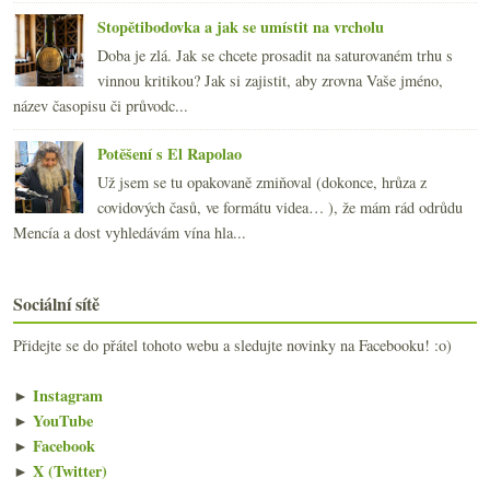
Stopětibodovka a jak se umístit na vrcholu
Doba je zlá. Jak se chcete prosadit na saturovaném trhu s
vinnou kritikou? Jak si zajistit, aby zrovna Vaše jméno,
název časopisu či průvodc...
Potěšení s El Rapolao
Už jsem se tu opakovaně zmiňoval (dokonce, hrůza z
covidových časů, ve formátu videa… ), že mám rád odrůdu
Mencía a dost vyhledávám vína hla...
Sociální sítě
Přidejte se do přátel tohoto webu a sledujte novinky na Facebooku! :o)
►
Instagram
►
YouTube
►
Facebook
►
X (Twitter)