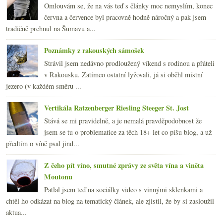
Omlouvám se, že na vás teď s články moc nemyslím, konec
června a července byl pracovně hodně náročný a pak jsem
tradičně prchnul na Šumavu a...
Poznámky z rakouských sámošek
Strávil jsem nedávno prodloužený víkend s rodinou a přáteli
v Rakousku. Zatímco ostatní lyžovali, já si oběhl místní
jezero (v každém směru ...
Vertikála Ratzenberger Riesling Steeger St. Jost
Stává se mi pravidelně, a je nemalá pravděpodobnost že
jsem se tu o problematice za těch 18+ let co píšu blog, a už
předtím o víně psal jind...
Z čeho pít víno, smutné zprávy ze světa vína a viněta
Moutonu
Patlal jsem teď na sociálky video s vinnými sklenkami a
chtěl ho odkázat na blog na tematický článek, ale zjistil, že by si zasloužil
aktua...