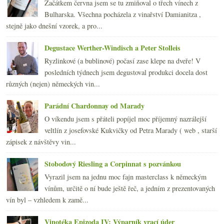
Začátkem června jsem se tu zmiňoval o třech vínech z
2015
(251)
►
Bulharska. Všechna pocházela z vinařství Damianitza ,
2014
(254)
►
stejně jako dnešní vzorek, a pro...
2013
(249)
►
2012
(254)
►
Degustace Werther-Windisch a Peter Stolleis
2011
(252)
►
Ryzlinkové (a bublinové) počasí zase klepe na dveře! V
2010
(249)
►
posledních týdnech jsem degustoval produkci docela dost
2009
(249)
►
různých (nejen) německých vin...
2008
(270)
►
2007
(108)
►
Parádní Chardonnay od Marady
O víkendu jsem s přáteli popíjel moc příjemný nazrálejší
veltlín z josefovské Kukvičky od Petra Marady ( web , starší
zápisek z návštěvy vin...
Stobodový Riesling a Corpinnat s pozvánkou
Vyrazil jsem na jednu moc fajn masterclass k německým
vínům, určitě o ní bude ještě řeč, a jedním z prezentovaných
vín byl – vzhledem k zamě...
Vinotéka Epizoda IV: Výparník vrací úder