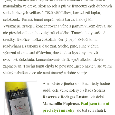
malolaktika ve dřevě, školeno rok a půl ve francouzských dubových
sudech různých velikostí. Těžší větší láhev, kovová záklopka,
celokorek. Temná, téměř neprůhledná barva, fialový tón.
Výraznější, zralejší, koncentrovaná vůně s jasným vlivem dřeva, ale
nic přestřeleného nebo vulgárně vlezlého. Tmavé plody, sušené
švestky, lékořice, hořká čokoláda, černý pepř. Svědčí tomu
rozdýchání a zaslouží si dále zrát. Suché, plné, silné v chuti,
výrazná ale ne ostrá tříslovina, docela dost kyseliny, tmavší
ovocnost, čokoláda, koncentrované, delší, vyšší alkohol skvěle
zapracován. Trochu tomu chybí to pověstné „něco navíc“, ale velmi
slušný nabušenec co ale není únavný a dobře se pije.
A na závěr z jiného soudku… tedy hodně
Solera
sudů, celé velké solery :-) Řada
Reserva
Bodegas Lustau
z
,
klasická
Manzanilla Papirusa.
Psal jsem tu o ní
před čtyři mi roky
, ale teď se s chutí k