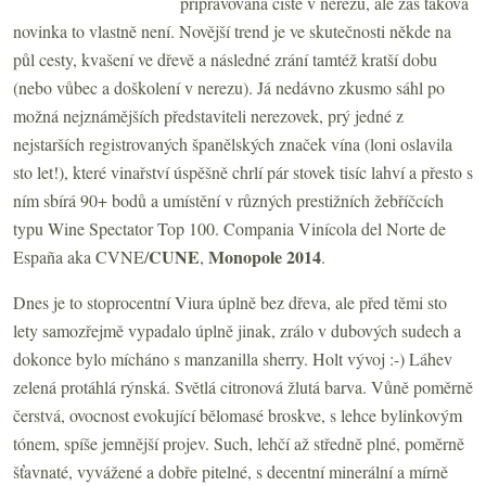
připravovaná čistě v nerezu, ale zas taková
novinka to vlastně není. Novější trend je ve skutečnosti někde na
půl cesty, kvašení ve dřevě a následné zrání tamtéž kratší dobu
(nebo vůbec a doškolení v nerezu). Já nedávno zkusmo sáhl po
možná nejznámějších představiteli nerezovek, prý jedné z
nejstarších registrovaných španělských značek vína (loni oslavila
sto let!), které vinařství úspěšně chrlí pár stovek tisíc lahví a přesto s
ním sbírá 90+ bodů a umístění v různých prestižních žebříčcích
typu Wine Spectator Top 100. Compania Vinícola del Norte de
CUNE
Monopole 2014
España aka CVNE/
,
.
Dnes je to stoprocentní Viura úplně bez dřeva, ale před těmi sto
lety samozřejmě vypadalo úplně jinak, zrálo v dubových sudech a
dokonce bylo mícháno s manzanilla sherry. Holt vývoj :-) Láhev
zelená protáhlá rýnská. Světlá citronová žlutá barva. Vůně poměrně
čerstvá, ovocnost evokující bělomasé broskve, s lehce bylinkovým
tónem, spíše jemnější projev. Such, lehčí až středně plné, poměrně
šťavnaté, vyvážené a dobře pitelné, s decentní minerální a mírně