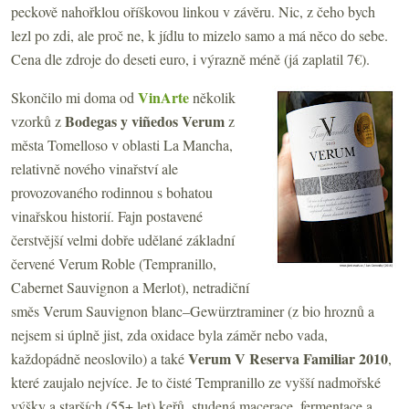
peckově nahořklou oříškovou linkou v závěru. Nic, z čeho bych
lezl po zdi, ale proč ne, k jídlu to mizelo samo a má něco do sebe.
Cena dle zdroje do deseti euro, i výrazně méně (já zaplatil 7€).
VinArte
Skončilo mi doma od
několik
Bodegas y viñedos Verum
vzorků z
z
města Tomelloso v oblasti La Mancha,
relativně nového vinařství ale
provozovaného rodinnou s bohatou
vinařskou historií. Fajn postavené
čerstvější velmi dobře udělané základní
červené Verum Roble (Tempranillo,
Cabernet Sauvignon a Merlot), netradiční
směs Verum Sauvignon blanc–Gewürztraminer (z bio hroznů a
nejsem si úplně jist, zda oxidace byla záměr nebo vada,
Verum V Reserva Familiar 2010
každopádně neoslovilo) a také
,
které zaujalo nejvíce. Je to čisté Tempranillo ze vyšší nadmořské
výšky a starších (55+ let) keřů, studená macerace, fermentace a