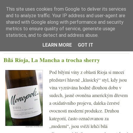
This site uses cookies from Google to deliver its services
and to analyze traffic. Your IP address and user-agent are
shared with Google along with performance and security
metrics to ensure quality of service, generate usage
statistics, and to detect and address abuse.
☰ Menu
LEARN MORE
GOT IT
PONDĚLÍ 16. KVĚTNA 2016
Bílá Rioja, La Mancha a trocha sherry
Pod bílými víny z oblasti Rioja si mnozí
představí hlavně „klasický“ styl, kdy jsou
vína vyzrávána hodně dlouhou dobu v
sudech, jasně ovoněna americkým dřevem
a oxidativního projevu, daleka čerstvé
ovocnosti moderní produkce. Druhou
kategorií, často označovanou za
„moderní“, jsou svěží lehčí bílá