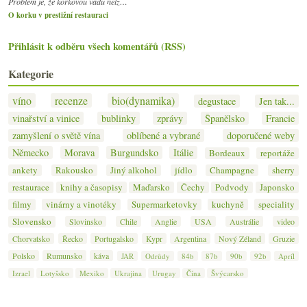
Problém je, že korkovou vadu nelz…
O korku v prestižní restauraci
Přihlásit k odběru všech komentářů (RSS)
Kategorie
víno
recenze
bio(dynamika)
degustace
Jen tak...
vinařství a vinice
bublinky
zprávy
Španělsko
Francie
zamyšlení o světě vína
oblíbené a vybrané
doporučené weby
Německo
Morava
Burgundsko
Itálie
Bordeaux
reportáže
ankety
Rakousko
Jiný alkohol
jídlo
Champagne
sherry
restaurace
knihy a časopisy
Maďarsko
Čechy
Podvody
Japonsko
filmy
vinárny a vinotéky
Supermarketovky
kuchyně
speciality
Slovensko
Slovinsko
Chile
Anglie
USA
Austrálie
video
Chorvatsko
Řecko
Portugalsko
Kypr
Argentina
Nový Zéland
Gruzie
Polsko
Rumunsko
káva
JAR
Odrůdy
84b
87b
90b
92b
Apríl
Izrael
Lotyšsko
Mexiko
Ukrajina
Urugay
Čína
Švýcarsko