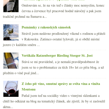
Omlouvám se, že na vás teď s články moc nemyslím, konec
června a července byl pracovně hodně náročný a pak jsem
tradičně prchnul na Šumavu a...
Poznámky z rakouských sámošek
Strávil jsem nedávno prodloužený víkend s rodinou a přáteli
v Rakousku. Zatímco ostatní lyžovali, já si oběhl místní
jezero (v každém směru ...
Vertikála Ratzenberger Riesling Steeger St. Jost
Stává se mi pravidelně, a je nemalá pravděpodobnost že
jsem se tu o problematice za těch 18+ let co píšu blog, a už
předtím o víně psal jind...
Z čeho pít víno, smutné zprávy ze světa vína a viněta
Moutonu
Patlal jsem teď na sociálky video s vinnými sklenkami a
chtěl ho odkázat na blog na tematický článek, ale zjistil, že by si zasloužil
aktua...