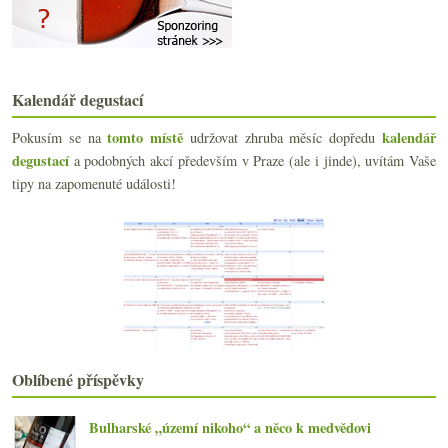
Cava, 3x Prosecco a šumivé slovinské červené
Rakouský slaďák, fajn Aligoté a pár poznámek z upl...
Dvě charakterní ostrovní vulkanická vína
Naturální růžové bubliny a nabušený Furmint
Kalendář degustací
Litr za euro, sekt Karel IV., syntetické víno, smu...
Bílá Rioja, La Mancha a trocha sherry
tomto místě
kalendář
Pokusím se na
udržovat zhruba měsíc dopředu
Charles Rousseau, pěstitelská Champagne, soutěže a...
degustací
a podobných akcí především v Praze (ale i jinde), uvítám Vaše
Fabrizio Iuli – Nebbiolo, Pinot a 3x Barbera
tipy na zapomenuté události!
Máte dotaz pro Riedel?
Neustále se zlepšující Petr Koráb
Maraton s bublinami na závěr
6x Champagne Henriot
Dva značně odlišné biodynamické ryzlinky
Čtvery bubliny – Anglie, Itálie a Morava
EP 2015, oregonská marihuana, hustopečská výzva, M...
Minivertikála Cabernetu od Errazuriz
dubna
(21)
►
Oblíbené příspěvky
března
(21)
►
února
(21)
►
Bulharské „území nikoho“ a něco k medvědovi
ledna
(20)
►