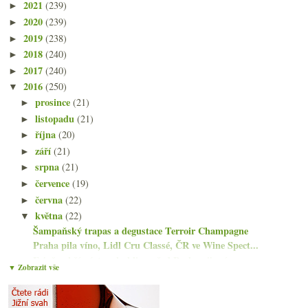
2021
(239)
►
2020
(239)
►
2019
(238)
►
2018
(240)
►
2017
(240)
►
2016
(250)
▼
prosince
(21)
►
listopadu
(21)
►
října
(20)
►
září
(21)
►
srpna
(21)
►
července
(19)
►
června
(22)
►
května
(22)
▼
Šampaňský trapas a degustace Terroir Champagne
Praha pila víno, Lidl Cru Classé, ČR ve Wine Spect...
Fajnšmekří párty a bubliny před Praha pije víno
▼ Zobrazit vše
Osvěžující ryzlink a cabernet na grilovačku
Nibiò, Pelaverga, Nero di Troia...
Monitor alkoholu, Generace Y, Slípka, Praha pije víno