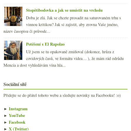
Stopětibodovka a jak se umístit na vrcholu
Doba je zlá. Jak se chcete prosadit na saturovaném trhu s
vinnou kritikou? Jak si zajistit, aby zrovna Vaše jméno,
název časopisu či průvodc...
Potěšení s El Rapolao
Už jsem se tu opakovaně zmiňoval (dokonce, hrůza z
covidových časů, ve formátu videa… ), že mám rád odrůdu
Mencía a dost vyhledávám vína hla...
Sociální sítě
Přidejte se do přátel tohoto webu a sledujte novinky na Facebooku! :o)
►
Instagram
►
YouTube
►
Facebook
►
X (Twitter)