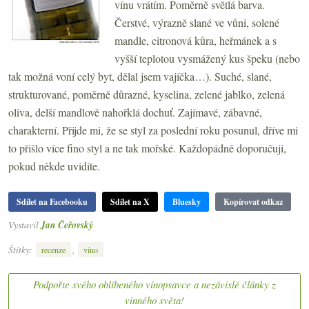
vínu vrátím. Poměrně světlá barva.
Čerstvé, výrazně slané ve vůni, solené
mandle, citronová kůra, heřmánek a s
vyšší teplotou vysmážený kus špeku (nebo
tak možná voní celý byt, dělal jsem vajíčka…). Suché, slané,
strukturované, poměrně důrazné, kyselina, zelené jablko, zelená
oliva, delší mandlově nahořklá dochuť. Zajímavé, zábavné,
charakterní. Přijde mi, že se styl za poslední roku posunul, dříve mi
to přišlo více fino styl a ne tak mořské. Každopádně doporučuji,
pokud někde uvidíte.
Sdílet na Facebooku
Sdílet na X
Bluesky
Kopírovat odkaz
Vystavil
Jan Čeřovský
Štítky:
,
recenze
víno
Podpořte svého oblíbeného vínopsavce a nezávislé články z
vinného světa!