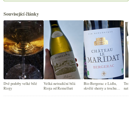
Související články
Dvě podoby velké bílé
Velká netradiční bílá
Bio Bergerac z Lidlu,
Troch
Riojy
Rioja od Remelluri
skvělé sherry a trochu
natur
Grenache