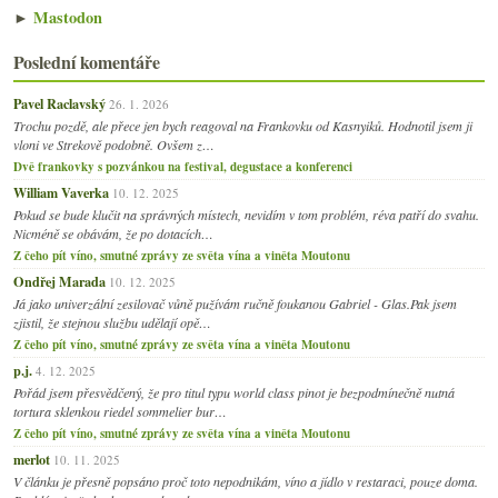
►
Mastodon
Poslední komentáře
Pavel Raclavský
26. 1. 2026
Trochu pozdě, ale přece jen bych reagoval na Frankovku od Kasnyiků. Hodnotil jsem ji
vloni ve Strekově podobně. Ovšem z…
Dvě frankovky s pozvánkou na festival, degustace a konferenci
William Vaverka
10. 12. 2025
Pokud se bude klučit na správných místech, nevidím v tom problém, réva patří do svahu.
Nicméně se obávám, že po dotacích…
Z čeho pít víno, smutné zprávy ze světa vína a viněta Moutonu
Ondřej Marada
10. 12. 2025
Já jako univerzální zesilovač vůně pužívám ručně foukanou Gabriel - Glas.Pak jsem
zjistil, že stejnou službu udělají opě…
Z čeho pít víno, smutné zprávy ze světa vína a viněta Moutonu
p.j.
4. 12. 2025
Pořád jsem přesvědčený, že pro titul typu world class pinot je bezpodmínečně nutná
tortura sklenkou riedel sommelier bur…
Z čeho pít víno, smutné zprávy ze světa vína a viněta Moutonu
merlot
10. 11. 2025
V článku je přesně popsáno proč toto nepodnikám, víno a jídlo v restaraci, pouze doma.