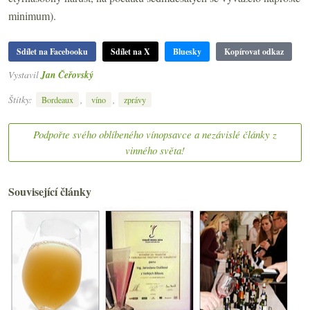
minimum).
Sdílet na Facebooku
Sdílet na X
Bluesky
Kopírovat odkaz
Vystavil
Jan Čeřovský
Štítky:
,
,
Bordeaux
víno
zprávy
Podpořte svého oblíbeného vínopsavce a nezávislé články z
vinného světa!
Související články