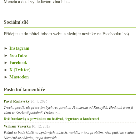
Mencía a dost vyhledávám vína hla...
Sociální sítě
Přidejte se do přátel tohoto webu a sledujte novinky na Facebooku! :o)
►
Instagram
►
YouTube
►
Facebook
►
X (Twitter)
►
Mastodon
Poslední komentáře
Pavel Raclavský
26. 1. 2026
Trochu pozdě, ale přece jen bych reagoval na Frankovku od Kasnyiků. Hodnotil jsem ji
vloni ve Strekově podobně. Ovšem z…
Dvě frankovky s pozvánkou na festival, degustace a konferenci
William Vaverka
10. 12. 2025
Pokud se bude klučit na správných místech, nevidím v tom problém, réva patří do svahu.
Nicméně se obávám, že po dotacích…