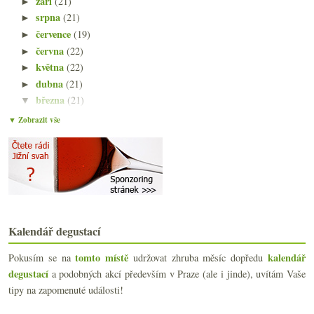
září
(21)
►
srpna
(21)
►
července
(19)
►
června
(22)
►
května
(22)
►
dubna
(21)
►
března
(21)
▼
Ráspiho Frankovka a další nová vína
▼ Zobrazit vše
2x Cimarosa, privátní značka Lidlu
Château Poujeaux a další bordeauxské plky
Výtečná cava a dvakrát Somló
Druhé nejlevnější víno
Nejen burgundské sauvignony vinařství Goisot
Mišelínská fotohádanka
Londýn! Jídlo! Sherry!
Kalendář degustací
Bio Xinomavro a velmi suchý Sylván
Fiorano, příjemné bio z Marche
tomto místě
kalendář
Pokusím se na
udržovat zhruba měsíc dopředu
Gramona, tak trochu jiná cava
degustací
a podobných akcí především v Praze (ale i jinde), uvítám Vaše
Dobrá vinice, Petr Kočařík, Jaroslav Osička
tipy na zapomenuté události!
Výsledky dotazníku o skladování vína a počtu lahví
Čínské nákupy, Trump vinař, USA exportující