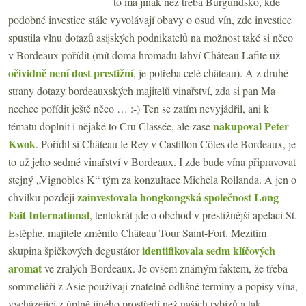
to má jinak než třeba Burgundsko, kde
podobné investice stále vyvolávají obavy o osud vín, zde investice
spustila vlnu dotazů asijských podnikatelů na možnost také si něco
v Bordeaux pořídit (mít doma hromadu lahví Château Lafite už
očividně není dost prestižní
, je potřeba celé château). A z druhé
strany dotazy bordeauxských majitelů vinařství, zda si pan Ma
nechce pořídit ještě něco … :-) Ten se zatím nevyjádřil, ani k
nakupoval Peter
tématu doplnit i nějaké to Cru Classée, ale zase
Kwok
. Pořídil si Château le Rey v Castillon Côtes de Bordeaux, je
to už jeho sedmé vinařství v Bordeaux. I zde bude vína připravovat
stejný „Vignobles K“ tým za konzultace Michela Rollanda. A jen o
zainvestovala hongkongská společnost Long
chvilku později
Fait International
, tentokrát jde o obchod v prestižnější apelaci St.
Estèphe, majitele změnilo Château Tour Saint-Fort. Mezitím
identifikovala sedm klíčových
skupina špičkových degustátor
aromat
ve zralých Bordeaux. Je ovšem známým faktem, že třeba
sommeliéři z Asie používají znatelně odlišné termíny a popisy vína,
vycházející z úplně jiného prostředí než našich rybízů a tak