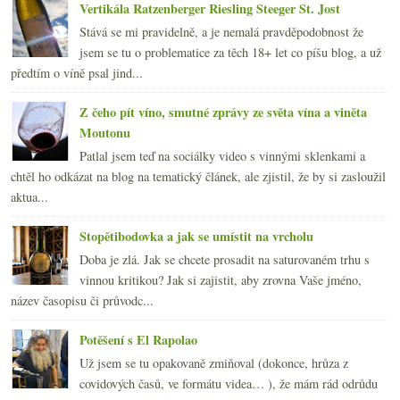
Vertikála Ratzenberger Riesling Steeger St. Jost
Stává se mi pravidelně, a je nemalá pravděpodobnost že
jsem se tu o problematice za těch 18+ let co píšu blog, a už
předtím o víně psal jind...
Z čeho pít víno, smutné zprávy ze světa vína a viněta
Moutonu
Patlal jsem teď na sociálky video s vinnými sklenkami a
chtěl ho odkázat na blog na tematický článek, ale zjistil, že by si zasloužil
aktua...
Stopětibodovka a jak se umístit na vrcholu
Doba je zlá. Jak se chcete prosadit na saturovaném trhu s
vinnou kritikou? Jak si zajistit, aby zrovna Vaše jméno,
název časopisu či průvodc...
Potěšení s El Rapolao
Už jsem se tu opakovaně zmiňoval (dokonce, hrůza z
covidových časů, ve formátu videa… ), že mám rád odrůdu