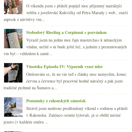
O víkendu jsem s přáteli popíjel moc příjemný nazrálejší
veltlín z josefovské Kukvičky od Petra Marady ( web , starší
zápisek z návštěvy vin...
Stobodový Riesling a Corpinnat s pozvánkou
Vyrazil jsem na jednu moc fajn masterclass k německým
vínům, určitě o ní bude ještě řeč, a jedním z prezentovaných
vín byl – vzhledem k zamě...
Vinotéka Epizoda IV: Výparník vrací úder
Omlouvám se, že na vás teď s články moc nemyslím, konec
června a července byl pracovně hodně náročný a pak jsem
tradičně prchnul na Šumavu a...
Poznámky z rakouských sámošek
Strávil jsem nedávno prodloužený víkend s rodinou a přáteli
v Rakousku. Zatímco ostatní lyžovali, já si oběhl místní
jezero (v každém směru ...