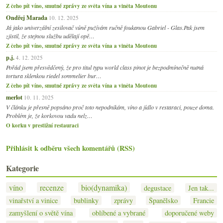
Z čeho pít víno, smutné zprávy ze světa vína a viněta Moutonu
Ondřej Marada
10. 12. 2025
Já jako univerzální zesilovač vůně pužívám ručně foukanou Gabriel - Glas.Pak jsem
zjistil, že stejnou službu udělají opě…
Z čeho pít víno, smutné zprávy ze světa vína a viněta Moutonu
p.j.
4. 12. 2025
Pořád jsem přesvědčený, že pro titul typu world class pinot je bezpodmínečně nutná
tortura sklenkou riedel sommelier bur…
Z čeho pít víno, smutné zprávy ze světa vína a viněta Moutonu
merlot
10. 11. 2025
V článku je přesně popsáno proč toto nepodnikám, víno a jídlo v restaraci, pouze doma.
Problém je, že korkovou vadu nelz…
O korku v prestižní restauraci
Přihlásit k odběru všech komentářů (RSS)
Kategorie
víno
recenze
bio(dynamika)
degustace
Jen tak...
vinařství a vinice
bublinky
zprávy
Španělsko
Francie
zamyšlení o světě vína
oblíbené a vybrané
doporučené weby