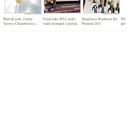
Burčák jede, čínský
Vinař roku 2014, ruský
Degustace Bordeaux En
Plech
Gevrey-Chambertin a
vinný monopol a nejlepší
Primeur 2011
probl
Noma bez Bordeaux
Bordeaux
šumiv
novi