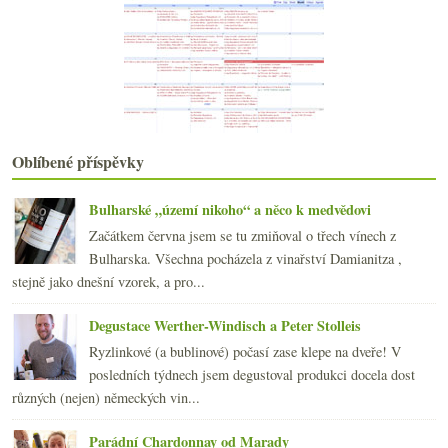
Domaine du Pélican - Burgundsko v Juře
Pár chutných alsaských pinotů
Fajn „garážovka“ z Margaux a šťavnatá Mencía z Bierza
Český MW, Master of Sake, nejdražší sherry
Jurské výsadby, síra, Poulsard a video z Tokaje
Jura pod flórem, dolévaná i mlhavě krásná
Jura!
Oblíbené příspěvky
února
(21)
►
ledna
(20)
►
Bulharské „území nikoho“ a něco k medvědovi
2015
(251)
►
Začátkem června jsem se tu zmiňoval o třech vínech z
2014
(254)
►
Bulharska. Všechna pocházela z vinařství Damianitza ,
2013
(249)
►
stejně jako dnešní vzorek, a pro...
2012
(254)
►
2011
(252)
►
Degustace Werther-Windisch a Peter Stolleis
2010
(249)
►
Ryzlinkové (a bublinové) počasí zase klepe na dveře! V
2009
(249)
►
posledních týdnech jsem degustoval produkci docela dost
2008
(270)
►
různých (nejen) německých vin...
2007
(108)
►
Parádní Chardonnay od Marady