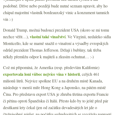
podobně. Dříve nebo později bude nutné seznam upravit, aby ho
chápal majoritní vlastník bordeauxský vinic a konzument tamních
vín :-)
Donald Trump, možná budoucí prezident USA (skoro se mi tomu
vlastní také vinařství
nechce věřit…),
. Ve Virginii, nedaleko sídla
Monticello, kde se marně snažil o vinaření a výsadby evropských
odrůd prezident Thomas Jefferson. Dělají i bubliny, tak třeba
někdy přemůžu odpor k majiteli a zkusím ochutnat… :-)
Což mi připomíná, že Amerika (resp. především Kalifornie)
exportovala loni vůbec nejvíce vína v historii
, celých 461
milionů litrů. Nejvíce spolkne EU a na druhém místě Kanada,
následuje v menší míře Hong Kong a Japonsko, na pátém místě
Čína. Pro představu export USA je zhruba třetina exportu Francie
či pětina oproti Španělsku či Itálii. Přesto kdo by to ještě před pár
desítkami lety čekal (jen od začátku devadesátých let jde o
čtyřnásobný nárůst, na počátku sedmdesátých se vyváželo naprosté