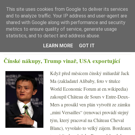
This site uses cookies from Google to deliver its services
and to analyze traffic. Your IP address and user-agent are
shared with Google along with performance and security
metrics to ensure quality of service, generate usage
statistics, and to detect and address abuse.
☰ Menu
LEARN MORE
GOT IT
ČTVRTEK 10. BŘEZNA 2016
Čínské nákupy, Trump vinař, USA exportující
Když před měsícem čínský miliardář Jack
Ma (zakladatel Alibaby, foto v titulce
World Economic Forum at en.wikipedia)
zakoupil Château de Sours v Entre-Deux-
Mers a prosákl ven plán vytvořit ze zámku
„mini Versailles“ (renovaci provádí stejný
tým, který pracoval na Château Cheval
Blanc), vyvolalo to velký zájem. Bordeaux