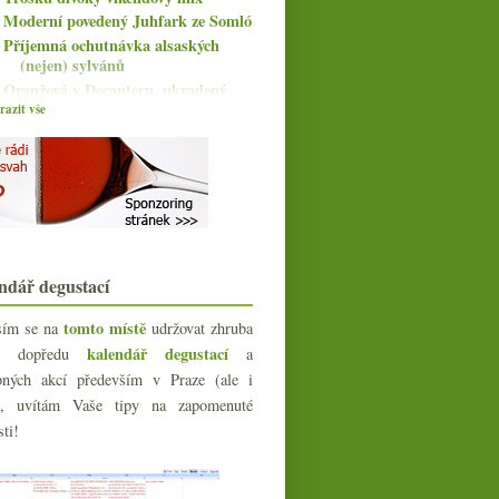
Moderní povedený Juhfark ze Somló
Příjemná ochutnávka alsaských
(nejen) sylvánů
Oranžová v Decanteru, ukradený
megakorek, australs...
azit vše
Slušná nesířená Valpolicella
Bezva weissburgunder a povedené
Soave
Krátké gastrotipy, jeden
českobudějovický
Na ryzlincích s mistry vína
Pětice výborných červených od
ndář degustací
Judith Beck
Sucho a teplo, soudní spory, kvevri,
tomto místě
sím se na
udržovat zhruba
104 bodů
kalendář degustací
íc dopředu
a
Přetrvávající sentiment u tří
francouzských vín
bných akcí především v Praze (ale i
Naředěná kaplička aneb… déjà
e), uvítám Vaše tipy na zapomenuté
vu?!?
sti!
Nejdražší lahve a stobodové červené
Podpora Řecka lahví Retsiny a tip
na koktejl