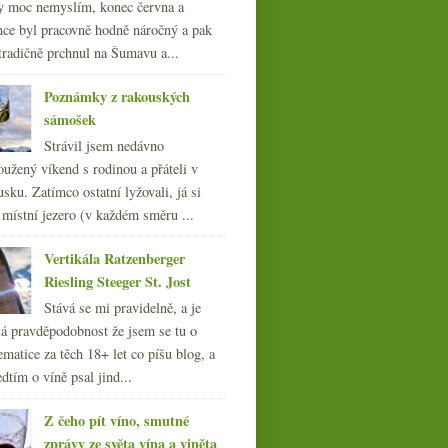
y moc nemyslím, konec června a
nce byl pracovně hodně náročný a pak
tradičně prchnul na Šumavu a...
Poznámky z rakouských
sámošek
Strávil jsem nedávno
oužený víkend s rodinou a přáteli v
sku. Zatímco ostatní lyžovali, já si
 místní jezero (v každém směru ...
Vertikála Ratzenberger
Riesling Steeger St. Jost
Stává se mi pravidelně, a je
á pravděpodobnost že jsem se tu o
ematice za těch 18+ let co píšu blog, a
dtím o víně psal jind...
Z čeho pít víno, smutné
zprávy ze světa vína a viněta