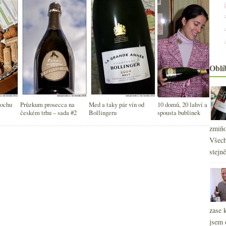
Oblí
rochu
Průzkum prosecca na
Med a taky pár vín od
10 domů, 20 lahví a
českém trhu – sada #2
Bollingeru
spousta bublinek
zmiňo
Všech
stejn
2
►
zase 
2
►
jsem 
2
►