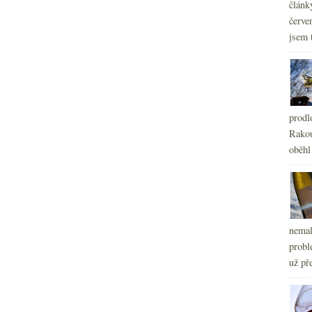
článk
červe
jsem 
prodl
Rakou
oběhl
nemal
probl
už pře