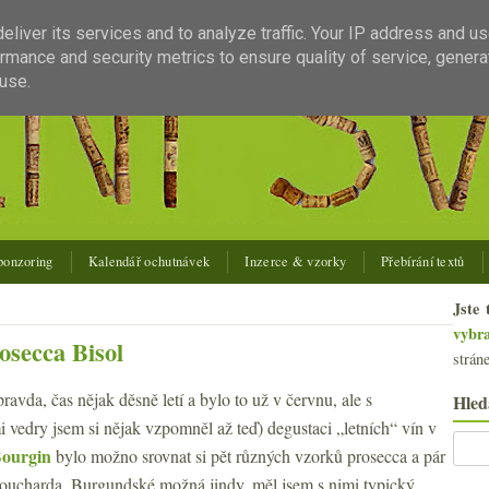
liver its services and to analyze traffic. Your IP address and u
rmance and security metrics to ensure quality of service, gener
use.
ponzoring
Kalendář ochutnávek
Inzerce & vzorky
Přebírání textů
Jste 
vybr
osecca Bisol
strán
avda, čas nějak děsně letí a bylo to už v červnu, ale s
Hled
 vedry jsem si nějak vzpomněl až teď) degustaci „letních“ vín v
Bourgin
bylo možno srovnat si pět různých vzorků prosecca a pár
ucharda. Burgundské možná jindy, měl jsem s nimi typický