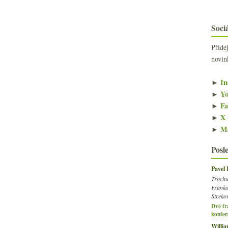
Sociá
Přide
novin
►
In
►
Yo
►
Fa
►
X 
►
Ma
Posl
Pavel
Trochu
Franko
Streko
Dvě fr
konfer
Willi