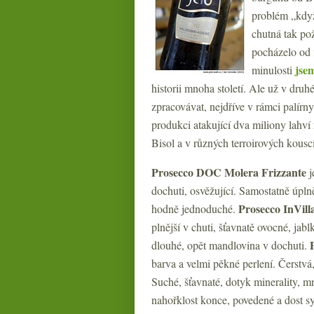
problém „když
chutná tak po
pocházelo od
jse
minulosti
historii mnoha století. Ale už v druh
zpracovávat, nejdříve v rámci palírny 
produkci atakující dva miliony lahví
Bisol a v různých terroirových kouscí
Prosecco DOC Molera Frizzante
j
dochuti, osvěžující. Samostatně úpl
Prosecco InVil
hodně jednoduché.
plnější v chuti, šťavnatě ovocné, jab
dlouhé, opět mandlovina v dochuti.
barva a velmi pěkné perlení. Čerstvá
Suché, šťavnaté, dotyk minerality, m
nahořklost konce, povedené a dost sy