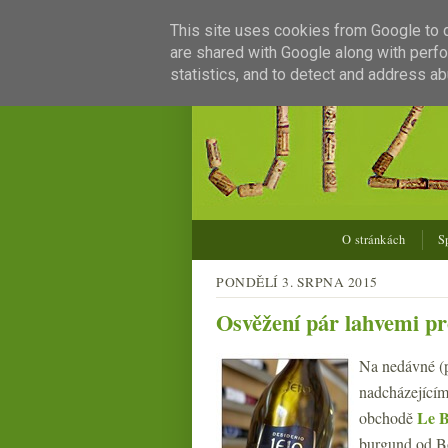
This site uses cookies from Google to de
are shared with Google along with perfo
statistics, and to detect and address ab
O stránkách
S
PONDĚLÍ 3. SRPNA 2015
Osvěžení pár lahvemi pr
Na nedávné (pr
nadcházejícími
Le 
obchodě
burgund od Bo