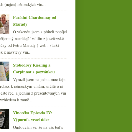
ch (nejen) německých vin...
011
(252)
010
(249)
Parádní Chardonnay od
009
(249)
Marady
008
(270)
O víkendu jsem s přáteli popíjel
007
(108)
říjemný nazrálejší veltlín z josefovské
čky od Petra Marady ( web , starší
ek z návštěvy vin...
Stobodový Riesling a
Corpinnat s pozvánkou
Vyrazil jsem na jednu moc fajn
rclass k německým vínům, určitě o ní
ještě řeč, a jedním z prezentovaných vín
 vzhledem k zamě...
Vinotéka Epizoda IV:
Výparník vrací úder
Omlouvám se, že na vás teď s