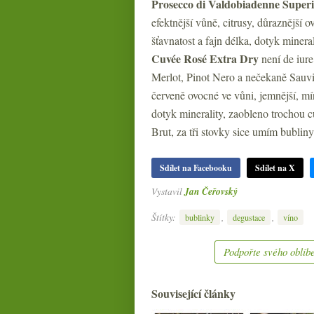
Prosecco di Valdobiadenne Superi
efektnější vůně, citrusy, důraznější o
šťavnatost a fajn délka, dotyk minera
Cuvée Rosé Extra Dry
není de iur
Merlot, Pinot Nero a nečekaně Sauvi
červeně ovocné ve vůni, jemnější, mír
dotyk minerality, zaobleno trochou cu
Brut, za tři stovky sice umím bubliny
Sdílet na Facebooku
Sdílet na X
Vystavil
Jan Čeřovský
Štítky:
,
,
bublinky
degustace
víno
Podpořte svého oblíbe
Související články