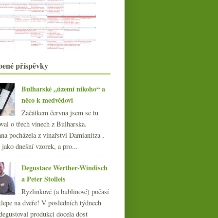
Chutné novinky od Gut Oggau
Mladé Vermentino a zralejší Arneis
Riedel vyhrožující a pár vinných
zpráv
Poslední z Portugalů a pěkné
Champagne
bené příspěvky
Minivertikála pinotu z Egeru
VOCčkový veltlín a jeden odlišně
minimální
Bulharské „území nikoho“ a
Osvěžení pár lahvemi prosecca Bisol
něco k medvědovi
Třikrát ryzlinkové bubliny
července
(23)
►
Začátkem června jsem se tu
června
(22)
►
val o třech vínech z Bulharska.
května
(19)
►
na pocházela z vinařství Damianitza ,
dubna
(21)
►
ě jako dnešní vzorek, a pro...
března
(22)
►
února
(20)
Degustace Werther-Windisch
►
ledna
(21)
a Peter Stolleis
►
014
Ryzlinkové (a bublinové) počasí
(254)
klepe na dveře! V posledních týdnech
013
(249)
degustoval produkci docela dost
012
(254)