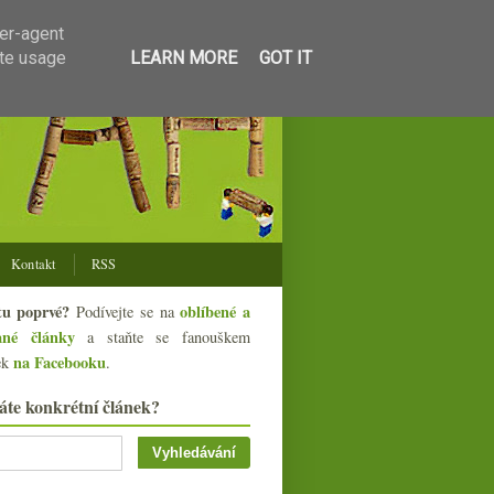
ser-agent
ate usage
LEARN MORE
GOT IT
Kontakt
RSS
tu poprvé?
oblíbené a
Podívejte se na
ané články
a staňte se fanouškem
na Facebooku
ek
.
áte konkrétní článek?