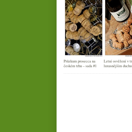
Průzkum prosecca na
Letní osvěžení v t
českém trhu – sada #1
luxusnějším duchu