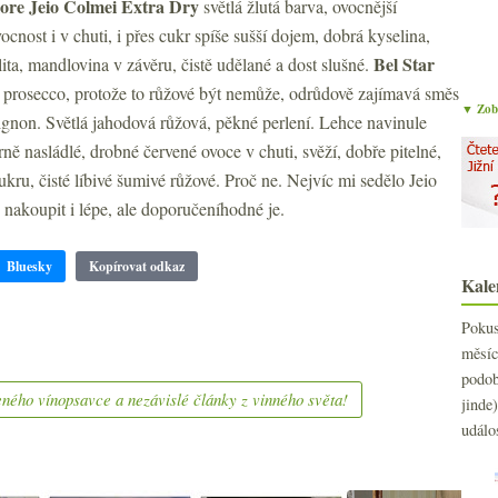
ore Jeio Colmei Extra Dry
světlá žlutá barva, ovocnější
vocnost i v chuti, i přes cukr spíše sušší dojem, dobrá kyselina,
Bel Star
lita, mandlovina v závěru, čistě udělané a dost slušné.
e prosecco, protože to růžové být nemůže, odrůdově zajímavá směs
▼ Zobr
gnon. Světlá jahodová růžová, pěkné perlení. Lehce navinule
ně nasládlé, drobné červené ovoce v chuti, svěží, dobře pitelné,
kru, čisté líbivé šumivé růžové. Proč ne. Nejvíc mi sedělo Jeio
 nakoupit i lépe, ale doporučeníhodné je.
Bluesky
Kopírovat odkaz
Kale
Poku
měs
podo
ného vínopsavce a nezávislé články z vinného světa!
jind
událo