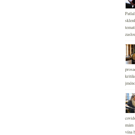
Patla
sklen
temati
zaslou
prosa
kritik
jméno
covid
mám r
vína h