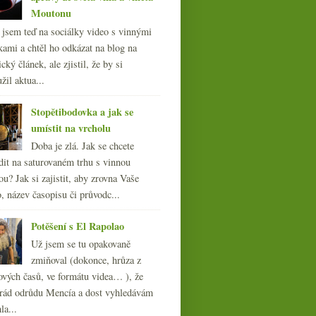
Moutonu
l jsem teď na sociálky video s vinnými
kami a chtěl ho odkázat na blog na
cký článek, ale zjistil, že by si
žil aktua...
Stopětibodovka a jak se
umístit na vrcholu
Doba je zlá. Jak se chcete
dit na saturovaném trhu s vinnou
ou? Jak si zajistit, aby zrovna Vaše
, název časopisu či průvodc...
Potěšení s El Rapolao
Už jsem se tu opakovaně
zmiňoval (dokonce, hrůza z
ových časů, ve formátu videa… ), že
ád odrůdu Mencía a dost vyhledávám
la...