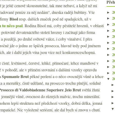
Přeh
 je ještě cenově skousnutelné, tak mne nebaví, a když už mi
2
žadované peníze za něj nedám“, dneska raději bubliny. Vše
►
2
Bisol
 firmy
resp. dalších značek pod ně spadajících, už v
►
2
►
m tu něco psal
. Rodina Bisol má, coby pěstitelé hroznů, v oblasti
2
►
é polovině devatenáctého století hrozny i začínají jako firma
2
►
a později, po druhé světové válce, i coby vinařství. I přes
2
►
 ročně jde o jednu ze špiček prosecca, hlavně tedy pod jménem
2
►
ch, ale i další jejich vína jsou více než konkurenceschopná.
2
►
2
►
e čisté, květinové, čerstvé, lehké, přímočaré, lehce mandlové v
2
►
ně v pohodě, ale v přímém srovnání s dalšími vzorky opravdu
2
►
la Spumante Brut
pěkné perlení a o něco ovocnější vůně a lehce
2
▼
lka a meruňky, čistě udělané, na prosecco trochu plnější, solidně
Prosecco di Valdobiadenne Superiore Jeio Brut
světlá žlutá
, jemnější vůně, ovocnost do různých malvic, trochu minerální.
nohem lepší struktura než předchozí vzorky, dobrá délka, jemná
mpatické. Nic vyloženě seriózní, ale dal bych si znovu s chutí.