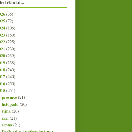
led článků...
026
(35)
025
(72)
024
(106)
023
(160)
022
(225)
021
(239)
020
(239)
019
(238)
018
(240)
017
(240)
016
(250)
015
(251)
prosince
(21)
►
listopadu
(20)
►
října
(20)
►
září
(21)
►
srpna
(21)
▼
Trošku divoký víkendový mix