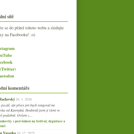
lní sítě
jte se do přátel tohoto webu a sledujte
ky na Facebooku! :o)
stagram
uTube
cebook
(Twitter)
stodon
ední komentáře
 Raclavský
26. 1. 2026
 pozdě, ale přece jen bych reagoval na
vku od Kasnyiků. Hodnotil jsem ji vloni ve
vě podobně. Ovšem z…
ankovky s pozvánkou na festival, degustace a
enci
am Vaverka
10. 12. 2025