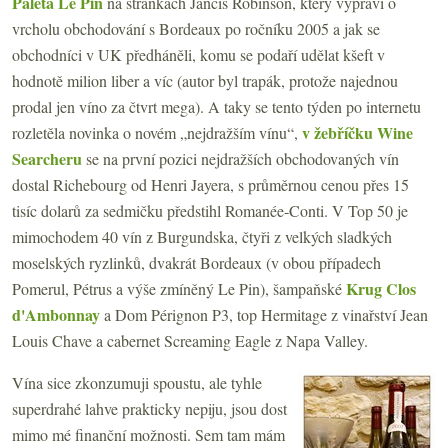
Paleta Le Pin
na stránkách Jancis Robinson, který vypráví o
vrcholu obchodování s Bordeaux po ročníku 2005 a jak se
obchodníci v UK předháněli, komu se podaří udělat kšeft v
hodnotě milion liber a víc (autor byl trapák, protože najednou
prodal jen víno za čtvrt mega). A taky se tento týden po internetu
v žebříčku Wine
rozletěla novinka o novém „nejdražším vínu“,
Searcheru
se na první pozici nejdražších obchodovaných vín
dostal Richebourg od Henri Jayera, s průměrnou cenou přes 15
tisíc dolarů za sedmičku předstihl Romanée-Conti. V Top 50 je
mimochodem 40 vín z Burgundska, čtyři z velkých sladkých
moselských ryzlinků, dvakrát Bordeaux (v obou případech
Krug Clos
Pomerul, Pétrus a výše zmíněný Le Pin), šampaňské
d'Ambonnay
a Dom Pérignon P3, top Hermitage z vinařství Jean
Louis Chave a cabernet Screaming Eagle z Napa Valley.
Vína sice zkonzumuji spoustu, ale tyhle
superdrahé lahve prakticky nepiju, jsou dost
mimo mé finanční možnosti. Sem tam mám