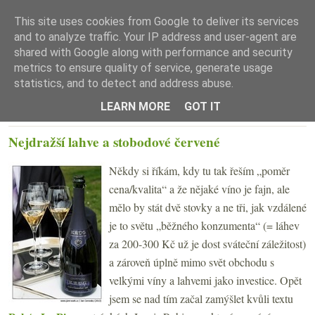
This site uses cookies from Google to deliver its services
and to analyze traffic. Your IP address and user-agent are
shared with Google along with performance and security
metrics to ensure quality of service, generate usage
statistics, and to detect and address abuse.
☰ Menu
LEARN MORE
GOT IT
ČTVRTEK 13. SRPNA 2015
Nejdražší lahve a stobodové červené
Někdy si říkám, kdy tu tak řeším „poměr
cena/kvalita“ a že nějaké víno je fajn, ale
mělo by stát dvě stovky a ne tři, jak vzdálené
je to světu „běžného konzumenta“ (= láhev
za 200-300 Kč už je dost sváteční záležitost)
a zároveň úplně mimo svět obchodu s
velkými víny a lahvemi jako investice. Opět
jsem se nad tím začal zamýšlet kvůli textu