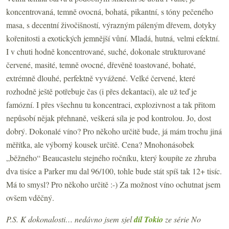
koncentrovaná, temně ovocná, bohatá, pikantní, s tóny pečeného
masa, s decentní živočišností, výrazným páleným dřevem, dotyky
kořenitosti a exotických jemnější vůní. Mladá, hutná, velmi efektní.
I v chuti hodně koncentrované, suché, dokonale strukturované
červené, masité, temně ovocné, dřevěně toastované, bohaté,
extrémně dlouhé, perfektně vyvážené. Velké červené, které
rozhodně ještě potřebuje čas (i přes dekantaci), ale už teď je
famózní. I přes všechnu tu koncentraci, explozivnost a tak přitom
nepůsobí nějak přehnaně, veškerá síla je pod kontrolou. Jo, dost
dobrý. Dokonalé víno? Pro někoho určitě bude, já mám trochu jiná
měřítka, ale výborný kousek určitě. Cena? Mnohonásobek
„běžného“ Beaucastelu stejného ročníku, který koupíte ze zhruba
dva tisíce a Parker mu dal 96/100, tohle bude stát spíš tak 12+ tisíc.
Má to smysl? Pro někoho určitě :-) Za možnost víno ochutnat jsem
ovšem vděčný.
P.S. K dokonalosti… nedávno jsem sjel
díl Tokio
ze série No