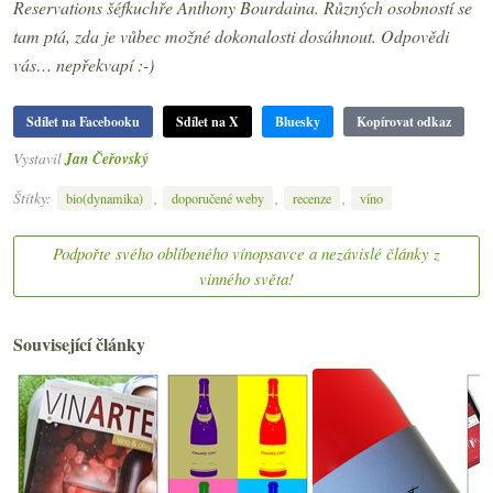
Reservations šéfkuchře Anthony Bourdaina. Různých osobností se
tam ptá, zda je vůbec možné dokonalosti dosáhnout. Odpovědi
vás… nepřekvapí :-)
Sdílet na Facebooku
Sdílet na X
Bluesky
Kopírovat odkaz
Vystavil
Jan Čeřovský
Štítky:
,
,
,
bio(dynamika)
doporučené weby
recenze
víno
Podpořte svého oblíbeného vínopsavce a nezávislé články z
vinného světa!
Související články