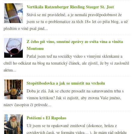
Vertikála Ratzenberger Riesling Steeger St. Jost
Stává se mi pravidelně, a je nemalá pravděpodobnost že
jsem se tu o problematice za těch 18+ let co píšu blog, a už
předtím o víně psal jind...
Z čeho pít víno, smutné zprávy ze světa vína a viněta
Moutonu
Patlal jsem teď na sociálky video s vinnými sklenkami a
chtěl ho odkázat na blog na tematický článek, ale zjistil, že by si zasloužil
aktua...
Stopětibodovka a jak se umístit na vrcholu
Doba je zlá. Jak se chcete prosadit na saturovaném trhu s
vinnou kritikou? Jak si zajistit, aby zrovna Vaše jméno,
název časopisu či průvodc...
Potěšení s El Rapolao
Už jsem se tu opakovaně zmiňoval (dokonce, hrůza z
covidových časů, ve formátu videa… ), že mám rád odrůdu