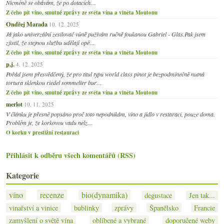
Nicméně se obávám, že po dotacích…
Z čeho pít víno, smutné zprávy ze světa vína a viněta Moutonu
Ondřej Marada
10. 12. 2025
Já jako univerzální zesilovač vůně pužívám ručně foukanou Gabriel - Glas.Pak jsem
zjistil, že stejnou službu udělají opě…
Z čeho pít víno, smutné zprávy ze světa vína a viněta Moutonu
p.j.
4. 12. 2025
Pořád jsem přesvědčený, že pro titul typu world class pinot je bezpodmínečně nutná
tortura sklenkou riedel sommelier bur…
Z čeho pít víno, smutné zprávy ze světa vína a viněta Moutonu
merlot
10. 11. 2025
V článku je přesně popsáno proč toto nepodnikám, víno a jídlo v restaraci, pouze doma.
Problém je, že korkovou vadu nelz…
O korku v prestižní restauraci
Přihlásit k odběru všech komentářů (RSS)
Kategorie
víno
recenze
bio(dynamika)
degustace
Jen tak...
vinařství a vinice
bublinky
zprávy
Španělsko
Francie
zamyšlení o světě vína
oblíbené a vybrané
doporučené weby