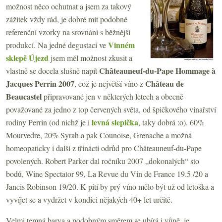
možnost něco ochutnat a jsem za takový
zážitek vždy rád, je dobré mít podobné
referenční vzorky na srovnání s běžnější
Vinném
produkcí. Na jedné degustaci ve
sklepě Újezd
jsem měl možnost zkusit a
Châteauneuf-du-Pape Hommage à
vlastně se docela slušně napít
Jacques Perrin 2007
Château de
, což je největší víno z
Beaucastel
připravované jen v některých letech a obecně
považované za jedno z top červených světa, od špičkového vinařství
levná slepička
rodiny Perrin (od nichž je i
, taky dobrá :o). 60%
Mourvedre, 20% Syrah a pak Counoise, Grenache a možná
homeopaticky i další z třinácti odrůd pro Châteauneuf-du-Pape
povolených. Robert Parker dal ročníku 2007 „dokonalých“ sto
bodů, Wine Spectator 99, La Revue du Vin de France 19.5 /20 a
Jancis Robinson 19/20. K pití by prý víno mělo být už od letoška a
vyvíjet se a vydržet v kondici nějakých 40+ let určitě.
Velmi temná barva a podobným směrem se ubírá i vůně, je