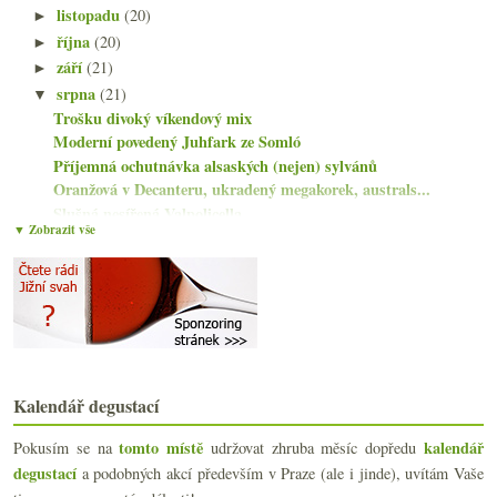
listopadu
(20)
►
října
(20)
►
září
(21)
►
srpna
(21)
▼
Trošku divoký víkendový mix
Moderní povedený Juhfark ze Somló
Příjemná ochutnávka alsaských (nejen) sylvánů
Oranžová v Decanteru, ukradený megakorek, australs...
Slušná nesířená Valpolicella
▼ Zobrazit vše
Bezva weissburgunder a povedené Soave
Krátké gastrotipy, jeden českobudějovický
Na ryzlincích s mistry vína
Pětice výborných červených od Judith Beck
Sucho a teplo, soudní spory, kvevri, 104 bodů
Přetrvávající sentiment u tří francouzských vín
Naředěná kaplička aneb… déjà vu?!?
Kalendář degustací
Nejdražší lahve a stobodové červené
Podpora Řecka lahví Retsiny a tip na koktejl
tomto místě
kalendář
Pokusím se na
udržovat zhruba měsíc dopředu
Chutné novinky od Gut Oggau
degustací
a podobných akcí především v Praze (ale i jinde), uvítám Vaše
Mladé Vermentino a zralejší Arneis