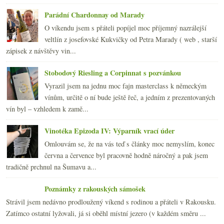
2007
(108)
►
Parádní Chardonnay od Marady
O víkendu jsem s přáteli popíjel moc příjemný nazrálejší
veltlín z josefovské Kukvičky od Petra Marady ( web , starší
zápisek z návštěvy vin...
Stobodový Riesling a Corpinnat s pozvánkou
Vyrazil jsem na jednu moc fajn masterclass k německým
vínům, určitě o ní bude ještě řeč, a jedním z prezentovaných
vín byl – vzhledem k zamě...
Vinotéka Epizoda IV: Výparník vrací úder
Omlouvám se, že na vás teď s články moc nemyslím, konec
června a července byl pracovně hodně náročný a pak jsem
tradičně prchnul na Šumavu a...
Poznámky z rakouských sámošek
Strávil jsem nedávno prodloužený víkend s rodinou a přáteli v Rakousku.
Zatímco ostatní lyžovali, já si oběhl místní jezero (v každém směru ...