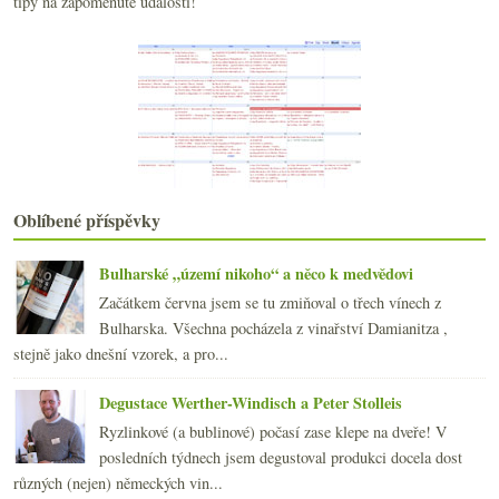
tipy na zapomenuté události!
Riedel vyhrožující a pár vinných zpráv
Poslední z Portugalů a pěkné Champagne
Minivertikála pinotu z Egeru
VOCčkový veltlín a jeden odlišně minimální
Osvěžení pár lahvemi prosecca Bisol
července
(23)
►
června
(22)
►
května
(19)
►
dubna
(21)
►
Oblíbené příspěvky
března
(22)
►
února
(20)
►
Bulharské „území nikoho“ a něco k medvědovi
ledna
(21)
►
Začátkem června jsem se tu zmiňoval o třech vínech z
2014
(254)
►
Bulharska. Všechna pocházela z vinařství Damianitza ,
2013
(249)
►
stejně jako dnešní vzorek, a pro...
2012
(254)
►
2011
(252)
►
Degustace Werther-Windisch a Peter Stolleis
2010
(249)
►
Ryzlinkové (a bublinové) počasí zase klepe na dveře! V
2009
(249)
►
posledních týdnech jsem degustoval produkci docela dost
2008
(270)
►
různých (nejen) německých vin...