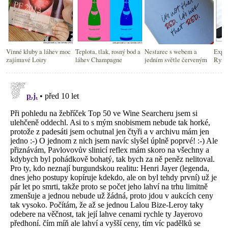
Vinné kluby a láhev moc
Teplota, tlak, rosný bod a
Nestarec s webem a
Exper
zajímavé Loiry
láhev Champagne
jedním světle červeným
Ryzli
kandi