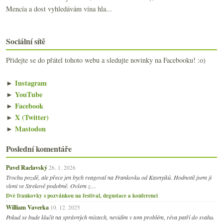
Mencía a dost vyhledávám vína hla...
Sociální sítě
Přidejte se do přátel tohoto webu a sledujte novinky na Facebooku! :o)
►
Instagram
►
YouTube
►
Facebook
►
X (Twitter)
►
Mastodon
Poslední komentáře
Pavel Raclavský
26. 1. 2026
Trochu pozdě, ale přece jen bych reagoval na Frankovku od Kasnyiků. Hodnotil jsem ji
vloni ve Strekově podobně. Ovšem z…
Dvě frankovky s pozvánkou na festival, degustace a konferenci
William Vaverka
10. 12. 2025
Pokud se bude klučit na správných místech, nevidím v tom problém, réva patří do svahu.