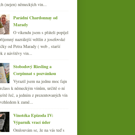
ch (nejen) německých vin...
009
(249)
008
(270)
Parádní Chardonnay od
007
(108)
Marady
O víkendu jsem s přáteli popíjel
říjemný nazrálejší veltlín z josefovské
čky od Petra Marady ( web , starší
ek z návštěvy vin...
Stobodový Riesling a
Corpinnat s pozvánkou
Vyrazil jsem na jednu moc fajn
rclass k německým vínům, určitě o ní
ještě řeč, a jedním z prezentovaných vín
 vzhledem k zamě...
Vinotéka Epizoda IV:
Výparník vrací úder
Omlouvám se, že na vás teď s