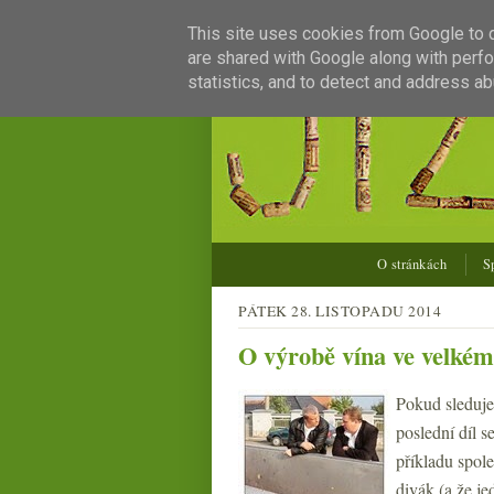
This site uses cookies from Google to de
are shared with Google along with perfo
statistics, and to detect and address ab
O stránkách
S
PÁTEK 28. LISTOPADU 2014
O výrobě vína ve velkém
Pokud sleduj
poslední díl 
příkladu spol
divák (a že je