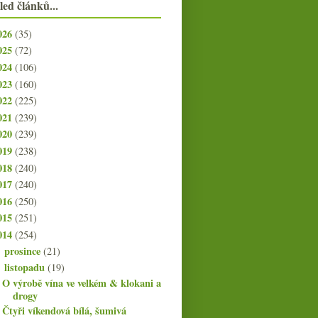
led článků...
026
(35)
025
(72)
024
(106)
023
(160)
022
(225)
021
(239)
020
(239)
019
(238)
018
(240)
017
(240)
016
(250)
015
(251)
014
(254)
prosince
(21)
►
listopadu
(19)
▼
O výrobě vína ve velkém & klokani a
drogy
Čtyři víkendová bílá, šumivá