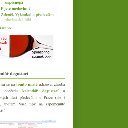
úspěšnější
Pijete medovinu?
Zdeněk Vykoukal a především
slavkovská bílá
Čtyři červené vobludy
azit vše
Bibi radí aneb pár vzpomínek na
vinné začátky
Beaujolais pro dnešek Nouveau
Podzimní plískanice se čtyřmi fajn
ryzlinky
Postarší ryzlink k výročí sametové
Poněkud chudší Champagne
Exhibiton
ndář degustací
Klasika i speciality od Domaine de
Thulon
tomto místě
sím se na
udržovat zhruba
Veltlín a Chardonnay od Jakuba
kalendář degustací
íc dopředu
a
Nováka
bných akcí především v Praze (ale i
Svatomartinské a ti druzí
e), uvítám Vaše tipy na zapomenuté
Výprodej vín v gurmánském paláci
sti!
Julius Meinl
4x Burgundsko a 4x Saint-Mont
Nádherné bubliny z vinařství