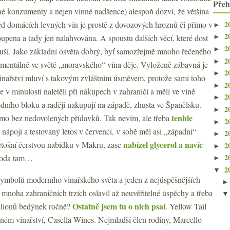
Přeh
né konzumenty a nejen vinné nadšence) alespoň dozví, že většina
2
ed domácích levných vín je prostě z dovozových hroznů či přímo v
►
2
upena a tady jen nalahvována. A spoustu dalších věcí, které dost
►
2
►
uší. Jako základní osvěta dobrý, byť samozřejmě mnoho řečeného
2
►
omentálně ve světě „moravského“ vína děje. Vyloženě zábavná je
2
►
 vinařství mluví s takovým zvláštním úsměvem, protože sami toho
2
►
že v minulosti naletěli při nákupech v zahraničí a měli ve víně
2
►
odního bloku a raději nakupují na západě, zhusta ve Španělsku.
2
►
tenhle
žmo bez nedovolených přídavků. Tak nevím, ale třeba
2
►
 nápoji a testovaný letos v červenci, v sobě měl asi „západní“
2
►
nabízel glycerol a navíc
 letošní čerstvou nabídku v Makru, zase
2
►
2
 voda tam…
►
2
▼
ymbolů moderního vinařského světa a jeden z nejúspěšnějších
 mnoha zahraničních trzích oslavil až neuvěřitelné úspěchy a třeba
Ostatně jsem tu o nich psal
ilionů bedýnek ročně?
. Yellow Tail
ném vinařství, Casella Wines. Nejmladší člen rodiny, Marcello