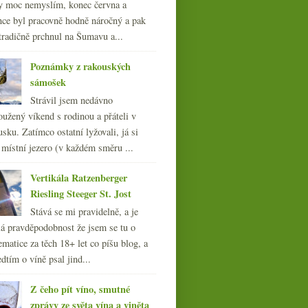
y moc nemyslím, konec června a
nce byl pracovně hodně náročný a pak
tradičně prchnul na Šumavu a...
Poznámky z rakouských
sámošek
Strávil jsem nedávno
oužený víkend s rodinou a přáteli v
sku. Zatímco ostatní lyžovali, já si
 místní jezero (v každém směru ...
Vertikála Ratzenberger
Riesling Steeger St. Jost
Stává se mi pravidelně, a je
á pravděpodobnost že jsem se tu o
ematice za těch 18+ let co píšu blog, a
dtím o víně psal jind...
Z čeho pít víno, smutné
zprávy ze světa vína a viněta