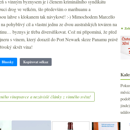
veň s vinným byznysem je i členem kriminálního syndikátu
ribuci drog ve velkém, šlo především o marihuanu a
 jsou lahve s klokanem tak návykové! :-) Mimochodem Marcello
 na pohyblivý cíl a vlastní jednu ze dvou australských továren na
▼ Zobr
vitinu… byznys je třeba diversifikovat. Což mi připomíná, že před
tejneru s vínem, který dorazil do Port Newark skrze Panamu právě
Divoký skvět vína!
Bluesky
Kopírovat odkaz
Kale
Poku
měs
ného vínopsavce a nezávislé články z vinného světa!
podo
jind
událo