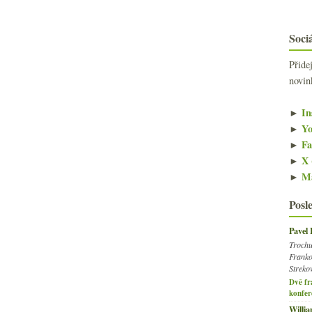
Sociá
Přide
novin
►
In
►
Yo
►
Fa
►
X 
►
Ma
Posl
Pavel
Trochu
Franko
Streko
Dvě fr
konfer
Willi