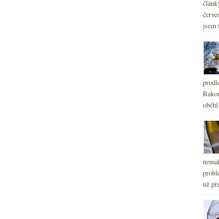
článk
červe
jsem 
prodl
Rakou
oběhl
nemal
probl
už pře