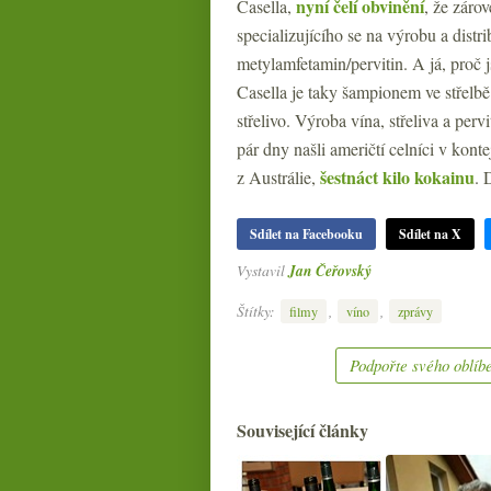
nyní čelí obvinění
Casella,
, že záro
specializujícího se na výrobu a dist
metylamfetamin/pervitin. A já, proč
Casella je taky šampionem ve střelbě
střelivo. Výroba vína, střeliva a per
pár dny našli američtí celníci v kon
šestnáct kilo kokainu
z Austrálie,
. 
Sdílet na Facebooku
Sdílet na X
Vystavil
Jan Čeřovský
Štítky:
,
,
filmy
víno
zprávy
Podpořte svého oblíbe
Související články