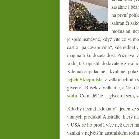
zasáhne i běž
na první pohl
zahraničí zako
možná ani net
je spíše úsměvné, když víte co se m
část o „pajcování vína“, kde ředitel
mají na triku docela dost. Přiznává, 
vodu, tak opustili dodavatele z vých
Kde nakoupí lacině a kvalitně, pota
jejich Sklepmistr
, z velkoobchodu s
glycerol. Bušek z Velhartic, a šlo o
vodu
. Co naděláte… glycerol sem,
Kdo by neznal „klokany“, jeden ze s
vinných produktů Austrálie, který na
v USA se ho prodá více než deset m
vzniká v největším australském rodin