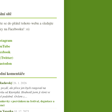
lní sítě
jte se do přátel tohoto webu a sledujte
ky na Facebooku! :o)
stagram
uTube
cebook
(Twitter)
stodon
ední komentáře
 Raclavský
26. 1. 2026
 pozdě, ale přece jen bych reagoval na
vku od Kasnyiků. Hodnotil jsem ji vloni ve
vě podobně. Ovšem z…
ankovky s pozvánkou na festival, degustace a
enci
am Vaverka
10. 12. 2025