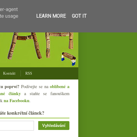
ser-agent
ate usage
LEARN MORE
GOT IT
Kontakt
RSS
tu poprvé?
oblíbené a
Podívejte se na
ané články
a staňte se fanouškem
na Facebooku
ek
.
áte konkrétní článek?