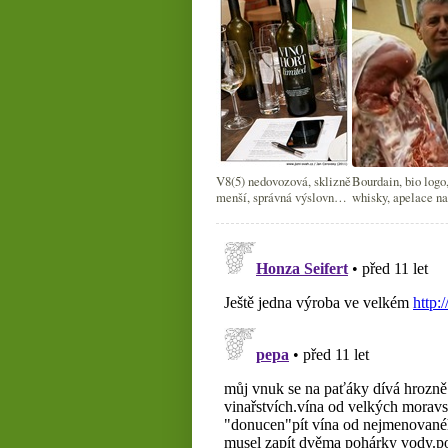
V8(5) nedovozová, sklizně
Bourdain, bio logo,
menší, správná výslovnost
whisky, apelace n
whisky
pár dalších drobnos