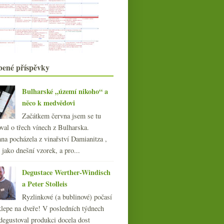
Vilmart
Davinus, négociant a rulandské bílé
CO2, sbírka šmejdů a vinařské
útoky
Krásné poctivé italské červené
Campo Caturesi
bené příspěvky
října
(23)
►
září
(22)
►
srpna
(21)
Čtení a pokoukání nejen
Bulharské „území nikoho“ a
►
na víkend
července
něco k medvědovi
(23)
►
června
(21)
►
Začátkem června jsem se tu
května
(20)
►
val o třech vínech z Bulharska.
dubna
(21)
►
na pocházela z vinařství Damianitza ,
března
(21)
ě jako dnešní vzorek, a pro...
►
února
(20)
►
Degustace Werther-Windisch
ledna
(22)
►
a Peter Stolleis
013
(249)
Ryzlinkové (a bublinové) počasí
012
(254)
klepe na dveře! V posledních týdnech
011
(252)
degustoval produkci docela dost
010
(249)