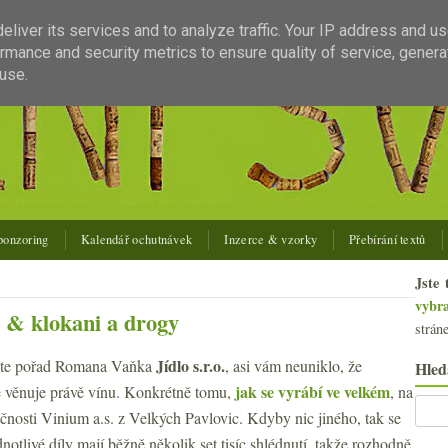
liver its services and to analyze traffic. Your IP address and u
rmance and security metrics to ensure quality of service, gener
use.
ponzoring
Kalendář ochutnávek
Inzerce & vzorky
Přebírání textů
Jste 
vybr
 & klokani a drogy
strán
Jídlo s.r.o.
ete pořad Romana Vaňka
, asi vám neuniklo, že
Hled
jak se vyrábí ve velkém
se věnuje právě vínu. Konkrétně tomu,
, na
ečnosti Vinium a.s. z Velkých Pavlovic. Kdyby nic jiného, tak se
dnotlivé díly mají běžně několik set tisíc shlédnutí, takže rozhodně