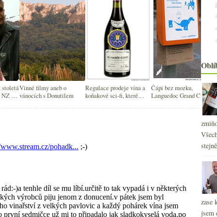
Oblí
 stoletá
Vinné filmy aneb o
Regulace prodeje vína a
Čápi bez mozku,
a NZ a
vánocích s Donutilem
koňakové sci-fi, které
Languedoc Grand Cru,
tí
nejspíš neuvidíte
14%+, vinná
supravodivost, rozinka v
šampaňském…
zmiňo
Všech
stejn
2
►
2
►
zase 
2
►
jsem 
2
►