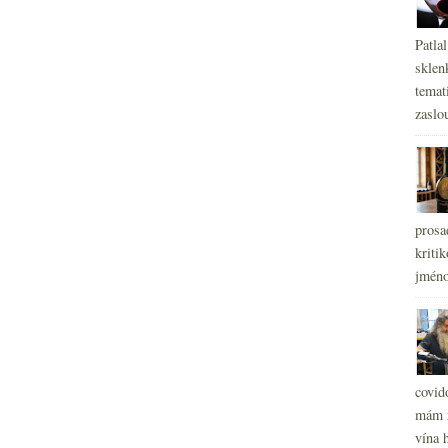
Patla
sklen
temati
zaslou
prosa
kritik
jméno
covid
mám r
vína h