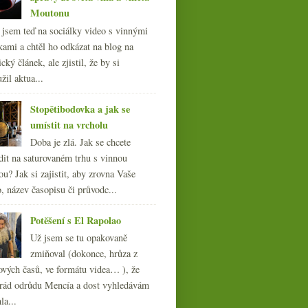
Moutonu
l jsem teď na sociálky video s vinnými
kami a chtěl ho odkázat na blog na
cký článek, ale zjistil, že by si
žil aktua...
Stopětibodovka a jak se
umístit na vrcholu
Doba je zlá. Jak se chcete
dit na saturovaném trhu s vinnou
ou? Jak si zajistit, aby zrovna Vaše
, název časopisu či průvodc...
Potěšení s El Rapolao
Už jsem se tu opakovaně
zmiňoval (dokonce, hrůza z
ových časů, ve formátu videa… ), že
ád odrůdu Mencía a dost vyhledávám
la...