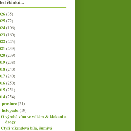
led článků...
026
(35)
025
(72)
024
(106)
023
(160)
022
(225)
021
(239)
020
(239)
019
(238)
018
(240)
017
(240)
016
(250)
015
(251)
014
(254)
prosince
(21)
►
listopadu
(19)
▼
O výrobě vína ve velkém & klokani a
drogy
Čtyři víkendová bílá, šumivá