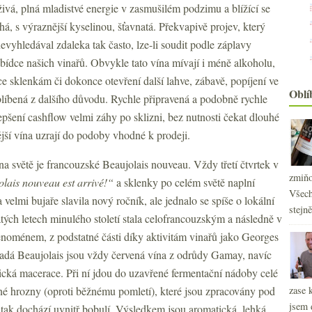
živá, plná mladistvé energie v zasmušilém podzimu a blížící se
á, s výraznější kyselinou, šťavnatá. Překvapivě projev, který
vyhledával zdaleka tak často, lze-li soudit podle záplavy
bídce našich vinařů. Obvykle tato vína mívají i méně alkoholu,
íce sklenkám či dokonce otevření další lahve, zábavě, popíjení ve
Oblí
oblíbená z dalšího důvodu. Rychle připravená a podobně rychle
pšení cashflow velmi záhy po sklizni, bez nutnosti čekat dlouhé
jší vína uzrají do podoby vhodné k prodeji.
a světě je francouzské Beaujolais nouveau. Vždy třetí čtvrtek v
zmiňo
lais nouveau est arrivé!“
a sklenky po celém světě naplní
Všech
velmi bujaře slavila nový ročník, ale jednalo se spíše o lokální
stejn
átých letech minulého století stala celofrancouzským a následně v
enoménem, z podstatné části díky aktivitám vinařů jako Georges
dá Beaujolais jsou vždy červená vína z odrůdy Gamay, navíc
2
►
cká macerace. Při ní jdou do uzavřené fermentační nádoby celé
2
►
é hrozny (oproti běžnému pomletí), které jsou zpracovány pod
zase 
2
►
jsem 
 tak dochází uvnitř bobulí. Výsledkem jsou aromatická, lehká,
2
►