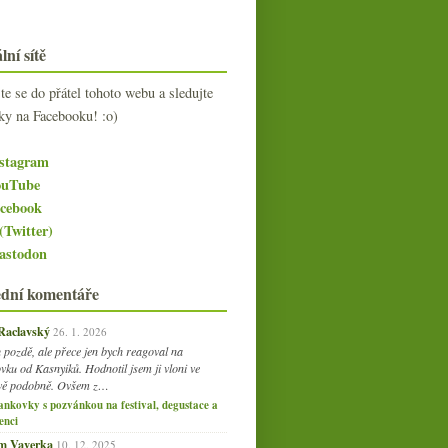
lní sítě
jte se do přátel tohoto webu a sledujte
ky na Facebooku! :o)
stagram
uTube
cebook
(Twitter)
stodon
ední komentáře
 Raclavský
26. 1. 2026
 pozdě, ale přece jen bych reagoval na
vku od Kasnyiků. Hodnotil jsem ji vloni ve
vě podobně. Ovšem z…
ankovky s pozvánkou na festival, degustace a
enci
am Vaverka
10. 12. 2025