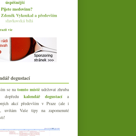
úspěšnější
Pijete medovinu?
Zdeněk Vykoukal a především
slavkovská bílá
Čtyři červené vobludy
azit vše
Bibi radí aneb pár vzpomínek na
vinné začátky
Beaujolais pro dnešek Nouveau
Podzimní plískanice se čtyřmi fajn
ryzlinky
Postarší ryzlink k výročí sametové
Poněkud chudší Champagne
Exhibiton
ndář degustací
Klasika i speciality od Domaine de
Thulon
tomto místě
sím se na
udržovat zhruba
Veltlín a Chardonnay od Jakuba
kalendář degustací
íc dopředu
a
Nováka
bných akcí především v Praze (ale i
Svatomartinské a ti druzí
e), uvítám Vaše tipy na zapomenuté
Výprodej vín v gurmánském paláci
sti!
Julius Meinl
4x Burgundsko a 4x Saint-Mont
Nádherné bubliny z vinařství