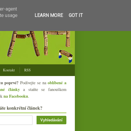
ser-agent
ate usage
LEARN MORE
GOT IT
Kontakt
RSS
tu poprvé?
oblíbené a
Podívejte se na
ané články
a staňte se fanouškem
na Facebooku
ek
.
áte konkrétní článek?