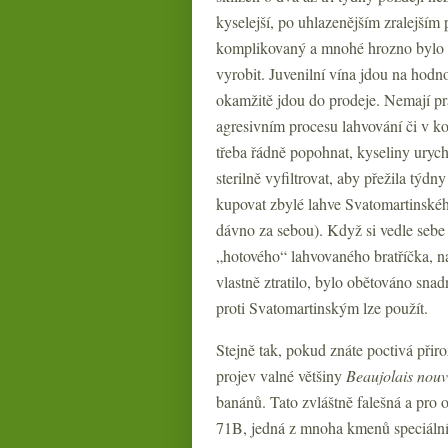
kyselejší, po uhlazenějším zralejším
komplikovaný a mnohé hrozno bylo nu
vyrobit. Juvenilní vína jdou na hodno
okamžitě jdou do prodeje. Nemají pra
agresivním procesu lahvování či v k
třeba řádně popohnat, kyseliny urych
sterilně vyfiltrovat, aby přežila týdn
kupovat zbylé lahve Svatomartinskéh
dávno za sebou). Když si vedle sebe 1
„hotového“ lahvovaného bratříčka, na
vlastně ztratilo, bylo obětováno sna
proti Svatomartinským lze použít.
Stejně tak, pokud znáte poctivá přir
projev valné většiny
Beaujolais nou
banánů. Tato zvláštně falešná a pr
71B, jedná z mnoha kmenů speciálníc