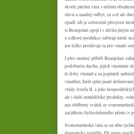
skvěle pitelná vína s nižším obsahem
slávu a snadný odbyt, za což ale dnes
opadl, trh je celoročně přesycen šir
si Beaujolais spojí i s něčím jiným 
z celkové produkce zabírají méně než
jen těžko prodávají za pro vinaře sm
I přes smutný příběh Beaujolais zah
podobném duchu, jejich vlastními sl
té doby vlastnil a za poplatek nabíze
vinařům, kteří splní jasně definovan
vlády Josefa II. a jeho hospodářskýc
ale i další zemědělské produkty, vol
nás oblíbený svátek se svatomartins
začátkem čtyřicetidenního půstu (v po
Svatomartinská vína se na trhu rychl
dramaticky rozšířila. Při startu znač