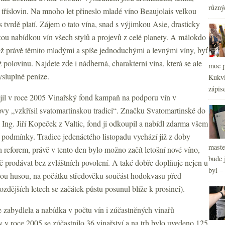
různý
2
 tříslovin. Na mnoho let přineslo mladé víno Beaujolais velkou
►
2
 tvrdě platí. Zájem o tato vína, snad s výjimkou Asie, drasticky
►
2
►
okou nabídkou vín všech stylů a projevů z celé planety. A málokdo
než právě těmito mladými a spíše jednoduchými a levnými víny, byť
 polovinu. Najdete zde i nádherná, charakterní vína, která se ale
moc p
ysluplné peníze.
Kukvi
zápis
ájil v roce 2005 Vinařský fond kampaň na podporu vín v
ovy „vzkřísil svatomartinskou tradici“. Značku Svatomartinské do
l Ing. Jiří Kopeček z Valtic, fond ji odkoupil a nabídl zdarma všem
é podmínky. Tradice jedenáctého listopadu vychází již z doby
maste
h reforem, právě v tento den bylo možno začít letošní nové víno,
bude 
ně prodávat bez zvláštních povolení. A také dobře doplňuje nejen u
byl –
kou husou, na počátku středověku součást hodokvasu před
zdějších letech se začátek půstu posunul blíže k prosinci).
e zabydlela a nabídka v počtu vín i zúčastněných vinařů
ky v roce 2005 se zúčastnilo 36 vinařství a na trh bylo uvedeno 125