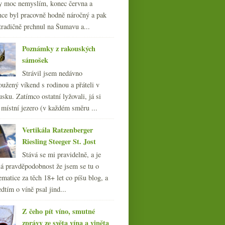
y moc nemyslím, konec června a
nce byl pracovně hodně náročný a pak
tradičně prchnul na Šumavu a...
Poznámky z rakouských
sámošek
Strávil jsem nedávno
oužený víkend s rodinou a přáteli v
sku. Zatímco ostatní lyžovali, já si
 místní jezero (v každém směru ...
Vertikála Ratzenberger
Riesling Steeger St. Jost
Stává se mi pravidelně, a je
á pravděpodobnost že jsem se tu o
ematice za těch 18+ let co píšu blog, a
dtím o víně psal jind...
Z čeho pít víno, smutné
zprávy ze světa vína a viněta