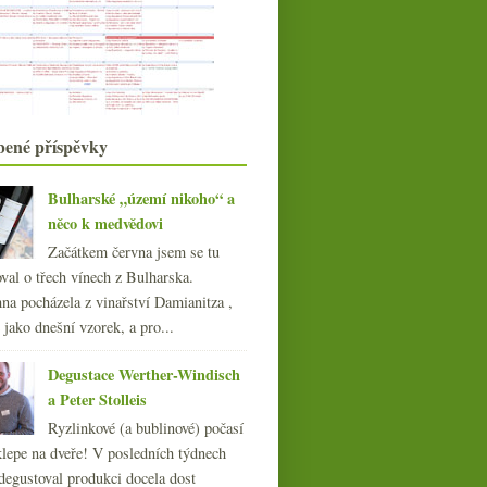
Vilmart
Davinus, négociant a rulandské bílé
CO2, sbírka šmejdů a vinařské
útoky
Krásné poctivé italské červené
Campo Caturesi
bené příspěvky
října
(23)
►
září
(22)
►
srpna
(21)
Bulharské „území nikoho“ a
►
července
něco k medvědovi
(23)
►
června
(21)
►
Začátkem června jsem se tu
května
(20)
►
val o třech vínech z Bulharska.
dubna
(21)
►
na pocházela z vinařství Damianitza ,
března
(21)
ě jako dnešní vzorek, a pro...
►
února
(20)
►
Degustace Werther-Windisch
ledna
(22)
►
a Peter Stolleis
013
(249)
Ryzlinkové (a bublinové) počasí
012
(254)
klepe na dveře! V posledních týdnech
011
(252)
degustoval produkci docela dost
010
(249)