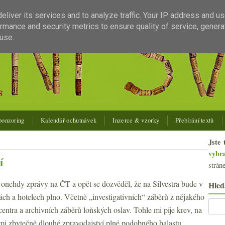
liver its services and to analyze traffic. Your IP address and u
rmance and security metrics to ensure quality of service, gener
use.
ponzoring
Kalendář ochutnávek
Inzerce & vzorky
Přebírání textů
Jste 
vybr
í
strán
 onehdy zprávy na ČT a opět se dozvěděl, že na Silvestra bude v
Hled
ách a hotelech plno. Včetně „investigativních“ záběrů z nějakého
entra a archivních záběrů loňských oslav. Tohle mi pije krev, na
mi zbytečně dlouhé zpravodajství plné podobného balastu