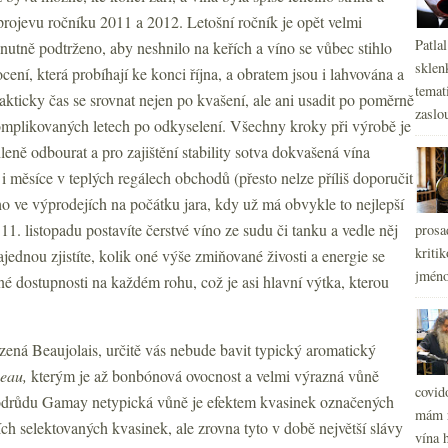
 projevu ročníku 2011 a 2012. Letošní ročník je opět velmi
Patla
tně podtrženo, aby neshnilo na keřích a víno se vůbec stihlo
sklen
cení, která probíhají ke konci října, a obratem jsou i lahvována a
temati
kticky čas se srovnat nejen po kvašení, ale ani usadit po poměrně
zaslou
omplikovaných letech po odkyselení. Všechny kroky při výrobě je
leně odbourat a pro zajištění stability sotva dokvašená vína
y i měsíce v teplých regálech obchodů (přesto nelze příliš doporučit
o ve výprodejích na počátku jara, kdy už má obvykle to nejlepší
1. listopadu postavíte čerstvé víno ze sudu či tanku a vedle něj
prosa
kritik
jednou zjistíte, kolik oné výše zmiňované živosti a energie se
jméno
dné dostupnosti na každém rohu, což je asi hlavní výtka, kterou
ozená Beaujolais, určitě vás nebude bavit typický aromatický
veau,
kterým je až bonbónová ovocnost a velmi výrazná vůně
covid
o odrůdu Gamay netypická vůně je efektem kvasinek označených
mám r
h selektovaných kvasinek, ale zrovna tyto v době největší slávy
vína h