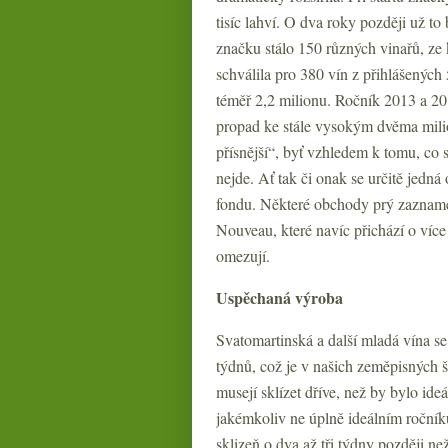
tisíc lahví. O dva roky později už to
značku stálo 150 různých vinařů, ze
schválila pro 380 vín z přihlášených 
téměř 2,2 milionu. Ročník 2013 a 20
propad ke stále vysokým dvěma mili
přísnější“, byť vzhledem k tomu, co s
nejde. Ať tak či onak se určitě jedn
fondu. Některé obchody prý zazname
Nouveau, které navíc přichází o víc
omezují.
Uspěchaná výroba
Svatomartinská a další mladá vína se
týdnů, což je v našich zeměpisných š
musejí sklízet dříve, než by bylo ide
jakémkoliv ne úplně ideálním ročníku
sklizeň o dva až tři týdny později ne