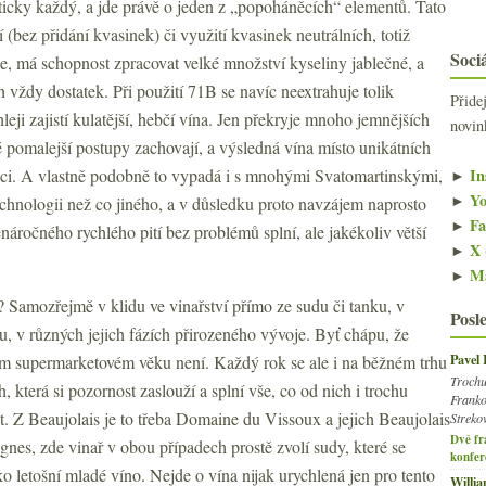
ticky každý, a jde právě o jeden z „popoháněcích“ elementů. Tato
 (bez přidání kvasinek) či využití kvasinek neutrálních, totiž
Sociá
hle, má schopnost zpracovat velké množství kyseliny jablečné, a
 vždy dostatek. Při použití 71B se navíc neextrahuje tolik
Přide
chleji zajistí kulatější, hebčí vína. Jen překryje mnoho jemnějších
novin
 pomalejší postupy zachovají, a výsledná vína místo unikátních
►
In
ejci. A vlastně podobně to vypadá i s mnohými Svatomartinskými,
►
Yo
chnologii než co jiného, a v důsledku proto navzájem naprosto
►
Fa
áročného rychlého pití bez problémů splní, ale jakékoliv větší
►
X 
►
Ma
 Samozřejmě v klidu ve vinařství přímo ze sudu či tanku, v
Posl
, v různých jejich fázích přirozeného vývoje. Byť chápu, že
Pavel
ním supermarketovém věku není. Každý rok se ale i na běžném trhu
Trochu
, která si pozornost zaslouží a splní vše, co od nich i trochu
Franko
 Z Beaujolais je to třeba Domaine du Vissoux a jejich Beaujolais
Streko
Dvě fr
gnes, zde vinař v obou případech prostě zvolí sudy, které se
konfer
ako letošní mladé víno. Nejde o vína nijak urychlená jen pro tento
Willi