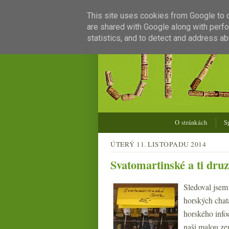
This site uses cookies from Google to de
are shared with Google along with perfo
statistics, and to detect and address ab
O stránkách
S
ÚTERÝ 11. LISTOPADU 2014
Svatomartinské a ti druz
Sledoval jsem
horských chat
horského infoc
naši malou ze