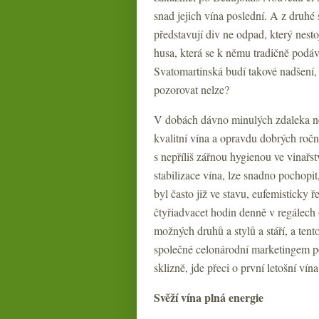
snad jejich vína poslední. A z druhé 
představují div ne odpad, který nest
husa, která se k němu tradičně podá
Svatomartinská budí takové nadšení,
pozorovat nelze?
V dobách dávno minulých zdaleka ne
kvalitní vína a opravdu dobrých ročn
s nepříliš zářnou hygienou ve vinařs
stabilizace vína, lze snadno pochopit,
byl často již ve stavu, eufemisticky
čtyřiadvacet hodin denně v regálech
možných druhů a stylů a stáří, a tent
společné celonárodní marketingem po
sklizně, jde přeci o první letošní vín
Svěží vína plná energie