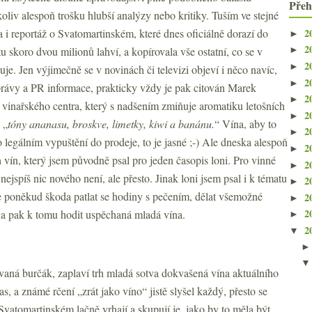
Přeh
oliv alespoň trošku hlubší analýzy nebo kritiky. Tuším ve stejné
2
a i reportáž o Svatomartinském, které dnes oficiálně dorazí do
►
2
u skoro dvou milionů lahví, a kopírovala vše ostatní, co se v
►
2
►
je. Jen výjimečně se v novinách či televizi objeví i něco navíc,
2
►
právy a PR informace, prakticky vždy je pak citován Marek
2
►
vinařského centra, který s nadšením zmiňuje aromatiku letošních
2
►
 „
tóny ananasu, broskve, limetky, kiwi a banánu.
“ Vína, aby to
2
►
legálním vypuštění do prodeje, to je jasné ;-) Ale dneska alespoň
2
►
h vín, který jsem původně psal pro jeden časopis loni. Pro vinné
2
►
ejspíš nic nového není, ale přesto. Jinak loni jsem psal i k tématu
2
►
de poněkud škoda patlat se hodiny s pečením, dělat všemožné
2
►
2
em a pak k tomu hodit uspěchaná mladá vína.
►
2
▼
vaná burčák, zaplaví trh mladá sotva dokvašená vína aktuálního
s, a známé rčení „zrát jako víno“ jistě slyšel každý, přesto se
vatomartinském lačně vrhají a skupují je, jako by to měla být