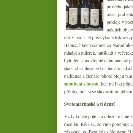
prostého jakék
relaci proběhl
prodeje v počt
médiích objevu
než v podstatě přežvýkané tiskové z
Babisz, hlavní sommelier Národního 
mladých milerek, muškátů a večerek:
bylo fér, samozřejmě ochutnám až po 
starší obsáhlejší text na téma mladýc
nadšence a čtenáře tohoto blogu tam n
snoubení s husou
, kde mi fakt přij
přílohy, hrát si se slavnostním jídl
Svatomartinské a ti druzí
Vždy krátce poté, co odezní mánie z
ročníku. Říká se, že víno potřebuje ča
zákazníci po Beaujolais Nouveau či S