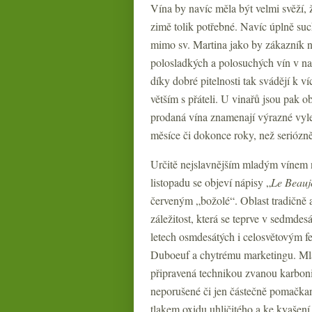
Vína by navíc měla být velmi svěží, 
zimě tolik potřebné. Navíc úplně such
mimo sv. Martina jako by zákazník ne
polosladkých a polosuchých vín v na
díky dobré pitelnosti tak svádějí k v
větším s přáteli. U vinařů jsou pak 
prodaná vína znamenají výrazné vyle
měsíce či dokonce roky, než seriózně
Určitě nejslavnějším mladým vínem n
listopadu se objeví nápisy „
Le Beaujo
červeným „božolé“. Oblast tradičně a 
záležitost, která se teprve v sedmdes
letech osmdesátých i celosvětovým f
Duboeuf a chytrému marketingu. Mla
připravená technikou zvanou karboni
neporušené či jen částečně pomačkan
tlakem oxidu uhličitého a ke kvašení