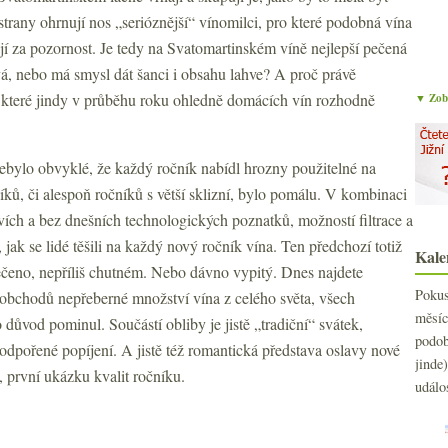
strany ohrnují nos „serióznější“ vínomilci, pro které podobná vína
ojí za pozornost. Je tedy na Svatomartinském víně nejlepší pečená
vá, nebo má smysl dát šanci i obsahu lahve? A proč právě
 které jindy v průběhu roku ohledně domácích vín rozhodně
▼ Zobr
bylo obvyklé, že každý ročník nabídl hrozny použitelné na
íků, či alespoň ročníků s větší sklizní, bylo pomálu. V kombinaci
tvích a bez dnešních technologických poznatků, možností filtrace a
 jak se lidé těšili na každý nový ročník vína. Ten předchozí totiž
Kale
 řečeno, nepříliš chutném. Nebo dávno vypitý. Dnes najdete
Poku
 obchodů nepřeberné množství vína z celého světa, všech
měs
o důvod pominul. Součástí obliby je jistě „tradiční“ svátek,
podo
dpořené popíjení. A jistě též romantická představa oslavy nové
jind
a, první ukázku kvalit ročníku.
událo