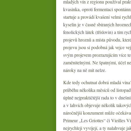
mladých vín z regionu používal prak
kvasinka, oproti fermentaci spontánní
startuje a provádí kvašení velmi ryc
kyselin je v časně sbíraných hroznech
fenolických látek (tříslovin) a tím ry
projevů hroznů a místa původu, které
projevu jsou si podobná jak vejce v
svým projevem prozrazujícím více te
zaměnitelnými. Ne špatnými, účel nen
nároky na ně mít nelze.
Kde tedy ochutnat dobrá mladá vína?
průběhu několika měsíců od listopadu
úplně nejpraktičtější rada to v dneš
a v lahvích objevuje několik takových
náročnější konzument může očekávat.
Primeur „Les Griottes“ či Vieilles Vi
nejrychleji vyvíjejí, a ty nalahvuje j