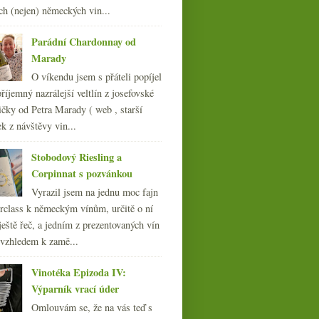
ch (nejen) německých vin...
009
(249)
008
(270)
Parádní Chardonnay od
007
(108)
Marady
O víkendu jsem s přáteli popíjel
říjemný nazrálejší veltlín z josefovské
čky od Petra Marady ( web , starší
ek z návštěvy vin...
Stobodový Riesling a
Corpinnat s pozvánkou
Vyrazil jsem na jednu moc fajn
rclass k německým vínům, určitě o ní
ještě řeč, a jedním z prezentovaných vín
 vzhledem k zamě...
Vinotéka Epizoda IV:
Výparník vrací úder
Omlouvám se, že na vás teď s