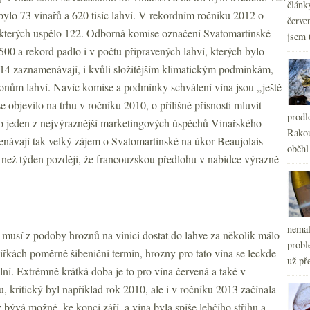
článk
 bylo 73 vinařů a 620 tisíc lahví. V rekordním ročníku 2012 o
červe
 kterých uspělo 122. Odborná komise označení Svatomartinské
jsem 
500 a rekord padlo i v počtu připravených lahví, kterých bylo
14 zaznamenávají, i kvůli složitějším klimatickým podmínkám,
onům lahví. Navíc komise a podmínky schválení vína jsou „ještě
e objevilo na trhu v ročníku 2010, o přílišné přísnosti mluvit
prodl
á o jeden z nejvýraznější marketingových úspěchů Vinařského
Rakou
návají tak velký zájem o Svatomartinské na úkor Beaujolais
oběhl
e než týden později, že francouzskou předlohu v nabídce výrazně
nemal
 musí z podoby hroznů na vinici dostat do lahve za několik málo
probl
ířkách poměrně šibeniční termín, hrozny pro tato vína se leckde
už pře
ální. Extrémně krátká doba je to pro vína červená a také v
, kritický byl například rok 2010, ale i v ročníku 2013 začínala
ž bývá možné, ke konci září, a vína byla spíše lehčího střihu a