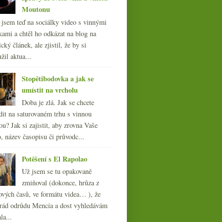
Moutonu
l jsem teď na sociálky video s vinnými
kami a chtěl ho odkázat na blog na
cký článek, ale zjistil, že by si
žil aktua...
Stopětibodovka a jak se
umístit na vrcholu
Doba je zlá. Jak se chcete
dit na saturovaném trhu s vinnou
ou? Jak si zajistit, aby zrovna Vaše
, název časopisu či průvodc...
Potěšení s El Rapolao
Už jsem se tu opakovaně
zmiňoval (dokonce, hrůza z
ových časů, ve formátu videa… ), že
ád odrůdu Mencía a dost vyhledávám
la...