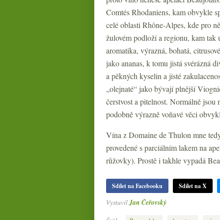
Comtés Rhodaniens, kam obvykle spa
celé oblasti Rhône-Alpes, kde pro ně 
žulovém podloží a regionu, kam tak ú
aromatika, výrazná, bohatá, citruso
jako ananas, k tomu jistá svérázná d
a pěkných kyselin a jisté zakulacenos
„olejnaté“ jako bývají plnější Viogn
čerstvost a pitelnost. Normálně jsou 
podobně výrazně voňavé věci obvyk
Vína z Domaine de Thulon mne tedy do
provedené s parciálním lakem na apel
růžovky). Prostě i takhle vypadá Beauj
Sdílet na Facebooku
Sdílet na X
Vystavil
Jan Čeřovský