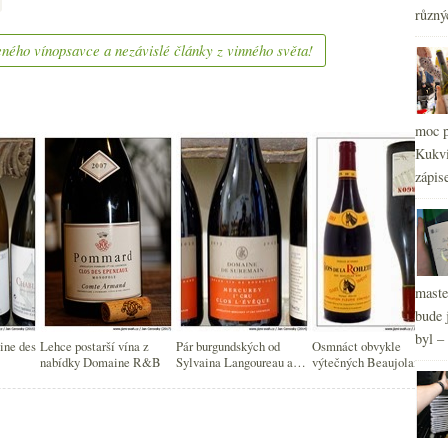
různý
2
►
2
►
ného vínopsavce a nezávislé články z vinného světa!
2
►
moc p
Kukvi
zápis
maste
bude 
byl –
ine des
Lehce postarší vína z
Pár burgundských od
Osmnáct obvykle
nabídky Domaine R&B
Sylvaina Langoureau a
výtečných Beaujolais
Domaine de Suremain