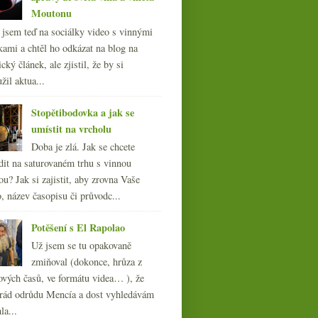
Moutonu
l jsem teď na sociálky video s vinnými
kami a chtěl ho odkázat na blog na
cký článek, ale zjistil, že by si
žil aktua...
Stopětibodovka a jak se
umístit na vrcholu
Doba je zlá. Jak se chcete
dit na saturovaném trhu s vinnou
ou? Jak si zajistit, aby zrovna Vaše
, název časopisu či průvodc...
Potěšení s El Rapolao
Už jsem se tu opakovaně
zmiňoval (dokonce, hrůza z
ových časů, ve formátu videa… ), že
ád odrůdu Mencía a dost vyhledávám
la...