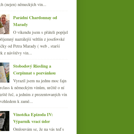
ch (nejen) německých vin...
009
(249)
008
(270)
Parádní Chardonnay od
007
(108)
Marady
O víkendu jsem s přáteli popíjel
říjemný nazrálejší veltlín z josefovské
čky od Petra Marady ( web , starší
ek z návštěvy vin...
Stobodový Riesling a
Corpinnat s pozvánkou
Vyrazil jsem na jednu moc fajn
rclass k německým vínům, určitě o ní
ještě řeč, a jedním z prezentovaných vín
 vzhledem k zamě...
Druhé úterý v říjnu aneb
jiná Beaujolais
Vinotéka Epizoda IV:
Výparník vrací úder
Omlouvám se, že na vás teď s