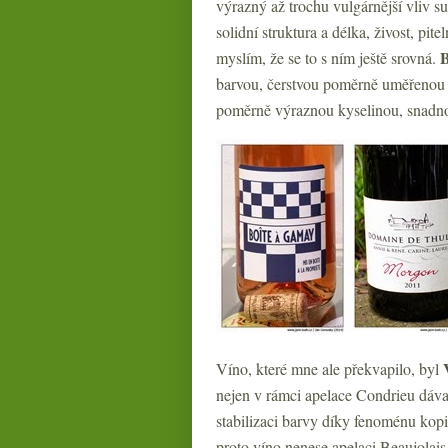
výrazný až trochu vulgárnější vliv s
solidní struktura a délka, živost, pite
B
myslím, že se to s ním ještě srovná.
barvou, čerstvou poměrně uměřenou čer
poměrně výraznou kyselinou, snadno 
Víno, které mne ale překvapilo, byl
nejen v rámci apelace Condrieu dávaj
stabilizaci barvy díky fenoménu kop
proto víno nenese apelaci Beaujolai