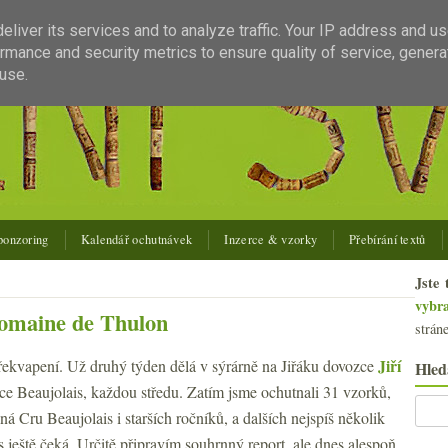
liver its services and to analyze traffic. Your IP address and u
rmance and security metrics to ensure quality of service, gener
use.
ponzoring
Kalendář ochutnávek
Inzerce & vzorky
Přebírání textů
Jste 
vybr
 Domaine de Thulon
strán
Jiří
překvapení. Už druhý týden dělá v sýrárně na Jiřáku dovozce
Hled
e Beaujolais, každou středu. Zatím jsme ochutnali 31 vzorků,
á Cru Beaujolais i starších ročníků, a dalších nejspíš několik
s ještě čeká. Určitě připravím souhrnný report, ale dnes alespoň