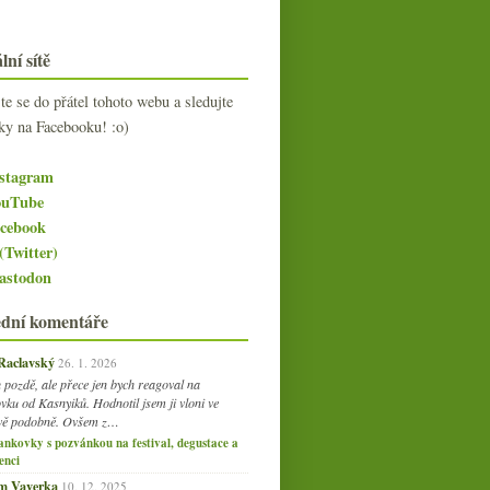
lní sítě
jte se do přátel tohoto webu a sledujte
ky na Facebooku! :o)
stagram
uTube
cebook
(Twitter)
stodon
ední komentáře
 Raclavský
26. 1. 2026
 pozdě, ale přece jen bych reagoval na
vku od Kasnyiků. Hodnotil jsem ji vloni ve
vě podobně. Ovšem z…
ankovky s pozvánkou na festival, degustace a
enci
am Vaverka
10. 12. 2025