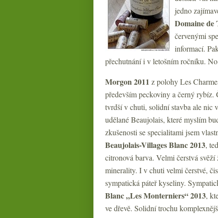
jedno zajímavé
Domaine de
červenými spe
informací. Pak
přechutnání i v letošním ročníku. No 
Morgon 2011
z polohy Les Charmes 
především peckoviny a černý rybíz. Č
tvrdší v chuti, solidní stavba ale nic
udělané Beaujolais, které myslím bud
zkušenosti se specialitami jsem vlas
Beaujolais-Villages Blanc 2013
, te
citronová barva. Velmi čerstvá svěží 
minerality. I v chuti velmi čerstvé, či
sympatická páteř kyseliny. Sympatic
Blanc „Les Monterniers“
2013
, kt
ve dřevě. Solidní trochu komplexnější