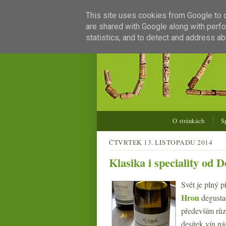
This site uses cookies from Google to de
are shared with Google along with perfo
statistics, and to detect and address ab
O stránkách
S
ČTVRTEK 13. LISTOPADU 2014
Klasika i speciality od
Svět je plný 
Hron
degustac
především různ
desítek vín ná