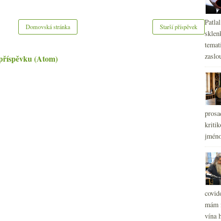
Patla
Domovská stránka
Starší příspěvek
sklen
temati
zaslou
příspěvku (Atom)
prosa
kritik
jméno
covid
mám r
vína h