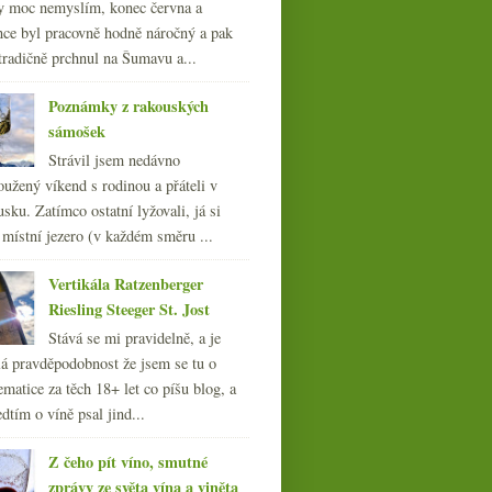
y moc nemyslím, konec června a
nce byl pracovně hodně náročný a pak
tradičně prchnul na Šumavu a...
Poznámky z rakouských
sámošek
Strávil jsem nedávno
oužený víkend s rodinou a přáteli v
sku. Zatímco ostatní lyžovali, já si
 místní jezero (v každém směru ...
Vertikála Ratzenberger
Riesling Steeger St. Jost
Stává se mi pravidelně, a je
á pravděpodobnost že jsem se tu o
ematice za těch 18+ let co píšu blog, a
dtím o víně psal jind...
Z čeho pít víno, smutné
zprávy ze světa vína a viněta