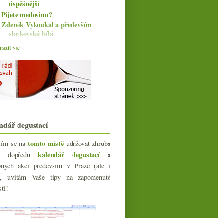
úspěšnější
Pijete medovinu?
Zdeněk Vykoukal a především
slavkovská bílá
Čtyři červené vobludy
azit vše
Bibi radí aneb pár vzpomínek na
vinné začátky
Beaujolais pro dnešek Nouveau
Podzimní plískanice se čtyřmi fajn
ryzlinky
Postarší ryzlink k výročí sametové
Poněkud chudší Champagne
Exhibiton
ndář degustací
Klasika i speciality od Domaine de
Thulon
tomto místě
sím se na
udržovat zhruba
Veltlín a Chardonnay od Jakuba
kalendář degustací
íc dopředu
a
Nováka
bných akcí především v Praze (ale i
Svatomartinské a ti druzí
e), uvítám Vaše tipy na zapomenuté
Výprodej vín v gurmánském paláci
sti!
Julius Meinl
4x Burgundsko a 4x Saint-Mont
Nádherné bubliny z vinařství