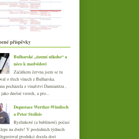
Vilmart
Davinus, négociant a rulandské bílé
CO2, sbírka šmejdů a vinařské
útoky
Krásné poctivé italské červené
Campo Caturesi
bené příspěvky
října
(23)
►
září
(22)
►
srpna
(21)
Bulharské „území nikoho“ a
►
července
něco k medvědovi
(23)
►
června
(21)
►
Začátkem června jsem se tu
května
(20)
►
val o třech vínech z Bulharska.
dubna
(21)
►
na pocházela z vinařství Damianitza ,
března
(21)
ě jako dnešní vzorek, a pro...
►
února
(20)
►
Degustace Werther-Windisch
ledna
(22)
►
a Peter Stolleis
013
(249)
Ryzlinkové (a bublinové) počasí
012
(254)
klepe na dveře! V posledních týdnech
011
(252)
degustoval produkci docela dost
010
(249)