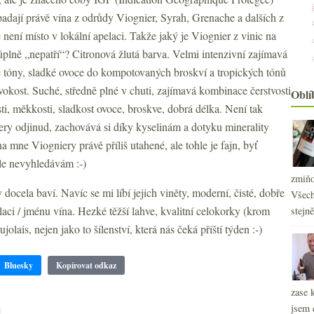
dají právě vína z odrůdy Viognier, Syrah, Grenache a dalších z
není místo v lokální apelaci. Takže jaký je Viognier z vinic na
plně „nepatří“? Citronová žlutá barva. Velmi intenzivní zajímavá
vé tóny, sladké ovoce do kompotovaných broskví a tropických tónů
ivokost. Suché, středně plné v chuti, zajímavá kombinace čerstvosti
Oblí
ti, měkkosti, sladkost ovoce, broskve, dobrá délka. Není tak
iery odjinud, zachovává si díky kyselinám a dotyku minerality
na mne Viogniery právě příliš utahené, ale tohle je fajn, byť
le nevyhledávám :-)
zmiňo
cela baví. Navíc se mi líbí jejich viněty, moderní, čisté, dobře
Všech
aci / jménu vína. Hezké těžší lahve, kvalitní celokorky (krom
stejn
olais, nejen jako to šílenství, která nás čeká příští týden :-)
2
►
Bluesky
Kopírovat odkaz
2
►
zase 
2
►
jsem 
2
►