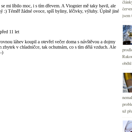
článk
červe
jsem 
prodl
Rakou
oběhl
nemal
probl
už pře