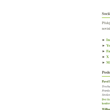
Sociá
Přide
novin
►
In
►
Yo
►
Fa
►
X 
►
Ma
Posl
Pavel
Trochu
Franko
Streko
Dvě fr
konfer
Willi