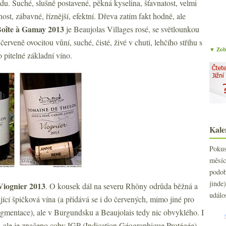
udu. Suché, slušně postavené, pěkná kyselina, šťavnatost, velmi
lnost, zábavné, říznější, efektní. Dřeva zatím fakt hodně, ale
oîte à Gamay 2013
je Beaujolas Villages rosé, se světlounkou
veně ovocitou vůní, suché, čisté, živé v chuti, lehčího střihu s
▼ Zobr
pitelné základní víno.
Kale
Poku
měs
podo
jind
Viognier 2013
. O kousek dál na severu Rhôny odrůda běžná a
událo
ící špičková vína (a přidává se i do červených, mimo jiné pro
igmentace), ale v Burgundsku a Beaujolais tedy nic obvyklého. I
s, ale je značeno coby IGP (Indication Géographique Protégée)