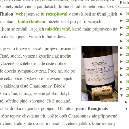
Přeh
 a netypické víno a pár dalších drobností od stejného vinařství. O
 Thulon
web
tu rozepisoval
2
(
) jsem se
v souvislosti se třemi jejich
►
2
tímto článkem
cialitami,
můžete začít pro pár obecných
►
2
►
mladém víně
 jsem se zmínil i o jejich
, které mám připraveno na
2
►
a dalších jejich vínech to bude dnes.
2
►
2
je víno tmavé v barvě i projevu ovocností,
►
2
►
isté, suché, výrazná kyselina až trochu
2
►
 vyloženě složitého, mladé čisté dobře
2
►
e docela sympaticky zrát. Proč ne, ale po
2
►
tně čekal více. Oslovilo mne ovšem jejich
2
►
dy základní čisté Chardonnay. Bledší
2
►
živá vůně, citrusy, zelené jablko, dotyk
2
▼
sté, středně plné, šťavnaté, čistě udělané,
Beaujolais
ká šardonka na jen tak popíjení. Ochutnal jsem i
eré se teprve chystá na trh, což je opět Chardonnay ale připravené
 vůně, zralé žluté ovoce, mineralita, zelené jablko, kouřové tóny,