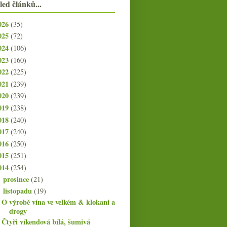
led článků...
026
(35)
025
(72)
024
(106)
023
(160)
022
(225)
021
(239)
020
(239)
019
(238)
018
(240)
017
(240)
016
(250)
015
(251)
014
(254)
prosince
(21)
►
listopadu
(19)
▼
O výrobě vína ve velkém & klokani a
drogy
Čtyři víkendová bílá, šumivá