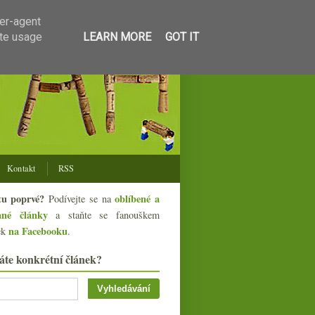
ser-agent
ate usage
LEARN MORE
GOT IT
Kontakt
RSS
tu poprvé?
oblíbené a
Podívejte se na
ané články
a staňte se fanouškem
na Facebooku
ek
.
áte konkrétní článek?