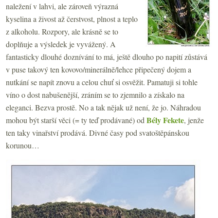
naležení v lahvi, ale zároveň výrazná
kyselina a živost až čerstvost, plnost a teplo
z alkoholu. Rozpory, ale krásně se to
doplňuje a výsledek je vyvážený. A
fantasticky dlouhé doznívání to má, ještě dlouho po napití zůstává
v puse takový ten kovovo/minerálně/lehce připečený dojem a
nutkání se napít znovu a celou chuť si osvěžit. Pamatuji si tohle
víno o dost nabušenější, zráním se to zjemnilo a získalo na
eleganci. Bezva prostě. No a tak nějak už není, že jo. Náhradou
Bély Fekete
mohou být starší věci (= ty teď prodávané) od
, jenže
ten taky vinařství prodává. Divné časy pod svatoštěpánskou
korunou…