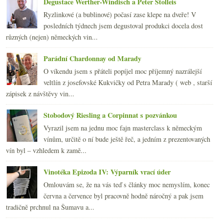
2010
(249)
Degustace Werther-Windisch a Peter Stolleis
►
2009
(249)
►
Ryzlinkové (a bublinové) počasí zase klepe na dveře! V
2008
(270)
►
posledních týdnech jsem degustoval produkci docela dost
2007
(108)
►
různých (nejen) německých vin...
Parádní Chardonnay od Marady
O víkendu jsem s přáteli popíjel moc příjemný nazrálejší
veltlín z josefovské Kukvičky od Petra Marady ( web , starší
zápisek z návštěvy vin...
Stobodový Riesling a Corpinnat s pozvánkou
Vyrazil jsem na jednu moc fajn masterclass k německým
vínům, určitě o ní bude ještě řeč, a jedním z prezentovaných
vín byl – vzhledem k zamě...
Vinotéka Epizoda IV: Výparník vrací úder
Omlouvám se, že na vás teď s články moc nemyslím, konec
června a července byl pracovně hodně náročný a pak jsem
tradičně prchnul na Šumavu a...