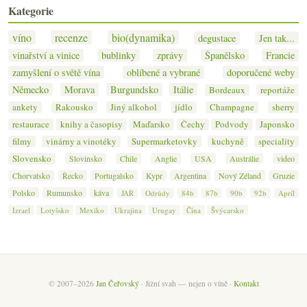
Kategorie
víno
recenze
bio(dynamika)
degustace
Jen tak...
vinařství a vinice
bublinky
zprávy
Španělsko
Francie
zamyšlení o světě vína
oblíbené a vybrané
doporučené weby
Německo
Morava
Burgundsko
Itálie
Bordeaux
reportáže
ankety
Rakousko
Jiný alkohol
jídlo
Champagne
sherry
restaurace
knihy a časopisy
Maďarsko
Čechy
Podvody
Japonsko
filmy
vinárny a vinotéky
Supermarketovky
kuchyně
speciality
Slovensko
Slovinsko
Chile
Anglie
USA
Austrálie
video
Chorvatsko
Řecko
Portugalsko
Kypr
Argentina
Nový Zéland
Gruzie
Polsko
Rumunsko
káva
JAR
Odrůdy
84b
87b
90b
92b
Apríl
Izrael
Lotyšsko
Mexiko
Ukrajina
Urugay
Čína
Švýcarsko
© 2007–2026
Jan Čeřovský
· Jižní svah — nejen o víně ·
Kontakt