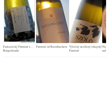
Fantastický Furmint z…
Furmint od Kreinbachera
Výtečný nesířený tokajský
Natur
Burgenlandu
Furmint
nabu