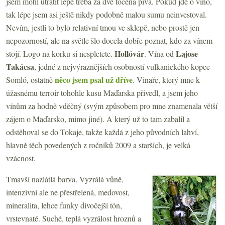
jsem mohl utratit lépe třeba za dvě točená piva. Pokud jde o víno,
tak lépe jsem asi ještě nikdy podobně malou sumu neinvestoval.
Nevím, jestli to bylo relativní tmou ve sklepě, nebo prostě jen
nepozorností, ale na světle šlo docela dobře poznat, kdo za vínem
Hollóvár
Lajose
stojí. Logo na korku si nespletete.
. Vína od
Takácsa
, jedné z nejvýraznějších osobností vulkanického kopce
něco jsem psal už dříve
Somló, ostatně
. Vinaře, který mne k
úžasnému terroir tohohle kusu Maďarska přivedl, a jsem jeho
vínům za hodně vděčný (svým způsobem pro mne znamenala větší
zájem o Maďarsko, mimo jiné). A který už to tam zabalil a
odstěhoval se do Tokaje, takže každá z jeho původních lahví,
hlavně těch povedených z ročníků 2009 a starších, je velká
vzácnost.
Tmavší nazlátlá barva. Vyzrálá vůně,
intenzivní ale ne přestřelená, medovost,
mineralita, lehce funky divočejší tón,
vrstevnaté. Suché, teplá vyzrálost hroznů a