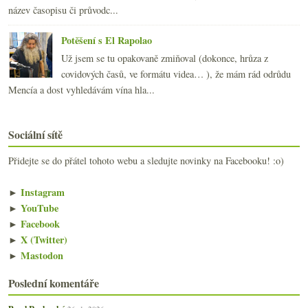
název časopisu či průvodc...
Potěšení s El Rapolao
Už jsem se tu opakovaně zmiňoval (dokonce, hrůza z
covidových časů, ve formátu videa… ), že mám rád odrůdu
Mencía a dost vyhledávám vína hla...
Sociální sítě
Přidejte se do přátel tohoto webu a sledujte novinky na Facebooku! :o)
►
Instagram
►
YouTube
►
Facebook
►
X (Twitter)
►
Mastodon
Poslední komentáře