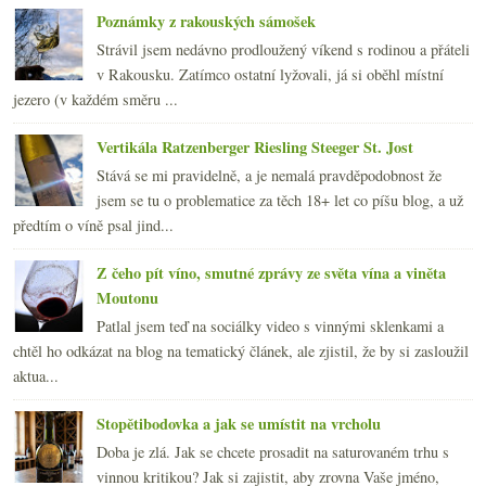
Poznámky z rakouských sámošek
Strávil jsem nedávno prodloužený víkend s rodinou a přáteli
v Rakousku. Zatímco ostatní lyžovali, já si oběhl místní
jezero (v každém směru ...
Vertikála Ratzenberger Riesling Steeger St. Jost
Stává se mi pravidelně, a je nemalá pravděpodobnost že
jsem se tu o problematice za těch 18+ let co píšu blog, a už
předtím o víně psal jind...
Z čeho pít víno, smutné zprávy ze světa vína a viněta
Moutonu
Patlal jsem teď na sociálky video s vinnými sklenkami a
chtěl ho odkázat na blog na tematický článek, ale zjistil, že by si zasloužil
aktua...
Stopětibodovka a jak se umístit na vrcholu
Doba je zlá. Jak se chcete prosadit na saturovaném trhu s
vinnou kritikou? Jak si zajistit, aby zrovna Vaše jméno,