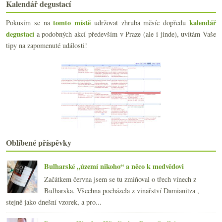
Kalendář degustací
Novinky od Milana Nestarce
Černé zemské hloupé vinné ovce
tomto místě
kalendář
Pokusím se na
udržovat zhruba měsíc dopředu
Smutné zprávy z domény Weinbach
degustací
a podobných akcí především v Praze (ale i jinde), uvítám Vaše
Sedmnáct mladých alsaských Grand Cru ryzlinků
tipy na zapomenuté události!
Ryzlink za snubní prsten
Francie a Slovensko ke sledování hokeje
O jednom netradičním růžovém z Čech
Lambrusco a šumivá Malvasia v podobě nevídané
Denis Montanar aneb když je divoké přespříliš
Zajímavý „autentický“ Gaskoněc
Víkendové lahve, jedna v expivovaru
Furmintový příběh za 49 kaček
dubna
(21)
►
Oblíbené příspěvky
března
(21)
►
února
(20)
►
Bulharské „území nikoho“ a něco k medvědovi
ledna
(22)
►
Začátkem června jsem se tu zmiňoval o třech vínech z
2013
(249)
►
Bulharska. Všechna pocházela z vinařství Damianitza ,
2012
(254)
►
stejně jako dnešní vzorek, a pro...
2011
(252)
►