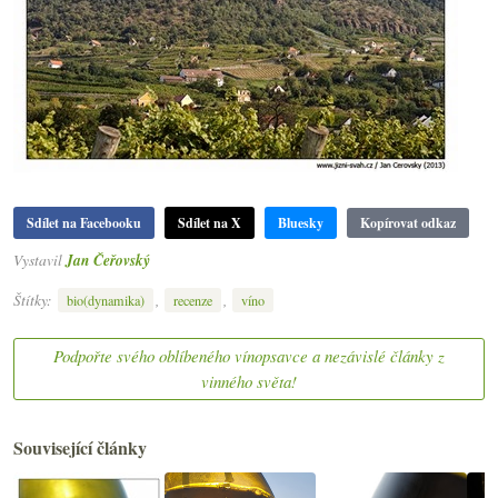
Sdílet na Facebooku
Sdílet na X
Bluesky
Kopírovat odkaz
Vystavil
Jan Čeřovský
Štítky:
,
,
bio(dynamika)
recenze
víno
Podpořte svého oblíbeného vínopsavce a nezávislé články z
vinného světa!
Související články