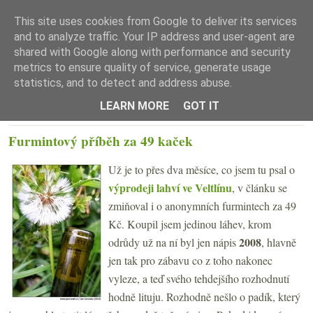
This site uses cookies from Google to deliver its services
and to analyze traffic. Your IP address and user-agent are
shared with Google along with performance and security
metrics to ensure quality of service, generate usage
statistics, and to detect and address abuse.
☰ Menu
LEARN MORE
GOT IT
PÁTEK 2. KVĚTNA 2014
Furmintový příběh za 49 kaček
Už je to přes dva měsíce, co jsem tu psal o
výprodeji lahví ve Veltlínu
, v článku se
zmiňoval i o anonymních furmintech za 49
Kč. Koupil jsem jedinou láhev, krom
2008
odrůdy už na ní byl jen nápis
, hlavně
jen tak pro zábavu co z toho nakonec
vyleze, a teď svého tehdejšího rozhodnutí
hodně lituju. Rozhodně nešlo o padík, který