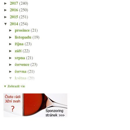
2017
(240)
►
2016
(250)
►
2015
(251)
►
2014
(254)
▼
prosince
(21)
►
listopadu
(19)
►
října
(23)
►
září
(22)
►
srpna
(21)
►
července
(23)
►
června
(21)
►
května
(20)
▼
Vínem proti vodě
▼ Zobrazit vše
Na výletě u Weningera a Ráspiho
Souzený konzultant a šampaňské limity na chemii a ...
Červená bio maďarská směska a netradiční Pinot Bla...
Dotazník k výběru vín z Jižního svahu
Opilé ryby, fungicid na děti, světový obchod víny
Rozkvašený ryzlink a bezva italská směska
Vinná certifikace & boj proti podvodným vínům