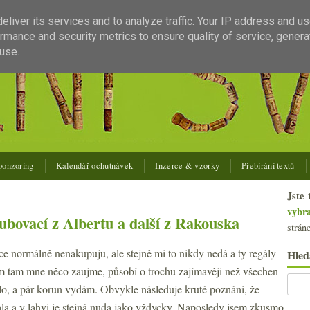
liver its services and to analyze traffic. Your IP address and u
rmance and security metrics to ensure quality of service, gener
use.
ponzoring
Kalendář ochutnávek
Inzerce & vzorky
Přebírání textů
Jste 
vybr
ubovací z Albertu a další z Rakouska
strán
e normálně nenakupuju, ale stejně mi to nikdy nedá a ty regály
Hled
 tam mne něco zaujme, působí o trochu zajímavěji než všechen
olo, a pár korun vydám. Obvykle následuje kruté poznání, že
ala a v lahvi je stejná nuda jako vždycky. Naposledy jsem zkusmo