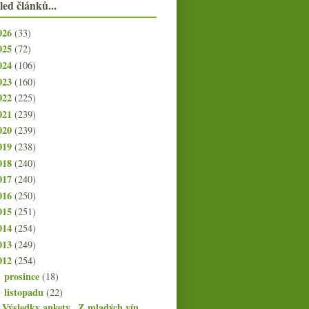
led článků...
026
(33)
025
(72)
024
(106)
023
(160)
022
(225)
021
(239)
020
(239)
019
(238)
018
(240)
017
(240)
016
(250)
015
(251)
014
(254)
013
(249)
012
(254)
prosince
(18)
►
listopadu
(22)
▼
Výsledky ankety „Z mladých vín