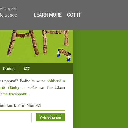
ser-agent
ate usage
LEARN MORE
GOT IT
Kontakt
RSS
tu poprvé?
oblíbené a
Podívejte se na
ané články
a staňte se fanouškem
na Facebooku
ek
.
áte konkrétní článek?