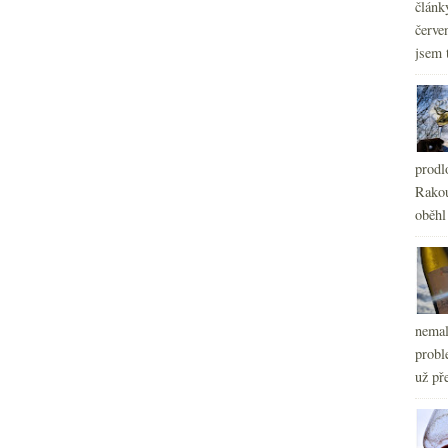
článk
červe
jsem 
prodl
Rakou
oběhl
nemal
probl
už pře