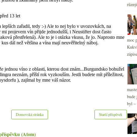
různý
2
►
2
►
moc p
2
►
Kukvi
2
►
zápis
2
►
maste
bude 
byl –
Domovská stránka
Starší příspěvek
příspěvku (Atom)