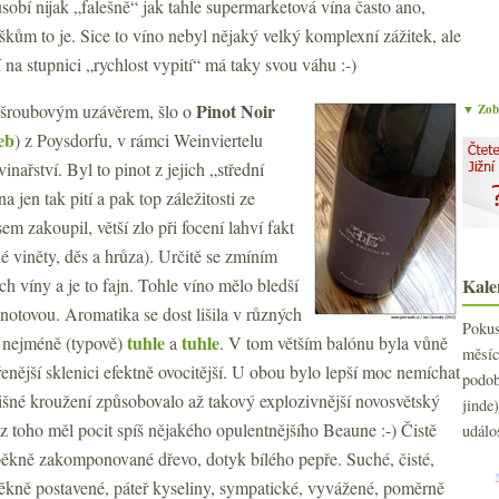
sobí nijak „falešně“ jak tahle supermarketová vína často ano,
uškům to je. Sice to víno nebyl nějaký velký komplexní zážitek, ale
 na stupnici „rychlost vypití“ má taky svou váhu :-)
Pinot Noir
d šroubovým uzávěrem, šlo o
▼ Zobr
eb
) z Poysdorfu, v rámci Weinviertelu
nařství. Byl to pinot z jejich „střední
a jen tak pití a pak top záležitosti ze
m zakoupil, větší zlo při focení lahví fakt
é viněty, děs a hrůza). Určitě se zmíním
ch víny a je to fajn. Tohle víno mělo bledší
Kale
otovou. Aromatika se dost lišila v různých
Poku
tuhle
tuhle
 nejméně (typově)
a
. V tom větším balónu byla vůně
měs
vřenější sklenici efektně ovocitější. U obou bylo lepší moc nemíchat
podo
ílišné kroužení způsobovalo až takový explozivnější novosvětský
jind
 z toho měl pocit spíš nějakého opulentnějšího Beaune :-) Čistě
událo
 pěkně zakomponované dřevo, dotyk bílého pepře. Suché, čisté,
 pěkně postavené, páteř kyseliny, sympatické, vyvážené, poměrně