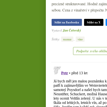
precizně strukturované. Hodně zajíma
sebou. Cena z vinařství v přepočtu 3
Sdílet na Facebooku
Sdílet na X
Vystavil
Jan Čeřovský
Štítky:
,
recenze
víno
Podpořte svého oblíbe