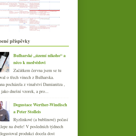
2012
Uzrálý Alibernet od Františka
Mádla, degustace sor...
Burčák, mladá vína, hodnocení
ryzlinků…
Cupano, Brunello s dotykem
Francie
bené příspěvky
O trpící ale chápavé manželce
Novozélandský pinot šroubovací z
Bulharské „území nikoho“ a
Albertu a další z...
něco k medvědovi
Champagne Fleury aneb
Začátkem června jsem se tu
biodynamické bubliny
Výsledky ankety „Plošný zákaz
val o třech vínech z Bulharska.
kouření v restaurací...
na pocházela z vinařství Damianitza ,
října
(23)
ě jako dnešní vzorek, a pro...
►
září
(19)
►
Degustace Werther-Windisch
srpna
(23)
►
a Peter Stolleis
července
(20)
►
června
Ryzlinkové (a bublinové) počasí
(21)
►
klepe na dveře! V posledních týdnech
května
(21)
►
degustoval produkci docela dost
dubna
(20)
►