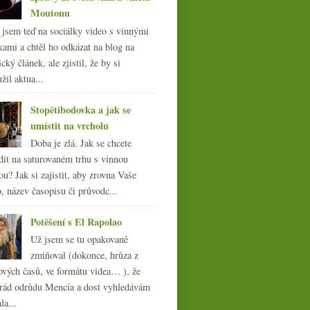
Moutonu
l jsem teď na sociálky video s vinnými
kami a chtěl ho odkázat na blog na
cký článek, ale zjistil, že by si
žil aktua...
Stopětibodovka a jak se
umístit na vrcholu
Doba je zlá. Jak se chcete
dit na saturovaném trhu s vinnou
ou? Jak si zajistit, aby zrovna Vaše
, název časopisu či průvodc...
Potěšení s El Rapolao
Už jsem se tu opakovaně
zmiňoval (dokonce, hrůza z
ových časů, ve formátu videa… ), že
ád odrůdu Mencía a dost vyhledávám
la...