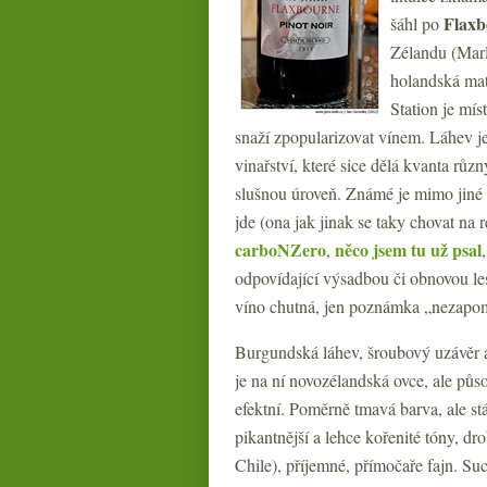
Flaxb
šáhl po
Zélandu (Marl
holandská mat
Station je mís
snaží zpopularizovat vínem. Láhev 
vinařství, které sice dělá kvanta různ
slušnou úroveň. Známé je mimo jiné 
jde (ona jak jinak se taky chovat na
carboNZero
něco jsem tu už psal
,
odpovídající výsadbou či obnovou lesů
víno chutná, jen poznámka „nezapom
Burgundská láhev, šroubový uzávěr a
je na ní novozélandská ovce, ale půs
efektní. Poměrně tmavá barva, ale stá
pikantnější a lehce kořenité tóny, d
Chile), příjemné, přímočaře fajn. Suc