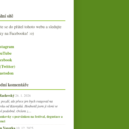
lní sítě
jte se do přátel tohoto webu a sledujte
ky na Facebooku! :o)
stagram
uTube
cebook
(Twitter)
stodon
ední komentáře
 Raclavský
26. 1. 2026
 pozdě, ale přece jen bych reagoval na
vku od Kasnyiků. Hodnotil jsem ji vloni ve
vě podobně. Ovšem z…
ankovky s pozvánkou na festival, degustace a
enci
am Vaverka
10. 12. 2025