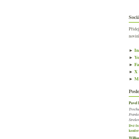
Sociá
Přide
novin
►
In
►
Yo
►
Fa
►
X 
►
Ma
Posl
Pavel
Trochu
Franko
Streko
Dvě fr
konfer
Willi