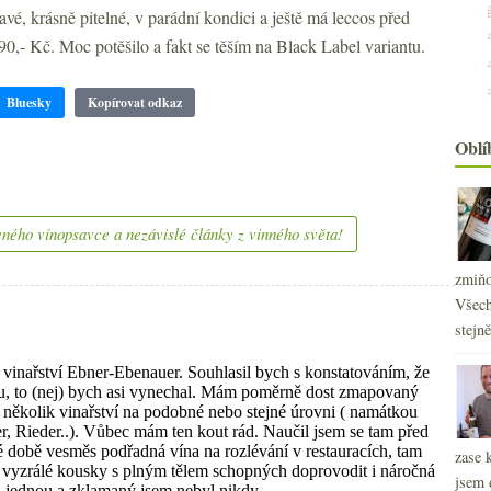
vé, krásně pitelné, v parádní kondici a ještě má leccos před
90,- Kč. Moc potěšilo a fakt se těším na Black Label variantu.
Bluesky
Kopírovat odkaz
Oblí
ného vínopsavce a nezávislé články z vinného světa!
zmiňo
Všech
stejn
zase 
jsem 