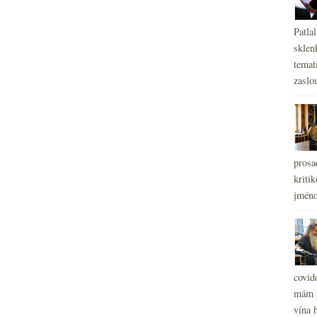
Patla
sklen
temati
zaslou
prosa
kritik
jméno
covid
mám r
vína h