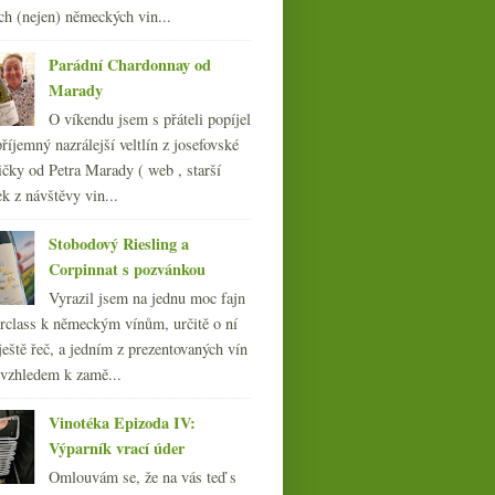
ch (nejen) německých vin...
března
(23)
►
února
(21)
►
Parádní Chardonnay od
ledna
(23)
►
Marady
011
(252)
O víkendu jsem s přáteli popíjel
010
(249)
říjemný nazrálejší veltlín z josefovské
009
(249)
čky od Petra Marady ( web , starší
008
(270)
ek z návštěvy vin...
007
(108)
Stobodový Riesling a
Corpinnat s pozvánkou
Vyrazil jsem na jednu moc fajn
rclass k německým vínům, určitě o ní
ještě řeč, a jedním z prezentovaných vín
 vzhledem k zamě...
Vinotéka Epizoda IV:
Výparník vrací úder
Omlouvám se, že na vás teď s