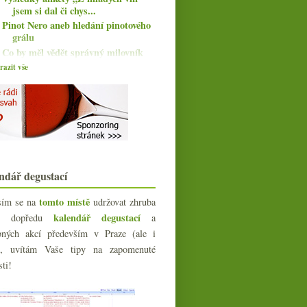
jsem si dal či chys...
Pinot Nero aneb hledání pinotového
grálu
Co by měl vědět správný milovník
vín
azit vše
Crémant s uměním a kusem vinice
Rebula kontra Jakot
Kouzlo starých ročníků
Vínomilci pivem nepohrdnou
Naposledy mlaďoši a jedno starší
Španělsko
Fotoprůlet světem žlutých a
ndář degustací
oranžových vín
Špigle podzimní s pár fotkami
tomto místě
sím se na
udržovat zhruba
Výsledky ankety „Z pálenek si
kalendář degustací
íc dopředu
a
nejraději dám“
bných akcí především v Praze (ale i
Le Beaujolais nouveau 2012 est
arrivé!
e), uvítám Vaše tipy na zapomenuté
O odlepování vinět
sti!
Něco málo mladých vín s „Cuvée
Kyselé Lužiny“
Blanc de Champagne Exhibition