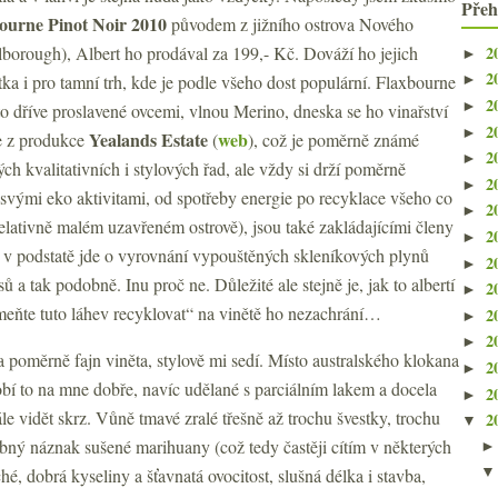
Přeh
ourne Pinot Noir 2010
původem z jižního ostrova Nového
2
borough), Albert ho prodával za 199,- Kč. Dováží ho jejich
►
2
ka i pro tamní trh, kde je podle všeho dost populární. Flaxbourne
►
2
►
to dříve proslavené ovcemi, vlnou Merino, dneska se ho vinařství
2
►
Yealands Estate
web
je z produkce
(
), což je poměrně známé
2
►
ých kvalitativních i stylových řad, ale vždy si drží poměrně
2
►
svými eko aktivitami, od spotřeby energie po recyklace všeho co
2
►
 relativně malém uzavřeném ostrově), jsou také zakládajícími členy
2
►
, v podstatě jde o vyrovnání vypouštěných skleníkových plynů
2
►
 a tak podobně. Inu proč ne. Důležité ale stejně je, jak to albertí
2
►
eňte tuto láhev recyklovat“ na vinětě ho nezachrání…
2
►
2
►
 poměrně fajn viněta, stylově mi sedí. Místo australského klokana
2
►
obí to na mne dobře, navíc udělané s parciálním lakem a docela
2
►
le vidět skrz. Vůně tmavé zralé třešně až trochu švestky, trochu
2
▼
robný náznak sušené marihuany (což tedy častěji cítím v některých
hé, dobrá kyseliny a šťavnatá ovocitost, slušná délka i stavba,