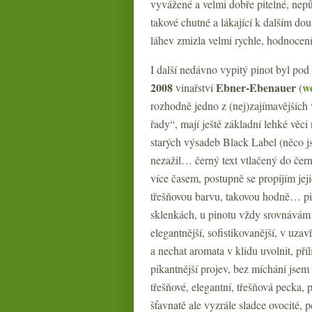
vyvážené a velmi dobře pitelné, nepů
takové chutné a lákající k dalším do
láhev zmizla velmi rychle, hodnocení
I další nedávno vypitý pinot byl po
2008
Ebner-Ebenauer
w
vinařství
(
rozhodně jedno z (nej)zajímavějších vi
řady“, mají ještě základní lehké věci n
starých výsadeb Black Label (něco jse
nezažil… černý text vtlačený do čern
více časem, postupně se propíjím jeji
třešňovou barvu, takovou hodně… pin
sklenkách, u pinotu vždy srovnávám
elegantnější, sofistikovanější, v uza
a nechat aromata v klidu uvolnit, př
pikantnější projev, bez míchání jsem
třešňové, elegantní, třešňová pecka,
šťavnatě ale vyzrále sladce ovocité,