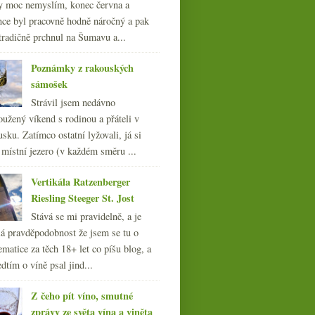
y moc nemyslím, konec června a
nce byl pracovně hodně náročný a pak
tradičně prchnul na Šumavu a...
Poznámky z rakouských
sámošek
Strávil jsem nedávno
oužený víkend s rodinou a přáteli v
sku. Zatímco ostatní lyžovali, já si
 místní jezero (v každém směru ...
Vertikála Ratzenberger
Riesling Steeger St. Jost
Stává se mi pravidelně, a je
á pravděpodobnost že jsem se tu o
ematice za těch 18+ let co píšu blog, a
dtím o víně psal jind...
Z čeho pít víno, smutné
zprávy ze světa vína a viněta