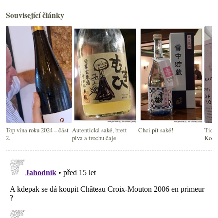
Související články
Top vína roku 2024 – část
Autentická saké, brett
Chci pít saké!
Tich
2.
piva a trochu čaje
Kosh