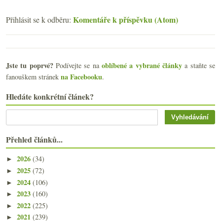
Komentáře k příspěvku (Atom)
Přihlásit se k odběru:
Jste tu poprvé?
oblíbené a vybrané články
Podívejte se na
a staňte se
na Facebooku
fanouškem stránek
.
Hledáte konkrétní článek?
Přehled článků...
2026
(34)
►
2025
(72)
►
2024
(106)
►
2023
(160)
►
2022
(225)
►
2021
(239)
►