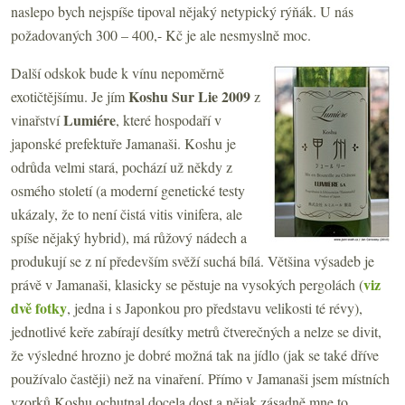
naslepo bych nejspíše tipoval nějaký netypický rýňák. U nás
požadovaných 300 – 400,- Kč je ale nesmyslně moc.
Další odskok bude k vínu nepoměrně
Koshu Sur Lie 2009
exotičtějšímu. Je jím
z
Lumiére
vinařství
, které hospodaří v
japonské prefektuře Jamanaši. Koshu je
odrůda velmi stará, pochází už někdy z
osmého století (a moderní genetické testy
ukázaly, že to není čistá vitis vinifera, ale
spíše nějaký hybrid), má růžový nádech a
produkují se z ní především svěží suchá bílá. Většina výsadeb je
viz
právě v Jamanaši, klasicky se pěstuje na vysokých pergolách (
dvě fotky
, jedna i s Japonkou pro představu velikosti té révy),
jednotlivé keře zabírají desítky metrů čtverečných a nelze se divit,
že výsledné hrozno je dobré možná tak na jídlo (jak se také dříve
používalo častěji) než na vinaření. Přímo v Jamanaši jsem místních
vzorků Koshu ochutnal docela dost a nějak zásadně mne to