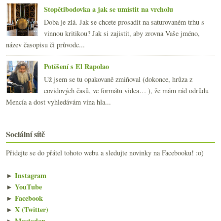
Stopětibodovka a jak se umístit na vrcholu
Doba je zlá. Jak se chcete prosadit na saturovaném trhu s
vinnou kritikou? Jak si zajistit, aby zrovna Vaše jméno,
název časopisu či průvodc...
Potěšení s El Rapolao
Už jsem se tu opakovaně zmiňoval (dokonce, hrůza z
covidových časů, ve formátu videa… ), že mám rád odrůdu
Mencía a dost vyhledávám vína hla...
Sociální sítě
Přidejte se do přátel tohoto webu a sledujte novinky na Facebooku! :o)
►
Instagram
►
YouTube
►
Facebook
►
X (Twitter)
►
Mastodon