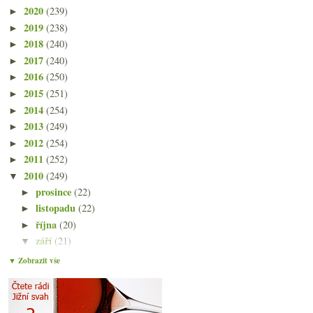
2020
(239)
►
2019
(238)
►
2018
(240)
►
2017
(240)
►
2016
(250)
►
2015
(251)
►
2014
(254)
►
2013
(249)
►
2012
(254)
►
2011
(252)
►
2010
(249)
▼
prosince
(22)
►
listopadu
(22)
►
října
(20)
►
září
(21)
▼
Úvod do saké I. – Výroba krok za krokem
▼ Zobrazit vše
Jazyková bariéra na talíři a ve sklence
První poznámky a fotky z Japonska
Odlétám, zaplačte…