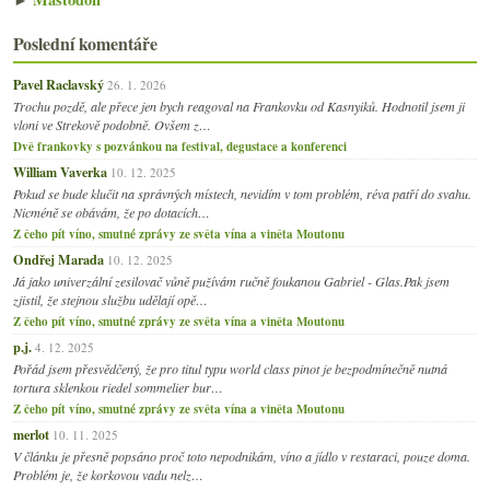
Poslední komentáře
Pavel Raclavský
26. 1. 2026
Trochu pozdě, ale přece jen bych reagoval na Frankovku od Kasnyiků. Hodnotil jsem ji
vloni ve Strekově podobně. Ovšem z…
Dvě frankovky s pozvánkou na festival, degustace a konferenci
William Vaverka
10. 12. 2025
Pokud se bude klučit na správných místech, nevidím v tom problém, réva patří do svahu.
Nicméně se obávám, že po dotacích…
Z čeho pít víno, smutné zprávy ze světa vína a viněta Moutonu
Ondřej Marada
10. 12. 2025
Já jako univerzální zesilovač vůně pužívám ručně foukanou Gabriel - Glas.Pak jsem
zjistil, že stejnou službu udělají opě…
Z čeho pít víno, smutné zprávy ze světa vína a viněta Moutonu
p.j.
4. 12. 2025
Pořád jsem přesvědčený, že pro titul typu world class pinot je bezpodmínečně nutná
tortura sklenkou riedel sommelier bur…
Z čeho pít víno, smutné zprávy ze světa vína a viněta Moutonu
merlot
10. 11. 2025
V článku je přesně popsáno proč toto nepodnikám, víno a jídlo v restaraci, pouze doma.
Problém je, že korkovou vadu nelz…