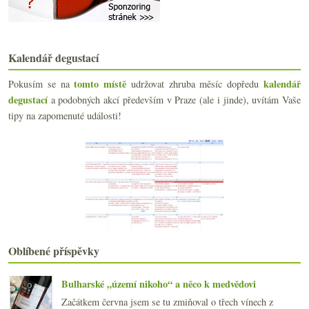
Začátek podzimu a dva fajn pinoty
Tajná vína, Na nože!, víno plné mezinárodního poro...
Cenově dostupnější a moc fajn šampaňské
Výsledky ankety „Z běžných (super)marketů má nejle...
Kalendář degustací
Narvaný víkend a víno ze stojanu jak u benzínky
Velké domény Burgundska přehledně
tomto místě
kalendář
Pokusím se na
udržovat zhruba měsíc dopředu
Opožděné sebeoslavné 3. výročí Jižního svahu
degustací
a podobných akcí především v Praze (ale i jinde), uvítám Vaše
Den otevřeného skladu u Neubauerů
tipy na zapomenuté události!
Dvě krabicovky a něco k pátečnímu burčáku
Dva červené pinoty, u kterých jsem si nebyl jist
Nalévání sektu, čištění zubů, WineMatch a Fénix
Dvě mladé červené krásky
Zahradní slavnost jiných vín
Výsledky ankety „Povolit alkohol za volantem?“
Sklípek, burčák, sázka a něco ze Slovenska
Vinná mapa supermarketů I. – Idea
Albariño, Koshu a La Croix Mouton
Oblíbené příspěvky
srpna
(22)
►
července
(14)
►
Bulharské „území nikoho“ a něco k medvědovi
června
(22)
►
Začátkem června jsem se tu zmiňoval o třech vínech z