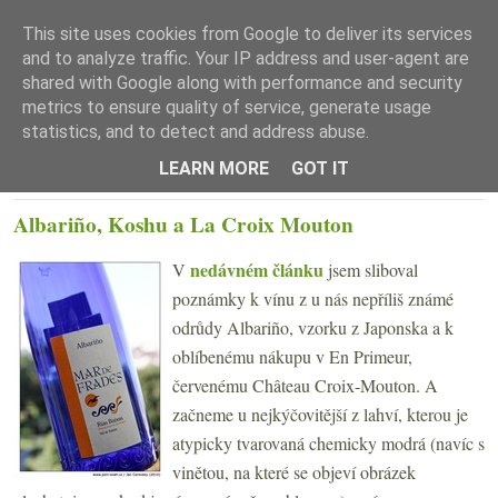
This site uses cookies from Google to deliver its services
and to analyze traffic. Your IP address and user-agent are
shared with Google along with performance and security
metrics to ensure quality of service, generate usage
statistics, and to detect and address abuse.
☰ Menu
LEARN MORE
GOT IT
STŘEDA 1. ZÁŘÍ 2010
Albariño, Koshu a La Croix Mouton
nedávném článku
V
jsem sliboval
poznámky k vínu z u nás nepříliš známé
odrůdy Albariño, vzorku z Japonska a k
oblíbenému nákupu v En Primeur,
červenému Château Croix-Mouton. A
začneme u nejkýčovitější z lahví, kterou je
atypicky tvarovaná chemicky modrá (navíc s
vinětou, na které se objeví obrázek