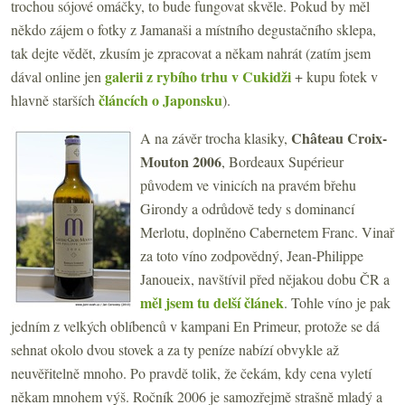
trochou sójové omáčky, to bude fungovat skvěle. Pokud by měl
někdo zájem o fotky z Jamanaši a místního degustačního sklepa,
tak dejte vědět, zkusím je zpracovat a někam nahrát (zatím jsem
galerii z rybího trhu v Cukidži
dával online jen
+ kupu fotek v
článcích o Japonsku
hlavně starších
).
Château Croix-
A na závěr trocha klasiky,
Mouton 2006
, Bordeaux Supérieur
původem ve vinicích na pravém břehu
Girondy a odrůdově tedy s dominancí
Merlotu, doplněno Cabernetem Franc. Vinař
za toto víno zodpovědný, Jean-Philippe
Janoueix, navštívil před nějakou dobu ČR a
měl jsem tu delší článek
. Tohle víno je pak
jedním z velkých oblíbenců v kampani En Primeur, protože se dá
sehnat okolo dvou stovek a za ty peníze nabízí obvykle až
neuvěřitelně mnoho. Po pravdě tolik, že čekám, kdy cena vyletí
někam mnohem výš. Ročník 2006 je samozřejmě strašně mladý a