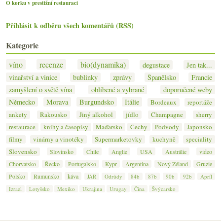
O korku v prestižní restauraci
Přihlásit k odběru všech komentářů (RSS)
Kategorie
víno
recenze
bio(dynamika)
degustace
Jen tak...
vinařství a vinice
bublinky
zprávy
Španělsko
Francie
zamyšlení o světě vína
oblíbené a vybrané
doporučené weby
Německo
Morava
Burgundsko
Itálie
Bordeaux
reportáže
ankety
Rakousko
Jiný alkohol
jídlo
Champagne
sherry
restaurace
knihy a časopisy
Maďarsko
Čechy
Podvody
Japonsko
filmy
vinárny a vinotéky
Supermarketovky
kuchyně
speciality
Slovensko
Slovinsko
Chile
Anglie
USA
Austrálie
video
Chorvatsko
Řecko
Portugalsko
Kypr
Argentina
Nový Zéland
Gruzie
Polsko
Rumunsko
káva
JAR
Odrůdy
84b
87b
90b
92b
Apríl
Izrael
Lotyšsko
Mexiko
Ukrajina
Urugay
Čína
Švýcarsko