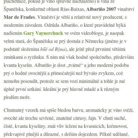
plachetnice, pokud je víno správně nachlazeno) u vína ze
Albariño 2007
Španělska, konkrétně oblasti Rías-Baixas,
vinařství
Mar de Frades
. Vinařství je větší a relativně nový producent, s
moderním závodem. Odrůda Albariño, o které pravidelně hýká
Gary Vaynerchuck
nadšením
ve svém videoblogu, je naopak
velmi stará, do Španělska se prý dostala z Německa (jméno je v
podstatě složenina
bílé od Rýna
), ale ještě před prvními většími
zmínkami o ryzlinku. S ním má však hodně společného, především
kvanta kyselin. Albariño je dost „tvárné“ a jeho moderní podoba
prý o hodně ovocitější a přímočařejší než bývalo zvykem, což
nemohu posoudit, protože se sem vozí minimálně a tohle je mé
úplně první setkání. Ideální je prý hlavně mladé a k různým
plodům moře.
Chutnatný vzorek má spíše bledou barvu, aromaticky je víno svěží,
ovocité ale trochu sevřené, znatelné citrusy, fajn. V chuti suché,
čisté, kvanta kyseliny, znát vliv ležení na kvasnicích, krémovost,
překvapivě plnější a důrazné, s delším dojezdem. Pěkně udělané,