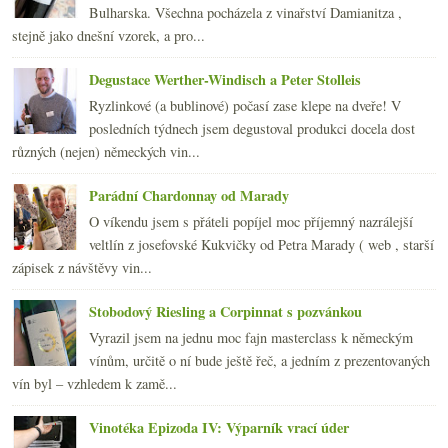
května
(21)
►
Bulharska. Všechna pocházela z vinařství Damianitza ,
dubna
(21)
►
stejně jako dnešní vzorek, a pro...
března
(24)
►
února
(20)
►
Degustace Werther-Windisch a Peter Stolleis
ledna
(20)
►
Ryzlinkové (a bublinové) počasí zase klepe na dveře! V
2009
(249)
►
posledních týdnech jsem degustoval produkci docela dost
2008
(270)
►
různých (nejen) německých vin...
2007
(108)
►
Parádní Chardonnay od Marady
O víkendu jsem s přáteli popíjel moc příjemný nazrálejší
veltlín z josefovské Kukvičky od Petra Marady ( web , starší
zápisek z návštěvy vin...
Stobodový Riesling a Corpinnat s pozvánkou
Vyrazil jsem na jednu moc fajn masterclass k německým
vínům, určitě o ní bude ještě řeč, a jedním z prezentovaných
vín byl – vzhledem k zamě...
Vinotéka Epizoda IV: Výparník vrací úder