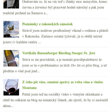
Omlouvám se, že na vás teď s články moc nemyslím, konec
června a července byl pracovně hodně náročný a pak jsem
tradičně prchnul na Šumavu a...
Poznámky z rakouských sámošek
Strávil jsem nedávno prodloužený víkend s rodinou a přáteli
v Rakousku. Zatímco ostatní lyžovali, já si oběhl místní
jezero (v každém směru ...
Vertikála Ratzenberger Riesling Steeger St. Jost
Stává se mi pravidelně, a je nemalá pravděpodobnost že
jsem se tu o problematice za těch 18+ let co píšu blog, a už
předtím o víně psal jind...
Z čeho pít víno, smutné zprávy ze světa vína a viněta
Moutonu
Patlal jsem teď na sociálky video s vinnými sklenkami a
chtěl ho odkázat na blog na tematický článek, ale zjistil, že by si zasloužil
aktua...