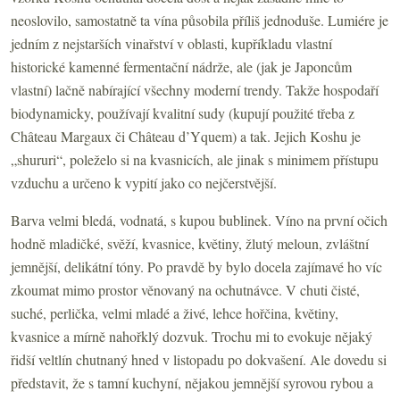
neoslovilo, samostatně ta vína působila příliš jednoduše. Lumiére je
jedním z nejstarších vinařství v oblasti, kupříkladu vlastní
historické kamenné fermentační nádrže, ale (jak je Japoncům
vlastní) lačně nabírající všechny moderní trendy. Takže hospodaří
biodynamicky, používají kvalitní sudy (kupují použité třeba z
Château Margaux či Château d’Yquem) a tak. Jejich Koshu je
„shururi“, poleželo si na kvasnicích, ale jinak s minimem přístupu
vzduchu a určeno k vypití jako co nejčerstvější.
Barva velmi bledá, vodnatá, s kupou bublinek. Víno na první očich
hodně mladičké, svěží, kvasnice, květiny, žlutý meloun, zvláštní
jemnější, delikátní tóny. Po pravdě by bylo docela zajímavé ho víc
zkoumat mimo prostor věnovaný na ochutnávce. V chuti čisté,
suché, perlička, velmi mladé a živé, lehce hořčina, květiny,
kvasnice a mírně nahořklý dozvuk. Trochu mi to evokuje nějaký
řidší veltlín chutnaný hned v listopadu po dokvašení. Ale dovedu si
představit, že s tamní kuchyní, nějakou jemnější syrovou rybou a