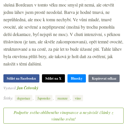
slušná Bordeaux v tomto věku moc smysl pít nemá, ale otevřít
jednu láhev jsem prostě neodolal. Barva je hodně tmavá, ne
neprůhledná, ale moc k tomu nechybí. Ve vůni mladé, tmavě
ovocité, ale sevřené a nepřipravené (možná by trochu pomohla
delší dekantace, byť nejspíš ne moc). V chuti intenzivní, s pěknou
tříslovinou (je tam, ale skvěle zakomponovaná), opět temně ovocité,
strukturované a na cestě, za pár let to bude úžasné pití. Tahle láhev
byla otevřena příliš brzy, ale taková je holt daň za ověření, jak
naložit s těmi dalšími.
Sdílet na Facebooku
Sdílet na X
Bluesky
Kopírovat odkaz
Vystavil
Jan Čeřovský
Štítky:
,
,
,
degustace
Japonsko
recenze
víno
Podpořte svého oblíbeného vínopsavce a nezávislé články z
vinného světa!