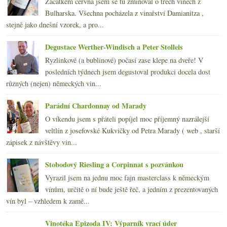
Začátkem června jsem se tu zmiňoval o třech vínech z
května
(21)
►
Bulharska. Všechna pocházela z vinařství Damianitza ,
dubna
(21)
►
stejně jako dnešní vzorek, a pro...
března
(24)
►
února
(20)
►
Degustace Werther-Windisch a Peter Stolleis
ledna
(20)
►
Ryzlinkové (a bublinové) počasí zase klepe na dveře! V
2009
(249)
►
posledních týdnech jsem degustoval produkci docela dost
2008
(270)
►
různých (nejen) německých vin...
2007
(108)
►
Parádní Chardonnay od Marady
O víkendu jsem s přáteli popíjel moc příjemný nazrálejší
veltlín z josefovské Kukvičky od Petra Marady ( web , starší
zápisek z návštěvy vin...
Stobodový Riesling a Corpinnat s pozvánkou
Vyrazil jsem na jednu moc fajn masterclass k německým
vínům, určitě o ní bude ještě řeč, a jedním z prezentovaných
vín byl – vzhledem k zamě...
Vinotéka Epizoda IV: Výparník vrací úder