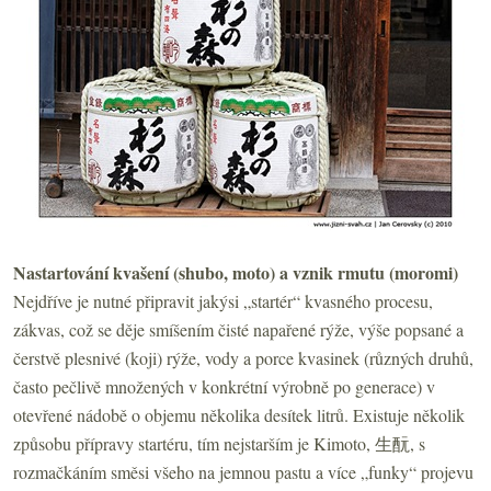
Nastartování kvašení (shubo, moto) a vznik rmutu (moromi)
Nejdříve je nutné připravit jakýsi „startér“ kvasného procesu,
zákvas, což se děje smíšením čisté napařené rýže, výše popsané a
čerstvě plesnivé (koji) rýže, vody a porce kvasinek (různých druhů,
často pečlivě množených v konkrétní výrobně po generace) v
otevřené nádobě o objemu několika desítek litrů. Existuje několik
způsobu přípravy startéru, tím nejstarším je Kimoto, 生酛, s
rozmačkáním směsi všeho na jemnou pastu a více „funky“ projevu