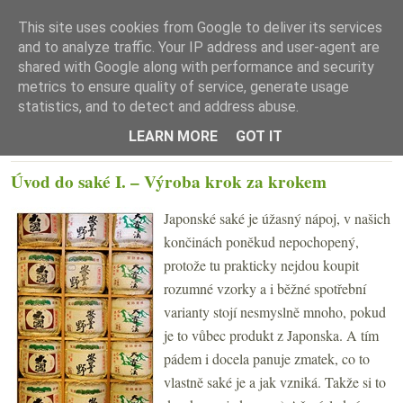
This site uses cookies from Google to deliver its services
and to analyze traffic. Your IP address and user-agent are
shared with Google along with performance and security
metrics to ensure quality of service, generate usage
statistics, and to detect and address abuse.
☰ Menu
LEARN MORE
GOT IT
ČTVRTEK 30. ZÁŘÍ 2010
Úvod do saké I. – Výroba krok za krokem
Japonské saké je úžasný nápoj, v našich
končinách poněkud nepochopený,
protože tu prakticky nejdou koupit
rozumné vzorky a i běžné spotřební
varianty stojí nesmyslně mnoho, pokud
je to vůbec produkt z Japonska. A tím
pádem i docela panuje zmatek, co to
vlastně saké je a jak vzniká. Takže si to