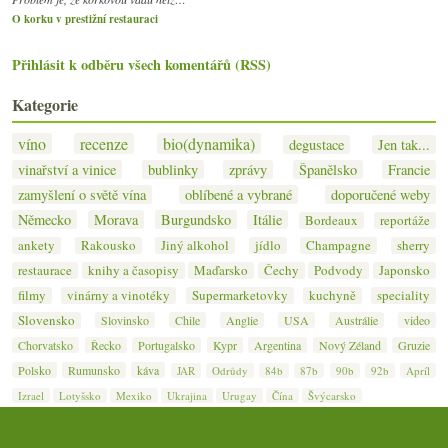
O korku v prestižní restauraci
Přihlásit k odběru všech komentářů (RSS)
Kategorie
víno
recenze
bio(dynamika)
degustace
Jen tak...
vinařství a vinice
bublinky
zprávy
Španělsko
Francie
zamyšlení o světě vína
oblíbené a vybrané
doporučené weby
Německo
Morava
Burgundsko
Itálie
Bordeaux
reportáže
ankety
Rakousko
Jiný alkohol
jídlo
Champagne
sherry
restaurace
knihy a časopisy
Maďarsko
Čechy
Podvody
Japonsko
filmy
vinárny a vinotéky
Supermarketovky
kuchyně
speciality
Slovensko
Slovinsko
Chile
Anglie
USA
Austrálie
video
Chorvatsko
Řecko
Portugalsko
Kypr
Argentina
Nový Zéland
Gruzie
Polsko
Rumunsko
káva
JAR
Odrůdy
84b
87b
90b
92b
Apríl
Izrael
Lotyšsko
Mexiko
Ukrajina
Urugay
Čína
Švýcarsko