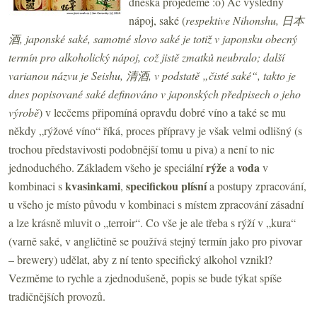
dneska projedeme :o) Ač výsledný
nápoj, saké (
respektive Nihonshu,
日本
酒, japonské saké, samotné slovo saké je totiž v japonsku obecný
termín pro alkoholický nápoj, což jistě zmatků neubralo; další
varianou názvu je Seishu,
清酒, v podstatě „čisté saké“, takto je
dnes popisované saké definováno v japonských předpisech o jeho
výrobě
) v lecčems připomíná opravdu dobré víno a také se mu
někdy „rýžové víno“ říká, proces přípravy je však velmi odlišný (s
trochou představivosti podobnější tomu u piva) a není to nic
rýže
voda
jednoduchého. Základem všeho je speciální
a
v
kvasinkami
specifickou plísní
kombinaci s
,
a postupy zpracování,
u všeho je místo původu v kombinaci s místem zpracování zásadní
a lze krásně mluvit o „terroir“. Co vše je ale třeba s rýží v „kura“
(varně saké, v angličtině se používá stejný termín jako pro pivovar
– brewery) udělat, aby z ní tento specifický alkohol vznikl?
Vezměme to rychle a zjednodušeně, popis se bude týkat spíše
tradičnějších provozů.