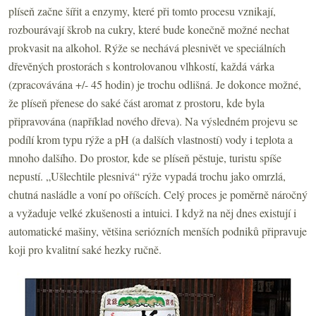
plíseň začne šířit a enzymy, které při tomto procesu vznikají,
rozbourávají škrob na cukry, které bude konečně možné nechat
prokvasit na alkohol. Rýže se nechává plesnivět ve speciálních
dřevěných prostorách s kontrolovanou vlhkostí, každá várka
(zpracovávána +/- 45 hodin) je trochu odlišná. Je dokonce možné,
že plíseň přenese do saké část aromat z prostoru, kde byla
připravována (například nového dřeva). Na výsledném projevu se
podílí krom typu rýže a pH (a dalších vlastností) vody i teplota a
mnoho dalšího. Do prostor, kde se plíseň pěstuje, turistu spíše
nepustí. „Ušlechtile plesnivá“ rýže vypadá trochu jako omrzlá,
chutná nasládle a voní po oříšcích. Celý proces je poměrně náročný
a vyžaduje velké zkušenosti a intuici. I když na něj dnes existují i
automatické mašiny, většina seriózních menších podniků připravuje
koji pro kvalitní saké hezky ručně.