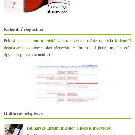
Začátek podzimu a dva fajn pinoty
Tajná vína, Na nože!, víno plné mezinárodního poro...
Cenově dostupnější a moc fajn šampaňské
Výsledky ankety „Z běžných (super)marketů má nejle...
Kalendář degustací
Narvaný víkend a víno ze stojanu jak u benzínky
Velké domény Burgundska přehledně
tomto místě
kalendář
Pokusím se na
udržovat zhruba měsíc dopředu
Opožděné sebeoslavné 3. výročí Jižního svahu
degustací
a podobných akcí především v Praze (ale i jinde), uvítám Vaše
Den otevřeného skladu u Neubauerů
tipy na zapomenuté události!
Dvě krabicovky a něco k pátečnímu burčáku
Dva červené pinoty, u kterých jsem si nebyl jist
Nalévání sektu, čištění zubů, WineMatch a Fénix
Dvě mladé červené krásky
Zahradní slavnost jiných vín
Výsledky ankety „Povolit alkohol za volantem?“
Sklípek, burčák, sázka a něco ze Slovenska
Vinná mapa supermarketů I. – Idea
Albariño, Koshu a La Croix Mouton
Oblíbené příspěvky
srpna
(22)
►
července
(14)
►
Bulharské „území nikoho“ a něco k medvědovi
června
(22)
►