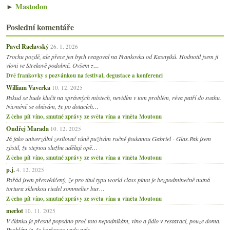
►
Mastodon
Poslední komentáře
Pavel Raclavský
26. 1. 2026
Trochu pozdě, ale přece jen bych reagoval na Frankovku od Kasnyiků. Hodnotil jsem ji
vloni ve Strekově podobně. Ovšem z…
Dvě frankovky s pozvánkou na festival, degustace a konferenci
William Vaverka
10. 12. 2025
Pokud se bude klučit na správných místech, nevidím v tom problém, réva patří do svahu.
Nicméně se obávám, že po dotacích…
Z čeho pít víno, smutné zprávy ze světa vína a viněta Moutonu
Ondřej Marada
10. 12. 2025
Já jako univerzální zesilovač vůně pužívám ručně foukanou Gabriel - Glas.Pak jsem
zjistil, že stejnou službu udělají opě…
Z čeho pít víno, smutné zprávy ze světa vína a viněta Moutonu
p.j.
4. 12. 2025
Pořád jsem přesvědčený, že pro titul typu world class pinot je bezpodmínečně nutná
tortura sklenkou riedel sommelier bur…
Z čeho pít víno, smutné zprávy ze světa vína a viněta Moutonu
merlot
10. 11. 2025
V článku je přesně popsáno proč toto nepodnikám, víno a jídlo v restaraci, pouze doma.
Problém je, že korkovou vadu nelz…