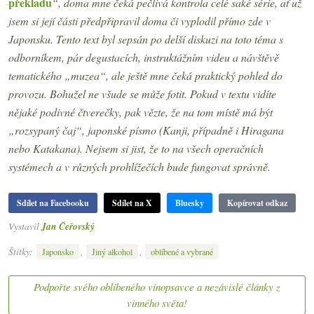
překladu
“, doma mne čeká pečlivá kontrola celé saké série, ať už
jsem si její části předpřipravil doma či vyplodil přímo zde v
Japonsku. Tento text byl sepsán po delší diskuzi na toto téma s
odborníkem, pár degustacích, instruktážním videu a návštěvě
tematického „muzea“, ale ještě mne čeká praktický pohled do
provozu. Bohužel ne všude se může fotit. Pokud v textu vidíte
nějaké podivné čtverečky, pak vězte, že na tom místě má být
„rozsypaný čaj“, japonské písmo (Kanji, případně i Hiragana
nebo Katakana). Nejsem si jist, že to na všech operačních
systémech a v různých prohlížečích bude fungovat správně.
Sdílet na Facebooku
Sdílet na X
Bluesky
Kopírovat odkaz
Vystavil
Jan Čeřovský
Štítky:
,
,
Japonsko
Jiný alkohol
oblíbené a vybrané
Podpořte svého oblíbeného vínopsavce a nezávislé články z
vinného světa!