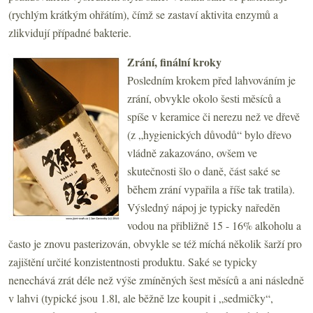
(rychlým krátkým ohřátím), čímž se zastaví aktivita enzymů a
zlikvidují případné bakterie.
Zrání, finální kroky
Posledním krokem před lahvováním je
zrání, obvykle okolo šesti měsíců a
spíše v keramice či nerezu než ve dřevě
(z „hygienických důvodů“ bylo dřevo
vládně zakazováno, ovšem ve
skutečnosti šlo o daně, část saké se
během zrání vypařila a říše tak tratila).
Výsledný nápoj je typicky naředěn
vodou na přibližně 15 - 16% alkoholu a
často je znovu pasterizován, obvykle se též míchá několik šarží pro
zajištění určité konzistentnosti produktu. Saké se typicky
nenechává zrát déle než výše zmíněných šest měsíců a ani následně
v lahvi (typické jsou 1.8l, ale běžně lze koupit i „sedmičky“,