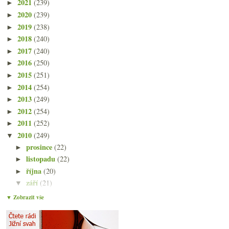
2021
(239)
►
2020
(239)
►
2019
(238)
►
2018
(240)
►
2017
(240)
►
2016
(250)
►
2015
(251)
►
2014
(254)
►
2013
(249)
►
2012
(254)
►
2011
(252)
►
2010
(249)
▼
prosince
(22)
►
listopadu
(22)
►
října
(20)
►
září
(21)
▼
Úvod do saké I. – Výroba krok za krokem
▼ Zobrazit vše
Jazyková bariéra na talíři a ve sklence
První poznámky a fotky z Japonska
Odlétám, zaplačte…