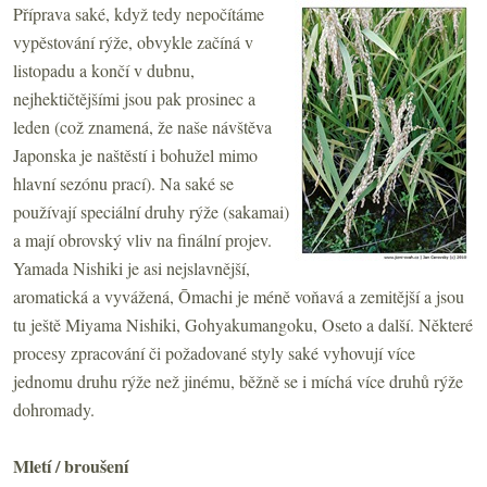
Příprava saké, když tedy nepočítáme
vypěstování rýže, obvykle začíná v
listopadu a končí v dubnu,
nejhektičtějšími jsou pak prosinec a
leden (což znamená, že naše návštěva
Japonska je naštěstí i bohužel mimo
hlavní sezónu prací). Na saké se
používají speciální druhy rýže (sakamai)
a mají obrovský vliv na finální projev.
Yamada Nishiki je asi nejslavnější,
aromatická a vyvážená, Ōmachi je méně voňavá a zemitější a jsou
tu ještě Miyama Nishiki, Gohyakumangoku, Oseto a další. Některé
procesy zpracování či požadované styly saké vyhovují více
jednomu druhu rýže než jinému, běžně se i míchá více druhů rýže
dohromady.
Mletí / broušení