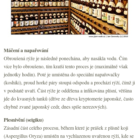
Máčení a napařování
Obroušená rýže je následně ponechána, aby nasákla vodu. Čím
více bylo obroušeno, tím kratší tento proces je (maximálně však
jednotky hodin). Poté je umístěna do speciální napařovačky
(koshiki), proud horké páry stoupá odspodu a prochází rýží, čímž ji
v podstatě uvaří. Část rýže je oddělena a infikována plísní, většina
jde do kvasných tanků (dříve ze dřeva kryptomerie japonské, často
chybně zvané japonský cedr, dnes spíše nerezových).
Plesnivění (seigiku)
Zásadní část celého procesu, během které je prášek z plísně koji
(Aspergillus Oryza) umístěn na vychlazenou uvařenou rýži, kde se