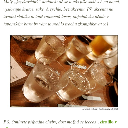
Malý „jazykovědný“ dodatek: ač se u nás píše saké s é na konci,
vyslovujte krátce, sake. A rychle, bez akcentu. Při akcentu na
úvodní slabiku to totiž znamená losos, objednávku někde v
japonském baru by vám to mohlo trochu zkomplikovat :o)
ztratilo v
P.S. Omluvte případné chyby, dost možná se leccos „