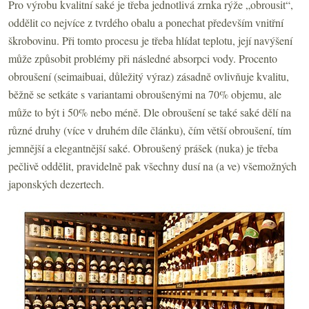
Pro výrobu kvalitní saké je třeba jednotlivá zrnka rýže „obrousit“,
oddělit co nejvíce z tvrdého obalu a ponechat především vnitřní
škrobovinu. Při tomto procesu je třeba hlídat teplotu, její navýšení
může způsobit problémy při následné absorpci vody. Procento
obroušení (seimaibuai, důležitý výraz) zásadně ovlivňuje kvalitu,
běžně se setkáte s variantami obroušenými na 70% objemu, ale
může to být i 50% nebo méně. Dle obroušení se také saké dělí na
různé druhy (více v druhém díle článku), čím větší obroušení, tím
jemnější a elegantnější saké. Obroušený prášek (nuka) je třeba
pečlivě oddělit, pravidelně pak všechny dusí na (a ve) všemožných
japonských dezertech.