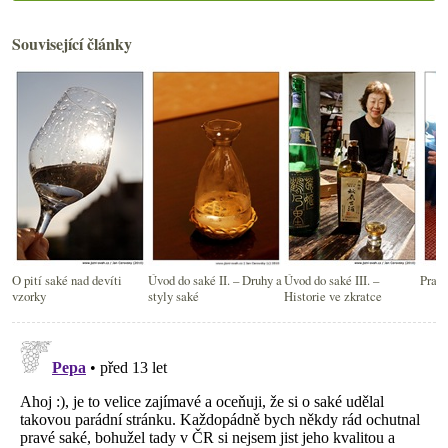
Související články
O pití saké nad devíti
Úvod do saké II. – Druhy a
Úvod do saké III. –
Praha
vzorky
styly saké
Historie ve zkratce