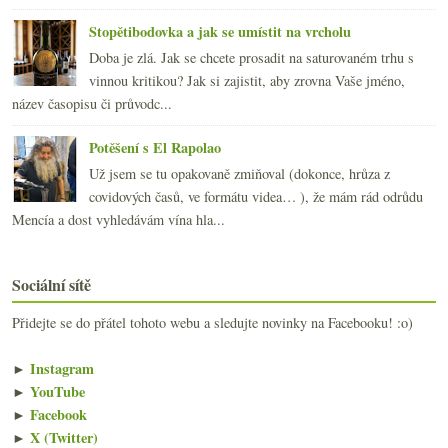
Stopětibodovka a jak se umístit na vrcholu
Doba je zlá. Jak se chcete prosadit na saturovaném trhu s
vinnou kritikou? Jak si zajistit, aby zrovna Vaše jméno,
název časopisu či průvodc...
Potěšení s El Rapolao
Už jsem se tu opakovaně zmiňoval (dokonce, hrůza z
covidových časů, ve formátu videa… ), že mám rád odrůdu
Mencía a dost vyhledávám vína hla...
Sociální sítě
Přidejte se do přátel tohoto webu a sledujte novinky na Facebooku! :o)
►
Instagram
►
YouTube
►
Facebook
►
X (Twitter)