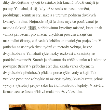
díky divočejšímu vývoji kvasinkových kmenů. Používanější je
postup Yamahai, 山廃, kdy už se směs na pastu nemění,
produkující zemitější styl saké a s určitým podílem divokých
kvasných kultur. Nejmodernější (a dnes nejvíce používaná) je
metoda Sokujō, 速醸, s přidáváním kyseliny mléčné, která jinak
vzniká přirozeně, pro značné urychlení procesu a zajištění
maximální čistoty, což vede k lehčím aromatickým projevům. V
průběhu následných dvou týdnů (u metody Sokujō, běžně
dvojnásobek u Yamahai) rýže hezky rozkvasí a kvasinky se
pořádně rozmnoží. Startér je přesunut do většího tanku a k němu je
postupně (třikrát v průběhu čtyř dní, každá várka objemem
dvojnásobek předchozí) přidána porce rýže, vody a koji. Tak
vznikne postupně (obvykle tři až čtyři týdny) kvasící rmut, jehož
vývoj a výsledný projev saké lze řídit kontrolou teploty. V závěru
fermentace se často přidává malé množství destilátu.