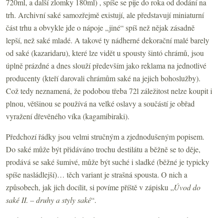
720ml, a další zlomky 180ml) , spíše se pije do roka od dodání na
trh. Archivní saké samozřejmě existují, ale představují miniaturní
část trhu a obvykle jde o nápoje „jiné“ spíš než nějak zásadně
lepší, než saké mladé. A takové ty nádherné dekorační malé barely
od saké (kazaridaru), které lze vidět u spousty šintó chrámů, jsou
úplně prázdné a dnes slouží především jako reklama na jednotlivé
producenty (kteří darovali chrámům saké na jejich bohoslužby).
Což tedy neznamená, že podobou třeba 72l záležitost nelze koupit i
plnou, většinou se používá na velké oslavy a součástí je obřad
vyražení dřevěného víka (kagamibiraki).
Předchozí řádky jsou velmi stručným a zjednodušeným popisem.
Do saké může být přidáváno trochu destilátu a běžně se to děje,
prodává se saké šumivé, může být suché i sladké (běžné je typicky
spíše nasládlejší)… těch variant je strašná spousta. O nich a
způsobech, jak jich docílit, si povíme příště v zápisku „
Úvod do
saké II. – druhy a styly saké
“.