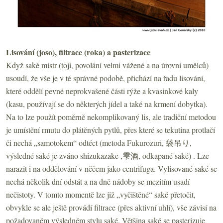
Lisování (joso), filtrace (roka) a pasterizace
Když saké mistr (tōji, povolání velmi vážené a na úrovni umělců)
usoudí, že vše je v té správné podobě, přichází na řadu lisování,
které oddělí pevné neprokvašené části rýže a kvasinkové kaly
(kasu, používají se do některých jídel a také na krmení dobytka).
Na to lze použít poměrně nekomplikovaný lis, ale tradiční metodou
je umístění rmutu do plátěných pytlů, přes které se tekutina protlačí
či nechá „samotokem“ odtéct (metoda Fukurozuri, 袋吊り,
výsledné saké je zváno shizukazake ,雫酒, odkapané saké) . Lze
narazit i na oddělování v něčem jako centrifuga. Vylisované saké se
nechá několik dní odstát a na dně nádoby se mezitím usadí
nečistoty. V tomto momentě lze již „vyčištěné“ saké přetočit,
obvykle se ale ještě provádí filtrace (přes aktivní uhlí), vše závisí na
požadovaném výsledném stylu saké. Většina saké se pasterizuje