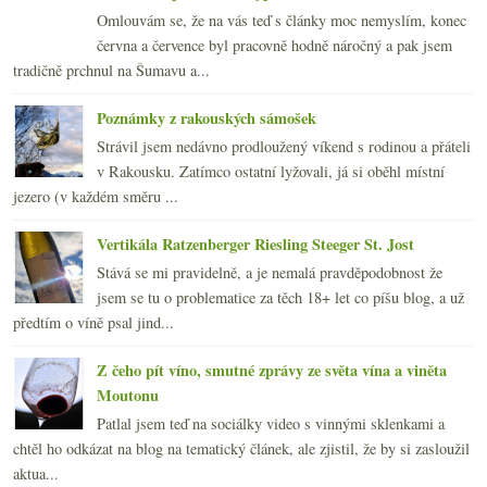
Omlouvám se, že na vás teď s články moc nemyslím, konec
června a července byl pracovně hodně náročný a pak jsem
tradičně prchnul na Šumavu a...
Poznámky z rakouských sámošek
Strávil jsem nedávno prodloužený víkend s rodinou a přáteli
v Rakousku. Zatímco ostatní lyžovali, já si oběhl místní
jezero (v každém směru ...
Vertikála Ratzenberger Riesling Steeger St. Jost
Stává se mi pravidelně, a je nemalá pravděpodobnost že
jsem se tu o problematice za těch 18+ let co píšu blog, a už
předtím o víně psal jind...
Z čeho pít víno, smutné zprávy ze světa vína a viněta
Moutonu
Patlal jsem teď na sociálky video s vinnými sklenkami a
chtěl ho odkázat na blog na tematický článek, ale zjistil, že by si zasloužil
aktua...