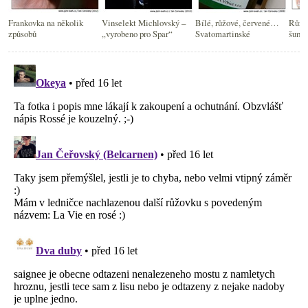
Frankovka na několik
Vinselekt Michlovský –
Bílé, růžové, červené…
Růžo
způsobů
„vyrobeno pro Spar“
Svatomartinské
šumiv