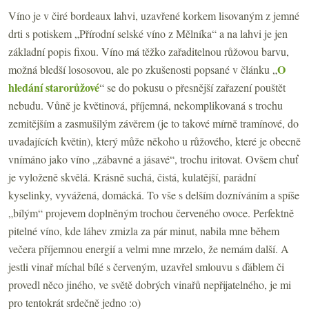
Víno je v čiré bordeaux lahvi, uzavřené korkem lisovaným z jemné
drti s potiskem „Přírodní selské víno z Mělníka“ a na lahvi je jen
základní popis fixou. Víno má těžko zařaditelnou růžovou barvu,
O
možná bledší lososovou, ale po zkušenosti popsané v článku „
hledání starorůžové
“ se do pokusu o přesnější zařazení pouštět
nebudu. Vůně je květinová, příjemná, nekomplikovaná s trochu
zemitějším a zasmušilým závěrem (je to takové mírně tramínové, do
uvadajících květin), který může někoho u růžového, které je obecně
vnímáno jako víno „zábavné a jásavé“, trochu iritovat. Ovšem chuť
je vyloženě skvělá. Krásně suchá, čistá, kulatější, parádní
kyselinky, vyvážená, domácká. To vše s delším dozníváním a spíše
„bílým“ projevem doplněným trochou červeného ovoce. Perfektně
pitelné víno, kde láhev zmizla za pár minut, nabila mne během
večera příjemnou energií a velmi mne mrzelo, že nemám další. A
jestli vinař míchal bílé s červeným, uzavřel smlouvu s ďáblem či
provedl něco jiného, ve světě dobrých vinařů nepřijatelného, je mi
pro tentokrát srdečně jedno :o)