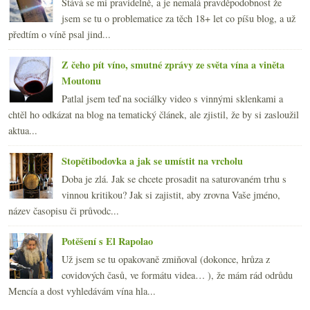
Stává se mi pravidelně, a je nemalá pravděpodobnost že
jsem se tu o problematice za těch 18+ let co píšu blog, a už
předtím o víně psal jind...
Z čeho pít víno, smutné zprávy ze světa vína a viněta
Moutonu
Patlal jsem teď na sociálky video s vinnými sklenkami a
chtěl ho odkázat na blog na tematický článek, ale zjistil, že by si zasloužil
aktua...
Stopětibodovka a jak se umístit na vrcholu
Doba je zlá. Jak se chcete prosadit na saturovaném trhu s
vinnou kritikou? Jak si zajistit, aby zrovna Vaše jméno,
název časopisu či průvodc...
Potěšení s El Rapolao
Už jsem se tu opakovaně zmiňoval (dokonce, hrůza z
covidových časů, ve formátu videa… ), že mám rád odrůdu
Mencía a dost vyhledávám vína hla...