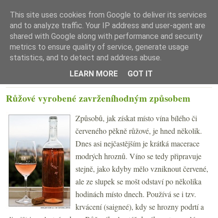
This site uses cookies from Google to deliver its services
and to analyze traffic. Your IP address and user-agent are
shared with Google along with performance and security
metrics to ensure quality of service, generate usage
statistics, and to detect and address abuse.
☰ Menu
LEARN MORE
GOT IT
ČTVRTEK 17. ČERVNA 2010
Růžové vyrobené zavrženíhodným způsobem
Způsobů, jak získat místo vína bílého či
červeného pěkně růžové, je hned několik.
Dnes asi nejčastějším je krátká macerace
modrých hroznů. Víno se tedy připravuje
stejně, jako kdyby mělo vzniknout červené,
ale ze slupek se mošt odstaví po několika
hodinách místo dnech. Používá se i tzv.
krvácení (saigneé), kdy se hrozny podrtí a