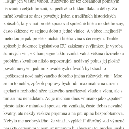
„lisují“ jen vlastní vahou. Růžového lze též dosáhnout pomalým
lisováním celých hroznů, za pečlivého hlídání tlaku a délky. Za
méně kvalitní se dnes považuje jeden z tradičních historických
způsobů, kdy vinař prostě zpracoval společně bílé a modré hrozny,
často sklízené ve stejnou dobu z jedné vinice. A vůbec „nejhorší“
metodou je pak prosté smíchání bílého vína s červeným. Tenhle
způsob je dokonce legislativou EU zakázaný (výjimkou je výroba
šumivých vín, v Champagne takto vzniká valná většina růžového a
problém s kvalitou nikdo nepozoruje), nedávný pokus jej plošně
povolit nevyšel, jedním z uváděných důvodů byl strach o
„poškození nově nabývaného dobrého jména růžových vín“. Moc
se mi to nelíbí, způsob přípravy bych řídil maximálně na úrovni
apelací a rozhodně něco takového nenařizoval všude a všem, ale s
tím asi nic nenadělám. Ač je míchání dnes vnímáno jako „špatné“,
přesto takto v minulosti spousta vín vznikala, často třebas nevalné
kvality, ale někdy veskrze příjemná a na pití úplně bezproblémová.
Nebylo nic neobvyklého, že vinař „vypláchl“ dřevěný sud výrazně
nasáklý červeným vínem již určeným k lahvování (či prodeji jinak)