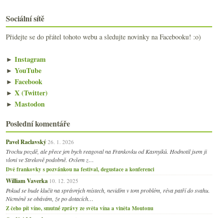
Sociální sítě
Přidejte se do přátel tohoto webu a sledujte novinky na Facebooku! :o)
►
Instagram
►
YouTube
►
Facebook
►
X (Twitter)
►
Mastodon
Poslední komentáře
Pavel Raclavský
26. 1. 2026
Trochu pozdě, ale přece jen bych reagoval na Frankovku od Kasnyiků. Hodnotil jsem ji
vloni ve Strekově podobně. Ovšem z…
Dvě frankovky s pozvánkou na festival, degustace a konferenci
William Vaverka
10. 12. 2025
Pokud se bude klučit na správných místech, nevidím v tom problém, réva patří do svahu.
Nicméně se obávám, že po dotacích…
Z čeho pít víno, smutné zprávy ze světa vína a viněta Moutonu