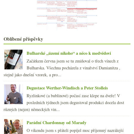
Výsledky ankety „Nakupujete Bordeaux v kampani En ...
Růžování s Petit Verdot ze Španělska
Egon Müller na Mosele a Slovensku
Krátké zamyšlení nad „vadnými“ lahvemi
Vinobraní.eu na konečné áčka
Ročník 2010, investice do šeďáku, vinné weby
Oblíbené příspěvky
Zvláštní Sicílie, klasická Rhôna a jedna růžovka
Tvrdošský Vranac aneb o vinných překvapeních
Bulharské „území nikoho“ a něco k medvědovi
Výsledky ankety „Cestujete letos za vínem do zahra...
Začátkem června jsem se tu zmiňoval o třech vínech z
Mladé i vyzrálé Ryzlinky a Pinoty od Rýna
Bulharska. Všechna pocházela z vinařství Damianitza ,
května
(21)
►
stejně jako dnešní vzorek, a pro...
dubna
(21)
►
března
(24)
►
Degustace Werther-Windisch a Peter Stolleis
února
(20)
►
Ryzlinkové (a bublinové) počasí zase klepe na dveře! V
ledna
(20)
►
posledních týdnech jsem degustoval produkci docela dost
2009
(249)
►
různých (nejen) německých vin...
2008
(270)
►
2007
(108)
►
Parádní Chardonnay od Marady
O víkendu jsem s přáteli popíjel moc příjemný nazrálejší