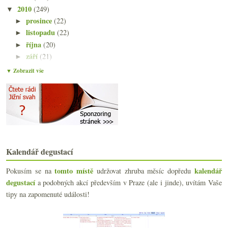
2010
(249)
▼
prosince
(22)
►
listopadu
(22)
►
října
(20)
►
září
(21)
►
srpna
(22)
►
▼ Zobrazit vše
července
(14)
►
června
(22)
▼
Výsledky ankety „Jste ochotni platit více za bio v...
Den s destiláty… i k večeři místo vína
O pití vína „jen tak“ s lahví Bordeaux
Úžasné fotky alkoholu na zeď
Blatnický Roháč, Ryzlink a temná Fratava
Kalendář degustací
O zrušené pokutě a ověřování pravosti vín
Autenticky, mladě a pouze z hroznů
tomto místě
kalendář
Pokusím se na
udržovat zhruba měsíc dopředu
Oslava s Talbotem 1971 a dalšími příjemnostmi
degustací
a podobných akcí především v Praze (ale i jinde), uvítám Vaše
Čtení na víkend a hádanka
tipy na zapomenuté události!
Růžové vyrobené zavrženíhodným způsobem
Salám pinďour, košt v tramvaji, radioaktivní apela...
Ryzlinky a báječné české kozí sýry