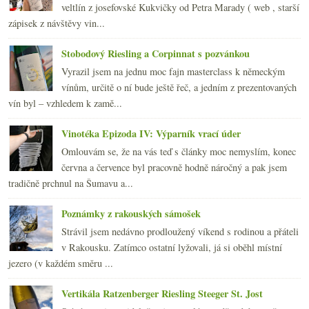
veltlín z josefovské Kukvičky od Petra Marady ( web , starší
zápisek z návštěvy vin...
Stobodový Riesling a Corpinnat s pozvánkou
Vyrazil jsem na jednu moc fajn masterclass k německým
vínům, určitě o ní bude ještě řeč, a jedním z prezentovaných
vín byl – vzhledem k zamě...
Vinotéka Epizoda IV: Výparník vrací úder
Omlouvám se, že na vás teď s články moc nemyslím, konec
června a července byl pracovně hodně náročný a pak jsem
tradičně prchnul na Šumavu a...
Poznámky z rakouských sámošek
Strávil jsem nedávno prodloužený víkend s rodinou a přáteli
v Rakousku. Zatímco ostatní lyžovali, já si oběhl místní
jezero (v každém směru ...
Vertikála Ratzenberger Riesling Steeger St. Jost