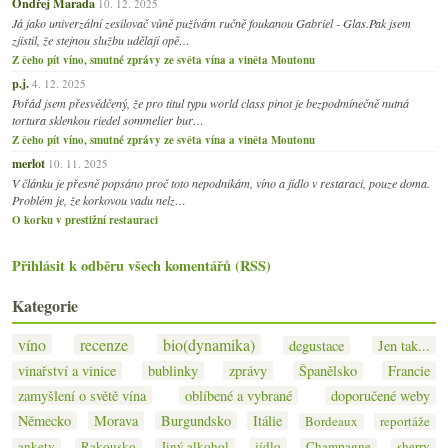
Ondřej Marada
10. 12. 2025
Já jako univerzální zesilovač vůně pužívám ručně foukanou Gabriel - Glas.Pak jsem
zjistil, že stejnou službu udělají opě…
Z čeho pít víno, smutné zprávy ze světa vína a viněta Moutonu
p.j.
4. 12. 2025
Pořád jsem přesvědčený, že pro titul typu world class pinot je bezpodmínečně nutná
tortura sklenkou riedel sommelier bur…
Z čeho pít víno, smutné zprávy ze světa vína a viněta Moutonu
merlot
10. 11. 2025
V článku je přesně popsáno proč toto nepodnikám, víno a jídlo v restaraci, pouze doma.
Problém je, že korkovou vadu nelz…
O korku v prestižní restauraci
Přihlásit k odběru všech komentářů (RSS)
Kategorie
víno
recenze
bio(dynamika)
degustace
Jen tak...
vinařství a vinice
bublinky
zprávy
Španělsko
Francie
zamyšlení o světě vína
oblíbené a vybrané
doporučené weby
Německo
Morava
Burgundsko
Itálie
Bordeaux
reportáže
ankety
Rakousko
Jiný alkohol
jídlo
Champagne
sherry