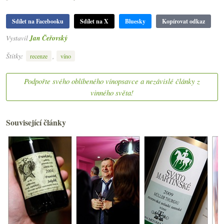
Sdílet na Facebooku
Sdílet na X
Bluesky
Kopírovat odkaz
Vystavil
Jan Čeřovský
Štítky:
,
recenze
víno
Podpořte svého oblíbeného vínopsavce a nezávislé články z
vinného světa!
Související články