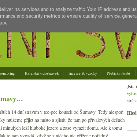
liver its services and to analyze traffic. Your IP address and u
rmance and security metrics to ensure quality of service, gener
use.
ponzoring
Kalendář ochutnávek
Inzerce & vzorky
Přebírání textů
Jste 
vybr
Šumavy…
strán
příštích 14 dní strávím v tee-pee kousek od Šumavy. Tedy alespoň
Hled
ky můžeme přijet na místo a zjistit, že tam po přívalových deštích
í minulých leží hluboké jezero a zase vyrazit domů. Ale k tomu
Jak to tam vypadá, když se z ničeho nic přižene pořádný