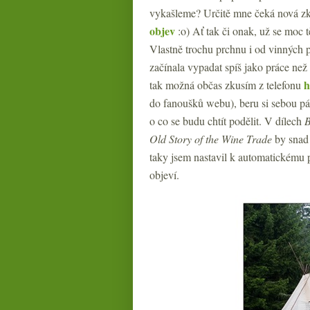
vykašleme? Určitě mne čeká nová zk
objev
:o) Ať tak či onak, už se moc t
Vlastně trochu prchnu i od vinných 
začínala vypadat spíš jako práce než
h
tak možná občas zkusím z telefonu
do fanoušků webu), beru si sebou pá
o co se budu chtít podělit. V dílech
B
Old Story of the Wine Trade
by snad 
taky jsem nastavil k automatickému p
objeví.