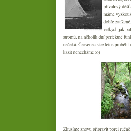
přívalový déšť
máme vyzkoušen
dobře zatížené.
velkých jak pa
stromů, na několik dní perfektně fun
nečeká. Červenec sice letos proběhl u
kazit nenecháme :o)
Zkusíme znovu připravit porci ručně