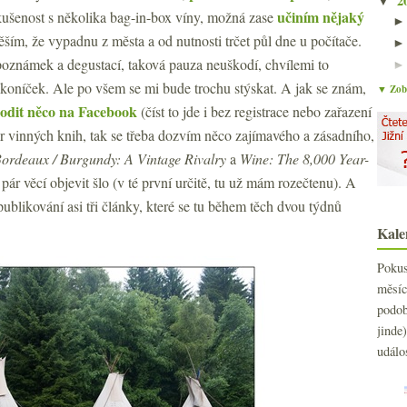
2
▼
učiním nějaký
ušenost s několika bag-in-box víny, možná zase
ěším, že vypadnu z města a od nutnosti trčet půl dne u počítače.
poznámek a degustací, taková pauza neuškodí, chvílemi to
 koníček. Ale po všem se mi bude trochu stýskat. A jak se znám,
▼ Zobr
odit něco na Facebook
(číst to jde i bez registrace nebo zařazení
r vinných knih, tak se třeba dozvím něco zajímavého a zásadního,
ordeaux / Burgundy: A Vintage Rivalry
a
Wine: The 8,000 Year-
pár věcí objevit šlo (v té první určitě, tu už mám rozečtenu). A
ublikování asi tři články, které se tu během těch dvou týdnů
Kale
Poku
měs
podo
jind
událo