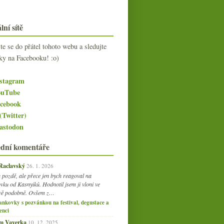
lní sítě
jte se do přátel tohoto webu a sledujte
ky na Facebooku! :o)
stagram
uTube
cebook
(Twitter)
stodon
ední komentáře
 Raclavský
26. 1. 2026
 pozdě, ale přece jen bych reagoval na
vku od Kasnyiků. Hodnotil jsem ji vloni ve
vě podobně. Ovšem z…
ankovky s pozvánkou na festival, degustace a
enci
am Vaverka
10. 12. 2025