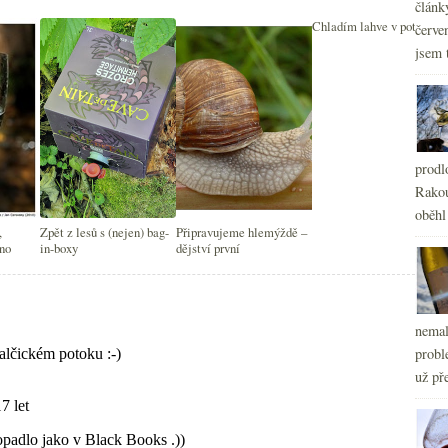
článk
Chladím lahve v potoce
červe
jsem 
prodl
Rakou
oběhl
,
Zpět z lesů s (nejen) bag-
Připravujeme hlemýždě –
áno
in-boxy
dějství první
nemal
probl
už pře