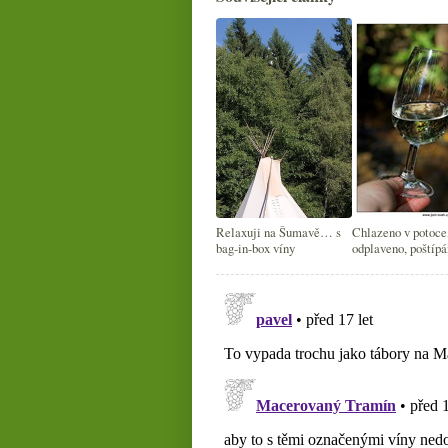
Relaxuji na Šumavě… s
Chlazeno v potoce
bag-in-box víny
odplaveno, poštíp