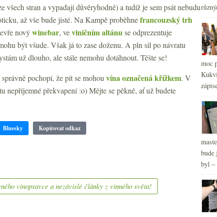
 ze všech stran a vypadají důvěryhodně) a tudíž je sem psát nebudu
různý
francouzský trh
oticku, až vše bude jisté. Na Kampě proběhne
winebar
viničním altánu
tevře nový
, ve
se odprezentuje
ohu být všude. Však já to zase doženu. A pln sil po návratu
ystám už dlouho, ale stále nemohu dotáhnout. Těšte se!
moc p
Kukvi
vína označená křížkem
 správně pochopí, že pít se mohou
. V
zápis
 nepříjemné překvapení :o) Mějte se pěkně, ať už budete
Bluesky
Kopírovat odkaz
maste
bude 
byl –
ného vínopsavce a nezávislé články z vinného světa!