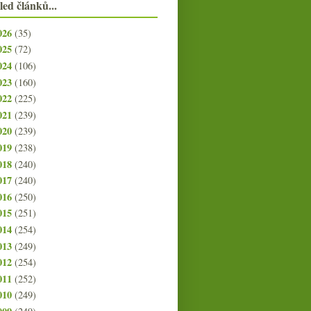
led článků...
026
(35)
025
(72)
024
(106)
023
(160)
022
(225)
021
(239)
020
(239)
019
(238)
018
(240)
017
(240)
016
(250)
015
(251)
014
(254)
013
(249)
012
(254)
011
(252)
010
(249)