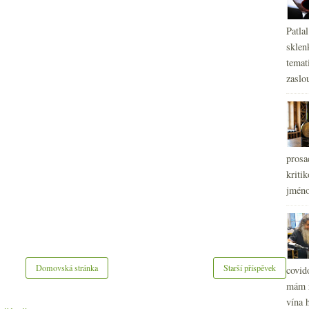
Patla
sklen
temati
zaslou
prosa
kritik
jméno
Domovská stránka
Starší příspěvek
covid
mám r
vína h