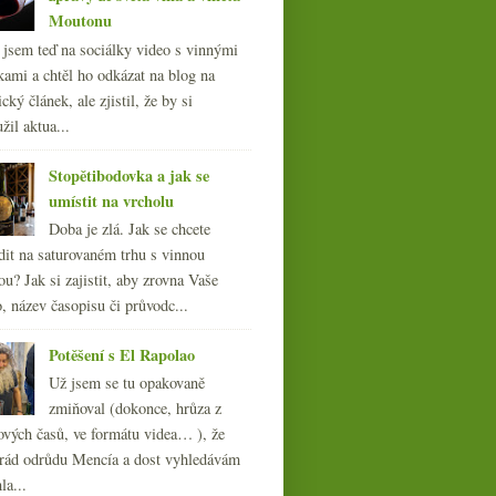
Moutonu
l jsem teď na sociálky video s vinnými
kami a chtěl ho odkázat na blog na
cký článek, ale zjistil, že by si
žil aktua...
Stopětibodovka a jak se
umístit na vrcholu
Doba je zlá. Jak se chcete
dit na saturovaném trhu s vinnou
ou? Jak si zajistit, aby zrovna Vaše
, název časopisu či průvodc...
Potěšení s El Rapolao
Už jsem se tu opakovaně
zmiňoval (dokonce, hrůza z
ových časů, ve formátu videa… ), že
ád odrůdu Mencía a dost vyhledávám
la...