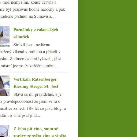
y moc nemyslím, konec června a
nce byl pracovně hodně náročný a pak
tradičně prchnul na Šumavu a...
Poznámky z rakouských
sámošek
Strávil jsem nedávno
oužený víkend s rodinou a přáteli v
sku. Zatímco ostatní lyžovali, já si
 místní jezero (v každém směru ...
Šnečí i vinný neúspěch
Vertikála Ratzenberger
Riesling Steeger St. Jost
Stává se mi pravidelně, a je
á pravděpodobnost že jsem se tu o
ematice za těch 18+ let co píšu blog, a
dtím o víně psal jind...
Z čeho pít víno, smutné
zprávy ze světa vína a viněta