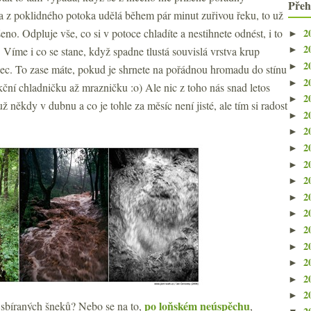
Přeh
 a z poklidného potoka udělá během pár minut zuřivou řeku, to už
2
o. Odpluje vše, co si v potoce chladíte a nestihnete odnést, i to
►
2
 Víme i co se stane, když spadne tlustá souvislá vrstva krup
►
2
►
lec. To zase máte, pokud je shrnete na pořádnou hromadu do stínu
2
►
kční chladničku až mrazničku :o) Ale nic z toho nás snad letos
2
►
ž někdy v dubnu a co je tohle za měsíc není jisté, ale tím si radost
2
►
2
►
2
►
2
►
2
►
2
►
2
►
2
►
2
►
2
►
2
►
2
►
po loňském neúspěchu
 sbíraných šneků? Nebo se na to,
,