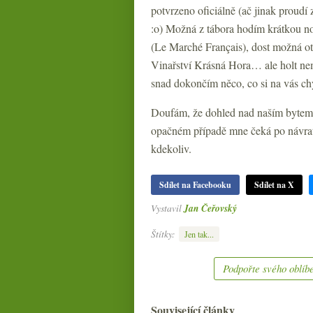
potvrzeno oficiálně (ač jinak proudí
:o) Možná z tábora hodím krátkou n
(Le Marché Français), dost možná o
Vinařství Krásná Hora… ale holt nem
snad dokončím něco, co si na vás ch
Doufám, že dohled nad naším bytem
opačném případě mne čeká po návratu
kdekoliv.
Sdílet na Facebooku
Sdílet na X
Vystavil
Jan Čeřovský
Štítky:
Jen tak...
Podpořte svého oblíbe
Související články