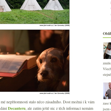
Oblí
zmiňo
Všech
stejn
2
►
2
►
é nepřítomnosti stalo něco zásadního. Dost možná i k vám
zase 
Decanteru
ydání
, ale zatím ještě nic z těch informací nemám
jsem 