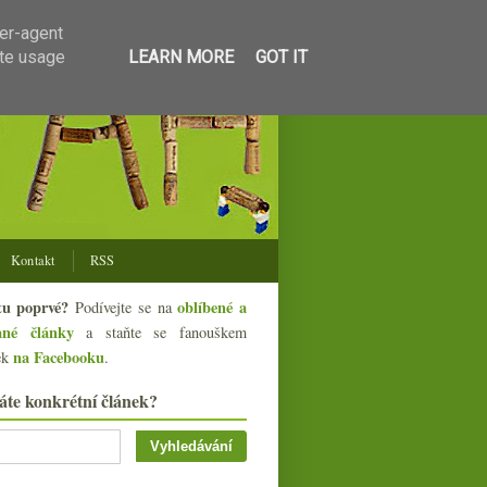
ser-agent
ate usage
LEARN MORE
GOT IT
Kontakt
RSS
tu poprvé?
oblíbené a
Podívejte se na
ané články
a staňte se fanouškem
na Facebooku
ek
.
áte konkrétní článek?