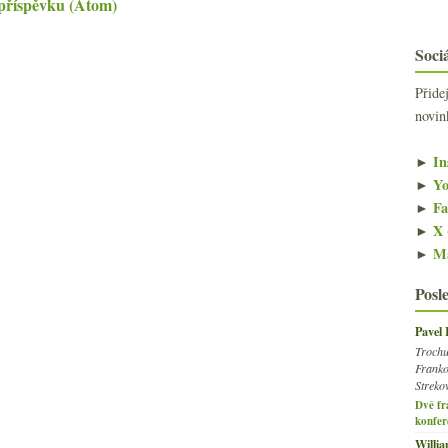
příspěvku (Atom)
Sociá
Přide
novin
►
In
►
Yo
►
Fa
►
X 
►
Ma
Posl
Pavel
Trochu
Franko
Streko
Dvě fr
konfer
Willi