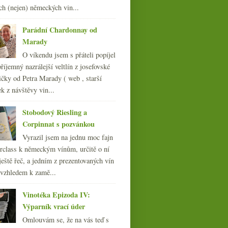
ch (nejen) německých vin...
Parádní Chardonnay od
Marady
O víkendu jsem s přáteli popíjel
říjemný nazrálejší veltlín z josefovské
čky od Petra Marady ( web , starší
ek z návštěvy vin...
Stobodový Riesling a
Corpinnat s pozvánkou
Vyrazil jsem na jednu moc fajn
rclass k německým vínům, určitě o ní
ještě řeč, a jedním z prezentovaných vín
 vzhledem k zamě...
Vinotéka Epizoda IV:
Výparník vrací úder
Omlouvám se, že na vás teď s