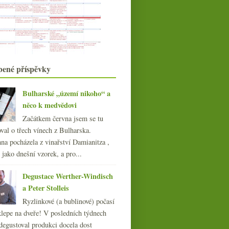
Ryzlinkový experiment i s vínografy
Jurský park – nebojte se vínosaurů!
S vůní petroleje aneb ryzlinkový
experiment
Krvavě rudé víno z Transylvánie
Výsledky ankety „nejraději chodím
na ochutnávky…“
bené příspěvky
Jahody a vyzrálé ročníkové šumivé
rosé
Bulharské „území nikoho“ a
Ryzlinky v podání Weingut
něco k medvědovi
Dönnhoff
Začátkem června jsem se tu
června
(22)
►
val o třech vínech z Bulharska.
května
(20)
►
na pocházela z vinařství Damianitza ,
dubna
(21)
►
ě jako dnešní vzorek, a pro...
března
(23)
►
února
(20)
►
Degustace Werther-Windisch
ledna
(20)
►
a Peter Stolleis
008
(270)
Ryzlinkové (a bublinové) počasí
007
(108)
klepe na dveře! V posledních týdnech
degustoval produkci docela dost