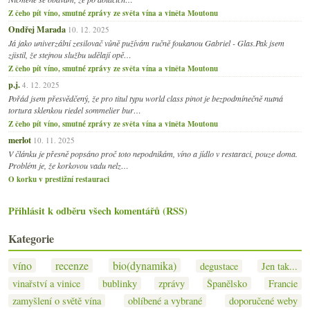
Z čeho pít víno, smutné zprávy ze světa vína a viněta Moutonu
Ondřej Marada
10. 12. 2025
Já jako univerzální zesilovač vůně pužívám ručně foukanou Gabriel - Glas.Pak jsem
zjistil, že stejnou službu udělají opě…
Z čeho pít víno, smutné zprávy ze světa vína a viněta Moutonu
p.j.
4. 12. 2025
Pořád jsem přesvědčený, že pro titul typu world class pinot je bezpodmínečně nutná
tortura sklenkou riedel sommelier bur…
Z čeho pít víno, smutné zprávy ze světa vína a viněta Moutonu
merlot
10. 11. 2025
V článku je přesně popsáno proč toto nepodnikám, víno a jídlo v restaraci, pouze doma.
Problém je, že korkovou vadu nelz…
O korku v prestižní restauraci
Přihlásit k odběru všech komentářů (RSS)
Kategorie
víno
recenze
bio(dynamika)
degustace
Jen tak...
vinařství a vinice
bublinky
zprávy
Španělsko
Francie
zamyšlení o světě vína
oblíbené a vybrané
doporučené weby