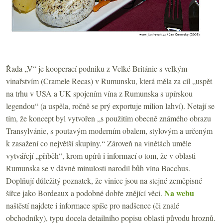
Řada „V“ je kooperací podniku z Velké Británie s velkým
vinařstvím (Cramele Recas) v Rumunsku, která měla za cíl „uspět
na trhu v USA a UK spojením vína z Rumunska s upírskou
legendou“ (a uspěla, ročně se prý exportuje milion lahví). Netají se
tím, že koncept byl vytvořen „s použitím obecně známého obrazu
Transylvánie, s poutavým moderním obalem, stylovým a určeným
k zasažení co největší skupiny.“ Zároveň na vinětách uměle
vytvářejí „příběh“, krom upírů i informací o tom, že v oblasti
Rumunska se v dávné minulosti narodil bůh vína Bacchus.
Doplňují důležitý poznatek, že vinice jsou na stejné zeměpisné
Na webu
šířce jako Bordeaux a podobné dobře znějící věci.
naštěstí najdete i informace spíše pro nadšence (či znalé
obchodníky), typu docela detailního popisu oblasti původu hroznů.