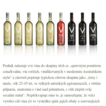
Podnik zařazuje svá vína do skupiny těch se „správným poměrem
cena/kvalita, vín svěžích, vinifikovaných v moderním Australském
stylu“ a zároveň popisuje typickou cílovou skupinu jako „ženy i
muže, věk 25-45 let, ve velkých městských aglomeracích, s větším
příjmem, znalostmi o víně nad průměrem, s vůlí zlepšit svůj
sociální statut“. Nepřekvapuje mne to, je samozřejmé, že velcí
výrobci cílí vína (či ve výsledku spíše jejich obaly a souvisejících