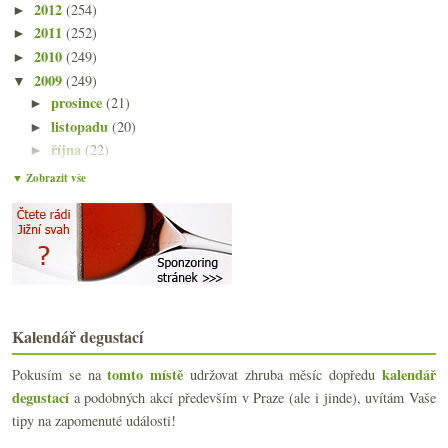
2012
(254)
►
2011
(252)
►
2010
(249)
►
2009
(249)
▼
prosince
(21)
►
listopadu
(20)
►
října
(22)
►
září
(21)
►
▼ Zobrazit vše
srpna
(21)
►
července
(18)
▼
Winecaching, fotosoutěž a nahá nymfa
Decanter, Géčko, vlašáky, kamínky, Stavekgnac…
Pstruhařství Mlýny
La Galerie vínu zaslíbená
Výsledky ankety „Odradí vás restaurační marže na v...
Kalendář degustací
Nejen ryzlink v přírodě
Chladnička na dvě vína
tomto místě
kalendář
Pokusím se na
udržovat zhruba měsíc dopředu
Když Müller-Thurgau nadchne
degustací
a podobných akcí především v Praze (ale i jinde), uvítám Vaše
7x ryzlinkové překyselení žaludku
tipy na zapomenuté události!
Třicetilitrový dopis z tábora