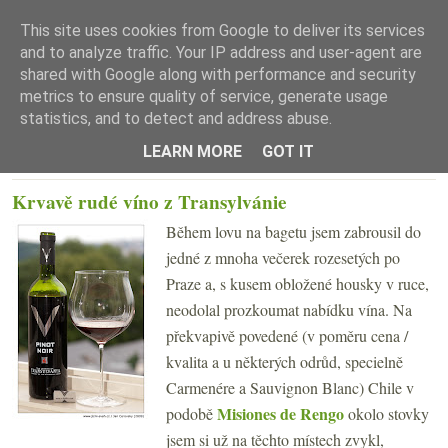
This site uses cookies from Google to deliver its services
and to analyze traffic. Your IP address and user-agent are
shared with Google along with performance and security
metrics to ensure quality of service, generate usage
statistics, and to detect and address abuse.
☰ Menu
LEARN MORE
GOT IT
ÚTERÝ 7. ČERVENCE 2009
Krvavě rudé víno z Transylvánie
Během lovu na bagetu jsem zabrousil do
jedné z mnoha večerek rozesetých po
Praze a, s kusem obložené housky v ruce,
neodolal prozkoumat nabídku vína. Na
překvapivě povedené (v poměru cena /
kvalita a u některých odrůd, specielně
Carmenére a Sauvignon Blanc) Chile v
Misiones de Rengo
podobě
okolo stovky
jsem si už na těchto místech zvykl,