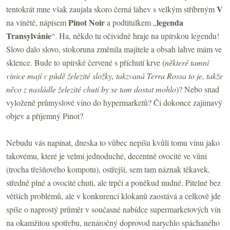
V
tentokrát mne však zaujala skoro černá láhev s velkým stříbrným
Pinot Noir
legenda
na vinětě, nápisem
a podtitulkem „
Transylvánie
“. Ha, někdo tu očividně hraje na upírskou legendu!
Slovo dalo slovo, stokoruna změnila majitele a obsah lahve mám ve
sklence. Bude to upírské červené s příchutí krve (
některé tamní
vinice mají v půdě železité složky, takzvaná Terra Rossa to je, takže
něco z nasládle železité chuti by se tam dostat mohlo
)? Nebo snad
vyloženě průmyslové víno do hypermarketů? Či dokonce zajímavý
objev a příjemný Pinot?
Nebudu vás napínat, dneska to vůbec nepíšu kvůli tomu vínu jako
takovému, které je velmi jednoduché, decentně ovocité ve vůni
(trocha třešňového kompotu), ostřejší, sem tam náznak těkavek,
středně plné a ovocité chuti, ale trpčí a poněkud nudné. Pitelné bez
větších problémů, ale v konkurenci klokanů zaostává a celkově jde
spíše o naprostý průměr v současné nabídce supermarketových vín
na okamžitou spotřebu, nenáročný doprovod narychlo spáchaného