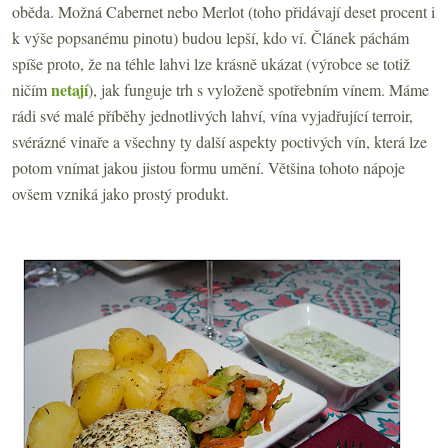
oběda. Možná Cabernet nebo Merlot (toho přidávají deset procent i
k výše popsanému pinotu) budou lepší, kdo ví. Článek páchám
spíše proto, že na téhle lahvi lze krásně ukázat (výrobce se totiž
netají
ničím
), jak funguje trh s vyloženě spotřebním vínem. Máme
rádi své malé příběhy jednotlivých lahví, vína vyjadřující terroir,
svérázné vinaře a všechny ty další aspekty poctivých vín, která lze
potom vnímat jakou jistou formu umění. Většina tohoto nápoje
ovšem vzniká jako prostý produkt.