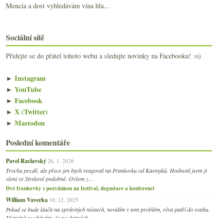
Mencía a dost vyhledávám vína hla...
Sociální sítě
Přidejte se do přátel tohoto webu a sledujte novinky na Facebooku! :o)
►
Instagram
►
YouTube
►
Facebook
►
X (Twitter)
►
Mastodon
Poslední komentáře
Pavel Raclavský
26. 1. 2026
Trochu pozdě, ale přece jen bych reagoval na Frankovku od Kasnyiků. Hodnotil jsem ji
vloni ve Strekově podobně. Ovšem z…
Dvě frankovky s pozvánkou na festival, degustace a konferenci
William Vaverka
10. 12. 2025
Pokud se bude klučit na správných místech, nevidím v tom problém, réva patří do svahu.
Nicméně se obávám, že po dotacích…