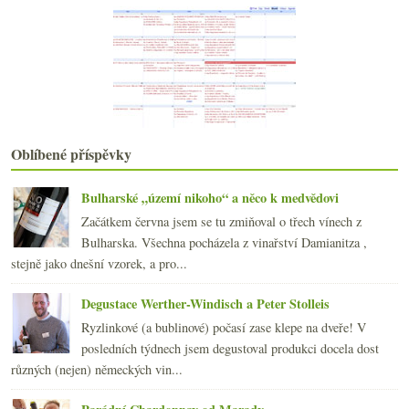
Mizím do luhů a hájů Šumavy…
Ryzlinkový experiment i s vínografy
Jurský park – nebojte se vínosaurů!
S vůní petroleje aneb ryzlinkový experiment
Krvavě rudé víno z Transylvánie
Výsledky ankety „nejraději chodím na ochutnávky…“
Jahody a vyzrálé ročníkové šumivé rosé
Ryzlinky v podání Weingut Dönnhoff
Oblíbené příspěvky
června
(22)
►
května
(20)
►
Bulharské „území nikoho“ a něco k medvědovi
dubna
(21)
►
Začátkem června jsem se tu zmiňoval o třech vínech z
března
(23)
►
Bulharska. Všechna pocházela z vinařství Damianitza ,
února
(20)
►
stejně jako dnešní vzorek, a pro...
ledna
(20)
►
Degustace Werther-Windisch a Peter Stolleis
2008
(270)
►
2007
(108)
Ryzlinkové (a bublinové) počasí zase klepe na dveře! V
►
posledních týdnech jsem degustoval produkci docela dost
různých (nejen) německých vin...