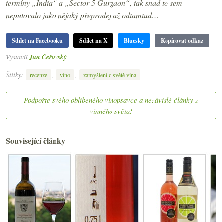
termíny „India“ a „Sector 5 Gurgaon“, tak snad to sem
neputovalo jako nějaký přeprodej až odtamtud…
Sdílet na Facebooku
Sdílet na X
Bluesky
Kopírovat odkaz
Vystavil
Jan Čeřovský
Štítky:
,
,
recenze
víno
zamyšlení o světě vína
Podpořte svého oblíbeného vínopsavce a nezávislé články z
vinného světa!
Související články