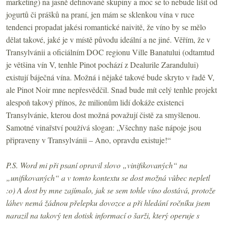
marketing) na jasně definované skupiny a moc se to nebude lišit od
jogurtů či prášků na praní, jen mám se sklenkou vína v ruce
tendenci propadat jakési romantické naivitě, že víno by se mělo
dělat takové, jaké je v místě původu ideální a ne jiné. Věřím, že v
Transylvánii a oficiálním DOC regionu Ville Banatului (odtamtud
je většina vín V, tenhle Pinot pochází z Dealurile Zarandului)
existují báječná vína. Možná i nějaké takové bude skryto v řadě V,
ale Pinot Noir mne nepřesvědčil. Snad bude mít celý tenhle projekt
alespoň takový přínos, že milionům lidí dokáže existenci
Transylvánie, kterou dost možná považují čistě za smyšlenou.
Samotné vinařství používá slogan: „Všechny naše nápoje jsou
připraveny v Transylvánii – Ano, opravdu existuje!“
P.S. Word mi při psaní opravil slovo „vinifikovaných“ na
„unifikovaných“ a v tomto kontextu se dost možná vůbec nepletl
:o) A dost by mne zajímalo, jak se sem tohle víno dostává, protože
láhev nemá žádnou přelepku dovozce a při hledání ročníku jsem
narazil na takový ten dotisk informací o šarži, který operuje s