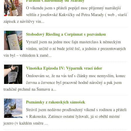
Parádní Chardonnay od Marady
O víkendu jsem s přáteli popíjel moc příjemný nazrálejší
veltlín z josefovské Kukvičky od Petra Marady ( web , starší
zápisek z návštěvy vin...
Stobodový Riesling a Corpinnat s pozvánkou
Vyrazil jsem na jednu moc fajn masterclass k německým
vínům, určitě o ní bude ještě řeč, a jedním z prezentovaných
vín byl – vzhledem k zamě...
Vinotéka Epizoda IV: Výparník vrací úder
Omlouvám se, že na vás teď s články moc nemyslím, konec
června a července byl pracovně hodně náročný a pak jsem
tradičně prchnul na Šumavu a...
Poznámky z rakouských sámošek
Strávil jsem nedávno prodloužený víkend s rodinou a přáteli
v Rakousku. Zatímco ostatní lyžovali, já si oběhl místní
jezero (v každém směru ...