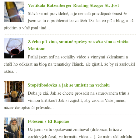
Vertikála Ratzenberger Riesling Steeger St. Jost
Stává se mi pravidelně, a je nemalá pravděpodobnost že
jsem se tu o problematice za těch 18+ let co píšu blog, a už
předtím o víně psal jind...
Z čeho pít víno, smutné zprávy ze světa vína a viněta
Moutonu
Patlal jsem teď na sociálky video s vinnými sklenkami a
chtěl ho odkázat na blog na tematický článek, ale zjistil, že by si zasloužil
aktua...
Stopětibodovka a jak se umístit na vrcholu
Doba je zlá. Jak se chcete prosadit na saturovaném trhu s
vinnou kritikou? Jak si zajistit, aby zrovna Vaše jméno,
název časopisu či průvodc...
Potěšení s El Rapolao
Už jsem se tu opakovaně zmiňoval (dokonce, hrůza z
covidových časů, ve formátu videa… ), že mám rád odrůdu