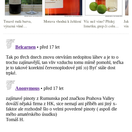
Tmavě rudá barva,
Morava vhodná k žehlení
Víc než víno? Přidej
Jak b
výrazná vůně…
limetku, grep či colu…
víno?